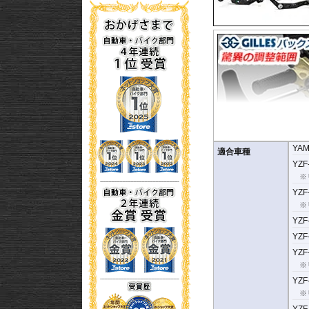
YA
ブレーキレバーとギアレ
適合車種
折りたたみ式フットレス
YZF-
カーボンヒールガード付
※
YZF-
オプションに高剛性リジ
※
YZF-
YZF
YZF-
※
YZF-
※
YZF-