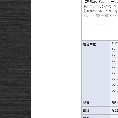
YZF-R1の
ギルズツーリ
ギルズツーリングのバッ
高強度のアルミニウムを
トレッド部分の滑り止め
オプションの拡張キット
ライディングスタイルに
YA
適合車種
YZF-
YZF-
YZF-
YZF-
YZF
YZF-
YZF-
YZF-
品番
RGK
価格
￥16