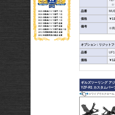
※
品番
MUE
価格
￥11
備考
※商
オプション : リジット
品番
UF1
価格
￥12
ギルズツーリング アジ
YZF-R1 カスタムパー
スワイプでスクロール