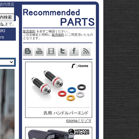
総代理店
ちら
まで。
KI
販売規約
を必ずご確認ください。
ご注文確定と同時に
販売規約
にご同意頂いたもの
rs
車種名
となります。
a
Others
ター
Vストロ
車種一覧
ーム 250
Vストロ
0
ページ
25
ーム 650
Vストロ
0
ckster
50
ーム 800
Vストロ
0
dventure
00
ーム
Vストロ
9R
moto
00
1000
ーム
Vストロ
00
36
050 23-
ーム
カタナ
78RR
GS
50
050 -22
隼 21-
 / OHV
 ハイブ
隼 -20
00
andit
00
-King
2 SX
L650 V-
 250
Strom
DL1000
650
-Strom
DR-Z4S
rizoma / リゾマ
rizoma / リゾマ
rizoma / リゾマ
1000
DR-Z4SM
1100
ladius
GSF1250