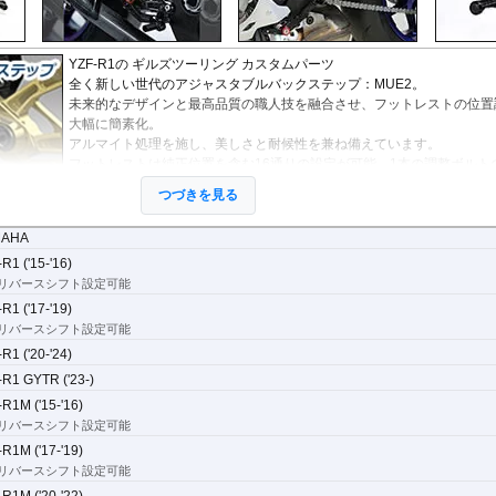
StreetFighter V4/S
Tiger 800/XC
CRF1000L AfricaTwin
XT700Z Tenere700
Z250
V
MP3
SuperSport 950
Tiger 850 Sport
CRF1100L AfricaTwin
XT1200Z SuperTener
Z400
V
FANTIC
Tiger 900
Crossrunner
YZF-R1 15-
Z500
V
Caballero
YZF-R1の
ギルズツーリング カスタムパーツ
Tiger 1200 GT
Crosstourer
YZF-R1 -14
Z650/S
V
全く新しい世代のアジャスタブルバックステップ：MUE2。
Tiger 1200 Rally
CTX700N
YZF-R125
Z650RS
V
未来的なデザインと最高品質の職人技を融合させ、フットレストの位置
Tiger 1200 XR/XC
Dax125
YZF-R15
Z7 Hybrid
V
大幅に簡素化。
Tiger 1200 Explorer
FORZA 750
YZF-R3 / YZF-R25
Z750
2
アルマイト処理を施し、美しさと耐候性を兼ね備えています。
Tiger Sport 800
GB350S
YZF-R6
Z750R
-
フットレストは純正位置を含む16通りの設定が可能。1本の調整ボルト
Tiger Sport 660
GROM MSX125
YZF-R7
Z800
定が可能なため、非常に素早く簡単に作業が終了します。
Tracker 400
Monkey125
YZF-R9
Z900
つづきを見る
フットレストの位置だけでなく、ブレーキペダルやシフトペダルの位置
Trident 660
NC700S
その他
Z900RS / c
が可能。
Trident 800
NC750S
Z1000
MAHA
バーはダブルボールベアリングを採用し、遊びのないレバー操作を実現しています
その他
NC750X 21-
Z1000SX
ト。
R1 ('15-'16)
NC750X -20
Z1100
属。
リバースシフト設定可能
NC700X
Z H2
NT1100
ZX-4R/R
R1 ('17-'19)
ットフットレストを用意
NX400 / NX500
ZX-6R
リバースシフト設定可能
PCX 125
ZX-10R/R
R1 ('20-'24)
REBEL 250
ZX-14R
-R1 GYTR ('23-)
REBEL 500
ZZR1400
R1M ('15-'16)
REBEL 1100
VFR800F
リバースシフト設定可能
VFR1200F
R1M ('17-'19)
VFR800X Crossrunner
リバースシフト設定可能
VFR1200X Crosstourer
R1M ('20-'22)