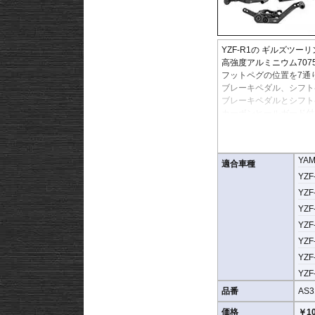
YZF-R1の
ギルズツーリ
高強度アルミニウム70
フットペグの位置を7通
ブレーキペダル、シフト
ブレーキペダルとシフト
カーボンヒールガード付
リバースシフトの設定が
公道での使用不可。
YA
適合車種
YZF-
YZF-
YZF-
YZF
YZF-
YZF-
YZF-
品番
AS3
価格
￥10