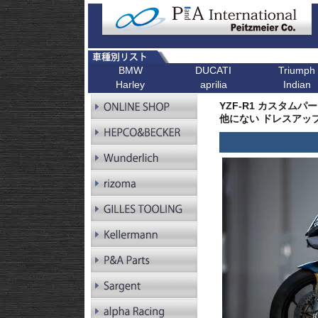
BMW
DUCATI
Triumph
Harley
aprilia
Indian
R シリーズ
F シリーズ
ピックアップ
K シリーズ
ピックアップ
ピックアップ
ピックアップ
ピックアップ
R1300GS
F900XR
Scrambler
K1600GT/GTL
Bonneville T1
YZF-R1 カスタムパ
R1300GS
F900R
Scrambler 1100
K1600B
Tiger 900
Pan America
他にない ドレスアップ 
Adventure
R1250GS
F900GS
Multistrada V4
K1600GrandAm
Trident 660
Kellermann ウインカー
R1250GS
F900GS Adventure
Monster V2
K1300R
SpeedTwin 90
Adventure
R18
F850GS
Monster
K1300S
Scrambler 900
R18B
F800GS 24-
Diavel
K1200R
StreetTwin
R18 Classic
F800GS -18
X Diavel
K1200S
StreetTriple
R18 Roctane
F750GS
DesertX
K1300GT
Scrambler 40
R18
F700GS
K1200GT
Scrambler 40
Transcontinental
R12
F650GS
K1200LT
Speed 400
R12 nineT
F450GS
Tracker 400
R12 G/S
F800R
R12S
F800GT
RnineT
F800ST
RnineT Urban G/S
F800S
RnineT Scrambler
RnineT Racer