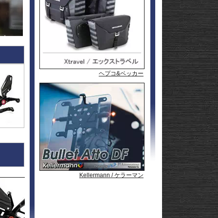
l
andit
GSF1200
l
andit
GSX1250
GSX1300
Hayabusa
GSX1300
1-
Hayabusa
GSX1300BK
20
-King
GSX-
R125
GSX-
R600
GSX-
R750
GSX-
ヘプコ&ベッカー
ヘプコ&ベッカー
ヘプコ&ベッカー
ヘプコ&ベッカー
ヘプコ&ベッカー
ヘプコ&ベッカー
R1000/R
GSX-
S125
GSX-
S750
GSX-8R
GSX-8S
rid
GSX-8T
AX
GSX-8TT
GSX-
X
S1000/F
GSX-
50
S1000GT
GSX-
S1000GX
Hayabusa
0
1-
Hayabusa
Kellermann / ケラーマン
Kellermann / ケラーマン
Kellermann / ケラーマン
0
20
KATANA
SFV650
ladius
SV650/X
50
SV-7GX
-