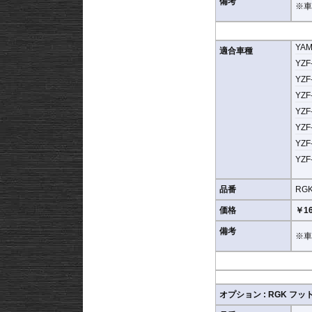
備考
※車
YA
適合車種
YZF-
YZF-
YZF-
YZF-
YZF-
YZF-
YZF-
品番
RGK
価格
￥16
備考
※車
オプション : RGK フット