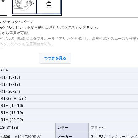
ング カスタムパーツ
75のアルミビレットから削り出されたバックステップキット。
りから選択が可能。
ペダルの可動部にはダブルボールベアリングを採用し、高剛性感とスムーズな作動
ペダルのペグも位置調整が可能。
属。
可能。
つづきを見る
MAHA
R1 ('15-'16)
R1 ('17-'19)
R1 ('20-'24)
-R1 GYTR ('23-)
R1M ('15-'16)
R1M ('17-'19)
R1M ('20-'22)
1GT3Y13B
カラー
ブラック
4,300
￥
114,730
(税込)
メーカー
GILLES / ギルズ ツーリング