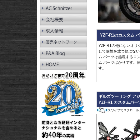
RnineT Pure
R1200GS LC
R1200GS LC Adv.
R1200GS
R1200GS Adv.
R1300RT
YZF-R1のカスタム
R1250RT
R1200RT LC
YZF-R1の他にないオ
R1200RT
して個性を放つ他にないパ
R1300R
ム パーツは越境するロ
R1250R
ム パーツばかりです。
R1200R LC
す。
R1200R
R1300RS
R1250RS
R1200RS LC
ギルズツーリング アジ
YZF-R1 カスタムパー
スワイプでスクロール