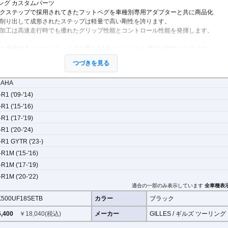
ング カスタムパーツ
クステップで採用されてきたフットペグを車種別専用アダプターと共に商品化
削り出して成形されたステップは軽量で高い剛性を誇ります。
加工は高速走行時でも優れたグリップ性能とコントロール性能を発揮します。
を使用することにより、ペグ位置を24ポジションから選択が可能になります。
合わせて調整が可能になります。
つづきを見る
MAHA
R1 ('09-'14)
R1 ('15-'16)
R1 ('17-'19)
R1 ('20-'24)
-R1 GYTR ('23-)
R1M ('15-'16)
R1M ('17-'19)
R1M ('20-'22)
適合の一部のみ表示しています
全車種表
500UF18SETB
カラー
ブラック
,400
￥
18,040
(税込)
メーカー
GILLES / ギルズ ツーリング