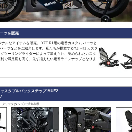
Hypermotard 796
トラッカー400
CB125R
MT-09 -20
1400GTR
-07
Continenta
B
VRSCDX
890 Duke/R
Hypermotard 698 Mono
デイトナ660
CB250R/CB300R
MT-09 Tracer
Eliminator
GT 650
Continenta
B
VRSCDXA
990 Duke
Hyperstrada 821
Bonneville America
CB650R
MT-10
ER6n
GT 535
Guerrilla
VRSCD
SuperDuke
Monster
Bonneville Bobber
CB1000R
NIKEN/GT
ER6f
450
Hunter
VRSCX
1290 SuperDuke
Monster V2
Bonneville Speedmaster
CB500 Hornet
R1 15-
KLE500
350
Himalayan
2
VRSCAW
1390 SuperDuke
Monster 696
Bonneville T100
CB750 Hornet
R1 -14
KLR650
450
Himalayan
-
B
VRSCA
125 Enduro R
 パーツを販売
Monster 796
Bonneville T120
CB1000 Hornet
R125
Meguro S1
411
Interceptor
VRSCB
390 Enduro R
Monster 821
Bonneville
CB1000GT
R15
Ninja 125
650
Meteor
XL883
690 Enduro R
リジナルなアイテムを販売。 YZF-R1用の定番カスタム パーツと
Monster 890
Daytona 660
CB1100
R3 / R25
Ninja 250
350
Super
XL1200C
125 SMC R
ーツなどをご紹介します。私たちが提案するYZF-R1 カスタ
Monster 937
Daytona 675
CB1100 EX
R6
Ninja 400
Meteor
Scram
XL1200L
390 SMC R
ングツーリングライダーによって鍛えられ、認められたカスタ
Monster 1100 Evo
ROCKET 3
CB1100 RS
R7
Ninja 500
650
411
Shotgun
XL1200N
690 SMC R
便利で満足度も高く、先ず揃えたい定番ラインナップとなりま
Monster 1100 S
Scrambler 400X
CB1300
SCR950
Ninja 636
650
XL1200R
890 SMT
CFMOTO
Monster 1200
Scrambler 400XC
CBF1000
SR400
Ninja 650
XL1200X Forty-Eight
990 Supermoto R
125NK
Multistrada V2
Scrambler 900
CBF1000F
Tenere700
Ninja 7 Hyb
RC125
450MT
Multistrada 950
Scrambler 1200
CBR650F
T-MAX560/TECH M
Ninja 1000
RC200
675NK
Multistrada 1200/S
Speed 400
CBR650R
T-MAX530/SX
Ninja 1100
RC390
675SR-R
Multistrada 1260/S
Speed Triple 1200
CBR400R/CBR500R
Tracer 900
Ninja H2 S
RC8
700CL-X
ャスタブルバックステップ MUE2
Multistrada Enduro
Speed Triple 1050
CBR600RR
Tracer 9/GT
Versys-X 2
990 RC R
700MT
ツ
Multistrada V4
Speed Twin 900
CBR1000RR
XMAX
Versys 650
800MT/-X
Panigale
Speed Twin 1200
CBR1000RR-R
XSR125
Versys 100
2
、クリック(タップ)で拡大表示
1000MT-
Scrambler
Street Scrambler
CL250
XSR700
Versys 110
-
X
その他
Scrambler 1100
Street Triple
CL500
XSR900 22-
Vulcan S
ZONTES
Scrambler Sixty2
Street Twin
CRF250L
XSR900 -21
W230
G
125-C2
StreetFighter
Thruxton 1200/R
CRF250 RALLY
XSR900GP
W800 / W6
StreetFighter V2/S
Thruxton
CRF450L
XJR1300
Z125
V
Piaggio