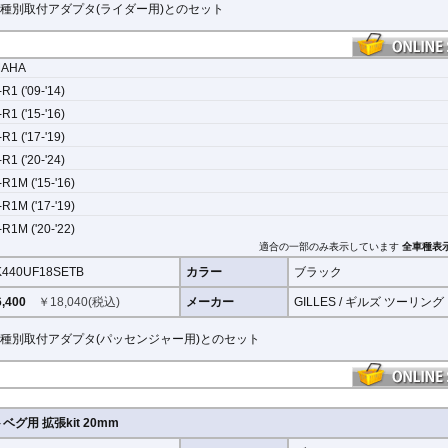
種別取付アダプタ(ライダー用)とのセット
MAHA
R1 ('09-'14)
R1 ('15-'16)
R1 ('17-'19)
R1 ('20-'24)
R1M ('15-'16)
R1M ('17-'19)
R1M ('20-'22)
適合の一部のみ表示しています
全車種表
440UF18SETB
カラー
ブラック
,400
￥
18,040
(税込)
メーカー
GILLES / ギルズ ツーリング
種別取付アダプタ(パッセンジャー用)とのセット
ベグ用 拡張kit 20mm