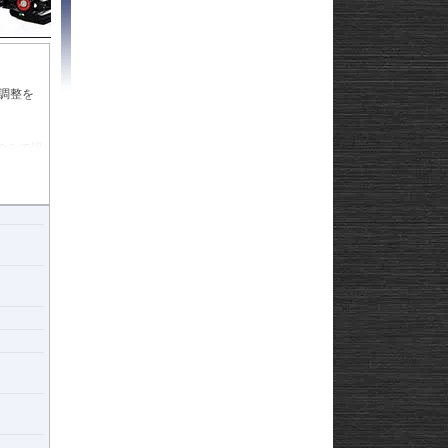
Strom250
-
e
Strom650
-
Strom800
-
Strom800DE
-
Strom1000
-
調整を
ABS 14-
Strom1050/DE
-
3-
Strom1050/XT
GN125
22
のみで設
も調整
afe
。