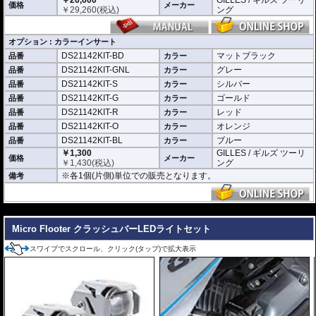
￥26,600
GILLES / ギルズ ツーリ
価格
メーカー
￥
29,260
(税込)
ング
オプション : カラーインサート
DS21142KIT-BD
マットブラック
品番
カラー
DS21142KIT-GNL
グレー
品番
カラー
DS21142KIT-S
シルバー
品番
カラー
DS21142KIT-G
ゴールド
品番
カラー
DS21142KIT-R
レッド
品番
カラー
DS21142KIT-O
オレンジ
品番
カラー
DS21142KIT-BL
ブルー
品番
カラー
￥1,300
GILLES / ギルズ ツーリ
価格
メーカー
￥
1,430
(税込)
ング
※各1個(片側)単位での販売となります。
備考
---
Micro Flooter クラッシュバーLEDライトセット
スワイプでスクロール、クリック(タップ)で拡大表示