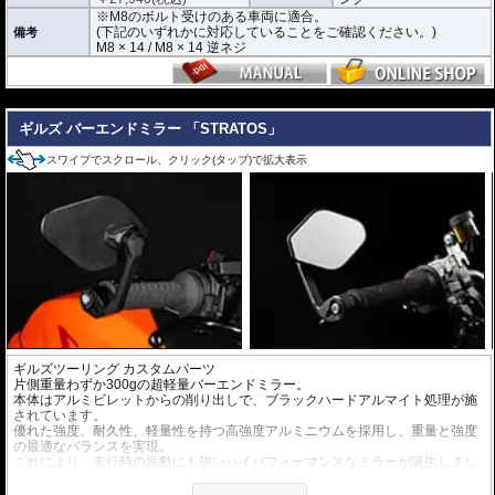
※M8のボルト受けのある車両に適合。
(下記のいずれかに対応していることをご確認ください。)
備考
M8 × 14 / M8 × 14 逆ネジ
---
ギルズ バーエンドミラー 「STRATOS」
スワイプでスクロール、クリック(タップ)で拡大表示
ギルズツーリング カスタムパーツ
片側重量わずか300gの超軽量バーエンドミラー。
本体はアルミビレットからの削り出しで、ブラックハードアルマイト処理が施
されています。
優れた強度、耐久性、軽量性を持つ高強度アルミニウムを採用し、重量と強度
の最適なバランスを実現。
これにより、走行時の振動にも強いハイパフォーマンスなミラーが誕生しまし
た。
ミラーの角度や位置も調整が可能。視認性など安全へ関わる要素へも細心の注