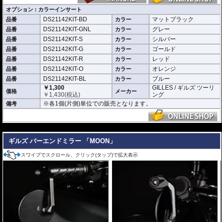
オプション : カラーインサート
DS21142KIT-BD
マットブラック
品番
カラー
DS21142KIT-GNL
グレー
品番
カラー
DS21142KIT-S
シルバー
品番
カラー
DS21142KIT-G
ゴールド
品番
カラー
DS21142KIT-R
レッド
品番
カラー
DS21142KIT-O
オレンジ
品番
カラー
DS21142KIT-BL
ブルー
品番
カラー
￥1,300
GILLES / ギルズ ツーリ
価格
メーカー
￥
1,430
(税込)
ング
※各1個(片側)単位での販売となります。
備考
---
ギルズ バーエンドミラー 「MOON」
スワイプでスクロール、クリック(タップ)で拡大表示