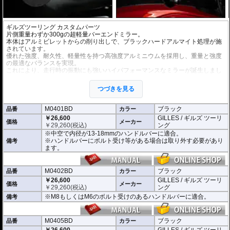
ギルズツーリング カスタムパーツ
片側重量わずか300gの超軽量バーエンドミラー。
本体はアルミビレットからの削り出しで、ブラックハードアルマイト処理が施
されています。
優れた強度、耐久性、軽量性を持つ高強度アルミニウムを採用し、重量と強度
の最適なバランスを実現。
これにより、走行時の振動にも強いハイパフォーマンスなミラーが誕生しまし
た。
ミラーの角度や位置も調整が可能。視認性など安全へ関わる要素へも細心の注
つづきを見る
意が払われて設計されています。
※車検対応。
M0401BD
ブラック
品番
カラー
※1個単位での販売
￥26,600
GILLES / ギルズ ツーリ
※左右どちらにも使用できます。
価格
メーカー
￥
29,260
(税込)
ング
※中空で内径が13-18mmのハンドルバーに適合。
※商品は汎用品となり、主に２系統の取り付け方法をラインナップ。
※ハンドルバーにボルト受け等がある場合は取り外す必要があり
備考
(取付確認がされているものは下記の適合検索で適合品番をご確認いただけま
ます。
す。)
M0401BD 中空で内径が13-18mmのハンドルバーに適合
M0402BD M8もしくはM6のボルト受けのあるハンドルバーに適合
M0402BD
ブラック
品番
カラー
M0405BD M12のボルト受けのあるハンドルバーに適合
￥26,600
GILLES / ギルズ ツーリ
価格
メーカー
￥
29,260
(税込)
ング
別売オプションにカラーインサートをご用意。
※M8もしくはM6のボルト受けのあるハンドルバーに適合。
備考
車体のイメージに合わせたカスタムが可能となり、ワンポイントアクセントと
してその存在感を高めます。
M0405BD
ブラック
品番
カラー