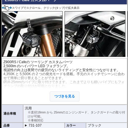
スワイプでスクロール、クリック(タップ)で拡大表示
Z900RS / Cafe
の ツーリング カスタムパーツ
2,500lm のハイパワー LED フォグランプ。
視認性の向上は夜間での疲労のないライディングと安全性につながります。
4,350K と 5,500K の 2 つの発光モードを搭載。手元のスイッチでシーンに合わ
せて簡単に切り替えることができます。
Ø18-25mmのパイプに取り付けできます。 これまでよりも細いパイプにもフォ
グランプの取り付けが可能となりました。
可動ジョイントのステーにより、様々な向き、角度のパイプに取付が可能。
ヘプコ&ベッカーのエンジンガードおよび、Wunderlichのエンジンガード、純
つづきを見る
正エンジンガード等(接触物がないか事前にご確認ください)に最適です。
手元で操作可能な消灯/点灯スイッチ付属(インジケータライト機能付)。
左右2個セット。
汎用
12V / 22W (1フォグランプあたり)
※直径18mm から 25mmのエンジンガード、タンクガードへの取り付
適合車種
けが可能。
※車検対応
731-107
ブラック
品番
カラー