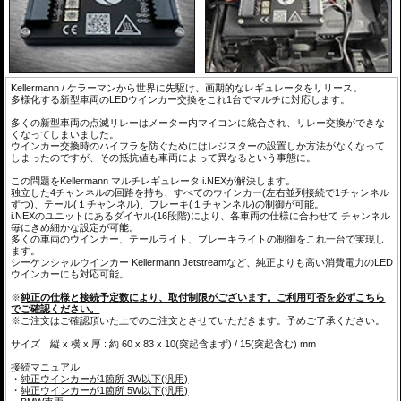
JEの刻印、弊社発行保証書が同梱されていれば、正規日本仕様の証
です。
弊社とKellermann社では現在でも不良発生時は情報を頂き、製品改善を継続しています。
Kellermann / ケラーマンから世界に先駆け、画期的なレギュレータをリリース。
多様化する新型車両のLEDウインカー交換をこれ1台でマルチに対応します。
多くの新型車両の点滅リレーはメーター内マイコンに統合され、リレー交換ができな
くなってしまいました。
ウインカー交換時のハイフラを防ぐためにはレジスターの設置しか方法がなくなって
しまったのですが、その抵抗値も車両によって異なるという事態に。
この問題をKellermann マルチレギュレータ i.NEXが解決します。
独立した4チャンネルの回路を持ち、すべてのウインカー(左右並列接続で1チャンネル
ずつ)、テール(１チャンネル)、ブレーキ(１チャンネル)の制御が可能。
i.NEXのユニットにあるダイヤル(16段階)により、各車両の仕様に合わせて チャンネル
毎にきめ細かな設定が可能。
多くの車両のウインカー、テールライト、ブレーキライトの制御をこれ一台で実現し
ます。
シーケンシャルウインカー Kellermann Jetstreamなど、純正よりも高い消費電力のLED
ウインカーにも対応可能。
※
純正の仕様と接続予定数により、取付制限がございます。ご利用可否を必ずこちら
でご確認ください。
※ご注文はご確認頂いた上でのご注文とさせていただきます。予めご了承ください。
サイズ 縦 x 横 x 厚 : 約 60 x 83 x 10(突起含まず) / 15(突起含む) mm
接続マニュアル
・
純正ウインカーが1箇所 3W以下(汎用)
・
純正ウインカーが1箇所 5W以下(汎用)