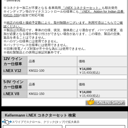
・BMW車両
※コネクター加工が不要となる 各車両用
「i.NEX コネクターセット」
も順次発売
※インディアン等のマイナスコントロール仕様車にも
「i.NEX」 Addon for Indian 品番:
KM111-330
の追加で対応可能
※
純正の仕様と接続予定数により、取付制限がございます。利用可否はこちらでご確
認ください。
※製品は汎用品です。車体の仕様、状況、個体差により適合せず、パーツの変更、追
加が必要となる場合や取り付けができない場合があります。この場合、製品の交換、
返品を承ることはできません。
※ハロゲン仕様車には使用できません。
※バッテリーレス仕様車には使用できません。
※旧車(発電ノイズ対策が不十分な為)には使用できません。
※他社製製品との併用は保証対象外です。
12V ウイン
品番
価格
カー仕様車
￥14,000
i.NEX V12
KM111-100
￥
15,400
(税込)
5-9V ウイン
品番
価格
カー仕様車
￥14,000
i.NEX V8
KM111-150
￥
15,400
(税込)
---
Kellermann i.NEX コネクターセット 検索
スワイプでスクロール、クリック(タップ)で拡大表示