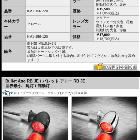
術の高さの証です。
尾灯灯火色 : 赤色
ー
ラー
制動灯灯火色 : 赤色
今まで達成できなかったあなたのカスタマイズ
￥15,500
品番
価格
KM1-156-220
の答えがここにあります。
￥
17,050
(税込)
ちなみにAttoとは10のマイナス18乗のことで、
クリアー
本体カラ
製品の小ささに対する思いが込められていま
レンズカ
ウインカー灯火色 : 橙色
クローム
す。
尾灯灯火色 : 赤色
ー
ラー
制動灯灯火色 : 赤色
ハイパワーLED仕様
￥17,000
品番
価格
KM1-156-120
Long Life Protection Guard®採用。内蔵IC制御により330KHzで高速点滅させ、低消費
￥
18,700
(税込)
電力、長寿命化を実現
取付部 M5x0.5x6.5
高品質メタルハウジング採用 (住宅の外装にも使われる、軽量高耐久な積層ガルバリウ
製品は１個単位での販売です。
ム鋼板を採用)
備考
放熱用ヒートシンク付属。
(樹脂パーツに取り付ける場合に取り付けてください。放熱効果を高め
車検対応
協定規則50号認可商品 eマーク E13 50R
ます。)
PDF : ECE適合認定証明書
光源のワット数や照明部の面積を理由に不適合となることはありません。
(協定規則50号の認可を受けている尾灯/制動灯/方向指示器であり、法第75条の3第1項
---
の規定に基づき装置の指定を受けた尾灯/制動灯/方向指示器又はこれに準ずる性能を有
Bullet Atto RB JE / バレット アトー RB JE
する尾灯/制動灯/方向指示器である為)
世界最小 尾灯 / 制動灯
車検時には本体に刻印または印刷されているEマークと50Rを提示してください。
車検適合についての詳細はこちらをご確認ください。
スワイプでスクロール、クリック(タップ)で拡大表示
ウインカー用電圧 12v仕様車用
※12V ハロゲン仕様車両は別途
ハロゲン仕様車用レジスター
または
リレー
が必要
です。
・
レギュレータ検索
からご確認ください。
※12V LED仕様車両は別途
LED仕様車用レジスター
または
リレー
が必要です。
・一部車両を除く。
レギュレータ検索
からご確認ください。
5V-9V仕様車は
昇圧ユニット i.SED V6 品番:KM123-966
を別途お求めください。
※放熱用ヒートシンク付属。樹脂パーツに取り付ける場合に取り付けてください。放
熱効果を高めます。
※ナンバープレート灯を兼用していた尾灯との置き換えの場合、ナンバープレート灯