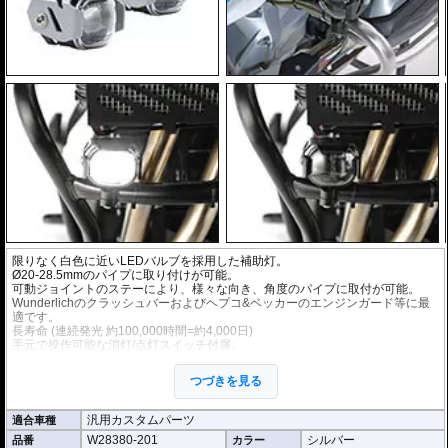
限りなく白色に近いLEDバルブを採用した補助灯。
Ø20-28.5mmのパイプに取り付けが可能。
可動ジョイントのステーにより、様々な向き、角度のパイプに取付が可能。
Wunderlichのクラッシュバーおよびヘプコ&ベッカーのエンジンガード等に最
適です。
長寿命 (連続発光 約100,000時間=約4,000日)
手元で操作可能な消灯/点灯スイッチ付属。
左右2個セット。
つづきを見る
5.7 x 4.6 x 5.3 cm
12V / 6.6W / 180lm
汎用カスタムパーツ
適合車種
※車検対応
W28380-201
シルバー
品番
カラー
こちらのキットのスイッチはテルテールがありませんが下記を根拠に車検対応