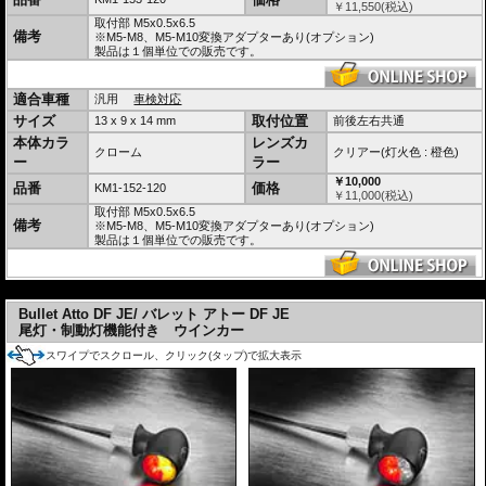
￥
11,550
(税込)
ハイパワーLED仕様
取付部 M5x0.5x6.5
Long Life Protection Guard®採用。内蔵IC制御により330KHzで高速点滅させ、低消費
備考
※M5-M8、M5-M10変換アダプターあり(オプション)
電力、長寿命化を実現
製品は１個単位での販売です。
高品質メタルハウジング採用 (住宅の外装にも使われる、軽量高耐久な積層ガルバリウ
ム鋼板を採用)
適合車種
汎用
車検対応
様々な
取付アダプターをオプション
で用意。
サイズ
取付位置
13 x 9 x 14 mm
前後左右共通
車検対応
協定規則50号認可商品 eマーク E13 50R
本体カラ
レンズカ
PDF : ECE適合認定証明書
クローム
クリアー(灯火色 : 橙色)
ー
ラー
光源のワット数や照明部の面積を理由に不適合となることはありません。
￥10,000
品番
価格
KM1-152-120
(協定規則50号の認可を受けている方向指示器であり、法第75条の3第1項の規定に基づ
￥
11,000
(税込)
き装置の指定を受けた方向指示器又はこれに準ずる性能を有する方向指示器である為)
取付部 M5x0.5x6.5
車検時には本体に刻印または印刷されているEマークと50Rを提示してください。
備考
※M5-M8、M5-M10変換アダプターあり(オプション)
車検適合についての詳細はこちらをご確認ください。
製品は１個単位での販売です。
ウインカー用電圧 12v仕様車用
※12V ハロゲン仕様車両は別途
ハロゲン仕様車用レジスター
または
リレー
が必要
---
です。
・
レギュレータ検索
からご確認ください。
Bullet Atto DF JE/ バレット アトー DF JE
※12V LED仕様車両は別途
LED仕様車用レジスター
または
リレー
が必要です。
尾灯・制動灯機能付き ウインカー
・一部車両を除く。
レギュレータ検索
からご確認ください。
5V-9V仕様車は
昇圧ユニット i.SED V6 品番:KM123-966
を別途お求めください。
スワイプでスクロール、クリック(タップ)で拡大表示
※他社製レギュレータ、リレー等との併用時は動作保証、品質保証をいたしかねま
す。レギュレータや、リレーを使用する場合はKellermann製品をご利用ください。
※旧車のオルタネータ、レギュレータ、レクチファイアなどをそのまま利用する場
合、またバッテリーレス仕様車はツェナーダイオードなどで電源のスパイク対策を必
ず行ってください。そのままではほぼ確実に内蔵ICが破損します。対策を行っていな
い場合、保証対象外となります。
国内正規品は 日本仕様品
国内正規Kellermann商品は日本マーケット専用の特別
仕様
です。