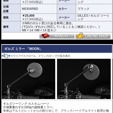
価格
メーカー
￥
27,940
(税込)
ング
右側
M0304RBD
ブラック
カラー
品番
￥25,400
GILLES / ギルズ ツーリ
価格
メーカー
￥
27,940
(税込)
ング
※M8のボルト受けのある車両に適合。
(下記のいずれかに対応していることをご確認ください。)
備考
M8 × 14 / M8 × 14 逆ネジ
---
ギルズ ミラー 「MOON」
スワイプでスクロール、クリック(タップ)で拡大表示
ギルズツーリング カスタムパーツ
片側重量わずか280gの超軽量ミラー。
本体はアルミビレットからの削り出しで、ブラックハードアルマイト処理が施