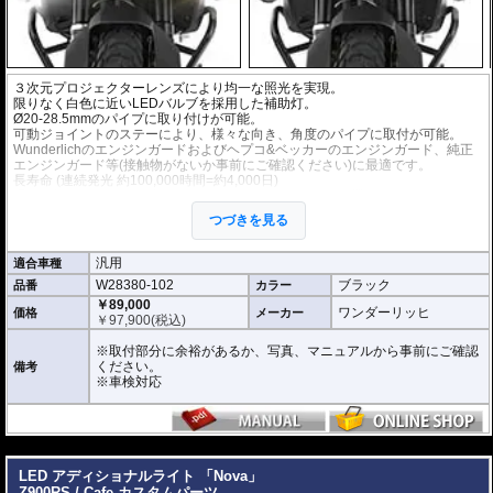
３次元プロジェクターレンズにより均一な照光を実現。
限りなく白色に近いLEDバルブを採用した補助灯。
Ø20-28.5mmのパイプに取り付けが可能。
可動ジョイントのステーにより、様々な向き、角度のパイプに取付が可能。
Wunderlichのエンジンガードおよびヘプコ&ベッカーのエンジンガード、純正
エンジンガード等(接触物がないか事前にご確認ください)に最適です。
長寿命 (連続発光 約100,000時間=約4,000日)
手元で操作可能な消灯/点灯スイッチ(インジケータライト機能付)付属。
左右2個セット。
つづきを見る
※車検対応
こちらのキットのスイッチはテルテールがありませんが下記を根拠に車検対応
汎用
適合車種
です。(自動車技術総合機構に確認済み)
W28380-102
ブラック
品番
カラー
自動車技術総合機構審査事務規程
・操縦装置 性能要件 書面等による審査 第7章 7-12-1-2 (2) / 第8章 8-12
￥89,000
ワンダーリッヒ
価格
メーカー
-1 (4)
￥
97,900
(税込)
・前部霧灯 取付要件 視認等による審査 第7章 7-70-3 (1) / 第8章 8-70-3
(1)
※取付部分に余裕があるか、写真、マニュアルから事前にご確認
ください。
備考
※車検対応
---
LED アディショナルライト 「Nova」
Z900RS / Cafe カスタムパーツ