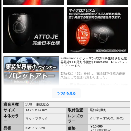
は別途ご用意ください。
※他社製レギュレータ、リレー等との併用時は動作保証、品質保証をいたしかねま
す。レギュレータや、リレーを使用する場合はKellermann製品をご利用ください。
※旧車のオルタネータ、レギュレータ、レクチファイアなどをそのまま利用する場
合、またバッテリーレス仕様車はツェナーダイオードなどで電源のスパイク対策を必
ず行ってください。そのままではほぼ確実に内蔵ICが破損します。対策を行っていな
い場合、保証対象外となります。
国内正規品は 日本仕様品
国内正規Kellermann商品は日本マーケット専用の特別
仕様
です。
国内販売開始当初、原因不明の不具合がKellermann社
の基準以上に発生していました。弊社とKellermann社
ではこの原因を徹底調査。お客様のご協力のもと、車両
はもちろん年式や使用状況、取付け方法まであらゆる情
Kellermann / ケラーマンの技術を集結させた世
報を頂き、様々な検証の結果、原因はEU圏とは異なる
界最小LED尾灯/制動灯 Bullet Atto RB / バレッ
日本の高温多湿な気候でした。
ト アトー RB。
20年1月以降の
国内正規Kellermann商品は日本マーケ
製品名に「JE」を冠し、完全日本仕様の高耐
ット専用の製造工程/検査工程を経た特別仕様
となりました。Bullet Attoは
23年10月よりさら
久品として生まれ変わりました。
なる強化が行われ、ボディにはその証としてJEが刻印されました。
この日本仕様品は驚異の
不良率0.2%以下を達成しています。
レンズ面直径わずか7mm。本体サイズも13x9x
JEの刻印、弊社発行保証書が同梱されていれば、正規日本仕様の証
です。
14mmの極小サイズ。腕時計はもちろんコイン
よりも遥かに小さく、 消灯時にはその存在を
つづきを見る
弊社とKellermann社では現在でも不良発生時は情報を頂き、製品改善を継続しています。
感じさせません。
点灯時には充分な光量をもち、100m先からで
も余裕を持って点滅を視認できます。
適合車種
汎用
車検対応
また独自のマイクロプリズムをレンズ面に施し、広い角度での圧倒的な視認性を誇り
サイズ
取付位置
13 x 9 x 14 mm
尾灯/制動灯
ます。
小さくても安全性を犠牲にしない。この光量こそが困難な製品化を実現した、Kellerma
本体カラ
レンズカ
マットブラック
クリアー(灯火色 : 赤色)
nnの技術の高さの証です。
ー
ラー
￥10,000
今まで達成できなかったあなたのカスタマイズの答えがここにあります。
品番
価格
KM1-158-220
￥
11,000
(税込)
ちなみにAttoとは10のマイナス18乗のことで、製品の小ささに対する思いが込められ