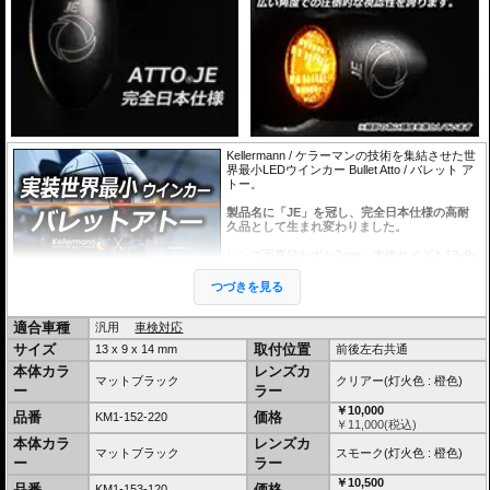
Kellermann / ケラーマンの技術を集結させた世
界最小LEDウインカー Bullet Atto / バレット ア
トー。
製品名に「JE」を冠し、完全日本仕様の高耐
久品として生まれ変わりました。
レンズ面直径わずか7mm。本体サイズも13x9x
14mmの極小サイズ。腕時計はもちろんコイン
よりも遥かに小さく、 消灯時にはその存在を
つづきを見る
感じさせません。
点灯時には充分な光量をもち、100m先からで
適合車種
も余裕を持って点滅を視認できます。
汎用
車検対応
また独自のマイクロプリズムをレンズ面に施
サイズ
取付位置
13 x 9 x 14 mm
前後左右共通
し、広い角度での圧倒的な視認性を誇ります。
小さくても安全性を犠牲にしない。この光量こ
本体カラ
レンズカ
マットブラック
クリアー(灯火色 : 橙色)
そが困難な製品化を実現した、Kellermannの技
ー
ラー
術の高さの証です。
￥10,000
品番
価格
KM1-152-220
￥
11,000
(税込)
今まで達成できなかったあなたのカスタマイズ
の答えがここにあります。
本体カラ
レンズカ
マットブラック
スモーク(灯火色 : 橙色)
ちなみにAttoとは10のマイナス18乗のことで、
ー
ラー
製品の小ささに対する思いが込められていま
す。
￥10,500
品番
価格
KM1-153-120