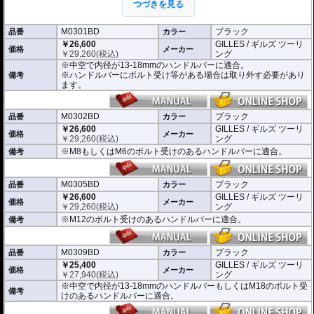
つづきを見る
意が払われて設計されています。
※車検対応。
M0301BD
ブラック
品番
カラー
※1個単位での販売
￥26,600
GILLES / ギルズ ツーリ
※左右どちらにも使用できます。
価格
メーカー
￥
29,260
(税込)
ング
※中空で内径が13-18mmのハンドルバーに適合。
※商品は汎用品となり、主に２系統の取り付け方法をラインナップ。
※ハンドルバーにボルト受け等がある場合は取り外す必要があり
備考
(取付確認がされているものは下記の適合検索で適合品番をご確認いただけま
ます。
す。)
M0301BD 中空で内径が13-18mmのハンドルバーに適合
M0302BD M8もしくはM6のボルト受けのあるハンドルバーに適合
M0302BD
ブラック
品番
カラー
M0305BD M12のボルト受けのあるハンドルバーに適合
￥26,600
GILLES / ギルズ ツーリ
価格
メーカー
M0309BD 中空で内径が13-18mmのハンドルバーもしくはM18のボルト受け
￥
29,260
(税込)
ング
のあるハンドルバーに適合
※M8もしくはM6のボルト受けのあるハンドルバーに適合。
備考
別売オプションにカラーインサートをご用意。
車体のイメージに合わせたカスタムが可能となり、ワンポイントアクセントと
M0305BD
ブラック
してその存在感を高めます。
品番
カラー
￥26,600
GILLES / ギルズ ツーリ
価格
メーカー
￥
29,260
(税込)
ング
※M12のボルト受けのあるハンドルバーに適合。
備考
M0309BD
ブラック
品番
カラー
￥25,400
GILLES / ギルズ ツーリ
価格
メーカー
￥
27,940
(税込)
ング
※中空で内径が13-18mmのハンドルバーもしくはM18のボルト受
備考
けのあるハンドルバーに適合。