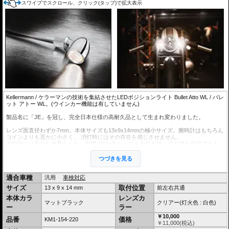
国内販売開始当初、原因不明の不具合がKellermann社
スワイプでスクロール、クリック(タップ)で拡大表示
の基準以上に発生していました。弊社とKellermann社
ではこの原因を徹底調査。お客様のご協力のもと、車両
はもちろん年式や使用状況、取付け方法まであらゆる情
報を頂き、様々な検証の結果、原因はEU圏とは異なる
日本の高温多湿な気候でした。
20年1月以降の
国内正規Kellermann商品は日本マーケ
ット専用の製造工程/検査工程を経た特別仕様
となりました。Bullet Attoは
23年10月よりさら
なる強化が行われ、ボディにはその証としてJEが刻印されました。
この日本仕様品は驚異の
不良率0.2%以下を達成しています。
JEの刻印、弊社発行保証書が同梱されていれば、正規日本仕様の証
です。
弊社とKellermann社では現在でも不良発生時は情報を頂き、製品改善を継続しています。
Kellermann / ケラーマンの技術を集結させたLEDポジションライト Bullet Atto WL / バレ
ット アトー WL。(ウインカー機能は有していません)
製品名に「JE」を冠し、完全日本仕様の高耐久品として生まれ変わりました。
レンズ面直径わずか7mm。本体サイズも13x9x14mmの極小サイズ。腕時計はもちろん
コインよりも遥かに小さく、 消灯時にはその存在を感じさせません。
点灯時には充分な光量をもち、夜間 300m先からでも余裕を持って点滅を視認できま
す。この光量こそが困難な製品化を実現した、Kellermannの技術の高さの証です。
つづきを見る
今まで達成できなかったあなたのカスタマイズの答えがここにあります。
ちなみにAttoとは10のマイナス18乗のことで、製品の小ささに対する思いが込められ
ています。
適合車種
汎用
車検対応
サイズ
取付位置
13 x 9 x 14 mm
前左右共通
ハイパワーLED仕様
Long Life Protection Guard®採用。内蔵IC制御により330KHzで高速点滅させ、低消費
本体カラ
レンズカ
マットブラック
クリアー(灯火色 : 白色)
電力、長寿命化を実現
ー
ラー
高品質メタルハウジング採用 (住宅の外装にも使われる、軽量高耐久な積層ガルバリウ
￥10,000
ム鋼板を採用)
品番
価格
KM1-154-220
￥
11,000
(税込)