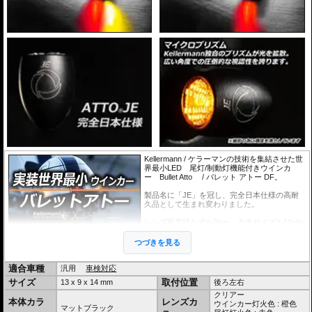
国内販売開始当初、原因不明の不具合がKellermann社
の基準以上に発生していました。弊社とKellermann社
ではこの原因を徹底調査。お客様のご協力のもと、車両
はもちろん年式や使用状況、取付け方法まであらゆる情
報を頂き、様々な検証の結果、原因はEU圏とは異なる
日本の高温多湿な気候でした。
20年1月以降の
国内正規Kellermann商品は日本マーケ
ット専用の製造工程/検査工程を経た特別仕様
となりました。Bullet Attoは
23年10月よりさら
なる強化が行われ、ボディにはその証としてJEが刻印されました。
この日本仕様品は驚異の
不良率0.2%以下を達成しています。
JEの刻印、弊社発行保証書が同梱されていれば、正規日本仕様の証
です。
弊社とKellermann社では現在でも不良発生時は情報を頂き、製品改善を継続しています。
Kellermann / ケラーマンの技術を集結させた世
界最小LED 尾灯/制動灯機能付きウインカ
ー Bullet Atto / バレット アトー DF。
製品名に「JE」を冠し、完全日本仕様の高耐
久品として生まれ変わりました。
レンズ面直径わずか7mm。本体サイズも13x9x
14mmの極小サイズ。腕時計はもちろんコイン
よりも遥かに小さく、 消灯時にはその存在を
つづきを見る
感じさせません。
点灯時には充分な光量をもち、100m先からで
適合車種
も余裕を持って点滅を視認できます。
汎用
車検対応
また独自のマイクロプリズムをレンズ面に施
サイズ
取付位置
13 x 9 x 14 mm
後ろ左右
し、広い角度での圧倒的な視認性を誇ります。
小さくても安全性を犠牲にしない。この光量こ
クリアー
本体カラ
レンズカ
そが困難な製品化を実現した、Kellermannの技
ウインカー灯火色 : 橙色
マットブラック