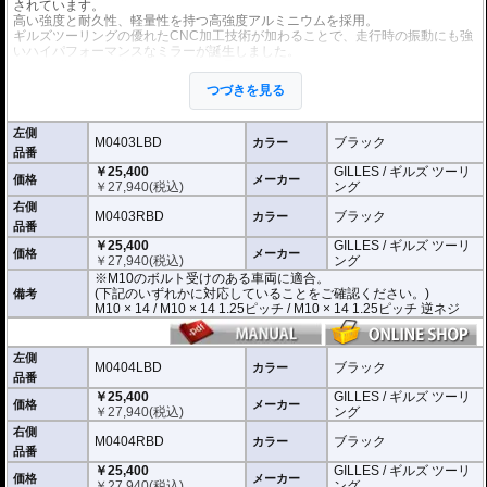
されています。
高い強度と耐久性、軽量性を持つ高強度アルミニウムを採用。
ギルズツーリングの優れたCNC加工技術が加わることで、走行時の振動にも強
いハイパフォーマンスなミラーが誕生しました。
ミラーの角度や位置も調整が可能。柔軟な調整が可能でありながら、調整部が
緩んでしまう心配もありません。
つづきを見る
付属アダプターは汎用性が高く、多くの車種にご利用いただけます。
※車検対応
左側
※左右別売
M0403LBD
ブラック
カラー
品番
￥25,400
GILLES / ギルズ ツーリ
※商品は汎用品です。
価格
メーカー
￥
27,940
(税込)
ング
(取付確認がされているものは下記の適合検索で適合品番をご確認いただけま
す。)
右側
M0403RBD
ブラック
カラー
品番
M0403LBD / M0403RBD : M10のボルト受けのある車両に適合
￥25,400
GILLES / ギルズ ツーリ
※車体側のミラーの取り付け部分が下記のいずれかのネジに対応していること
価格
メーカー
￥
27,940
(税込)
ング
をご確認ください。
※M10のボルト受けのある車両に適合。
M10 × 14 / M10 × 14 1.25ピッチ / M10 × 14 1.25ピッチ 逆ネジ
(下記のいずれかに対応していることをご確認ください。)
備考
M10 × 14 / M10 × 14 1.25ピッチ / M10 × 14 1.25ピッチ 逆ネジ
M0404LBD / M0404RBD : M8のボルト受けのある車両に適合
※車体側のミラーの取り付け部分が下記のいずれかのネジに対応していること
をご確認ください。
M8 × 14 / M8 × 14 逆ネジ
左側
M0404LBD
ブラック
カラー
品番
※取付箇所の状況や干渉するものがないかなど、あらかじめ寸法図を参考に実
￥25,400
GILLES / ギルズ ツーリ
車にて事前にご確認願います。
価格
メーカー
￥
27,940
(税込)
ング
右側
M0404RBD
ブラック
カラー
品番
￥25,400
GILLES / ギルズ ツーリ
価格
メーカー
￥
27,940
(税込)
ング