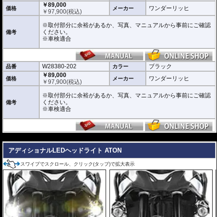
です。(自動車技術総合機構に確認済み)
￥89,000
ワンダーリッヒ
価格
メーカー
自動車技術総合機構審査事務規程
￥
97,900
(税込)
・操縦装置 性能要件 書面等による審査 第7章 7-12-1-2 (2) / 第8章 8-12
-1 (4)
※取付部分に余裕があるか、写真、マニュアルから事前にご確認
・前部霧灯 取付要件 視認等による審査 第7章 7-70-3 (1) / 第8章 8-70-3
ください。
備考
(1)
※車検適合
W28380-202
ブラック
品番
カラー
￥89,000
ワンダーリッヒ
価格
メーカー
￥
97,900
(税込)
※取付部分に余裕があるか、写真、マニュアルから事前にご確認
ください。
備考
※車検適合
---
アディショナルLEDヘッドライト ATON
スワイプでスクロール、クリック(タップ)で拡大表示