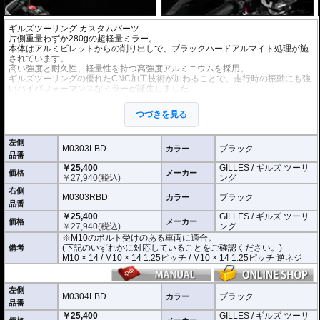
ギルズツーリング カスタムパーツ
片側重量わずか280gの超軽量ミラー。
本体はアルミビレットからの削り出しで、ブラックハードアルマイト処理が施
されています。
高い強度と耐久性、軽量性を持つ高強度アルミニウムを採用。
ギルズツーリングの優れたCNC加工技術が加わることで、走行時の振動にも強
いハイパフォーマンスなミラーが誕生しました。
ミラーの角度や位置も調整が可能。柔軟な調整が可能でありながら、調整部が
緩んでしまう心配もありません。
つづきを見る
付属アダプターは汎用性が高く、多くの車種にご利用いただけます。
※車検対応
左側
※左右別売
M0303LBD
ブラック
カラー
品番
￥25,400
GILLES / ギルズ ツーリ
※商品は汎用品です。
価格
メーカー
￥
27,940
(税込)
ング
(取付確認がされているものは下記の適合検索で適合品番をご確認いただけま
す。)
右側
M0303RBD
ブラック
カラー
品番
M0303LBD / M0303RBD : M10のボルト受けのある車両に適合
￥25,400
GILLES / ギルズ ツーリ
※車体側のミラーの取り付け部分が下記のいずれかのネジに対応していること
価格
メーカー
￥
27,940
(税込)
ング
をご確認ください。
※M10のボルト受けのある車両に適合。
M10 × 14 / M10 × 14 1.25ピッチ / M10 × 14 1.25ピッチ 逆ネジ
(下記のいずれかに対応していることをご確認ください。)
備考
M10 × 14 / M10 × 14 1.25ピッチ / M10 × 14 1.25ピッチ 逆ネジ
M0304LBD / M0304RBD : M8のボルト受けのある車両に適合
※車体側のミラーの取り付け部分が下記のいずれかのネジに対応していること
をご確認ください。
M8 × 14 / M8 × 14 逆ネジ
左側
M0304LBD
ブラック
カラー
品番
※取付箇所の状況や干渉するものがないかなど、あらかじめ寸法図を参考に実
￥25,400
GILLES / ギルズ ツーリ
車にて事前にご確認願います。