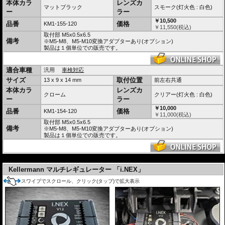
様々な
取付アダプターをオプション
で用意。
本体カラ
レンズカ
マットブラック
スモーク(灯火色 : 白色)
ー
ラー
車検対応
協定規則7号認可商品 eマーク E13 7R
PDF : ECE適合認定証明書
￥10,500
品番
価格
KM1-155-120
￥
11,550
(税込)
光源のワット数や照明部の面積を理由に不適合となることはありません。
取付部 M5x0.5x6.5
(協定規則7号の認可を受けている車幅灯であり、法第75条の3第1項の規定に基づき装
備考
※M5-M8、M5-M10変換アダプターあり(オプション)
置の指定を受けた車幅灯又はこれに準ずる性能を有する車幅灯である為)
製品は１個単位での販売です。
車検時にはパッケージに含まれているECE認定証明書、またはダウンロードし印刷し
たECE認定証明書を提示してください。
車検適合についての詳細はこちらをご確認ください。
適合車種
汎用
車検対応
12v仕様車用
サイズ
取付位置
13 x 9 x 14 mm
前左右共通
本体カラ
レンズカ
※他社製レギュレータ、リレー等との併用時は動作保証、品質保証をいたしかねま
クローム
クリアー(灯火色 : 白色)
ー
ラー
す。レギュレータや、リレーを使用する場合はKellermann製品をご利用ください。
※旧車のオルタネータ、レギュレータ、レクチファイアなどをそのまま利用する場
￥10,000
品番
価格
KM1-154-120
合、またバッテリーレス仕様車はツェナーダイオードなどで電源のスパイク対策を必
￥
11,000
(税込)
ず行ってください。そのままではほぼ確実に内蔵ICが破損します。対策を行っていな
取付部 M5x0.5x6.5
い場合、保証対象外となります。
備考
※M5-M8、M5-M10変換アダプターあり(オプション)
国内正規品は 日本仕様品
製品は１個単位での販売です。
国内正規Kellermann商品は日本マーケット専用の特別
仕様
です。
---
国内販売開始当初、原因不明の不具合がKellermann社
の基準以上に発生していました。弊社とKellermann社
Kellermann マルチレギュレーター 「i.NEX」
ではこの原因を徹底調査。お客様のご協力のもと、車両
はもちろん年式や使用状況、取付け方法まであらゆる情
スワイプでスクロール、クリック(タップ)で拡大表示
報を頂き、様々な検証の結果、原因はEU圏とは異なる
日本の高温多湿な気候でした。
20年1月以降の
国内正規Kellermann商品は日本マーケ
ット専用の製造工程/検査工程を経た特別仕様
となりました。Bullet Attoは
23年10月よりさら
なる強化が行われ、ボディにはその証としてJEが刻印されました。
この日本仕様品は驚異の
不良率0.2%以下を達成しています。