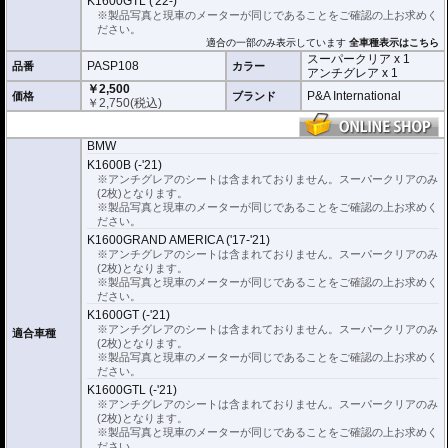
K1600GTL ('22-)
取付キット付属 :
取り付けに便利なクリー
※製品写真と現車のメーターが同じであることをご確認の上お求めく
ニングクロス、細かい埃も除去する粘着シ
ださい。
ート、気泡の混入を防ぎ、きれいに仕上げるスキージがセットになっていま
適合の一部のみ表示しています
全車種表示はこちら
す。
スーパークリア x 1
PASP108
品番
カラー
アンチグレア x 1
またこのフィルムは
多少の気泡なら数時間から２日ほどで自然に気泡が消える
￥2,500
優れもの。満足のいく取付が容易になりました。
P&A International
価格
ブランド
￥
2,750
(税込)
シリコーン系粘着材を採用し、メーターを痛めることがありません。フィルム
を剥がせば、元通りの状態になります。
BMW
K1600B (-'21)
※アンチグレアのシートは含まれておりません。スーパークリアのみ
(2枚)となります。
※製品写真と現車のメーターが同じであることをご確認の上お求めく
ださい。
K1600GRAND AMERICA ('17-'21)
※アンチグレアのシートは含まれておりません。スーパークリアのみ
(2枚)となります。
※製品写真と現車のメーターが同じであることをご確認の上お求めく
ださい。
K1600GT (-'21)
※アンチグレアのシートは含まれておりません。スーパークリアのみ
適合車種
(2枚)となります。
※製品写真と現車のメーターが同じであることをご確認の上お求めく
ださい。
K1600GTL (-'21)
※アンチグレアのシートは含まれておりません。スーパークリアのみ
(2枚)となります。
※製品写真と現車のメーターが同じであることをご確認の上お求めく
ださい。