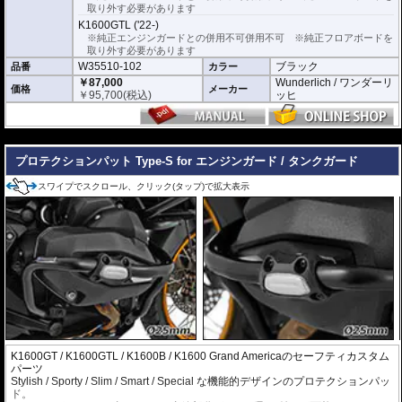
取り外す必要があります
K1600GTL ('22-)
※純正エンジンガードとの併用不可併用不可 ※純正フロアボードを
取り外す必要があります
W35510-102
ブラック
品番
カラー
￥87,000
Wunderlich / ワンダーリ
価格
メーカー
￥
95,700
(税込)
ッヒ
---
プロテクションパット Type-S for エンジンガード / タンクガード
スワイプでスクロール、クリック(タップ)で拡大表示
K1600GT / K1600GTL / K1600B / K1600 Grand Americaのセーフティカスタム
パーツ
Stylish / Sporty / Slim / Smart / Special な機能的デザインのプロテクションパッ
ド。