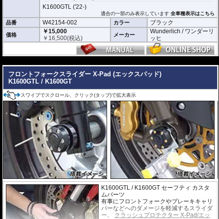
K1600GTL ('22-)
適合の一部のみ表示しています
全車種表示はこちら
W42154-002
ブラック
品番
カラー
￥15,000
Wunderlich / ワンダーリ
価格
メーカー
￥
16,500
(税込)
ッヒ
---
フロントフォークスライダー X-Pad (エックスパッド)
K1600GTL / K1600GT
スワイプでスクロール、クリック(タップ)で拡大表示
K1600GTL / K1600GT セーフティ カスタ
ムパーツ
有事にフロントフォークやブレーキキャリ
パーなどへのダメージを軽減するスライダ
ー。
クラッシュプロテクター X-Pad/エッ