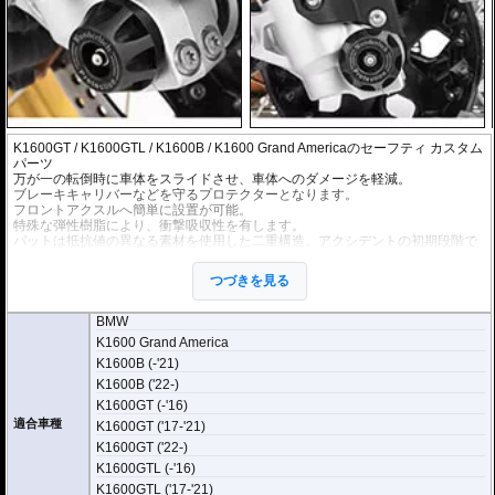
K1600GT / K1600GTL / K1600B / K1600 Grand Americaのセーフティ カスタム
パーツ
万が一の転倒時に車体をスライドさせ、車体へのダメージを軽減。
ブレーキキャリバーなどを守るプロテクターとなります。
フロントアクスルへ簡単に設置が可能。
特殊な弾性樹脂により、衝撃吸収性を有します。
パットは抵抗値の異なる素材を使用した二重構造。アクシデントの初期段階で
は車体をスライドさせダメージを軽減。パットが削れるにつれ抵抗が増加し、
車体を停止させます。
つづきを見る
BMW
K1600 Grand America
K1600B (-'21)
K1600B ('22-)
K1600GT (-'16)
適合車種
K1600GT ('17-'21)
K1600GT ('22-)
K1600GTL (-'16)
K1600GTL ('17-'21)