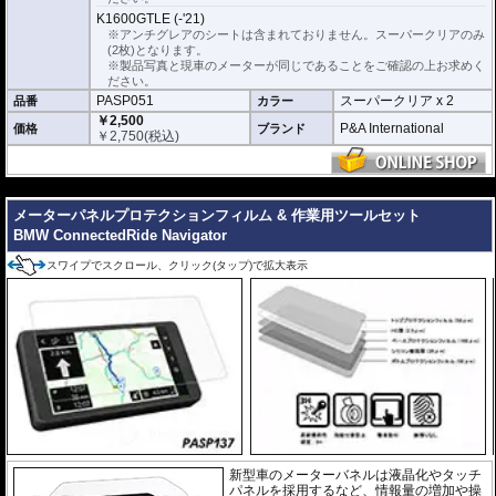
K1600GTLE (-'21)
※アンチグレアのシートは含まれておりません。スーパークリアのみ
(2枚)となります。
※製品写真と現車のメーターが同じであることをご確認の上お求めく
ださい。
PASP051
スーパークリア x 2
品番
カラー
￥2,500
P&A International
価格
ブランド
￥
2,750
(税込)
---
メーターパネルプロテクションフィルム & 作業用ツールセット
BMW ConnectedRide Navigator
スワイプでスクロール、クリック(タップ)で拡大表示
新型車のメーターバネルは液晶化やタッチ
パネルを採用するなど、情報量の増加や操