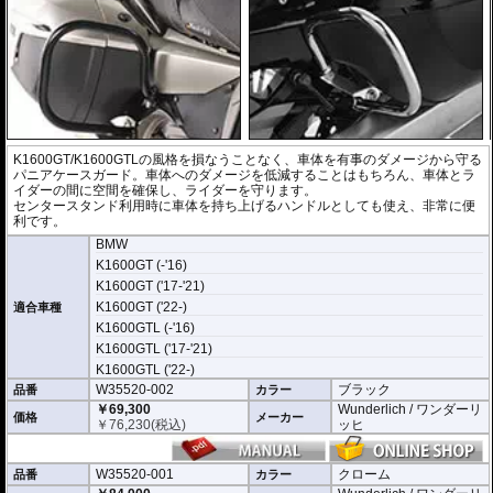
K1600GT/K1600GTLの風格を損なうことなく、車体を有事のダメージから守る
パニアケースガード。車体へのダメージを低減することはもちろん、車体とラ
イダーの間に空間を確保し、ライダーを守ります。
センタースタンド利用時に車体を持ち上げるハンドルとしても使え、非常に便
利です。
BMW
K1600GT (-'16)
K1600GT ('17-'21)
K1600GT ('22-)
適合車種
K1600GTL (-'16)
K1600GTL ('17-'21)
K1600GTL ('22-)
W35520-002
ブラック
品番
カラー
￥69,300
Wunderlich / ワンダーリ
価格
メーカー
￥
76,230
(税込)
ッヒ
W35520-001
クローム
品番
カラー