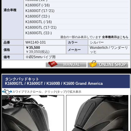
使わない時はコンパクトに収納
K1600GT (-'16)
折りたたみ式を採用しているため、使用しない時はスマートに収納可能。車
適合車種
K1600GT ('17-'21)
体のスタイリングを損なうことなく装着できます。
K1600GT ('22-)
K1600GTL (-'16)
高い汎用性
K1600GTL ('17-'21)
直径25mmのエンジンガードであれば装着可能。さまざまな車両で使用でき
る汎用性の高い設計です。
K1600GTL ('22-)
適合の一部のみ表示しています
全車種表示はこちら
W41140-101
シルバー
品番
カラー
※商品は汎用品となります。事前にお持ちのエンジンガードの直径と取り付け
￥35,500
Wunderlich / ワンダーリ
部分が取付要件を満たしていることをお確かめください。
価格
メーカー
￥
39,050
(税込)
ッヒ
※Ø25mmパイプ用
備考
---
タンクパッドキット
K1600GTL / K1600GT / K1600B / K1600 Grand America
スワイプでスクロール、クリック(タップ)で拡大表示