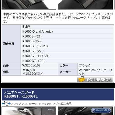
車両のタンク形状に合わせて専用設計された、3パーツのソフトプラスチックパ
ッド。擦り傷などからタンクを守り、さらに走行中のニーグリップ力も高めま
す。
BMW
K1600 Grand America
K1600B (-'21)
K1600B ('22-)
適合車種
K1600GT ('17-'21)
K1600GT ('22-)
K1600GTL ('17-'21)
K1600GTL ('22-)
W32601-102
ブラック
品番
カラー
￥16,500
Wunderlich / ワンダーリ
価格
メーカー
￥
18,150
(税込)
ッヒ
---
パニアケースガード
K1600GT / K1600GTL
スワイプでスクロール、クリック(タップ)で拡大表示