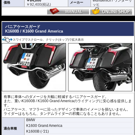
￥84,000
Wunderlich / ワンダーリ
価格
メーカー
￥
92,400
(税込)
ッヒ
---
パニアケースガード
K1600B / K1600 Grand America
スワイプでスクロール、クリック(タップ)で拡大表示
有事に車体へのダメージを大幅に軽減するパニアケースガード。
また、重いK1600B / K1600 Grand Americaのライディングに安心感を提供しま
す。
パニアケース、マフラーに沿ったデザインで車体のイメージを損ないません。
ライダーはもちろん、タンデムライダーの邪魔になることもありません。
BMW
K1600 Grand America
適合車種
K1600B (-'21)