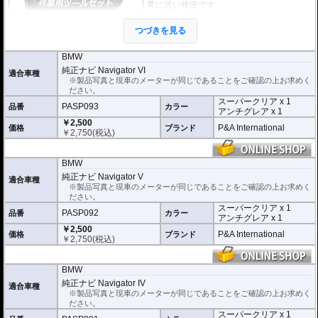
常に近い状況です。
このメーターパネルプロテクションフィル
つづきを見る
ムは不要な傷や汚れからメーターパネルを
保護します。
セットには２枚のフィルム(ス
ーパークリアとアンチグレア)が入っており
、それぞれ目的に合わせたものをご
BMW
利用いただけます。
純正ナビ Navigator VI
適合車種
※製品写真と現車のメーターが同じであることをご確認の上お求めく
スーパークリア :
耐摩耗性が非常に高く、
ださい。
透明性の高いフィルム。貼り付けてしまう
スーパークリア x 1
とメーターになじみ、フィルムの存在がほ
PASP093
品番
カラー
アンチグレア x 1
とんどわからなくなります。
￥2,500
P&A International
価格
ブランド
￥
2,750
(税込)
アンチグレア :
マット仕上げが施され、太
陽光などによる反射を軽減。視認性の低下
を防ぎ、メーターを読み取りやすくしま
BMW
す。もちろん傷に対しても有効です。
純正ナビ Navigator V
適合車種
取付キット付属 :
取り付けに便利なクリー
※製品写真と現車のメーターが同じであることをご確認の上お求めく
ニングクロス、細かい埃も除去する粘着シート、気泡の混入を防ぎ、きれいに
ださい。
仕上げるスキージがセットになっています。
スーパークリア x 1
PASP092
品番
カラー
アンチグレア x 1
またこのフィルムは
多少の気泡なら数時間から２日ほどで自然に気泡が消える
￥2,500
優れもの。満足のいく取付が容易になりました。
P&A International
価格
ブランド
￥
2,750
(税込)
シリコーン系粘着材を採用し、メーターを痛めることがありません。フィルム
を剥がせば、元通りの状態になります。
BMW
純正ナビ Navigator IV
適合車種
※製品写真と現車のメーターが同じであることをご確認の上お求めく
ださい。
スーパークリア x 1