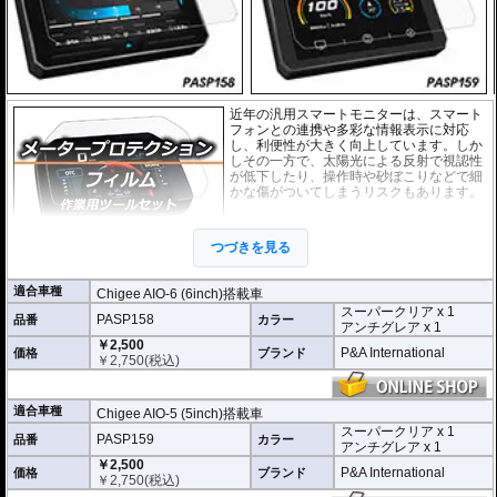
近年の汎用スマートモニターは、スマート
フォンとの連携や多彩な情報表示に対応
し、利便性が大きく向上しています。しか
しその一方で、太陽光による反射で視認性
が低下したり、操作時や砂ぼこりなどで細
かな傷がついてしまうリスクもあります。
このプロテクションフィルムは不要な傷や
汚れからディスプレイを保護します。
セッ
つづきを見る
トには２枚のフィルム(スーパークリアとア
ンチグレア)が入っており
、それぞれ目的に
合わせたものをご利用いただけます。
適合車種
Chigee AIO-6 (6inch)搭載車
スーパークリア x 1
スーパークリア :
耐摩耗性が非常に高く、
PASP158
品番
カラー
アンチグレア x 1
透明性の高いフィルム。貼り付けてしまう
￥2,500
と画面になじみ、フィルムの存在がほとん
P&A International
価格
ブランド
￥
2,750
(税込)
どわからなくなります。
アンチグレア :
マット仕上げが施され、太
陽光などによる反射を軽減。視認性の低下
適合車種
Chigee AIO-5 (5inch)搭載車
を防ぎ、画面を読み取りやすくします。も
スーパークリア x 1
PASP159
品番
ちろん傷に対しても有効です。
カラー
アンチグレア x 1
￥2,500
取付キット付属 :
取り付けに便利なクリー
P&A International
価格
ブランド
￥
2,750
(税込)
ニングクロス、細かい埃も除去する粘着シート、気泡の混入を防ぎ、きれいに