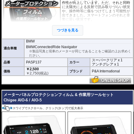
作性が向上しています。ただ、それと同時
に太陽光による反射で読み取りづらい状況
や、操作時等に傷をつけてしまう可能性が
出てきました。スマートフォンのそれと非
常に近い状況です。
このメーターパネルプロテクションフィル
つづきを見る
ムは不要な傷や汚れからメーターパネルを
保護します。
セットには２枚のフィルム(ス
ーパークリアとアンチグレア)が入っており
、それぞれ目的に合わせたものをご
BMW
利用いただけます。
BMWConnectedRide Navigator
適合車種
※製品写真と現車のメーターが同じであることをご確認の上お求めく
スーパークリア :
耐摩耗性が非常に高く、
ださい。
透明性の高いフィルム。貼り付けてしまう
スーパークリア x 1
とメーターになじみ、フィルムの存在がほ
PASP137
品番
カラー
アンチグレア x 1
とんどわからなくなります。
￥2,500
P&A International
価格
ブランド
￥
2,750
(税込)
アンチグレア :
マット仕上げが施され、太
陽光などによる反射を軽減。視認性の低下
を防ぎ、メーターを読み取りやすくしま
す。もちろん傷に対しても有効です。
---
メーターパネルプロテクションフィルム & 作業用ツールセット
取付キット付属 :
取り付けに便利なクリー
ニングクロス、細かい埃も除去する粘着シート、気泡の混入を防ぎ、きれいに
Chigee AIO-6 / AIO-5
仕上げるスキージがセットになっています。
スワイプでスクロール、クリック(タップ)で拡大表示
またこのフィルムは
多少の気泡なら数時間から２日ほどで自然に気泡が消える
優れもの。満足のいく取付が容易になりました。
シリコーン系粘着材を採用し、メーターを痛めることがありません。フィルム
を剥がせば、元通りの状態になります。