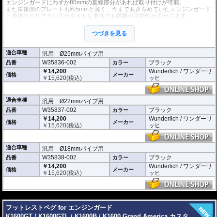
エンジンガードにわずか80mmの直線部分があれば取り付けが可能。
また車体側のプレートも約5mmと薄く、今まであきらめていたエンジンガード
と車体のクリアランスがタイトな車体でも搭載の可能性が広がります。
エンジンガードに機能的なイメージが加わり、その印象も大きく向上します。
つづきを見る
パットは高剛性エンジニアリング樹脂を採用。また、 パット正面にはアルミニ
ウム製プレートを設置することで、機能的なイメージを演出。
多くのエンシンガード、タンクガードに設置可能。(サイズ情報をもとに事前に
適合車種
汎用 Ø25mmパイプ用
ご確認ください)
W35836-002
ブラック
品番
カラー
本体寸法 : 80mm x 55mm
￥14,200
Wunderlich / ワンダーリ
価格
メーカー
車体側クランプ部分の厚さ : 約5mm
￥
15,620
(税込)
ッヒ
左右セット
適合車種
汎用 Ø22mmパイプ用
W35837-002
ブラック
品番
カラー
￥14,200
Wunderlich / ワンダーリ
価格
メーカー
￥
15,620
(税込)
ッヒ
適合車種
汎用 Ø18mmパイプ用
W35838-002
ブラック
品番
カラー
￥14,200
Wunderlich / ワンダーリ
価格
メーカー
￥
15,620
(税込)
ッヒ
---
フットレストペグ for エンジンガード
K1600GT / K1600GTL / K1600B / K1600 Grand America カスタ