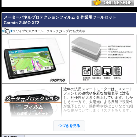
仕上げるスキージがセットになっています。
---
またこのフィルムは
多少の気泡なら数時間から２日ほどで自然に気泡が消える
優れもの。満足のいく取付が容易になりました。
メーターパネルプロテクションフィルム & 作業用ツールセット
Garmin ZUMO XT2
シリコーン系粘着材を採用し、画面を痛めることがありません。フィルムを剥
がせば、元通りの状態になります。
スワイプでスクロール、クリック(タップ)で拡大表示
近年の汎用スマートモニターは、スマート
フォンとの連携や多彩な情報表示に対応
し、利便性が大きく向上しています。しか
しその一方で、太陽光による反射で視認性
が低下したり、操作時や砂ぼこりなどで細
かな傷がついてしまうリスクもあります。
このプロテクションフィルムは不要な傷や
汚れからディスプレイを保護します。
セッ
つづきを見る
トには２枚のフィルム(スーパークリアとア
ンチグレア)が入っており
、それぞれ目的に
合わせたものをご利用いただけます。