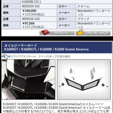
K1600B ('22-)
W35520-101
クローム
品番
カラー
￥100,000
Wunderlich / ワンダーリ
価格
メーカー
￥
110,000
(税込)
ッヒ
W35520-102
ブラック
品番
カラー
￥97,500
Wunderlich / ワンダーリ
価格
メーカー
￥
107,250
(税込)
ッヒ
---
オイルクーラーガード
K1600GT / K1600GTL / K1600B / K1600 Grand America
スワイプでスクロール、クリック(タップ)で拡大表示
K1600GT / K1600GTL / K1600B / K1600 Grand Americaのカスタムパーツ
K1600GT / K1600GTL / K1600B / K1600 Grand Americaの オイルクーラーは泥
や無視などが付着する汚れだけでなく、前方車両が巻き上げた小石などでも簡