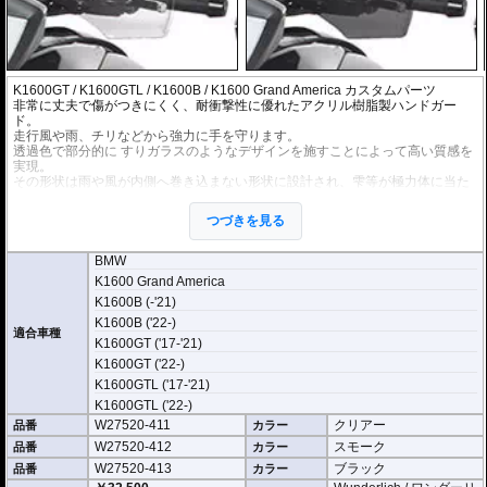
K1600GT / K1600GTL / K1600B / K1600 Grand America カスタムパーツ
非常に丈夫で傷がつきにくく、耐衝撃性に優れたアクリル樹脂製ハンドガー
ド。
走行風や雨、チリなどから強力に手を守ります。
透過色で部分的に すりガラスのようなデザインを施すことによって高い質感を
実現。
その形状は雨や風が内側へ巻き込まない形状に設計され、雫等が極力体に当た
らないようになっています。
※ブラックは透過色では在りません。
つづきを見る
※グリップヒーター搭載車にも設置可能
※Wunderlich クルーズコントロール併用可能
BMW
K1600 Grand America
K1600B (-'21)
K1600B ('22-)
適合車種
K1600GT ('17-'21)
K1600GT ('22-)
K1600GTL ('17-'21)
K1600GTL ('22-)
W27520-411
クリアー
品番
カラー
W27520-412
スモーク
品番
カラー
W27520-413
ブラック
品番
カラー