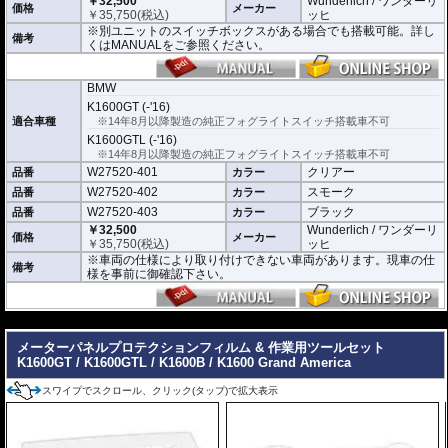
￥32,500
Wunderlich / ワンダーリ
価格
メーカー
￥
35,750
(税込)
ッヒ
※別ユニットのスイッチボックスがある場合でも搭載可能。詳し
備考
くはMANUALをご参照ください。
BMW
K1600GT (-'16)
適合車種
※14年8月以降製造の純正フォグライトスイッチ搭載車不可
K1600GTL (-'16)
※14年8月以降製造の純正フォグライトスイッチ搭載車不可
W27520-401
クリアー
品番
カラー
W27520-402
スモーク
品番
カラー
W27520-403
ブラック
品番
カラー
￥32,500
Wunderlich / ワンダーリ
価格
メーカー
￥
35,750
(税込)
ッヒ
※車両の仕様により取り付けできない車両があります。現車の仕
備考
様を事前に御確認下さい。
---
メーターパネルプロテクションフィルム & 作業用ツールセット
K1600GT / K1600GTL / K1600B / K1600 Grand America
スワイプでスクロール、クリック(タップ)で拡大表示