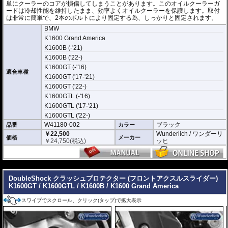
単にクーラーのコアが損傷してしまうことがあります。このオイルクーラーガ
ードは冷却性能を維持したまま、効率よくオイルクーラーを保護します。取付
は非常に簡単で、2本のボルトにより固定する為、しっかりと固定されます。
BMW
K1600 Grand America
K1600B (-'21)
K1600B ('22-)
K1600GT (-'16)
適合車種
K1600GT ('17-'21)
K1600GT ('22-)
K1600GTL (-'16)
K1600GTL ('17-'21)
K1600GTL ('22-)
W41180-002
ブラック
品番
カラー
￥22,500
Wunderlich / ワンダーリ
価格
メーカー
￥
24,750
(税込)
ッヒ
---
DoubleShock クラッシュプロテクター (フロントアクスルスライダー)
K1600GT / K1600GTL / K1600B / K1600 Grand America
スワイプでスクロール、クリック(タップ)で拡大表示