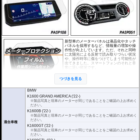
新型車のメーターバネルは液晶化やタッチ
パネルを採用するなど、情報量の増加や操
作性が向上しています。ただ、それと同時
に太陽光による反射で読み取りづらい状況
や、操作時等に傷をつけてしまう可能性が
出てきました。スマートフォンのそれと非
常に近い状況です。
このメーターパネルプロテクションフィル
つづきを見る
ムは不要な傷や汚れからメーターパネルを
保護します。
セットには２枚のフィルム(ス
ーパークリアとアンチグレア)が入っており
、それぞれ目的に合わせたものをご
BMW
利用いただけます。
K1600 GRAND AMERICA ('22-)
※製品写真と現車のメーターが同じであることをご確認の上お求めく
スーパークリア :
耐摩耗性が非常に高く、
ださい。
透明性の高いフィルム。貼り付けてしまう
K1600B ('22-)
とメーターになじみ、フィルムの存在がほ
※製品写真と現車のメーターが同じであることをご確認の上お求めく
とんどわからなくなります。
ださい。
アンチグレア :
マット仕上げが施され、太
適合車種
陽光などによる反射を軽減。視認性の低下
K1600GT ('22-)
を防ぎ、メーターを読み取りやすくしま
※製品写真と現車のメーターが同じであることをご確認の上お求めく
す。もちろん傷に対しても有効です。
ださい。