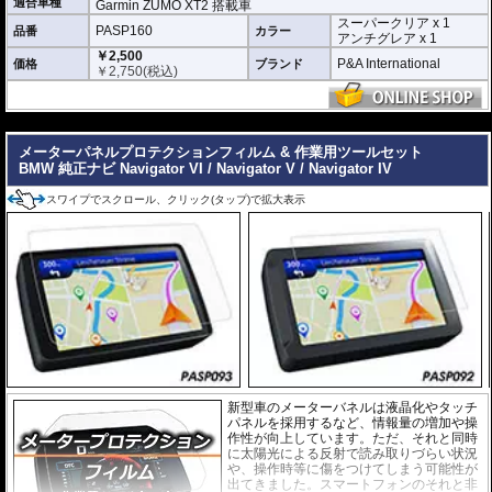
適合車種
Garmin ZUMO XT2 搭載車
スーパークリア x 1
スーパークリア :
耐摩耗性が非常に高く、
PASP160
品番
カラー
アンチグレア x 1
透明性の高いフィルム。貼り付けてしまう
￥2,500
と画面になじみ、フィルムの存在がほとん
P&A International
価格
ブランド
￥
2,750
(税込)
どわからなくなります。
アンチグレア :
マット仕上げが施され、太
陽光などによる反射を軽減。視認性の低下
---
を防ぎ、画面を読み取りやすくします。も
ちろん傷に対しても有効です。
メーターパネルプロテクションフィルム & 作業用ツールセット
BMW 純正ナビ Navigator VI / Navigator V / Navigator IV
取付キット付属 :
取り付けに便利なクリー
ニングクロス、細かい埃も除去する粘着シート、気泡の混入を防ぎ、きれいに
スワイプでスクロール、クリック(タップ)で拡大表示
仕上げるスキージがセットになっています。
またこのフィルムは
多少の気泡なら数時間から２日ほどで自然に気泡が消える
優れもの。満足のいく取付が容易になりました。
シリコーン系粘着材を採用し、画面を痛めることがありません。フィルムを剥
がせば、元通りの状態になります。
新型車のメーターバネルは液晶化やタッチ
パネルを採用するなど、情報量の増加や操
作性が向上しています。ただ、それと同時
に太陽光による反射で読み取りづらい状況
や、操作時等に傷をつけてしまう可能性が
出てきました。スマートフォンのそれと非