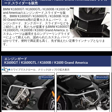
ード,スライダーを販売
BMW K1600GT / K1600GTL / K1600B / K1600 Gr
and Americaのエンジンガード,スライダーを販
売。 BMW K1600GT / K1600GTL / K1600B / K16
00 Grand America用の定番カスタム パーツ、エ
ンジンガード、タンクガード、スライダーなどを
ご紹介します。私たちが提案するBMW K1600GT
/ K1600GTL / K1600B / K1600 Grand America カ
スタム パーツは越境するロングツーリングライダ
ーによって鍛えられ、認められたカスタム パーツ
ばかりです。便利で満足度も高く、先ず揃えたい定番ラインナップとなりま
す。
---
エンジンガード
K1600GT / K1600GTL / K1600B / K1600 Grand America
スワイプでスクロール、クリック(タップ)で拡大表示