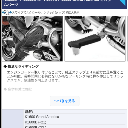
ムパーツ
スワイプでスクロール、クリック(タップ)で拡大表示
快適なライディング
エンジンガードへ取り付けることで、純正ステップよりも前方に足を置くこ
とが可能。長時間同じ姿勢になりがちなツーリング時に脚を伸ばしてリラッ
クスでき、快適性を向上させます。
疲労軽減に貢献
ロングツーリングでは膝を曲げた状態が続くため、知らず知らずのうちに脚
へ負担が蓄積します。本製品を使用することで姿勢に変化をつけることがで
つづきを見る
き、脚や腰の疲労軽減に役立ちます。
BMW
滑り止めラバー付属
K1600 Grand America
フットレスト表面には滑り止めラバーを装備。安定した足掛かりを確保し、
快適な使用感を実現します。
K1600B (-'21)
K1600B ('22-)