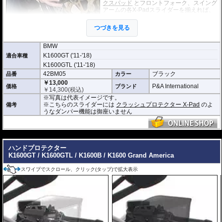
クスパッド
とフロントフォーク、スイング
アームの各X-Padスライダーを揃えれば、
統一感のある車体に仕上がります。
またスライダーには中央に切欠きがあり、
つづきを見る
汎用のバイクスタンドを使用することがで
きます。(厚さ 2.5mm~7.5mmまで対応)
BMW
K1600GT ('11-'18)
適合車種
K1600GTL ('11-'18)
42BM05
ブラック
品番
カラー
￥13,000
P&A International
価格
ブランド
￥
14,300
(税込)
※写真は代表イメージです。
※こちらのスライダーには
クラッシュプロテクター X-Pad
のよ
備考
うなダンパー機能は御座いません
---
ハンドプロテクター
K1600GT / K1600GTL / K1600B / K1600 Grand America
スワイプでスクロール、クリック(タップ)で拡大表示