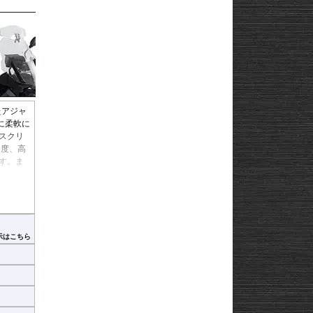
たアジャ
に柔軟に
スクリ
角度、高
す。ま
あるス
示はこちら
ていま
ヒ