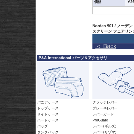
価格
￥26
Norden 901 / ノーデ
スクリーン フェアリング
＜ Back
P&A International パーツ＆アクセサリ
パニアケース
クラッチレバー
トップケース
ブレーキレバー
サイドケース
レバーガード
ハードケース
ProGuard
バッグ
レバー(ギルズ)
タンクバック
レバー(リゾマ)