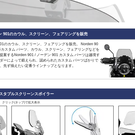
Hypermotard 796
トラッカー400
CB125R
MT-09 -20
1400GTR
-07
Continenta
B
VRSCDX
890 Duke/R
Hypermotard 698 Mono
デイトナ660
CB250R/CB300R
MT-09 Tracer
Eliminator
GT 650
Continenta
B
VRSCDXA
990 Duke
Hyperstrada 821
Bonneville America
CB650R
MT-10
ER6n
GT 535
Guerrilla
VRSCD
SuperDuke
Monster
Bonneville Bobber
CB1000R
NIKEN/GT
ER6f
450
Hunter
VRSCX
1290 SuperDuke
Monster V2
Bonneville Speedmaster
CB500 Hornet
R1 15-
KLE500
350
Himalayan
2
VRSCAW
1390 SuperDuke
Monster 696
Bonneville T100
CB750 Hornet
R1 -14
KLR650
450
Himalayan
-
B
VRSCA
125 Enduro R
 ノーデン 901のカウル、スクリーン、フェアリングを販売
Monster 796
Bonneville T120
CB1000 Hornet
R125
Meguro S1
411
Interceptor
VRSCB
390 Enduro R
Monster 821
Bonneville
CB1000GT
R15
Ninja 125
650
Meteor
XL883
690 Enduro R
デン 901のカウル、スクリーン、フェアリングを販売。 Norden 90
Monster 890
Daytona 660
CB1100
R3 / R25
Ninja 250
350
Super
XL1200C
125 SMC R
用の定番カスタム パーツ、カウル、スクリーン、フェアリングなどを
Monster 937
Daytona 675
CB1100 EX
R6
Ninja 400
Meteor
Scram
XL1200L
390 SMC R
るNorden 901 / ノーデン 901 カスタム パーツは越境す
Monster 1100 Evo
ROCKET 3
CB1100 RS
R7
Ninja 500
650
411
Shotgun
XL1200N
690 SMC R
ダーによって鍛えられ、認められたカスタム パーツばかりで
Monster 1100 S
Scrambler 400X
CB1300
SCR950
Ninja 636
650
XL1200R
890 SMT
CFMOTO
、先ず揃えたい定番ラインナップとなります。
Monster 1200
Scrambler 400XC
CBF1000
SR400
Ninja 650
XL1200X Forty-Eight
990 Supermoto R
125NK
Multistrada V2
Scrambler 900
CBF1000F
Tenere700
Ninja 7 Hyb
RC125
450MT
Multistrada 950
Scrambler 1200
CBR650F
T-MAX560/TECH M
Ninja 1000
RC200
675NK
Multistrada 1200/S
Speed 400
CBR650R
T-MAX530/SX
Ninja 1100
RC390
675SR-R
Multistrada 1260/S
Speed Triple 1200
CBR400R/CBR500R
Tracer 900
Ninja H2 S
RC8
700CL-X
Multistrada Enduro
Speed Triple 1050
CBR600RR
Tracer 9/GT
Versys-X 2
アジャスタブルスクリーンスポイラー
990 RC R
700MT
Multistrada V4
Speed Twin 900
CBR1000RR
XMAX
Versys 650
800MT/-X
、クリック(タップ)で拡大表示
Panigale
Speed Twin 1200
CBR1000RR-R
XSR125
Versys 100
2
1000MT-
Scrambler
Street Scrambler
CL250
XSR700
Versys 110
-
X
その他
Scrambler 1100
Street Triple
CL500
XSR900 22-
Vulcan S
ZONTES
Scrambler Sixty2
Street Twin
CRF250L
XSR900 -21
W230
G
125-C2
StreetFighter
Thruxton 1200/R
CRF250 RALLY
XSR900GP
W800 / W6
StreetFighter V2/S
Thruxton
CRF450L
XJR1300
Z125
V
Piaggio