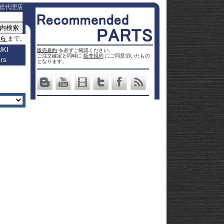
総代理店
ちら
まで。
KI
販売規約
を必ずご確認ください。
ご注文確定と同時に
販売規約
にご同意頂いたもの
rs
車種名
となります。
a
Others
ター
Vストロ
車種一覧
ーム 250
Vストロ
0
ページ
25
ーム 650
Vストロ
0
ckster
50
ーム 800
Vストロ
0
dventure
00
ーム
Vストロ
9R
moto
00
1000
ーム
Vストロ
00
36
050 23-
ーム
カタナ
78RR
GS
50
050 -22
隼 21-
 / OHV
 ハイブ
隼 -20
00
andit
00
-King
2 SX
L650 V-
 250
Strom
DL1000
650
-Strom
DR-Z4S
1000
DR-Z4SM
1100
ladius
GSF1250