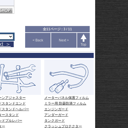
ヒ
全11ページ : 3 / 11
< Back
Next >
xt ＞
Top
ーンアジャスター
メーターパネル保護フィルム
ドスタンドエンド
ミラー用 防曇防滴フィルム
ドスタンドヘルパー
エンジンガード
タースタンド
アンダーガード
ンドプルレバー
タンクガード
ター
クラッシュプロテクター