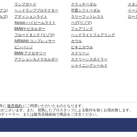
ランプガード
クラッチペダル
スタ
プコ)
ヘッドランププロテクター
可変シフトペダル
イー
ルズ)
アディションライト
ラリーフットレスト
ロー
Xenon ハイビームライト
ペグ(リゾマ)
BMWナビホルダー
フェアリング
フルードタンク (リゾマ)
ヘッドライトフェアリング
AIRMAN コンプレッサー
カウル
ピンバッジ
ビキニカウル
BMW アクセサリー
スクリーン
アクションカメラホルダー
スクリーンスポイラー
シャイニングシールド
共に
販売規約
にご同意いただいたものとなります。
合がございます。また、習熟したプロスタップによる取付を強くお奨め致します。
のディーラー、または販売店様経由で商品をご注文ください。