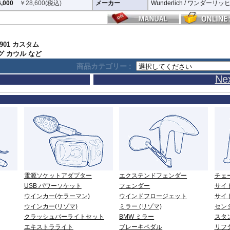
,000
￥
28,600
(税込)
メーカー
Wunderlich / ワンダーリッ
ン 901 カスタム
 カウル など
商品カテゴリー :
Ne
電源ソケットアダプター
エクステンドフェンダー
チェ
USB パワーソケット
フェンダー
サイ
ウインカー(ケラーマン)
ウインドフロージェット
サイ
ウインカー(リゾマ)
ミラー (リゾマ)
セン
クラッシュバーライトセット
BMW ミラー
スタ
エキストラライト
ブレーキペダル
リフ