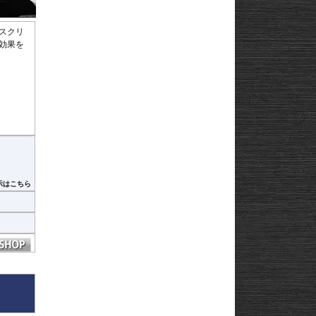
Strom250
-
e
Strom650
-
Strom800
-
スクリ
Strom800DE
-
効果を
Strom1000
-
ABS 14-
Strom1050/DE
-
3-
Strom1050/XT
GN125
22
あるス
afe
ていま
をお求め
示はこちら
ヒ