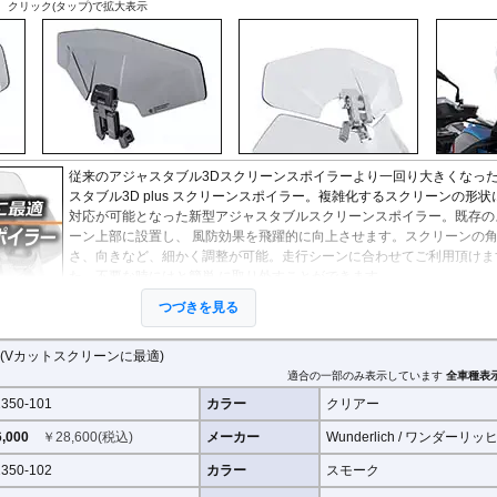
、クリック(タップ)で拡大表示
X-ADV 21-
X-ADV -20
XL750 Transalp
その他
従来のアジャスタブル3Dスクリーンスポイラーより一回り大きくなっ
スタブル3D plus スクリーンスポイラー。複雑化するスクリーンの形状
対応が可能となった新型アジャスタブルスクリーンスポイラー。既存の
ーン上部に設置し、 風防効果を飛躍的に向上させます。スクリーンの
さ、向きなど、細かく調整が可能。走行シーンに合わせてご利用頂けま
た、不要な時にはと簡単 に取り外すことができます。
つづきを見る
外寸(スクリーン) : 横 x 高さ : 約24.5cm x 9.5cm
(Vカットスクリーンに最適)
※スクリーンを挟み込んで取り付けるタイプのため、上端に折り返しの
クリーンには使用できません。
適合の一部のみ表示しています
全車種表
※商品は汎用品ですが、一部車種についてはメーカーで取付確認がされ
350-101
カラー
クリアー
す。詳細は適合情報の全車種表示をご確認ください。
,000
￥
28,600
(税込)
メーカー
Wunderlich / ワンダーリッ
350-102
カラー
スモーク