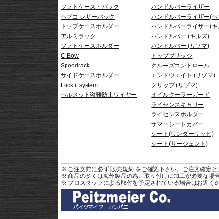
ソフトケース・バック
ハンドルバーライザー
ヘプコ レザーバック
ハンドルバーライザー(ヘ
トップケースホルダー
ハンドルバーライザー(ギ
アルミラック
ハンドルバー (ギルズ)
ソフトケースホルダー
ハンドルバー (リゾマ)
C-Bow
トップブリッジ
Speedrack
クルーズコントロール
サイドケースホルダー
エンドウエイト (リゾマ)
Lock it system
グリップ (リゾマ)
ヘルメット盗難防止ワイヤー
オイルクーラーガード
ライセンスキャリー
ライセンスホルダー
サマーシートカバー
シート(ワンダーリッヒ)
シート(サージェント)
※ ご注文前に必ず
販売規約
をご確認下さい。ご注文確定と
※ 商品の多くは海外製品の為、取り付けに加工が必要な場
※ プロスタッフによる取付を予定されている場合はお近く