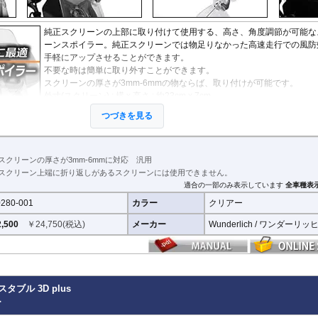
StreetFighter V4/S
Tiger 800/XC
CRF1000L AfricaTwin
XT700Z Tenere700
Z250
V
MP3
SuperSport 950
Tiger 850 Sport
CRF1100L AfricaTwin
XT1200Z SuperTener
Z400
V
FANTIC
Tiger 900
Crossrunner
YZF-R1 15-
Z500
V
純正スクリーンの上部に取り付けて使用する、高さ、角度調節が可能な
Caballero
Tiger 1200 GT
Crosstourer
YZF-R1 -14
Z650/S
V
ーンスポイラー。純正スクリーンでは物足りなかった高速走行での風防
Tiger 1200 Rally
CTX700N
YZF-R125
Z650RS
V
手軽にアップさせることができます。
Tiger 1200 XR/XC
Dax125
YZF-R15
Z7 Hybrid
V
不要な時は簡単に取り外すことができます。
Tiger 1200 Explorer
FORZA 750
YZF-R3 / YZF-R25
Z750
2
スクリーンの厚さが3mm-6mmの物ならば、取り付けが可能です。
Tiger Sport 800
GB350S
YZF-R6
Z750R
-
外寸(スクリーン) : 横 x 高さ : 約23cm x 7cm
Tiger Sport 660
GROM MSX125
YZF-R7
Z800
つづきを見る
Tracker 400
Monkey125
YZF-R9
Z900
※スクリーンを挟み込んで取り付けるタイプのため、上端に折り返しの
Trident 660
NC700S
その他
Z900RS / c
クリーンには使用できません。
Trident 800
NC750S
Z1000
※商品は汎用品ですが、一部車種についてはメーカーで取付確認がされ
その他
NC750X 21-
Z1000SX
す。詳細は適合情報の全車種表示をご確認ください。
スクリーンの厚さが3mm-6mmに対応 汎用
NC750X -20
Z1100
※BMW R1250RS / R1200RSLCは専用の
W42350-201 / W42350202
スクリーン上端に折り返しがあるスクリーンには使用できません。
NC700X
Z H2
下さい。
適合の一部のみ表示しています
全車種表
NT1100
ZX-4R/R
280-001
カラー
クリアー
NX400 / NX500
ZX-6R
PCX 125
ZX-10R/R
,500
￥
24,750
(税込)
メーカー
Wunderlich / ワンダーリッ
REBEL 250
ZX-14R
REBEL 500
ZZR1400
REBEL 1100
VFR800F
VFR1200F
スタブル 3D plus
VFR800X Crossrunner
ー
VFR1200X Crosstourer