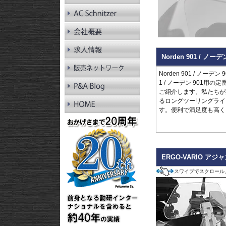
RnineT Pure
R1200GS LC
R1200GS LC Adv.
R1200GS
R1200GS Adv.
R1300RT
Norden 901 /
R1250RT
R1200RT LC
Norden 901 / ノー
R1200RT
1 / ノーデン 901
R1300R
ご紹介します。私たちが提案す
R1250R
るロングツーリングライ
R1200R LC
す。便利で満足度も高く
R1200R
R1300RS
R1250RS
R1200RS LC
ERGO-VARIO 
スワイプでスクロール