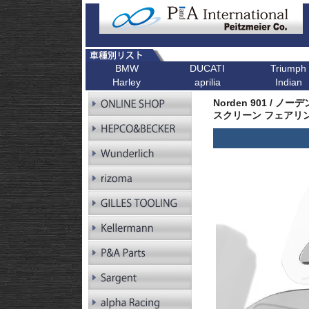
BMW
DUCATI
Triumph
Harley
aprilia
Indian
R シリーズ
F シリーズ
ピックアップ
K シリーズ
ピックアップ
ピックアップ
ピックアップ
ピックアップ
R1300GS
F900XR
Scrambler
K1600GT/GTL
Bonneville T1
Norden 901 / ノー
R1300GS
F900R
Scrambler 1100
K1600B
Tiger 900
Pan America
スクリーン フェアリン
Adventure
R1250GS
F900GS
Multistrada V4
K1600GrandAm
Trident 660
Kellermann ウインカー
R1250GS
F900GS Adventure
Monster V2
K1300R
SpeedTwin 90
Adventure
R18
F850GS
Monster
K1300S
Scrambler 900
R18B
F800GS 24-
Diavel
K1200R
StreetTwin
R18 Classic
F800GS -18
X Diavel
K1200S
StreetTriple
R18 Roctane
F750GS
DesertX
K1300GT
Scrambler 40
R18
F700GS
K1200GT
Scrambler 40
Transcontinental
R12
F650GS
K1200LT
Speed 400
R12 nineT
F450GS
Tracker 400
R12 G/S
F800R
R12S
F800GT
RnineT
F800ST
RnineT Urban G/S
F800S
RnineT Scrambler
RnineT Racer