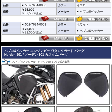
きだされた耐衝撃性に優れた構造です。
また多点支持や、パイプのつなぎ方も差し込みタイプとすることで、充分な強
502-7634-0008
イエロー
品番
カラー
度を確保。
￥75,000
これらのこだわりを元に、各所にツーリングライフの向上に貢献できるよう工
ヘプコ&ベッカー
価格
メーカー
￥
82,500
(税込)
夫が施されています。
※オプションに
エンジンガード/タンクガード バッグ
があります。
502-7634-0003
ホワイト
品番
カラー
￥75,000
ヘプコ&ベッカー
価格
メーカー
￥
82,500
(税込)
---
ヘプコ&ベッカー エンジンガード/タンクガード バッグ
Norden 901 / ノーデン 901 カスタムパーツ
スワイプでスクロール、クリック(タップ)で拡大表示