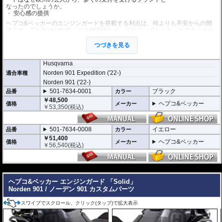
なったのでしょうか。
安心感の提供
ヘプコ&ベッカーのエンジンガードを搭載する利点は、何よりも不安からの開
放です。立ち転けや転倒、その修理代など、ベテランでもヒヤッとすることが
あります。
ヘプコ&ベッカーではツーリングを心から楽しむことを目指し、製品を開発、
つづきを見る
お届けしています。
Husqvarna
高い安全性
Norden 901 Expedition ('22-)
適合車種
万が一の有事から車体を守ります。直接のダメージを防ぐだけでなく、衝撃を
多点に分散し、全体的にダメージを少なくする効果が期待できます。
Norden 901 ('22-)
地面と車体の間への足の挟み込みなども防ぐことも大事な機能です。
501-7634-0001
ブラック
品番
カラー
￥48,500
品質の差別化
ヘプコ&ベッカー
価格
メーカー
￥
53,350
(税込)
ヘプコ&ベッカーのエンジンガードにはパイプ内部に性質の異なる特殊強化パ
イプをさらに1本追加させた2重構造を採用。
肉厚スチールの加工が施されている車両接合ポイントはトライ&エラーより導
501-7634-0008
イエロー
品番
カラー
きだされた耐衝撃性に優れた構造です。
￥51,400
また多点支持や、パイプのつなぎ方も差し込みタイプとすることで、充分な強
ヘプコ&ベッカー
価格
メーカー
￥
56,540
(税込)
度を確保。
これらのこだわりを元に、各所にツーリングライフの向上に貢献できるよう工
夫が施されています。
---
※オプションに
エンジンガード/タンクガード バッグ
があります。
ヘプコ&ベッカー エンジンガード 「Solid」
Norden 901 / ノーデン 901 カスタムパーツ
スワイプでスクロール、クリック(タップ)で拡大表示