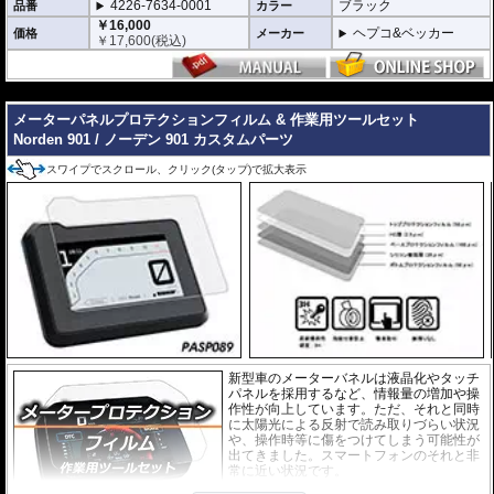
4226-7634-0001
ブラック
品番
カラー
￥16,000
ヘプコ&ベッカー
価格
メーカー
￥
17,600
(税込)
---
メーターパネルプロテクションフィルム & 作業用ツールセット
Norden 901 / ノーデン 901 カスタムパーツ
スワイプでスクロール、クリック(タップ)で拡大表示
新型車のメーターバネルは液晶化やタッチ
パネルを採用するなど、情報量の増加や操
作性が向上しています。ただ、それと同時
に太陽光による反射で読み取りづらい状況
や、操作時等に傷をつけてしまう可能性が
出てきました。スマートフォンのそれと非
常に近い状況です。