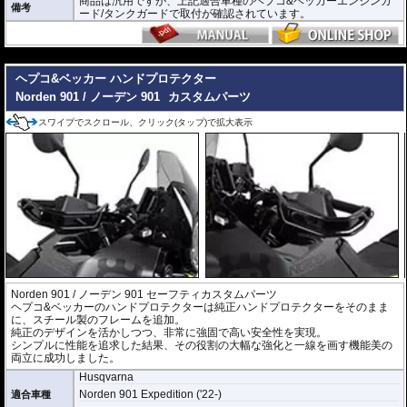
商品は汎用ですが、上記適合車種のヘプコ&ベッカーエンジンガ
備考
ード/タンクガードで取付が確認されています。
---
ヘプコ&ベッカー ハンドプロテクター
Norden 901 / ノーデン 901
カスタムパーツ
スワイプでスクロール、クリック(タップ)で拡大表示
Norden 901 / ノーデン 901 セーフティカスタムパーツ
ヘプコ&ベッカーのハンドプロテクターは純正ハンドプロテクターをそのまま
に、スチール製のフレームを追加。
純正のデザインを活かしつつ、非常に強固で高い安全性を実現。
シンプルに性能を追求した結果、その役割の大幅な強化と一線を画す機能美の
両立に成功しました。
Husqvarna
Norden 901 Expedition ('22-)
適合車種