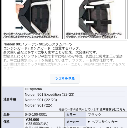
Norden 901 / ノーデン 901のカスタムパーツ
エンジンガード
/
タンクガード
に設置するバッグ。
身の回り品などをすぐに取り出すことが出来、大変便利です。
型崩れしにくいソフトEVA製で非常に軽いのが特徴。表面はは撥水加工が施さ
れ、中には防水ポケットを装備しています。ファスナーも防水仕様です。
広い開口角度とロック可能な2方向ジッパーにより、内容物に簡単にアクセスで
きます。
容量 : 3リットル(片側)
左右セット。
つづきを見る
商品は汎用ですが、下記適合車種のヘプコ&ベッカーエンジンガード/タンクガ
ードで取付が確認されています。
Husqvarna
Norden 901 Expedition ('22-'23)
適合車種
Norden 901 ('22-'23)
Norden 901 ('22-)
適合の一部のみ表示しています
全車種表示はこちら
640-100-0001
ブラック
品番
カラー
￥26,000
ヘプコ&ベッカー
価格
メーカー
￥
28,600
(税込)