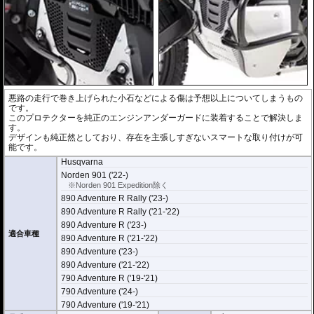
悪路の走行で巻き上げられた小石などによる傷は予想以上についてしまうもの
です。
このプロテクターを純正のエンジンアンダーガードに装着することで解決しま
す。
デザインも純正然としており、存在を主張しすぎないスマートな取り付けが可
能です。
Husqvarna
Norden 901 ('22-)
※Norden 901 Expedition除く
890 Adventure R Rally ('23-)
890 Adventure R Rally ('21-'22)
890 Adventure R ('23-)
適合車種
890 Adventure R ('21-'22)
890 Adventure ('23-)
890 Adventure ('21-'22)
790 Adventure R ('19-'21)
790 Adventure ('24-)
790 Adventure ('19-'21)