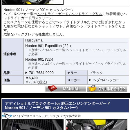
Norden 901 / ノーデン 901のカスタムパーツ
ヘプコ&ベッカー製の
ヘッドライトガード / ヘッドライトグリル
に装着可能なヘ
ッドライトガード用スクリーン。
このスクリーンを使用することでヘッドライトグリルだけでは防ぎきれなかっ
た細かな飛び石などをシャットアウト。高価なヘッドライトユニットを守りま
す。
危険なバックグレアも発生致しません。
Husqvarna
Norden 901 Expedition ('22-)
※別途ヘプコ&ベッカー製 ヘッドライトガード / ヘッドライトグリル
適合車種
が必要
Norden 901 ('22-)
※別途ヘプコ&ベッカー製 ヘッドライトガード / ヘッドライトグリル
が必要
701-7634-0000
ブラック
品番
カラー
￥6,400
ヘプコ&ベッカー
価格
メーカー
￥
7,040
(税込)
---
アディショナルプロテクター for 純正エンジンアンダーガード
Norden 901 / ノーデン 901 カスタムパーツ
スワイプでスクロール、クリック(タップ)で拡大表示