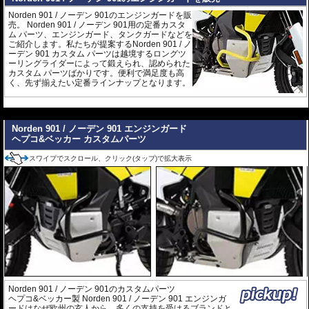
Norden 901 / ノーデン 901のエンジンガードを販
売。 Norden 901 / ノーデン 901用の定番カスタ
ム パーツ、エンジンガード、タンクガードなどを
ご紹介します。私たちが提案するNorden 901 / ノ
ーデン 901 カスタム パーツは越境するロングツ
ーリングライダーによって鍛えられ、認められた
カスタム パーツばかりです。便利で満足度も高
く、先ず揃えたい定番ラインナップとなります。
---
Norden 901 / ノーデン 901 エンジンガード
ヘプコ&ベッカー カスタムパーツ
スワイプでスクロール、クリック(タップ)で拡大表示
Norden 901 / ノーデン 901のカスタムパーツ
ヘプコ&ベッカー製 Norden 901 / ノーデン 901 エンジンガ
ードはなぜ欧州の玄人から、多くの支持を受けるブランドと