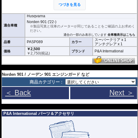
このメーターパネルプロテクションフィル
つづきを見る
ムは不要な傷や汚れからメーターパネルを
保護します。
セットには２枚のフィルム(ス
ーパークリアとアンチグレア)が入っており
、それぞれ目的に合わせたものをご
Husqvarna
利用いただけます。
Norden 901 ('22-)
適合車種
※製品写真と現車のメーターが同じであることをご確認の上お求めく
スーパークリア :
耐摩耗性が非常に高く、
ださい。
透明性の高いフィルム。貼り付けてしまう
適合の一部のみ表示しています
全車種表示はこちら
とメーターになじみ、フィルムの存在がほ
スーパークリア x 1
とんどわからなくなります。
PASP089
品番
カラー
アンチグレア x 1
￥2,500
アンチグレア :
マット仕上げが施され、太
P&A International
価格
ブランド
￥
2,750
(税込)
陽光などによる反射を軽減。視認性の低下
を防ぎ、メーターを読み取りやすくしま
す。もちろん傷に対しても有効です。
---
取付キット付属 :
取り付けに便利なクリー
Norden 901 / ノーデン 901 エンジンガード など
ニングクロス、細かい埃も除去する粘着シート、気泡の混入を防ぎ、きれいに
仕上げるスキージがセットになっています。
商品カテゴリー :
またこのフィルムは
多少の気泡なら数時間から２日ほどで自然に気泡が消える
＜ Back
Next ＞
優れもの。満足のいく取付が容易になりました。
シリコーン系粘着材を採用し、メーターを痛めることがありません。フィルム
を剥がせば、元通りの状態になります。
---
P&A International パーツ＆アクセサリ