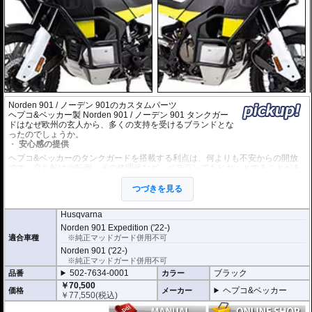
Norden 901 / ノーデン 901のカスタムパーツ
ヘプコ&ベッカー製 Norden 901 / ノーデン 901 タンクガー
ドはなぜ欧州の玄人から、多くの支持を受けるブランドとな
ったのでしょうか。
安心感の提供
ヘプコ&ベッカーのタンクガードを搭載する利点は、何よりも不安からの開放
です。立ち転けや転倒、その修理代など、ベテランでもヒヤッとすることがあ
ります。
ヘプコ&ベッカーではツーリングを心から楽しむことを目指し、製品を開発、
つづきを見る
お届けしています。
Husqvarna
高い安全性
Norden 901 Expedition ('22-)
万が一の有事から車体を守ります。直接のダメージを防ぐだけでなく、衝撃を
適合車種
※純正マッドガード併用不可
多点に分散し、全体的にダメージを少なくする効果が期待できます。
地面と車体の間への足の挟み込みなども防ぐことも大事な機能です。
Norden 901 ('22-)
※純正マッドガード併用不可
品質の差別化
502-7634-0001
ブラック
品番
カラー
ヘプコ&ベッカーのタンクガードにはパイプ内部に性質の異なる特殊強化パイ
￥70,500
ヘプコ&ベッカー
価格
メーカー
プをさらに1本追加させた2重構造を採用。
￥
77,550
(税込)
肉厚スチールの加工が施されている車両接合ポイントはトライ&エラーより導