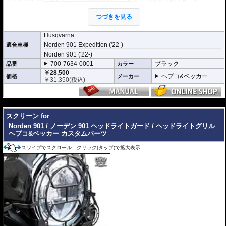
グリルの隙間に入り込んでしまう細かな飛び石などもシャットアウトすること
ができ、より堅牢な保護が可能となります。
つづきを見る
Husqvarna
Norden 901 Expedition ('22-)
適合車種
Norden 901 ('22-)
700-7634-0001
ブラック
品番
カラー
￥28,500
ヘプコ&ベッカー
価格
メーカー
￥
31,350
(税込)
---
スクリーン for
Norden 901 / ノーデン 901 ヘッドライトガード / ヘッドライトグリル
ヘプコ&ベッカー カスタムパーツ
スワイプでスクロール、クリック(タップ)で拡大表示