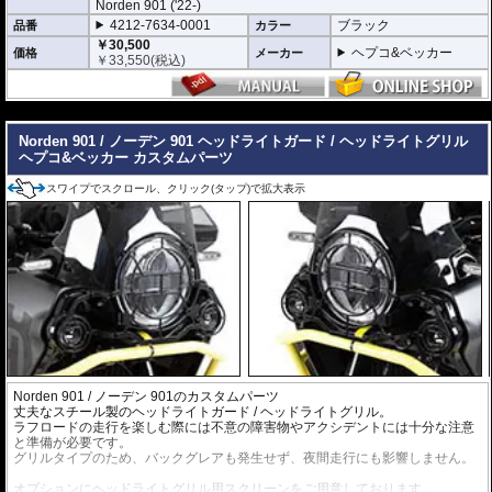
Norden 901 ('22-)
4212-7634-0001
ブラック
品番
カラー
￥30,500
ヘプコ&ベッカー
価格
メーカー
￥
33,550
(税込)
---
Norden 901 / ノーデン 901 ヘッドライトガード / ヘッドライトグリル
ヘプコ&ベッカー カスタムパーツ
スワイプでスクロール、クリック(タップ)で拡大表示
Norden 901 / ノーデン 901のカスタムパーツ
丈夫なスチール製のヘッドライトガード / ヘッドライトグリル。
ラフロードの走行を楽しむ際には不意の障害物やアクシデントには十分な注意
と準備が必要です。
グリルタイプのため、バックグレアも発生せず、夜間走行にも影響しません。
オプションに
ヘッドライトグリル用スクリーン
をご用意しております。