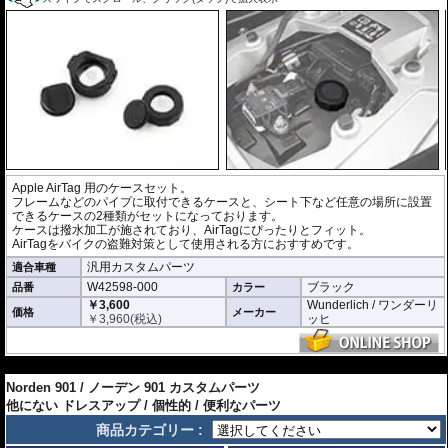
Apple AirTag 用のケースセット。
フレームなどのパイプに取付できるケースと、シート下など任意の場所に設置
できるケースの2種類がセットになっております。
ケースは撥水加工が施されており、AirTagにぴったりとフィット。
AirTagをバイクの盗難対策として使用される方におすすめです。
汎用カスタムパーツ
適合車種
W42598-000
ブラック
品番
カラー
￥3,600
Wunderlich / ワンダーリ
価格
メーカー
￥
3,960
(税込)
ッヒ
---
Norden 901 / ノーデン 901 カスタムパーツ
他にない ドレスアップ / 個性的 / 便利なパーツ
商品カテゴリー :