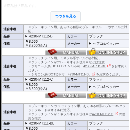
※商品は汎用品です。
※1個単位での販売となります。
※安全に深く関わるパーツですので、プロショップでの交換を強くおすすめし
つづきを見る
ます。
※ワイヤー仕様車には使用できません。
※ブレーキライン用。あらゆる種類のブレーキフルードやオイルに対
適合車種
応。
4230-MT112-B
ブラック
品番
カラー
￥8,000
ヘプコ&ベッカー
価格
メーカー
￥
8,800
(税込)
※クラッチライン用。ミネラル系オイルのみ対応。
※クラッチラインがブレーキオイル併用車などは注意
適合車種
・グリコール系(DOT4,DOT5.1)不可
4230-MT111-BL
をお求めく
ださい
・シリコン系(DOT5)不可
4230-MT111-BL
をお求めください
4230-MT112-C
ブラック
品番
カラー
￥8,000
ヘプコ&ベッカー
価格
メーカー
￥
8,800
(税込)
※ブレーキライン/クラッチライン用。あらゆる種類のブレーキ/クラ
ッチフルードやオイルに対応。
適合車種
※クラッチラインがミネラルオイル仕様車は
4230-MT112-C
の使
用を推奨
4230-MT111-BL
ブラック
品番
カラー
￥8,000