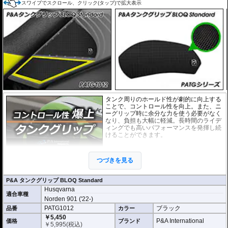
スワイプでスクロール、クリック(タップ)で拡大表示
タンク周りのホールド性が劇的に向上する
ことで、コントロール性を向上。また、ニ
ーグリップ時に余分な力を使う必要がなく
なり、負担も大幅に軽減。長時間のライデ
ィングでも高いパフォーマンスを発揮し続
けることができます。
このニーグリップパッドは各車両のタンク
の3D形状に合わせて開発。マシンに最適な
つづきを見る
形状・ポジションを実現しています。さら
に機能性を徹底的に追求した結果、このパ
ッドために専用に開発された特別な素材を使用しています。
P&A タンクグリップ BLOQ Standard
Husqvarna
「P&A タンクグリップ BLOQ Standard」 :
パッドの厚みわずか0.9mm。ニー
適合車種
グリップの際にタンクサイズに違和感がなく、高い一体感を生み出していま
Norden 901 ('22-)
す。パッド表面には適度な摩擦抵抗があり、十分なグリップ性能と保護性能を
PATG1012
ブラック
品番
カラー
発揮します。
￥5,450
P&A International
価格
ブランド
￥
5,995
(税込)
※取付キット付属 : 取り付けに便利なクリーニングクロス、脱脂用アルコール