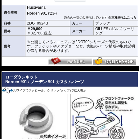
Husqvarna
適合車種
Norden 901 ('23-)
適合の一部のみ表示しています
全車種表示はこちら
2DGT0924B
ブラック
品番
カラー
￥29,800
GILLES / ギルズ ツーリ
価格
メーカー
￥
32,780
(税込)
ング
※公開しているマニュアルは2DGT09シリーズの代表のもので
す。ブラケットやアダプターなど、実際のパーツ構成や取付説明
備考
が異なる場合があります。
---
ローダウンキット
Norden 901 / ノーデン 901 カスタムパーツ
スワイプでスクロール、クリック(タップ)で拡大表示