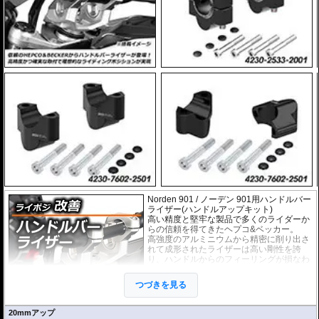
Norden 901 / ノーデン 901用ハンドルバー
ライザー(ハンドルアップキット)
高い精度と堅牢な製品で多くのライダーか
らの信頼を得てきたヘプコ&ベッカー。
高強度のアルミニウムから精密に削り出さ
れて成形されたライザーは高い剛性を誇
り、ハンドルからのフィーリングが損なわ
れることもありません。
EUの工業製品安全規格「TÜV」を取得
つづきを見る
し、他のヘプコの商品と同様に高い安全
性、信頼性の商品となっております。
20mmアップ