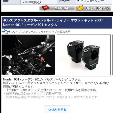
ヘプコ&ベッカー
価格
メーカー
￥
8,800
(税込)
---
ギルズ アジャスタブルハンドルバーライザー マウントキット 2DGT
Norden 901 / ノーデン 901 カスタム
スワイプでスクロール、クリック(タップ)で拡大表示
Norden 901 / ノーデン 901の
ギルズツーリング
カスタム
純正ハンドルバー用アジャスタブルハンドルバーライザー。かつてない自由な
調整が可能となります。
・上方向に 12mmステップ(付属のスペーサー使用)で高さ調整が可能。
・前後方向に3.6mmステップで調整が可能。
※調整可能高/幅は取付箇所の状況により制限される可能性があります。
アルミビレットからの削り出しにアルマイト処理を施した、見た目もにも美し
い仕上がりの逸品。
つづきを見る