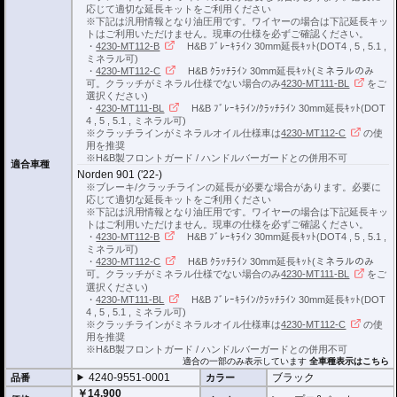
ブレーキ/クラッチラインの延長にはヘプコ&ベッカーの延長キットがおすすめ
応じて適切な延長キットをご利用ください
です。
※下記は汎用情報となり油圧用です。ワイヤーの場合は下記延長キッ
詳細は
こちら
をご確認ください。
トはご利用いただけません。現車の仕様を必ずご確認ください。
・
4230-MT112-B
H&B ﾌﾞﾚｰｷﾗｲﾝ 30mm延長ｷｯﾄ(DOT4 , 5 , 5.1 ,
ミネラル可)
・
4230-MT112-C
H&B ｸﾗｯﾁﾗｲﾝ 30mm延長ｷｯﾄ(ミネラルのみ
可。クラッチがミネラル仕様でない場合のみ
4230-MT111-BL
をご
選択ください)
・
4230-MT111-BL
H&B ﾌﾞﾚｰｷﾗｲﾝ/ｸﾗｯﾁﾗｲﾝ 30mm延長ｷｯﾄ(DOT
4 , 5 , 5.1 , ミネラル可)
※クラッチラインがミネラルオイル仕様車は
4230-MT112-C
の使
用を推奨
※H&B製フロントガード / ハンドルバーガードとの併用不可
適合車種
Norden 901 ('22-)
※ブレーキ/クラッチラインの延長が必要な場合があります。必要に
応じて適切な延長キットをご利用ください
※下記は汎用情報となり油圧用です。ワイヤーの場合は下記延長キッ
トはご利用いただけません。現車の仕様を必ずご確認ください。
・
4230-MT112-B
H&B ﾌﾞﾚｰｷﾗｲﾝ 30mm延長ｷｯﾄ(DOT4 , 5 , 5.1 ,
ミネラル可)
・
4230-MT112-C
H&B ｸﾗｯﾁﾗｲﾝ 30mm延長ｷｯﾄ(ミネラルのみ
可。クラッチがミネラル仕様でない場合のみ
4230-MT111-BL
をご
選択ください)
・
4230-MT111-BL
H&B ﾌﾞﾚｰｷﾗｲﾝ/ｸﾗｯﾁﾗｲﾝ 30mm延長ｷｯﾄ(DOT
4 , 5 , 5.1 , ミネラル可)
※クラッチラインがミネラルオイル仕様車は
4230-MT112-C
の使
用を推奨
※H&B製フロントガード / ハンドルバーガードとの併用不可
適合の一部のみ表示しています
全車種表示はこちら
4240-9551-0001
ブラック
品番
カラー
￥14,900