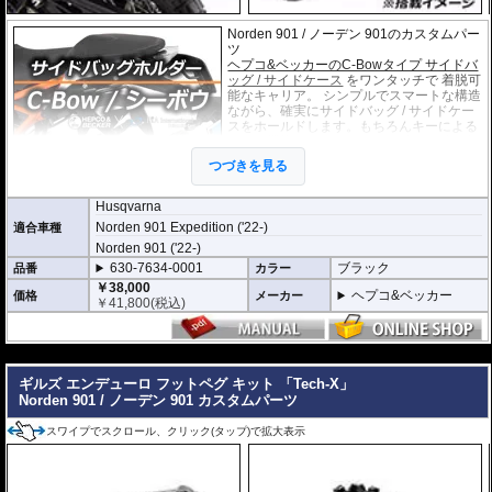
Norden 901 / ノーデン 901のカスタムパー
ツ
ヘプコ&ベッカーのC-Bowタイプ サイドバ
ッグ / サイドケース
をワンタッチで 着脱可
能なキャリア。 シンプルでスマートな構造
ながら、確実にサイドバッグ / サイドケー
スをホールドします。もちろんキーによる
ロック機構も備えています。 車種別専用設
計品。高耐久パウダー塗装仕上げ。
つづきを見る
※耐加重 : 片側 5kg (ケース、バッグの自重を除く)
Husqvarna
※サイドケースは別売です。こちらからお求め下さい。
Norden 901 Expedition ('22-)
適合車種
※バッグの搭載位置を 50mm 前方または後方、30mm 上方または下方に移設す
Norden 901 ('22-)
る移設キット(オプション)もあります。
630-7634-0001
ブラック
品番
カラー
￥38,000
ヘプコ&ベッカー
価格
メーカー
￥
41,800
(税込)
---
ギルズ エンデューロ フットペグ キット 「Tech-X」
Norden 901 / ノーデン 901 カスタムパーツ
スワイプでスクロール、クリック(タップ)で拡大表示