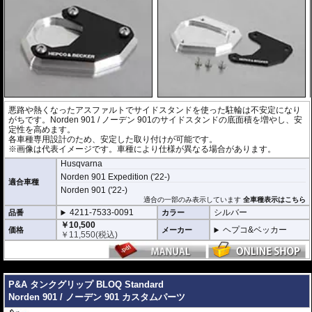
悪路や熱くなったアスファルトでサイドスタンドを使った駐輪は不安定になり
がちです。Norden 901 / ノーデン 901のサイドスタンドの底面積を増やし、安
定性を高めます。
各車種専用設計のため、安定した取り付けが可能です。
※画像は代表イメージです。車種により仕様が異なる場合があります。
Husqvarna
Norden 901 Expedition ('22-)
適合車種
Norden 901 ('22-)
適合の一部のみ表示しています
全車種表示はこちら
4211-7533-0091
シルバー
品番
カラー
￥10,500
ヘプコ&ベッカー
価格
メーカー
￥
11,550
(税込)
---
P&A タンクグリップ BLOQ Standard
Norden 901 / ノーデン 901 カスタムパーツ