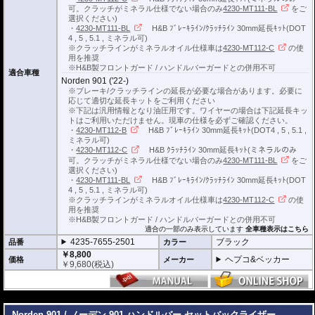
可。クラッチがミネラル仕様でない場合のみ
4230-MT111-BL
をご
選択ください)
・
4230-MT111-BL
H&B ﾌﾞﾚｰｷﾗｲﾝ/ｸﾗｯﾁﾗｲﾝ 30mm延長ｷｯﾄ(DOT
4 , 5 , 5.1 , ミネラル可)
※クラッチラインがミネラルオイル仕様車は
4230-MT112-C
の使
用を推奨
※H&B製フロントガード / ハンドルバーガードとの併用不可
適合車種
Norden 901 ('22-)
※ブレーキ/クラッチラインの延長が必要な場合があります。必要に
応じて適切な延長キットをご利用ください
※下記は汎用情報となり油圧用です。ワイヤーの場合は下記延長キッ
トはご利用いただけません。現車の仕様を必ずご確認ください。
・
4230-MT112-B
H&B ﾌﾞﾚｰｷﾗｲﾝ 30mm延長ｷｯﾄ(DOT4 , 5 , 5.1 ,
ミネラル可)
・
4230-MT112-C
H&B ｸﾗｯﾁﾗｲﾝ 30mm延長ｷｯﾄ(ミネラルのみ
可。クラッチがミネラル仕様でない場合のみ
4230-MT111-BL
をご
選択ください)
・
4230-MT111-BL
H&B ﾌﾞﾚｰｷﾗｲﾝ/ｸﾗｯﾁﾗｲﾝ 30mm延長ｷｯﾄ(DOT
4 , 5 , 5.1 , ミネラル可)
※クラッチラインがミネラルオイル仕様車は
4230-MT112-C
の使
用を推奨
※H&B製フロントガード / ハンドルバーガードとの併用不可
適合の一部のみ表示しています
全車種表示はこちら
4235-7655-2501
ブラック
品番
カラー
￥8,800
ヘプコ&ベッカー
価格
メーカー
￥
9,680
(税込)
---
Norden 901 / ノーデン 901 ハンドルバー セットバックライザー