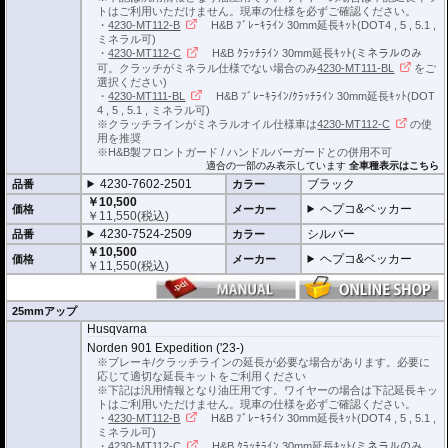
トはご利用いただけません。現車の仕様を必ずご確認ください。
・
4230-MT112-B
H&B ﾌﾞﾚｰｷﾗｲﾝ 30mm延長ｷｯﾄ(DOT4 , 5 , 5.1 ,
ミネラル可)
・
4230-MT112-C
H&B ｸﾗｯﾁﾗｲﾝ 30mm延長ｷｯﾄ(ミネラルのみ
可。クラッチがミネラル仕様でない場合のみ
4230-MT111-BL
をご
選択ください)
・
4230-MT111-BL
H&B ﾌﾞﾚｰｷﾗｲﾝ/ｸﾗｯﾁﾗｲﾝ 30mm延長ｷｯﾄ(DOT
4 , 5 , 5.1 , ミネラル可)
※クラッチラインがミネラルオイル仕様車は
4230-MT112-C
の使
用を推奨
※H&B製フロントガード / ハンドルバーガードとの併用不可
適合の一部のみ表示しています
全車種表示はこちら
4230-7602-2501
ブラック
品番
カラー
￥10,500
ヘプコ&ベッカー
価格
メーカー
￥
11,550
(税込)
4230-7524-2509
シルバー
品番
カラー
￥10,500
ヘプコ&ベッカー
価格
メーカー
￥
11,550
(税込)
25mmアップ
Husqvarna
Norden 901 Expedition ('23-)
※ブレーキ/クラッチラインの延長が必要な場合があります。必要に
応じて適切な延長キットをご利用ください
※下記は汎用情報となり油圧用です。ワイヤーの場合は下記延長キッ
トはご利用いただけません。現車の仕様を必ずご確認ください。
・
4230-MT112-B
H&B ﾌﾞﾚｰｷﾗｲﾝ 30mm延長ｷｯﾄ(DOT4 , 5 , 5.1 ,
ミネラル可)
・
4230-MT112-C
H&B ｸﾗｯﾁﾗｲﾝ 30mm延長ｷｯﾄ(ミネラルのみ