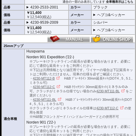
適合の一部のみ表示しています
全車種表示はこちら
4230-2533-2001
ブラック
品番
カラー
￥11,400
ヘプコ&ベッカー
価格
メーカー
￥
12,540
(税込)
4230-9539-2009
シルバー
品番
カラー
￥11,400
ヘプコ&ベッカー
価格
メーカー
￥
12,540
(税込)
25mmアップ
Husqvarna
Norden 901 Expedition ('22-)
※ブレーキ/クラッチラインの延長が必要な場合があります。必要に
応じて適切な延長キットをご利用ください
※下記は汎用情報となり油圧用です。ワイヤーの場合は下記延長キッ
トはご利用いただけません。現車の仕様を必ずご確認ください。
・
4230-MT112-B
H&B ﾌﾞﾚｰｷﾗｲﾝ 30mm延長ｷｯﾄ(DOT4 , 5 , 5.1 ,
ミネラル可)
・
4230-MT112-C
H&B ｸﾗｯﾁﾗｲﾝ 30mm延長ｷｯﾄ(ミネラルのみ
可。クラッチがミネラル仕様でない場合のみ
4230-MT111-BL
をご
選択ください)
・
4230-MT111-BL
H&B ﾌﾞﾚｰｷﾗｲﾝ/ｸﾗｯﾁﾗｲﾝ 30mm延長ｷｯﾄ(DOT
4 , 5 , 5.1 , ミネラル可)
※クラッチラインがミネラルオイル仕様車は
4230-MT112-C
の使
用を推奨
※H&B製フロントガード / ハンドルバーガードとの併用不可
適合車種
Norden 901 ('22-)
※ブレーキ/クラッチラインの延長が必要な場合があります。必要に
応じて適切な延長キットをご利用ください
※下記は汎用情報となり油圧用です。ワイヤーの場合は下記延長キッ