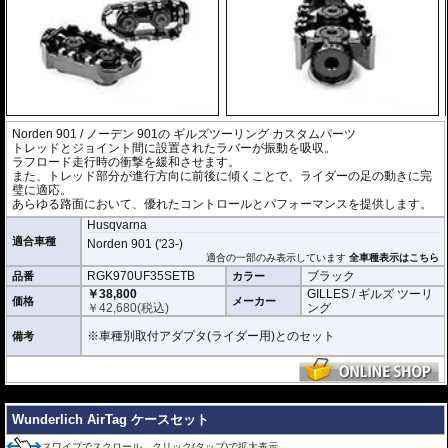
Norden 901 / ノーデン 901の
ギルズツーリング カスタムパーツ
トレッドとジョイント間に設置されたラバーが振動を吸収。
ラフロード走行時の衝撃を緩和させます。
また、トレッド部分が進行方向に前後に傾くことで、ライダーの足の動きに完
璧に適応。
あらゆる路面において、優れたコントロールとパフォーマンスを提供します。
Husqvarna
適合車種
Norden 901 ('23-)
適合の一部のみ表示しています
全車種表示はこちら
RGK970UF35SETB
ブラック
品番
カラー
￥38,800
GILLES / ギルズ ツーリ
価格
メーカー
￥
42,680
(税込)
ング
※車種別取付アダプタ(ライダー用)とのセット
備考
---
Wunderlich AirTag ケースセット
スワイプでスクロール、クリック(タップ)で拡大表示