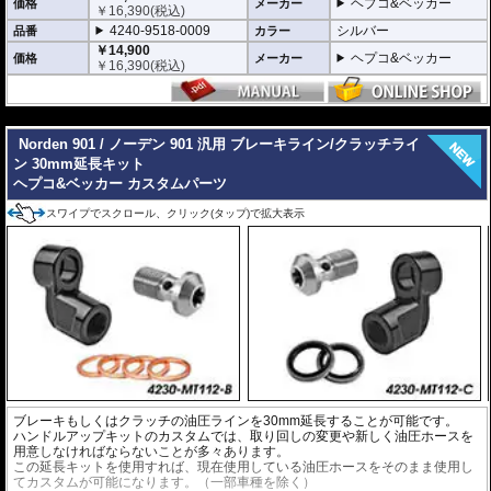
ヘプコ&ベッカー
価格
メーカー
￥
16,390
(税込)
4240-9518-0009
シルバー
品番
カラー
￥14,900
ヘプコ&ベッカー
価格
メーカー
￥
16,390
(税込)
---
Norden 901 / ノーデン 901 汎用 ブレーキライン/クラッチライ
ン 30mm延長キット
ヘプコ&ベッカー カスタムパーツ
スワイプでスクロール、クリック(タップ)で拡大表示
ブレーキもしくはクラッチの油圧ラインを30mm延長することが可能です。
ハンドルアップキットのカスタムでは、取り回しの変更や新しく油圧ホースを
用意しなければならないことが多々あります。
この延長キットを使用すれば、現在使用している油圧ホースをそのまま使用し
てカスタムが可能になります。（一部車種を除く）