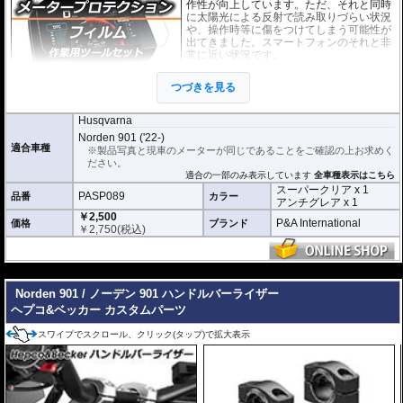
作性が向上しています。ただ、それと同時
に太陽光による反射で読み取りづらい状況
や、操作時等に傷をつけてしまう可能性が
出てきました。スマートフォンのそれと非
常に近い状況です。
このメーターパネルプロテクションフィル
つづきを見る
ムは不要な傷や汚れからメーターパネルを
保護します。
セットには２枚のフィルム(ス
ーパークリアとアンチグレア)が入っており
、それぞれ目的に合わせたものをご
Husqvarna
利用いただけます。
Norden 901 ('22-)
適合車種
※製品写真と現車のメーターが同じであることをご確認の上お求めく
スーパークリア :
耐摩耗性が非常に高く、
ださい。
透明性の高いフィルム。貼り付けてしまう
適合の一部のみ表示しています
全車種表示はこちら
とメーターになじみ、フィルムの存在がほ
スーパークリア x 1
とんどわからなくなります。
PASP089
品番
カラー
アンチグレア x 1
￥2,500
アンチグレア :
マット仕上げが施され、太
P&A International
価格
ブランド
￥
2,750
(税込)
陽光などによる反射を軽減。視認性の低下
を防ぎ、メーターを読み取りやすくしま
す。もちろん傷に対しても有効です。
---
取付キット付属 :
取り付けに便利なクリー
Norden 901 / ノーデン 901 ハンドルバーライザー
ニングクロス、細かい埃も除去する粘着シート、気泡の混入を防ぎ、きれいに
仕上げるスキージがセットになっています。
ヘプコ&ベッカー カスタムパーツ
またこのフィルムは
多少の気泡なら数時間から２日ほどで自然に気泡が消える
スワイプでスクロール、クリック(タップ)で拡大表示
優れもの。満足のいく取付が容易になりました。
シリコーン系粘着材を採用し、メーターを痛めることがありません。フィルム
を剥がせば、元通りの状態になります。