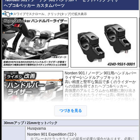
ヘプコ&ベッカー カスタムパーツ
スワイプでスクロール、クリック(タップ)で拡大表示
Norden 901 / ノーデン 901用ハンドルバー
ライザー(ハンドルアップキット)
高い精度と堅牢な製品で多くのライダーか
らの信頼を得てきたヘプコ&ベッカー。
高強度のアルミニウムから精密に削り出さ
れて成形されたライザーは高い剛性を誇
り、ハンドルからのフィーリングが損なわ
れることもありません。
EUの工業製品安全規格「TÜV」を取得
つづきを見る
し、他のヘプコの商品と同様に高い安全
性、信頼性の商品となっております。
30mmアップ / 21mmセットバック
Husqvarna
※車体の個体差によりブレーキ/クラッチラインの延長が必要な場合がありま
す。
Norden 901 Expedition ('22-)
※ブレーキ/クラッチラインの延長が必要な場合があります。必要に