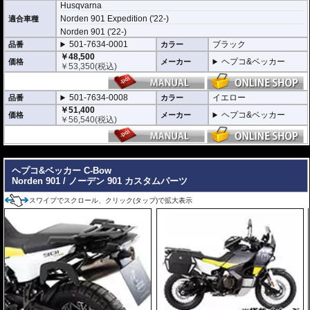
Husqvarna
高い安全性
Norden 901 Expedition ('22-)
適合車種
万が一の有事から車体を守ります。直接のダメージを防ぐだけでなく、衝撃を
多点に分散し、全体的にダメージを少なくする効果が期待できます。
Norden 901 ('22-)
地面と車体の間への足の挟み込みなども防ぐことも大事な機能です。
501-7634-0001
ブラック
品番
カラー
￥48,500
品質の差別化
ヘプコ&ベッカー
価格
メーカー
￥
53,350
(税込)
ヘプコ&ベッカーのエンジンガードにはパイプ内部に性質の異なる特殊強化パ
イプをさらに1本追加させた2重構造を採用。
肉厚スチールの加工が施されている車両接合ポイントはトライ&エラーより導
501-7634-0008
イエロー
品番
カラー
きだされた耐衝撃性に優れた構造です。
￥51,400
また多点支持や、パイプのつなぎ方も差し込みタイプとすることで、充分な強
ヘプコ&ベッカー
価格
メーカー
￥
56,540
(税込)
度を確保。
これらのこだわりを元に、各所にツーリングライフの向上に貢献できるよう工
夫が施されています。
---
※オプションに
エンジンガード/タンクガード バッグ
があります。
ヘプコ&ベッカー C-Bow
Norden 901 / ノーデン 901 カスタムパーツ
スワイプでスクロール、クリック(タップ)で拡大表示