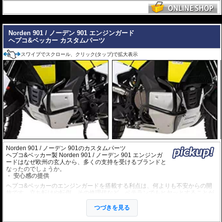
シート、気泡の混入を防ぎ、きれいに仕上げるスキージがセットになっていま
す。
---
Norden 901 / ノーデン 901 エンジンガード
ヘプコ&ベッカー カスタムパーツ
スワイプでスクロール、クリック(タップ)で拡大表示
Norden 901 / ノーデン 901のカスタムパーツ
ヘプコ&ベッカー製 Norden 901 / ノーデン 901 エンジンガ
ードはなぜ欧州の玄人から、多くの支持を受けるブランドと
なったのでしょうか。
安心感の提供
ヘプコ&ベッカーのエンジンガードを搭載する利点は、何よりも不安からの開
放です。立ち転けや転倒、その修理代など、ベテランでもヒヤッとすることが
あります。
ヘプコ&ベッカーではツーリングを心から楽しむことを目指し、製品を開発、
つづきを見る
お届けしています。