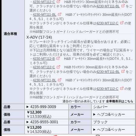
・
4230-MT112-C
H&B ｸﾗｯﾁﾗｲﾝ 30mm延長ｷｯﾄ(ミネラルのみ
可。クラッチがミネラル仕様でない場合のみ
4230-MT111-BL
をご
選択ください)
・
4230-MT111-BL
H&B ﾌﾞﾚｰｷﾗｲﾝ/ｸﾗｯﾁﾗｲﾝ 30mm延長ｷｯﾄ(DOT
4 , 5 , 5.1 , ミネラル可)
※クラッチラインがミネラルオイル仕様車は
4230-MT112-C
の使
用を推奨
※H&B製フロントガード / ハンドルバーガードとの併用不可
適合車種
X-ADV ('17-'24)
※ブレーキ/クラッチラインの延長が必要な場合があります。必要に
応じて適切な延長キットをご利用ください
※下記は汎用情報となり油圧用です。ワイヤーの場合は下記延長キッ
トはご利用いただけません。現車の仕様を必ずご確認ください。
・
4230-MT112-B
H&B ﾌﾞﾚｰｷﾗｲﾝ 30mm延長ｷｯﾄ(DOT4 , 5 , 5.1 ,
ミネラル可)
・
4230-MT112-C
H&B ｸﾗｯﾁﾗｲﾝ 30mm延長ｷｯﾄ(ミネラルのみ
可。クラッチがミネラル仕様でない場合のみ
4230-MT111-BL
をご
選択ください)
・
4230-MT111-BL
H&B ﾌﾞﾚｰｷﾗｲﾝ/ｸﾗｯﾁﾗｲﾝ 30mm延長ｷｯﾄ(DOT
4 , 5 , 5.1 , ミネラル可)
※クラッチラインがミネラルオイル仕様車は
4230-MT112-C
の使
用を推奨
※H&B製フロントガード / ハンドルバーガードとの併用不可
適合の一部のみ表示しています
全車種表示はこちら
4235-999-3009
シルバー
品番
カラー
￥12,300
ヘプコ&ベッカー
価格
メーカー
￥
13,530
(税込)
4235-9555-3001
ブラック
品番
カラー
￥13,200
ヘプコ&ベッカー
価格
メーカー
￥
14,520
(税込)