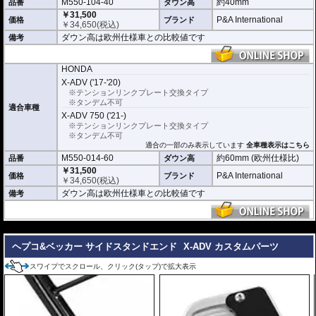
M550-104-40
約40mm
品番
ダウン高
￥31,500
P&A International
価格
ブランド
￥
34,650
(税込)
ダウン高は欧州仕様車との比較値です
備考
HONDA
X-ADV ('17-'20)
※テンションリンクプレート交換タイプ
※タンデム不可
適合車種
X-ADV 750 ('21-)
※テンションリンクプレート交換タイプ
※タンデム不可
適合の一部のみ表示しています
全車種表示はこちら
M550-014-60
約60mm (欧州仕様比)
品番
ダウン高
￥31,500
P&A International
価格
ブランド
￥
34,650
(税込)
ダウン高は欧州仕様車との比較値です
備考
---
ヘプコ&ベッカー サイドスタンドエンド
X-ADV カスタムパーツ
スワイプでスクロール、クリック(タップ)で拡大表示