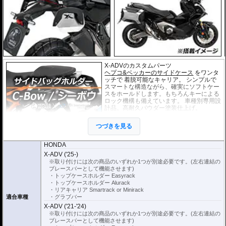
X-ADVのカスタムパーツ
ヘプコ&ベッカーのサイドケース
をワンタ
ッチで 着脱可能なキャリア。 シンプルで
スマートな構造ながら、確実にソフトケー
スをホールドします。もちろんキーによる
ロック機構も備えています。 車種別専用設
計品。高耐久パウダー塗装仕上げ。
※耐加重 : 片側 5kg (ケース、バッグの自重
つづきを見る
を除く)
※サイドケースは別売です。こちらからお
求め下さい。
HONDA
※バッグの搭載位置を 50mm 前方または後方、30mm 上方または下方に移設す
X-ADV ('25-)
る移設キット(オプション)もあります。
※取り付けには次の商品のいずれか1つが別途必要です。(左右連結の
ブレースバーとして機能させます)
・トップケースホルダー Easyrack
・トップケースホルダー Alurack
・リアキャリア Smartrack or Minirack
適合車種
・グラブバー
X-ADV ('21-'24)
※取り付けには次の商品のいずれか1つが別途必要です。(左右連結の
ブレースバーとして機能させます)