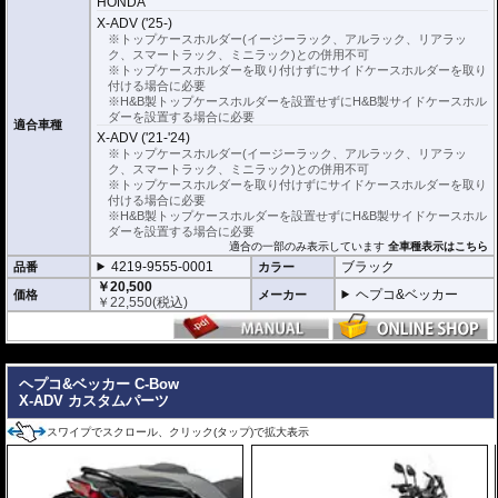
HONDA
X-ADV ('25-)
※トップケースホルダー(イージーラック、アルラック、リアラッ
ク、スマートラック、ミニラック)との併用不可
※トップケースホルダーを取り付けずにサイドケースホルダーを取り
付ける場合に必要
※H&B製トップケースホルダーを設置せずにH&B製サイドケースホル
ダーを設置する場合に必要
適合車種
X-ADV ('21-'24)
※トップケースホルダー(イージーラック、アルラック、リアラッ
ク、スマートラック、ミニラック)との併用不可
※トップケースホルダーを取り付けずにサイドケースホルダーを取り
付ける場合に必要
※H&B製トップケースホルダーを設置せずにH&B製サイドケースホル
ダーを設置する場合に必要
適合の一部のみ表示しています
全車種表示はこちら
4219-9555-0001
ブラック
品番
カラー
￥20,500
ヘプコ&ベッカー
価格
メーカー
￥
22,550
(税込)
---
ヘプコ&ベッカー C-Bow
X-ADV カスタムパーツ
スワイプでスクロール、クリック(タップ)で拡大表示