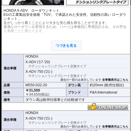
HONDA X-ADV ローダウンキット
EUの工業製品安全規格「TÜV」 で承認された安全性、信頼性の高い
ローダウ
ンキット
。
足がしっかり着くことにより大きな安心感を得ることができます。
最適なローダウンを実現するため、パーツは車種別に専用設計され、その手法
も車種ごとに異なります。
※ローダウンすることにより、サイドスタンドを必要に応じて短くすることを
お勧めいたします。(ショートサイドスタンドはお客様にてご用意ください。)
つづきを見る
※ダウンする高さによっては、センタースタンドが使用できない、または、取
り外さなくてはいけない場合があります。
※写真は同系ローダウンパーツの代表写真です。実際の商品とは異なる場合が
HONDA
あります。
X-ADV ('17-'20)
※フロントフォークの突き出し量を合わせて調整することをお勧めします。(調
※テンションリンクプレート交換タイプ
整可能な車種の場合。推奨調整値はマニュアルに記載)
適合車種
X-ADV 750 ('21-)
※安全に関する重要なパーツの為、プロショップによる取付を行ってくださ
い。個人でお取付の場合、弊社ではいかなる事象においてその責を負うことが
※テンションリンクプレート交換タイプ
できません。
適合の一部のみ表示しています
全車種表示はこちら
M550-032-20
約20mm (欧州仕様比)
品番
ダウン高
￥31,500
P&A International
価格
ブランド
￥
34,650
(税込)
ダウン高は欧州仕様車との比較値です
備考
HONDA
X-ADV 750 ('21-)
適合車種
※テンションリンクプレート交換タイプ
適合の一部のみ表示しています
全車種表示はこちら