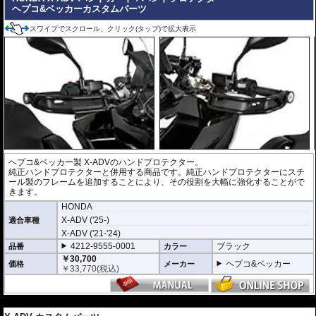
ヘプコ&ベッカーカスタムパーツ
スワイプでスクロール、クリック(タップ)で拡大表示
ヘプコ&ベッカー製 X-ADVのハンドプロテクター。
純正ハンドプロテクターと併用する商品です。純正ハンドプロテクターにスチ
ール製のフレームを追加することにより、その役割を大幅に強化することがで
きます。
HONDA
X-ADV ('25-)
適合車種
X-ADV ('21-'24)
4212-9555-0001
ブラック
品番
カラー
￥30,700
ヘプコ&ベッカー
価格
メーカー
￥
33,770
(税込)
---