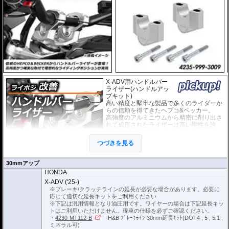
X-ADV用ハンドルバー
ライザー(ハンドルアッ
プキット)
高い精度と堅牢な製品で多くのライダーか
らの信頼を得てきたヘプコ&ベッカー。
高強度のアルミニウムから精密に削り出さ
れて成形されたライザーは高い剛性を誇
り、ハンドルからのフィーリングが損なわ
れることもありません。
つづきを見る
EUの工業製品安全規格「TÜV」を取得
し、他のヘプコの商品と同様に高い安全
性、信頼性の商品となっております。
30mmアップ
HONDA
※車体の個体差によりブレーキ/クラッチラインの延長が必要な場合がありま
X-ADV ('25-)
す。
※ブレーキ/クラッチラインの延長が必要な場合があります。必要に
応じて適切な延長キットをご利用ください
ブレーキ/クラッチラインの延長にはヘプコ&ベッカーの延長キットがおすすめ
※下記は汎用情報となり油圧用です。ワイヤーの場合は下記延長キッ
です。
トはご利用いただけません。現車の仕様を必ずご確認ください。
詳細は
こちら
をご確認ください。
・
4230-MT112-B
H&B ﾌﾞﾚｰｷﾗｲﾝ 30mm延長ｷｯﾄ(DOT4 , 5 , 5.1 ,
ミネラル可)