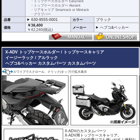
・トップケースホルダー Easyrack
・トップケースホルダー Alurack
・リアキャリア Smartrack or Minirack
・グラブバー
630-9555-0001
ブラック
品番
カラー
￥38,400
ヘプコ&ベッカー
価格
メーカー
￥
42,240
(税込)
---
X-ADV トップケースホルダー / トップケースキャリア
イージーラック / アルラック
ヘプコ&ベッカー カスタムパーツ
カスタムパーツ
スワイプでスクロール、クリック(タップ)で拡大表示
X-ADVのカスタムパーツ
X-ADV用トップケースキャリア。
ツーリングや街乗りでも使いやすく便利な