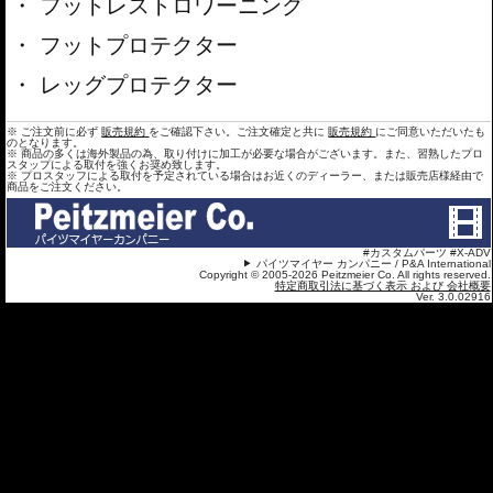
フットレストロワーニング
フットプロテクター
レッグプロテクター
※ ご注文前に必ず
販売規約
をご確認下さい。ご注文確定と共に
販売規約
にご同意いただいたも
のとなります。
※ 商品の多くは海外製品の為、取り付けに加工が必要な場合がございます。また、習熟したプロ
スタップによる取付を強くお奨め致します。
※ プロスタッフによる取付を予定されている場合はお近くのディーラー、または販売店様経由で
商品をご注文ください。
#カスタムパーツ #X-ADV
パイツマイヤー カンパニー / P&A International
Copyright © 2005-2026 Peitzmeier Co. All rights reserved.
特定商取引法に基づく表示 および 会社概要
Ver. 3.0.02916