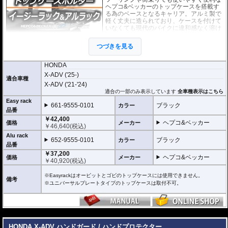
ヘプコ&ベッカーのトップケースを搭載す
る為のベースとなるキャリア。アルミ製で
軽く丈夫に造られており、ケースを付けて
いなくても現代のバイクに違和感なく溶け
込むデザインです。
つづきを見る
２種類のホルダーをラインナップ。
ヘプコ&ベッカー
の
トップケース
を安全に取り付けるための位置決めガイド
HONDA
(垂直に立っている部分)が、折りたたみタイプと固定タイプの2種類をラインナ
X-ADV ('25-)
ップ。お客様の使用スタイルによってお選びいただけます。
適合車種
X-ADV ('21-'24)
折りたたみタイプ Easy rack / イージーラック
適合の一部のみ表示しています
全車種表示はこちら
位置決めガイドが折りたたみ式のため、簡単にフラットな簡易キャリアとなり
Easy rack
661-9555-0101
ブラック
カラー
ます。
品番
トップケースを必要としないような、ちょっとした荷物を載せる場合に便利で
￥42,400
す。
ヘプコ&ベッカー
価格
メーカー
￥
46,640
(税込)
固定タイプ Alu rack / アルラック
Alu rack
652-9555-0101
ブラック
カラー
位置決めガイドがボルトで固定されたタイプ。取り外せばフラットな簡易キャ
品番
リアとなります。
￥37,200
ケースを取り付けたまま使用することが多い場合にお勧め。
ヘプコ&ベッカー
価格
メーカー
￥
40,920
(税込)
リーズナブルな価格も魅力。
※Easyrackはオービットとゴビのトップケースには使用できません。
その他、付属の取付用フレームなどは共通です。
備考
※ユニバーサルプレートタイプのトップケースは取付不可。
※写真のEasylackは位置決めガイドを折りたたんだ状態、Alurackは位置決めガ
イドを取り付けた状態です。
---
ヘプコ&ベッカーのトップケースはこちらからご確認下さい。
HONDA X-ADV ハンドガード / ハンドプロテクター