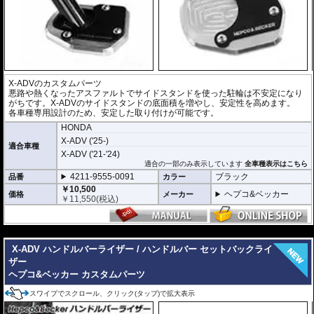
X-ADVのカスタムパーツ
悪路や熱くなったアスファルトでサイドスタンドを使った駐輪は不安定になり
がちです。X-ADVのサイドスタンドの底面積を増やし、安定性を高めます。
各車種専用設計のため、安定した取り付けが可能です。
HONDA
X-ADV ('25-)
適合車種
X-ADV ('21-'24)
適合の一部のみ表示しています
全車種表示はこちら
4211-9555-0091
ブラック
品番
カラー
￥10,500
ヘプコ&ベッカー
価格
メーカー
￥
11,550
(税込)
---
X-ADV ハンドルバーライザー / ハンドルバー セットバックライ
ザー
ヘプコ&ベッカー カスタムパーツ
スワイプでスクロール、クリック(タップ)で拡大表示