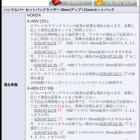
ハンドルバー セットバックライザー 30mmアップ / 21mmセットバック
HONDA
X-ADV ('25-)
※ブレーキ/クラッチラインの延長が必要な場合があります。必要に
応じて適切な延長キットをご利用ください
※下記は汎用情報となり油圧用です。ワイヤーの場合は下記延長キッ
トはご利用いただけません。現車の仕様を必ずご確認ください。
・
4230-MT112-B
H&B ﾌﾞﾚｰｷﾗｲﾝ 30mm延長ｷｯﾄ(DOT4 , 5 , 5.1 ,
ミネラル可)
・
4230-MT112-C
H&B ｸﾗｯﾁﾗｲﾝ 30mm延長ｷｯﾄ(ミネラルのみ
可。クラッチがミネラル仕様でない場合のみ
4230-MT111-BL
をご
選択ください)
・
4230-MT111-BL
H&B ﾌﾞﾚｰｷﾗｲﾝ/ｸﾗｯﾁﾗｲﾝ 30mm延長ｷｯﾄ(DOT
4 , 5 , 5.1 , ミネラル可)
※クラッチラインがミネラルオイル仕様車は
4230-MT112-C
の使
用を推奨
※H&B製フロントガード / ハンドルバーガードとの併用不可
適合車種
X-ADV ('17-'24)
※ブレーキ/クラッチラインの延長が必要な場合があります。必要に
応じて適切な延長キットをご利用ください
※下記は汎用情報となり油圧用です。ワイヤーの場合は下記延長キッ
トはご利用いただけません。現車の仕様を必ずご確認ください。
・
4230-MT112-B
H&B ﾌﾞﾚｰｷﾗｲﾝ 30mm延長ｷｯﾄ(DOT4 , 5 , 5.1 ,
ミネラル可)
・
4230-MT112-C
H&B ｸﾗｯﾁﾗｲﾝ 30mm延長ｷｯﾄ(ミネラルのみ
可。クラッチがミネラル仕様でない場合のみ
4230-MT111-BL
をご
選択ください)
・
4230-MT111-BL
H&B ﾌﾞﾚｰｷﾗｲﾝ/ｸﾗｯﾁﾗｲﾝ 30mm延長ｷｯﾄ(DOT
4 , 5 , 5.1 , ミネラル可)