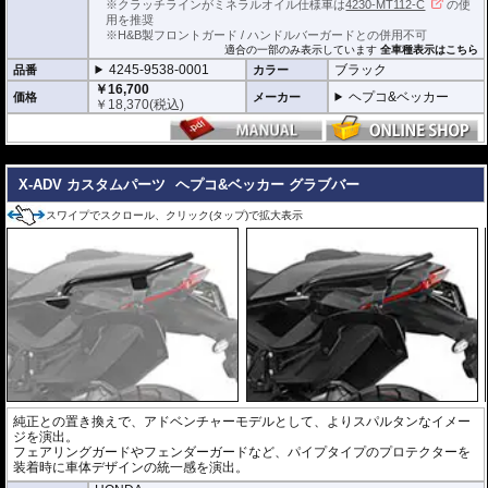
※クラッチラインがミネラルオイル仕様車は
4230-MT112-C
の使
用を推奨
※H&B製フロントガード / ハンドルバーガードとの併用不可
適合の一部のみ表示しています
全車種表示はこちら
4245-9538-0001
ブラック
品番
カラー
￥16,700
ヘプコ&ベッカー
価格
メーカー
￥
18,370
(税込)
---
X-ADV カスタムパーツ
ヘプコ&ベッカー グラブバー
スワイプでスクロール、クリック(タップ)で拡大表示
純正との置き換えで、アドベンチャーモデルとして、よりスパルタンなイメー
ジを演出。
フェアリングガードやフェンダーガードなど、パイプタイプのプロテクターを
装着時に車体デザインの統一感を演出。