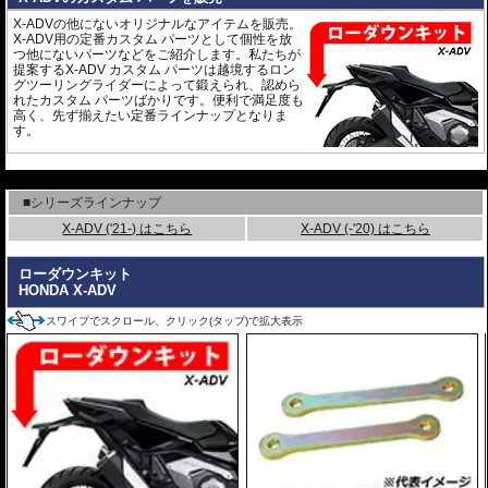
X-ADVの他にないオリジナルなアイテムを販売。
X-ADV用の定番カスタム パーツとして個性を放
つ他にないパーツなどをご紹介します。私たちが
提案するX-ADV カスタム パーツは越境するロン
グツーリングライダーによって鍛えられ、認めら
れたカスタム パーツばかりです。便利で満足度も
高く、先ず揃えたい定番ラインナップとなりま
す。
---
■シリーズラインナップ
X-ADV ('21-) はこちら
X-ADV (-'20) はこちら
ローダウンキット
HONDA X-ADV
スワイプでスクロール、クリック(タップ)で拡大表示