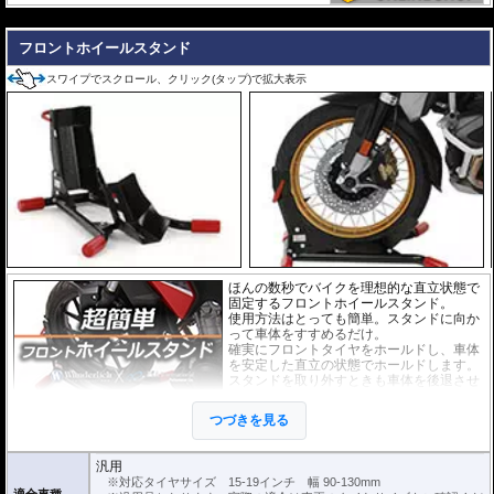
---
フロントホイールスタンド
スワイプでスクロール、クリック(タップ)で拡大表示
ほんの数秒でバイクを理想的な直立状態で
固定するフロントホイールスタンド。
使用方法はとっても簡単。スタンドに向か
って車体をすすめるだけ。
確実にフロントタイヤをホールドし、車体
を安定した直立の状態でホールドします。
スタンドを取り外すときも車体を後退させ
るだけです。
また、ベルト等でスタンドとホイールを留
つづきを見る
めればスタンドが外れることはありませ
ん。
ぜひ動画でその手軽さをご確認ください。
汎用
※対応タイヤサイズ 15-19インチ 幅 90-130mm
対応タイヤサイズ 15-19インチ 幅 90-130mm
適合車種