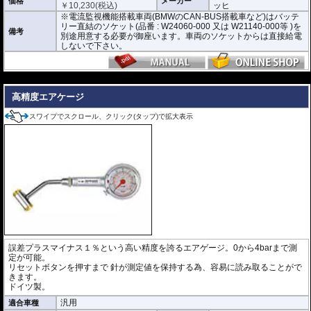
・自転車:約1分(4bar)
価格
メーカー
￥
10,230
(税込)
ッヒ
・2輪タイヤ 約4分(2.5bar)
※電流監視機能搭載車両(BMWのCAN-BUS搭載車など)はバッテ
・小型4輪タイヤ 約6.5分(2.5bar)
リー直結のソケット(品番 : W24060-000 又は W21140-000等 )を
・標準4輪タイヤ 約8.5分(2.5bar)
備考
別途用意する必要が御座います。車両のソケットからは直接給電
しないで下さい。
※電流監視機能搭載車両(BMWのCAN-BUS搭載車など)はバッテリー直結のソ
ケット(品番 : W24060-000 又は W21140-000等 )を別途用意する必要が御座い
ます。車両のソケットからは直接給電しないで下さい。
---
高精度エアケージ
スワイプでスクロール、クリック(タップ)で拡大表示
誤差プラスマイナス１％という高い精度を誇るエアゲージ。0から4barまで測
定が可能。
リセットボタンを押すまで 針が測定値を保持する為、容易に読み取ることがで
きます。
ドイツ製。
汎用
適合車種