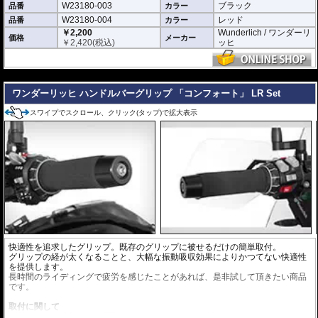
W23180-003
ブラック
品番
カラー
W23180-004
レッド
品番
カラー
￥2,200
Wunderlich / ワンダーリ
価格
メーカー
￥
2,420
(税込)
ッヒ
---
ワンダーリッヒ ハンドルバーグリップ 「コンフォート」 LR Set
スワイプでスクロール、クリック(タップ)で拡大表示
快適性を追求したグリップ。既存のグリップに被せるだけの簡単取付。
グリップの経が太くなることと、大幅な振動吸収効果によりかつてない快適性
を提供します。
長時間のライディングで疲労を感じたことがあれば、是非試して頂きたい商品
です。
取付に関して
取付時は中性洗剤を
5%以下に
薄めたものをグリップ内側にたっぷり塗り、装着