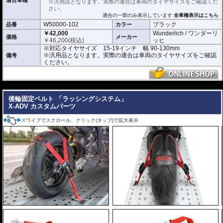
※汎用品となります。実際の適合は車両のタイヤサイズをご確認くだ
さい。
適合の一部のみ表示しています
全車種表示はこちら
W50000-102
ブラック
品番
カラー
￥42,000
Wunderlich / ワンダーリ
価格
メーカー
￥
46,200
(税込)
ッヒ
※対応タイヤサイズ 15-19インチ 幅 90-130mm
※汎用品となります。実際の適合は車両のタイヤサイズをご確認
備考
ください。
---
後輪固定ベルト 「ラッシングシステム」
X-ADV カスタムパーツ
スワイプでスクロール、クリック(タップ)で拡大表示