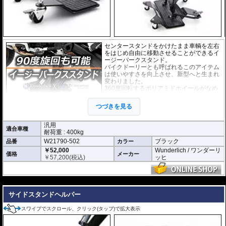
センタースタンドをかけたまま車輌を左右
をはじめ自由に移動させることができるイ
ージーパークスタンド。
バイクドーリーとも呼ばれるこのアイテム
は使いやすさを向上させ、新型へと生まれ
変わりました。
360度回転するポリアミドホイールがなめ
らかに動き、使用時に多くの力を必要とし
ません。女性の方でも簡単に扱えます。イ
つづきを見る
ージーパークスタンドの車輪にはロックシ
ステムが2箇所搭載。
またセンタースタンドを立てる際に滑り止めとしてプレートにラバーシートが
汎用
適合車種
設置されて安全面にも高い信頼性があります。
耐荷重 : 400kg
狭い空間での車輌保管には威力を発揮するでしょう。
W21790-502
ブラック
品番
カラー
￥52,000
Wunderlich / ワンダーリ
※商品説明の動画は旧型製品です。使用方法は変わりません。
価格
メーカー
￥
57,200
(税込)
ッヒ
---
サイドスタンドヘルパー
スワイプでスクロール、クリック(タップ)で拡大表示