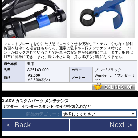
フロントブレーキをかけた状態でロックさせる便利なアイテム。やむなく傾斜
路面へ駐車する場合はもちろん、通常の駐車や車両メンテナンス時など、フロ
ントがロックされていることで駐車時の安定性が飛躍的に向上します。取付は
非常に簡単にでき、また、軽く小さい為、持ち運びも邪魔になりません。
汎用
適合車種
W25140-000
ブルー/ブラック
品番
カラー
￥2,600
Wunderlich / ワンダーリ
価格
メーカー
￥
2,860
(税込)
ッヒ
---
X-ADV カスタムパーツ メンテナンス
リフター センタースタンド タイヤ空気入れなど
商品カテゴリー :
＜ Back
Next ＞