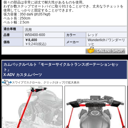
個々の部品は非常に頑丈で耐久性があるものを使用。
わずか数ステップでオートバイに取り付けることができ、丈夫なラチェットを
使用してしっかりと固定することができます。
張力容量 : 350 daN (約357kgf)
ベルト長 : 250cm
ベルト幅 : 2.5cm
適合車種
汎用
W50400-600
レッド
品番
カラー
￥8,400
Wunderlich / ワンダーリ
価格
メーカー
￥
9,240
(税込)
ッヒ
---
カムバックルベルト「モーターサイクルトランスポーテーションセッ
ト」
X-ADV カスタムパーツ
スワイプでスクロール、クリック(タップ)で拡大表示