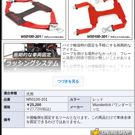
バイク輸送時の固定を手軽にする画期的な
アイテム。
ロープを掛ける場所がなかったり、フレー
ム強度の関係で固定が難しいことがありま
す。
そんな苦労をこの後輪固定ベルト「ラッシ
ングシステム」がすべて解決します。
しなやかで頑丈なテンションベルトを後輪
つづきを見る
にかぶせ、接続されているのラチェットベ
ルトで 確実に車体のリア側を固定できま
す。テンションベルト裏側には特殊な滑り止め加工が施されています。
適合車種
汎用
ぜひ動画でその手軽さをご確認ください。
W50100-201
レッド
品番
カラー
張力容量 : 500 daN (約510kgf)
￥25,200
Wunderlich / ワンダーリ
価格
メーカー
ベルト長 : 65cm
￥
27,720
(税込)
ッヒ
また、お手持ちのベルトをご利用いただけるテンションベルトだけの商品もラ
※後輪側を固定するツールとなります。この商品だけで車体全体
備考
インナップ。
を固定できるわけではありません。
ベルトリングの形状は写真でご確認ください。