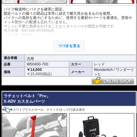
バイク輸送時にバイクを確実に固定。
固定ベルトの個々の部品は非常に頑丈で耐久性があるものを使用。
バイクへの負担を最小にするために、使用する素材やパーツを最適化。塗装や
メッキ部分への配慮も忘れていません。
マシンに不要な負荷をかけることなくオートバイの固定が可能です。
張力容量 : 300 daN (約306kgf)
ベルト長 : 360cm
ベルト幅 : 3.5cm
つづきを見る
適合車種
汎用
W50400-700
レッド
品番
カラー
￥14,000
Wunderlich / ワンダーリ
価格
メーカー
￥
15,400
(税込)
ッヒ
---
ラチェットベルト「Pro」
X-ADV カスタムパーツ
スワイプでスクロール、クリック(タップ)で拡大表示