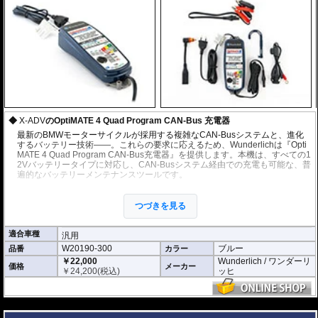
X-ADV
のOptiMATE 4 Quad Program CAN-Bus 充電器
最新のBMWモーターサイクルが採用する複雑なCAN-Busシステムと、進化
するバッテリー技術——。これらの要求に応えるため、Wunderlichは『Opti
MATE 4 Quad Program CAN-Bus充電器』を提供します。本機は、すべての1
2Vバッテリータイプに対応し、CAN-Busシステム経由での充電も可能な、普
遍的なバッテリーメンテナンスツールです。
CAN-Bus対応のインテリジェント充電
つづきを見る
BMW CAN-Bus経由充電: 適切なプログラムを選択(モード2または4)するこ
とで、BMWのCAN-Bus制御12Vソケット（オンボードソケット）経由での
自動充電および維持管理が可能です。煩わしい配線接続は不要です。
適合車種
汎用
4つの自動プログラム: 接続後、診断、復元、充電、維持管理を自動で実行
W20190-300
ブルー
品番
カラー
する4つのプログラムから選択可能。
￥22,000
Wunderlich / ワンダーリ
価格
メーカー
低電圧復元パルス: 深く放電しサルフェーションが発生したバッテリーを
￥
24,200
(税込)
ッヒ
より効果的に復元するための低電圧復元パルス機能(モード1または3 車体
にバッテリーを接続したままの使用不可)が組み込まれています。
---
自動バッテリーテスト: 接続時に自動でバッテリーテストを実施し、状態
を常にモニタリングします。