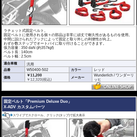
ラチェット式固定ベルト。
固定ベルトに使用される個々の部品は非常に頑丈で耐久性があるものを使用。
中間に設けられたフックによって固定と取り外しの利便性が向上。
わずか数ステップでオートバイに取り付けることができます。
張力容量 : 350 daN (約357kgf)
ベルト長 : 140cm
ベルト幅 : 2.5cm
適合車種
汎用
W50400-502
レッド
品番
カラー
￥11,200
Wunderlich / ワンダーリ
価格
メーカー
￥
12,320
(税込)
ッヒ
---
固定ベルト「Premium Deluxe Duo」
X-ADV カスタムパーツ
スワイプでスクロール、クリック(タップ)で拡大表示