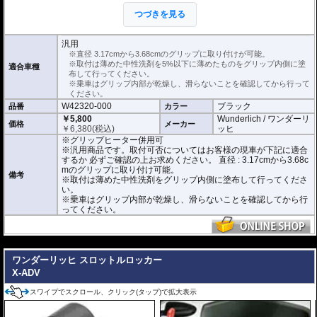
してください。
つづきを見る
※中性洗剤が多すぎると乾燥に時間がかかります。ご注意ください。
正しく装着すれば容易に取り付けることが可能です。
使用時の安全のため乾燥時は全く滑りません。乾いた状態で取り付けると破損
汎用
に繋がります。
※直径 3.17cmから3.68cmのグリップに取り付けが可能。
乗車はグリップ内部が乾燥し、滑らないことを確認してから行ってください。
※取付は薄めた中性洗剤を5%以下に薄めたものをグリップ内側に塗
適合車種
布して行ってください。
こちらの商品は汎用商品として掲載しています。
※乗車はグリップ内部が乾燥し、滑らないことを確認してから行って
X-ADVで取付確認を行っているわけではありません。
ください。
取付可否についてはお客様の現車が下記に適合するか 必ずご確認の上お求めく
W42320-000
ブラック
品番
カラー
ださい。
直径 : 3.17cmから3.68cmのグリップに取り付けが可能。
￥5,800
Wunderlich / ワンダーリ
価格
メーカー
素材 : ネオプトン
￥
6,380
(税込)
ッヒ
厚さ : 3.8mm
※グリップヒーター併用可
長さ : 12.7cm
※汎用商品です。取付可否についてはお客様の現車が下記に適合
するか 必ずご確認の上お求めください。 直径 : 3.17cmから3.68c
mのグリップに取り付け可能。
備考
※取付は薄めた中性洗剤をグリップ内側に塗布して行ってくださ
い。
※乗車はグリップ内部が乾燥し、滑らないことを確認してから行
ってください。
---
ワンダーリッヒ スロットルロッカー
X-ADV
スワイプでスクロール、クリック(タップ)で拡大表示