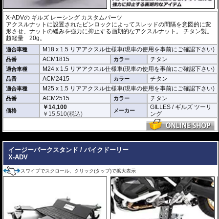
X-ADV
の
ギルズ レーシング カスタムパーツ
アクスルナットに設置されたピンロックによってスレッドの間隔を意図的に変
形させ、ナットの緩みを強力に抑止する画期的なアクスルナット。 チタン製。
超軽量 20g。
M18 x 1.5 リアアクスル仕様車(現車の使用を事前にご確認下さい)
適合車種
ACM1815
チタン
品番
カラー
M24 x 1.5 リアアクスル仕様車(現車の使用を事前にご確認下さい)
適合車種
ACM2415
チタン
品番
カラー
M25 x 1.5 リアアクスル仕様車(現車の使用を事前にご確認下さい)
適合車種
ACM2515
チタン
品番
カラー
￥14,100
GILLES / ギルズ ツーリ
価格
メーカー
￥
15,510
(税込)
ング
---
イージーパークスタンド / バイクドーリー
X-ADV
スワイプでスクロール、クリック(タップ)で拡大表示