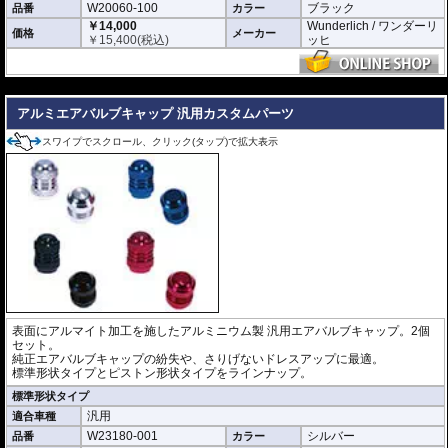
W20060-100
ブラック
品番
カラー
￥14,000
Wunderlich / ワンダーリ
価格
メーカー
￥
15,400
(税込)
ッヒ
---
アルミエアバルブキャップ 汎用カスタムパーツ
スワイプでスクロール、クリック(タップ)で拡大表示
表面にアルマイト加工を施したアルミニウム製 汎用エアバルブキャップ。2個
セット。
純正エアバルブキャップの紛失や、さりげないドレスアップに最適。
標準形状タイプとピストン形状タイプをラインナップ。
標準形状タイプ
汎用
適合車種
W23180-001
シルバー
品番
カラー