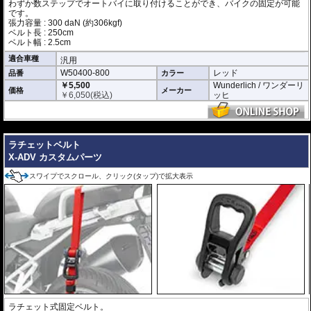
わずか数ステップでオートバイに取り付けることができ、バイクの固定が可能
です。
張力容量 : 300 daN (約306kgf)
ベルト長 : 250cm
ベルト幅 : 2.5cm
適合車種
汎用
W50400-800
レッド
品番
カラー
￥5,500
Wunderlich / ワンダーリ
価格
メーカー
￥
6,050
(税込)
ッヒ
---
ラチェットベルト
X-ADV カスタムパーツ
スワイプでスクロール、クリック(タップ)で拡大表示
ラチェット式固定ベルト。