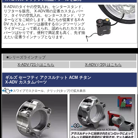
X-ADVのタイヤの空気入れ、センタースタンド、
リフターを販売。 X-ADV用の定番カスタム パー
ツ、タイヤの空気入れ、センタースタンド、リフ
ターなどをご紹介します。私たちが提案するX-A
DV カスタム パーツは越境するロングツーリング
ライダーによって鍛えられ、認められたカスタム
パーツばかりです。便利で満足度も高く、先ず揃
えたい定番ラインナップとなります。
---
■シリーズラインナップ
X-ADV ('21-) はこちら
X-ADV (-'20) はこちら
ギルズ セーフティ アクスルナット ACM チタン
X-ADV カスタムパーツ
スワイプでスクロール、クリック(タップ)で拡大表示