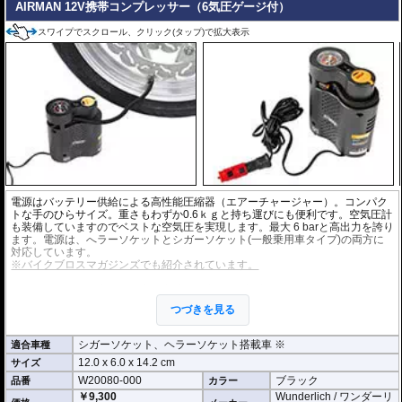
AIRMAN 12V携帯コンプレッサー（6気圧ゲージ付）
全てのバイクバッテリーを網羅する互換性
スワイプでスクロール、クリック(タップ)で拡大表示
広範な12Vバッテリー対応: 従来の鉛酸バッテリー（STD、AGM、GEL）
に加え、最新のバイクで主流となっているLiFePO4（リン酸鉄リチウム）
を採用したリチウムイオンバッテリーを含む、全ての12Vバイクバッテリ
ータイプに対応します。
LiFePO4互換性に関する明確な保証: 充電器のマニュアルにあるリチウム
イオンバッテリーに関する警告は、一般的なLi-ionバッテリー（ラップトッ
プ等）を指すものであり、バイク用LiFePO4バッテリーは本機と完全に互
換性があり、安心して充電可能です。
バッテリー寿命を最大4倍に延長: 定期的なメンテナンスプログラムによ
り、バッテリーの寿命を最大4倍に延ばす効果が期待できます。
便利な仕様と高い耐久性
電源はバッテリー供給による高性能圧縮器（エアーチャージャー）。コンパク
付属品: 車両のオンボードソケット用の耐候性プラグ（ヒューズ付き）
トな手のひらサイズ。重さもわずか0.6ｋｇと持ち運びにも便利です。空気圧計
と、車両外で充電するためのクランプセットが同梱されています。
も装備していますのでベストな空気圧を実現します。最大 6 barと高出力を誇り
ます。電源は、へラーソケットとシガーソケット(一般乗用車タイプ)の両方に
CAN-Bus対応設定済み: 提供するバージョンはすでにCAN-Bus対応設定済
対応しています。
みであり、特別な調整は必要ありません。
※バイクブロスマガジンズでも紹介されています。
高い耐久性: IP54の耐候性ハウジングを備え、-40°Cの低温下でも動作可能
という、非常に高い耐久性を誇ります。
ホース先端は四輪車、二輪車、米式自転車バルブ形状ですが、各種アダプタが
付属。 四輪車、二輪車のタイヤだけでなくレジャーでもAirmanは大活躍しま
つづきを見る
す。
付属アダプタ
・ゴムボート、浮き輪等用
シガーソケット、ヘラーソケット搭載車 ※
適合車種
・サーガーボール、バスケットボール等用
12.0 x 6.0 x 14.2 cm
サイズ
・英式自転車バルブ用
W20080-000
ブラック
品番
カラー
新規充填速度の目安 (空の状態から充填した場合の目安です)
￥9,300
Wunderlich / ワンダーリ