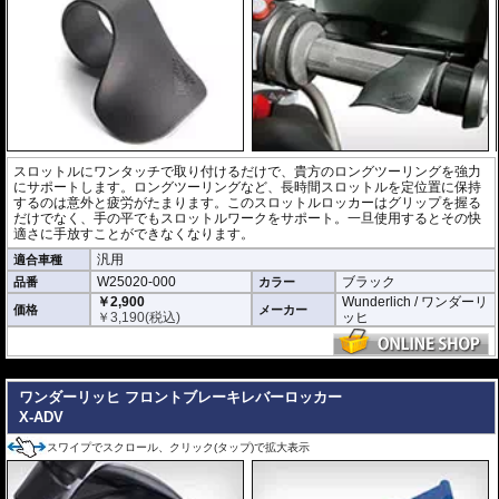
スロットルにワンタッチで取り付けるだけで、貴方のロングツーリングを強力
にサポートします。ロングツーリングなど、長時間スロットルを定位置に保持
するのは意外と疲労がたまります。このスロットルロッカーはグリップを握る
だけでなく、手の平でもスロットルワークをサポート。一旦使用するとその快
適さに手放すことができなくなります。
汎用
適合車種
W25020-000
ブラック
品番
カラー
￥2,900
Wunderlich / ワンダーリ
価格
メーカー
￥
3,190
(税込)
ッヒ
---
ワンダーリッヒ フロントブレーキレバーロッカー
X-ADV
スワイプでスクロール、クリック(タップ)で拡大表示