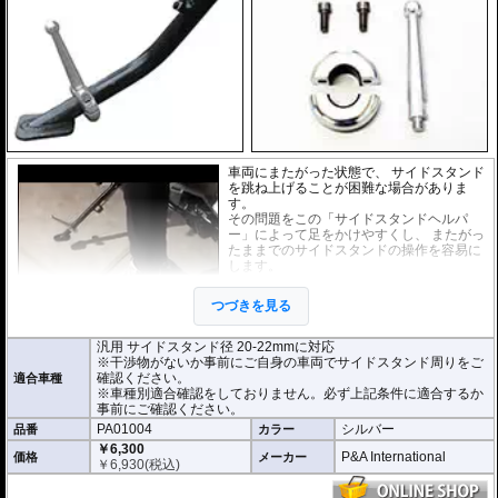
車両にまたがった状態で、 サイドスタンド
を跳ね上げることが困難な場合がありま
す。
その問題をこの「サイドスタンドヘルパ
ー」によって足をかけやすくし、 またがっ
たままでのサイドスタンドの操作を容易に
します。
各車両での取り付け確認は行っておりませ
つづきを見る
ん。サイドスタンド径や干渉物がないかな
ど事前にご自身の車両でサイドスタンド周
りをご確認ください。
汎用 サイドスタンド径 20-22mmに対応
※干渉物がないか事前にご自身の車両でサイドスタンド周りをご
確認ください。
適合車種
※車種別適合確認をしておりません。必ず上記条件に適合するか
事前にご確認ください。
PA01004
シルバー
品番
カラー
￥6,300
P&A International
価格
メーカー
￥
6,930
(税込)