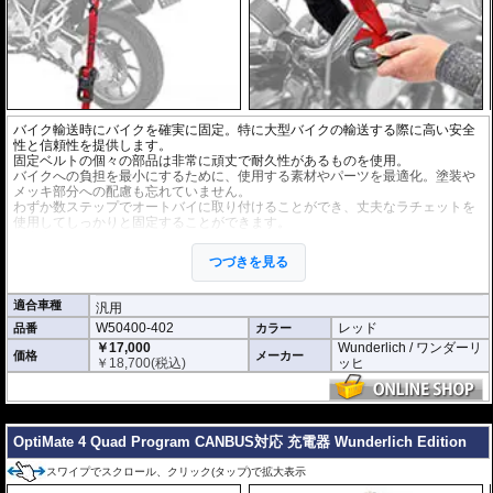
バイク輸送時にバイクを確実に固定。特に大型バイクの輸送する際に高い安全
性と信頼性を提供します。
固定ベルトの個々の部品は非常に頑丈で耐久性があるものを使用。
バイクへの負担を最小にするために、使用する素材やパーツを最適化。塗装や
メッキ部分への配慮も忘れていません。
わずか数ステップでオートバイに取り付けることができ、丈夫なラチェットを
使用してしっかりと固定することができます。
張力容量 : 900 daN (約918kgf)
ベルト長 : 197cm
つづきを見る
ベルト幅 : 3.8cm
適合車種
汎用
W50400-402
レッド
品番
カラー
￥17,000
Wunderlich / ワンダーリ
価格
メーカー
￥
18,700
(税込)
ッヒ
---
OptiMate 4 Quad Program CANBUS対応 充電器 Wunderlich Edition
スワイプでスクロール、クリック(タップ)で拡大表示