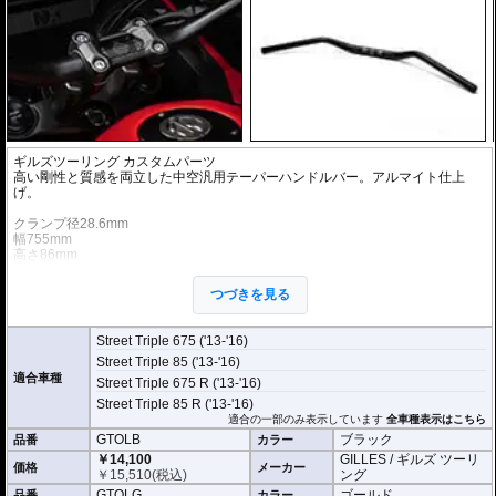
ギルズツーリング カスタムパーツ
高い剛性と質感を両立した中空汎用テーパーハンドルバー。アルマイト仕上
げ。
クランプ径28.6mm
幅755mm
高さ86mm
鋏角24度
クランプ幅140mm
つづきを見る
チューブ径14.2mm
Street Triple 675 ('13-'16)
Street Triple 85 ('13-'16)
適合車種
Street Triple 675 R ('13-'16)
Street Triple 85 R ('13-'16)
適合の一部のみ表示しています
全車種表示はこちら
GTOLB
ブラック
品番
カラー
￥14,100
GILLES / ギルズ ツーリ
価格
メーカー
￥
15,510
(税込)
ング
GTOLG
ゴールド
品番
カラー