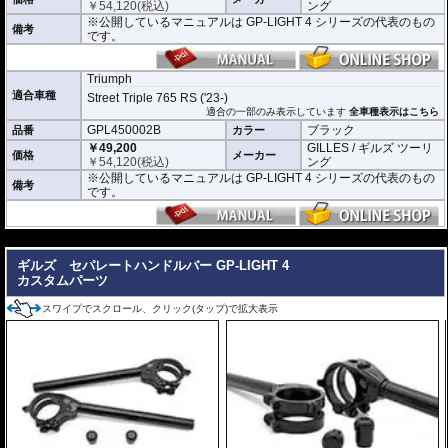
￥
54,120
(税込)
ング
※公開しているマニュアルは GP-LIGHT 4 シリーズの代表のもの
備考
です。
Triumph
適合車種
Street Triple 765 RS ('23-)
適合の一部のみ表示しています
全車種表示はこちら
GPL450002B
ブラック
品番
カラー
￥49,200
GILLES / ギルズ ツーリ
価格
メーカー
￥
54,120
(税込)
ング
※公開しているマニュアルは GP-LIGHT 4 シリーズの代表のもの
備考
です。
---
ギルズ セパレートハンドルバー GP-LIGHT 4
カスタムパーツ
スワイプでスクロール、クリック(タップ)で拡大表示