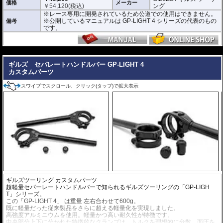
価格
メーカー
￥
54,120
(税込)
ング
※レース専用に開発されているため公道での使用はできません。
※公開しているマニュアルは GP-LIGHT 4 シリーズの代表のもの
備考
です。
---
ギルズ セパレートハンドルバー GP-LIGHT 4
カスタムパーツ
スワイプでスクロール、クリック(タップ)で拡大表示
ギルズツーリング
カスタムパーツ
超軽量セパーレートハンドルバーで知られるギルズツーリングの「GP-LIGH
T」シリーズ。
この「GP-LIGHT 4」 は重量 左右合わせて600g。
既に軽量だった従来製品をさらに超える軽量化を実現しました。
高強度アルミニウムを使用。軽量かつ高い耐久性が特徴です。
中央部分上下に分かれた特徴的なクランプは、トルクを理想的に分散。面圧を