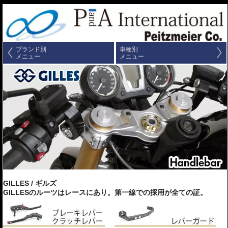
ブランド別
車種別
メニュー
メニュー
GILLES / ギルズ
GILLESのルーツはレースにあり。第一線での採用が全ての証。