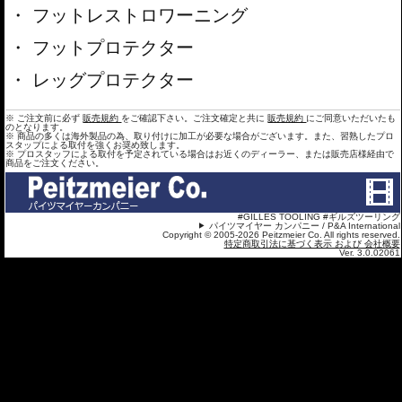
フットレストロワーニング
フットプロテクター
レッグプロテクター
※ ご注文前に必ず
販売規約
をご確認下さい。ご注文確定と共に
販売規約
にご同意いただいたも
のとなります。
※ 商品の多くは海外製品の為、取り付けに加工が必要な場合がございます。また、習熟したプロ
スタップによる取付を強くお奨め致します。
※ プロスタッフによる取付を予定されている場合はお近くのディーラー、または販売店様経由で
商品をご注文ください。
#GILLES TOOLING #ギルズツーリング
パイツマイヤー カンパニー / P&A International
Copyright © 2005-2026 Peitzmeier Co. All rights reserved.
特定商取引法に基づく表示 および 会社概要
Ver. 3.0.02061