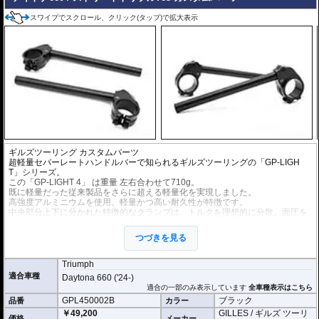
スワイプでスクロール、クリック(タップ)で拡大表示
ギルズツーリング
カスタムパーツ
超軽量セパーレートハンドルバーで知られるギルズツーリングの「GP-LIGH
T」シリーズ。
この「GP-LIGHT 4」 は重量 左右合わせて710g。
既に軽量だった従来製品をさらに超える軽量化を実現しました。
高強度アルミニウムを使用。軽量かつ高い耐久性が特徴です。
中央部分上下に分かれた特徴的なクランプは、トルクを理想的に分散。面圧を
高めることで、しっかりとフォークに固定されます。
ハンドルバーが滑ったりぐらついたりすることなく、ハードな走行時でも安心
つづきを見る
してライディングに集中できます。
垂れ角は8°に設定。
クランプとバーチューブは分離タイプを採用。クラッシュ時のフォークへのダ
Triumph
メージを防ぎます。
適合車種
Daytona 660 ('24-)
フロントフォーク取りつけ部 直径 : 50mm
に適合
適合の一部のみ表示しています
全車種表示はこちら
GPL450002B
ブラック
品番
カラー
￥49,200
GILLES / ギルズ ツーリ
価格
メーカー