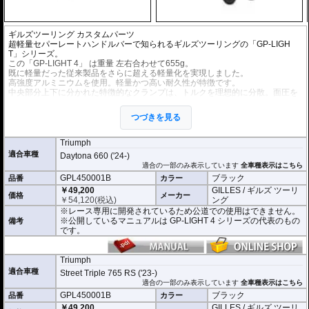
ギルズツーリング
カスタムパーツ
超軽量セパーレートハンドルバーで知られるギルズツーリングの「GP-LIGH
T」シリーズ。
この「GP-LIGHT 4」 は重量 左右合わせて655g。
既に軽量だった従来製品をさらに超える軽量化を実現しました。
高強度アルミニウムを使用。軽量かつ高い耐久性が特徴です。
中央部分上下に分かれた特徴的なクランプは、トルクを理想的に分散。面圧を
高めることで、しっかりとフォークに固定されます。
ハンドルバーが滑ったりぐらついたりすることなく、ハードな走行時でも安心
つづきを見る
してライディングに集中できます。
クランプとバーチューブは分離タイプを採用。クラッシュ時のフォークへのダ
メージを防ぎます。
Triumph
適合車種
Daytona 660 ('24-)
※レース専用に開発されているため公道での使用はできません。
適合の一部のみ表示しています
全車種表示はこちら
※写真はシリーズ代表イメージです。車種により形状、デザインが異なる場合
GPL450001B
ブラック
品番
カラー
があります。
￥49,200
GILLES / ギルズ ツーリ
価格
メーカー
￥
54,120
(税込)
ング
※レース専用に開発されているため公道での使用はできません。
※公開しているマニュアルは GP-LIGHT 4 シリーズの代表のもの
備考
です。
Triumph
適合車種
Street Triple 765 RS ('23-)
適合の一部のみ表示しています
全車種表示はこちら
GPL450001B
ブラック
品番
カラー
￥49,200
GILLES / ギルズ ツーリ