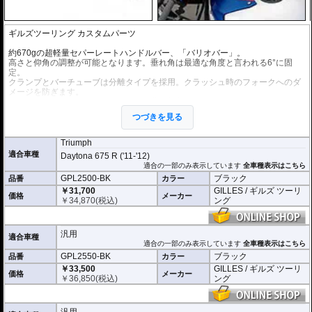
ギルズツーリング カスタムパーツ
約670gの超軽量セパーレートハンドルバー、「バリオバー」。
高さと仰角の調整が可能となります。垂れ角は最適な角度と言われる6°に固
定。
クランプとバーチューブは分離タイプを採用。クラッシュ時のフォークへのダ
メージを防ぎます。
取り付けが容易となるよう、取付け位置の刻印が施されています。
つづきを見る
いくつかのワークスチームはこのセパレートハンドルバーをWorldSBK、World
Supersport、IDM、R6 Cup Germanyで採用しています。
Triumph
※写真はシリーズ代表イメージです。車種により形状、デザインが異なる場合
適合車種
Daytona 675 R ('11-'12)
があります。
適合の一部のみ表示しています
全車種表示はこちら
GPL2500-BK
ブラック
品番
カラー
￥31,700
GILLES / ギルズ ツーリ
価格
メーカー
￥
34,870
(税込)
ング
汎用
適合車種
適合の一部のみ表示しています
全車種表示はこちら
GPL2550-BK
ブラック
品番
カラー
￥33,500
GILLES / ギルズ ツーリ
価格
メーカー
￥
36,850
(税込)
ング
汎用