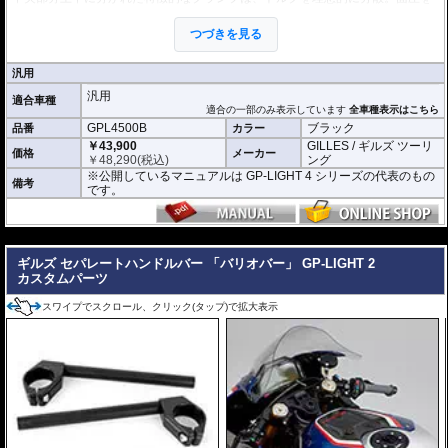
高めることで、しっかりとフォークに固定されます。
ハンドルバーが滑ったりぐらついたりすることなく、ハードな走行時でも安心
つづきを見る
してライディングに集中できます。
垂れ角は最適な角度と言われる6°に設定。
クランプとバーチューブは分離タイプを採用。クラッシュ時のフォークへのダ
汎用
メージを防ぎます。
フロントフォーク取りつけ部 直径 : 50mm
汎用
に適合
適合車種
適合の一部のみ表示しています
全車種表示はこちら
※写真はシリーズ代表イメージです。車種により形状、デザインが異なる場合
GPL4500B
ブラック
品番
カラー
があります。
￥43,900
GILLES / ギルズ ツーリ
価格
メーカー
￥
48,290
(税込)
ング
※公開しているマニュアルは GP-LIGHT 4 シリーズの代表のもの
備考
です。
---
ギルズ セパレートハンドルバー 「バリオバー」 GP-LIGHT 2
カスタムパーツ
スワイプでスクロール、クリック(タップ)で拡大表示