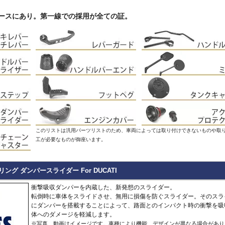
Hypermotard 796
トラッカー400
CB125R
MT-09 -20
1400GTR
-07
Continenta
B
VRSCDX
890 Duke/R
Hypermotard 698 Mono
デイトナ660
CB250R/CB300R
MT-09 Tracer
Eliminator
GT 650
Continenta
B
VRSCDXA
990 Duke
はレースにあり。第一線での採用が全ての証。
Hyperstrada 821
Bonneville America
CB650R
MT-10
ER6n
GT 535
Guerrilla
VRSCD
SuperDuke
Monster
Bonneville Bobber
CB1000R
NIKEN/GT
ER6f
450
Hunter
VRSCX
1290 SuperDuke
Monster V2
Bonneville Speedmaster
CB500 Hornet
R1 15-
KLE500
350
Himalayan
2
VRSCAW
1390 SuperDuke
Monster 696
Bonneville T100
CB750 Hornet
R1 -14
KLR650
450
Himalayan
-
B
VRSCA
125 Enduro R
Monster 796
Bonneville T120
CB1000 Hornet
R125
Meguro S1
411
Interceptor
VRSCB
390 Enduro R
Monster 821
Bonneville
CB1000GT
R15
Ninja 125
650
Meteor
XL883
690 Enduro R
Monster 890
Daytona 660
CB1100
R3 / R25
Ninja 250
350
Super
XL1200C
125 SMC R
Monster 937
Daytona 675
CB1100 EX
R6
Ninja 400
Meteor
Scram
XL1200L
390 SMC R
Monster 1100 Evo
ROCKET 3
CB1100 RS
R7
Ninja 500
650
411
Shotgun
XL1200N
690 SMC R
Monster 1100 S
Scrambler 400X
CB1300
SCR950
Ninja 636
650
XL1200R
890 SMT
CFMOTO
Monster 1200
Scrambler 400XC
CBF1000
SR400
Ninja 650
XL1200X Forty-Eight
990 Supermoto R
125NK
Multistrada V2
Scrambler 900
CBF1000F
Tenere700
Ninja 7 Hyb
RC125
450MT
Multistrada 950
Scrambler 1200
CBR650F
T-MAX560/TECH M
Ninja 1000
RC200
このリストは汎用パーツリストのため、車両によっては取り付けできないものや取
675NK
Multistrada 1200/S
Speed 400
CBR650R
T-MAX530/SX
Ninja 1100
RC390
工が必要なものが御座います。
675SR-R
Multistrada 1260/S
Speed Triple 1200
CBR400R/CBR500R
Tracer 900
Ninja H2 S
RC8
700CL-X
Multistrada Enduro
Speed Triple 1050
CBR600RR
Tracer 9/GT
Versys-X 2
990 RC R
700MT
Multistrada V4
Speed Twin 900
CBR1000RR
XMAX
Versys 650
800MT/-X
ーリング ダンパースライダー For DUCATI
Panigale
Speed Twin 1200
CBR1000RR-R
XSR125
Versys 100
2
1000MT-
Scrambler
Street Scrambler
CL250
XSR700
Versys 110
-
X
その他
衝撃吸収ダンパーを内蔵した、新発想のスライダー。
Scrambler 1100
Street Triple
CL500
XSR900 22-
Vulcan S
転倒時に車体をスライドさせ、無用に損傷を防ぐスライダー。そのスラ
ZONTES
Scrambler Sixty2
Street Twin
CRF250L
XSR900 -21
W230
G
にダンパーを搭載することによって、路面とのインパクト時の衝撃を吸
125-C2
StreetFighter
Thruxton 1200/R
CRF250 RALLY
XSR900GP
W800 / W6
体へのダメージを軽減します。
StreetFighter V2/S
Thruxton
CRF450L
XJR1300
Z125
V
Piaggio
※写真、動画はイメージです。車種により機能、デザインが異なる場合があり