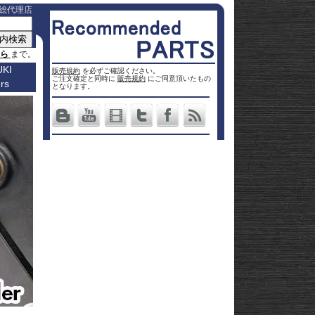
総代理店
ちら
まで。
KI
販売規約
を必ずご確認ください。
ご注文確定と同時に
販売規約
にご同意頂いたもの
rs
車種名
となります。
a
Others
ター
Vストロ
車種一覧
ーム 250
Vストロ
0
ページ
25
ーム 650
Vストロ
0
ckster
50
ーム 800
Vストロ
0
dventure
00
ーム
Vストロ
9R
moto
00
1000
ーム
Vストロ
00
36
050 23-
ーム
カタナ
78RR
GS
50
050 -22
隼 21-
 / OHV
 ハイブ
隼 -20
00
andit
00
-King
2 SX
L650 V-
 250
Strom
DL1000
650
-Strom
DR-Z4S
1000
DR-Z4SM
1100
ladius
GSF1250