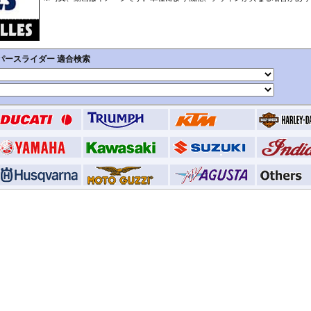
StreetFighter V4/S
Tiger 800/XC
CRF1000L AfricaTwin
XT700Z Tenere700
Z250
V
MP3
SuperSport 950
Tiger 850 Sport
CRF1100L AfricaTwin
XT1200Z SuperTener
Z400
V
FANTIC
Tiger 900
Crossrunner
YZF-R1 15-
Z500
V
Caballero
Tiger 1200 GT
Crosstourer
YZF-R1 -14
Z650/S
V
Tiger 1200 Rally
CTX700N
YZF-R125
Z650RS
V
Tiger 1200 XR/XC
Dax125
YZF-R15
Z7 Hybrid
V
Tiger 1200 Explorer
FORZA 750
YZF-R3 / YZF-R25
Z750
2
Tiger Sport 800
GB350S
YZF-R6
Z750R
-
Tiger Sport 660
GROM MSX125
YZF-R7
Z800
Tracker 400
Monkey125
YZF-R9
Z900
Trident 660
NC700S
その他
Z900RS / c
Trident 800
NC750S
Z1000
その他
NC750X 21-
Z1000SX
NC750X -20
Z1100
NC700X
Z H2
NT1100
ZX-4R/R
NX400 / NX500
ZX-6R
PCX 125
ZX-10R/R
REBEL 250
ZX-14R
REBEL 500
ZZR1400
REBEL 1100
VFR800F
VFR1200F
VFR800X Crossrunner
VFR1200X Crosstourer