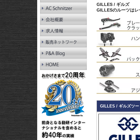
RnineT Pure
GILLES / ギルズ
R1200GS LC
GILLESのルーツ
R1200GS LC Adv.
R1200GS
R1200GS Adv.
R1300RT
R1250RT
R1200RT LC
R1200RT
R1300R
R1250R
R1200R LC
R1200R
R1300RS
R1250RS
R1200RS LC
GILLES / ギルズツ