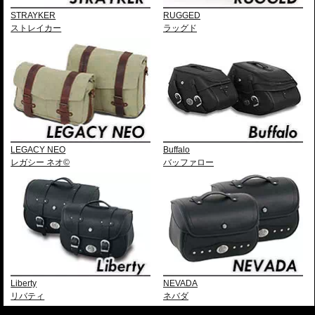
STRAYKER
RUGGED
ストレイカー
ラッグド
LEGACY NEO
Buffalo
レガシー ネオ©
バッファロー
Liberty
NEVADA
リバティ
ネバダ
---