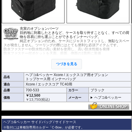
充実のオプションパーツ
目的地に到着したときなど、ケースを取り外すことなく、すべての荷
物を容易に持ち運ぶことができるインナーバッグ。
純正オプションのため、ケースにジャストフィットし、無駄なスペー
スが発生しません。ツーリングの際にはとても便利な必須アイテムです。
防水ファスナーや防水性の高い素材を使用し、高い防水性能を発揮
防水ファスナー付ポケットを天面、前面、側面の1箇所に装備
※1袋単位での販売です。
つづきを見る
ヘプコ&ベッカー Xcore / エックスコア用オプション
品名
トップケース用 インナーバッグ
Xcore / エックスコア TC40用
適合
700-533
ブラック
品番
カラー
￥12,500
ヘプコ&ベッカー
価格
メーカー
￥
13,750
(税込)
---
ヘプコ&ベッカー サイドバッグ / サイドケース
※取付には車種別専用ホルダー「C-Bow」が必要です。