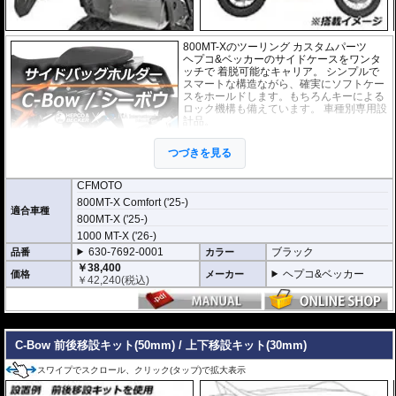
800MT-Xのツーリング カスタムパーツ
ヘプコ&ベッカーのサイドケースをワンタ
ッチで 着脱可能なキャリア。 シンプルで
スマートな構造ながら、確実にソフトケー
スをホールドします。もちろんキーによる
ロック機構も備えています。 車種別専用設
計品。
※耐加重 : 片側 5kg (ケース、バッグの自重
つづきを見る
を除く)
※サイドケースは別売です。こちらからお
求め下さい。
CFMOTO
※バッグの搭載位置を 50mm 前方または後方、30mm 上方または下方に移設す
800MT-X Comfort ('25-)
る移設キット(オプション)もあります。
適合車種
800MT-X ('25-)
1000 MT-X ('26-)
630-7692-0001
ブラック
品番
カラー
￥38,400
ヘプコ&ベッカー
価格
メーカー
￥
42,240
(税込)
---
C-Bow 前後移設キット(50mm) / 上下移設キット(30mm)
スワイプでスクロール、クリック(タップ)で拡大表示