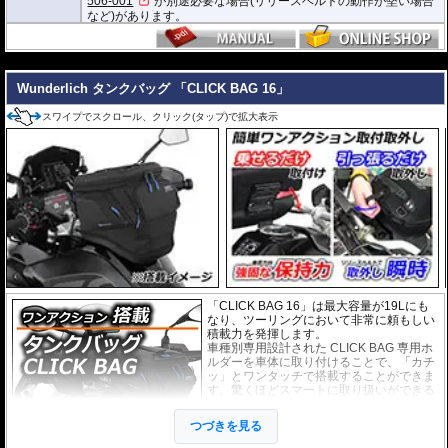
506-001
が別途必要な場合(リリースベルトの動作が堅い場合
※サイズ/画像からハンドルなどと干渉しないことをあらかじめご確認の上お求
など)があります。
めください。
---
Wunderlich タンクバッグ 「CLICK BAG 16」
スワイプでスクロール、クリック(タップ)で拡大表示
「CLICK BAG 16」は最大容量が19Lにも
なり、ツーリングにおいて非常に頼もしい
積載力を発揮します。
車種別専用設計された CLICK BAG 専用ホ
ルダーを車体に取り付けることで、「カチ
ッ」とワンタッチで搭載することができま
す。驚くほどスマートに取り扱いができる
上に、高速走行でも安定した保持力を実
現。
つづきを見る
撥水加工が施された耐久性が非常に高い生
地を採用。