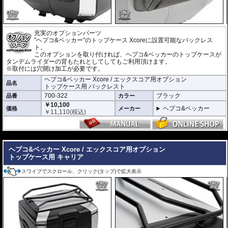
日常を快適にする高い機能性
ヘルメットや日常の荷物をしっかりと収納できる大容量でありながら、使い
勝手にも妥協はありません。
充実のオプションパーツ
また、持ち運びに便利なキャリーハンドルをケース両側に配置。
"ヘプコ&ベッカー"のトップケース Xcoreに設置可能なバックレス
さらに、ケース内にはフロアマットを標準装備し、収納した荷物をケース底
ト。
面との擦れや衝撃から保護します。
このオプションを取り付ければ、ヘプコ&ベッカーのトップケースが
タンデムライダーの背もたれとしてしてもご利用頂けます。
車種別専用キャリアによる確実な取付
※取付には穴開け加工が必要です。
車種別専用設計のリアキャリア「スマートラック」をケースホルダーとして
ヘプコ&ベッカー Xcore / エックスコア用オプション
品名
採用。 シンプルでスマートな設計にこだわり、確実な取付が可能です。車体
トップケース用 バックレスト
デザインとの一体感にも優れ、マシンのイメージも損ないません。
700-322
ブラック
品番
カラー
￥10,100
ヘプコ&ベッカー
価格
メーカー
製品仕様
￥
11,110
(税込)
容量 : 40L
サイズ : 30 × 44 × 37cm
重量 : 約3.7kg
---
ヘプコ&ベッカー Xcore / エックスコア用オプション
豊富なオプションでより使いやすく機能的に
トップケース用 キャリア
バックレスト
、
リッドキャリア
、
インナーバッグ
などの専用オプションをラ
インナップ。
スワイプでスクロール、クリック(タップ)で拡大表示
ツーリングスタイルや使用シーンに応じて、さらに快適で機能的な仕様へア
ップグレードできます。