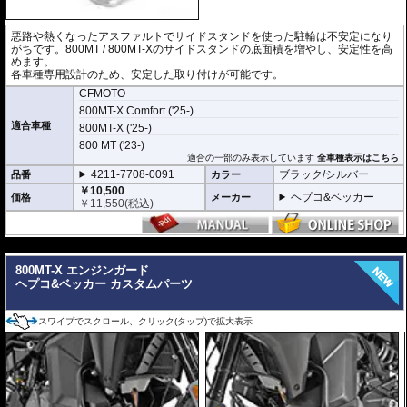
悪路や熱くなったアスファルトでサイドスタンドを使った駐輪は不安定になり
がちです。800MT / 800MT-Xのサイドスタンドの底面積を増やし、安定性を高
めます。
各車種専用設計のため、安定した取り付けが可能です。
CFMOTO
800MT-X Comfort ('25-)
適合車種
800MT-X ('25-)
800 MT ('23-)
適合の一部のみ表示しています
全車種表示はこちら
4211-7708-0091
ブラック/シルバー
品番
カラー
￥10,500
ヘプコ&ベッカー
価格
メーカー
￥
11,550
(税込)
---
800MT-X エンジンガード
ヘプコ&ベッカー カスタムパーツ
スワイプでスクロール、クリック(タップ)で拡大表示