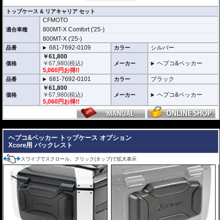
未知の冒険へ挑むための次世代アドベン
トップケース & リアキャリア セット
チャートップケース
CFMOTO
高いデザイン性と機能性を兼ね備え、長距離ツーリングから日々のライディ
800MT-X Comfort ('25-)
適合車種
ングまで完璧にサポートする次世代のハードケース「XCORE（エックスコ
ア）」シリーズ。
800MT-X ('25-)
その「XCORE（エックスコア）」シリーズに待望のトップケースが登場。頑
681-7692-0109
シルバー
品番
カラー
丈な構造と洗練された外観があなたのモーターサイクルライフを一段上のス
￥61,800
テージへと引き上げ、新しいアドベンチャーツーリングを切り拓きます。
￥
67,980
(税込)
ヘプコ&ベッカー
価格
メーカー
5,060円お得!!
新世代の装着システム「Smartrack」
681-7692-0101
ブラック
品番
カラー
新しいXCOREトップケースは、HEPCO&BECKERの最新キャリアシステム
￥61,800
「Smartrack」向けに専用開発。
￥
67,980
(税込)
ヘプコ&ベッカー
価格
メーカー
内蔵されたクイックリリースシステムにより、キャリアへスライドさせるだ
5,060円お得!!
けで迅速かつ安全にロックが完了。
日常使いと本格的なツーリングシーンを瞬時に切り替えることができます。
---
堅牢なハイブリッド構造 ＆ 圧倒的な防塵・防水性能
高い耐衝撃性を持つエンジニアリング樹脂と、軽量化を実現する高品質アル
ヘプコ&ベッカー トップケース オプション
ミニウムを融合。さらにXcore独自のエンボス加工を施すことで、過酷な使
Xcore用 バックレスト
用環境下でも歪まない圧倒的な安定性と高耐久性を実現しました。
また、特別設計された高密閉のリッドシールにより、圧倒的な防塵・防水を
スワイプでスクロール、クリック(タップ)で拡大表示
達成。過酷なテストを100%クリアした実績が、突発的な豪雨や水しぶき、
砂埃から大切な荷物を完全に守り抜きます。
スタイリッシュで現代的なアドベンチャーデザイン
印象的なエッジラインと洗練されたモダンなフォルムは、先行して展開され
ているC-Bowキャリア用「XCOREサイドケース」のデザインと完全融合。
象徴的なアルミエンブレムとメカニカルな意匠が、車両全体に調和のとれた
一体感と、プレミアムな高級感をもたらします。