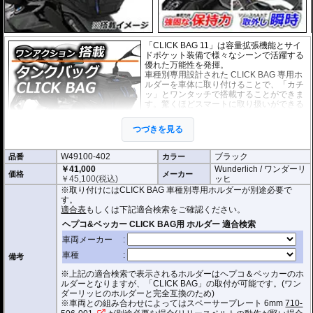
「CLICK BAG 11」は容量拡張機能とサイ
ドポケット装備で様々なシーンで活躍する
優れた万能性を発揮。
車種別専用設計された CLICK BAG 専用ホ
ルダーを車体に取り付けることで、「カチ
ッ」とワンタッチで搭載することができま
す。驚くほどスマートに取り扱いができる
上に、高速走行でも安定した保持力を実
現。
つづきを見る
撥水加工が施された耐久性が非常に高い生
地を採用。
W49100-402
ブラック
品番
形状保持設計で、中身が空の状態でも型崩れせず、高速走行におけるバタつ
カラー
きを防ぎます。
￥41,000
Wunderlich / ワンダーリ
価格
メーカー
￥
45,100
(税込)
ッヒ
防水インナー、防水ジッパーを装備しており、高い防水性能を有しておりま
※取り付けにはCLICK BAG 車種別専用ホルダーが別途必要で
す。(完全防水を保証するものではありません)
す。
ジッパーにはタグが付けられており、グローブを付けたままでも簡単に開け
適合表
もしくは下記適合検索をご確認ください。
閉めできます。
バッグをホルダーから取り外す時もレシーバーのストラップを引くだけ。給
油時も邪魔になりません。
オプションで
スペーサー
をご用意しております。タンクとタンクバッグのク
備考
リアランスの調節が可能です。
※上記の適合検索で表示されるホルダーはヘプコ＆ベッカーのホ
サイド3箇所に収納ポケットを装備。
ルダーとなりますが、「CLICK BAG」の取付が可能です。(ワン
容量 : 約11L(拡張時14L)
ダーリッヒのホルダーと完全互換のため)
D x W x H(cm) : 約 35 x 28 x 20(拡張時:24)
※車両との組み合わせによってはスペーサープレート 6mm
710-