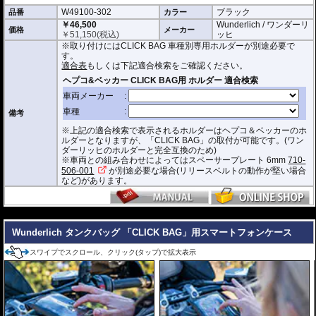
W49100-302
ブラック
品番
形状保持設計で、中身が空の状態でも型崩れせず、高速走行におけるバタつ
カラー
きを防ぎます。
￥46,500
Wunderlich / ワンダーリ
価格
メーカー
￥
51,150
(税込)
ッヒ
防水インナー、防水ジッパーを装備しており、高い防水性能を有しておりま
※取り付けにはCLICK BAG 車種別専用ホルダーが別途必要で
す。(完全防水を保証するものではありません)
す。
ジッパーにはタグが付けられており、グローブを付けたままでも簡単に開け
適合表
もしくは下記適合検索をご確認ください。
閉めできます。
バッグをホルダーから取り外す時もレシーバーのストラップを引くだけ。給
油時も邪魔になりません。
オプションで
スペーサー
をご用意しております。タンクとタンクバッグのク
備考
リアランスの調節が可能です。
※上記の適合検索で表示されるホルダーはヘプコ＆ベッカーのホ
サイド3箇所に収納ポケットを装備。
ルダーとなりますが、「CLICK BAG」の取付が可能です。(ワン
容量 : 約16L(拡張時19L)
ダーリッヒのホルダーと完全互換のため)
D x W x H(cm) : 約 40 x 32.5 x 29.5(拡張時:34)
※車両との組み合わせによってはスペーサープレート 6mm
710-
506-001
が別途必要な場合(リリースベルトの動作が堅い場合
※サイズ/画像からハンドルなどと干渉しないことをあらかじめご確認の上お求
など)があります。
めください。
---
Wunderlich タンクバッグ 「CLICK BAG」用スマートフォンケース
スワイプでスクロール、クリック(タップ)で拡大表示