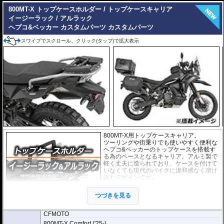
800MT-X トップケースホルダー / トップケースキャリア
イージーラック / アルラック
ヘプコ&ベッカー カスタムパーツ
カスタムパーツ
スワイプでスクロール、クリック(タップ)で拡大表示
800MT-X用トップケースキャリア。
ツーリングや街乗りでも使いやすく便利な
ヘプコ&ベッカーのトップケースを搭載す
る為のベースとなるキャリア。アルミ製で
軽く丈夫に造られており、ケースを付けて
いなくても現代のバイクに違和感なく溶け
込むデザインです。
２種類のホルダーをラインナップ。
つづきを見る
ヘプコ&ベッカー
の
トップケース
を安全
に取り付けるための位置決めガイド(垂直に
立っている部分)が、折りたたみタイプと固定タイプの2種類をラインナップ。
CFMOTO
お客様の使用スタイルによってお選びいただけます。
800MT-X Comfort ('25-)