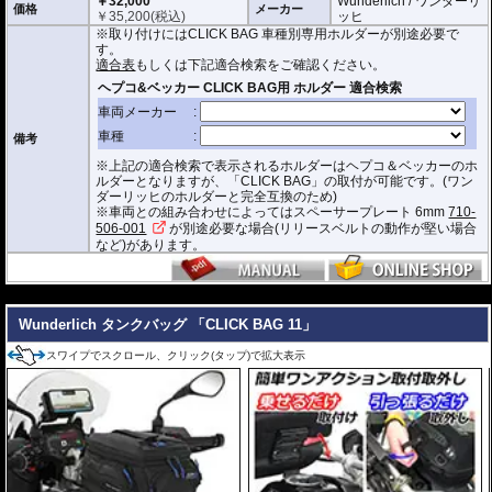
￥32,000
Wunderlich / ワンダーリ
価格
メーカー
￥
35,200
(税込)
ッヒ
防水インナー、防水ジッパーを装備しており、高い防水性能を有しておりま
※取り付けにはCLICK BAG 車種別専用ホルダーが別途必要で
す。(完全防水を保証するものではありません)
す。
ジッパーにはタグが付けられており、グローブを付けたままでも簡単に開け
適合表
もしくは下記適合検索をご確認ください。
閉めできます。
バッグをホルダーから取り外す時もレシーバーのストラップを引くだけ。給
油時も邪魔になりません。
オプションで
スペーサー
をご用意しております。タンクとタンクバッグのク
備考
リアランスの調節が可能です。
※上記の適合検索で表示されるホルダーはヘプコ＆ベッカーのホ
容量 : 約6L(拡張時8L)
ルダーとなりますが、「CLICK BAG」の取付が可能です。(ワン
D x W x H(cm) : 約 33 x 20 x 16.5(拡張時:20)
ダーリッヒのホルダーと完全互換のため)
※車両との組み合わせによってはスペーサープレート 6mm
710-
※サイズ/画像からハンドルなどと干渉しないことをあらかじめご確認の上お求
506-001
が別途必要な場合(リリースベルトの動作が堅い場合
めください。
など)があります。
---
Wunderlich タンクバッグ 「CLICK BAG 11」
スワイプでスクロール、クリック(タップ)で拡大表示