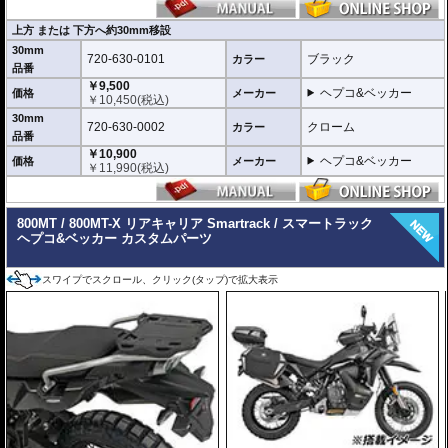
上方 または 下方へ約30mm移設
30mm
720-630-0101
ブラック
カラー
品番
￥9,500
ヘプコ&ベッカー
価格
メーカー
￥
10,450
(税込)
30mm
720-630-0002
クローム
カラー
品番
￥10,900
ヘプコ&ベッカー
価格
メーカー
￥
11,990
(税込)
800MT / 800MT-X リアキャリア Smartrack / スマートラック
ヘプコ&ベッカー カスタムパーツ
スワイプでスクロール、クリック(タップ)で拡大表示