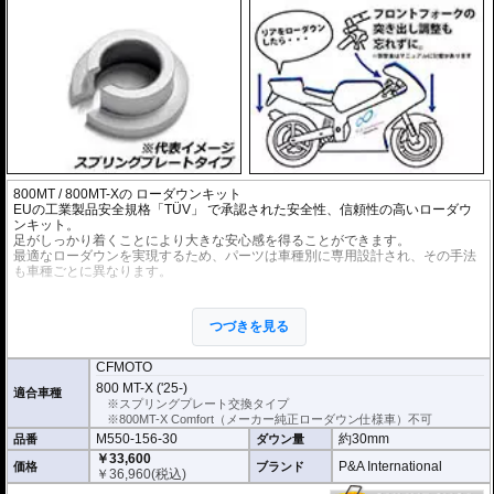
シリコーン系粘着材を採用し、メーターを痛めることがありません。フィルム
を剥がせば、元通りの状態になります。
800MT / 800MT-Xの ローダウンキット
EUの工業製品安全規格「TÜV」 で承認された安全性、信頼性の高いローダウ
ンキット。
足がしっかり着くことにより大きな安心感を得ることができます。
最適なローダウンを実現するため、パーツは車種別に専用設計され、その手法
も車種ごとに異なります。
※ローダウンすることにより、サイドスタンドを必要に応じて短くすることを
お勧めいたします。(ショートサイドスタンドはお客様にてご用意ください。)
つづきを見る
※ダウンする高さによっては、センタースタンドが使用できない、または、取
り外さなくてはいけない場合があります。
※写真は同系ローダウンパーツの代表写真です。実際の商品とは異なる場合が
CFMOTO
あります。
800 MT-X ('25-)
適合車種
※フロントフォークの突き出し量を合わせて調整することをお勧めします。(調
※スプリングプレート交換タイプ
整可能な車種の場合。推奨調整値はマニュアルに記載)
※800MT-X Comfort（メーカー純正ローダウン仕様車）不可
※安全に関する重要なパーツの為、プロショップによる取付を行ってくださ
M550-156-30
約30mm
品番
ダウン量
い。個人でお取付の場合、弊社ではいかなる事象においてその責を負うことが
できません。
￥33,600
P&A International
価格
ブランド
￥
36,960
(税込)