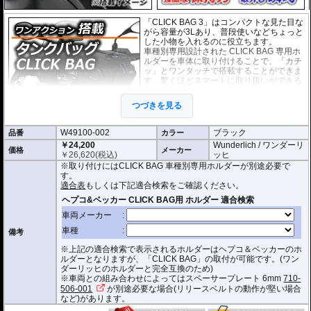
「CLICK BAG 3」はコンパクトな見た目な
がら容量が3Lあり、普段使いなどちょっと
した小物を入れるのに役立ちます。
車種別専用設計された CLICK BAG 専用ホ
ルダーを車体に取り付けることで、「カチ
ッ」とワンタッチで搭載することができま
す。驚くほどスマートに取り扱いができる
上に、高速走行でも安定した保持力を実
現。
つづきを見る
撥水加工が施された耐久性が非常に高い生
地を採用。
W49100-002
ブラック
品番
形状保持設計で、中身が空の状態でも型崩れせず、高速走行におけるバタつ
カラー
きを防ぎます。
￥24,200
Wunderlich / ワンダーリ
価格
メーカー
￥
26,620
(税込)
ッヒ
防水インナー、防水ジッパーを装備しており、高い防水性能を有しておりま
※取り付けにはCLICK BAG 車種別専用ホルダーが別途必要で
す。(完全防水を保証するものではありません)
す。
ジッパーにはタグが付けられており、グローブを付けたままでも簡単に開け
適合表
もしくは下記適合検索をご確認ください。
閉めできます。
バッグをホルダーから取り外す時もレシーバーのストラップを引くだけ。給
油時も邪魔になりません。
オプションで
スペーサー
をご用意しております。タンクとタンクバッグのク
備考
リアランスの調節が可能です。
※上記の適合検索で表示されるホルダーはヘプコ＆ベッカーのホ
容量 : 約3L
ルダーとなりますが、「CLICK BAG」の取付が可能です。(ワン
D x W x H(cm) : 約 23 x 18.5 x 14.5
ダーリッヒのホルダーと完全互換のため)
※車両との組み合わせによってはスペーサープレート 6mm
710-
※サイズ/画像からハンドルなどと干渉しないことをあらかじめご確認の上お求
506-001
が別途必要な場合(リリースベルトの動作が堅い場合
めください。
など)があります。