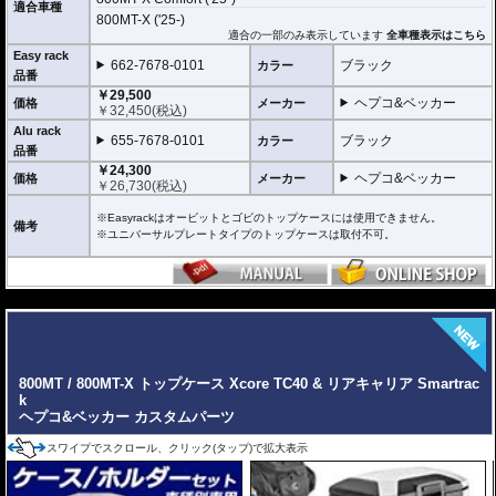
適合車種
800MT-X ('25-)
折りたたみタイプ Easy rack / イージーラック
位置決めガイドが折りたたみ式のため、簡単にフラットな簡易キャリアとなり
適合の一部のみ表示しています
全車種表示はこちら
ます。
Easy rack
662-7678-0101
ブラック
カラー
トップケースを必要としないような、ちょっとした荷物を載せる場合に便利で
品番
す。
￥29,500
ヘプコ&ベッカー
価格
メーカー
￥
32,450
(税込)
固定タイプ Alu rack / アルラック
位置決めガイドがボルトで固定されたタイプ。取り外せばフラットな簡易キャ
Alu rack
655-7678-0101
ブラック
カラー
リアとなります。
品番
ケースを取り付けたまま使用することが多い場合にお勧め。
￥24,300
リーズナブルな価格も魅力。
ヘプコ&ベッカー
価格
メーカー
￥
26,730
(税込)
その他、付属の取付用フレームなどは共通です。
※Easyrackはオービットとゴビのトップケースには使用できません。
高耐久パウダー塗装仕上げ。
備考
※ユニバーサルプレートタイプのトップケースは取付不可。
※写真のEasylackは位置決めガイドを折りたたんだ状態、Alurackは位置決めガ
イドを取り付けた状態です。
---
ヘプコ&ベッカーのトップケースはこちらからご確認下さい。
800MT / 800MT-X トップケース Xcore TC40 & リアキャリア Smartrac
k
ヘプコ&ベッカー カスタムパーツ
スワイプでスクロール、クリック(タップ)で拡大表示