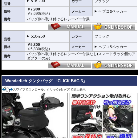
516-200
ブラック
カラー
また、タンクバッグと同様にバッグの
開閉
品番
ロック
やバッグの
持ち去り防止キット
などのセキュリティーオプションも利用
￥7,900
可能。
ヘプコ&ベッカー
価格
メーカー
￥
8,690
(税込)
バッグ側へ取り付けるレシーバー付属
オプションのMultiBasicはバッグ側に取り付けるレシーバーの付属のありなし
備考
で2種類がございます。
MultiBasic仕様のバッグの搭載にはバッグ側にレシーバーの取付が必要ですの
で、下記使用例を参考に必要なアダプターを確認してください。(クリックで展
516-250
ブラック
開します)
カラー
品番
使用例1:リアバッグのみ使用の場合
￥5,300
使用例2:タンクバッグ・リアバッグ兼用使用の場合
ヘプコ&ベッカー
価格
メーカー
￥
5,830
(税込)
使用例3:2つのバッグをタンク・リアで使用の場合
バッグ側へ取り付けるレシーバー付属なし(スマートラック側のア
備考
ダプターのみ)
---
Wunderlich タンクバッグ 「CLICK BAG 3」
スワイプでスクロール、クリック(タップ)で拡大表示