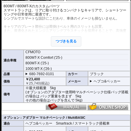
800MT / 800MT-Xのカスタムパーツ
スマートラックは、リアに取り付けるコンパクトなキャリアで、ショートツー
リングや日常使用に最適です。
シンプルでスマートな設計にこだわり、車体のイメージも損ないません。
キャリアのプレート部分には荷掛けベルト用のスリットも設置。
また、最適化されたエンジニアリングプラスチックを採用することで、高強度
と軽量化の両立を実現しています。
つづきを見る
ヘプコ&ベッカー トップケース Xcore / エ
ックスコアの搭載が可能
スマートラック専用に設計された
トップケ
CFMOTO
ース「Xcore」
は洗練されたデザインと機
800MT-X Comfort ('25-)
能性が最大の特徴。
適合車種
800MT-X ('25-)
クイックリリースシステムによりスマート
ラックに素早くかつ確実に取付ができ、日
1000 MT-X ('26-)
常使いと本格的なツーリングシーンを瞬時
680-7692-0101
ブラック
品番
カラー
に切り替えることができます。
￥23,400
ケースとホルダーセットになったお得な
セ
ヘプコ&ベッカー
価格
メーカー
￥
25,740
(税込)
ット商品
をご用意しております。
※最大積載量 5kg
(オプションのアダプター使用時マルチベーシック仕様バッグ搭載
さらに、オプションの「マルチベーシック
備考
の場合は バッグ重量を含まず 5kg
/ MultiBASIC」アダプターでソフトバッグ
その他の場合はバッグを含んで 5kg)
「Street Daypack 3.0」 などの
マルチベー
シック仕様のバッグ
が取り付け可能。
MultiBASICは独自のメカニカルロックによ
り、強固な固定を実現。取り外しはロック
解除用のひもを引くだけ。
オプション : アダプター マルチベーシック / MultiBASIC
動画のように簡単に取り外しができるの
ヘプコ&ベッカー Smartrack / スマートラック搭載車
適合
で、目的地での荷物の持ち運びが驚くほど
楽になります。