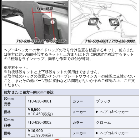
ヘプコ&ベッカーのサイドバッグの取り付け位置を移設するキット。前方また
は後方に約50mm移設するキットと上方または下方に約30mm移設するキット
の 2種類をラインナップ。簡単な作業で取付が可能。
※左右セット。
※前後移設キットと上下移設キットの併用はできません。
※取付後のバッグの位置がナンバープレートやウインカーの確認に支障がない
こと、またその他パーツ類に接触などの問題がないか予めご確認の上、ご注文
ください。
前方 または 後方へ約50mm移設
50mm
710-630-0001
ブラック
カラー
品番
￥9,500
ヘプコ&ベッカー
価格
メーカー
￥
10,450
(税込)
50mm
710-630-0002
クローム
カラー
品番
￥10,900
ヘプコ&ベッカー
価格
メーカー
￥
11,990
(税込)