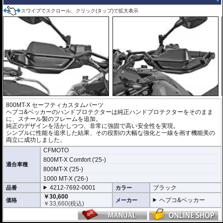
スワイプでスクロール、クリック(タップ)で拡大表示
800MT-X セーフティカスタムパーツ
ヘプコ&ベッカーのハンドプロテクターは純正ハンドプロテクターをそのまま
に、スチール製のフレームを追加。
純正のデザインを活かしつつ、非常に強固で高い安全性を実現。
シンプルに性能を追求した結果、その役割の大幅な強化と一線を画す機能美の
両立に成功しました。
CFMOTO
800MT-X Comfort ('25-)
適合車種
800MT-X ('25-)
1000 MT-X ('26-)
4212-7692-0001
ブラック
品番
カラー
￥30,600
ヘプコ&ベッカー
価格
メーカー
￥
33,660
(税込)