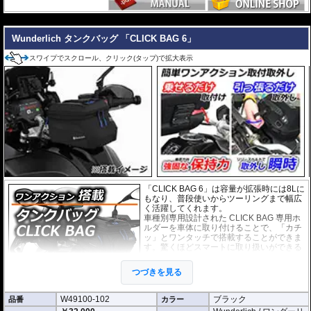
---
Wunderlich タンクバッグ 「CLICK BAG 6」
スワイプでスクロール、クリック(タップ)で拡大表示
「CLICK BAG 6」は容量が拡張時には8Lに
もなり、普段使いからツーリングまで幅広
く活躍してくれます。
車種別専用設計された CLICK BAG 専用ホ
ルダーを車体に取り付けることで、「カチ
ッ」とワンタッチで搭載することができま
す。驚くほどスマートに取り扱いができる
上に、高速走行でも安定した保持力を実
現。
つづきを見る
撥水加工が施された耐久性が非常に高い生
地を採用。
W49100-102
ブラック
品番
形状保持設計で、中身が空の状態でも型崩れせず、高速走行におけるバタつ
カラー
きを防ぎます。