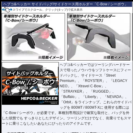
ヘプコ&ベッカー サイドバッグ/サイドケース用ホルダー「C-Bow / シーボウ」
スワイプでスクロール、クリック(タップ)で拡大表示
ヘプコ&ベッカーではツーリングハードケー
スで培ったノウハウをソフトケースにフィー
ドバックし、サイドケース「Street
Premium」、「ROYSTER」、「LEGACY
NEO」、「Xtravel C-Bow」、
「STRAYKER」、「RUGGED」、
「Buffalo」、「Liberty」、「NEVADA」、
「Orbit」をラインナップ。これらのサイドバ
ッグを 800MT / 800MT-Xに 使用する際には
「C-Bow / シーボウ」が必要です。車種別専用設計で確実な取付と、バッグを外
した状態でも すっきりとしたデザイン。ツーリングだけでなく、街乗りでもスマ
ートに乗りこなしたいあなたにぴったりのアイテムです。