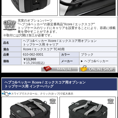
充実のオプションパーツ
"ヘプコ&ベッカー"の新定番商品"Xcore / エックスコア"
トップケースのリッドにキャリアを設置することにより、容易に積載
量を増やすことができます。
※取付には穴開け加工が必要です。
ヘプコ&ベッカー Xcore / エックスコア用オプション
品名
トップケース用 キャリア
Xcore / エックスコア TC40用
適合
610-062-0001
ブラック
品番
カラー
￥13,900
ヘプコ&ベッカー
価格
メーカー
￥
15,290
(税込)
---
ヘプコ&ベッカー Xcore / エックスコア用オプション
トップケース用 インナーバッグ
スワイプでスクロール、クリック(タップ)で拡大表示