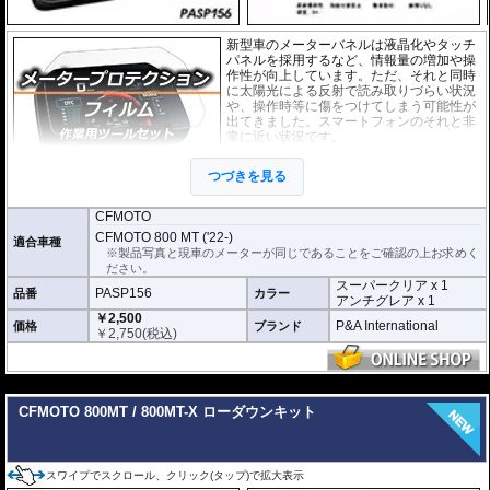
新型車のメーターバネルは液晶化やタッチ
パネルを採用するなど、情報量の増加や操
作性が向上しています。ただ、それと同時
に太陽光による反射で読み取りづらい状況
や、操作時等に傷をつけてしまう可能性が
出てきました。スマートフォンのそれと非
常に近い状況です。
このメーターパネルプロテクションフィル
つづきを見る
ムは不要な傷や汚れからメーターパネルを
保護します。
セットには２枚のフィルム(ス
ーパークリアとアンチグレア)が入っており
、それぞれ目的に合わせたものをご
CFMOTO
利用いただけます。
CFMOTO 800 MT ('22-)
適合車種
※製品写真と現車のメーターが同じであることをご確認の上お求めく
スーパークリア :
耐摩耗性が非常に高く、
ださい。
透明性の高いフィルム。貼り付けてしまう
スーパークリア x 1
とメーターになじみ、フィルムの存在がほ
PASP156
品番
カラー
アンチグレア x 1
とんどわからなくなります。
￥2,500
P&A International
価格
ブランド
￥
2,750
(税込)
アンチグレア :
マット仕上げが施され、太
陽光などによる反射を軽減。視認性の低下
を防ぎ、メーターを読み取りやすくしま
す。もちろん傷に対しても有効です。
---
CFMOTO 800MT / 800MT-X ローダウンキット
取付キット付属 :
取り付けに便利なクリー
ニングクロス、細かい埃も除去する粘着シート、気泡の混入を防ぎ、きれいに
仕上げるスキージがセットになっています。
またこのフィルムは
多少の気泡なら数時間から２日ほどで自然に気泡が消える
スワイプでスクロール、クリック(タップ)で拡大表示
優れもの。満足のいく取付が容易になりました。