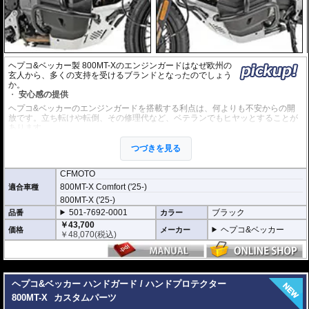
ヘプコ&ベッカー製 800MT-Xのエンジンガードはなぜ欧州の
玄人から、多くの支持を受けるブランドとなったのでしょう
か。
安心感の提供
ヘプコ&ベッカーのエンジンガードを搭載する利点は、何よりも不安からの開
放です。立ち転けや転倒、その修理代など、ベテランでもヒヤッとすることが
あります。
ヘプコ&ベッカーではツーリングを心から楽しむことを目指し、製品を開発、
お届けしています。
つづきを見る
高い安全性
CFMOTO
万が一の有事から車体を守ります。直接のダメージを防ぐだけでなく、衝撃を
800MT-X Comfort ('25-)
適合車種
多点に分散し、全体的にダメージを少なくする効果が期待できます。
地面と車体の間への足の挟み込みなども防ぐことも大事な機能です。
800MT-X ('25-)
501-7692-0001
ブラック
品番
カラー
品質の差別化
￥43,700
ヘプコ&ベッカー
価格
メーカー
ヘプコ&ベッカーのエンジンガードにはパイプ内部に性質の異なる特殊強化パ
￥
48,070
(税込)
イプをさらに1本追加させた2重構造を採用。
肉厚スチールの加工が施されている車両接合ポイントはトライ&エラーより導
きだされた耐衝撃性に優れた構造です。
---
また多点支持や、パイプのつなぎ方も差し込みタイプとすることで、充分な強
度を確保。
ヘプコ&ベッカー ハンドガード / ハンドプロテクター
これらのこだわりを元に、各所にツーリングライフの向上に貢献できるよう工
800MT-X
カスタムパーツ
夫が施されています。