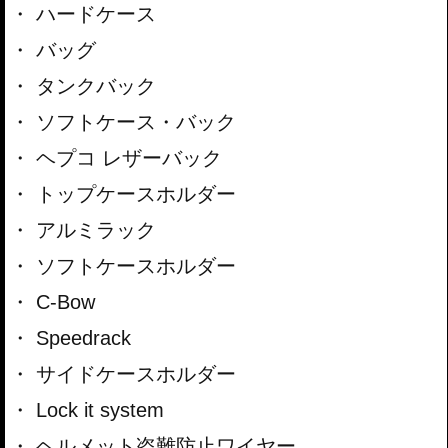
ハードケース
安全性に関してはパイプ内部に性質の異
なる特殊強化パイプをさらに1本追加さ
バッグ
せた2重構造を採用。肉厚スチールの加
工が施されている接合ポイントはトライ
タンクバック
&エラーより導きだされた耐衝撃性に優
れた構造となります。有事に直接のダメ
ソフトケース・バック
ージを防ぐだけでなく、衝撃を多点に分
散し、全体的なダメージを少なくする効
ヘプコ レザーバック
果が期待できます。
トップケースホルダー
アルミラック
ソフトケースホルダー
C-Bow
Speedrack
デザイン性に関してはデザイナーの意図を最大限汲み取り、またその車体を愛
するライターの期待にも応えます。エンジンガードのパイプラインを車体に這
サイドケースホルダー
わせ、長さや角度なども最適化。表面はパウダー塗装を採用し、高強度と高質
感を両立しました。ドレスアップパーツとしても車体イメージの向上に貢献し
Lock it system
ます。
特にフレームカラーが特徴の車両には同色のエンジンガードをラインナップ
ヘルメット盗難防止ワイヤー