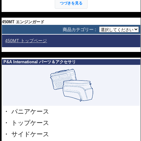
つづきを見る
---
450MT用 エンジンガード
450MT エンジンガード
商品カテゴリー :
なぜヘプコ&ベッカーのエンジンガードが欧州の多くのライダーに選ばれている
のでしょうか。それはエンジンガードとしての機能はもちろん、そのデザイン
450MT トップページ
性など、製品としての高い完成度が深く関係しています。
エンジンガートやタンクガードというと、一般的にエンジンや車体を守るも
---
の、と考える方が多いでしょう。 しかし、ヘプコ&ベッカーの考え方は少し違
P&A International パーツ＆アクセサリ
います。
-- 全てはライダーの安全のために --
アクシデントは様々なものがあります
が、地面と車体の間への足の挟み込みは
意外と多く、この場合、重傷となるケー
スが多いです。 ヘプコ&ベッカーのエン
ジンガードやタンクガードはこの挟み込
パニアケース
みのリスクを大幅に軽減します。 ヘプ
コ&ベッカーエンジンガード / タンクガ
トップケース
ードヘプコ&ベッカーエンジンガード /
タンクガードその為には重い車体が倒れ
サイドケース
込んできてもその形状を維持する充分な強度が必要です。もちろんエンジンや
車体を守る役割も忘れてはいません。