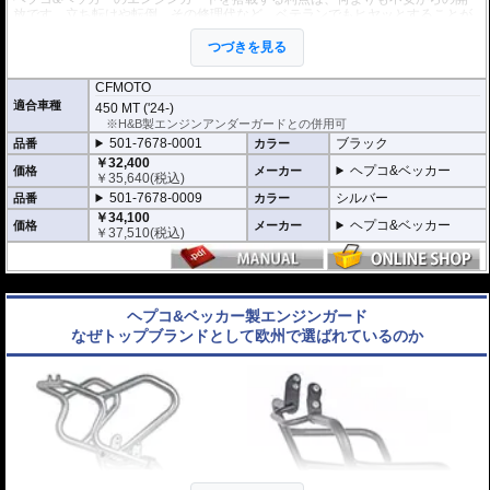
放です。立ち転けや転倒、その修理代など、ベテランでもヒヤッとすることが
あります。
ヘプコ&ベッカーではツーリングを心から楽しむことを目指し、製品を開発、
つづきを見る
お届けしています。
CFMOTO
高い安全性
適合車種
450 MT ('24-)
万が一の有事から車体を守ります。直接のダメージを防ぐだけでなく、衝撃を
※H&B製エンジンアンダーガードとの併用可
多点に分散し、全体的にダメージを少なくする効果が期待できます。
地面と車体の間への足の挟み込みなども防ぐことも大事な機能です。
501-7678-0001
ブラック
品番
カラー
￥32,400
ヘプコ&ベッカー
価格
メーカー
品質の差別化
￥
35,640
(税込)
ヘプコ&ベッカーのエンジンガードにはパイプ内部に性質の異なる特殊強化パ
501-7678-0009
シルバー
品番
カラー
イプをさらに1本追加させた2重構造を採用。
￥34,100
ヘプコ&ベッカー
肉厚スチールの加工が施されている車両接合ポイントはトライ&エラーより導
価格
メーカー
￥
37,510
(税込)
きだされた耐衝撃性に優れた構造です。
また多点支持や、パイプのつなぎ方も差し込みタイプとすることで、充分な強
度を確保。
---
これらのこだわりを元に、各所にツーリングライフの向上に貢献できるよう工
夫が施されています。
ヘプコ&ベッカー製エンジンガード
なぜトップブランドとして欧州で選ばれているのか