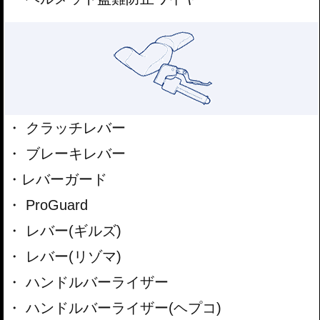
し、まるで1つのフレームであるかのような圧倒的な高い完成度を誇ります。
ヘプコ&ベッカーは今年で創業51年になります。長い歴史が選ばれ続けている
証であり、同時に積み重ねてきた多くの知識と技術を製品に反映させ続けてい
ることが 多くのライダーに選ばれ続けている理由です。
クラッチレバー
ブレーキレバー
レバーガード
ProGuard
レバー(ギルズ)
レバー(リゾマ)
ハンドルバーライザー
ハンドルバーライザー(ヘプコ)