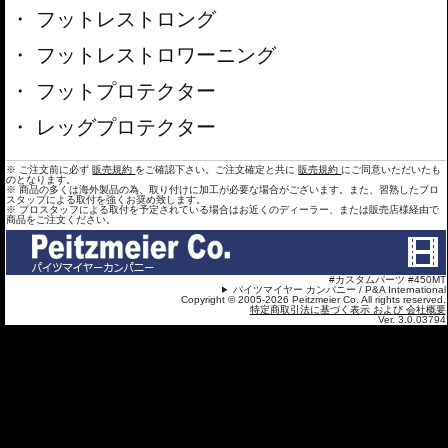
フットレストロング
フットレストロワーニング
フットプロテクター
レッグプロテクター
※ ご注文前に必ず
販売規約
をご確認下さい。ご注文確定と共に
販売規約
にご同意いただいたも
のとなります。
※ 商品の多くは海外製品の為、取り付けに加工が必要な場合がございます。また、習熟したプロ
スタップによる取付を強くお奨め致します。
※ プロスタッフによる取付を予定されている場合はお近くのディーラー、または販売店様経由で
商品をご注文ください。
#カスタムパーツ #450MT
パイツマイヤー カンパニー / P&A International
Copyright © 2005-2026 Peitzmeier Co. All rights reserved.
特定商取引法に基づく表示 および 会社概要
Ver. 3.0.03794