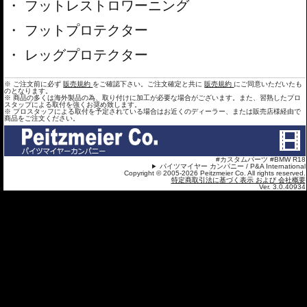
フットレストロワーニング
フットプロテクター
レッグプロテクター
※ ご注文前に必ず
販売規約
をご確認下さい。ご注文確定と共に
販売規約
にご同意いただいたも
のとなります。
※ 商品の多くは海外製品の為、取り付けに加工が必要な場合がございます。また、習熟したプロ
スタップによる取付を強くお奨め致します。
※ プロスタッフによる取付を予定されている場合はお近くのディーラー、または販売店様経由で
商品をご注文ください。
#カスタムパーツ #BMW R18
パイツマイヤー カンパニー / P&A International
Copyright © 2005-2026 Peitzmeier Co. All rights reserved.
特定商取引法に基づく表示 および 会社概要
Ver. 3.0.40934