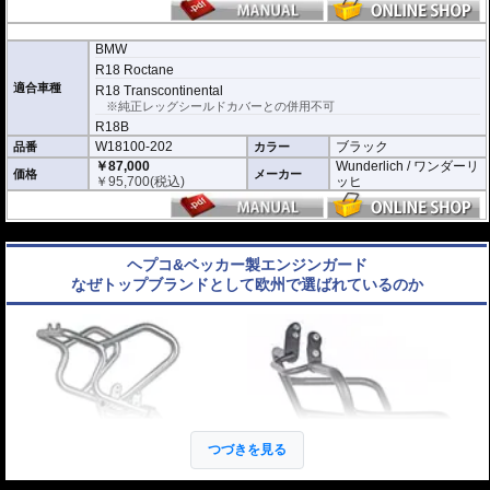
BMW
R18 Roctane
適合車種
R18 Transcontinental
※純正レッグシールドカバーとの併用不可
R18B
W18100-202
ブラック
品番
カラー
￥87,000
Wunderlich / ワンダーリ
価格
メーカー
￥
95,700
(税込)
ッヒ
---
ヘプコ&ベッカー製エンジンガード
なぜトップブランドとして欧州で選ばれているのか
つづきを見る