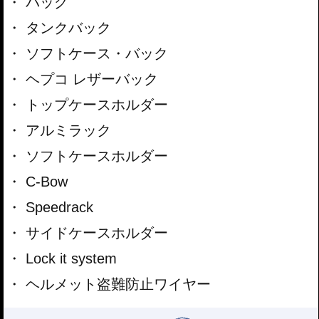
バッグ
せた2重構造を採用。肉厚スチールの加
工が施されている接合ポイントはトライ
タンクバック
&エラーより導きだされた耐衝撃性に優
れた構造となります。有事に直接のダメ
ソフトケース・バック
ージを防ぐだけでなく、衝撃を多点に分
散し、全体的なダメージを少なくする効
ヘプコ レザーバック
果が期待できます。
トップケースホルダー
アルミラック
ソフトケースホルダー
C-Bow
Speedrack
デザイン性に関してはデザイナーの意図を最大限汲み取り、またその車体を愛
するライターの期待にも応えます。エンジンガードのパイプラインを車体に這
サイドケースホルダー
わせ、長さや角度なども最適化。表面はパウダー塗装を採用し、高強度と高質
感を両立しました。ドレスアップパーツとしても車体イメージの向上に貢献し
Lock it system
ます。
特にフレームカラーが特徴の車両には同色のエンジンガードをラインナップ
ヘルメット盗難防止ワイヤー
し、まるで1つのフレームであるかのような圧倒的な高い完成度を誇ります。
ヘプコ&ベッカーは今年で創業51年になります。長い歴史が選ばれ続けている