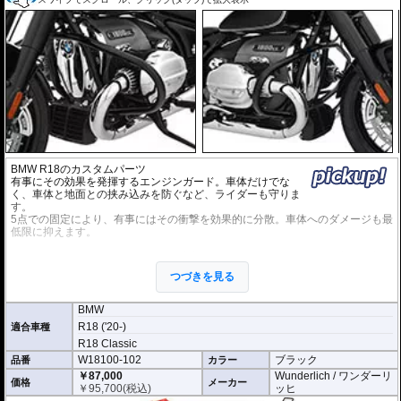
BMW R18のカスタムパーツ
有事にその効果を発揮するエンジンガード。車体だけでな
く、車体と地面との挟み込みを防ぐなど、ライダーも守りま
す。
5点での固定により、有事にはその衝撃を効果的に分散。車体へのダメージも最
低限に抑えます。
このBMW R18用エンジンガードは他車種のエンジンガードの規格を超えた贅沢
な仕様となっています。
つづきを見る
車体を美しく魅せるため、通常より極太の32mmパイプを使用。
デザイナーはその形状にもこだわり、R18の全体的なスタイルと調和し、独自
のアクセントとなるよう、慎重に設計しました。
BMW
フレームにマッチする、クロームまたはブラックパウダー塗装の美しい仕上が
R18 ('20-)
適合車種
り。
R18 Classic
W18100-102
ブラック
品番
カラー
￥87,000
Wunderlich / ワンダーリ
価格
メーカー
￥
95,700
(税込)
ッヒ