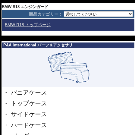
---
BMW R18用 エンジンガード
BMW R18 エンジンガード
商品カテゴリー :
なぜヘプコ&ベッカーのエンジンガードが欧州の多くのライダーに選ばれている
のでしょうか。それはエンジンガードとしての機能はもちろん、そのデザイン
BMW R18 トップページ
性など、製品としての高い完成度が深く関係しています。
エンジンガートやタンクガードというと、一般的にエンジンや車体を守るも
---
の、と考える方が多いでしょう。 しかし、ヘプコ&ベッカーの考え方は少し違
P&A International パーツ＆アクセサリ
います。
-- 全てはライダーの安全のために --
アクシデントは様々なものがあります
が、地面と車体の間への足の挟み込みは
意外と多く、この場合、重傷となるケー
スが多いです。 ヘプコ&ベッカーのエン
ジンガードやタンクガードはこの挟み込
パニアケース
みのリスクを大幅に軽減します。 ヘプ
コ&ベッカーエンジンガード / タンクガ
トップケース
ードヘプコ&ベッカーエンジンガード /
タンクガードその為には重い車体が倒れ
サイドケース
込んできてもその形状を維持する充分な強度が必要です。もちろんエンジンや
車体を守る役割も忘れてはいません。
ハードケース
安全性に関してはパイプ内部に性質の異
なる特殊強化パイプをさらに1本追加さ