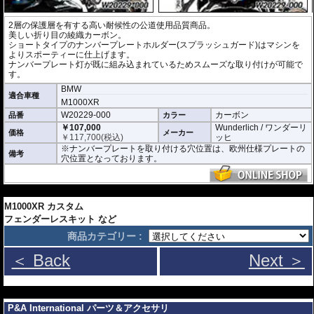
2層の保護層を有する高い耐候性の公道使用品質商品。
美しい折り目の綾織カーボン。
ショートタイプのナンバープレートホルダー(スプラッシュガード)はマシンを
よりスポーティーに仕上げます。
ナンバープレート灯が既に組み込まれているためスムーズな取り付けが可能で
す。
BMW
適合車種
M1000XR
W20229-000
カーボン
品番
カラー
￥107,000
Wunderlich / ワンダーリ
価格
メーカー
￥
117,700
(税込)
ッヒ
※ナンバープレートを取り付ける穴位置は、欧州仕様プレートの
備考
穴位置となっております。
---
M1000XR カスタム
フェンダーレスキット など
商品カテゴリー :
＜ Back
Next ＞
---
P&A International パーツ＆アクセサリ