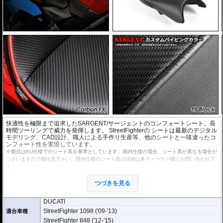
快適性を極限まで追求したSARGENT/サージェントのコンフォートシート。長
時間ツーリングで威力を発揮します。 StreetFighterの シートは最新のデジタル
モデリング、CAD設計、職人による手作り生産等、他のシートと一味違ったコ
ンフォート性を実現しています。
※製品はEU仕様でのシート高を基準としています。国内仕様の場合、シート高が異なる場合が
ございますので御注意下さい。国内仕様のシート高の詳細は各ディーラー様にお問い合わせ下
さい。
パイピングのカラーが
つづきを見る
選べます カラーサン
プルは
Sargentパイピ
DUCATI
ングカラー表
をご確
認ください。
StreetFighter 1098 ('09-'13)
適合車種
※受注後の職人による手作り生産の為、お届けまでに1~2ヶ月程要します。
StreetFighter 848 ('12-'15)