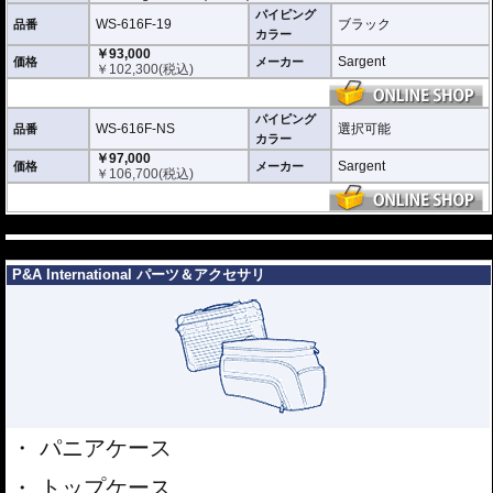
パイピング
WS-616F-19
ブラック
・軽量、高快適 Super Cell Atomic Foamを採用
品番
カラー
・人間工学に基づく設計で長距離走行でも疲れない
￥93,000
・操作性を向上するハイグリップゾーンをサイドに設置
Sargent
価格
メーカー
￥
102,300
(税込)
・特許取得ゾーンサスペンションテクノロジーで高圧力点の圧力を分散し疲労
を軽減
・無駄な保熱、重量増につながるゲルを使用せず、硬さ、衝撃吸収等に優れた
独自素材
パイピング
WS-616F-NS
選択可能
品番
・ダブルステッチにより充分な強度を確保
カラー
・純正シートと付け替えるだけの簡単取付 完全互換
￥97,000
・純正シートを送って頂く必要はございません。
Sargent
価格
メーカー
￥
106,700
(税込)
・表皮にはCarbonFを採用
・高耐久、メンテナンスフリー。綾織カーボン風 CarbonFX
---
---
P&A International パーツ＆アクセサリ
パニアケース
トップケース