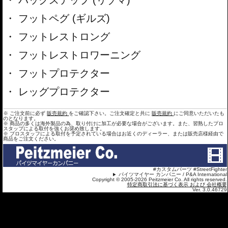
バックステップ (リゾマ)
フットペグ (ギルズ)
フットレストロング
フットレストロワーニング
フットプロテクター
レッグプロテクター
※ ご注文前に必ず
販売規約
をご確認下さい。ご注文確定と共に
販売規約
にご同意いただいたも
のとなります。
※ 商品の多くは海外製品の為、取り付けに加工が必要な場合がございます。また、習熟したプロ
スタップによる取付を強くお奨め致します。
※ プロスタッフによる取付を予定されている場合はお近くのディーラー、または販売店様経由で
商品をご注文ください。
#カスタムパーツ #StreetFighter
パイツマイヤー カンパニー / P&A International
Copyright © 2005-2026 Peitzmeier Co. All rights reserved.
特定商取引法に基づく表示 および 会社概要
Ver. 3.0.46729