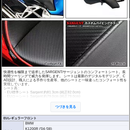
快適性を極限まで追求したSARGENT/サージェントのコンフォートシート。長
時間ツーリングで威力を発揮します。 シートは最新のデジタルモデリング、C
AD設計、職人による手作り生産等、他のシートと一味違ったコンフォート性を
実現しています。
シート高 :
・EU標準シート Sargent 約81.3cm (純正82.0cm)
・EUローシート Sargent 約79.0cm (純正79.0cm)
※製品はEU仕様でのシート高を基準としています。国内仕様の場合、シート高が異なる場合が
ございますので御注意下さい。国内仕様のシート高の詳細は各ディーラー様にお問い合わせ下
つづきを見る
さい。
パイピングのカラーが
EUレギュラーフロント
選べます カラーサン
BMW
プルは
Sargentパイピ
K1200R ('04-'08)
ングカラー表
をご確