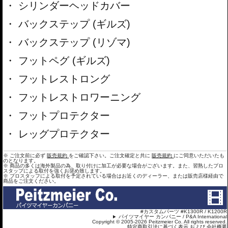
シリンダーヘッドカバー
バックステップ (ギルズ)
バックステップ (リゾマ)
フットペグ (ギルズ)
フットレストロング
フットレストロワーニング
フットプロテクター
レッグプロテクター
※ ご注文前に必ず
販売規約
をご確認下さい。ご注文確定と共に
販売規約
にご同意いただいたも
のとなります。
※ 商品の多くは海外製品の為、取り付けに加工が必要な場合がございます。また、習熟したプロ
スタップによる取付を強くお奨め致します。
※ プロスタッフによる取付を予定されている場合はお近くのディーラー、または販売店様経由で
商品をご注文ください。
#カスタムパーツ #K1300R / K1200R
パイツマイヤー カンパニー / P&A International
Copyright © 2005-2026 Peitzmeier Co. All rights reserved.
特定商取引法に基づく表示 および 会社概要