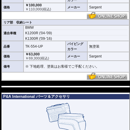
カラー
￥100,000
Sargent
価格
メーカー
￥
110,000
(税込)
リア部 収納シート
BMW
K1200R ('04-'09)
適合車種
K1300R ('09-'16)
パイピング
TK-554-UP
無塗装
品番
カラー
￥63,000
Sargent
価格
メーカー
￥
69,300
(税込)
※ 下地処理、塗装はお客様でご手配ください。
備考
---
---
P&A International パーツ＆アクセサリ