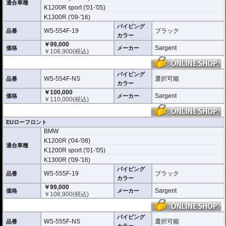
適合車種
認ください。
K1200R sport ('01-'05)
K1300R ('09-'16)
※受注後の職人による手作り生産の為、お届けまでに1~2ヶ月程要します。
パイピング
WS-554F-19
ブラック
品番
フロントのシートはEUレギュラーシートとEUローシートの選択が可能。
カラー
リアシート部に収納シート(搭乗不可)が別途必要です
￥99,000
Sargent
価格
メーカー
￥
108,900
(税込)
・軽量、高快適 Super Cell Atomic Foamを採用
・人間工学に基づく設計で長距離走行でも疲れない
・操作性を向上するハイグリップゾーンをサイドに設置
パイピング
・特許取得ゾーンサスペンションテクノロジーで高圧力点の圧力を分散し疲労
WS-554F-NS
選択可能
品番
を軽減
カラー
・無駄な保熱、重量増につながるゲルを使用せず、硬さ、衝撃吸収等に優れた
￥100,000
Sargent
独自素材
価格
メーカー
￥
110,000
(税込)
・ダブルステッチにより充分な強度を確保
・純正シートと付け替えるだけの簡単取付 完全互換
・表皮にはCarbonFXを採用
EUローフロント
・高耐久、メンテナンスフリー。綾織カーボン風 CarbonFX
BMW
K1200R ('04-'08)
適合車種
K1200R sport ('01-'05)
K1300R ('09-'16)
パイピング
WS-555F-19
ブラック
品番
カラー
￥99,000
Sargent
価格
メーカー
￥
108,900
(税込)
パイピング
WS-555F-NS
選択可能
品番