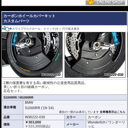
---
カーボンホイールカバーキット
カスタムパーツ
スワイプでスクロール、クリック(タップ)で拡大表示
2層の保護層を有する高い耐候性の公道使用品質商品。
美しい折り目の綾織カーボン。
左右セット。
S1000RR / M1000RR
BMW
適合車種
S1000RR ('19-'24)
適合の一部のみ表示しています
全車種表示はこちら
W36222-030
カーボン
品番
カラー
￥303,000
Wunderlich / ワンダーリ
価格
メーカー
￥
333,300
(税込)
ッヒ