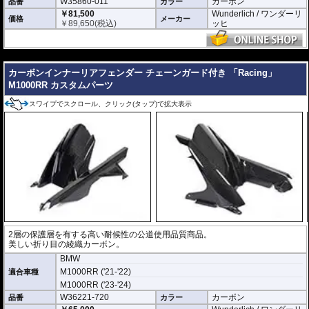
W35860-011
カーボン
品番
カラー
￥81,500
Wunderlich / ワンダーリ
価格
メーカー
￥
89,650
(税込)
ッヒ
---
カーボンインナーリアフェンダー チェーンガード付き 「Racing」
M1000RR カスタムパーツ
スワイプでスクロール、クリック(タップ)で拡大表示
2層の保護層を有する高い耐候性の公道使用品質商品。
美しい折り目の綾織カーボン。
BMW
M1000RR ('21-'22)
適合車種
M1000RR ('23-'24)
W36221-720
カーボン
品番
カラー