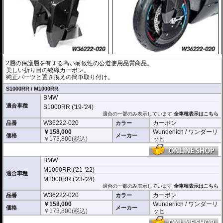
2層の保護層を有する高い耐候性の公道使用品質商品。
美しい折り目の綾織カーボン。
純正パーツと置き換えの簡単取り付け。
S1000RR / M1000RR
BMW
適合車種
S1000RR ('19-'24)
適合の一部のみ表示しています
全車種表示はこちら
W36222-020
カーボン
品番
カラー
￥158,000
Wunderlich / ワンダーリ
価格
メーカー
￥
173,800
(税込)
ッヒ
BMW
M1000RR ('21-'22)
適合車種
M1000RR ('23-'24)
適合の一部のみ表示しています
全車種表示はこちら
W36222-020
カーボン
品番
カラー
￥158,000
Wunderlich / ワンダーリ
価格
メーカー
￥
173,800
(税込)
ッヒ