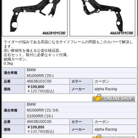
ライダーの悩みである高温になるサイドフレームの問題もこのカバーで解決し
ます。
高い耐候性を備える公道仕様品質。
左右セット。取付に必要なキット付属。
綾織カーボン。
0.3kg
BMW
適合車種
M1000RR ('25-)
4663B101C00
カーボン
品番
カラー
￥109,800
alpha Racing
価格
メーカー
￥
120,780
(税込)
BMW
M1000RR ('21-'24)
適合車種
S1000RR ('19-)
4663B100C00
カーボン
品番
カラー
￥109,800
alpha Racing
価格
メーカー
￥
120,780
(税込)