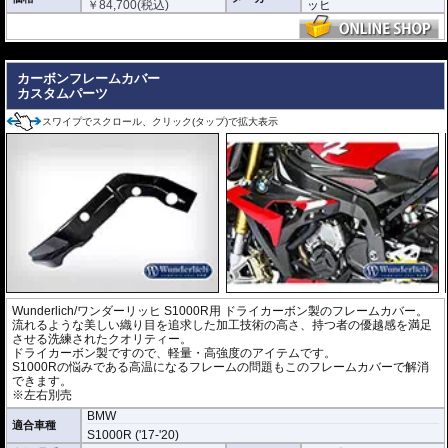
￥
84,700
(税込)
ッヒ
---
カーボンフレームカバー
カスタムパーツ
スワイプでスクロール、クリック(タップ)で拡大表示
Wunderlich/ワンダーリッヒ S1000R用 ドライカーボン製のフレームカバー。
流れるような美しい織り目を追求した加工技術の高さ、持つ者の優越感を満足
させる洗練されたクオリティー。
ドライカーボン製ですので、軽量・高強度のアイテムです。
S1000Rの悩みである高温になるフレームの問題もこのフレームカバーで解消
できます。
※左右別売
BMW
適合車種
S1000R ('17-'20)