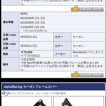
※写真のカラーリングは広告上の演出です。製品には含まれませ
ん。
BMW
M1000RR ('21-'22)
適合車種
M1000RR ('23-'24)
S1000RR ('19-'24)
※M-sport仕様車のみ
左側 Large
W35910-411
カーボン
カラー
品番
右側 Large
W35910-511
カーボン
カラー
品番
￥70,000
Wunderlich / ワンダーリ
価格
メーカー
￥
77,000
(税込)
ッヒ
※左右別売
※M-Sport仕様車のみ取り付けが可能 (フレームが異なるため)
備考
※写真のカラーリングは広告上の演出です。製品には含まれませ
ん。
---
alphaRacing カーボンフレームカバー
スワイプでスクロール、クリック(タップ)で拡大表示