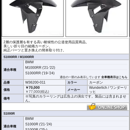
2層の保護層を有する高い耐候性の公道使用品質商品。
美しい折り目の綾織カーボン。
純正パーツと置き換えの簡単取り付け。
S1000RR / M1000RR
BMW
M1000RR ('21-'22)
適合車種
S1000RR ('19-'24)
適合の一部のみ表示しています
全車種表示はこちら
W36200-011
カーボン
品番
カラー
￥70,000
Wunderlich / ワンダーリ
価格
メーカー
￥
77,000
(税込)
ッヒ
※写真のカラーリングは広告上の演出です。製品には含まれませ
備考
ん。
S1000R
BMW
S1000R ('21-'24)
適合車種
S1000R ('25-)