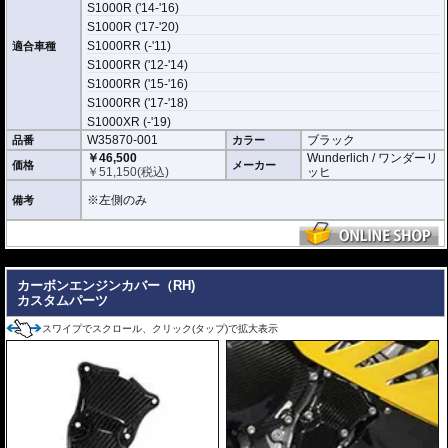
S1000R ('14-'16)
S1000R ('17-'20)
S1000RR (-'11)
適合車種
S1000RR ('12-'14)
S1000RR ('15-'16)
S1000RR ('17-'18)
S1000XR (-'19)
W35870-001
ブラック
品番
カラー
￥46,500
Wunderlich / ワンダーリ
価格
メーカー
￥
51,150
(税込)
ッヒ
※左側のみ
備考
---
カーボンエンジンカバー（RH)
カスタムパーツ
スワイプでスクロール、クリック(タップ)で拡大表示