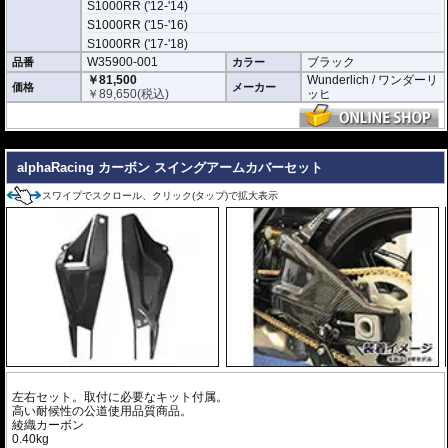
S1000RR ('12-'14)
S1000RR ('15-'16)
S1000RR ('17-'18)
W35900-001
ブラック
品番
カラー
￥81,500
Wunderlich / ワンダーリ
価格
メーカー
￥
89,650
(税込)
ッヒ
---
alphaRacing カーボン スイングアームカバーセット
スワイプでスクロール、クリック(タップ)で拡大表示
左右セット。取付に必要なキット付属。
高い耐候性の公道使用品質商品。
綾織カーボン
0.40kg