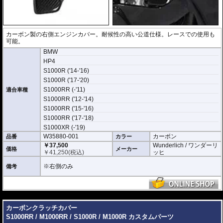
カーボン製の右側エンジンカバー。耐候性の高い公道仕様。レースでの使用も
可能。
BMW
HP4
S1000R ('14-'16)
S1000R ('17-'20)
S1000RR (-'11)
適合車種
S1000RR ('12-'14)
S1000RR ('15-'16)
S1000RR ('17-'18)
S1000XR (-'19)
W35880-001
カーボン
品番
カラー
￥37,500
Wunderlich / ワンダーリ
価格
メーカー
￥
41,250
(税込)
ッヒ
※右側のみ
備考
---
カーボンクラッチカバー
S1000RR / M1000RR / S1000R / M1000R カスタムパーツ