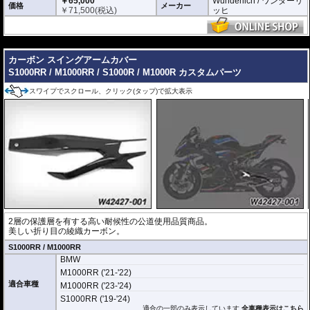
￥65,000
Wunderlich / ワンダーリ
価格
メーカー
￥
71,500
(税込)
ッヒ
---
カーボン スイングアームカバー
S1000RR / M1000RR / S1000R / M1000R カスタムパーツ
スワイプでスクロール、クリック(タップ)で拡大表示
2層の保護層を有する高い耐候性の公道使用品質商品。
美しい折り目の綾織カーボン。
S1000RR / M1000RR
BMW
M1000RR ('21-'22)
適合車種
M1000RR ('23-'24)
S1000RR ('19-'24)
適合の一部のみ表示しています
全車種表示はこちら