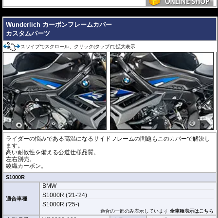
---
Wunderlich カーボンフレームカバー
カスタムパーツ
スワイプでスクロール、クリック(タップ)で拡大表示
ライダーの悩みである高温になるサイドフレームの問題もこのカバーで解決し
ます。
高い耐候性を備える公道仕様品質。
左右別売。
綾織カーボン。
S1000R
BMW
S1000R ('21-'24)
適合車種
S1000R ('25-)
適合の一部のみ表示しています
全車種表示はこちら