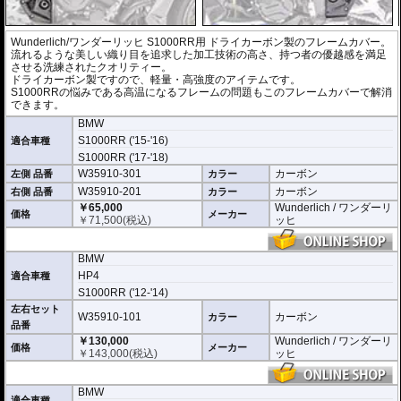
Wunderlich/ワンダーリッヒ S1000RR用 ドライカーボン製のフレームカバー。
流れるような美しい織り目を追求した加工技術の高さ、持つ者の優越感を満足
させる洗練されたクオリティー。
ドライカーボン製ですので、軽量・高強度のアイテムです。
S1000RRの悩みである高温になるフレームの問題もこのフレームカバーで解消
できます。
BMW
S1000RR ('15-'16)
適合車種
S1000RR ('17-'18)
W35910-301
カーボン
左側 品番
カラー
W35910-201
カーボン
右側 品番
カラー
￥65,000
Wunderlich / ワンダーリ
価格
メーカー
￥
71,500
(税込)
ッヒ
BMW
HP4
適合車種
S1000RR ('12-'14)
左右セット
W35910-101
カーボン
カラー
品番
￥130,000
Wunderlich / ワンダーリ
価格
メーカー
￥
143,000
(税込)
ッヒ
BMW
適合車種