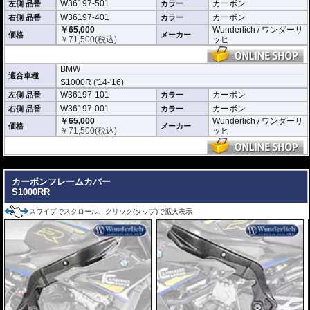
W36197-501
カーボン
左側 品番
カラー
W36197-401
カーボン
右側 品番
カラー
￥65,000
Wunderlich / ワンダーリ
価格
メーカー
￥
71,500
(税込)
ッヒ
BMW
適合車種
S1000R ('14-'16)
W36197-101
カーボン
左側 品番
カラー
W36197-001
カーボン
右側 品番
カラー
￥65,000
Wunderlich / ワンダーリ
価格
メーカー
￥
71,500
(税込)
ッヒ
---
カーボンフレームカバー
S1000RR
スワイプでスクロール、クリック(タップ)で拡大表示