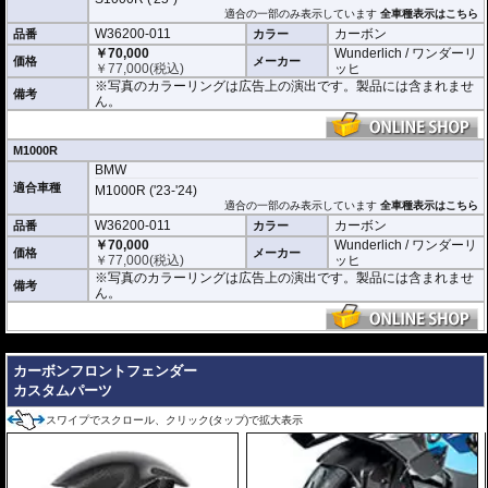
適合の一部のみ表示しています
全車種表示はこちら
W36200-011
カーボン
品番
カラー
￥70,000
Wunderlich / ワンダーリ
価格
メーカー
￥
77,000
(税込)
ッヒ
※写真のカラーリングは広告上の演出です。製品には含まれませ
備考
ん。
M1000R
BMW
適合車種
M1000R ('23-'24)
適合の一部のみ表示しています
全車種表示はこちら
W36200-011
カーボン
品番
カラー
￥70,000
Wunderlich / ワンダーリ
価格
メーカー
￥
77,000
(税込)
ッヒ
※写真のカラーリングは広告上の演出です。製品には含まれませ
備考
ん。
---
カーボンフロントフェンダー
カスタムパーツ
スワイプでスクロール、クリック(タップ)で拡大表示