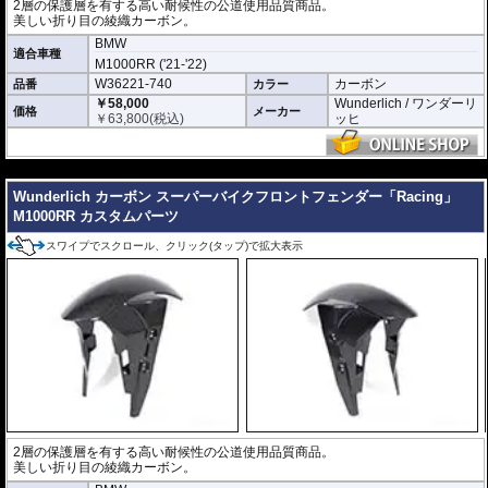
2層の保護層を有する高い耐候性の公道使用品質商品。
美しい折り目の綾織カーボン。
BMW
適合車種
M1000RR ('21-'22)
W36221-740
カーボン
品番
カラー
￥58,000
Wunderlich / ワンダーリ
価格
メーカー
￥
63,800
(税込)
ッヒ
---
Wunderlich カーボン スーパーバイクフロントフェンダー「Racing」
M1000RR カスタムパーツ
スワイプでスクロール、クリック(タップ)で拡大表示
2層の保護層を有する高い耐候性の公道使用品質商品。
美しい折り目の綾織カーボン。