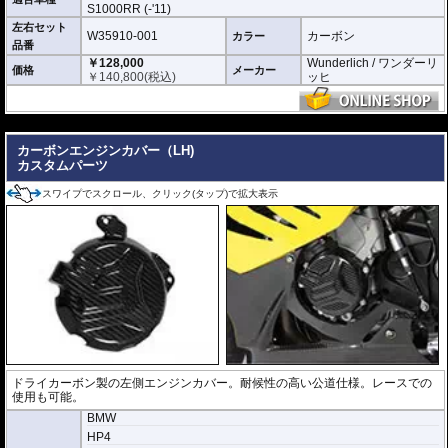
S1000RR (-'11)
左右セット
W35910-001
カーボン
カラー
品番
￥128,000
Wunderlich / ワンダーリ
価格
メーカー
￥
140,800
(税込)
ッヒ
---
カーボンエンジンカバー（LH)
カスタムパーツ
スワイプでスクロール、クリック(タップ)で拡大表示
ドライカーボン製の左側エンジンカバー。耐候性の高い公道仕様。レースでの
使用も可能。
BMW
HP4