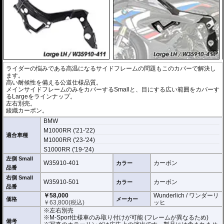
ライダーの悩みである高温になるサイドフレームの問題もこのカバーで解決し
ます。
高い耐候性を備える公道仕様品質。
メインサイドフレームのみをカバーするSmallと、目にする広い範囲をカバーす
るLargeをラインナップ。
左右別売。
綾織カーボン。
BMW
M1000RR ('21-'22)
適合車種
M1000RR ('23-'24)
S1000RR ('19-'24)
左側 Small
W35910-401
カーボン
カラー
品番
右側 Small
W35910-501
カーボン
カラー
品番
￥58,000
Wunderlich / ワンダーリ
価格
メーカー
￥
63,800
(税込)
ッヒ
※左右別売
※M-Sport仕様車のみ取り付けが可能 (フレームが異なるため)
備考