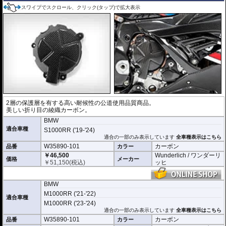
スワイプでスクロール、クリック(タップ)で拡大表示
2層の保護層を有する高い耐候性の公道使用品質商品。
美しい折り目の綾織カーボン。
BMW
適合車種
S1000RR ('19-'24)
適合の一部のみ表示しています
全車種表示はこちら
W35890-101
カーボン
品番
カラー
￥46,500
Wunderlich / ワンダーリ
価格
メーカー
￥
51,150
(税込)
ッヒ
BMW
M1000RR ('21-'22)
適合車種
M1000RR ('23-'24)
適合の一部のみ表示しています
全車種表示はこちら
W35890-101
カーボン
品番
カラー