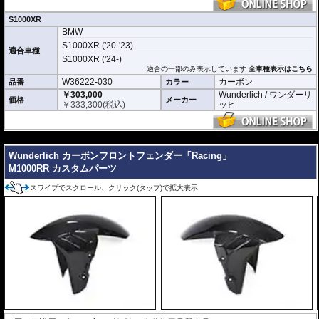
S1000XR
BMW
S1000XR ('20-'23)
適合車種
S1000XR ('24-)
適合の一部のみ表示しています
全車種表示はこちら
W36222-030
カーボン
品番
カラー
￥303,000
Wunderlich / ワンダーリ
価格
メーカー
￥
333,300
(税込)
ッヒ
---
Wunderlich カーボンフロントフェンダー「Racing」
M1000RR カスタムパーツ
スワイプでスクロール、クリック(タップ)で拡大表示