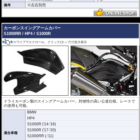
※左右別売
備考
---
カーボンスイングアームカバー
S1000RR / HP4 / S1000R
スワイプでスクロール、クリック(タップ)で拡大表示
ドライカーボン製のスイングアームカバー。対候性の高い公道仕様。レースで
の使用も可能。
BMW
HP4
S1000R ('14-'16)
S1000R ('17-'20)
適合車種
S1000RR (-'11)