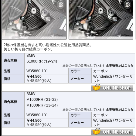
2層の保護層を有する高い耐候性の公道使用品質商品。
美しい折り目の綾織カーボン。
BMW
適合車種
S1000RR ('19-'24)
適合の一部のみ表示しています
全車種表示はこちら
W35880-101
カーボン
品番
カラー
￥44,500
Wunderlich / ワンダーリ
価格
メーカー
￥
48,950
(税込)
ッヒ
BMW
M1000RR ('21-'22)
適合車種
M1000RR ('23-'24)
適合の一部のみ表示しています
全車種表示はこちら
W35880-101
カーボン
品番
カラー
￥44,500
Wunderlich / ワンダーリ
価格
メーカー
￥
48,950
(税込)
ッヒ