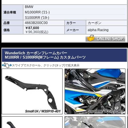
BMW
M1000RR ('21-)
適合車種
S1000RR ('19-)
4663B200C00
カーボン
品番
カラー
￥87,600
alpha Racing
価格
メーカー
￥
96,360
(税込)
---
Wunderlich カーボンフレームカバー
M100RR / S1000RR(Mフレーム) カスタムパーツ
スワイプでスクロール、クリック(タップ)で拡大表示