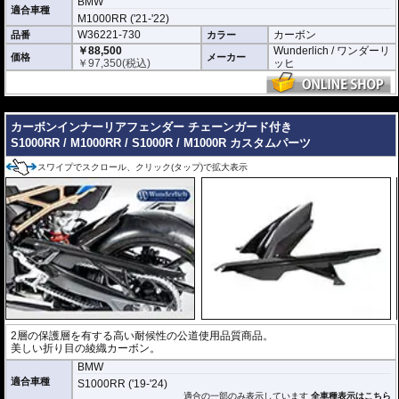
BMW
適合車種
M1000RR ('21-'22)
W36221-730
カーボン
品番
カラー
￥88,500
Wunderlich / ワンダーリ
価格
メーカー
￥
97,350
(税込)
ッヒ
---
カーボンインナーリアフェンダー チェーンガード付き
S1000RR / M1000RR / S1000R / M1000R カスタムパーツ
スワイプでスクロール、クリック(タップ)で拡大表示
2層の保護層を有する高い耐候性の公道使用品質商品。
美しい折り目の綾織カーボン。
BMW
適合車種
S1000RR ('19-'24)
適合の一部のみ表示しています
全車種表示はこちら