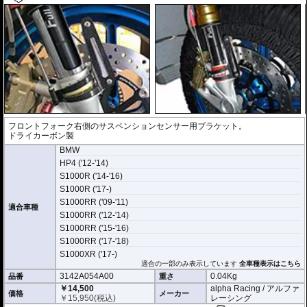
フロントフォーク右側のサスペンションセンサー用ブラケット。
ドライカーボン製
BMW
HP4 ('12-'14)
S1000R ('14-'16)
S1000R ('17-)
S1000RR ('09-'11)
適合車種
S1000RR ('12-'14)
S1000RR ('15-'16)
S1000RR ('17-'18)
S1000XR ('17-)
適合の一部のみ表示しています
全車種表示はこちら
3142A054A00
0.04Kg
品番
重さ
￥14,500
alpha Racing / アルファ
価格
メーカー
￥
15,950
(税込)
レーシング