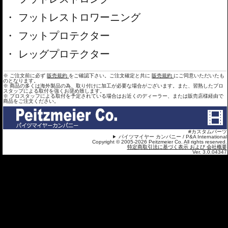
フットレストロワーニング
フットプロテクター
レッグプロテクター
※ ご注文前に必ず
販売規約
をご確認下さい。ご注文確定と共に
販売規約
にご同意いただいたも
のとなります。
※ 商品の多くは海外製品の為、取り付けに加工が必要な場合がございます。また、習熟したプロ
スタップによる取付を強くお奨め致します。
※ プロスタッフによる取付を予定されている場合はお近くのディーラー、または販売店様経由で
商品をご注文ください。
#カスタムパーツ
パイツマイヤー カンパニー / P&A International
Copyright © 2005-2026 Peitzmeier Co. All rights reserved.
特定商取引法に基づく表示 および 会社概要
Ver. 3.0.04347