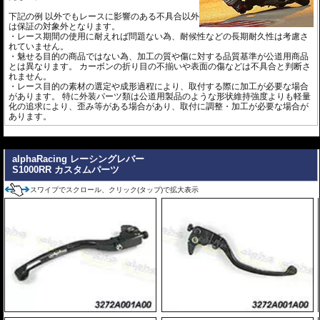
下記の例 以外でもレースに影響のある不具合以外
は保証の対象外となります。
・レース期間の使用に耐えれば問題ない為、耐候性などの長期耐久性は考慮さ
れていません。
・魅せる目的の商品ではない為、加工の質や傷に対する品質基準が公道用商品
とは異なります。 カーボンの折り目の不揃いや表面の傷などは不具合と判断さ
れません。
・レース目的の素材の選定や成形過程により、取付する際に加工が必要な場合
があります。 特に外装パーツ類は公道用製品のような形状維持強度よりも軽量
化の追求により、歪み等がある場合があり、取付に調整・加工が必要な場合が
あります。
---
alphaRacing レーシングレバー
S1000RR カスタムパーツ
スワイプでスクロール、クリック(タップ)で拡大表示