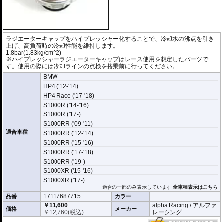
ラジエーターキャップをハイプレッシャー化することで、冷却水の沸点を引き
上げ、高負荷時の冷却性能を維持します。
1.8bar(1.83kg/cm^2)
※ハイプレッシャーラジエーターキャップはレース使用を想定したパーツで
す。使用の際には冷却ラインの点検を搭乗前に行ってください。
BMW
HP4 ('12-'14)
HP4 Race ('17-'18)
S1000R ('14-'16)
S1000R ('17-)
S1000RR ('09-'11)
適合車種
S1000RR ('12-'14)
S1000RR ('15-'16)
S1000RR ('17-'18)
S1000RR ('19-)
S1000XR ('15-'16)
S1000XR ('17-)
適合の一部のみ表示しています
全車種表示はこちら
17117687715
品番
カラー
￥11,600
alpha Racing / アルファ
価格
メーカー
￥
12,760
(税込)
レーシング