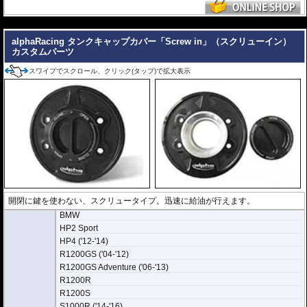
---
alphaRacing タンクキャップカバー「Screw in」（スクリューイン）
カスタムパーツ
スワイプでスクロール、クリック(タップ)で拡大表示
開閉に鍵を使わない、スクリュータイプ。迅速に給油が行えます。
BMW
HP2 Sport
HP4 ('12-'14)
R1200GS ('04-'12)
R1200GS Adventure ('06-'13)
R1200R
R1200S
S1000R ('14-'16)