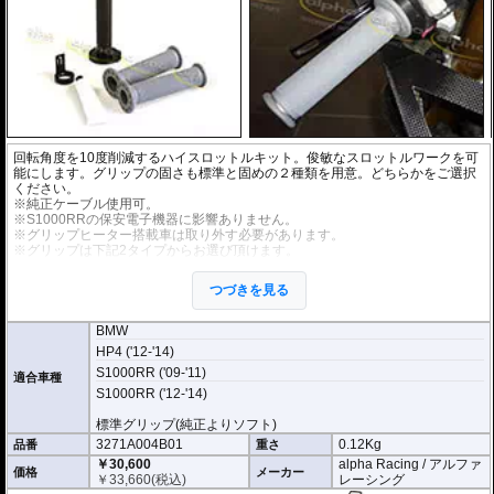
回転角度を10度削減するハイスロットルキット。俊敏なスロットルワークを可
能にします。グリップの固さも標準と固めの２種類を用意。どちらかをご選択
ください。
※純正ケーブル使用可。
※S1000RRの保安電子機器に影響ありません。
※グリップヒーター搭載車は取り外す必要があります。
※グリップは下記2タイプからお選び頂けます。
・ハードタイプ(純正同等) 3271A004B01-01
・標準タイプ(純正よりソフト) 3271A004B00-01
つづきを見る
BMW
HP4 ('12-'14)
S1000RR ('09-'11)
適合車種
S1000RR ('12-'14)
標準グリップ(純正よりソフト)
3271A004B01
0.12Kg
品番
重さ
￥30,600
alpha Racing / アルファ
価格
メーカー
￥
33,660
(税込)
レーシング