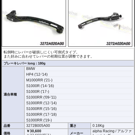
転倒時にレバーが破損しにくい可倒式タイプ。
また好みに合わせてレバーの初期位置が調整できます。
ブレーキレバー long : 180g
BMW
HP4 ('12-'14)
M1000RR ('21-)
S1000R ('14-'16)
S1000R ('17-)
適合車種
S1000RR ('09-'11)
S1000RR ('12-'14)
S1000RR ('15-'16)
S1000RR ('17-'18)
S1000RR ('19-)
3272B005A00
0.18Kg
品番
重さ
￥30,600
alpha Racing / アルファ
価格
メーカー