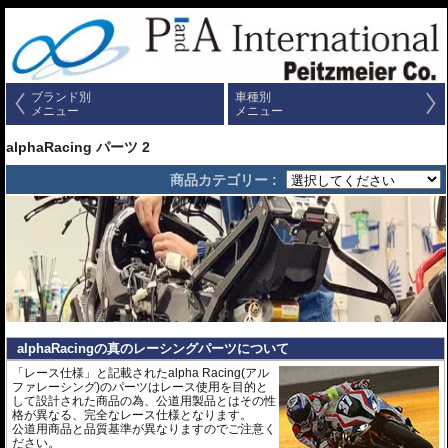
ブランド別
車種別
メニュー
メニュー
alphaRacing パーツ 2
商品カテゴリー :
alphaRacingの真のレーシングパーツについて
「レース仕様」と記載されたalpha Racing(アル
ファレーシング)のパーツはレース使用を目的と
して設計された商品の為、公道用製品とはその性
格が異なる、完全なレース仕様となります。
公道用商品と品質基準が異なりますのでご注意く
ださい。