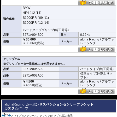
BMW
HP4 ('12-'14)
S1000RR ('09-'11)
適合車種
S1000RR ('12-'14)
ハードタイプグリップ(純正同等)
3271A004B00
0.12Kg
品番
重さ
￥30,600
alpha Racing / アルファ
価格
メーカー
￥
33,660
(税込)
レーシング
グリップのみ
※グリップヒーター搭載車には使用できません。
3271A005A00
ハードタイプ(純正同等)
品番
標準タイプ(純正よりソ
3271A002A00
品番
フト)
￥4,500
alpha Racing / アルファ
価格
メーカー
￥
4,950
(税込)
レーシング
---
alphaRacing カーボンサスペンションセンサーブラケット
カスタムパーツ
スワイプでスクロール、クリック(タップ)で拡大表示