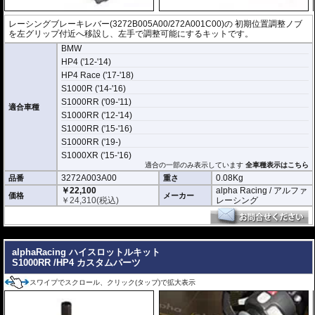
レーシングブレーキレバー(3272B005A00/272A001C00)の 初期位置調整ノブ
を左グリップ付近へ移設し、左手で調整可能にするキットです。
BMW
HP4 ('12-'14)
HP4 Race ('17-'18)
S1000R ('14-'16)
S1000RR ('09-'11)
適合車種
S1000RR ('12-'14)
S1000RR ('15-'16)
S1000RR ('19-)
S1000XR ('15-'16)
適合の一部のみ表示しています
全車種表示はこちら
3272A003A00
0.08Kg
品番
重さ
￥22,100
alpha Racing / アルファ
価格
メーカー
￥
24,310
(税込)
レーシング
---
alphaRacing ハイスロットルキット
S1000RR /HP4 カスタムパーツ
スワイプでスクロール、クリック(タップ)で拡大表示