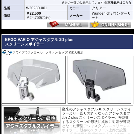
ンには使用できません。
適合の一部のみ表示しています
全車種表示はこちら
※商品は汎用品ですが、一部車種について
W20280-001
クリアー
品番
カラー
はメーカーで取付確認がされています。詳
細は適合情報の全車種表示をご確認くださ
￥22,500
Wunderlich / ワンダーリ
価格
メーカー
い。
￥
24,750
(税込)
ッヒ
※BMW R1250RS / R1200RSLCは専用の
W42350-201 / W42350202
をお求め下さ
い。
---
ERGO-VARIO アジャスタブル 3D plus
スクリーンスポイラー
スワイプでスクロール、クリック(タップ)で拡大表示
従来のアジャスタブル3Dスクリーンスポイ
ラーより一回り大きくなったアジャスタブ
ル3D plus スクリーンスポイラー。複雑化
するスクリーンの形状に柔軟に対応が可能
となった新型アジャスタブルスクリーンス
ポイラー。既存のスクリーン上部に設置