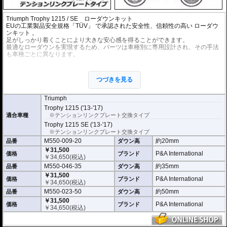
Triumph Trophy 1215 / SE ローダウンキット
EUの工業製品安全規格「TÜV」 で承認された安全性、信頼性の高い
ローダウ
ンキット
。
足がしっかり着くことにより大きな安心感を得ることができます。
最適なローダウンを実現するため、パーツは車種別に専用設計され、その手法
も車種ごとに異なります。
※ローダウンすることにより、サイドスタンドを必要に応じて短くすることを
お勧めいたします。(ショートサイドスタンドはお客様にてご用意ください。)
つづきを見る
※ダウンする高さによっては、センタースタンドが使用できない、または、取
り外さなくてはいけない場合があります。
※写真は同系ローダウンパーツの代表写真です。実際の商品とは異なる場合が
Triumph
あります。
Trophy 1215 ('13-'17)
※フロントフォークの突き出し量を合わせて調整することをお勧めします。(調
適合車種
※テンションリンクプレート交換タイプ
整可能な車種の場合。推奨調整値はマニュアルに記載)
Trophy 1215 SE ('13-'17)
※安全に関する重要なパーツの為、プロショップによる取付を行ってくださ
い。個人でお取付の場合、弊社ではいかなる事象においてその責を負うことが
※テンションリンクプレート交換タイプ
できません。
M550-009-20
約20mm
品番
ダウン高
￥31,500
P&A International
価格
ブランド
￥
34,650
(税込)
M550-046-35
約35mm
品番
ダウン高
￥31,500
P&A International
価格
ブランド
￥
34,650
(税込)
M550-023-50
約50mm
品番
ダウン高
￥31,500
P&A International
価格
ブランド
￥
34,650
(税込)