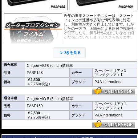
近年の汎用スマートモニターは、スマート
フォンとの連携や多彩な情報表示に対応
し、利便性が大きく向上しています。しか
しその一方で、太陽光による反射で視認性
が低下したり、操作時や砂ぼこりなどで細
かな傷がついてしまうリスクもあります。
このプロテクションフィルムは不要な傷や
汚れからディスプレイを保護します。
セッ
つづきを見る
トには２枚のフィルム(スーパークリアとア
ンチグレア)が入っており
、それぞれ目的に
合わせたものをご利用いただけます。
適合車種
Chigee AIO-6 (6inch)搭載車
スーパークリア x 1
スーパークリア :
耐摩耗性が非常に高く、
PASP158
品番
カラー
アンチグレア x 1
透明性の高いフィルム。貼り付けてしまう
￥2,500
と画面になじみ、フィルムの存在がほとん
P&A International
価格
ブランド
￥
2,750
(税込)
どわからなくなります。
アンチグレア :
マット仕上げが施され、太
陽光などによる反射を軽減。視認性の低下
適合車種
Chigee AIO-5 (5inch)搭載車
を防ぎ、画面を読み取りやすくします。も
スーパークリア x 1
PASP159
品番
ちろん傷に対しても有効です。
カラー
アンチグレア x 1
￥2,500
取付キット付属 :
取り付けに便利なクリー
P&A International
価格
ブランド
￥
2,750
(税込)
ニングクロス、細かい埃も除去する粘着シート、気泡の混入を防ぎ、きれいに
仕上げるスキージがセットになっています。
---
またこのフィルムは
多少の気泡なら数時間から２日ほどで自然に気泡が消える
優れもの。満足のいく取付が容易になりました。