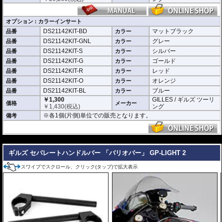
オプション : カラーインサート
DS21142KIT-BD
マットブラック
品番
カラー
DS21142KIT-GNL
グレー
品番
カラー
DS21142KIT-S
シルバー
品番
カラー
DS21142KIT-G
ゴールド
品番
カラー
DS21142KIT-R
レッド
品番
カラー
DS21142KIT-O
オレンジ
品番
カラー
DS21142KIT-BL
ブルー
品番
カラー
￥1,300
GILLES / ギルズ ツーリ
価格
メーカー
￥
1,430
(税込)
ング
※各1個(片側)単位での販売となります。
備考
---
ギルズ セパレートハンドルバー 「バリオバー」 GP-LIGHT 2
スワイプでスクロール、クリック(タップ)で拡大表示