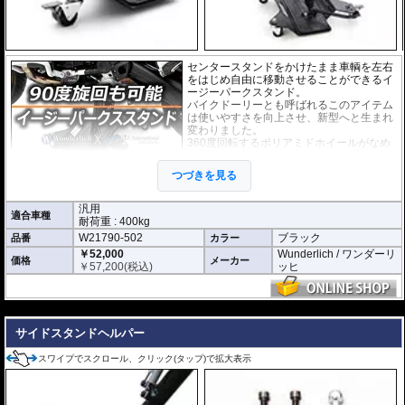
センタースタンドをかけたまま車輌を左右
をはじめ自由に移動させることができるイ
ージーパークスタンド。
バイクドーリーとも呼ばれるこのアイテム
は使いやすさを向上させ、新型へと生まれ
変わりました。
360度回転するポリアミドホイールがなめ
らかに動き、使用時に多くの力を必要とし
ません。女性の方でも簡単に扱えます。イ
つづきを見る
ージーパークスタンドの車輪にはロックシ
ステムが2箇所搭載。
またセンタースタンドを立てる際に滑り止めとしてプレートにラバーシートが
汎用
適合車種
設置されて安全面にも高い信頼性があります。
耐荷重 : 400kg
狭い空間での車輌保管には威力を発揮するでしょう。
W21790-502
ブラック
品番
カラー
￥52,000
Wunderlich / ワンダーリ
※商品説明の動画は旧型製品です。使用方法は変わりません。
価格
メーカー
￥
57,200
(税込)
ッヒ
---
サイドスタンドヘルパー
スワイプでスクロール、クリック(タップ)で拡大表示