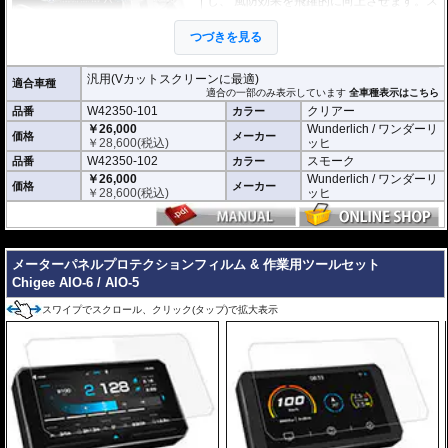
し、 風防効果を飛躍的に向上させます。ス
クリーンの角度、高さ、向きなど、細かく
調整が可能。走行シーンに合わせてご利用
つづきを見る
頂けます。また、不要な時にはと簡単 に取
り外すことができます。
汎用(Vカットスクリーンに最適)
適合車種
外寸(スクリーン) : 横 x 高さ : 約24.5cm x 9.
適合の一部のみ表示しています
全車種表示はこちら
5cm
W42350-101
クリアー
品番
カラー
※スクリーンを挟み込んで取り付けるタイ
￥26,000
Wunderlich / ワンダーリ
価格
メーカー
プのため、上端に折り返しのあるスクリー
￥
28,600
(税込)
ッヒ
ンには使用できません。
W42350-102
スモーク
品番
カラー
※商品は汎用品ですが、一部車種について
￥26,000
Wunderlich / ワンダーリ
はメーカーで取付確認がされています。詳
価格
メーカー
￥
28,600
(税込)
ッヒ
細は適合情報の全車種表示をご確認くださ
い。
---
メーターパネルプロテクションフィルム & 作業用ツールセット
Chigee AIO-6 / AIO-5
スワイプでスクロール、クリック(タップ)で拡大表示