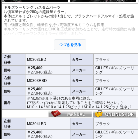
ギルズツーリング カスタムパーツ
片側重量わずか280gの超軽量ミラー。
本体はアルミビレットからの削り出しで、ブラックハードアルマイト処理が施
されています。
高い強度と耐久性、軽量性を持つ高強度アルミニウムを採用。
ギルズツーリングの優れたCNC加工技術が加わることで、走行時の振動にも強
いハイパフォーマンスなミラーが誕生しました。
ミラーの角度や位置も調整が可能。柔軟な調整が可能でありながら、調整部が
緩んでしまう心配もありません。
つづきを見る
付属アダプターは汎用性が高く、多くの車種にご利用いただけます。
※車検対応
左側
※左右別売
M0303LBD
ブラック
カラー
品番
￥25,400
GILLES / ギルズ ツーリ
※商品は汎用品です。
価格
メーカー
￥
27,940
(税込)
ング
(取付確認がされているものは下記の適合検索で適合品番をご確認いただけま
す。)
右側
M0303RBD
ブラック
カラー
品番
M0303LBD / M0303RBD : M10のボルト受けのある車両に適合
￥25,400
GILLES / ギルズ ツーリ
※車体側のミラーの取り付け部分が下記のいずれかのネジに対応していること
価格
メーカー
￥
27,940
(税込)
ング
をご確認ください。
※M10のボルト受けのある車両に適合。
M10 × 14 / M10 × 14 1.25ピッチ / M10 × 14 1.25ピッチ 逆ネジ
(下記のいずれかに対応していることをご確認ください。)
備考
M10 × 14 / M10 × 14 1.25ピッチ / M10 × 14 1.25ピッチ 逆ネジ
M0304LBD / M0304RBD : M8のボルト受けのある車両に適合
※車体側のミラーの取り付け部分が下記のいずれかのネジに対応していること
をご確認ください。
M8 × 14 / M8 × 14 逆ネジ
左側
M0304LBD
ブラック
カラー
品番
※取付箇所の状況や干渉するものがないかなど、あらかじめ寸法図を参考に実
￥25,400
GILLES / ギルズ ツーリ
車にて事前にご確認願います。
価格
メーカー
￥
27,940
(税込)
ング