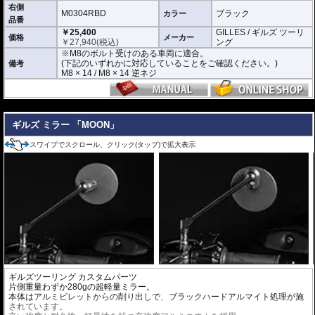
右側
M0304RBD
ブラック
カラー
品番
￥25,400
GILLES / ギルズ ツーリ
価格
メーカー
￥
27,940
(税込)
ング
※M8のボルト受けのある車両に適合。
(下記のいずれかに対応していることをご確認ください。)
備考
M8 × 14 / M8 × 14 逆ネジ
---
ギルズ ミラー 「MOON」
スワイプでスクロール、クリック(タップ)で拡大表示
ギルズツーリング カスタムパーツ
片側重量わずか280gの超軽量ミラー。
本体はアルミビレットからの削り出しで、ブラックハードアルマイト処理が施
されています。