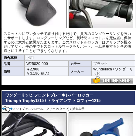
スロットルにワンタッチで取り付けるだけで、貴方のロングツーリングを強力
にサポートします。ロングツーリングなど、長時間スロットルを定位置に保持
するのは意外と疲労がたまります。このスロットルロッカーはグリップを握る
だけでなく、手の平でもスロットルワークをサポート。一旦使用するとその快
適さに手放すことができなくなります。
汎用
適合車種
W25020-000
ブラック
品番
カラー
￥2,900
Wunderlich / ワンダーリ
価格
メーカー
￥
3,190
(税込)
ッヒ
---
ワンダーリッヒ フロントブレーキレバーロッカー
Triumph Trophy1215 / トライアンフ トロフィー1215
スワイプでスクロール、クリック(タップ)で拡大表示