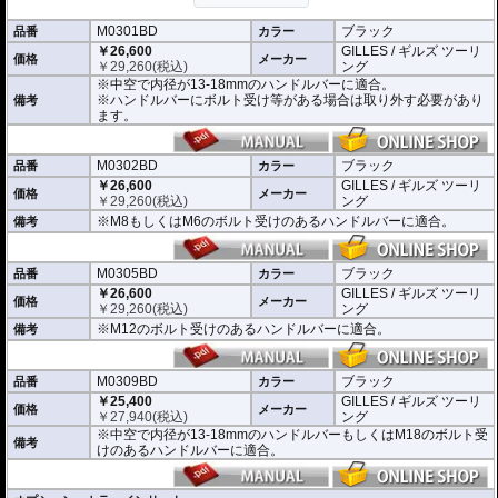
※車検対応。
M0301BD
ブラック
品番
カラー
※1個単位での販売
￥26,600
GILLES / ギルズ ツーリ
※左右どちらにも使用できます。
価格
メーカー
￥
29,260
(税込)
ング
※中空で内径が13-18mmのハンドルバーに適合。
※商品は汎用品となり、主に２系統の取り付け方法をラインナップ。
※ハンドルバーにボルト受け等がある場合は取り外す必要があり
備考
(取付確認がされているものは下記の適合検索で適合品番をご確認いただけま
ます。
す。)
M0301BD 中空で内径が13-18mmのハンドルバーに適合
M0302BD M8もしくはM6のボルト受けのあるハンドルバーに適合
M0302BD
ブラック
品番
カラー
M0305BD M12のボルト受けのあるハンドルバーに適合
￥26,600
GILLES / ギルズ ツーリ
価格
メーカー
M0309BD 中空で内径が13-18mmのハンドルバーもしくはM18のボルト受け
￥
29,260
(税込)
ング
のあるハンドルバーに適合
※M8もしくはM6のボルト受けのあるハンドルバーに適合。
備考
別売オプションにカラーインサートをご用意。
車体のイメージに合わせたカスタムが可能となり、ワンポイントアクセントと
M0305BD
ブラック
してその存在感を高めます。
品番
カラー
￥26,600
GILLES / ギルズ ツーリ
価格
メーカー
￥
29,260
(税込)
ング
※M12のボルト受けのあるハンドルバーに適合。
備考
M0309BD
ブラック
品番
カラー
￥25,400
GILLES / ギルズ ツーリ
価格
メーカー
￥
27,940
(税込)
ング
※中空で内径が13-18mmのハンドルバーもしくはM18のボルト受
備考
けのあるハンドルバーに適合。