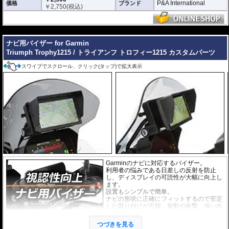
と画面になじみ、フィルムの存在がほとん
P&A International
価格
ブランド
￥
2,750
(税込)
どわからなくなります。
アンチグレア :
マット仕上げが施され、太
陽光などによる反射を軽減。視認性の低下
---
を防ぎ、画面を読み取りやすくします。も
ナビ用バイザー for Garmin
ちろん傷に対しても有効です。
Triumph Trophy1215 / トライアンフ トロフィー1215 カスタムパーツ
取付キット付属 :
取り付けに便利なクリー
ニングクロス、細かい埃も除去する粘着シート、気泡の混入を防ぎ、きれいに
スワイプでスクロール、クリック(タップ)で拡大表示
仕上げるスキージがセットになっています。
またこのフィルムは
多少の気泡なら数時間から２日ほどで自然に気泡が消える
優れもの。満足のいく取付が容易になりました。
シリコーン系粘着材を採用し、画面を痛めることがありません。フィルムを剥
がせば、元通りの状態になります。
Garminのナビに対応するバイザー。
利用者の悩みである日差しの反射を防止
し、ディスプレイの可読性が大幅に向上し
ます。
設置もシンプルで簡単。
ナビの形状に正確にフィットするので安定
した取り付けが可能。振動や衝撃、強い向
かい風も問題ありません。
耐紫外線、高耐久。
つづきを見る