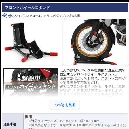
フロントホイールスタンド
スワイプでスクロール、クリック(タップ)で拡大表示
ほんの数秒でバイクを理想的な直立状態で
固定するフロントホイールスタンド。
使用方法はとっても簡単。スタンドに向か
って車体をすすめるだけ。
確実にフロントタイヤをホールドし、車体
を安定した直立の状態でホールドします。
スタンドを取り外すときも車体を後退させ
るだけです。
また、ベルト等でスタンドとホイールを留
つづきを見る
めればスタンドが外れることはありませ
ん。
ぜひ動画でその手軽さをご確認ください。
汎用
※対応タイヤサイズ 15-19インチ 幅 90-130mm
対応タイヤサイズ 15-19インチ 幅 90-130mm
適合車種
※汎用品となります。実際の適合は車両のタイヤサイズをご確認くだ