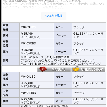
高い強度と耐久性、軽量性を持つ高強度アルミニウムを採用。
ギルズツーリングの優れたCNC加工技術が加わることで、走行時の振動にも強
いハイパフォーマンスなミラーが誕生しました。
ミラーの角度や位置も調整が可能。柔軟な調整が可能でありながら、調整部が
緩んでしまう心配もありません。
つづきを見る
付属アダプターは汎用性が高く、多くの車種にご利用いただけます。
※車検対応
左側
※左右別売
M0403LBD
ブラック
カラー
品番
￥25,400
GILLES / ギルズ ツーリ
※商品は汎用品です。
価格
メーカー
￥
27,940
(税込)
ング
(取付確認がされているものは下記の適合検索で適合品番をご確認いただけま
す。)
右側
M0403RBD
ブラック
カラー
品番
M0403LBD / M0403RBD : M10のボルト受けのある車両に適合
￥25,400
GILLES / ギルズ ツーリ
※車体側のミラーの取り付け部分が下記のいずれかのネジに対応していること
価格
メーカー
￥
27,940
(税込)
ング
をご確認ください。
※M10のボルト受けのある車両に適合。
M10 × 14 / M10 × 14 1.25ピッチ / M10 × 14 1.25ピッチ 逆ネジ
(下記のいずれかに対応していることをご確認ください。)
備考
M10 × 14 / M10 × 14 1.25ピッチ / M10 × 14 1.25ピッチ 逆ネジ
M0404LBD / M0404RBD : M8のボルト受けのある車両に適合
※車体側のミラーの取り付け部分が下記のいずれかのネジに対応していること
をご確認ください。
M8 × 14 / M8 × 14 逆ネジ
左側
M0404LBD
ブラック
カラー
品番
※取付箇所の状況や干渉するものがないかなど、あらかじめ寸法図を参考に実
￥25,400
GILLES / ギルズ ツーリ
車にて事前にご確認願います。
価格
メーカー
￥
27,940
(税込)
ング
右側
M0404RBD
ブラック
カラー
品番
￥25,400
GILLES / ギルズ ツーリ
価格
メーカー
￥
27,940
(税込)
ング
※M8のボルト受けのある車両に適合。