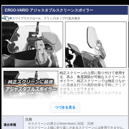
---
ERGO-VARIO アジャスタブルスクリーンスポイラー
スワイプでスクロール、クリック(タップ)で拡大表示
純正スクリーンの上部に取り付けて使用す
る、高さ、角度調節が可能なスクリーンス
ポイラー。純正スクリーンでは物足りなか
った高速走行での風防効果を手軽にアップ
させることができます。
不要な時は簡単に取り外すことができま
す。
スクリーンの厚さが3mm-6mmの物なら
ば、取り付けが可能です。
つづきを見る
外寸(スクリーン) : 横 x 高さ : 約23cm x 7c
m
汎用
※スクリーンを挟み込んで取り付けるタイ
※スクリーンの厚さが3mm-6mmに対応 汎用
適合車種
プのため、上端に折り返しのあるスクリー
※スクリーン上端に折り返しがあるスクリーンには使用できません。