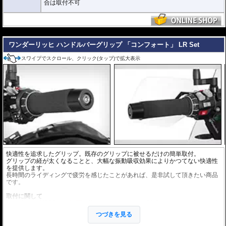
合は取付不可
---
ワンダーリッヒ ハンドルバーグリップ 「コンフォート」 LR Set
スワイプでスクロール、クリック(タップ)で拡大表示
快適性を追求したグリップ。既存のグリップに被せるだけの簡単取付。
グリップの経が太くなることと、大幅な振動吸収効果によりかつてない快適性
を提供します。
長時間のライディングで疲労を感じたことがあれば、是非試して頂きたい商品
です。
取付に関して
取付時は中性洗剤を
5%以下に
薄めたものをグリップ内側にたっぷり塗り、装着
してください。
つづきを見る
※中性洗剤が多すぎると乾燥に時間がかかります。ご注意ください。
正しく装着すれば容易に取り付けることが可能です。