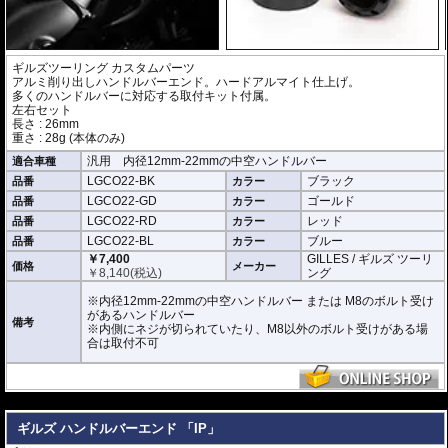
ギルズツーリング カスタムパーツ
アルミ削り出しハンドルバーエンド。ハードアルマイト仕上げ。
多くのハンドルバーに対応する取付キット付属。
左右セット
長さ : 26mm
重さ : 28g (本体のみ)
汎用 内径12mm-22mmの中空ハンドルバー
適合車種
LGCO22-BK
ブラック
品番
カラー
LGCO22-GD
ゴールド
品番
カラー
LGCO22-RD
レッド
品番
カラー
LGCO22-BL
ブルー
品番
カラー
￥7,400
GILLES / ギルズ ツーリ
価格
メーカー
￥
8,140
(税込)
ング
※内径12mm-22mmの中空ハンドルバー または M8のボルト受け
があるハンドルバー
備考
※内側にネジが切られていたり、M8以外のボルト受けがある場
合は取付不可
---
ギルズ ハンドルバーエンド 「IP」