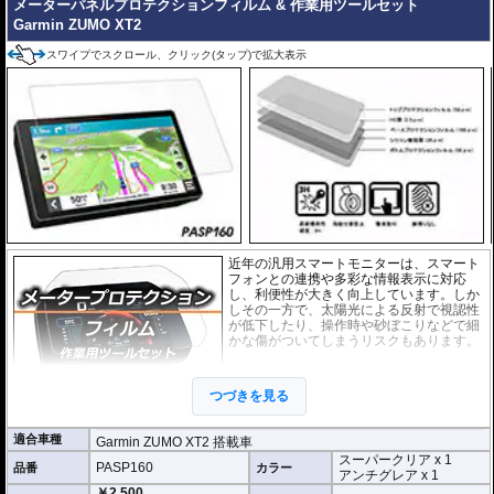
メーターパネルプロテクションフィルム & 作業用ツールセット
Garmin ZUMO XT2
シリコーン系粘着材を採用し、画面を痛めることがありません。フィルムを剥
がせば、元通りの状態になります。
スワイプでスクロール、クリック(タップ)で拡大表示
近年の汎用スマートモニターは、スマート
フォンとの連携や多彩な情報表示に対応
し、利便性が大きく向上しています。しか
しその一方で、太陽光による反射で視認性
が低下したり、操作時や砂ぼこりなどで細
かな傷がついてしまうリスクもあります。
このプロテクションフィルムは不要な傷や
汚れからディスプレイを保護します。
セッ
つづきを見る
トには２枚のフィルム(スーパークリアとア
ンチグレア)が入っており
、それぞれ目的に
合わせたものをご利用いただけます。
適合車種
Garmin ZUMO XT2 搭載車
スーパークリア x 1
スーパークリア :
耐摩耗性が非常に高く、
PASP160
品番
カラー
アンチグレア x 1
透明性の高いフィルム。貼り付けてしまう
￥2,500