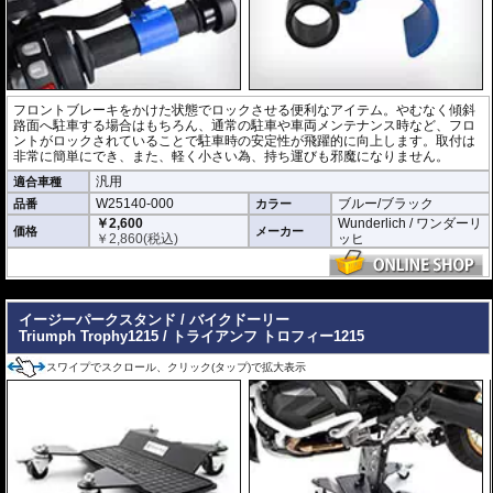
フロントブレーキをかけた状態でロックさせる便利なアイテム。やむなく傾斜
路面へ駐車する場合はもちろん、通常の駐車や車両メンテナンス時など、フロ
ントがロックされていることで駐車時の安定性が飛躍的に向上します。取付は
非常に簡単にでき、また、軽く小さい為、持ち運びも邪魔になりません。
汎用
適合車種
W25140-000
ブルー/ブラック
品番
カラー
￥2,600
Wunderlich / ワンダーリ
価格
メーカー
￥
2,860
(税込)
ッヒ
---
イージーパークスタンド / バイクドーリー
Triumph Trophy1215 / トライアンフ トロフィー1215
スワイプでスクロール、クリック(タップ)で拡大表示