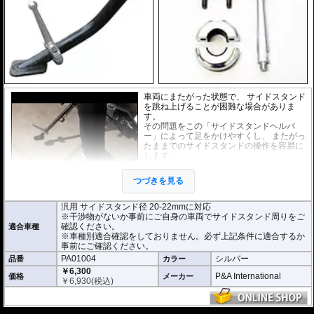
車両にまたがった状態で、 サイドスタンド
を跳ね上げることが困難な場合がありま
す。
その問題をこの「サイドスタンドヘルパ
ー」によって足をかけやすくし、 またがっ
たままでのサイドスタンドの操作を容易に
します。
各車両での取り付け確認は行っておりませ
つづきを見る
ん。サイドスタンド径や干渉物がないかな
ど事前にご自身の車両でサイドスタンド周
りをご確認ください。
汎用 サイドスタンド径 20-22mmに対応
※干渉物がないか事前にご自身の車両でサイドスタンド周りをご
確認ください。
適合車種
※車種別適合確認をしておりません。必ず上記条件に適合するか
事前にご確認ください。
PA01004
シルバー
品番
カラー
￥6,300
P&A International
価格
メーカー
￥
6,930
(税込)
---