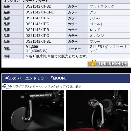
オプション : カラーインサート
DS21142KIT-BD
マットブラック
品番
カラー
DS21142KIT-GNL
グレー
品番
カラー
DS21142KIT-S
シルバー
品番
カラー
DS21142KIT-G
ゴールド
品番
カラー
DS21142KIT-R
レッド
品番
カラー
DS21142KIT-O
オレンジ
品番
カラー
DS21142KIT-BL
ブルー
品番
カラー
￥1,300
GILLES / ギルズ ツーリ
価格
メーカー
￥
1,430
(税込)
ング
※各1個(片側)単位での販売となります。
備考
---
ギルズ バーエンドミラー 「MOON」
スワイプでスクロール、クリック(タップ)で拡大表示