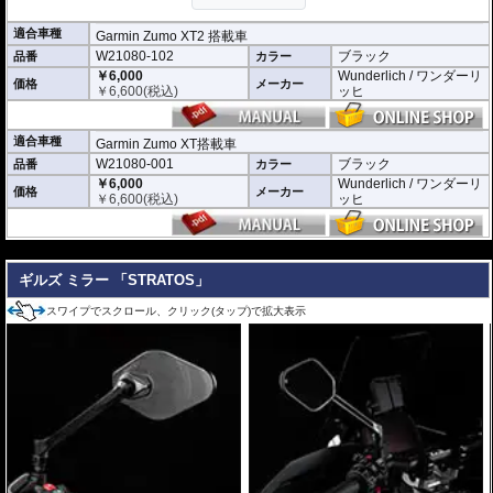
適合車種
Garmin Zumo XT2 搭載車
W21080-102
ブラック
品番
カラー
￥6,000
Wunderlich / ワンダーリ
価格
メーカー
￥
6,600
(税込)
ッヒ
適合車種
Garmin Zumo XT搭載車
W21080-001
ブラック
品番
カラー
￥6,000
Wunderlich / ワンダーリ
価格
メーカー
￥
6,600
(税込)
ッヒ
---
ギルズ ミラー 「STRATOS」
スワイプでスクロール、クリック(タップ)で拡大表示