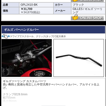
GPL2410-BK
ブラック
品番
カラー
￥31,700
GILLES / ギルズ ツーリ
価格
メーカー
￥
34,870
(税込)
ング
---
ギルズ バーハンドルバー
スワイプでスクロール、クリック(タップ)で拡大表示
ギルズツーリング カスタムパーツ
高い剛性と質感を両立した中空汎用テーパーハンドルバー。アルマイト仕上
げ。
クランプ径28.6mm
幅755mm
高さ86mm
鋏角24度