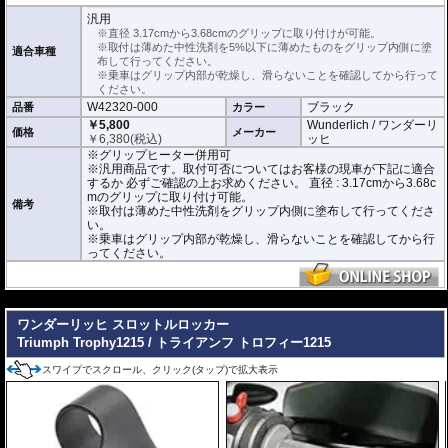
使用時の安全のため乾燥時は全く滑りません。乾いた状態で取り付けると破損
汎用
に繋がります。
※直径 3.17cmから3.68cmのグリップに取り付けが可能。
乗車はグリップ内部が乾燥し、滑らないことを確認してから行ってください。
※取付は薄めた中性洗剤を5%以下に薄めたものをグリップ内側に塗
適合車種
布して行ってください。
こちらの商品は汎用商品として掲載しています。
※乗車はグリップ内部が乾燥し、滑らないことを確認してから行って
Triumph Trophy1215 / トライアンフ トロフィー1215で取付確認を行っている
ください。
わけではありません。
W42320-000
ブラック
品番
カラー
取付可否についてはお客様の現車が下記に適合するか 必ずご確認の上お求めく
ださい。
￥5,800
Wunderlich / ワンダーリ
価格
メーカー
直径 : 3.17cmから3.68cmのグリップに取り付けが可能。
￥
6,380
(税込)
ッヒ
素材 : ネオプトン
※グリップヒーター併用可
厚さ : 3.8mm
※汎用商品です。取付可否についてはお客様の現車が下記に適合
長さ : 12.7cm
するか 必ずご確認の上お求めください。 直径 : 3.17cmから3.68c
mのグリップに取り付け可能。
備考
※取付は薄めた中性洗剤をグリップ内側に塗布して行ってくださ
い。
※乗車はグリップ内部が乾燥し、滑らないことを確認してから行
ってください。
---
ワンダーリッヒ スロットルロッカー
Triumph Trophy1215 / トライアンフ トロフィー1215
スワイプでスクロール、クリック(タップ)で拡大表示