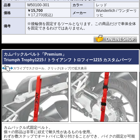
W50100-301
レッド
品番
カラー
￥15,700
Wunderlich / ワンダーリ
価格
メーカー
￥
17,270
(税込)
ッヒ
※後輪側を固定するツールとなります。この商品だけで車体全体
備考
を固定できるわけではありません。
---
カムバックルベルト「Premium」
Triumph Trophy1215 / トライアンフ トロフィー1215 カスタムパーツ
スワイプでスクロール、クリック(タップ)で拡大表示
カムバックル式固定ベルト。
個々の部品は非常に頑丈で耐久性があるものを使用。
わずか数ステップでオートバイに取り付けることができ、バイクの固定が可能