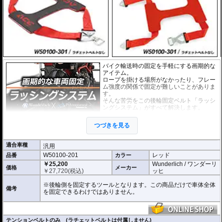
バイク輸送時の固定を手軽にする画期的な
アイテム。
ロープを掛ける場所がなかったり、フレー
ム強度の関係で固定が難しいことがありま
す。
そんな苦労をこの後輪固定ベルト「ラッシ
ングシステム」がすべて解決します。
しなやかで頑丈なテンションベルトを後輪
つづきを見る
にかぶせ、接続されているのラチェットベ
ルトで 確実に車体のリア側を固定できま
す。テンションベルト裏側には特殊な滑り止め加工が施されています。
適合車種
汎用
ぜひ動画でその手軽さをご確認ください。
W50100-201
レッド
品番
カラー
張力容量 : 500 daN (約510kgf)
￥25,200
Wunderlich / ワンダーリ
価格
メーカー
ベルト長 : 65cm
￥
27,720
(税込)
ッヒ
また、お手持ちのベルトをご利用いただけるテンションベルトだけの商品もラ
※後輪側を固定するツールとなります。この商品だけで車体全体
備考
インナップ。
を固定できるわけではありません。
ベルトリングの形状は写真でご確認ください。
テンションベルトのみ (ラチェットベルトは付属しません)