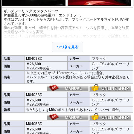
ギルズツーリング カスタムパーツ
片側重量わずか300gの超軽量バーエンドミラー。
本体はアルミビレットからの削り出しで、ブラックハードアルマイト処理が施
されています。
優れた強度、耐久性、軽量性を持つ高強度アルミニウムを採用し、重量と強度
の最適なバランスを実現。
これにより、走行時の振動にも強いハイパフォーマンスなミラーが誕生しまし
た。
ミラーの角度や位置も調整が可能。視認性など安全へ関わる要素へも細心の注
つづきを見る
意が払われて設計されています。
※車検対応。
M0401BD
ブラック
品番
カラー
※1個単位での販売
￥26,600
GILLES / ギルズ ツーリ
※左右どちらにも使用できます。
価格
メーカー
￥
29,260
(税込)
ング
※中空で内径が13-18mmのハンドルバーに適合。
※商品は汎用品となり、主に２系統の取り付け方法をラインナップ。
※ハンドルバーにボルト受け等がある場合は取り外す必要があり
備考
(取付確認がされているものは下記の適合検索で適合品番をご確認いただけま
ます。
す。)
M0401BD 中空で内径が13-18mmのハンドルバーに適合
M0402BD M8もしくはM6のボルト受けのあるハンドルバーに適合
M0402BD
ブラック
品番
カラー
M0405BD M12のボルト受けのあるハンドルバーに適合
￥26,600
GILLES / ギルズ ツーリ
価格
メーカー
￥
29,260
(税込)
ング
別売オプションにカラーインサートをご用意。
※M8もしくはM6のボルト受けのあるハンドルバーに適合。
備考
車体のイメージに合わせたカスタムが可能となり、ワンポイントアクセントと
してその存在感を高めます。
M0405BD
ブラック
品番
カラー
￥26,600
GILLES / ギルズ ツーリ
価格
メーカー
￥
29,260
(税込)
ング