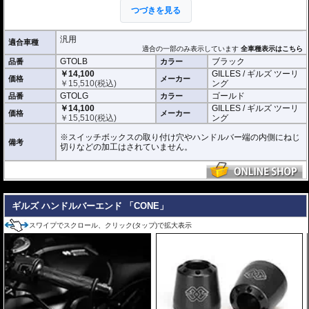
クランプ幅140mm
つづきを見る
チューブ径14.2mm
※商品は汎用品です。ご購入の前に必ず寸法図をご確認いただき、商品の形状
汎用
適合車種
をお確かめください。
適合の一部のみ表示しています
全車種表示はこちら
※商品は汎用品ですが、一部車種はメーカーで取付の確認がされています。
GTOLB
ブラック
品番
カラー
￥14,100
GILLES / ギルズ ツーリ
価格
メーカー
￥
15,510
(税込)
ング
GTOLG
ゴールド
品番
カラー
￥14,100
GILLES / ギルズ ツーリ
価格
メーカー
￥
15,510
(税込)
ング
※スイッチボックスの取り付け穴やハンドルバー端の内側にねじ
備考
切りなどの加工はされていません。
---
ギルズ ハンドルバーエンド 「CONE」
スワイプでスクロール、クリック(タップ)で拡大表示