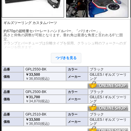
ギルズツーリング カスタムパーツ
約670gの超軽量セパーレートハンドルバー、「バリオバー」。
高さと仰角の調整が可能となります。垂れ角は最適な角度と言われる6°に固
定。
クランプとバーチューブは分離タイプを採用。クラッシュ時のフォークへのダ
メージを防ぎます。
取り付けが容易となるよう、取付け位置の刻印が施されています。
つづきを見る
ヤマハのチームはこのセパレートハンドルバーをWorldSBK、WorldSuperspor
t、IDM、R6 Cup Germanyで採用しています。
GPL2550-BK
ブラック
品番
カラー
※写真はシリーズ代表イメージです。車種により形状、デザインが異なる場合
￥33,500
GILLES / ギルズ ツーリ
があります。
価格
メーカー
￥
36,850
(税込)
ング
※商品は汎用品です。ご購入の前に必ず寸法図をご確認いただき、商品の形状
をお確かめください。
GPL2500-BK
ブラック
品番
カラー
￥31,700
GILLES / ギルズ ツーリ
価格
メーカー
￥
34,870
(税込)
ング
GPL2510-BK
ブラック
品番
カラー
￥33,500
GILLES / ギルズ ツーリ
価格
メーカー
￥
36,850
(税込)
ング