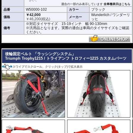
さい。
適合の一部のみ表示しています
全車種表示はこちら
W50000-102
ブラック
品番
カラー
￥42,000
Wunderlich / ワンダーリ
価格
メーカー
￥
46,200
(税込)
ッヒ
※対応タイヤサイズ 15-19インチ 幅 90-130mm
※汎用品となります。実際の適合は車両のタイヤサイズをご確認
備考
ください。
---
後輪固定ベルト 「ラッシングシステム」
Triumph Trophy1215 / トライアンフ トロフィー1215 カスタムパーツ
スワイプでスクロール、クリック(タップ)で拡大表示