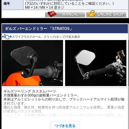
(下記のいずれかに対応していることをご確認ください。)
備考
M8 × 14 / M8 × 14 逆ネジ
---
ギルズ バーエンドミラー 「STRATOS」
スワイプでスクロール、クリック(タップ)で拡大表示
ギルズツーリング カスタムパーツ
片側重量わずか300gの超軽量バーエンドミラー。
本体はアルミビレットからの削り出しで、ブラックハードアルマイト処理が施
されています。
優れた強度、耐久性、軽量性を持つ高強度アルミニウムを採用し、重量と強度
の最適なバランスを実現。
これにより、走行時の振動にも強いハイパフォーマンスなミラーが誕生しまし
た。
ミラーの角度や位置も調整が可能。視認性など安全へ関わる要素へも細心の注
つづきを見る
意が払われて設計されています。