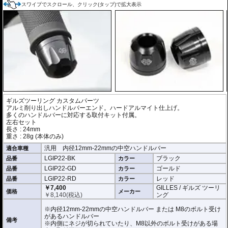
スワイプでスクロール、クリック(タップ)で拡大表示
ギルズツーリング カスタムパーツ
アルミ削り出しハンドルバーエンド。ハードアルマイト仕上げ。
多くのハンドルバーに対応する取付キット付属。
左右セット
長さ : 24mm
重さ : 28g (本体のみ)
汎用 内径12mm-22mmの中空ハンドルバー
適合車種
LGIP22-BK
ブラック
品番
カラー
LGIP22-GD
ゴールド
品番
カラー
LGIP22-RD
レッド
品番
カラー
￥7,400
GILLES / ギルズ ツーリ
価格
メーカー
￥
8,140
(税込)
ング
※内径12mm-22mmの中空ハンドルバー または M8のボルト受け
があるハンドルバー
備考
※内側にネジが切られていたり、M8以外のボルト受けがある場