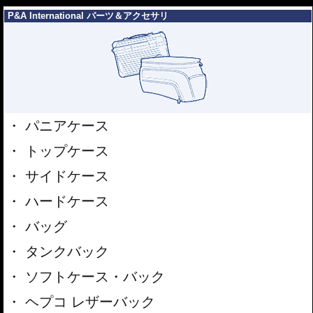
---
の、と考える方が多いでしょう。 しかし、ヘプコ&ベッカーの考え方は少し違
P&A International パーツ＆アクセサリ
います。
-- 全てはライダーの安全のために --
アクシデントは様々なものがあります
が、地面と車体の間への足の挟み込みは
意外と多く、この場合、重傷となるケー
スが多いです。 ヘプコ&ベッカーのエン
ジンガードやタンクガードはこの挟み込
パニアケース
みのリスクを大幅に軽減します。 ヘプ
コ&ベッカーエンジンガード / タンクガ
トップケース
ードヘプコ&ベッカーエンジンガード /
タンクガードその為には重い車体が倒れ
サイドケース
込んできてもその形状を維持する充分な強度が必要です。もちろんエンジンや
車体を守る役割も忘れてはいません。
ハードケース
安全性に関してはパイプ内部に性質の異
なる特殊強化パイプをさらに1本追加さ
バッグ
せた2重構造を採用。肉厚スチールの加
工が施されている接合ポイントはトライ
タンクバック
&エラーより導きだされた耐衝撃性に優
れた構造となります。有事に直接のダメ
ソフトケース・バック
ージを防ぐだけでなく、衝撃を多点に分
散し、全体的なダメージを少なくする効
ヘプコ レザーバック
果が期待できます。