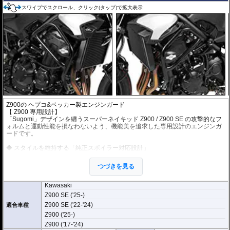
スワイプでスクロール、クリック(タップ)で拡大表示
Z900の ヘプコ&ベッカー製エンジンガード
【 Z900 専用設計】
「Sugomi」デザインを纏うスーパーネイキッド Z900 / Z900 SE の攻撃的なフ
ォルムと運動性能を損なわないよう、機能美を追求した専用設計のエンジンガ
ードです。
◆ スタイルを維持する「純正スポイラー対応設計」
Z900のスタイリングにおいて重要な要素である「純正アンダースポイラー（バ
グスポイラー）」と干渉しないよう精密に設計されています。スポイラーを取
つづきを見る
り外したり加工したりする必要がなく、マシンのオリジナリティを保ったまま
プロテクション性能を追加できます。
Kawasaki
◆ ダメージを軽減する「プロテクションパッド標準装備」
Z900 SE ('25-)
パイプガードの側面には、転倒時の第一衝撃を吸収・緩和する樹脂製のプロテ
Z900 SE ('22-'24)
クションパッドを標準で装備しています。金属パイプの剛性とスライダーの滑
適合車種
走効果を組み合わせることで、立ちゴケから走行中のアクシデントまで、車体
Z900 ('25-)
やエンジンへのダメージを効果的に軽減します。
Z900 ('17-'24)