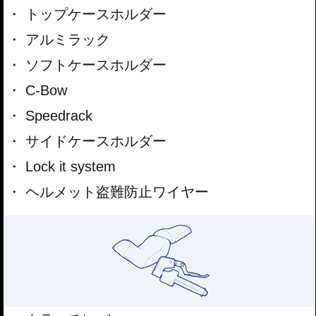
トップケースホルダー
アルミラック
ソフトケースホルダー
C-Bow
Speedrack
デザイン性に関してはデザイナーの意図を最大限汲み取り、またその車体を愛
するライターの期待にも応えます。エンジンガードのパイプラインを車体に這
サイドケースホルダー
わせ、長さや角度なども最適化。表面はパウダー塗装を採用し、高強度と高質
感を両立しました。ドレスアップパーツとしても車体イメージの向上に貢献し
Lock it system
ます。
特にフレームカラーが特徴の車両には同色のエンジンガードをラインナップ
ヘルメット盗難防止ワイヤー
し、まるで1つのフレームであるかのような圧倒的な高い完成度を誇ります。
ヘプコ&ベッカーは今年で創業51年になります。長い歴史が選ばれ続けている
証であり、同時に積み重ねてきた多くの知識と技術を製品に反映させ続けてい
ることが 多くのライダーに選ばれ続けている理由です。