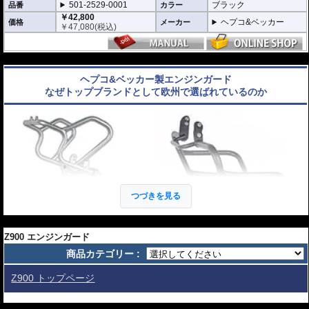
501-2529-0001
ブラック
◆ 左右を結束し剛性を高める「コネクター接続」
品番
カラー
左右のエンジンガードを車体前方下部で結合する専用の「コネクター」を採用
￥42,800
ヘプコ&ベッカー
価格
メーカー
しています。左右を連結することでガード全体がひとつの強固なケージ（構造
￥
47,080
(税込)
体）となり、転倒時の衝撃を片側だけでなく全体で受け止めることで、エンジ
ンブロックへの負荷を分散させます。
ライダーを そしてマシンを護る、ドイツの鉄壁。
---
ヘプコ&ベッカー製 Z900 エンジンガードは、単なるドレスアップパーツではあ
りません。 それは、予期せぬアクシデントからライダーを最優先に守り、同時
ヘプコ&ベッカー製エンジンガード
に愛車を保護するために計算された、極めて実戦的な「物理的保険」です。
なぜトップブランドとして欧州で選ばれているのか
【選ばれる理由】
ライダーを守る「生存空間」の確保: 転倒時、地面と車体の間に十分なスペース
を作り出すよう設計されています。これにより、重量級のマシンであってもラ
イダーの足が挟み込まれるリスクを大幅に軽減。怪我のリスクを最小限に抑
え、アクシデント後のリカバリーを助けます。
衝撃を逃がす設計思想: ただ硬いだけではありません。車種ごとのフレーム強度
や重心を分析し、衝撃を多点支持で分散。ライダーへの衝撃緩和はもちろん、
車体フレームへのダメージも最小限に留めることで、自走不能な状態（レッカ
ー移動）を回避します。
つづきを見る
Made in Germanyの品質: 高精度な冷間曲げ加工と、均一で強固な溶接技術。ド
イツ本国で生産されるそのパイプは、ライダーの安全を託すに足る、強靭な守
---
り神として完成されています。
Z900用 エンジンガード
Z900 エンジンガード
商品カテゴリー :
なぜヘプコ&ベッカーのエンジンガードが欧州の多くのライダーに選ばれている
のでしょうか。それはエンジンガードとしての機能はもちろん、そのデザイン
Z900 トップページ
性など、製品としての高い完成度が深く関係しています。
エンジンガートやタンクガードというと、一般的にエンジンや車体を守るも