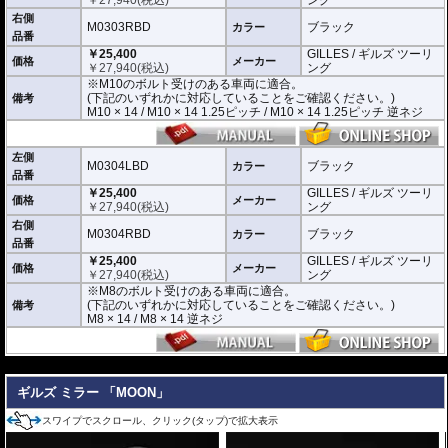
(取付確認がされているものは下記の適合検索で適合品番をご確認いただけま
す。)
右側
M0303RBD
ブラック
カラー
品番
M0303LBD / M0303RBD : M10のボルト受けのある車両に適合
￥25,400
GILLES / ギルズ ツーリ
※車体側のミラーの取り付け部分が下記のいずれかのネジに対応していること
価格
メーカー
￥
27,940
(税込)
ング
をご確認ください。
※M10のボルト受けのある車両に適合。
M10 × 14 / M10 × 14 1.25ピッチ / M10 × 14 1.25ピッチ 逆ネジ
(下記のいずれかに対応していることをご確認ください。)
備考
M10 × 14 / M10 × 14 1.25ピッチ / M10 × 14 1.25ピッチ 逆ネジ
M0304LBD / M0304RBD : M8のボルト受けのある車両に適合
※車体側のミラーの取り付け部分が下記のいずれかのネジに対応していること
をご確認ください。
M8 × 14 / M8 × 14 逆ネジ
左側
M0304LBD
ブラック
カラー
品番
※取付箇所の状況や干渉するものがないかなど、あらかじめ寸法図を参考に実
￥25,400
GILLES / ギルズ ツーリ
車にて事前にご確認願います。
価格
メーカー
￥
27,940
(税込)
ング
右側
M0304RBD
ブラック
カラー
品番
￥25,400
GILLES / ギルズ ツーリ
価格
メーカー
￥
27,940
(税込)
ング
※M8のボルト受けのある車両に適合。
(下記のいずれかに対応していることをご確認ください。)
備考
M8 × 14 / M8 × 14 逆ネジ
---
ギルズ ミラー 「MOON」
スワイプでスクロール、クリック(タップ)で拡大表示