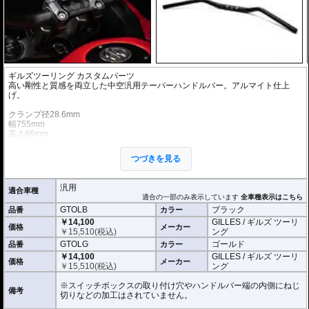
ギルズツーリング カスタムパーツ
高い剛性と質感を両立した中空汎用テーパーハンドルバー。アルマイト仕上
げ。
クランプ径28.6mm
幅755mm
高さ86mm
鋏角24度
クランプ幅140mm
つづきを見る
チューブ径14.2mm
※商品は汎用品です。ご購入の前に必ず寸法図をご確認いただき、商品の形状
汎用
適合車種
をお確かめください。
適合の一部のみ表示しています
全車種表示はこちら
※商品は汎用品ですが、一部車種はメーカーで取付の確認がされています。
GTOLB
ブラック
品番
カラー
￥14,100
GILLES / ギルズ ツーリ
価格
メーカー
￥
15,510
(税込)
ング
GTOLG
ゴールド
品番
カラー
￥14,100
GILLES / ギルズ ツーリ
価格
メーカー
￥
15,510
(税込)
ング
※スイッチボックスの取り付け穴やハンドルバー端の内側にねじ
備考
切りなどの加工はされていません。