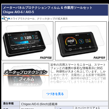
---
メーターパネルプロテクションフィルム & 作業用ツールセット
Chigee AIO-6 / AIO-5
スワイプでスクロール、クリック(タップ)で拡大表示
近年の汎用スマートモニターは、スマート
フォンとの連携や多彩な情報表示に対応
し、利便性が大きく向上しています。しか
しその一方で、太陽光による反射で視認性
が低下したり、操作時や砂ぼこりなどで細
かな傷がついてしまうリスクもあります。
このプロテクションフィルムは不要な傷や
汚れからディスプレイを保護します。
セッ
つづきを見る
トには２枚のフィルム(スーパークリアとア
ンチグレア)が入っており
、それぞれ目的に
合わせたものをご利用いただけます。
適合車種
Chigee AIO-6 (6inch)搭載車
スーパークリア x 1