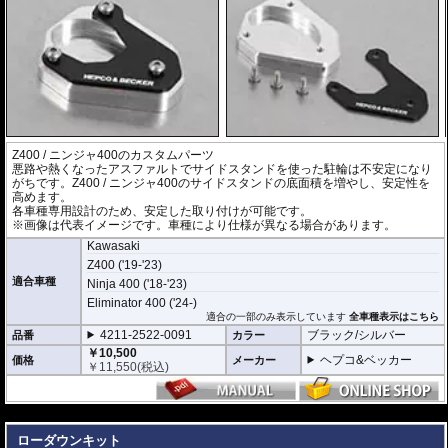
Z400 / ニンジャ400のカスタムパーツ
悪路や熱くなったアスファルトでサイドスタンドを使った駐輪は不安定になり
がちです。Z400 / ニンジャ400のサイドスタンドの底面積を増やし、安定性を
高めます。
各車種専用設計のため、安定した取り付けが可能です。
※画像は代表イメージです。車種により仕様が異なる場合があります。
Kawasaki
Z400 ('19-'23)
適合車種
Ninja 400 ('18-'23)
Eliminator 400 ('24-)
適合の一部のみ表示しています
全車種表示はこちら
4211-2522-0091
ブラック/シルバー
品番
カラー
￥10,500
ヘプコ&ベッカー
価格
メーカー
￥
11,550
(税込)
---
ローダウンキット