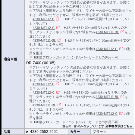
※ブレーキ/クラッチラインの延長が必要な場合があります。必要に
ブレーキ/クラッチラインの延長にはヘプコ&ベッカーの延長キットがおすすめ
応じて適切な延長キットをご利用ください
です。
※下記は汎用情報となり油圧用です。ワイヤーの場合は下記延長キッ
詳細は
こちら
をご確認ください。
トはご利用いただけません。現車の仕様を必ずご確認ください。
・
4230-MT112-B
H&B ﾌﾞﾚｰｷﾗｲﾝ 30mm延長ｷｯﾄ(DOT4 , 5 , 5.1 ,
ミネラル可)
・
4230-MT112-C
H&B ｸﾗｯﾁﾗｲﾝ 30mm延長ｷｯﾄ(ミネラルのみ
可。クラッチがミネラル仕様でない場合のみ
4230-MT111-BL
をご
選択ください)
・
4230-MT111-BL
H&B ﾌﾞﾚｰｷﾗｲﾝ/ｸﾗｯﾁﾗｲﾝ 30mm延長ｷｯﾄ(DOT
4 , 5 , 5.1 , ミネラル可)
※クラッチラインがミネラルオイル仕様車は
4230-MT112-C
の使
用を推奨
※H&B製フロントガード / ハンドルバーガードとの併用不可
適合車種
DR-Z400 ('00-'05)
※ブレーキ/クラッチラインの延長が必要な場合があります。必要に
応じて適切な延長キットをご利用ください
※下記は汎用情報となり油圧用です。ワイヤーの場合は下記延長キッ
トはご利用いただけません。現車の仕様を必ずご確認ください。
・
4230-MT112-B
H&B ﾌﾞﾚｰｷﾗｲﾝ 30mm延長ｷｯﾄ(DOT4 , 5 , 5.1 ,
ミネラル可)
・
4230-MT112-C
H&B ｸﾗｯﾁﾗｲﾝ 30mm延長ｷｯﾄ(ミネラルのみ
可。クラッチがミネラル仕様でない場合のみ
4230-MT111-BL
をご
選択ください)
・
4230-MT111-BL
H&B ﾌﾞﾚｰｷﾗｲﾝ/ｸﾗｯﾁﾗｲﾝ 30mm延長ｷｯﾄ(DOT
4 , 5 , 5.1 , ミネラル可)
※クラッチラインがミネラルオイル仕様車は
4230-MT112-C
の使
用を推奨
※H&B製フロントガード / ハンドルバーガードとの併用不可
適合の一部のみ表示しています
全車種表示はこちら
4230-2552-2501
ブラック
品番
カラー