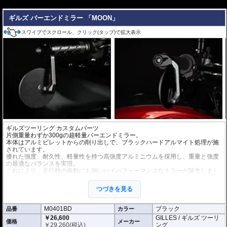
---
ギルズ バーエンドミラー 「MOON」
スワイプでスクロール、クリック(タップ)で拡大表示
ギルズツーリング カスタムパーツ
片側重量わずか300gの超軽量バーエンドミラー。
本体はアルミビレットからの削り出しで、ブラックハードアルマイト処理が施
されています。
優れた強度、耐久性、軽量性を持つ高強度アルミニウムを採用し、重量と強度
の最適なバランスを実現。
これにより、走行時の振動にも強いハイパフォーマンスなミラーが誕生しまし
た。
ミラーの角度や位置も調整が可能。視認性など安全へ関わる要素へも細心の注
つづきを見る
意が払われて設計されています。
※車検対応。
M0401BD
ブラック
品番
カラー
※1個単位での販売
￥26,600
GILLES / ギルズ ツーリ
※左右どちらにも使用できます。
価格
メーカー
￥
29,260
(税込)
ング