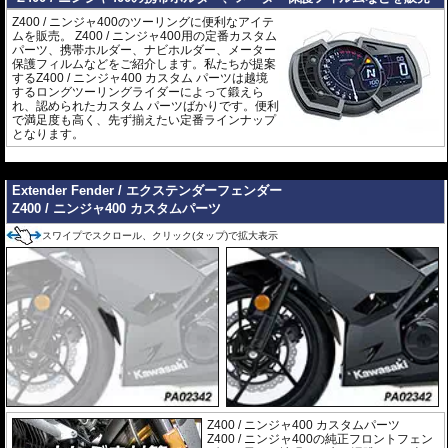
Z400 / ニンジャ400のツーリングに便利なアイテ
ムを販売。 Z400 / ニンジャ400用の定番カスタム
パーツ、携帯ホルダー、ナビホルダー、メーター
保護フィルムなどをご紹介します。私たちが提案
するZ400 / ニンジャ400 カスタム パーツは越境
するロングツーリングライダーによって鍛えら
れ、認められたカスタム パーツばかりです。便利
で満足度も高く、先ず揃えたい定番ラインナップ
となります。
---
Extender Fender / エクステンダーフェンダー
Z400 / ニンジャ400 カスタムパーツ
スワイプでスクロール、クリック(タップ)で拡大表示
Z400 / ニンジャ400 カスタムパーツ
Z400 / ニンジャ400の純正フロントフェン