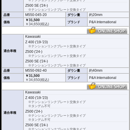
い。個人でお取付の場合、弊社ではいかなる事象においてその責を負うことが
できません。
Z500 SE ('24-)
※テンションリンクプレート交換タイプ
M550-045-20
約20mm
品番
ダウン量
￥31,500
P&A International
価格
ブランド
￥
34,650
(税込)
Kawasaki
Z 400 ('19-'23)
※テンションリンクプレート交換タイプ
適合車種
Z500 ('24-)
※テンションリンクプレート交換タイプ
Z500 SE ('24-)
※テンションリンクプレート交換タイプ
M550-092-40
約40mm
品番
ダウン量
￥31,500
P&A International
価格
ブランド
￥
34,650
(税込)
Kawasaki
Z 400 ('19-'23)
※テンションリンクプレート交換タイプ
※タンデム不可
Z500 ('24-)
適合車種
※テンションリンクプレート交換タイプ
※タンデム不可
Z500 SE ('24-)
※テンションリンクプレート交換タイプ