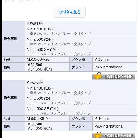
も車種ごとに異なります。
※ローダウンすることにより、サイドスタンドを必要に応じて短くすることを
つづきを見る
お勧めいたします。(ショートサイドスタンドはお客様にてご用意ください。)
※ダウンする高さによっては、センタースタンドが使用できない、または、取
り外さなくてはいけない場合があります。
Kawasaki
※写真は同系ローダウンパーツの代表写真です。実際の商品とは異なる場合が
Ninja 400 ('18-)
あります。
※テンションリンクプレート交換タイプ
※フロントフォークの突き出し量を合わせて調整することをお勧めします。(調
適合車種
Ninja 500 ('24-)
整可能な車種の場合。推奨調整値はマニュアルに記載)
※安全に関する重要なパーツの為、プロショップによる取付を行ってくださ
※テンションリンクプレート交換タイプ
い。個人でお取付の場合、弊社ではいかなる事象においてその責を負うことが
Ninja 500 SE ('24-)
できません。
※テンションリンクプレート交換タイプ
M550-034-20
約25mm
品番
ダウン高
￥31,500
P&A International
価格
ブランド
￥
34,650
(税込)
Kawasaki
Ninja 400 ('18-)
※テンションリンクプレート交換タイプ
適合車種
Ninja 500 ('24-)
※テンションリンクプレート交換タイプ
Ninja 500 SE ('24-)
※テンションリンクプレート交換タイプ
M550-080-40
約40mm
品番
ダウン高
￥31,500
P&A International
価格
ブランド
￥
34,650
(税込)