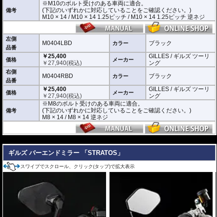
※M10のボルト受けのある車両に適合。
M10 × 14 / M10 × 14 1.25ピッチ / M10 × 14 1.25ピッチ 逆ネジ
(下記のいずれかに対応していることをご確認ください。)
備考
M10 × 14 / M10 × 14 1.25ピッチ / M10 × 14 1.25ピッチ 逆ネジ
M0404LBD / M0404RBD : M8のボルト受けのある車両に適合
※車体側のミラーの取り付け部分が下記のいずれかのネジに対応していること
をご確認ください。
M8 × 14 / M8 × 14 逆ネジ
左側
M0404LBD
ブラック
カラー
品番
※取付箇所の状況や干渉するものがないかなど、あらかじめ寸法図を参考に実
￥25,400
GILLES / ギルズ ツーリ
車にて事前にご確認願います。
価格
メーカー
￥
27,940
(税込)
ング
右側
M0404RBD
ブラック
カラー
品番
￥25,400
GILLES / ギルズ ツーリ
価格
メーカー
￥
27,940
(税込)
ング
※M8のボルト受けのある車両に適合。
(下記のいずれかに対応していることをご確認ください。)
備考
M8 × 14 / M8 × 14 逆ネジ
---
ギルズ バーエンドミラー 「STRATOS」
スワイプでスクロール、クリック(タップ)で拡大表示