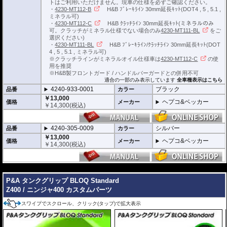
トはご利用いただけません。現車の仕様を必ずご確認ください。
・
4230-MT112-B
H&B ﾌﾞﾚｰｷﾗｲﾝ 30mm延長ｷｯﾄ(DOT4 , 5 , 5.1 ,
ミネラル可)
・
4230-MT112-C
H&B ｸﾗｯﾁﾗｲﾝ 30mm延長ｷｯﾄ(ミネラルのみ
可。クラッチがミネラル仕様でない場合のみ
4230-MT111-BL
をご
選択ください)
・
4230-MT111-BL
H&B ﾌﾞﾚｰｷﾗｲﾝ/ｸﾗｯﾁﾗｲﾝ 30mm延長ｷｯﾄ(DOT
4 , 5 , 5.1 , ミネラル可)
※クラッチラインがミネラルオイル仕様車は
4230-MT112-C
の使
用を推奨
※H&B製フロントガード / ハンドルバーガードとの併用不可
適合の一部のみ表示しています
全車種表示はこちら
4240-933-0001
ブラック
品番
カラー
￥13,000
ヘプコ&ベッカー
価格
メーカー
￥
14,300
(税込)
4240-305-0009
シルバー
品番
カラー
￥13,000
ヘプコ&ベッカー
価格
メーカー
￥
14,300
(税込)
---
P&A タンクグリップ BLOQ Standard
Z400 / ニンジャ400 カスタムパーツ
スワイプでスクロール、クリック(タップ)で拡大表示