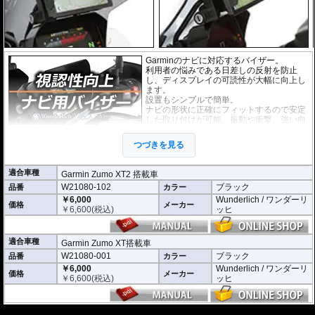
Garminのナビに対応するバイザー。
利用者の悩みである日差しの反射を防止
し、ディスプレイの可読性が大幅に向上し
ます。
設置もシンプルで簡単。
ナビの形状に正確にフィットするので安定
した取り付けが可能。振動や衝撃、強い向
かい風も問題ありません。
耐紫外線、高耐久。
つづきを見る
適合車種
Garmin Zumo XT2 搭載車
W21080-102
ブラック
品番
カラー
￥6,000
Wunderlich / ワンダーリ
価格
メーカー
￥
6,600
(税込)
ッヒ
適合車種
Garmin Zumo XT搭載車
W21080-001
ブラック
品番
カラー
￥6,000
Wunderlich / ワンダーリ
価格
メーカー
￥
6,600
(税込)
ッヒ
---