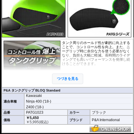
タンク周りのホールド性が劇的に向上する
ことで、コントロール性を向上。また、ニ
ーグリップ時に余分な力を使う必要がなく
なり、負担も大幅に軽減。長時間のライデ
ィングでも高いパフォーマンスを発揮し続
けることができます。
このニーグリップパッドは各車両のタンク
の3D形状に合わせて開発。マシンに最適な
つづきを見る
形状・ポジションを実現しています。さら
に機能性を徹底的に追求した結果、このパ
ッドために専用に開発された特別な素材を使用しています。
P&A タンクグリップ BLOQ Standard
Kawasaki
「P&A タンクグリップ BLOQ Standard」 :
パッドの厚みわずか0.9mm。ニー
グリップの際にタンクサイズに違和感がなく、高い一体感を生み出していま
Ninja 400 ('18-)
適合車種
す。パッド表面には適度な摩擦抵抗があり、十分なグリップ性能と保護性能を
Z400 ('18-)
発揮します。
PATG1023
ブラック
品番
カラー
￥5,450
※取付キット付属 : 取り付けに便利なクリーニングクロス、脱脂用アルコール
P&A International
価格
ブランド
￥
5,995
(税込)
シート、気泡の混入を防ぎ、きれいに仕上げるスキージがセットになっていま
す。