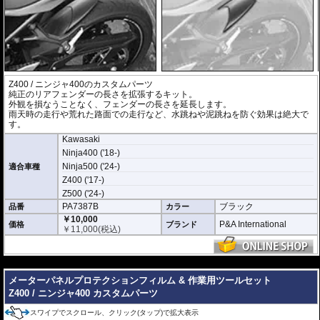
Z400 / ニンジャ400のカスタムパーツ
純正のリアフェンダーの長さを拡張するキット。
外観を損なうことなく、フェンダーの長さを延長します。
雨天時の走行や荒れた路面での走行など、水跳ねや泥跳ねを防ぐ効果は絶大で
す。
Kawasaki
Ninja400 ('18-)
Ninja500 ('24-)
適合車種
Z400 ('17-)
Z500 ('24-)
PA7387B
ブラック
品番
カラー
￥10,000
P&A International
価格
ブランド
￥
11,000
(税込)
---
メーターパネルプロテクションフィルム & 作業用ツールセット
Z400 / ニンジャ400 カスタムパーツ
スワイプでスクロール、クリック(タップ)で拡大表示