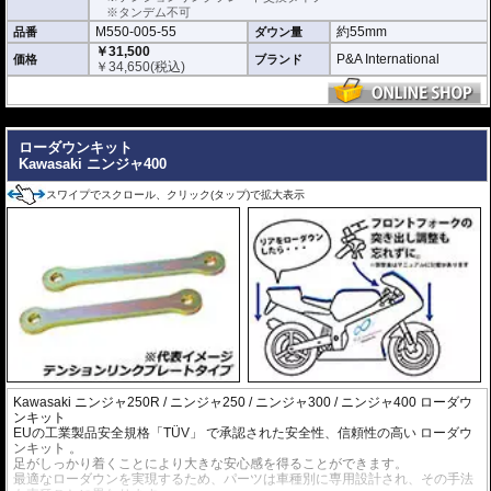
※タンデム不可
M550-005-55
約55mm
品番
ダウン量
￥31,500
P&A International
価格
ブランド
￥
34,650
(税込)
---
ローダウンキット
Kawasaki ニンジャ400
スワイプでスクロール、クリック(タップ)で拡大表示
Kawasaki ニンジャ250R / ニンジャ250 / ニンジャ300 / ニンジャ400 ローダウ
ンキット
EUの工業製品安全規格「TÜV」 で承認された安全性、信頼性の高い
ローダウ
ンキット
。
足がしっかり着くことにより大きな安心感を得ることができます。
最適なローダウンを実現するため、パーツは車種別に専用設計され、その手法