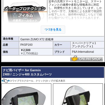
近年の汎用スマートモニターは、スマート
フォンとの連携や多彩な情報表示に対応
し、利便性が大きく向上しています。しか
しその一方で、太陽光による反射で視認性
が低下したり、操作時や砂ぼこりなどで細
かな傷がついてしまうリスクもあります。
このプロテクションフィルムは不要な傷や
汚れからディスプレイを保護します。
セッ
つづきを見る
トには２枚のフィルム(スーパークリアとア
ンチグレア)が入っており
、それぞれ目的に
合わせたものをご利用いただけます。
適合車種
Garmin ZUMO XT2 搭載車
スーパークリア x 1
スーパークリア :
耐摩耗性が非常に高く、
PASP160
品番
カラー
アンチグレア x 1
透明性の高いフィルム。貼り付けてしまう
￥2,500
と画面になじみ、フィルムの存在がほとん
P&A International
価格
ブランド
￥
2,750
(税込)
どわからなくなります。
アンチグレア :
マット仕上げが施され、太
陽光などによる反射を軽減。視認性の低下
---
を防ぎ、画面を読み取りやすくします。も
ナビ用バイザー for Garmin
ちろん傷に対しても有効です。
Z400 / ニンジャ400 カスタムパーツ
取付キット付属 :
取り付けに便利なクリー
ニングクロス、細かい埃も除去する粘着シート、気泡の混入を防ぎ、きれいに
スワイプでスクロール、クリック(タップ)で拡大表示
仕上げるスキージがセットになっています。
またこのフィルムは
多少の気泡なら数時間から２日ほどで自然に気泡が消える
優れもの。満足のいく取付が容易になりました。
シリコーン系粘着材を採用し、画面を痛めることがありません。フィルムを剥
がせば、元通りの状態になります。