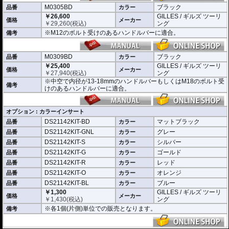
車体のイメージに合わせたカスタムが可能となり、ワンポイントアクセントと
M0305BD
ブラック
してその存在感を高めます。
品番
カラー
￥26,600
GILLES / ギルズ ツーリ
価格
メーカー
￥
29,260
(税込)
ング
※M12のボルト受けのあるハンドルバーに適合。
備考
M0309BD
ブラック
品番
カラー
￥25,400
GILLES / ギルズ ツーリ
価格
メーカー
￥
27,940
(税込)
ング
※中空で内径が13-18mmのハンドルバーもしくはM18のボルト受
備考
けのあるハンドルバーに適合。
オプション : カラーインサート
DS21142KIT-BD
マットブラック
品番
カラー
DS21142KIT-GNL
グレー
品番
カラー
DS21142KIT-S
シルバー
品番
カラー
DS21142KIT-G
ゴールド
品番
カラー
DS21142KIT-R
レッド
品番
カラー
DS21142KIT-O
オレンジ
品番
カラー
DS21142KIT-BL
ブルー
品番
カラー
￥1,300
GILLES / ギルズ ツーリ
価格
メーカー
￥
1,430
(税込)
ング
※各1個(片側)単位での販売となります。
備考