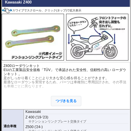
Kawasaki Z400
スワイプでスクロール、クリック(タップ)で拡大表示
Z400ローダウンキット
EUの工業製品安全規格「TÜV」 で承認された安全性、信頼性の高い
ローダウ
ンキット
。
足がしっかり着くことにより大きな安心感を得ることができます。
最適なローダウンを実現するため、パーツは車種別に専用設計され、その手法
も車種ごとに異なります。
※ローダウンすることにより、サイドスタンドを必要に応じて短くすることを
お勧めいたします。(ショートサイドスタンドはお客様にてご用意ください。)
つづきを見る
※ダウンする高さによっては、センタースタンドが使用できない、または、取
り外さなくてはいけない場合があります。
※写真は同系ローダウンパーツの代表写真です。実際の商品とは異なる場合が
Kawasaki
あります。
Z 400 ('19-'23)
※フロントフォークの突き出し量を合わせて調整することをお勧めします。(調
※テンションリンクプレート交換タイプ
整可能な車種の場合。推奨調整値はマニュアルに記載)
適合車種
Z500 ('24-)
※安全に関する重要なパーツの為、プロショップによる取付を行ってくださ
※テンションリンクプレート交換タイプ