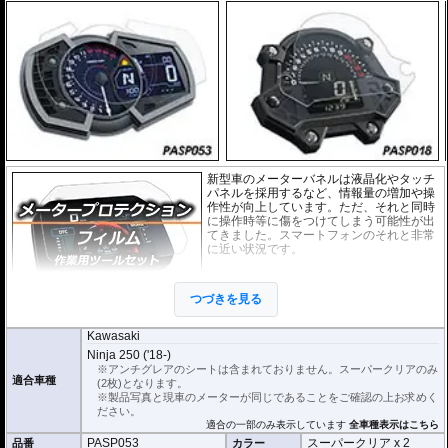
新型車のメーターバネルは液晶化やタッチ
パネルを採用するなど、情報量の増加や操
作性が向上しています。ただ、それと同時
に操作時等に傷をつけてしまう可能性が出
てきました。スマートフォンのそれと非常
に近い状況です。
このメーターパネルプロテクションフィル
ムは不要な傷や汚れからメーターパネルを
つづきを見る
保護します。
セットには２枚のスーパーク
リアのフィルムが入っています。
Kawasaki
スーパークリア :
耐摩耗性が非常に高く、透明性の高いフィルム。貼り付けて
Ninja 250 ('18-)
しまうとメーターになじみ、フィルムの存在がほとんどわからなくなります。
※アンチグレアのシートは含まれておりません。スーパークリアのみ
適合車種
(2枚)となります。
取付キット付属 :
取り付けに便利なクリーニングクロス、細かい埃も除去する
※製品写真と現車のメーターが同じであることをご確認の上お求めく
粘着シート、気泡の混入を防ぎ、きれいに仕上げるスキージがセットになって
ださい。
います。
適合の一部のみ表示しています
全車種表示はこちら
PASP053
スーパークリア x 2
品番
カラー
またこのフィルムは
多少の気泡なら数時間から２日ほどで自然に気泡が消える