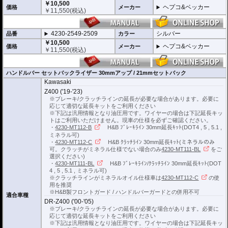
￥10,500
ヘプコ&ベッカー
価格
メーカー
￥
11,550
(税込)
4230-2549-2509
シルバー
品番
カラー
￥10,500
ヘプコ&ベッカー
価格
メーカー
￥
11,550
(税込)
ハンドルバー セットバックライザー 30mmアップ / 21mmセットバック
Kawasaki
Z400 ('19-'23)
※ブレーキ/クラッチラインの延長が必要な場合があります。必要に
応じて適切な延長キットをご利用ください
※下記は汎用情報となり油圧用です。ワイヤーの場合は下記延長キッ
トはご利用いただけません。現車の仕様を必ずご確認ください。
・
4230-MT112-B
H&B ﾌﾞﾚｰｷﾗｲﾝ 30mm延長ｷｯﾄ(DOT4 , 5 , 5.1 ,
ミネラル可)
・
4230-MT112-C
H&B ｸﾗｯﾁﾗｲﾝ 30mm延長ｷｯﾄ(ミネラルのみ
可。クラッチがミネラル仕様でない場合のみ
4230-MT111-BL
をご
選択ください)
・
4230-MT111-BL
H&B ﾌﾞﾚｰｷﾗｲﾝ/ｸﾗｯﾁﾗｲﾝ 30mm延長ｷｯﾄ(DOT
4 , 5 , 5.1 , ミネラル可)
※クラッチラインがミネラルオイル仕様車は
4230-MT112-C
の使
用を推奨
※H&B製フロントガード / ハンドルバーガードとの併用不可
適合車種
DR-Z400 ('00-'05)
※ブレーキ/クラッチラインの延長が必要な場合があります。必要に
応じて適切な延長キットをご利用ください
※下記は汎用情報となり油圧用です。ワイヤーの場合は下記延長キッ