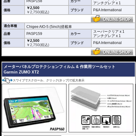
スーパークリア :
耐摩耗性が非常に高く、
PASP158
品番
カラー
アンチグレア x 1
透明性の高いフィルム。貼り付けてしまう
￥2,500
と画面になじみ、フィルムの存在がほとん
P&A International
価格
ブランド
￥
2,750
(税込)
どわからなくなります。
アンチグレア :
マット仕上げが施され、太
陽光などによる反射を軽減。視認性の低下
適合車種
Chigee AIO-5 (5inch)搭載車
を防ぎ、画面を読み取りやすくします。も
スーパークリア x 1
PASP159
品番
ちろん傷に対しても有効です。
カラー
アンチグレア x 1
￥2,500
取付キット付属 :
取り付けに便利なクリー
P&A International
価格
ブランド
￥
2,750
(税込)
ニングクロス、細かい埃も除去する粘着シート、気泡の混入を防ぎ、きれいに
仕上げるスキージがセットになっています。
---
またこのフィルムは
多少の気泡なら数時間から２日ほどで自然に気泡が消える
優れもの。満足のいく取付が容易になりました。
メーターパネルプロテクションフィルム & 作業用ツールセット
Garmin ZUMO XT2
シリコーン系粘着材を採用し、画面を痛めることがありません。フィルムを剥
がせば、元通りの状態になります。
スワイプでスクロール、クリック(タップ)で拡大表示