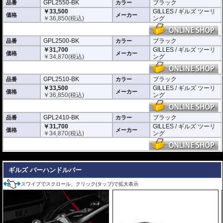
GPL2550-BK
ブラック
品番
カラー
※写真はシリーズ代表イメージです。車種により形状、デザインが異なる場合
￥33,500
GILLES / ギルズ ツーリ
があります。
価格
メーカー
￥
36,850
(税込)
ング
※商品は汎用品です。ご購入の前に必ず寸法図をご確認いただき、商品の形状
をお確かめください。
GPL2500-BK
ブラック
品番
カラー
￥31,700
GILLES / ギルズ ツーリ
価格
メーカー
￥
34,870
(税込)
ング
GPL2510-BK
ブラック
品番
カラー
￥33,500
GILLES / ギルズ ツーリ
価格
メーカー
￥
36,850
(税込)
ング
GPL2410-BK
ブラック
品番
カラー
￥31,700
GILLES / ギルズ ツーリ
価格
メーカー
￥
34,870
(税込)
ング
---
ギルズ バーハンドルバー
スワイプでスクロール、クリック(タップ)で拡大表示