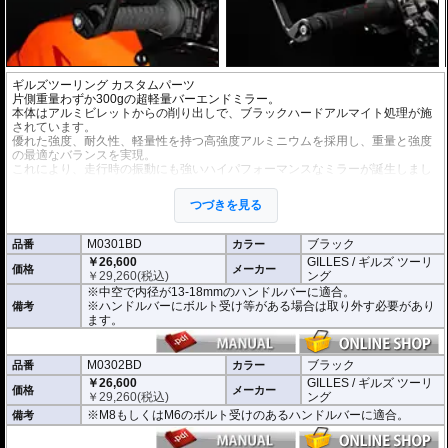
ギルズツーリング カスタムパーツ
片側重量わずか300gの超軽量バーエンドミラー。
本体はアルミビレットからの削り出しで、ブラックハードアルマイト処理が施
されています。
優れた強度、耐久性、軽量性を持つ高強度アルミニウムを採用し、重量と強度
の最適なバランスを実現。
これにより、走行時の振動にも強いハイパフォーマンスなミラーが誕生しまし
た。
ミラーの角度や位置も調整が可能。視認性など安全へ関わる要素へも細心の注
つづきを見る
意が払われて設計されています。
※車検対応。
M0301BD
ブラック
品番
カラー
※1個単位での販売
￥26,600
GILLES / ギルズ ツーリ
※左右どちらにも使用できます。
価格
メーカー
￥
29,260
(税込)
ング
※中空で内径が13-18mmのハンドルバーに適合。
※商品は汎用品となり、主に２系統の取り付け方法をラインナップ。
※ハンドルバーにボルト受け等がある場合は取り外す必要があり
備考
(取付確認がされているものは下記の適合検索で適合品番をご確認いただけま
ます。
す。)
M0301BD 中空で内径が13-18mmのハンドルバーに適合
M0302BD M8もしくはM6のボルト受けのあるハンドルバーに適合
M0302BD
ブラック
品番
カラー
M0305BD M12のボルト受けのあるハンドルバーに適合
￥26,600
GILLES / ギルズ ツーリ
価格
メーカー
M0309BD 中空で内径が13-18mmのハンドルバーもしくはM18のボルト受け
￥
29,260
(税込)
ング
のあるハンドルバーに適合
※M8もしくはM6のボルト受けのあるハンドルバーに適合。
備考
別売オプションにカラーインサートをご用意。