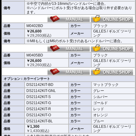
※中空で内径が13-18mmのハンドルバーに適合。
※商品は汎用品となり、主に２系統の取り付け方法をラインナップ。
※ハンドルバーにボルト受け等がある場合は取り外す必要があり
備考
(取付確認がされているものは下記の適合検索で適合品番をご確認いただけま
ます。
す。)
M0401BD 中空で内径が13-18mmのハンドルバーに適合
M0402BD M8もしくはM6のボルト受けのあるハンドルバーに適合
M0402BD
ブラック
品番
カラー
M0405BD M12のボルト受けのあるハンドルバーに適合
￥26,600
GILLES / ギルズ ツーリ
価格
メーカー
￥
29,260
(税込)
ング
別売オプションにカラーインサートをご用意。
※M8もしくはM6のボルト受けのあるハンドルバーに適合。
備考
車体のイメージに合わせたカスタムが可能となり、ワンポイントアクセントと
してその存在感を高めます。
M0405BD
ブラック
品番
カラー
￥26,600
GILLES / ギルズ ツーリ
価格
メーカー
￥
29,260
(税込)
ング
オプション : カラーインサート
DS21142KIT-BD
マットブラック
品番
カラー
DS21142KIT-GNL
グレー
品番
カラー
DS21142KIT-S
シルバー
品番
カラー
DS21142KIT-G
ゴールド
品番
カラー
DS21142KIT-R
レッド
品番
カラー
DS21142KIT-O
オレンジ
品番
カラー
DS21142KIT-BL
ブルー
品番
カラー
￥1,300
GILLES / ギルズ ツーリ
価格
メーカー
￥
1,430
(税込)
ング