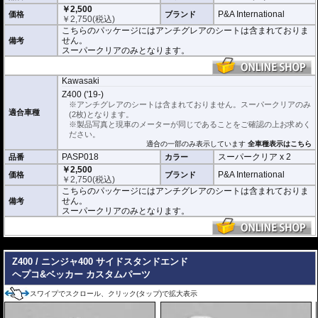
優れもの。満足のいく取付が容易になりました。
￥2,500
P&A International
価格
ブランド
￥
2,750
(税込)
シリコーン系粘着材を採用し、メーターを痛めることがありません。フィルム
こちらのパッケージにはアンチグレアのシートは含まれておりま
を剥がせば、元通りの状態になります。
せん。
備考
スーパークリアのみとなります。
Kawasaki
Z400 ('19-)
※アンチグレアのシートは含まれておりません。スーパークリアのみ
適合車種
(2枚)となります。
※製品写真と現車のメーターが同じであることをご確認の上お求めく
ださい。
適合の一部のみ表示しています
全車種表示はこちら
PASP018
スーパークリア x 2
品番
カラー
￥2,500
P&A International
価格
ブランド
￥
2,750
(税込)
こちらのパッケージにはアンチグレアのシートは含まれておりま
せん。
備考
スーパークリアのみとなります。
---
Z400 / ニンジャ400 サイドスタンドエンド
ヘプコ&ベッカー カスタムパーツ
スワイプでスクロール、クリック(タップ)で拡大表示