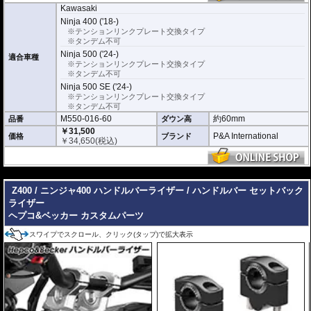
Kawasaki
Ninja 400 ('18-)
※テンションリンクプレート交換タイプ
※タンデム不可
Ninja 500 ('24-)
適合車種
※テンションリンクプレート交換タイプ
※タンデム不可
Ninja 500 SE ('24-)
※テンションリンクプレート交換タイプ
※タンデム不可
M550-016-60
約60mm
品番
ダウン高
￥31,500
P&A International
価格
ブランド
￥
34,650
(税込)
---
Z400 / ニンジャ400 ハンドルバーライザー / ハンドルバー セットバック
ライザー
ヘプコ&ベッカー カスタムパーツ
スワイプでスクロール、クリック(タップ)で拡大表示