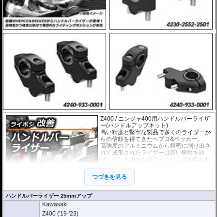
Z400 / ニンジャ400用ハンドルバーライザ
ー(ハンドルアップキット)
高い精度と堅牢な製品で多くのライダーか
らの信頼を得てきたヘプコ&ベッカー。
高強度のアルミニウムから精密に削り出さ
れて成形されたライザーは高い剛性を誇
り、ハンドルからのフィーリングが損なわ
れることもありません。
EUの工業製品安全規格「TÜV」を取得
つづきを見る
し、他のヘプコの商品と同様に高い安全
性、信頼性の商品となっております。
ハンドルバーライザー 25mmアップ
Kawasaki
※車体の個体差によりブレーキ/クラッチラインの延長が必要な場合がありま
す。
Z400 ('19-'23)