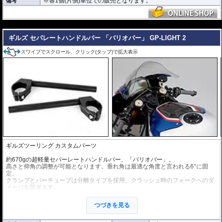
※各1個(片側)単位での販売となります。
備考
---
ギルズ セパレートハンドルバー 「バリオバー」 GP-LIGHT 2
スワイプでスクロール、クリック(タップ)で拡大表示
ギルズツーリング カスタムパーツ
約670gの超軽量セパーレートハンドルバー、「バリオバー」。
高さと仰角の調整が可能となります。垂れ角は最適な角度と言われる6°に固
定。
クランプとバーチューブは分離タイプを採用。クラッシュ時のフォークへのダ
メージを防ぎます。
取り付けが容易となるよう、取付け位置の刻印が施されています。
つづきを見る
ヤマハのチームはこのセパレートハンドルバーをWorldSBK、WorldSuperspor
t、IDM、R6 Cup Germanyで採用しています。