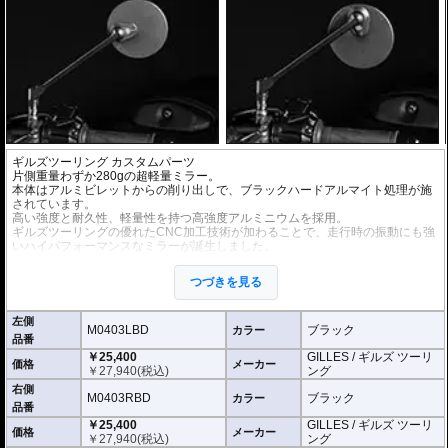
ギルズツーリング カスタムパーツ
片側重量わずか280gの超軽量ミラー。
本体はアルミビレットからの削り出しで、ブラックハードアルマイト処理が施
されています。
高い強度と耐久性、軽量性を持つ高強度アルミニウムを採用。
ギルズツーリングの優れたCNC加工技術が加わることで、走行時の振動にも強
いハイパフォーマンスなミラーが誕生しました。
ミラーの角度や位置も調整が可能。柔軟な調整が可能でありながら、調整部が
緩んでしまう心配もありません。
つづきを見る
付属アダプターは汎用性が高く、多くの車種にご利用いただけます。
※車検対応
左側
※左右別売
M0403LBD
ブラック
カラー
品番
￥25,400
GILLES / ギルズ ツーリ
※商品は汎用品です。
価格
メーカー
￥
27,940
(税込)
ング
(取付確認がされているものは下記の適合検索で適合品番をご確認いただけま
す。)
右側
M0403RBD
ブラック
カラー
品番
M0403LBD / M0403RBD : M10のボルト受けのある車両に適合
￥25,400
GILLES / ギルズ ツーリ
※車体側のミラーの取り付け部分が下記のいずれかのネジに対応していること
価格
メーカー
￥
27,940
(税込)
ング
をご確認ください。