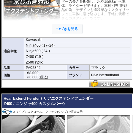
ダーの長さを拡張し、水や泥跳ねから車
体、ライダーを守ります。車種別専用設計
品の為、デザインも違和感なくスタイリッ
シュに車体に溶け込みます。手軽に装着で
きるカスタムパーツです。
取付は付属の強力粘着シートを使い、簡単
つづきを見る
に行えます。通常使用での脱落は心配あり
ませんが、取付作業の不備(洗浄、脱脂不十
分)等においてはこの限りではありません。ビスまたはトリムクリップが付属し
Kawasaki
ているパッケージについてはこれらの使用を強く推奨いたします。使用されて
Ninja400 ('17-'24)
いない場合の脱落による保証は致しかねます。
Ninja500 ('24-)
適合車種
どのような効果があるパーツですか？
Z400 ('19-)
Z400 / ニンジャ400の純正フロントフェンダーの長さを拡張し、水や泥跳ねか
Z500 ('24-)
ら車体、ライダーを強力に守ります。
PA02342
ブラック
品番
カラー
※写真はイメージです。車種により、フェンダーのデザインは多少異なりま
￥8,000
P&A International
価格
ブランド
す。
￥
8,800
(税込)
---
Rear Extend Fender / リアエクステンドフェンダー
Z400 / ニンジャ400 カスタムパーツ
スワイプでスクロール、クリック(タップ)で拡大表示