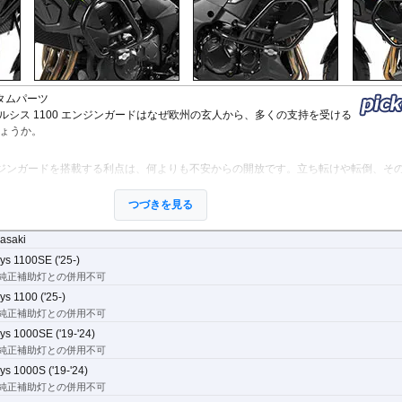
スタムパーツ
ルシス 1100 エンジンガードはなぜ欧州の玄人から、多くの支持を受ける
ょうか。
ジンガードを搭載する利点は、何よりも不安からの開放です。立ち転けや転倒、そ
ッとすることがあります。
ーリングを心から楽しむことを目指し、製品を開発、お届けしています。
つづきを見る
asaki
守ります。直接のダメージを防ぐだけでなく、衝撃を多点に分散し、全体的にダメ
ys 1100SE ('25-)
ます。
純正補助灯との併用不可
挟み込みなども防ぐことも大事な機能です。
ys 1100 ('25-)
純正補助灯との併用不可
ys 1000SE ('19-'24)
ジンガードにはパイプ内部に性質の異なる特殊強化パイプをさらに1本追加させた2
純正補助灯との併用不可
ys 1000S ('19-'24)
されている車両接合ポイントはトライ&エラーより導きだされた耐衝撃性に優れた
純正補助灯との併用不可