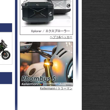
l
andit
GSF1200
l
andit
GSX1250
GSX1300
Hayabusa
GSX1300
1-
Hayabusa
GSX1300BK
20
-King
GSX-
R125
GSX-
R600
GSX-
R750
GSX-
ヘプコ&ベッカー
ヘプコ&ベッカー
ヘプコ&ベッカー
R1000/R
GSX-
S125
GSX-
S750
GSX-8R
GSX-8S
rid
GSX-8T
AX
GSX-8TT
GSX-
X
S1000/F
GSX-
50
S1000GT
GSX-
S1000GX
Hayabusa
0
1-
Hayabusa
Kellermann / ケラーマン
Kellermann / ケラーマン
Kellermann / ケラーマン
Kellermann / ケラーマン
Kellermann / ケラーマン
0
20
KATANA
SFV650
ladius
SV650/X
50
SV-7GX
-