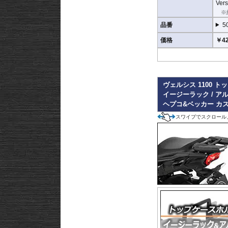
また多点支持や、パイプ
Vers
これらのこだわりを元に
※
品番
5
価格
￥42
ヴェルシス 1100 
イージーラック / ア
ヘプコ&ベッカー カ
スワイプでスクロール