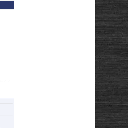
サイド
がありま
整値は
ではいか