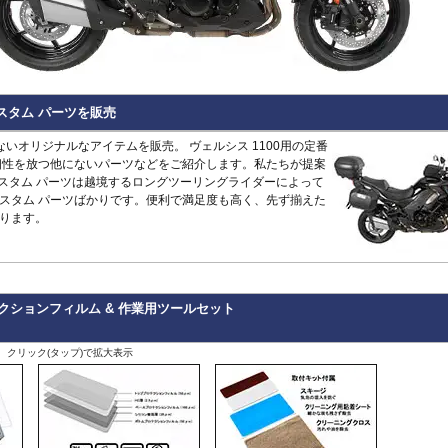
Hypermotard 796
トラッカー400
CB125R
MT-09 -20
1400GTR
-07
Continenta
B
VRSCDX
890 Duke/R
Hypermotard 698 Mono
デイトナ660
CB250R/CB300R
MT-09 Tracer
Eliminator
GT 650
Continenta
B
VRSCDXA
990 Duke
Hyperstrada 821
Bonneville America
CB650R
MT-10
ER6n
GT 535
Guerrilla
VRSCD
SuperDuke
Monster
Bonneville Bobber
CB1000R
NIKEN/GT
ER6f
450
Hunter
VRSCX
1290 SuperDuke
Monster V2
Bonneville Speedmaster
CB500 Hornet
R1 15-
KLE500
350
Himalayan
2
VRSCAW
1390 SuperDuke
Monster 696
Bonneville T100
CB750 Hornet
R1 -14
KLR650
450
Himalayan
-
B
VRSCA
125 Enduro R
カスタム パーツを販売
Monster 796
Bonneville T120
CB1000 Hornet
R125
Meguro S1
411
Interceptor
VRSCB
390 Enduro R
Monster 821
Bonneville
CB1000GT
R15
Ninja 125
650
Meteor
XL883
690 Enduro R
にないオリジナルなアイテムを販売。 ヴェルシス 1100用の定番
Monster 890
Daytona 660
CB1100
R3 / R25
Ninja 250
350
Super
XL1200C
125 SMC R
個性を放つ他にないパーツなどをご紹介します。私たちが提案
Monster 937
Daytona 675
CB1100 EX
R6
Ninja 400
Meteor
Scram
XL1200L
390 SMC R
 カスタム パーツは越境するロングツーリングライダーによって
Monster 1100 Evo
ROCKET 3
CB1100 RS
R7
Ninja 500
650
411
Shotgun
XL1200N
690 SMC R
スタム パーツばかりです。便利で満足度も高く、先ず揃えた
Monster 1100 S
Scrambler 400X
CB1300
SCR950
Ninja 636
650
XL1200R
890 SMT
CFMOTO
ります。
Monster 1200
Scrambler 400XC
CBF1000
SR400
Ninja 650
XL1200X Forty-Eight
990 Supermoto R
125NK
Multistrada V2
Scrambler 900
CBF1000F
Tenere700
Ninja 7 Hyb
RC125
450MT
Multistrada 950
Scrambler 1200
CBR650F
T-MAX560/TECH M
Ninja 1000
RC200
675NK
Multistrada 1200/S
Speed 400
CBR650R
T-MAX530/SX
Ninja 1100
RC390
675SR-R
Multistrada 1260/S
Speed Triple 1200
CBR400R/CBR500R
Tracer 900
Ninja H2 S
RC8
700CL-X
クションフィルム & 作業用ツールセット
Multistrada Enduro
Speed Triple 1050
CBR600RR
Tracer 9/GT
Versys-X 2
990 RC R
700MT
Multistrada V4
Speed Twin 900
CBR1000RR
XMAX
Versys 650
800MT/-X
Panigale
Speed Twin 1200
CBR1000RR-R
XSR125
Versys 100
2
、クリック(タップ)で拡大表示
1000MT-
Scrambler
Street Scrambler
CL250
XSR700
Versys 110
-
X
その他
Scrambler 1100
Street Triple
CL500
XSR900 22-
Vulcan S
ZONTES
Scrambler Sixty2
Street Twin
CRF250L
XSR900 -21
W230
G
125-C2
StreetFighter
Thruxton 1200/R
CRF250 RALLY
XSR900GP
W800 / W6
StreetFighter V2/S
Thruxton
CRF450L
XJR1300
Z125
V
Piaggio