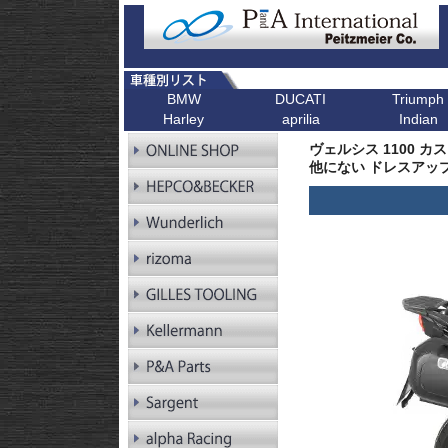
BMW
DUCATI
Triumph
Harley
aprilia
Indian
R シリーズ
F シリーズ
ピックアップ
K シリーズ
ピックアップ
ピックアップ
ピックアップ
ピックアップ
R1300GS
F900XR
Scrambler
K1600GT/GTL
Bonneville T1
ヴェルシス 1100 カ
R1300GS
F900R
Scrambler 1100
K1600B
Tiger 900
Pan America
他にない ドレスアップ 
Adventure
R1250GS
F900GS
Multistrada V4
K1600GrandAm
Trident 660
Kellermann ウインカー
R1250GS
F900GS Adventure
Monster V2
K1300R
SpeedTwin 90
Adventure
R18
F850GS
Monster
K1300S
Scrambler 900
R18B
F800GS 24-
Diavel
K1200R
StreetTwin
R18 Classic
F800GS -18
X Diavel
K1200S
StreetTriple
R18 Roctane
F750GS
DesertX
K1300GT
Scrambler 40
R18
F700GS
K1200GT
Scrambler 40
Transcontinental
R12
F650GS
K1200LT
Speed 400
R12 nineT
F450GS
Tracker 400
R12 G/S
F800R
R12S
F800GT
RnineT
F800ST
RnineT Urban G/S
F800S
RnineT Scrambler
RnineT Racer