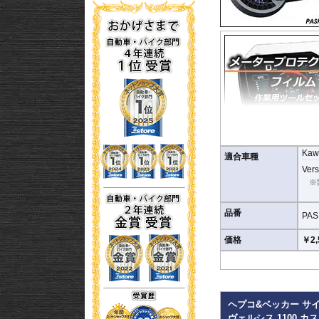
Kaw
適合車種
Vers
※
品番
PAS
価格
￥2,
ます。
またこのフィルムは
多少
ヘプコ&ベッカー サ
りました。
ヴェルシス 1100 