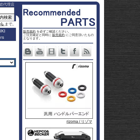
総代理店
ちら
まで。
KI
販売規約
を必ずご確認ください。
ご注文確定と同時に
販売規約
にご同意頂いたもの
rs
車種名
となります。
a
Others
ター
Vストロ
車種一覧
ーム 250
Vストロ
0
ページ
25
ーム 650
Vストロ
0
ckster
50
ーム 800
Vストロ
0
dventure
00
ーム
Vストロ
9R
moto
00
1000
ーム
Vストロ
00
36
050 23-
ーム
カタナ
78RR
GS
50
050 -22
隼 21-
 / OHV
 ハイブ
隼 -20
00
andit
00
-King
2 SX
L650 V-
 250
Strom
DL1000
650
-Strom
DR-Z4S
rizoma / リゾマ
rizoma / リゾマ
rizoma / リゾマ
1000
DR-Z4SM
1100
ladius
GSF1250