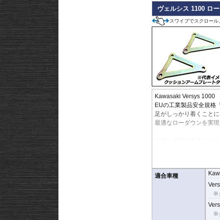
ヴェルシス 1100 
スワイプでスクロール
Kawasaki Versys 
EUの工業製品安全規格
足がしっかり着くことに
最適なローダウンを実現
※ローダウンすることに
スタンドはお客様にてご
※ダウンする高さによっ
す。
Kaw
※写真は同系ローダウン
適合車種
※フロントフォークの突
Vers
マニュアルに記載)
※
※安全に関する重要なパ
Vers
なる事象においてその責
※