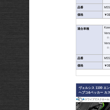
品番
M55
価格
￥31
Kaw
適合車種
Vers
※
Vers
※
品番
M55
価格
￥31
ヴェルシス 1100 
ヘプコ&ベッカー カ
スワイプでスクロール