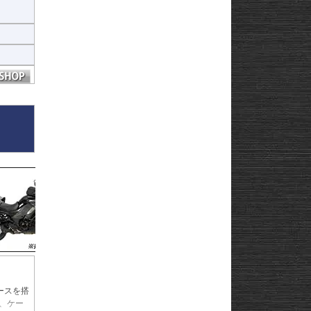
ースを搭
、ケー