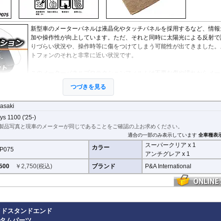
StreetFighter V4/S
Tiger 800/XC
CRF1000L AfricaTwin
XT700Z Tenere700
Z250
V
MP3
SuperSport 950
Tiger 850 Sport
CRF1100L AfricaTwin
XT1200Z SuperTener
Z400
V
FANTIC
Tiger 900
Crossrunner
YZF-R1 15-
Z500
V
Caballero
新型車のメーターバネルは液晶化やタッチパネルを採用するなど、情報
Tiger 1200 GT
Crosstourer
YZF-R1 -14
Z650/S
V
加や操作性が向上しています。ただ、それと同時に太陽光による反射で
Tiger 1200 Rally
CTX700N
YZF-R125
Z650RS
V
りづらい状況や、操作時等に傷をつけてしまう可能性が出てきました。
Tiger 1200 XR/XC
Dax125
YZF-R15
Z7 Hybrid
V
トフォンのそれと非常に近い状況です。
Tiger 1200 Explorer
FORZA 750
YZF-R3 / YZF-R25
Z750
2
Tiger Sport 800
GB350S
YZF-R6
Z750R
-
このメーターパネルプロテクションフィルムは不要な傷や汚れからメー
Tiger Sport 660
GROM MSX125
YZF-R7
Z800
ネルを保護します。
セットには２枚のフィルム(スーパークリアとアンチ
Tracker 400
Monkey125
YZF-R9
Z900
つづきを見る
が入っており
、それぞれ目的に合わせたものをご利用いただけます。
Trident 660
NC700S
その他
Z900RS / c
Trident 800
NC750S
Z1000
asaki
スーパークリア :
耐摩耗性が非常に高く、透明性の高いフィルム。貼り
その他
NC750X 21-
Z1000SX
ys 1100 ('25-)
まうとメーターになじみ、フィルムの存在がほとんどわからなくなりま
NC750X -20
Z1100
製品写真と現車のメーターが同じであることをご確認の上お求めください。
NC700X
Z H2
アンチグレア :
マット仕上げが施され、太陽光などによる反射を軽減。
適合の一部のみ表示しています
全車種表
NT1100
ZX-4R/R
低下を防ぎ、メーターを読み取りやすくします。もちろん傷に対しても
スーパークリア x 1
NX400 / NX500
ZX-6R
カラー
P075
す。
アンチグレア x 1
PCX 125
ZX-10R/R
REBEL 250
ZX-14R
500
￥
2,750
(税込)
ブランド
P&A International
取付キット付属 :
取り付けに便利なクリーニングクロス、細かい埃も除
REBEL 500
ZZR1400
着シート、気泡の混入を防ぎ、きれいに仕上げるスキージがセットにな
REBEL 1100
VFR800F
VFR1200F
の気泡なら数時間から２日ほどで自然に気泡が消える
優れもの。満足のいく取付が
VFR800X Crossrunner
イドスタンドエンド
VFR1200X Crosstourer
カスタムパーツ