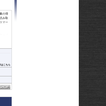
Strom250
-
e
Strom650
-
Strom800
-
量の増
Strom800DE
-
読み取
Strom1000
-
スマー
ABS 14-
Strom1050/DE
-
3-
Strom1050/XT
GN125
22
ターパ
グレア)
afe
付けてし
す。
視認性の
示はこちら
有効で
去する粘
ってい
容易にな