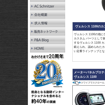
RnineT Pure
R1200GS LC
R1200GS LC Adv.
R1200GS
R1200GS Adv.
R1300RT
ヴェルシス 1100の
R1250RT
R1200RT LC
ヴェルシス 1100の他
R1200RT
カスタム パーツとして
R1300R
するヴェルシス 1100
R1250R
鍛えられ、認められたカ
R1200R LC
い定番ラインナップとな
R1200R
R1300RS
R1250RS
R1200RS LC
メーターパネルプロテ
ヴェルシス 1100
スワイプでスクロール