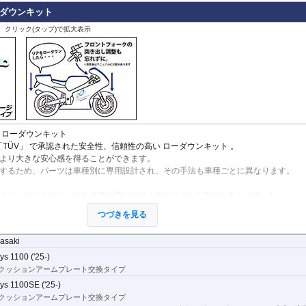
ローダウンキット
、クリック(タップ)で拡大表示
1000 ローダウンキット
「TÜV」 で承認された安全性、信頼性の高い
ローダウンキット
。
より大きな安心感を得ることができます。
するため、パーツは車種別に専用設計され、その手法も車種ごとに異なります。
より、サイドスタンドを必要に応じて短くすることをお勧めいたします。(ショート
用意ください。)
つづきを見る
ては、センタースタンドが使用できない、または、取り外さなくてはいけない場合
asaki
パーツの代表写真です。実際の商品とは異なる場合があります。
き出し量を合わせて調整することをお勧めします。(調整可能な車種の場合。推奨調
ys 1100 ('25-)
クッションアームプレート交換タイプ
ーツの為、プロショップによる取付を行ってください。個人でお取付の場合、弊社
ys 1100SE ('25-)
を負うことができません。
クッションアームプレート交換タイプ