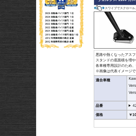
シリコーン系粘着材を採
スワイプでスクロール
す。
悪路や熱くなったアスフ
スタンドの底面積を増や
各車種専用設計のため、
※画像は代表イメージで
Kaw
適合車種
Vers
Vers
品番
4
価格
￥10