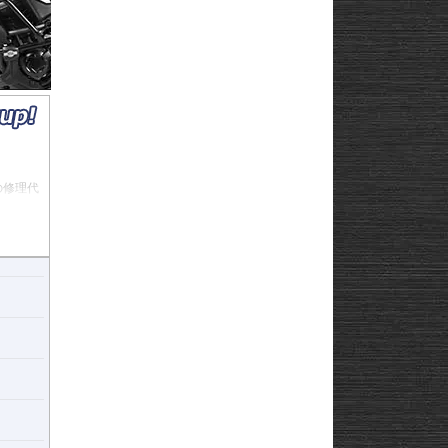
の修理代
ージを少
重構造を
構造で