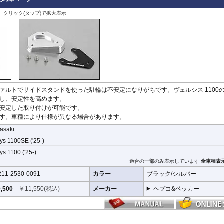
X-ADV 21-
用し、メーターを痛めることがありません。フィルムを剥がせば、元通りの状態に
X-ADV -20
、クリック(タップ)で拡大表示
XL750 Transalp
その他
ァルトでサイドスタンドを使った駐輪は不安定になりがちです。ヴェルシス 1100
し、安定性を高めます。
安定した取り付けが可能です。
す。車種により仕様が異なる場合があります。
asaki
ys 1100SE ('25-)
ys 1100 ('25-)
適合の一部のみ表示しています
全車種表
211-2530-0091
カラー
ブラック/シルバー
,500
￥
11,550
(税込)
メーカー
ヘプコ&ベッカー