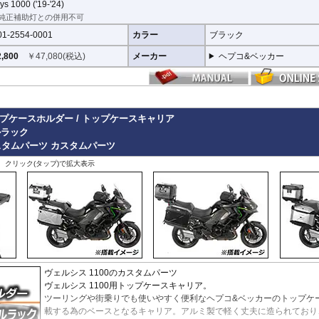
のつなぎ方も差し込みタイプとすることで、充分な強度を確保。
ys 1000 ('19-'24)
、各所にツーリングライフの向上に貢献できるよう工夫が施されています。
純正補助灯との併用不可
01-2554-0001
カラー
ブラック
,800
￥
47,080
(税込)
メーカー
ヘプコ&ベッカー
トップケースホルダー / トップケースキャリア
ルラック
スタムパーツ
カスタムパーツ
、クリック(タップ)で拡大表示
ヴェルシス 1100のカスタムパーツ
ヴェルシス 1100用トップケースキャリア。
ツーリングや街乗りでも使いやすく便利なヘプコ&ベッカーのトップケ
載する為のベースとなるキャリア。アルミ製で軽く丈夫に造られており