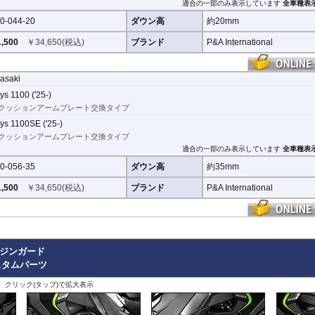
適合の一部のみ表示しています
全車種表
0-044-20
ダウン高
約20mm
,500
￥
34,650
(税込)
ブランド
P&A International
asaki
ys 1100 ('25-)
クッションアームプレート交換タイプ
ys 1100SE ('25-)
クッションアームプレート交換タイプ
適合の一部のみ表示しています
全車種表
0-056-35
ダウン高
約35mm
,500
￥
34,650
(税込)
ブランド
P&A International
エンジンガード
スタムパーツ
、クリック(タップ)で拡大表示