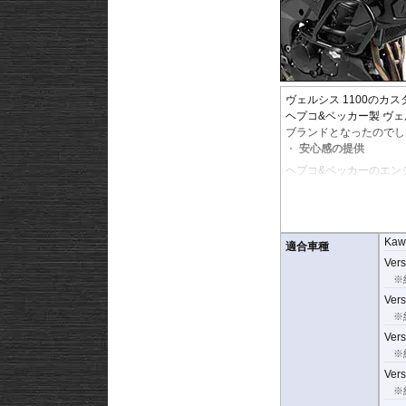
ヴェルシス 1100のカ
ヘプコ&ベッカー製 ヴェ
ブランドとなったのでし
安心感の提供
ヘプコ&ベッカーのエン
など、ベテランでもヒヤ
ヘプコ&ベッカーではツ
高い安全性
Kaw
適合車種
万が一の有事から車体を
Vers
なくする効果が期待でき
※
地面と車体の間への足の
Vers
※
品質の差別化
Vers
ヘプコ&ベッカーのエン
※
採用。
Vers
肉厚スチールの加工が施
※
す。