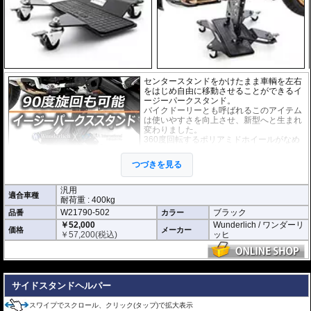
センタースタンドをかけたまま車輌を左右
をはじめ自由に移動させることができるイ
ージーパークスタンド。
バイクドーリーとも呼ばれるこのアイテム
は使いやすさを向上させ、新型へと生まれ
変わりました。
360度回転するポリアミドホイールがなめ
らかに動き、使用時に多くの力を必要とし
ません。女性の方でも簡単に扱えます。イ
つづきを見る
ージーパークスタンドの車輪にはロックシ
ステムが2箇所搭載。
またセンタースタンドを立てる際に滑り止めとしてプレートにラバーシートが
汎用
適合車種
設置されて安全面にも高い信頼性があります。
耐荷重 : 400kg
狭い空間での車輌保管には威力を発揮するでしょう。
W21790-502
ブラック
品番
カラー
￥52,000
Wunderlich / ワンダーリ
※商品説明の動画は旧型製品です。使用方法は変わりません。
価格
メーカー
￥
57,200
(税込)
ッヒ
---
サイドスタンドヘルパー
スワイプでスクロール、クリック(タップ)で拡大表示