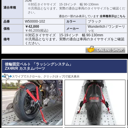
汎用
※対応タイヤサイズ 15-19インチ 幅 90-130mm
対応タイヤサイズ 15-19インチ 幅 90-130mm
適合車種
※汎用品となります。実際の適合は車両のタイヤサイズをご確認くだ
さい。
適合の一部のみ表示しています
全車種表示はこちら
W50000-102
ブラック
品番
カラー
￥42,000
Wunderlich / ワンダーリ
価格
メーカー
￥
46,200
(税込)
ッヒ
※対応タイヤサイズ 15-19インチ 幅 90-130mm
※汎用品となります。実際の適合は車両のタイヤサイズをご確認
備考
ください。
---
後輪固定ベルト 「ラッシングシステム」
ZX4R/R カスタムパーツ
スワイプでスクロール、クリック(タップ)で拡大表示