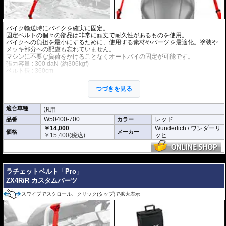
バイク輸送時にバイクを確実に固定。
固定ベルトの個々の部品は非常に頑丈で耐久性があるものを使用。
バイクへの負担を最小にするために、使用する素材やパーツを最適化。塗装や
メッキ部分への配慮も忘れていません。
マシンに不要な負荷をかけることなくオートバイの固定が可能です。
張力容量 : 300 daN (約306kgf)
ベルト長 : 360cm
ベルト幅 : 3.5cm
つづきを見る
適合車種
汎用
W50400-700
レッド
品番
カラー
￥14,000
Wunderlich / ワンダーリ
価格
メーカー
￥
15,400
(税込)
ッヒ
---
ラチェットベルト「Pro」
ZX4R/R カスタムパーツ
スワイプでスクロール、クリック(タップ)で拡大表示