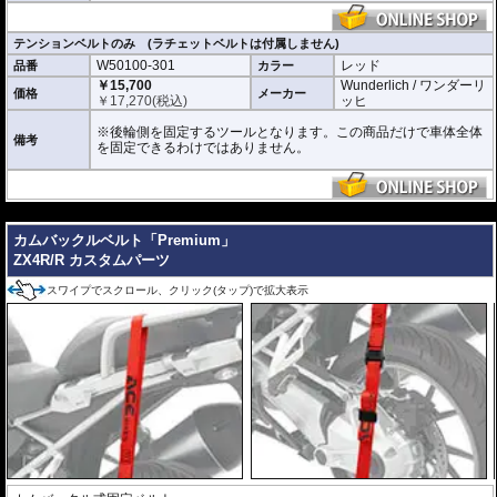
テンションベルトのみ (ラチェットベルトは付属しません)
W50100-301
レッド
品番
カラー
￥15,700
Wunderlich / ワンダーリ
価格
メーカー
￥
17,270
(税込)
ッヒ
※後輪側を固定するツールとなります。この商品だけで車体全体
備考
を固定できるわけではありません。
---
カムバックルベルト「Premium」
ZX4R/R カスタムパーツ
スワイプでスクロール、クリック(タップ)で拡大表示