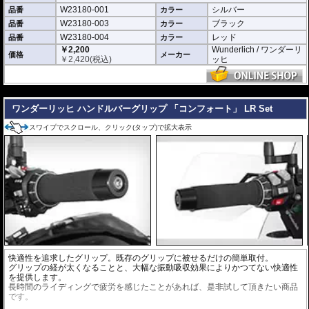
W23180-001
シルバー
品番
カラー
W23180-003
ブラック
品番
カラー
W23180-004
レッド
品番
カラー
￥2,200
Wunderlich / ワンダーリ
価格
メーカー
￥
2,420
(税込)
ッヒ
---
ワンダーリッヒ ハンドルバーグリップ 「コンフォート」 LR Set
スワイプでスクロール、クリック(タップ)で拡大表示
快適性を追求したグリップ。既存のグリップに被せるだけの簡単取付。
グリップの経が太くなることと、大幅な振動吸収効果によりかつてない快適性
を提供します。
長時間のライディングで疲労を感じたことがあれば、是非試して頂きたい商品
です。