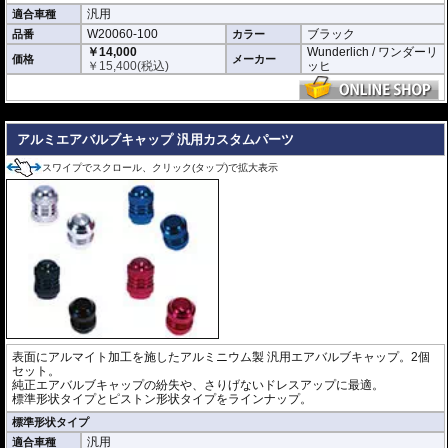
汎用
適合車種
W20060-100
ブラック
品番
カラー
￥14,000
Wunderlich / ワンダーリ
価格
メーカー
￥
15,400
(税込)
ッヒ
---
アルミエアバルブキャップ 汎用カスタムパーツ
スワイプでスクロール、クリック(タップ)で拡大表示
表面にアルマイト加工を施したアルミニウム製 汎用エアバルブキャップ。2個
セット。
純正エアバルブキャップの紛失や、さりげないドレスアップに最適。
標準形状タイプとピストン形状タイプをラインナップ。
標準形状タイプ
汎用
適合車種