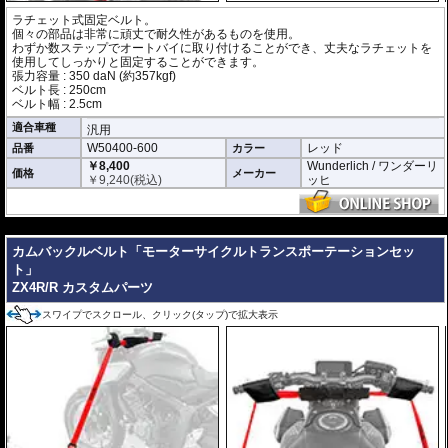
ラチェット式固定ベルト。
個々の部品は非常に頑丈で耐久性があるものを使用。
わずか数ステップでオートバイに取り付けることができ、丈夫なラチェットを
使用してしっかりと固定することができます。
張力容量 : 350 daN (約357kgf)
ベルト長 : 250cm
ベルト幅 : 2.5cm
適合車種
汎用
W50400-600
レッド
品番
カラー
￥8,400
Wunderlich / ワンダーリ
価格
メーカー
￥
9,240
(税込)
ッヒ
---
カムバックルベルト「モーターサイクルトランスポーテーションセッ
ト」
ZX4R/R カスタムパーツ
スワイプでスクロール、クリック(タップ)で拡大表示