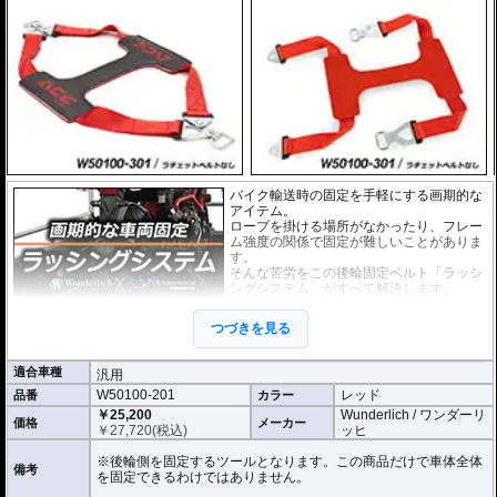
バイク輸送時の固定を手軽にする画期的な
アイテム。
ロープを掛ける場所がなかったり、フレー
ム強度の関係で固定が難しいことがありま
す。
そんな苦労をこの後輪固定ベルト「ラッシ
ングシステム」がすべて解決します。
しなやかで頑丈なテンションベルトを後輪
つづきを見る
にかぶせ、接続されているのラチェットベ
ルトで 確実に車体のリア側を固定できま
す。テンションベルト裏側には特殊な滑り止め加工が施されています。
適合車種
汎用
ぜひ動画でその手軽さをご確認ください。
W50100-201
レッド
品番
カラー
張力容量 : 500 daN (約510kgf)
￥25,200
Wunderlich / ワンダーリ
価格
メーカー
ベルト長 : 65cm
￥
27,720
(税込)
ッヒ
また、お手持ちのベルトをご利用いただけるテンションベルトだけの商品もラ
※後輪側を固定するツールとなります。この商品だけで車体全体
備考
インナップ。
を固定できるわけではありません。
ベルトリングの形状は写真でご確認ください。