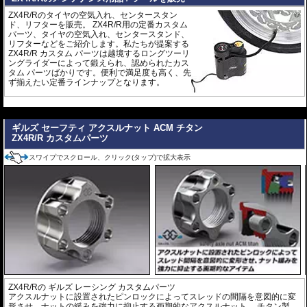
ZX4R/Rのタイヤの空気入れ、センタースタン
ド、リフターを販売。 ZX4R/R用の定番カスタム
パーツ、タイヤの空気入れ、センタースタンド、
リフターなどをご紹介します。私たちが提案する
ZX4R/R カスタム パーツは越境するロングツーリ
ングライダーによって鍛えられ、認められたカス
タム パーツばかりです。便利で満足度も高く、先
ず揃えたい定番ラインナップとなります。
---
ギルズ セーフティ アクスルナット ACM チタン
ZX4R/R カスタムパーツ
スワイプでスクロール、クリック(タップ)で拡大表示
ZX4R/R
の
ギルズ レーシング カスタムパーツ
アクスルナットに設置されたピンロックによってスレッドの間隔を意図的に変
形させ、ナットの緩みを強力に抑止する画期的なアクスルナット。 チタン製。