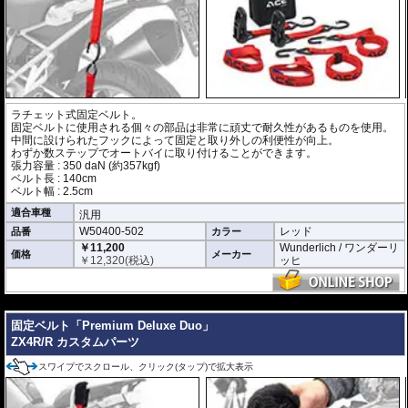
ラチェット式固定ベルト。
固定ベルトに使用される個々の部品は非常に頑丈で耐久性があるものを使用。
中間に設けられたフックによって固定と取り外しの利便性が向上。
わずか数ステップでオートバイに取り付けることができます。
張力容量 : 350 daN (約357kgf)
ベルト長 : 140cm
ベルト幅 : 2.5cm
適合車種
汎用
W50400-502
レッド
品番
カラー
￥11,200
Wunderlich / ワンダーリ
価格
メーカー
￥
12,320
(税込)
ッヒ
---
固定ベルト「Premium Deluxe Duo」
ZX4R/R カスタムパーツ
スワイプでスクロール、クリック(タップ)で拡大表示