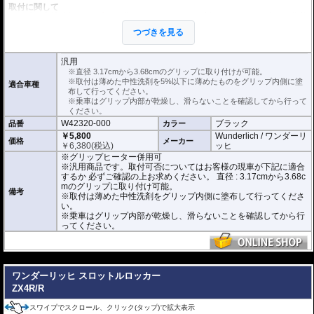
取付に関して
取付時は中性洗剤を
5%以下に
薄めたものをグリップ内側にたっぷり塗り、装着
してください。
つづきを見る
※中性洗剤が多すぎると乾燥に時間がかかります。ご注意ください。
正しく装着すれば容易に取り付けることが可能です。
使用時の安全のため乾燥時は全く滑りません。乾いた状態で取り付けると破損
汎用
に繋がります。
※直径 3.17cmから3.68cmのグリップに取り付けが可能。
乗車はグリップ内部が乾燥し、滑らないことを確認してから行ってください。
※取付は薄めた中性洗剤を5%以下に薄めたものをグリップ内側に塗
適合車種
布して行ってください。
こちらの商品は汎用商品として掲載しています。
※乗車はグリップ内部が乾燥し、滑らないことを確認してから行って
ZX4R/Rで取付確認を行っているわけではありません。
ください。
取付可否についてはお客様の現車が下記に適合するか 必ずご確認の上お求めく
W42320-000
ブラック
品番
カラー
ださい。
直径 : 3.17cmから3.68cmのグリップに取り付けが可能。
￥5,800
Wunderlich / ワンダーリ
価格
メーカー
素材 : ネオプトン
￥
6,380
(税込)
ッヒ
厚さ : 3.8mm
※グリップヒーター併用可
長さ : 12.7cm
※汎用商品です。取付可否についてはお客様の現車が下記に適合
するか 必ずご確認の上お求めください。 直径 : 3.17cmから3.68c
mのグリップに取り付け可能。
備考
※取付は薄めた中性洗剤をグリップ内側に塗布して行ってくださ
い。
※乗車はグリップ内部が乾燥し、滑らないことを確認してから行
ってください。
---
ワンダーリッヒ スロットルロッカー
ZX4R/R
スワイプでスクロール、クリック(タップ)で拡大表示