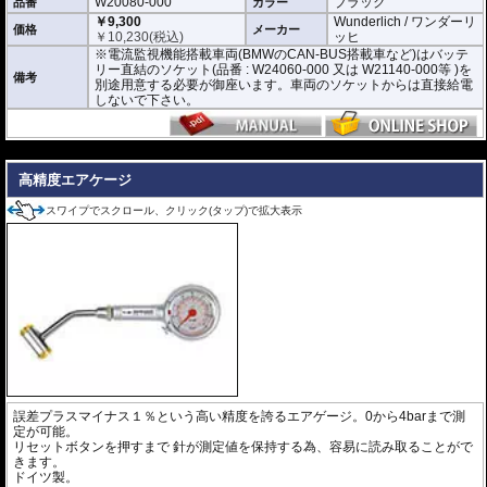
W20080-000
ブラック
品番
カラー
新規充填速度の目安 (空の状態から充填した場合の目安です)
￥9,300
Wunderlich / ワンダーリ
・自転車:約1分(4bar)
価格
メーカー
￥
10,230
(税込)
ッヒ
・2輪タイヤ 約4分(2.5bar)
※電流監視機能搭載車両(BMWのCAN-BUS搭載車など)はバッテ
・小型4輪タイヤ 約6.5分(2.5bar)
リー直結のソケット(品番 : W24060-000 又は W21140-000等 )を
・標準4輪タイヤ 約8.5分(2.5bar)
備考
別途用意する必要が御座います。車両のソケットからは直接給電
しないで下さい。
※電流監視機能搭載車両(BMWのCAN-BUS搭載車など)はバッテリー直結のソ
ケット(品番 : W24060-000 又は W21140-000等 )を別途用意する必要が御座い
ます。車両のソケットからは直接給電しないで下さい。
---
高精度エアケージ
スワイプでスクロール、クリック(タップ)で拡大表示
誤差プラスマイナス１％という高い精度を誇るエアゲージ。0から4barまで測
定が可能。
リセットボタンを押すまで 針が測定値を保持する為、容易に読み取ることがで
きます。
ドイツ製。