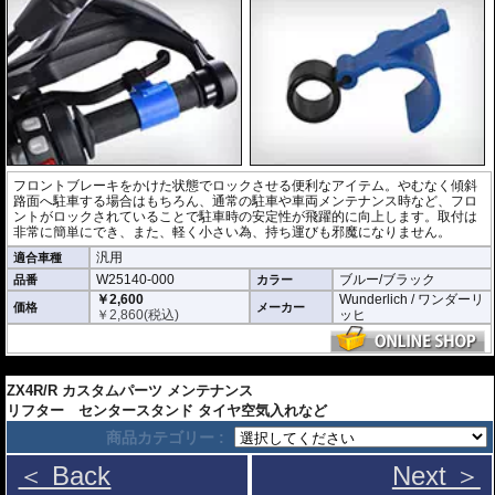
フロントブレーキをかけた状態でロックさせる便利なアイテム。やむなく傾斜
路面へ駐車する場合はもちろん、通常の駐車や車両メンテナンス時など、フロ
ントがロックされていることで駐車時の安定性が飛躍的に向上します。取付は
非常に簡単にでき、また、軽く小さい為、持ち運びも邪魔になりません。
汎用
適合車種
W25140-000
ブルー/ブラック
品番
カラー
￥2,600
Wunderlich / ワンダーリ
価格
メーカー
￥
2,860
(税込)
ッヒ
---
ZX4R/R カスタムパーツ メンテナンス
リフター センタースタンド タイヤ空気入れなど
商品カテゴリー :
＜ Back
Next ＞