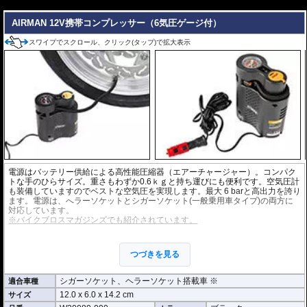
---
自動バッテリーテスト: 接続時に自動でバッテリーテストを実施し、状態
を常にモニタリングします。
AIRMAN 12V携帯コンプレッサー（6気圧ゲージ付）
全てのバイクバッテリーを網羅する互換性
スワイプでスクロール、クリック(タップ)で拡大表示
広範な12Vバッテリー対応: 従来の鉛酸バッテリー（STD、AGM、GEL）
に加え、最新のバイクで主流となっているLiFePO4（リン酸鉄リチウム）
を採用したリチウムイオンバッテリーを含む、全ての12Vバイクバッテリ
ータイプに対応します。
LiFePO4互換性に関する明確な保証: 充電器のマニュアルにあるリチウム
イオンバッテリーに関する警告は、一般的なLi-ionバッテリー（ラップトッ
プ等）を指すものであり、バイク用LiFePO4バッテリーは本機と完全に互
換性があり、安心して充電可能です。
バッテリー寿命を最大4倍に延長: 定期的なメンテナンスプログラムによ
り、バッテリーの寿命を最大4倍に延ばす効果が期待できます。
便利な仕様と高い耐久性
電源はバッテリー供給による高性能圧縮器（エアーチャージャー）。コンパク
付属品: 車両のオンボードソケット用の耐候性プラグ（ヒューズ付き）
トな手のひらサイズ。重さもわずか0.6ｋｇと持ち運びにも便利です。空気圧計
と、車両外で充電するためのクランプセットが同梱されています。
も装備していますのでベストな空気圧を実現します。最大 6 barと高出力を誇り
ます。電源は、へラーソケットとシガーソケット(一般乗用車タイプ)の両方に
CAN-Bus対応設定済み: 提供するバージョンはすでにCAN-Bus対応設定済
対応しています。
みであり、特別な調整は必要ありません。
※バイクブロスマガジンズでも紹介されています。
高い耐久性: IP54の耐候性ハウジングを備え、-40°Cの低温下でも動作可能
という、非常に高い耐久性を誇ります。
ホース先端は四輪車、二輪車、米式自転車バルブ形状ですが、各種アダプタが
付属。 四輪車、二輪車のタイヤだけでなくレジャーでもAirmanは大活躍しま
つづきを見る
す。
付属アダプタ
・ゴムボート、浮き輪等用
シガーソケット、ヘラーソケット搭載車 ※
適合車種
・サーガーボール、バスケットボール等用
12.0 x 6.0 x 14.2 cm
サイズ
・英式自転車バルブ用