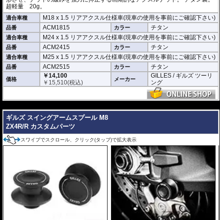
超軽量 20g。
M18 x 1.5 リアアクスル仕様車(現車の使用を事前にご確認下さい)
適合車種
ACM1815
チタン
品番
カラー
M24 x 1.5 リアアクスル仕様車(現車の使用を事前にご確認下さい)
適合車種
ACM2415
チタン
品番
カラー
M25 x 1.5 リアアクスル仕様車(現車の使用を事前にご確認下さい)
適合車種
ACM2515
チタン
品番
カラー
￥14,100
GILLES / ギルズ ツーリ
価格
メーカー
￥
15,510
(税込)
ング
---
ギルズ スイングアームスプール M8
ZX4R/R カスタムパーツ
スワイプでスクロール、クリック(タップ)で拡大表示