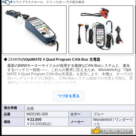
スワイプでスクロール、クリック(タップ)で拡大表示
ZX4R/R
のOptiMATE 4 Quad Program CAN-Bus 充電器
最新のBMWモーターサイクルが採用する複雑なCAN-Busシステムと、進化
するバッテリー技術——。これらの要求に応えるため、Wunderlichは『Opti
MATE 4 Quad Program CAN-Bus充電器』を提供します。本機は、すべての1
2Vバッテリータイプに対応し、CAN-Busシステム経由での充電も可能な、普
遍的なバッテリーメンテナンスツールです。
CAN-Bus対応のインテリジェント充電
つづきを見る
BMW CAN-Bus経由充電: 適切なプログラムを選択(モード2または4)するこ
とで、BMWのCAN-Bus制御12Vソケット（オンボードソケット）経由での
自動充電および維持管理が可能です。煩わしい配線接続は不要です。
適合車種
汎用
4つの自動プログラム: 接続後、診断、復元、充電、維持管理を自動で実行
W20190-300
ブルー
品番
カラー
する4つのプログラムから選択可能。
￥22,000
Wunderlich / ワンダーリ
価格
メーカー
低電圧復元パルス: 深く放電しサルフェーションが発生したバッテリーを
￥
24,200
(税込)
ッヒ
より効果的に復元するための低電圧復元パルス機能(モード1または3 車体
にバッテリーを接続したままの使用不可)が組み込まれています。