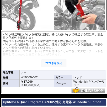
バイク輸送時にバイクを確実に固定。特に大型バイクの輸送する際に高い安全
性と信頼性を提供します。
固定ベルトの個々の部品は非常に頑丈で耐久性があるものを使用。
バイクへの負担を最小にするために、使用する素材やパーツを最適化。塗装や
メッキ部分への配慮も忘れていません。
わずか数ステップでオートバイに取り付けることができ、丈夫なラチェットを
使用してしっかりと固定することができます。
張力容量 : 900 daN (約918kgf)
ベルト長 : 197cm
つづきを見る
ベルト幅 : 3.8cm
適合車種
汎用
W50400-402
レッド
品番
カラー
￥17,000
Wunderlich / ワンダーリ
価格
メーカー
￥
18,700
(税込)
ッヒ
---
OptiMate 4 Quad Program CANBUS対応 充電器 Wunderlich Edition