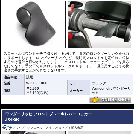
スロットルにワンタッチで取り付けるだけで、貴方のロングツーリングを強力
にサポートします。ロングツーリングなど、長時間スロットルを定位置に保持
するのは意外と疲労がたまります。このスロットルロッカーはグリップを握る
だけでなく、手の平でもスロットルワークをサポート。一旦使用するとその快
適さに手放すことができなくなります。
汎用
適合車種
W25020-000
ブラック
品番
カラー
￥2,900
Wunderlich / ワンダーリ
価格
メーカー
￥
3,190
(税込)
ッヒ
---
ワンダーリッヒ フロントブレーキレバーロッカー
ZX4R/R
スワイプでスクロール、クリック(タップ)で拡大表示