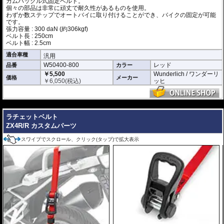
カムバックル式固定ベルト。
個々の部品は非常に頑丈で耐久性があるものを使用。
わずか数ステップでオートバイに取り付けることができ、バイクの固定が可能
です。
張力容量 : 300 daN (約306kgf)
ベルト長 : 250cm
ベルト幅 : 2.5cm
適合車種
汎用
W50400-800
レッド
品番
カラー
￥5,500
Wunderlich / ワンダーリ
価格
メーカー
￥
6,050
(税込)
ッヒ
---
ラチェットベルト
ZX4R/R カスタムパーツ
スワイプでスクロール、クリック(タップ)で拡大表示