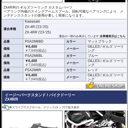
ZX4R/Rの
ギルズツーリング カスタムパーツ
ベアリング内蔵のスイングアームスプール。回転可能なベアリングにより、メ
ンテナンススタンドの使用が著しく簡単になります。
Kawasaki
ZX-4R ('23-'25)
適合車種
ZX-4RR ('23-'25)
適合の一部のみ表示しています
全車種表示はこちら
PSA2M8BD
マットブラック
品番
カラー
￥6,400
GILLES / ギルズ ツーリ
価格
メーカー
￥
7,040
(税込)
ング
PSA2M8BL
ブルー
品番
カラー
￥6,400
GILLES / ギルズ ツーリ
価格
メーカー
￥
7,040
(税込)
ング
PSA2M8R
レッド
品番
カラー
￥6,400
GILLES / ギルズ ツーリ
価格
メーカー
￥
7,040
(税込)
ング
イージーパークスタンド / バイクドーリー
ZX4R/R
スワイプでスクロール、クリック(タップ)で拡大表示