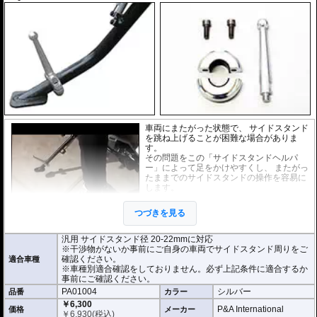
車両にまたがった状態で、 サイドスタンド
を跳ね上げることが困難な場合がありま
す。
その問題をこの「サイドスタンドヘルパ
ー」によって足をかけやすくし、 またがっ
たままでのサイドスタンドの操作を容易に
します。
各車両での取り付け確認は行っておりませ
つづきを見る
ん。サイドスタンド径や干渉物がないかな
ど事前にご自身の車両でサイドスタンド周
りをご確認ください。
汎用 サイドスタンド径 20-22mmに対応
※干渉物がないか事前にご自身の車両でサイドスタンド周りをご
確認ください。
適合車種
※車種別適合確認をしておりません。必ず上記条件に適合するか
事前にご確認ください。
PA01004
シルバー
品番
カラー
￥6,300
P&A International
価格
メーカー
￥
6,930
(税込)