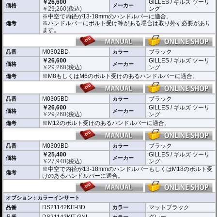
￥26,600
GILLES / ギルズ ツーリ
※左右どちらにも使用できます。
価格
メーカー
￥
29,260
(税込)
ング
※中空で内径が13-18mmのハンドルバーに適合。
※商品は汎用品となり、主に２系統の取り付け方法をラインナップ。
※ハンドルバーにボルト受け等がある場合は取り外す必要があり
備考
(取付確認がされているものは下記の適合検索で適合品番をご確認いただけま
ます。
す。)
M0301BD 中空で内径が13-18mmのハンドルバーに適合
M0302BD M8もしくはM6のボルト受けのあるハンドルバーに適合
M0302BD
ブラック
品番
カラー
M0305BD M12のボルト受けのあるハンドルバーに適合
￥26,600
GILLES / ギルズ ツーリ
価格
メーカー
M0309BD 中空で内径が13-18mmのハンドルバーもしくはM18のボルト受け
￥
29,260
(税込)
ング
のあるハンドルバーに適合
※M8もしくはM6のボルト受けのあるハンドルバーに適合。
備考
別売オプションにカラーインサートをご用意。
車体のイメージに合わせたカスタムが可能となり、ワンポイントアクセントと
M0305BD
ブラック
してその存在感を高めます。
品番
カラー
￥26,600
GILLES / ギルズ ツーリ
価格
メーカー
￥
29,260
(税込)
ング
※M12のボルト受けのあるハンドルバーに適合。
備考
M0309BD
ブラック
品番
カラー
￥25,400
GILLES / ギルズ ツーリ
価格
メーカー
￥
27,940
(税込)
ング
※中空で内径が13-18mmのハンドルバーもしくはM18のボルト受
備考
けのあるハンドルバーに適合。
オプション : カラーインサート
DS21142KIT-BD
マットブラック
品番
カラー