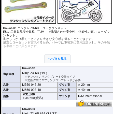
Kawasaki ニンジャ ZX-6R ローダウンキット
EUの工業製品安全規格「TÜV」 で承認された安全性、信頼性の高い
ローダウ
ンキット
。
足がしっかり着くことにより大きな安心感を得ることができます。
最適なローダウンを実現するため、パーツは車種別に専用設計され、その手法
も車種ごとに異なります。
※ローダウンすることにより、サイドスタンドを必要に応じて短くすることを
お勧めいたします。(ショートサイドスタンドはお客様にてご用意ください。)
つづきを見る
※ダウンする高さによっては、センタースタンドが使用できない、または、取
り外さなくてはいけない場合があります。
※写真は同系ローダウンパーツの代表写真です。実際の商品とは異なる場合が
Kawasaki
あります。
Ninja ZX-6R ('19-)
適合車種
※フロントフォークの突き出し量を合わせて調整することをお勧めします。(調
※テンションリンクプレート交換タイプ
整可能な車種の場合。推奨調整値はマニュアルに記載)
※交換作業にスプリングコンプレッサが必要
※安全に関する重要なパーツの為、プロショップによる取付を行ってくださ
M550-046-20
約20mm
品番
ダウン高
い。個人でお取付の場合、弊社ではいかなる事象においてその責を負うことが
できません。
M550-093-40
約40mm
品番
ダウン高
￥31,500
P&A International
価格
ブランド
￥
34,650
(税込)
Kawasaki
Ninja ZX-6R 636 ('13-'17)