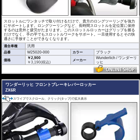
スロットルにワンタッチで取り付けるだけで、貴方のロングツーリングを強力
にサポートします。ロングツーリングなど、長時間スロットルを定位置に保持
するのは意外と疲労がたまります。このスロットルロッカーはグリップを握る
だけでなく、手の平でもスロットルワークをサポート。一旦使用するとその快
適さに手放すことができなくなります。
汎用
適合車種
W25020-000
ブラック
品番
カラー
￥2,900
Wunderlich / ワンダーリ
価格
メーカー
￥
3,190
(税込)
ッヒ
---
ワンダーリッヒ フロントブレーキレバーロッカー
ZX6R
スワイプでスクロール、クリック(タップ)で拡大表示