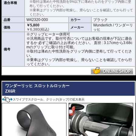
※取付は薄めた中性洗剤を5%以下に薄めたものをグリップ内側に塗
適合車種
布して行ってください。
こちらの商品は汎用商品として掲載しています。
※乗車はグリップ内部が乾燥し、滑らないことを確認してから行って
ZX6Rで取付確認を行っているわけではありません。
ください。
取付可否についてはお客様の現車が下記に適合するか 必ずご確認の上お求めく
W42320-000
ブラック
品番
カラー
ださい。
直径 : 3.17cmから3.68cmのグリップに取り付けが可能。
￥5,800
Wunderlich / ワンダーリ
価格
メーカー
素材 : ネオプトン
￥
6,380
(税込)
ッヒ
厚さ : 3.8mm
※グリップヒーター併用可
長さ : 12.7cm
※汎用商品です。取付可否についてはお客様の現車が下記に適合
するか 必ずご確認の上お求めください。 直径 : 3.17cmから3.68c
mのグリップに取り付け可能。
備考
※取付は薄めた中性洗剤をグリップ内側に塗布して行ってくださ
い。
※乗車はグリップ内部が乾燥し、滑らないことを確認してから行
ってください。
---
ワンダーリッヒ スロットルロッカー
ZX6R
スワイプでスクロール、クリック(タップ)で拡大表示