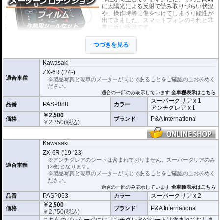
に太陽光による反射で読み取りづらい状況
や、操作時等に傷をつけてしまう可能性が
出てきました。スマートフォンのそれと非
常に近い状況です。
このメーターパネルプロテクションフィル
つづきを見る
ムは不要な傷や汚れからメーターパネルを
保護します。
セットには２枚のフィルム(ス
ーパークリアとアンチグレア)が入っており
、それぞれ目的に合わせたものをご
Kawasaki
利用いただけます。
ZX-6R ('24-)
適合車種
※製品写真と現車のメーターが同じであることをご確認の上お求めく
スーパークリア :
耐摩耗性が非常に高く、
ださい。
透明性の高いフィルム。貼り付けてしまう
適合の一部のみ表示しています
全車種表示はこちら
とメーターになじみ、フィルムの存在がほ
スーパークリア x 1
とんどわからなくなります。
PASP088
品番
カラー
アンチグレア x 1
￥2,500
アンチグレア :
マット仕上げが施され、太
P&A International
価格
ブランド
￥
2,750
(税込)
陽光などによる反射を軽減。視認性の低下
を防ぎ、メーターを読み取りやすくしま
す。もちろん傷に対しても有効です。
Kawasaki
取付キット付属 :
取り付けに便利なクリー
ZX-6R ('19-'23)
ニングクロス、細かい埃も除去する粘着シート、気泡の混入を防ぎ、きれいに
※アンチグレアのシートは含まれておりません。スーパークリアのみ
仕上げるスキージがセットになっています。
適合車種
(2枚)となります。
※製品写真と現車のメーターが同じであることをご確認の上お求めく
またこのフィルムは
多少の気泡なら数時間から２日ほどで自然に気泡が消える
ださい。
優れもの。満足のいく取付が容易になりました。
適合の一部のみ表示しています
全車種表示はこちら
PASP053
スーパークリア x 2
品番
カラー
シリコーン系粘着材を採用し、メーターを痛めることがありません。フィルム
￥2,500
を剥がせば、元通りの状態になります。
P&A International
価格
ブランド
￥
2,750
(税込)
こちらのパッケージにはアンチグレアのシートは含まれておりま