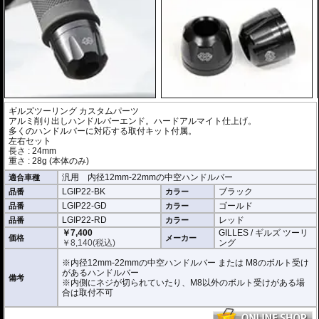
ギルズツーリング カスタムパーツ
アルミ削り出しハンドルバーエンド。ハードアルマイト仕上げ。
多くのハンドルバーに対応する取付キット付属。
左右セット
長さ : 24mm
重さ : 28g (本体のみ)
汎用 内径12mm-22mmの中空ハンドルバー
適合車種
LGIP22-BK
ブラック
品番
カラー
LGIP22-GD
ゴールド
品番
カラー
LGIP22-RD
レッド
品番
カラー
￥7,400
GILLES / ギルズ ツーリ
価格
メーカー
￥
8,140
(税込)
ング
※内径12mm-22mmの中空ハンドルバー または M8のボルト受け
があるハンドルバー
備考
※内側にネジが切られていたり、M8以外のボルト受けがある場
合は取付不可