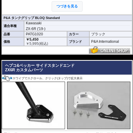
の3D形状に合わせて開発。マシンに最適な
つづきを見る
形状・ポジションを実現しています。さら
に機能性を徹底的に追求した結果、このパ
ッドために専用に開発された特別な素材を使用しています。
P&A タンクグリップ BLOQ Standard
Kawasaki
「P&A タンクグリップ BLOQ Standard」 :
パッドの厚みわずか0.9mm。ニー
適合車種
グリップの際にタンクサイズに違和感がなく、高い一体感を生み出していま
ZX-6R ('19-)
す。パッド表面には適度な摩擦抵抗があり、十分なグリップ性能と保護性能を
PATG1020
ブラック
品番
カラー
発揮します。
￥5,450
P&A International
価格
ブランド
￥
5,995
(税込)
※取付キット付属 : 取り付けに便利なクリーニングクロス、脱脂用アルコール
シート、気泡の混入を防ぎ、きれいに仕上げるスキージがセットになっていま
す。
---
ヘプコ&ベッカー サイドスタンドエンド
ZX6R カスタムパーツ
スワイプでスクロール、クリック(タップ)で拡大表示