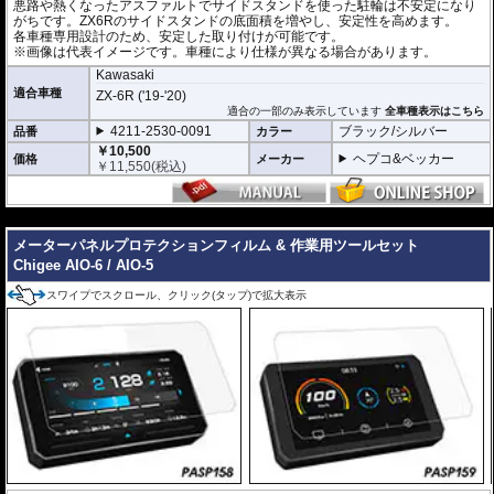
悪路や熱くなったアスファルトでサイドスタンドを使った駐輪は不安定になり
がちです。ZX6Rのサイドスタンドの底面積を増やし、安定性を高めます。
各車種専用設計のため、安定した取り付けが可能です。
※画像は代表イメージです。車種により仕様が異なる場合があります。
Kawasaki
適合車種
ZX-6R ('19-'20)
適合の一部のみ表示しています
全車種表示はこちら
4211-2530-0091
ブラック/シルバー
品番
カラー
￥10,500
ヘプコ&ベッカー
価格
メーカー
￥
11,550
(税込)
---
メーターパネルプロテクションフィルム & 作業用ツールセット
Chigee AIO-6 / AIO-5
スワイプでスクロール、クリック(タップ)で拡大表示