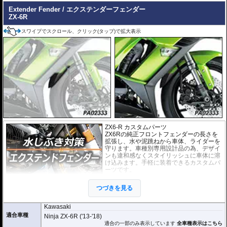
Extender Fender / エクステンダーフェンダー
ZX-6R
スワイプでスクロール、クリック(タップ)で拡大表示
ZX6-R カスタムパーツ
ZX6Rの純正フロントフェンダーの長さを
拡張し、水や泥跳ねから車体、ライダーを
守ります。車種別専用設計品の為、デザイ
ンも違和感なくスタイリッシュに車体に溶
け込みます。手軽に装着できるカスタムパ
ーツです。
取付は付属の強力粘着シートを使い、簡単
つづきを見る
に行えます。通常使用での脱落は心配あり
ませんが、取付作業の不備(洗浄、脱脂不十
分)等においてはこの限りではありません。ビスまたはトリムクリップが付属し
Kawasaki
ているパッケージについてはこれらの使用を強く推奨いたします。使用されて
適合車種
Ninja ZX-6R ('13-'18)
いない場合の脱落による保証は致しかねます。
適合の一部のみ表示しています
全車種表示はこちら