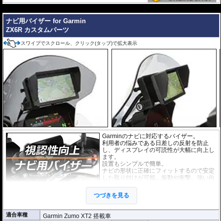
アンチグレア :
マット仕上げが施され、太
陽光などによる反射を軽減。視認性の低下
---
を防ぎ、画面を読み取りやすくします。も
ナビ用バイザー for Garmin
ちろん傷に対しても有効です。
ZX6R カスタムパーツ
取付キット付属 :
取り付けに便利なクリー
ニングクロス、細かい埃も除去する粘着シート、気泡の混入を防ぎ、きれいに
スワイプでスクロール、クリック(タップ)で拡大表示
仕上げるスキージがセットになっています。
またこのフィルムは
多少の気泡なら数時間から２日ほどで自然に気泡が消える
優れもの。満足のいく取付が容易になりました。
シリコーン系粘着材を採用し、画面を痛めることがありません。フィルムを剥
がせば、元通りの状態になります。
Garminのナビに対応するバイザー。
利用者の悩みである日差しの反射を防止
し、ディスプレイの可読性が大幅に向上し
ます。
設置もシンプルで簡単。
ナビの形状に正確にフィットするので安定
した取り付けが可能。振動や衝撃、強い向
かい風も問題ありません。
耐紫外線、高耐久。
つづきを見る
適合車種
Garmin Zumo XT2 搭載車