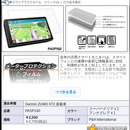
スワイプでスクロール、クリック(タップ)で拡大表示
近年の汎用スマートモニターは、スマート
フォンとの連携や多彩な情報表示に対応
し、利便性が大きく向上しています。しか
しその一方で、太陽光による反射で視認性
が低下したり、操作時や砂ぼこりなどで細
かな傷がついてしまうリスクもあります。
このプロテクションフィルムは不要な傷や
汚れからディスプレイを保護します。
セッ
つづきを見る
トには２枚のフィルム(スーパークリアとア
ンチグレア)が入っており
、それぞれ目的に
合わせたものをご利用いただけます。
適合車種
Garmin ZUMO XT2 搭載車
スーパークリア x 1
スーパークリア :
耐摩耗性が非常に高く、
PASP160
品番
カラー
アンチグレア x 1
透明性の高いフィルム。貼り付けてしまう
￥2,500
と画面になじみ、フィルムの存在がほとん
P&A International
価格
ブランド
￥
2,750
(税込)
どわからなくなります。