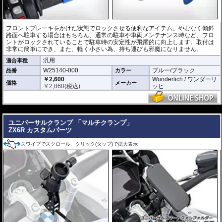
フロントブレーキをかけた状態でロックさせる便利なアイテム。やむなく傾斜
路面へ駐車する場合はもちろん、通常の駐車や車両メンテナンス時など、フロ
ントがロックされていることで駐車時の安定性が飛躍的に向上します。取付は
非常に簡単にでき、また、軽く小さい為、持ち運びも邪魔になりません。
汎用
適合車種
W25140-000
ブルー/ブラック
品番
カラー
￥2,600
Wunderlich / ワンダーリ
価格
メーカー
￥
2,860
(税込)
ッヒ
---
ユニバーサルクランプ 「マルチクランプ」
ZX6R カスタムパーツ
スワイプでスクロール、クリック(タップ)で拡大表示