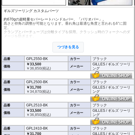
ギルズツーリング カスタムパーツ
約670gの超軽量セパーレートハンドルバー、「バリオバー」。
高さと仰角の調整が可能となります。垂れ角は最適な角度と言われる6°に固
定。
クランプとバーチューブは分離タイプを採用。クラッシュ時のフォークへのダ
メージを防ぎます。
取り付けが容易となるよう、取付け位置の刻印が施されています。
つづきを見る
ヤマハのチームはこのセパレートハンドルバーをWorldSBK、WorldSuperspor
t、IDM、R6 Cup Germanyで採用しています。
GPL2550-BK
ブラック
品番
カラー
※写真はシリーズ代表イメージです。車種により形状、デザインが異なる場合
￥33,500
GILLES / ギルズ ツーリ
があります。
価格
メーカー
￥
36,850
(税込)
ング
※商品は汎用品です。ご購入の前に必ず寸法図をご確認いただき、商品の形状
をお確かめください。
GPL2500-BK
ブラック
品番
カラー
￥31,700
GILLES / ギルズ ツーリ
価格
メーカー
￥
34,870
(税込)
ング
GPL2510-BK
ブラック
品番
カラー
￥33,500
GILLES / ギルズ ツーリ
価格
メーカー
￥
36,850
(税込)
ング
GPL2410-BK
ブラック
品番
カラー
￥31,700
GILLES / ギルズ ツーリ