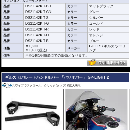
オプション : カラーインサート
DS21142KIT-BD
マットブラック
品番
カラー
DS21142KIT-GNL
グレー
品番
カラー
DS21142KIT-S
シルバー
品番
カラー
DS21142KIT-G
ゴールド
品番
カラー
DS21142KIT-R
レッド
品番
カラー
DS21142KIT-O
オレンジ
品番
カラー
DS21142KIT-BL
ブルー
品番
カラー
￥1,300
GILLES / ギルズ ツーリ
価格
メーカー
￥
1,430
(税込)
ング
※各1個(片側)単位での販売となります。
備考
---
ギルズ セパレートハンドルバー 「バリオバー」 GP-LIGHT 2
スワイプでスクロール、クリック(タップ)で拡大表示