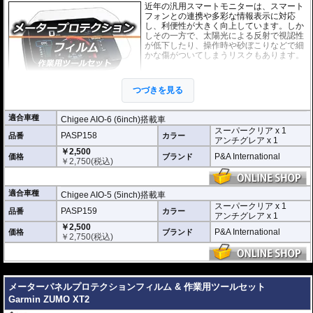
近年の汎用スマートモニターは、スマート
フォンとの連携や多彩な情報表示に対応
し、利便性が大きく向上しています。しか
しその一方で、太陽光による反射で視認性
が低下したり、操作時や砂ぼこりなどで細
かな傷がついてしまうリスクもあります。
このプロテクションフィルムは不要な傷や
汚れからディスプレイを保護します。
セッ
つづきを見る
トには２枚のフィルム(スーパークリアとア
ンチグレア)が入っており
、それぞれ目的に
合わせたものをご利用いただけます。
適合車種
Chigee AIO-6 (6inch)搭載車
スーパークリア x 1
スーパークリア :
耐摩耗性が非常に高く、
PASP158
品番
カラー
アンチグレア x 1
透明性の高いフィルム。貼り付けてしまう
￥2,500
と画面になじみ、フィルムの存在がほとん
P&A International
価格
ブランド
￥
2,750
(税込)
どわからなくなります。
アンチグレア :
マット仕上げが施され、太
陽光などによる反射を軽減。視認性の低下
適合車種
Chigee AIO-5 (5inch)搭載車
を防ぎ、画面を読み取りやすくします。も
スーパークリア x 1
PASP159
品番
ちろん傷に対しても有効です。
カラー
アンチグレア x 1
￥2,500
取付キット付属 :
取り付けに便利なクリー
P&A International
価格
ブランド
￥
2,750
(税込)
ニングクロス、細かい埃も除去する粘着シート、気泡の混入を防ぎ、きれいに
仕上げるスキージがセットになっています。
---
またこのフィルムは
多少の気泡なら数時間から２日ほどで自然に気泡が消える
優れもの。満足のいく取付が容易になりました。
メーターパネルプロテクションフィルム & 作業用ツールセット
Garmin ZUMO XT2
シリコーン系粘着材を採用し、画面を痛めることがありません。フィルムを剥
がせば、元通りの状態になります。