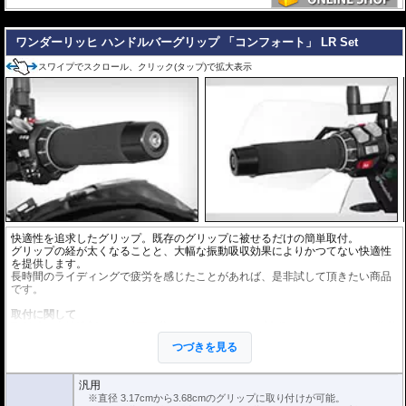
---
ワンダーリッヒ ハンドルバーグリップ 「コンフォート」 LR Set
スワイプでスクロール、クリック(タップ)で拡大表示
快適性を追求したグリップ。既存のグリップに被せるだけの簡単取付。
グリップの経が太くなることと、大幅な振動吸収効果によりかつてない快適性
を提供します。
長時間のライディングで疲労を感じたことがあれば、是非試して頂きたい商品
です。
取付に関して
取付時は中性洗剤を
5%以下に
薄めたものをグリップ内側にたっぷり塗り、装着
してください。
つづきを見る
※中性洗剤が多すぎると乾燥に時間がかかります。ご注意ください。
正しく装着すれば容易に取り付けることが可能です。
使用時の安全のため乾燥時は全く滑りません。乾いた状態で取り付けると破損
汎用
に繋がります。
※直径 3.17cmから3.68cmのグリップに取り付けが可能。
乗車はグリップ内部が乾燥し、滑らないことを確認してから行ってください。