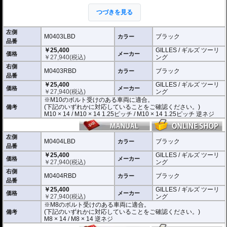
ミラーの角度や位置も調整が可能。柔軟な調整が可能でありながら、調整部が
緩んでしまう心配もありません。
つづきを見る
付属アダプターは汎用性が高く、多くの車種にご利用いただけます。
※車検対応
左側
※左右別売
M0403LBD
ブラック
カラー
品番
￥25,400
GILLES / ギルズ ツーリ
※商品は汎用品です。
価格
メーカー
￥
27,940
(税込)
ング
(取付確認がされているものは下記の適合検索で適合品番をご確認いただけま
す。)
右側
M0403RBD
ブラック
カラー
品番
M0403LBD / M0403RBD : M10のボルト受けのある車両に適合
￥25,400
GILLES / ギルズ ツーリ
※車体側のミラーの取り付け部分が下記のいずれかのネジに対応していること
価格
メーカー
￥
27,940
(税込)
ング
をご確認ください。
※M10のボルト受けのある車両に適合。
M10 × 14 / M10 × 14 1.25ピッチ / M10 × 14 1.25ピッチ 逆ネジ
(下記のいずれかに対応していることをご確認ください。)
備考
M10 × 14 / M10 × 14 1.25ピッチ / M10 × 14 1.25ピッチ 逆ネジ
M0404LBD / M0404RBD : M8のボルト受けのある車両に適合
※車体側のミラーの取り付け部分が下記のいずれかのネジに対応していること
をご確認ください。
M8 × 14 / M8 × 14 逆ネジ
左側
M0404LBD
ブラック
カラー
品番
※取付箇所の状況や干渉するものがないかなど、あらかじめ寸法図を参考に実
￥25,400
GILLES / ギルズ ツーリ
車にて事前にご確認願います。
価格
メーカー
￥
27,940
(税込)
ング
右側
M0404RBD
ブラック
カラー
品番
￥25,400
GILLES / ギルズ ツーリ
価格
メーカー
￥
27,940
(税込)
ング
※M8のボルト受けのある車両に適合。
(下記のいずれかに対応していることをご確認ください。)
備考
M8 × 14 / M8 × 14 逆ネジ