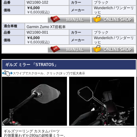
W21080-102
ブラック
品番
カラー
￥6,000
Wunderlich / ワンダーリ
価格
メーカー
￥
6,600
(税込)
ッヒ
適合車種
Garmin Zumo XT搭載車
W21080-001
ブラック
品番
カラー
￥6,000
Wunderlich / ワンダーリ
価格
メーカー
￥
6,600
(税込)
ッヒ
---
ギルズ ミラー 「STRATOS」
スワイプでスクロール、クリック(タップ)で拡大表示
ギルズツーリング カスタムパーツ
片側重量わずか280gの超軽量ミラー。