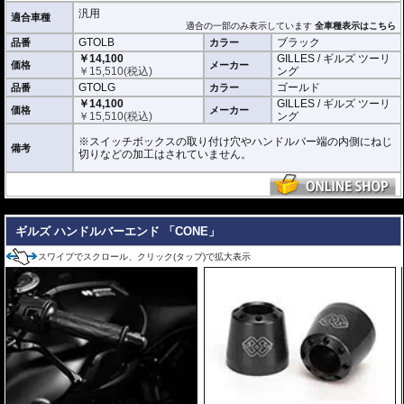
※商品は汎用品です。ご購入の前に必ず寸法図をご確認いただき、商品の形状
汎用
適合車種
をお確かめください。
適合の一部のみ表示しています
全車種表示はこちら
※商品は汎用品ですが、一部車種はメーカーで取付の確認がされています。
GTOLB
ブラック
品番
カラー
￥14,100
GILLES / ギルズ ツーリ
価格
メーカー
￥
15,510
(税込)
ング
GTOLG
ゴールド
品番
カラー
￥14,100
GILLES / ギルズ ツーリ
価格
メーカー
￥
15,510
(税込)
ング
※スイッチボックスの取り付け穴やハンドルバー端の内側にねじ
備考
切りなどの加工はされていません。
---
ギルズ ハンドルバーエンド 「CONE」
スワイプでスクロール、クリック(タップ)で拡大表示