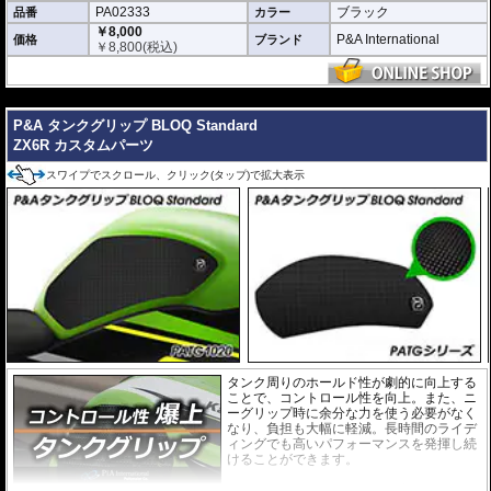
PA02333
ブラック
品番
カラー
どのような効果があるパーツですか？
ZX6Rの純正フロントフェンダーの長さを拡張し、水や泥跳ねから車体、ライダ
￥8,000
P&A International
価格
ブランド
ーを強力に守ります。
￥
8,800
(税込)
※写真はイメージです。車種により、フェンダーのデザインは多少異なりま
す。
---
P&A タンクグリップ BLOQ Standard
ZX6R カスタムパーツ
スワイプでスクロール、クリック(タップ)で拡大表示
タンク周りのホールド性が劇的に向上する
ことで、コントロール性を向上。また、ニ
ーグリップ時に余分な力を使う必要がなく
なり、負担も大幅に軽減。長時間のライデ
ィングでも高いパフォーマンスを発揮し続
けることができます。
このニーグリップパッドは各車両のタンク