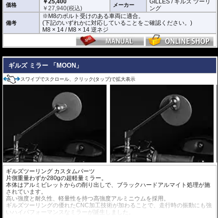
￥25,400
GILLES / ギルズ ツーリ
価格
メーカー
￥
27,940
(税込)
ング
※M8のボルト受けのある車両に適合。
(下記のいずれかに対応していることをご確認ください。)
備考
M8 × 14 / M8 × 14 逆ネジ
---
ギルズ ミラー 「MOON」
スワイプでスクロール、クリック(タップ)で拡大表示
ギルズツーリング カスタムパーツ
片側重量わずか280gの超軽量ミラー。
本体はアルミビレットからの削り出しで、ブラックハードアルマイト処理が施
されています。
高い強度と耐久性、軽量性を持つ高強度アルミニウムを採用。
ギルズツーリングの優れたCNC加工技術が加わることで、走行時の振動にも強
いハイパフォーマンスなミラーが誕生しました。