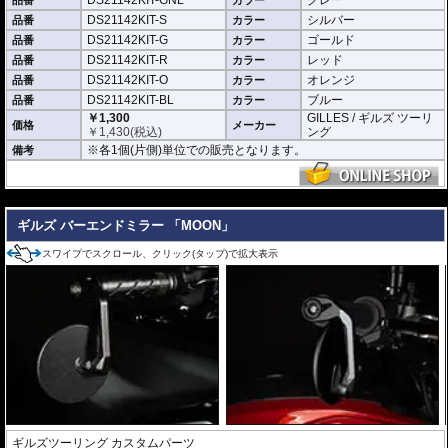
DS21142KIT-GNL
グレー
品番
カラー
DS21142KIT-S
シルバー
品番
カラー
DS21142KIT-G
ゴールド
品番
カラー
DS21142KIT-R
レッド
品番
カラー
DS21142KIT-O
オレンジ
品番
カラー
DS21142KIT-BL
ブルー
品番
カラー
￥1,300
GILLES / ギルズ ツーリ
価格
メーカー
￥
1,430
(税込)
ング
※各1個(片側)単位での販売となります。
備考
---
ギルズ バーエンドミラー 「MOON」
スワイプでスクロール、クリック(タップ)で拡大表示
ギルズツーリング カスタムパーツ