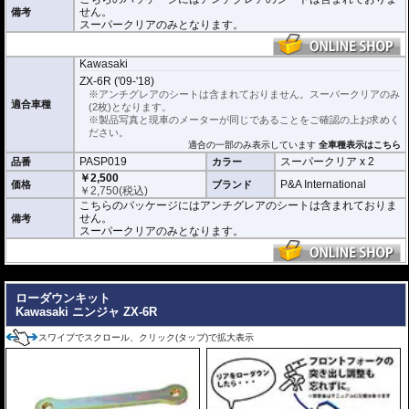
せん。
備考
スーパークリアのみとなります。
Kawasaki
ZX-6R ('09-'18)
※アンチグレアのシートは含まれておりません。スーパークリアのみ
適合車種
(2枚)となります。
※製品写真と現車のメーターが同じであることをご確認の上お求めく
ださい。
適合の一部のみ表示しています
全車種表示はこちら
PASP019
スーパークリア x 2
品番
カラー
￥2,500
P&A International
価格
ブランド
￥
2,750
(税込)
こちらのパッケージにはアンチグレアのシートは含まれておりま
せん。
備考
スーパークリアのみとなります。
---
ローダウンキット
Kawasaki ニンジャ ZX-6R
スワイプでスクロール、クリック(タップ)で拡大表示