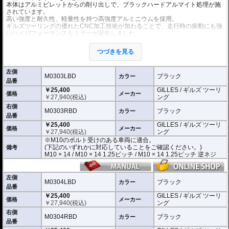
本体はアルミビレットからの削り出しで、ブラックハードアルマイト処理が施
されています。
高い強度と耐久性、軽量性を持つ高強度アルミニウムを採用。
ギルズツーリングの優れたCNC加工技術が加わることで、走行時の振動にも強
いハイパフォーマンスなミラーが誕生しました。
ミラーの角度や位置も調整が可能。柔軟な調整が可能でありながら、調整部が
緩んでしまう心配もありません。
つづきを見る
付属アダプターは汎用性が高く、多くの車種にご利用いただけます。
※車検対応
左側
※左右別売
M0303LBD
ブラック
カラー
品番
￥25,400
GILLES / ギルズ ツーリ
※商品は汎用品です。
価格
メーカー
￥
27,940
(税込)
ング
(取付確認がされているものは下記の適合検索で適合品番をご確認いただけま
す。)
右側
M0303RBD
ブラック
カラー
品番
M0303LBD / M0303RBD : M10のボルト受けのある車両に適合
￥25,400
GILLES / ギルズ ツーリ
※車体側のミラーの取り付け部分が下記のいずれかのネジに対応していること
価格
メーカー
￥
27,940
(税込)
ング
をご確認ください。
※M10のボルト受けのある車両に適合。
M10 × 14 / M10 × 14 1.25ピッチ / M10 × 14 1.25ピッチ 逆ネジ
(下記のいずれかに対応していることをご確認ください。)
備考
M10 × 14 / M10 × 14 1.25ピッチ / M10 × 14 1.25ピッチ 逆ネジ
M0304LBD / M0304RBD : M8のボルト受けのある車両に適合
※車体側のミラーの取り付け部分が下記のいずれかのネジに対応していること
をご確認ください。
M8 × 14 / M8 × 14 逆ネジ
左側
M0304LBD
ブラック
カラー
品番
※取付箇所の状況や干渉するものがないかなど、あらかじめ寸法図を参考に実
￥25,400
GILLES / ギルズ ツーリ
車にて事前にご確認願います。
価格
メーカー
￥
27,940
(税込)
ング
右側
M0304RBD
ブラック
カラー
品番