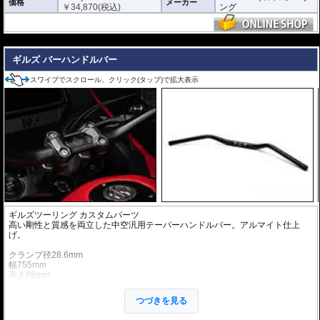
価格
メーカー
￥
34,870
(税込)
ング
---
ギルズ バーハンドルバー
スワイプでスクロール、クリック(タップ)で拡大表示
ギルズツーリング カスタムパーツ
高い剛性と質感を両立した中空汎用テーパーハンドルバー。アルマイト仕上
げ。
クランプ径28.6mm
幅755mm
高さ86mm
鋏角24度
クランプ幅140mm
つづきを見る
チューブ径14.2mm