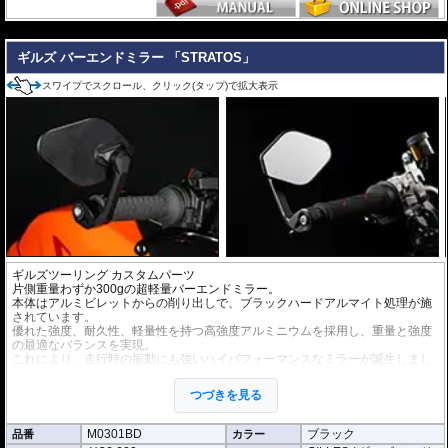
---
ギルズ バーエンドミラー 「STRATOS」
スワイプでスクロール、クリック(タップ)で拡大表示
ギルズツーリング カスタムパーツ
片側重量わずか300gの超軽量バーエンドミラー。
本体はアルミビレットからの削り出しで、ブラックハードアルマイト処理が施
されています。
優れた強度、耐久性、軽量性を持つ高強度アルミニウムを採用し、重量と強度
の最適なバランスを実現。
これにより、走行時の振動にも強いハイパフォーマンスなミラーが誕生しまし
た。
ミラーの角度や位置も調整が可能。視認性など安全へ関わる要素へも細心の注
つづきを見る
意が払われて設計されています。
※車検対応。
M0301BD
ブラック
品番
カラー
※1個単位での販売