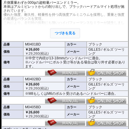
片側重量わずか300gの超軽量バーエンドミラー。
本体はアルミビレットからの削り出しで、ブラックハードアルマイト処理が施
されています。
優れた強度、耐久性、軽量性を持つ高強度アルミニウムを採用し、重量と強度
の最適なバランスを実現。
これにより、走行時の振動にも強いハイパフォーマンスなミラーが誕生しまし
た。
ミラーの角度や位置も調整が可能。視認性など安全へ関わる要素へも細心の注
つづきを見る
意が払われて設計されています。
※車検対応。
M0401BD
ブラック
品番
カラー
※1個単位での販売
￥26,600
GILLES / ギルズ ツーリ
※左右どちらにも使用できます。
価格
メーカー
￥
29,260
(税込)
ング
※中空で内径が13-18mmのハンドルバーに適合。
※商品は汎用品となり、主に２系統の取り付け方法をラインナップ。
※ハンドルバーにボルト受け等がある場合は取り外す必要があり
備考
(取付確認がされているものは下記の適合検索で適合品番をご確認いただけま
ます。
す。)
M0401BD 中空で内径が13-18mmのハンドルバーに適合
M0402BD M8もしくはM6のボルト受けのあるハンドルバーに適合
M0402BD
ブラック
品番
カラー
M0405BD M12のボルト受けのあるハンドルバーに適合
￥26,600
GILLES / ギルズ ツーリ
価格
メーカー
￥
29,260
(税込)
ング
別売オプションにカラーインサートをご用意。
※M8もしくはM6のボルト受けのあるハンドルバーに適合。
備考
車体のイメージに合わせたカスタムが可能となり、ワンポイントアクセントと
してその存在感を高めます。
M0405BD
ブラック
品番
カラー
￥26,600
GILLES / ギルズ ツーリ
価格
メーカー
￥
29,260
(税込)
ング