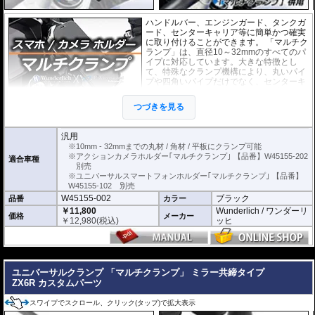
ハンドルバー、エンジンガード、タンクガ
ード、センターキャリア等に簡単かつ確実
に取り付けることができます。 「マルチク
ランプ」は、直径10～32mmのすべてのパ
イプに対応しています。大きな特徴とし
て、特殊なクランプ機構により、丸いパイ
プや四角いパイプだけでなく、センターキ
ャリアのような平板状のものにも対応して
いることです。
つづきを見る
別売の
スマートフォンホルダー
や
アクシ
ョンカメラホルダー
をご利用頂くことで、スマートに搭載が可能になります。
汎用
※10mm - 32mmまでの丸材 / 角材 / 平板にクランプ可能
取付、取り外しは付属の専用トグルを使用して行います。 取り付けた後は、
※アクションカメラホルダー｢マルチクランプ｣ 【品番】W45155-202
適合車種
トグルを外せば盗難を防ぐ事ができます。
別売
ブラックアルマイト仕上げ アルミニウム製。
※ユニバーサルスマートフォンホルダー｢マルチクランプ｣ 【品番】
W45155-102 別売
W45155-002
ブラック
品番
カラー
￥11,800
Wunderlich / ワンダーリ
価格
メーカー
￥
12,980
(税込)
ッヒ
---
ユニバーサルクランプ 「マルチクランプ」 ミラー共締タイプ
ZX6R カスタムパーツ
スワイプでスクロール、クリック(タップ)で拡大表示