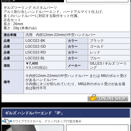
ギルズツーリング カスタムパーツ
アルミ削り出しハンドルバーエンド。ハードアルマイト仕上げ。
多くのハンドルバーに対応する取付キット付属。
左右セット
長さ : 26mm
重さ : 28g (本体のみ)
汎用 内径12mm-22mmの中空ハンドルバー
適合車種
LGCO22-BK
ブラック
品番
カラー
LGCO22-GD
ゴールド
品番
カラー
LGCO22-RD
レッド
品番
カラー
LGCO22-BL
ブルー
品番
カラー
￥7,400
GILLES / ギルズ ツーリ
価格
メーカー
￥
8,140
(税込)
ング
※内径12mm-22mmの中空ハンドルバー または M8のボルト受け
があるハンドルバー
備考
※内側にネジが切られていたり、M8以外のボルト受けがある場
合は取付不可
---
ギルズ ハンドルバーエンド 「IP」
スワイプでスクロール、クリック(タップ)で拡大表示