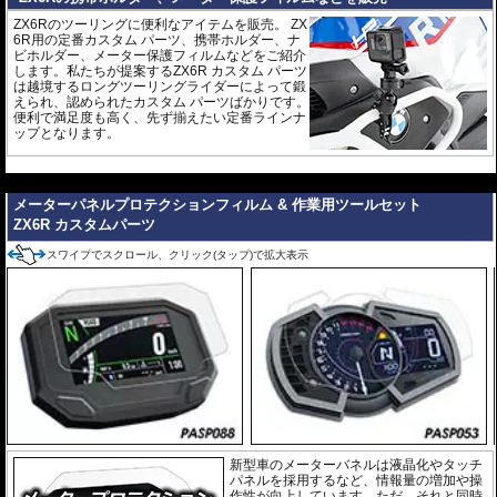
ZX6Rのツーリングに便利なアイテムを販売。 ZX
6R用の定番カスタム パーツ、携帯ホルダー、ナ
ビホルダー、メーター保護フィルムなどをご紹介
します。私たちが提案するZX6R カスタム パーツ
は越境するロングツーリングライダーによって鍛
えられ、認められたカスタム パーツばかりです。
便利で満足度も高く、先ず揃えたい定番ラインナ
ップとなります。
---
メーターパネルプロテクションフィルム & 作業用ツールセット
ZX6R カスタムパーツ
スワイプでスクロール、クリック(タップ)で拡大表示
新型車のメーターバネルは液晶化やタッチ
パネルを採用するなど、情報量の増加や操
作性が向上しています。ただ、それと同時