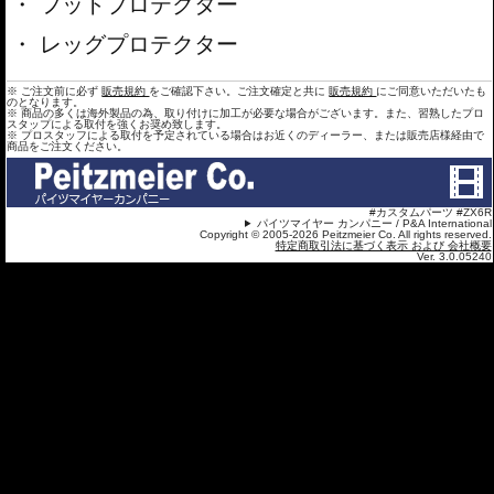
フットプロテクター
レッグプロテクター
※ ご注文前に必ず
販売規約
をご確認下さい。ご注文確定と共に
販売規約
にご同意いただいたも
のとなります。
※ 商品の多くは海外製品の為、取り付けに加工が必要な場合がございます。また、習熟したプロ
スタップによる取付を強くお奨め致します。
※ プロスタッフによる取付を予定されている場合はお近くのディーラー、または販売店様経由で
商品をご注文ください。
#カスタムパーツ #ZX6R
パイツマイヤー カンパニー / P&A International
Copyright © 2005-2026 Peitzmeier Co. All rights reserved.
特定商取引法に基づく表示 および 会社概要
Ver. 3.0.05240