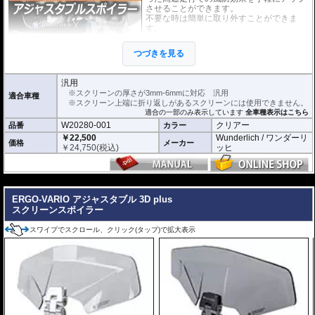
させることができます。
不要な時は簡単に取り外すことができま
す。
スクリーンの厚さが3mm-6mmの物なら
ば、取り付けが可能です。
つづきを見る
外寸(スクリーン) : 横 x 高さ : 約23cm x 7c
m
汎用
※スクリーンを挟み込んで取り付けるタイ
※スクリーンの厚さが3mm-6mmに対応 汎用
適合車種
プのため、上端に折り返しのあるスクリー
※スクリーン上端に折り返しがあるスクリーンには使用できません。
ンには使用できません。
適合の一部のみ表示しています
全車種表示はこちら
※商品は汎用品ですが、一部車種について
W20280-001
クリアー
品番
カラー
はメーカーで取付確認がされています。詳
細は適合情報の全車種表示をご確認くださ
￥22,500
Wunderlich / ワンダーリ
価格
メーカー
い。
￥
24,750
(税込)
ッヒ
※BMW R1250RS / R1200RSLCは専用の
W42350-201 / W42350202
をお求め下さ
い。
---
ERGO-VARIO アジャスタブル 3D plus
スクリーンスポイラー
スワイプでスクロール、クリック(タップ)で拡大表示