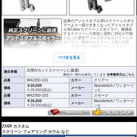
従来のアジャスタブル3Dスクリーンスポイ
ラーより一回り大きくなったアジャスタブ
ル3D plus スクリーンスポイラー。複雑化
するスクリーンの形状に柔軟に対応が可能
となった新型アジャスタブルスクリーンス
ポイラー。既存のスクリーン上部に設置
し、 風防効果を飛躍的に向上させます。ス
クリーンの角度、高さ、向きなど、細かく
調整が可能。走行シーンに合わせてご利用
つづきを見る
頂けます。また、不要な時にはと簡単 に取
り外すことができます。
汎用(Vカットスクリーンに最適)
適合車種
外寸(スクリーン) : 横 x 高さ : 約24.5cm x 9.
適合の一部のみ表示しています
全車種表示はこちら
5cm
W42350-101
クリアー
品番
カラー
※スクリーンを挟み込んで取り付けるタイ
￥26,000
Wunderlich / ワンダーリ
価格
メーカー
プのため、上端に折り返しのあるスクリー
￥
28,600
(税込)
ッヒ
ンには使用できません。
W42350-102
スモーク
品番
カラー
※商品は汎用品ですが、一部車種について
￥26,000
Wunderlich / ワンダーリ
はメーカーで取付確認がされています。詳
価格
メーカー
￥
28,600
(税込)
ッヒ
細は適合情報の全車種表示をご確認くださ
い。
---
ZX6R カスタム
スクリーン フェアリング カウル など