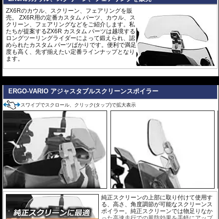
ZX6Rのカウル、スクリーン、フェアリングを販
売。 ZX6R用の定番カスタム パーツ、カウル、ス
クリーン、フェアリングなどをご紹介します。私
たちが提案するZX6R カスタム パーツは越境する
ロングツーリングライダーによって鍛えられ、認
められたカスタム パーツばかりです。便利で満足
度も高く、先ず揃えたい定番ラインナップとなり
ます。
---
ERGO-VARIO アジャスタブルスクリーンスポイラー
スワイプでスクロール、クリック(タップ)で拡大表示
純正スクリーンの上部に取り付けて使用す
る、高さ、角度調節が可能なスクリーンス
ポイラー。純正スクリーンでは物足りなか
った高速走行での風防効果を手軽にアップ