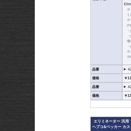
Elim
※
く
※
の
・
・
場
・
※
※
品番
4
価格
￥13
品番
4
価格
￥13
エリミネーター 汎用
ヘプコ&ベッカー カ