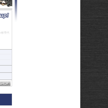
Strom250
-
e
Strom650
-
Strom800
-
Strom800DE
-
Strom1000
-
ABS 14-
Strom1050/DE
-
3-
Strom1050/XT
GN125
22
の修理代
afe
ージを少
重構造を
構造で