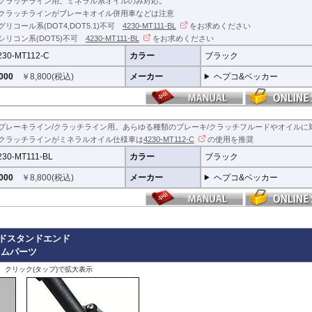
クラッチライン用。ミネラル系オイルのみ対応。
クラッチラインがブレーキオイル併用車などは注意
グリコール系(DOT4,DOT5.1)不可
4230-MT111-BL
をお求めください
シリコン系(DOT5)不可
4230-MT111-BL
をお求めください
230-MT112-C
カラー
ブラック
000
￥
8,800
(税込)
メーカー
ヘプコ&ベッカー
ブレーキライン/クラッチライン用。あらゆる種類のブレーキ/クラッチフルードやオイルに
クラッチラインがミネラルオイル仕様車は
4230-MT112-C
の使用を推奨
230-MT111-BL
カラー
ブラック
000
￥
8,800
(税込)
メーカー
ヘプコ&ベッカー
イドスタンドエンド
タムパーツ
、クリック(タップ)で拡大表示