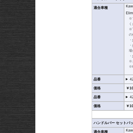
※車体の個体差によりブ
Kaw
適合車種
Elim
ブレーキ/クラッチライ
※
詳細は
こちら
をご確認く
く
※
の
・
・
場
・
※
※
品番
4
価格
￥10
品番
4
価格
￥10
ハンドルバー セットバック
Kaw
適合車種