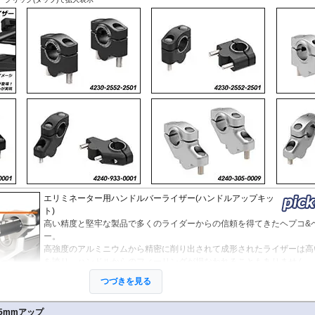
X-ADV 21-
X-ADV -20
XL750 Transalp
その他
エリミネーター用ハンドルバーライザー(ハンドルアップキッ
ト)
高い精度と堅牢な製品で多くのライダーからの信頼を得てきたヘプコ&
ー。
高強度のアルミニウムから精密に削り出されて成形されたライザーは高
を誇り、ハンドルからのフィーリングが損なわれることもありません。
EUの工業製品安全規格「TÜV」を取得し、他のヘプコの商品と同様に
つづきを見る
性、信頼性の商品となっております。
5mmアップ