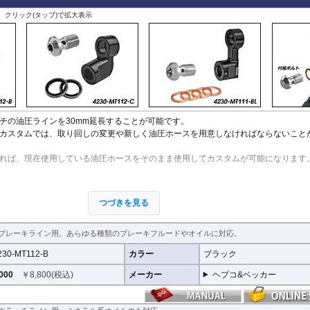
、クリック(タップ)で拡大表示
チの油圧ラインを30mm延長することが可能です。
カスタムでは、取り回しの変更や新しく油圧ホースを用意しなければならないこと
れば、現在使用している油圧ホースをそのまま使用してカスタムが可能になります
つづきを見る
ります。
ツですので、プロショップでの交換を強くおすすめします。
用できません。
ブレーキライン用。あらゆる種類のブレーキフルードやオイルに対応。
230-MT112-B
カラー
ブラック
000
￥
8,800
(税込)
メーカー
ヘプコ&ベッカー