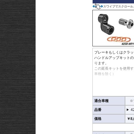
スワイプでスクロール
ブレーキもしくはクラッ
ハンドルアップキットの
ります。
この延長キットを使用す
車種を除く）
※商品は汎用品です。
※1個単位での販売とな
※安全に深く関わるパー
※ワイヤー仕様車には使
適合車種
※
品番
4
価格
￥8,