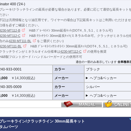
inator 400 ('24-)
ブレーキ/クラッチラインの延長が必要な場合があります。必要に応じて適切な延長キット
ださい
下記は汎用情報となり油圧用です。ワイヤーの場合は下記延長キットはご利用いただけませ
仕様を必ずご確認ください。
4230-MT112-B
H&B ﾌﾞﾚｰｷﾗｲﾝ 30mm延長ｷｯﾄ(DOT4 , 5 , 5.1 , ミネラル可)
4230-MT112-C
H&B ｸﾗｯﾁﾗｲﾝ 30mm延長ｷｯﾄ(ミネラルのみ可。クラッチがミネラル
合のみ
4230-MT111-BL
をご選択ください)
4230-MT111-BL
H&B ﾌﾞﾚｰｷﾗｲﾝ/ｸﾗｯﾁﾗｲﾝ 30mm延長ｷｯﾄ(DOT4 , 5 , 5.1 , ミネラル可)
クラッチラインがミネラルオイル仕様車は
4230-MT112-C
の使用を推奨
H&B製フロントガード / ハンドルバーガードとの併用不可
適合の一部のみ表示しています
全車種表
240-933-0001
カラー
ブラック
,000
￥
14,300
(税込)
メーカー
ヘプコ&ベッカー
240-305-0009
カラー
シルバー
,000
￥
14,300
(税込)
メーカー
ヘプコ&ベッカー
 ブレーキライン/クラッチライン 30mm延長キット
スタムパーツ