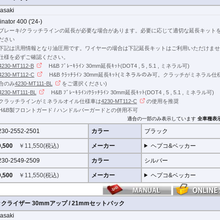
レーキ/クラッチラインの延長が必要な場合があります。
asaki
inator 400 ('24-)
ンの延長にはヘプコ&ベッカーの延長キットがおすすめです。
ブレーキ/クラッチラインの延長が必要な場合があります。必要に応じて適切な延長キット
ださい。
ださい
下記は汎用情報となり油圧用です。ワイヤーの場合は下記延長キットはご利用いただけませ
仕様を必ずご確認ください。
4230-MT112-B
H&B ﾌﾞﾚｰｷﾗｲﾝ 30mm延長ｷｯﾄ(DOT4 , 5 , 5.1 , ミネラル可)
4230-MT112-C
H&B ｸﾗｯﾁﾗｲﾝ 30mm延長ｷｯﾄ(ミネラルのみ可。クラッチがミネラル
合のみ
4230-MT111-BL
をご選択ください)
4230-MT111-BL
H&B ﾌﾞﾚｰｷﾗｲﾝ/ｸﾗｯﾁﾗｲﾝ 30mm延長ｷｯﾄ(DOT4 , 5 , 5.1 , ミネラル可)
クラッチラインがミネラルオイル仕様車は
4230-MT112-C
の使用を推奨
H&B製フロントガード / ハンドルバーガードとの併用不可
適合の一部のみ表示しています
全車種表
230-2552-2501
カラー
ブラック
,500
￥
11,550
(税込)
メーカー
ヘプコ&ベッカー
230-2549-2509
カラー
シルバー
,500
￥
11,550
(税込)
メーカー
ヘプコ&ベッカー
ライザー 30mmアップ / 21mmセットバック
asaki