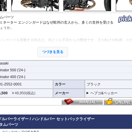
StreetFighter V4/S
Tiger 800/XC
CRF1000L AfricaTwin
XT700Z Tenere700
Z250
V
MP3
SuperSport 950
Tiger 850 Sport
CRF1100L AfricaTwin
XT1200Z SuperTener
Z400
V
FANTIC
Tiger 900
Crossrunner
YZF-R1 15-
Z500
V
Caballero
ムパーツ
Tiger 1200 GT
Crosstourer
YZF-R1 -14
Z650/S
V
リミネーター エンジンガードはなぜ欧州の玄人から、多くの支持を受ける
Tiger 1200 Rally
CTX700N
YZF-R125
Z650RS
V
ょうか。
Tiger 1200 XR/XC
Dax125
YZF-R15
Z7 Hybrid
V
Tiger 1200 Explorer
FORZA 750
YZF-R3 / YZF-R25
Z750
2
Tiger Sport 800
GB350S
YZF-R6
Z750R
-
ジンガードを搭載する利点は、何よりも不安からの開放です。立ち転けや転倒、そ
Tiger Sport 660
GROM MSX125
YZF-R7
Z800
ッとすることがあります。
Tracker 400
Monkey125
YZF-R9
Z900
ーリングを心から楽しむことを目指し、製品を開発、お届けしています。
つづきを見る
Trident 660
NC700S
その他
Z900RS / c
Trident 800
NC750S
Z1000
asaki
その他
NC750X 21-
Z1000SX
守ります。直接のダメージを防ぐだけでなく、衝撃を多点に分散し、全体的にダメ
inator 500 ('24-)
NC750X -20
Z1100
ます。
NC700X
Z H2
inator 400 ('24-)
挟み込みなども防ぐことも大事な機能です。
NT1100
ZX-4R/R
01-2552-0001
カラー
ブラック
NX400 / NX500
ZX-6R
PCX 125
ZX-10R/R
,500
￥
48,950
(税込)
メーカー
ヘプコ&ベッカー
ジンガードにはパイプ内部に性質の異なる特殊強化パイプをさらに1本追加させた2
REBEL 250
ZX-14R
REBEL 500
ZZR1400
されている車両接合ポイントはトライ&エラーより導きだされた耐衝撃性に優れた
REBEL 1100
VFR800F
のつなぎ方も差し込みタイプとすることで、充分な強度を確保。
VFR1200F
ドルバーライザー / ハンドルバー セットバックライザー
、各所にツーリングライフの向上に貢献できるよう工夫が施されています。
VFR800X Crossrunner
スタムパーツ
VFR1200X Crosstourer
、クリック(タップ)で拡大表示