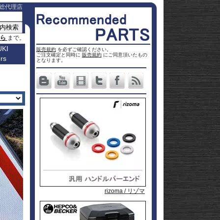
総代理店
ちら
まで。
KI
販売規約
を必ずご確認ください。
ご注文確定と同時に
販売規約
にご同意頂いたもの
rs
車種名
となります。
a
Others
ター
Vストロ
車種一覧
ーム 250
Vストロ
0
ページ
25
ーム 650
Vストロ
0
ckster
50
ーム 800
Vストロ
0
dventure
00
ーム
Vストロ
9R
moto
00
1000
ーム
Vストロ
00
36
050 23-
ーム
カタナ
78RR
GS
50
050 -22
隼 21-
 / OHV
 ハイブ
隼 -20
00
andit
00
-King
2 SX
L650 V-
 250
Strom
DL1000
650
-Strom
DR-Z4S
rizoma / リゾマ
rizoma / リゾマ
rizoma / リゾマ
1000
DR-Z4SM
1100
ladius
GSF1250