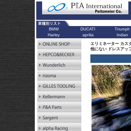
BMW
DUCATI
Triumph
Harley
aprilia
Indian
R シリーズ
F シリーズ
ピックアップ
K シリーズ
ピックアップ
ピックアップ
ピックアップ
ピックアップ
R1300GS
F900XR
Scrambler
K1600GT/GTL
Bonneville T1
エリミネーター カス
R1300GS
F900R
Scrambler 1100
K1600B
Tiger 900
Pan America
他にない ドレスアップ 
Adventure
R1250GS
F900GS
Multistrada V4
K1600GrandAm
Trident 660
Kellermann ウインカー
R1250GS
F900GS Adventure
Monster V2
K1300R
SpeedTwin 90
Adventure
R18
F850GS
Monster
K1300S
Scrambler 900
R18B
F800GS 24-
Diavel
K1200R
StreetTwin
R18 Classic
F800GS -18
X Diavel
K1200S
StreetTriple
R18 Roctane
F750GS
DesertX
K1300GT
Scrambler 40
R18
F700GS
K1200GT
Scrambler 40
Transcontinental
R12
F650GS
K1200LT
Speed 400
R12 nineT
F450GS
Tracker 400
R12 G/S
F800R
R12S
F800GT
RnineT
F800ST
RnineT Urban G/S
F800S
RnineT Scrambler
RnineT Racer