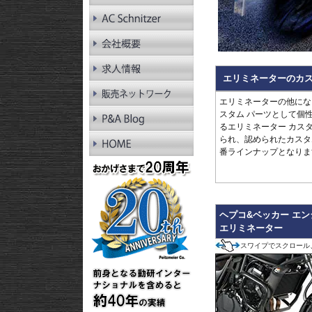
RnineT Pure
R1200GS LC
R1200GS LC Adv.
R1200GS
R1200GS Adv.
R1300RT
エリミネーターのカス
R1250RT
R1200RT LC
エリミネーターの他にな
R1200RT
スタム パーツとして個
R1300R
るエリミネーター カス
R1250R
られ、認められたカスタ
R1200R LC
番ラインナップとなりま
R1200R
R1300RS
R1250RS
R1200RS LC
ヘプコ&ベッカー エ
エリミネーター
スワイプでスクロール