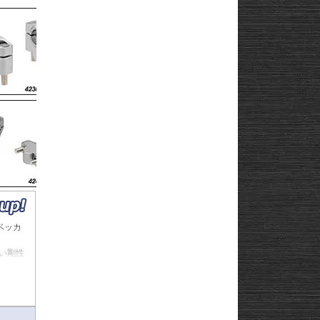
ベッカ
い剛性
高い安全