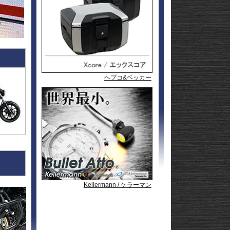
l
andit
GSF1200
l
andit
GSX1250
GSX1300
Hayabusa
GSX1300
1-
Hayabusa
GSX1300BK
20
-King
GSX-
R125
GSX-
R600
GSX-
R750
GSX-
ヘプコ&ベッカー
ヘプコ&ベッカー
ヘプコ&ベッカー
R1000/R
GSX-
S125
GSX-
S750
GSX-8R
GSX-8S
rid
GSX-8T
AX
GSX-8TT
GSX-
X
S1000/F
GSX-
50
S1000GT
GSX-
S1000GX
Hayabusa
0
1-
Hayabusa
Kellermann / ケラーマン
Kellermann / ケラーマン
Kellermann / ケラーマン
0
20
KATANA
SFV650
ladius
SV650/X
50
SV-7GX
-