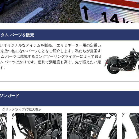
Hypermotard 796
トラッカー400
CB125R
MT-09 -20
1400GTR
-07
Continenta
B
VRSCDX
890 Duke/R
Hypermotard 698 Mono
デイトナ660
CB250R/CB300R
MT-09 Tracer
Eliminator
GT 650
Continenta
B
VRSCDXA
990 Duke
Hyperstrada 821
Bonneville America
CB650R
MT-10
ER6n
GT 535
Guerrilla
VRSCD
SuperDuke
Monster
Bonneville Bobber
CB1000R
NIKEN/GT
ER6f
450
Hunter
VRSCX
1290 SuperDuke
Monster V2
Bonneville Speedmaster
CB500 Hornet
R1 15-
KLE500
350
Himalayan
2
VRSCAW
1390 SuperDuke
Monster 696
Bonneville T100
CB750 Hornet
R1 -14
KLR650
450
Himalayan
-
B
VRSCA
125 Enduro R
タム パーツを販売
Monster 796
Bonneville T120
CB1000 Hornet
R125
Meguro S1
411
Interceptor
VRSCB
390 Enduro R
Monster 821
Bonneville
CB1000GT
R15
Ninja 125
650
Meteor
XL883
690 Enduro R
いオリジナルなアイテムを販売。 エリミネーター用の定番カ
Monster 890
Daytona 660
CB1100
R3 / R25
Ninja 250
350
Super
XL1200C
125 SMC R
性を放つ他にないパーツなどをご紹介します。私たちが提案す
Monster 937
Daytona 675
CB1100 EX
R6
Ninja 400
Meteor
Scram
XL1200L
390 SMC R
タム パーツは越境するロングツーリングライダーによって鍛え
Monster 1100 Evo
ROCKET 3
CB1100 RS
R7
Ninja 500
650
411
Shotgun
XL1200N
690 SMC R
ム パーツばかりです。便利で満足度も高く、先ず揃えたい定
Monster 1100 S
Scrambler 400X
CB1300
SCR950
Ninja 636
650
XL1200R
890 SMT
CFMOTO
す。
Monster 1200
Scrambler 400XC
CBF1000
SR400
Ninja 650
XL1200X Forty-Eight
990 Supermoto R
125NK
Multistrada V2
Scrambler 900
CBF1000F
Tenere700
Ninja 7 Hyb
RC125
450MT
Multistrada 950
Scrambler 1200
CBR650F
T-MAX560/TECH M
Ninja 1000
RC200
675NK
Multistrada 1200/S
Speed 400
CBR650R
T-MAX530/SX
Ninja 1100
RC390
675SR-R
Multistrada 1260/S
Speed Triple 1200
CBR400R/CBR500R
Tracer 900
Ninja H2 S
RC8
700CL-X
ンジンガード
Multistrada Enduro
Speed Triple 1050
CBR600RR
Tracer 9/GT
Versys-X 2
990 RC R
700MT
Multistrada V4
Speed Twin 900
CBR1000RR
XMAX
Versys 650
800MT/-X
Panigale
Speed Twin 1200
CBR1000RR-R
XSR125
Versys 100
2
、クリック(タップ)で拡大表示
1000MT-
Scrambler
Street Scrambler
CL250
XSR700
Versys 110
-
X
その他
Scrambler 1100
Street Triple
CL500
XSR900 22-
Vulcan S
ZONTES
Scrambler Sixty2
Street Twin
CRF250L
XSR900 -21
W230
G
125-C2
StreetFighter
Thruxton 1200/R
CRF250 RALLY
XSR900GP
W800 / W6
StreetFighter V2/S
Thruxton
CRF450L
XJR1300
Z125
V
Piaggio