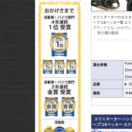
エリミネーターのカスタ
ヘプコ&ベッカー製 エ
ブランドとなったのでし
安心感の提供
ヘプコ&ベッカーのエン
など、ベテランでもヒヤ
ヘプコ&ベッカーではツ
高い安全性
Kaw
適合車種
万が一の有事から車体を
Elim
なくする効果が期待でき
Elim
地面と車体の間への足の
品番
5
品質の差別化
価格
￥44
ヘプコ&ベッカーのエン
採用。
肉厚スチールの加工が施
す。
また多点支持や、パイプ
エリミネーター ハン
これらのこだわりを元に
ヘプコ&ベッカー カ
スワイプでスクロール