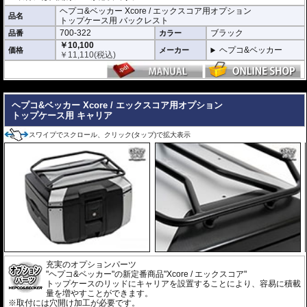
車種別専用設計のリアキャリア「スマートラック」をケースホルダーとして
ヘプコ&ベッカー Xcore / エックスコア用オプション
採用。 シンプルでスマートな設計にこだわり、確実な取付が可能です。車体
品名
トップケース用 バックレスト
デザインとの一体感にも優れ、マシンのイメージも損ないません。
700-322
ブラック
品番
カラー
製品仕様
￥10,100
ヘプコ&ベッカー
価格
メーカー
￥
11,110
(税込)
容量 : 40L
サイズ : 30 × 44 × 37cm
重量 : 約3.7kg
---
豊富なオプションでより使いやすく機能的に
ヘプコ&ベッカー Xcore / エックスコア用オプション
バックレスト
、
リッドキャリア
、
インナーバッグ
などの専用オプションをラ
トップケース用 キャリア
インナップ。
ツーリングスタイルや使用シーンに応じて、さらに快適で機能的な仕様へア
スワイプでスクロール、クリック(タップ)で拡大表示
ップグレードできます。
充実のオプションパーツ
"ヘプコ&ベッカー"の新定番商品"Xcore / エックスコア"
トップケースのリッドにキャリアを設置することにより、容易に積載
量を増やすことができます。
※取付には穴開け加工が必要です。