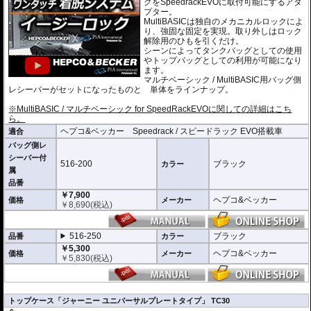
グをSpeedrackEVOに取付可能にするアダ
プター。
MultiBASICは独自のメカニカルロックによ
り、強固な固定を実現。取り外しはロック
解除用のひもを引くだけ。
シーンによってタンクバッグとしての使用
やトップバッグとしての利用が可能になり
ます。
マルチベーシック / MultiBASIC用バッグ側
レシーバーがセットになったものと 単体をラインナップ。
※MultiBASIC / マルチベーシック for SpeedRackEVOに関しての詳細はこち
ら。
ヘプコ&ベッカー Speedrack / スピードラック EVO搭載車
適合
バッグ側レ
シーバー付
516-200
ブラック
カラー
属
品番
￥7,900
ヘプコ&ベッカー
価格
メーカー
￥
8,690
(税込)
516-250
ブラック
品番
カラー
￥5,300
ヘプコ&ベッカー
価格
メーカー
￥
5,830
(税込)
トップケース「ジャーニー ユニバーサルプレートタイプ」 TC30