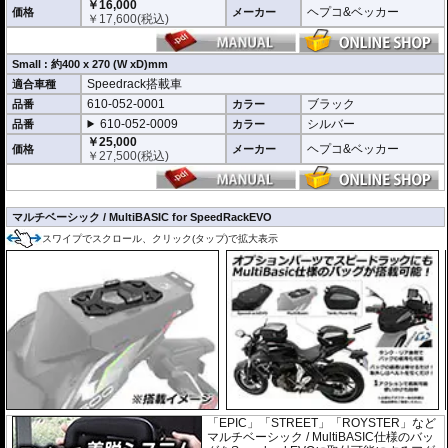
￥16,000
ヘプコ&ベッカー
価格
メーカー
￥
17,600
(税込)
Small : 約400 x 270 (W xD)mm
Speedrack搭載車
適合車種
610-052-0001
ブラック
品番
カラー
610-052-0009
シルバー
品番
カラー
￥25,000
ヘプコ&ベッカー
価格
メーカー
￥
27,500
(税込)
マルチベーシック / MultiBASIC for SpeedRackEVO
スワイプでスクロール、クリック(タップ)で拡大表示
「EPIC」「STREET」「ROYSTER」など
マルチベーシック / MultiBASIC仕様のバッ