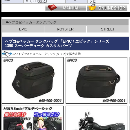
￥
3,300
(税込)
ッヒ
---
■ヘプコ&:ベッカータンクバッグ
EPIC
ROYSTER
STREET
ヘプコ&ベッカー タンクバッグ 「EPIC / エピック」シリーズ
1390 スーパーデューク カスタムパーツ
スワイプでスクロール、クリック(タップ)で拡大表示