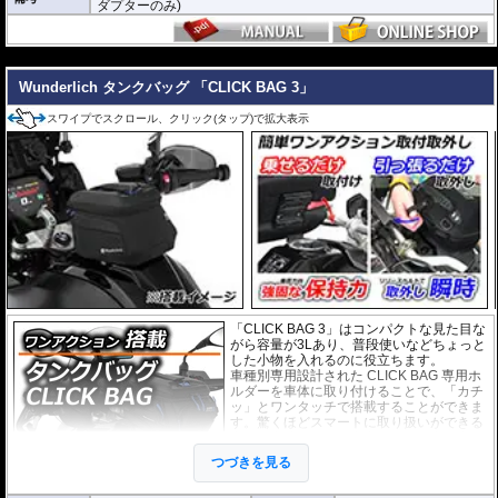
ダプターのみ)
---
Wunderlich タンクバッグ 「CLICK BAG 3」
スワイプでスクロール、クリック(タップ)で拡大表示
「CLICK BAG 3」はコンパクトな見た目な
がら容量が3Lあり、普段使いなどちょっと
した小物を入れるのに役立ちます。
車種別専用設計された CLICK BAG 専用ホ
ルダーを車体に取り付けることで、「カチ
ッ」とワンタッチで搭載することができま
す。驚くほどスマートに取り扱いができる
上に、高速走行でも安定した保持力を実
現。
つづきを見る
撥水加工が施された耐久性が非常に高い生
地を採用。