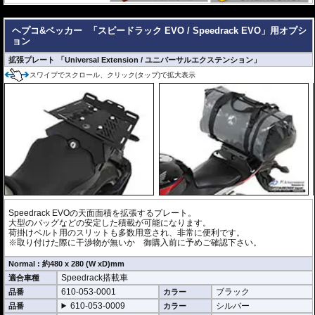
niversal Extension(拡張プレート)
---
ヘプコ&ベッカー トップケース ジャーニー Journey ユニバーサルプレート
ヘプコ&ベッカー
「スピードラック EVO / Speedrack EVO」用オプシ
タイプ
が搭載可能
ョン
Easy-Lock / イージーロック for Speedrack / スピードラック EVO
を設置す
拡張プレート 「Universal Extension / ユニバーサルエクステンション」
れば、
ヘプコ&ベッカー タンク / リアバッグ 「Street」 / 「ROYSTER」
が搭
スワイプでスクロール、クリック(タップ)で拡大表示
載可能
※Speedrack EVOの標準推奨耐荷重は7.5kgです。但し、モデルによっては異
なる場合があります。この場合はマニュアルに記載がございますので、必ずご
確認下さい。
Speedrack EVOの天面面積を拡張するプレート。
大型のバッグなどの安定した積載が可能になります。
荷掛けベルト用のスリットも多数用意され、非常に便利です。
※取り付けた際に干渉物が無いか 御購入前に予めご確認下さい。
Normal : 約480 x 280 (W xD)mm
Speedrack搭載車
適合車種
610-053-0001
ブラック
品番
カラー
610-053-0009
シルバー
品番
カラー