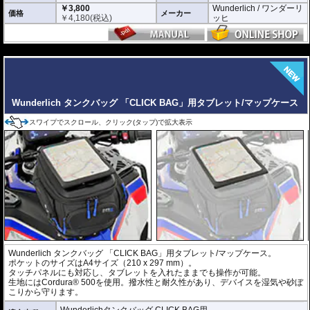
￥3,800
Wunderlich / ワンダーリ
価格
メーカー
￥
4,180
(税込)
ッヒ
---
Wunderlich タンクバッグ 「CLICK BAG」用タブレット/マップケース
スワイプでスクロール、クリック(タップ)で拡大表示
Wunderlich タンクバッグ 「CLICK BAG」用タブレット/マップケース。
ポケットのサイズはA4サイズ（210 x 297 mm）。
タッチパネルにも対応し、タブレットを入れたままでも操作が可能。
生地にはCordura® 500を使用。撥水性と耐久性があり、デバイスを湿気や砂ぼ
こりから守ります。