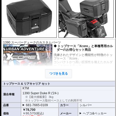
1390 スーパーデュークのカスタムパーツ
トップケース「Xcore」と車種専用ホル
ダーのお得なセット商品
洗練されたデザインと機能性が特徴のトッ
プケース「Xcore」
コンパクトかつ高い拡張性を備えたホルダ
ー「スマートラック」
上記のケースとホルダーがセットになった
お得なセット商品です。
つづきを見る
未知の冒険へ挑むための次世代アドベン
トップケース & リアキャリア セット
チャートップケース
KTM
高いデザイン性と機能性を兼ね備え、長距離ツーリングから日々のライディ
1390 Super Duke R ('24-)
ングまで完璧にサポートする次世代のハードケース「XCORE（エックスコ
適合車種
※【最大積載量】 3kg
ア）」シリーズ。
※トップケース取付ベースとしての利用不可
その「XCORE（エックスコア）」シリーズに待望のトップケースが登場。頑
丈な構造と洗練された外観があなたのモーターサイクルライフを一段上のス
681-7665-0109
シルバー
品番
カラー
テージへと引き上げ、新しいアドベンチャーツーリングを切り拓きます。
￥78,700
￥
86,570
(税込)
ヘプコ&ベッカー
価格
メーカー