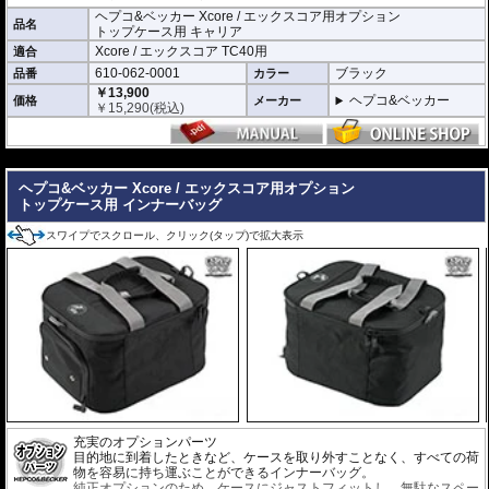
ヘプコ&ベッカー Xcore / エックスコア用オプション
品名
トップケース用 キャリア
Xcore / エックスコア TC40用
適合
610-062-0001
ブラック
品番
カラー
￥13,900
ヘプコ&ベッカー
価格
メーカー
￥
15,290
(税込)
---
ヘプコ&ベッカー Xcore / エックスコア用オプション
トップケース用 インナーバッグ
スワイプでスクロール、クリック(タップ)で拡大表示
充実のオプションパーツ
目的地に到着したときなど、ケースを取り外すことなく、すべての荷
物を容易に持ち運ぶことができるインナーバッグ。
純正オプションのため、ケースにジャストフィットし、無駄なスペー