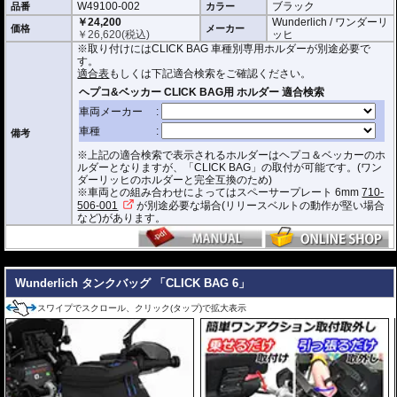
W49100-002
ブラック
品番
形状保持設計で、中身が空の状態でも型崩れせず、高速走行におけるバタつ
カラー
きを防ぎます。
￥24,200
Wunderlich / ワンダーリ
価格
メーカー
￥
26,620
(税込)
ッヒ
防水インナー、防水ジッパーを装備しており、高い防水性能を有しておりま
※取り付けにはCLICK BAG 車種別専用ホルダーが別途必要で
す。(完全防水を保証するものではありません)
す。
ジッパーにはタグが付けられており、グローブを付けたままでも簡単に開け
適合表
もしくは下記適合検索をご確認ください。
閉めできます。
バッグをホルダーから取り外す時もレシーバーのストラップを引くだけ。給
油時も邪魔になりません。
オプションで
スペーサー
をご用意しております。タンクとタンクバッグのク
備考
リアランスの調節が可能です。
※上記の適合検索で表示されるホルダーはヘプコ＆ベッカーのホ
容量 : 約3L
ルダーとなりますが、「CLICK BAG」の取付が可能です。(ワン
D x W x H(cm) : 約 23 x 18.5 x 14.5
ダーリッヒのホルダーと完全互換のため)
※車両との組み合わせによってはスペーサープレート 6mm
710-
※サイズ/画像からハンドルなどと干渉しないことをあらかじめご確認の上お求
506-001
が別途必要な場合(リリースベルトの動作が堅い場合
めください。
など)があります。
---
Wunderlich タンクバッグ 「CLICK BAG 6」
スワイプでスクロール、クリック(タップ)で拡大表示