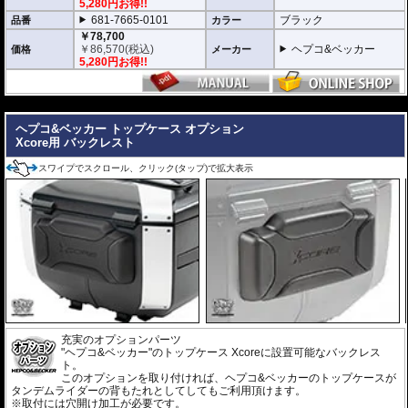
新世代の装着システム「Smartrack」
5,280円お得!!
新しいXCOREトップケースは、HEPCO&BECKERの最新キャリアシステム
681-7665-0101
ブラック
品番
カラー
「Smartrack」向けに専用開発。
￥78,700
内蔵されたクイックリリースシステムにより、キャリアへスライドさせるだ
￥
86,570
(税込)
ヘプコ&ベッカー
価格
メーカー
けで迅速かつ安全にロックが完了。
5,280円お得!!
日常使いと本格的なツーリングシーンを瞬時に切り替えることができます。
堅牢なハイブリッド構造 ＆ 圧倒的な防塵・防水性能
---
高い耐衝撃性を持つエンジニアリング樹脂と、軽量化を実現する高品質アル
ヘプコ&ベッカー トップケース オプション
ミニウムを融合。さらにXcore独自のエンボス加工を施すことで、過酷な使
Xcore用 バックレスト
用環境下でも歪まない圧倒的な安定性と高耐久性を実現しました。
また、特別設計された高密閉のリッドシールにより、圧倒的な防塵・防水を
達成。過酷なテストを100%クリアした実績が、突発的な豪雨や水しぶき、
スワイプでスクロール、クリック(タップ)で拡大表示
砂埃から大切な荷物を完全に守り抜きます。
スタイリッシュで現代的なアドベンチャーデザイン
印象的なエッジラインと洗練されたモダンなフォルムは、先行して展開され
ているC-Bowキャリア用「XCOREサイドケース」のデザインと完全融合。
象徴的なアルミエンブレムとメカニカルな意匠が、車両全体に調和のとれた
一体感と、プレミアムな高級感をもたらします。
日常を快適にする高い機能性
ヘルメットや日常の荷物をしっかりと収納できる大容量でありながら、使い
勝手にも妥協はありません。
充実のオプションパーツ
また、持ち運びに便利なキャリーハンドルをケース両側に配置。
"ヘプコ&ベッカー"のトップケース Xcoreに設置可能なバックレス
さらに、ケース内にはフロアマットを標準装備し、収納した荷物をケース底
ト。
面との擦れや衝撃から保護します。
このオプションを取り付ければ、ヘプコ&ベッカーのトップケースが
タンデムライダーの背もたれとしてしてもご利用頂けます。
車種別専用キャリアによる確実な取付
※取付には穴開け加工が必要です。