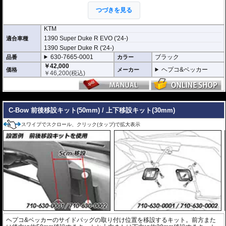
つづきを見る
※耐加重 : 片側 5kg (ケース、バッグの自重
を除く)
※サイドケースは別売です。こちらからお求め下さい。
KTM
※バッグの搭載位置を 50mm 前方または後方、30mm 上方または下方に移設す
1390 Super Duke R EVO ('24-)
適合車種
る移設キット(オプション)もあります。
1390 Super Duke R ('24-)
630-7665-0001
ブラック
品番
カラー
￥42,000
ヘプコ&ベッカー
価格
メーカー
￥
46,200
(税込)
---
C-Bow 前後移設キット(50mm) / 上下移設キット(30mm)
スワイプでスクロール、クリック(タップ)で拡大表示
ヘプコ&ベッカーのサイドバッグの取り付け位置を移設するキット。前方また