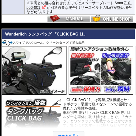
※車両との組み合わせによってはスペーサープレート 6mm
710-
※サイズ/画像からハンドルなどと干渉しないことをあらかじめご確認の上お求
506-001
が別途必要な場合(リリースベルトの動作が堅い場合
めください。
など)があります。
---
Wunderlich タンクバッグ 「CLICK BAG 11」
スワイプでスクロール、クリック(タップ)で拡大表示
「CLICK BAG 11」は容量拡張機能とサイ
ドポケット装備で様々なシーンで活躍する
優れた万能性を発揮。
車種別専用設計された CLICK BAG 専用ホ
ルダーを車体に取り付けることで、「カチ
ッ」とワンタッチで搭載することができま
す。驚くほどスマートに取り扱いができる
上に、高速走行でも安定した保持力を実
現。