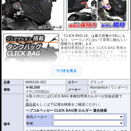
「CLICK BAG 16」は最大容量が19Lにも
なり、ツーリングにおいて非常に頼もしい
積載力を発揮します。
車種別専用設計された CLICK BAG 専用ホ
ルダーを車体に取り付けることで、「カチ
ッ」とワンタッチで搭載することができま
す。驚くほどスマートに取り扱いができる
上に、高速走行でも安定した保持力を実
現。
つづきを見る
撥水加工が施された耐久性が非常に高い生
地を採用。
W49100-302
ブラック
品番
形状保持設計で、中身が空の状態でも型崩れせず、高速走行におけるバタつ
カラー
きを防ぎます。
￥46,500
Wunderlich / ワンダーリ
価格
メーカー
￥
51,150
(税込)
ッヒ
防水インナー、防水ジッパーを装備しており、高い防水性能を有しておりま
※取り付けにはCLICK BAG 車種別専用ホルダーが別途必要で
す。(完全防水を保証するものではありません)
す。
ジッパーにはタグが付けられており、グローブを付けたままでも簡単に開け
適合表
もしくは下記適合検索をご確認ください。
閉めできます。
バッグをホルダーから取り外す時もレシーバーのストラップを引くだけ。給
油時も邪魔になりません。
オプションで
スペーサー
をご用意しております。タンクとタンクバッグのク
備考
リアランスの調節が可能です。