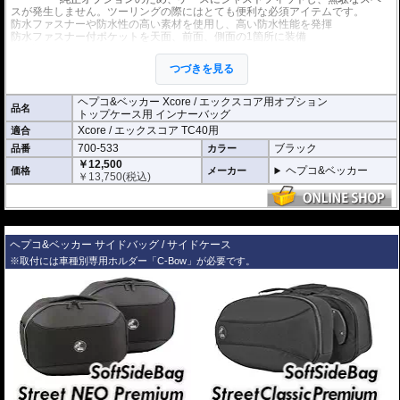
スが発生しません。ツーリングの際にはとても便利な必須アイテムです。
防水ファスナーや防水性の高い素材を使用し、高い防水性能を発揮
防水ファスナー付ポケットを天面、前面、側面の1箇所に装備
※1袋単位での販売です。
つづきを見る
ヘプコ&ベッカー Xcore / エックスコア用オプション
品名
トップケース用 インナーバッグ
Xcore / エックスコア TC40用
適合
700-533
ブラック
品番
カラー
￥12,500
ヘプコ&ベッカー
価格
メーカー
￥
13,750
(税込)
---
ヘプコ&ベッカー サイドバッグ / サイドケース
※取付には車種別専用ホルダー「C-Bow」が必要です。