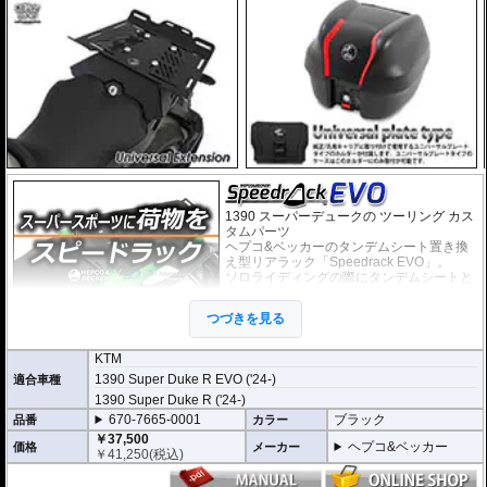
1390 スーパーデュークの ツーリング カス
タムパーツ
ヘプコ&ベッカーのタンデムシート置き換
え型リアラック「Speedrack EVO」。
ソロライディングの際にタンデムシートと
置き換えることによってリアラックとして
スペースを有効活用。
つづきを見る
スーパースポーツ、スポーツバイクに荷物
の積載を可能にします。
荷物を固定するベルトなどを留める為のフ
KTM
ック受けも多数あり、街乗りからツーリン
1390 Super Duke R EVO ('24-)
適合車種
グまで、快適にご利用頂けます。
付け替えにかかる時間は３０秒もあれば充
1390 Super Duke R ('24-)
分なほど、簡単に交換が可能です。
670-7665-0001
ブラック
品番
カラー
￥37,500
オプションで下記を装着可能。荷物の積載
ヘプコ&ベッカー
価格
メーカー
￥
41,250
(税込)
が容易になります。
大きなバッグを安定して積載可能にする
U