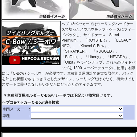
ヘプコ&ベッカーではツーリングハードケー
スで培ったノウハウをソフトケースにフィー
ドバックし、サイドケース「Street
Premium」、「ROYSTER」、「LEGACY
NEO」、「Xtravel C-Bow」、
「STRAYKER」、「RUGGED」、
「Buffalo」、「Liberty」、「NEVADA」、
「Orbit」をラインナップ。これらのサイドバ
ッグを 1390 スーパーデュークに 使用する際
には「C-Bow / シーボウ」が必要です。車種別専用設計で確実な取付と、バッグ
を外した状態でも すっきりとしたデザイン。ツーリングだけでなく、街乗りでも
スマートに乗りこなしたいあなたにぴったりのアイテムです。
▼車種別専用ホルダー C-Bow / シーボウは下記より検索頂けます。
---