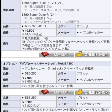
ース「Xcore」
は洗練されたデザインと機
1390 Super Duke R EVO ('24-)
能性が最大の特徴。
※【最大積載量】 3kg
クイックリリースシステムによりスマート
適合車種
※トップケース取付ベースとしての利用不可
ラックに素早くかつ確実に取付ができ、日
1390 Super Duke R ('24-)
常使いと本格的なツーリングシーンを瞬時
※【最大積載量】 3kg
に切り替えることができます。
※トップケース取付ベースとしての利用不可
ケースとホルダーセットになったお得な
セ
ット商品
をご用意しております。
680-7665-0101
ブラック
品番
カラー
￥40,500
さらに、オプションの「マルチベーシック
ヘプコ&ベッカー
価格
メーカー
￥
44,550
(税込)
/ MultiBASIC」アダプターでソフトバッグ
※最大積載量 3kg
「Street Daypack 3.0」 などの
マルチベー
(オプションのアダプター使用時マルチベーシック仕様バッグ搭載
シック仕様のバッグ
が取り付け可能。
備考
の場合は バッグ重量を含まず 3kg
MultiBASICは独自のメカニカルロックによ
その他の場合はバッグを含んで 3kg)
り、強固な固定を実現。取り外しはロック
解除用のひもを引くだけ。
動画のように簡単に取り外しができるの
で、目的地での荷物の持ち運びが驚くほど
オプション : アダプター マルチベーシック / MultiBASIC
楽になります。
また、タンクバッグと同様にバッグの
開閉
ヘプコ&ベッカー Smartrack / スマートラック搭載車
適合
ロック
やバッグの
持ち去り防止キット
などのセキュリティーオプションも利用
516-200
ブラック
品番
カラー
可能。
￥7,900
ヘプコ&ベッカー
価格
メーカー
オプションのMultiBasicはバッグ側に取り付けるレシーバーの付属のありなし
￥
8,690
(税込)
で2種類がございます。
バッグ側へ取り付けるレシーバー付属
備考
MultiBasic仕様のバッグの搭載にはバッグ側にレシーバーの取付が必要ですの
で、下記使用例を参考に必要なアダプターを確認してください。(クリックで展
開します)
516-250
ブラック
品番
カラー
使用例1:リアバッグのみ使用の場合
￥5,300
使用例2:タンクバッグ・リアバッグ兼用使用の場合
ヘプコ&ベッカー
価格
メーカー
￥
5,830
(税込)
使用例3:2つのバッグをタンク・リアで使用の場合
バッグ側へ取り付けるレシーバー付属なし(スマートラック側のア
備考