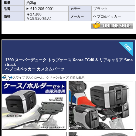
約3kg
重量
610-206-0001
ブラック
品番
カラー
￥17,200
ヘプコ&ベッカー
価格
メーカー
￥
18,920
(税込)
---
1390 スーパーデューク トップケース Xcore TC40 & リアキャリア Sma
rtrack
ヘプコ&ベッカー カスタムパーツ
スワイプでスクロール、クリック(タップ)で拡大表示