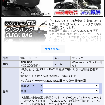
「CLICK BAG 6」は容量が拡張時には8Lに
もなり、普段使いからツーリングまで幅広
く活躍してくれます。
車種別専用設計された CLICK BAG 専用ホ
ルダーを車体に取り付けることで、「カチ
ッ」とワンタッチで搭載することができま
す。驚くほどスマートに取り扱いができる
上に、高速走行でも安定した保持力を実
現。
つづきを見る
撥水加工が施された耐久性が非常に高い生
地を採用。
W49100-102
ブラック
品番
形状保持設計で、中身が空の状態でも型崩れせず、高速走行におけるバタつ
カラー
きを防ぎます。
￥32,000
Wunderlich / ワンダーリ
価格
メーカー
￥
35,200
(税込)
ッヒ
防水インナー、防水ジッパーを装備しており、高い防水性能を有しておりま
※取り付けにはCLICK BAG 車種別専用ホルダーが別途必要で
す。(完全防水を保証するものではありません)
す。
ジッパーにはタグが付けられており、グローブを付けたままでも簡単に開け
適合表
もしくは下記適合検索をご確認ください。
閉めできます。
バッグをホルダーから取り外す時もレシーバーのストラップを引くだけ。給
油時も邪魔になりません。
オプションで
スペーサー
をご用意しております。タンクとタンクバッグのク
備考
リアランスの調節が可能です。
※上記の適合検索で表示されるホルダーはヘプコ＆ベッカーのホ
容量 : 約6L(拡張時8L)
ルダーとなりますが、「CLICK BAG」の取付が可能です。(ワン
D x W x H(cm) : 約 33 x 20 x 16.5(拡張時:20)
ダーリッヒのホルダーと完全互換のため)