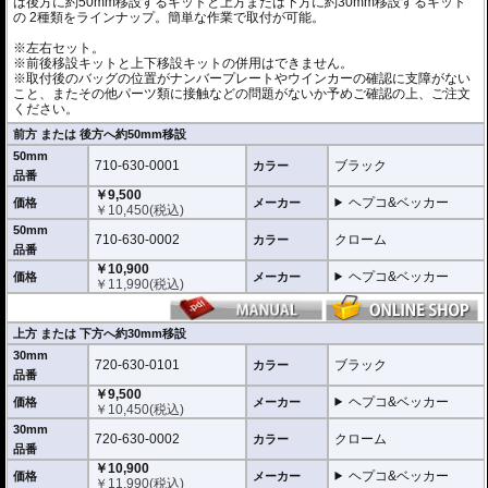
は後方に約50mm移設するキットと上方または下方に約30mm移設するキット
の 2種類をラインナップ。簡単な作業で取付が可能。
※左右セット。
※前後移設キットと上下移設キットの併用はできません。
※取付後のバッグの位置がナンバープレートやウインカーの確認に支障がない
こと、またその他パーツ類に接触などの問題がないか予めご確認の上、ご注文
ください。
前方 または 後方へ約50mm移設
50mm
710-630-0001
ブラック
カラー
品番
￥9,500
ヘプコ&ベッカー
価格
メーカー
￥
10,450
(税込)
50mm
710-630-0002
クローム
カラー
品番
￥10,900
ヘプコ&ベッカー
価格
メーカー
￥
11,990
(税込)
上方 または 下方へ約30mm移設
30mm
720-630-0101
ブラック
カラー
品番
￥9,500
ヘプコ&ベッカー
価格
メーカー
￥
10,450
(税込)
30mm
720-630-0002
クローム
カラー
品番
￥10,900
ヘプコ&ベッカー
価格
メーカー
￥
11,990
(税込)