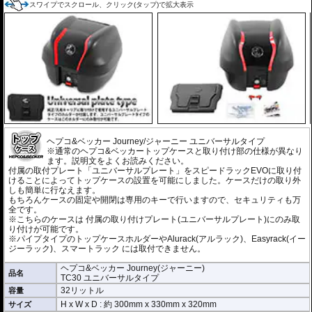
スワイプでスクロール、クリック(タップ)で拡大表示
ヘプコ&ベッカー Journey/ジャーニー ユニバーサルタイプ
※通常のヘプコ&ベッカートップケースと取り付け部の仕様が異なり
ます。説明文をよくお読みください。
付属の取付プレート「ユニバーサルプレート」をスピードラックEVOに取り付
けることによってトップケースの設置を可能にしました。ケースだけの取り外
しも簡単に行なえます。
もちろんケースの固定や開閉は専用のキーで行いますので、セキュリティも万
全です。
※こちらのケースは 付属の取り付けプレート(ユニバーサルプレート)にのみ取
り付けが可能です。
※パイプタイプのトップケースホルダーやAlurack(アルラック)、Easyrack(イー
ジーラック)、スマートラック には取付できません。
ヘプコ&ベッカー Journey(ジャーニー)
品名
TC30 ユニバーサルタイプ
32リットル
容量
H x W x D : 約
300mm
x
330mm
x
320mm
サイズ