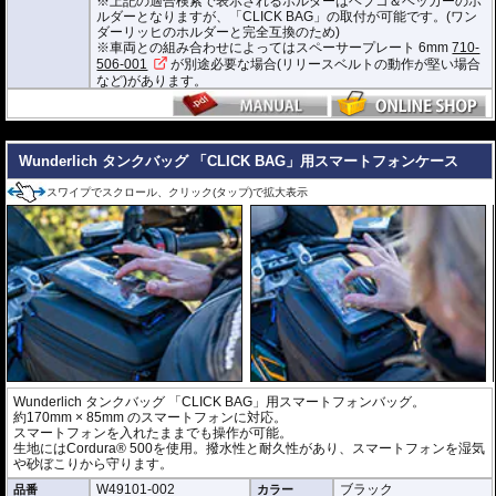
※上記の適合検索で表示されるホルダーはヘプコ＆ベッカーのホ
サイド3箇所に収納ポケットを装備。
ルダーとなりますが、「CLICK BAG」の取付が可能です。(ワン
容量 : 約16L(拡張時19L)
ダーリッヒのホルダーと完全互換のため)
D x W x H(cm) : 約 40 x 32.5 x 29.5(拡張時:34)
※車両との組み合わせによってはスペーサープレート 6mm
710-
506-001
が別途必要な場合(リリースベルトの動作が堅い場合
※サイズ/画像からハンドルなどと干渉しないことをあらかじめご確認の上お求
など)があります。
めください。
---
Wunderlich タンクバッグ 「CLICK BAG」用スマートフォンケース
スワイプでスクロール、クリック(タップ)で拡大表示
Wunderlich タンクバッグ 「CLICK BAG」用スマートフォンバッグ。
約170mm × 85mm のスマートフォンに対応。
スマートフォンを入れたままでも操作が可能。
生地にはCordura® 500を使用。撥水性と耐久性があり、スマートフォンを湿気
や砂ぼこりから守ります。
W49101-002
ブラック
品番
カラー