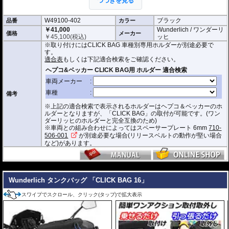
つづきを見る
撥水加工が施された耐久性が非常に高い生
地を採用。
W49100-402
ブラック
品番
形状保持設計で、中身が空の状態でも型崩れせず、高速走行におけるバタつ
カラー
きを防ぎます。
￥41,000
Wunderlich / ワンダーリ
価格
メーカー
￥
45,100
(税込)
ッヒ
防水インナー、防水ジッパーを装備しており、高い防水性能を有しておりま
※取り付けにはCLICK BAG 車種別専用ホルダーが別途必要で
す。(完全防水を保証するものではありません)
す。
ジッパーにはタグが付けられており、グローブを付けたままでも簡単に開け
適合表
もしくは下記適合検索をご確認ください。
閉めできます。
バッグをホルダーから取り外す時もレシーバーのストラップを引くだけ。給
油時も邪魔になりません。
オプションで
スペーサー
をご用意しております。タンクとタンクバッグのク
備考
リアランスの調節が可能です。
※上記の適合検索で表示されるホルダーはヘプコ＆ベッカーのホ
サイド3箇所に収納ポケットを装備。
ルダーとなりますが、「CLICK BAG」の取付が可能です。(ワン
容量 : 約11L(拡張時14L)
ダーリッヒのホルダーと完全互換のため)
D x W x H(cm) : 約 35 x 28 x 20(拡張時:24)
※車両との組み合わせによってはスペーサープレート 6mm
710-
506-001
が別途必要な場合(リリースベルトの動作が堅い場合
※サイズ/画像からハンドルなどと干渉しないことをあらかじめご確認の上お求
など)があります。
めください。
---
Wunderlich タンクバッグ 「CLICK BAG 16」
スワイプでスクロール、クリック(タップ)で拡大表示