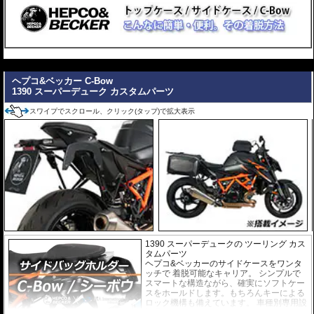
---
ヘプコ&ベッカー C-Bow
1390 スーパーデューク カスタムパーツ
スワイプでスクロール、クリック(タップ)で拡大表示
1390 スーパーデュークの ツーリング カス
タムパーツ
ヘプコ&ベッカーのサイドケースをワンタ
ッチで 着脱可能なキャリア。 シンプルで
スマートな構造ながら、確実にソフトケー
スをホールドします。もちろんキーによる
ロック機構も備えています。 車種別専用設
計品。