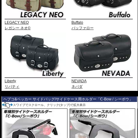
LEGACY NEO
Buffalo
レガシー ネオ©
バッファロー
Liberty
NEVADA
リバティ
ネバダ
---
ヘプコ&ベッカー サイドバッグ/サイドケース用ホルダー「C-Bow / シーボウ」
スワイプでスクロール、クリック(タップ)で拡大表示