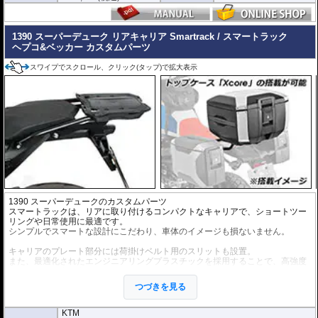
1390 スーパーデューク リアキャリア Smartrack / スマートラック
ヘプコ&ベッカー カスタムパーツ
スワイプでスクロール、クリック(タップ)で拡大表示
1390 スーパーデュークのカスタムパーツ
スマートラックは、リアに取り付けるコンパクトなキャリアで、ショートツー
リングや日常使用に最適です。
シンプルでスマートな設計にこだわり、車体のイメージも損ないません。
キャリアのプレート部分には荷掛けベルト用のスリットも設置。
また、最適化されたエンジニアリングプラスチックを採用することで、高強度
と軽量化の両立を実現しています。
つづきを見る
ヘプコ&ベッカー トップケース Xcore / エ
ックスコアの搭載が可能
スマートラック専用に設計された
トップケ
KTM