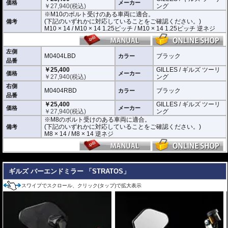
※車体側のミラーの取り付け部分が下記のいずれかのネジに対応していること
価格
メーカー
￥
27,940
(税込)
ング
をご確認ください。
※M10のボルト受けのある車両に適合。
M10 × 14 / M10 × 14 1.25ピッチ / M10 × 14 1.25ピッチ 逆ネジ
(下記のいずれかに対応していることをご確認ください。)
備考
M10 × 14 / M10 × 14 1.25ピッチ / M10 × 14 1.25ピッチ 逆ネジ
M0404LBD / M0404RBD : M8のボルト受けのある車両に適合
※車体側のミラーの取り付け部分が下記のいずれかのネジに対応していること
をご確認ください。
M8 × 14 / M8 × 14 逆ネジ
左側
M0404LBD
ブラック
カラー
品番
※取付箇所の状況や干渉するものがないかなど、あらかじめ寸法図を参考に実
￥25,400
GILLES / ギルズ ツーリ
車にて事前にご確認願います。
価格
メーカー
￥
27,940
(税込)
ング
右側
M0404RBD
ブラック
カラー
品番
￥25,400
GILLES / ギルズ ツーリ
価格
メーカー
￥
27,940
(税込)
ング
※M8のボルト受けのある車両に適合。
(下記のいずれかに対応していることをご確認ください。)
備考
M8 × 14 / M8 × 14 逆ネジ
---
ギルズ バーエンドミラー 「STRATOS」
スワイプでスクロール、クリック(タップ)で拡大表示