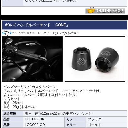
切りなどの加工はされていません。
---
ギルズ ハンドルバーエンド 「CONE」
スワイプでスクロール、クリック(タップ)で拡大表示
ギルズツーリング カスタムパーツ
アルミ削り出しハンドルバーエンド。ハードアルマイト仕上げ。
多くのハンドルバーに対応する取付キット付属。
左右セット
長さ : 26mm
重さ : 28g (本体のみ)
汎用 内径12mm-22mmの中空ハンドルバー
適合車種
LGCO22-BK
ブラック
品番
カラー
LGCO22-GD
ゴールド
品番
カラー