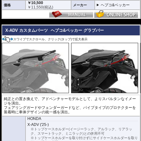
￥10,500
ヘプコ&ベッカー
価格
メーカー
￥
11,550
(税込)
---
X-ADV カスタムパーツ
ヘプコ&ベッカー グラブバー
スワイプでスクロール、クリック(タップ)で拡大表示
純正との置き換えで、アドベンチャーモデルとして、よりスパルタンなイメー
ジを演出。
フェアリングガードやフェンダーガードなど、パイプタイプのプロテクターを
装着時に車体デザインの統一感を演出。
HONDA
X-ADV ('25-)
※トップケースホルダー(イージーラック、アルラック、リアラッ
ク、スマートラック、ミニラック)との併用不可
※トップケースホルダーを取り付けずにサイドケースホルダーを取り