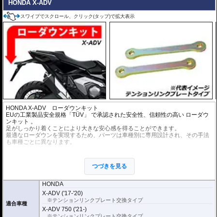
HONDA X-ADV
スワイプでスクロール、クリック(タップ)で拡大表示
HONDA X-ADV ローダウンキット
EUの工業製品安全規格「TÜV」 で承認された安全性、信頼性の高い
ローダウ
ンキット
。
足がしっかり着くことにより大きな安心感を得ることができます。
最適なローダウンを実現するため、パーツは車種別に専用設計され、その手法
も車種ごとに異なります。
※ローダウンすることにより、サイドスタンドを必要に応じて短くすることを
お勧めいたします。(ショートサイドスタンドはお客様にてご用意ください。)
つづきを見る
※ダウンする高さによっては、センタースタンドが使用できない、または、取
り外さなくてはいけない場合があります。
※写真は同系ローダウンパーツの代表写真です。実際の商品とは異なる場合が
HONDA
あります。
X-ADV ('17-'20)
※フロントフォークの突き出し量を合わせて調整することをお勧めします。(調
※テンションリンクプレート交換タイプ
整可能な車種の場合。推奨調整値はマニュアルに記載)
適合車種
X-ADV 750 ('21-)
※安全に関する重要なパーツの為、プロショップによる取付を行ってくださ
い。個人でお取付の場合、弊社ではいかなる事象においてその責を負うことが
※テンションリンクプレート交換タイプ