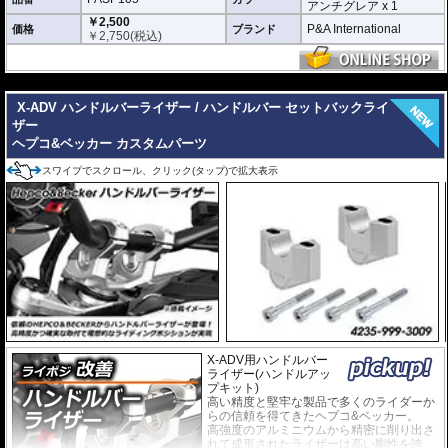
優れもの。満足のいく取付が容易になりました。
アンチグレア x 1
￥2,500
シリコーン系粘着材を採用し、メーターを痛めることがありません。フィルム
P&A International
価格
ブランド
￥
2,750
(税込)
を剥がせば、元通りの状態になります。
---
X-ADV ハンドルバーライザー / ハンドルバー セットバックライ
ザー
ヘプコ&ベッカー カスタムパーツ
スワイプでスクロール、クリック(タップ)で拡大表示
X-ADV用ハンドルバー
ライザー(ハンドルアッ
プキット)
高い精度と堅牢な製品で多くのライダーか
らの信頼を得てきたヘプコ&ベッカー。
高強度のアルミニウムから精密に削り出さ
れて成形されたライザーは高い剛性を誇