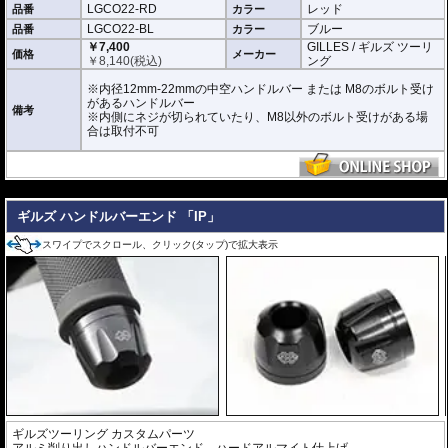
LGCO22-RD
レッド
品番
カラー
LGCO22-BL
ブルー
品番
カラー
￥7,400
GILLES / ギルズ ツーリ
価格
メーカー
￥
8,140
(税込)
ング
※内径12mm-22mmの中空ハンドルバー または M8のボルト受け
があるハンドルバー
備考
※内側にネジが切られていたり、M8以外のボルト受けがある場
合は取付不可
---
ギルズ ハンドルバーエンド 「IP」
スワイプでスクロール、クリック(タップ)で拡大表示
ギルズツーリング カスタムパーツ