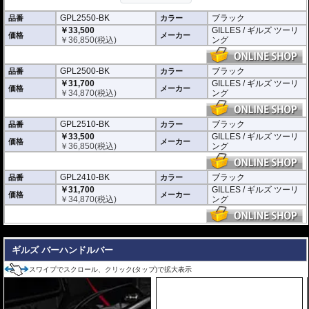
t、IDM、R6 Cup Germanyで採用しています。
GPL2550-BK
ブラック
品番
カラー
※写真はシリーズ代表イメージです。車種により形状、デザインが異なる場合
￥33,500
GILLES / ギルズ ツーリ
があります。
価格
メーカー
￥
36,850
(税込)
ング
※商品は汎用品です。ご購入の前に必ず寸法図をご確認いただき、商品の形状
をお確かめください。
GPL2500-BK
ブラック
品番
カラー
￥31,700
GILLES / ギルズ ツーリ
価格
メーカー
￥
34,870
(税込)
ング
GPL2510-BK
ブラック
品番
カラー
￥33,500
GILLES / ギルズ ツーリ
価格
メーカー
￥
36,850
(税込)
ング
GPL2410-BK
ブラック
品番
カラー
￥31,700
GILLES / ギルズ ツーリ
価格
メーカー
￥
34,870
(税込)
ング
---
ギルズ バーハンドルバー
スワイプでスクロール、クリック(タップ)で拡大表示