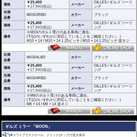
￥25,400
GILLES / ギルズ ツーリ
※商品は汎用品です。
価格
メーカー
￥
27,940
(税込)
ング
(取付確認がされているものは下記の適合検索で適合品番をご確認いただけま
す。)
右側
M0303RBD
ブラック
カラー
品番
M0303LBD / M0303RBD : M10のボルト受けのある車両に適合
￥25,400
GILLES / ギルズ ツーリ
※車体側のミラーの取り付け部分が下記のいずれかのネジに対応していること
価格
メーカー
￥
27,940
(税込)
ング
をご確認ください。
※M10のボルト受けのある車両に適合。
M10 × 14 / M10 × 14 1.25ピッチ / M10 × 14 1.25ピッチ 逆ネジ
(下記のいずれかに対応していることをご確認ください。)
備考
M10 × 14 / M10 × 14 1.25ピッチ / M10 × 14 1.25ピッチ 逆ネジ
M0304LBD / M0304RBD : M8のボルト受けのある車両に適合
※車体側のミラーの取り付け部分が下記のいずれかのネジに対応していること
をご確認ください。
M8 × 14 / M8 × 14 逆ネジ
左側
M0304LBD
ブラック
カラー
品番
※取付箇所の状況や干渉するものがないかなど、あらかじめ寸法図を参考に実
￥25,400
GILLES / ギルズ ツーリ
車にて事前にご確認願います。
価格
メーカー
￥
27,940
(税込)
ング
右側
M0304RBD
ブラック
カラー
品番
￥25,400
GILLES / ギルズ ツーリ
価格
メーカー
￥
27,940
(税込)
ング
※M8のボルト受けのある車両に適合。
(下記のいずれかに対応していることをご確認ください。)
備考
M8 × 14 / M8 × 14 逆ネジ
---
ギルズ ミラー 「MOON」
スワイプでスクロール、クリック(タップ)で拡大表示