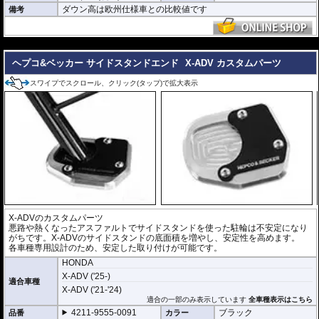
ダウン高は欧州仕様車との比較値です
備考
---
ヘプコ&ベッカー サイドスタンドエンド
X-ADV カスタムパーツ
スワイプでスクロール、クリック(タップ)で拡大表示
X-ADVのカスタムパーツ
悪路や熱くなったアスファルトでサイドスタンドを使った駐輪は不安定になり
がちです。X-ADVのサイドスタンドの底面積を増やし、安定性を高めます。
各車種専用設計のため、安定した取り付けが可能です。
HONDA
X-ADV ('25-)
適合車種
X-ADV ('21-'24)
適合の一部のみ表示しています
全車種表示はこちら
4211-9555-0091
ブラック
品番
カラー