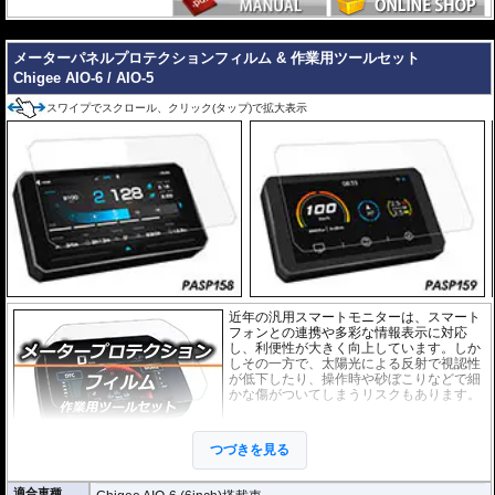
---
メーターパネルプロテクションフィルム & 作業用ツールセット
Chigee AIO-6 / AIO-5
スワイプでスクロール、クリック(タップ)で拡大表示
近年の汎用スマートモニターは、スマート
フォンとの連携や多彩な情報表示に対応
し、利便性が大きく向上しています。しか
しその一方で、太陽光による反射で視認性
が低下したり、操作時や砂ぼこりなどで細
かな傷がついてしまうリスクもあります。
このプロテクションフィルムは不要な傷や
汚れからディスプレイを保護します。
セッ
つづきを見る
トには２枚のフィルム(スーパークリアとア
ンチグレア)が入っており
、それぞれ目的に
合わせたものをご利用いただけます。
適合車種