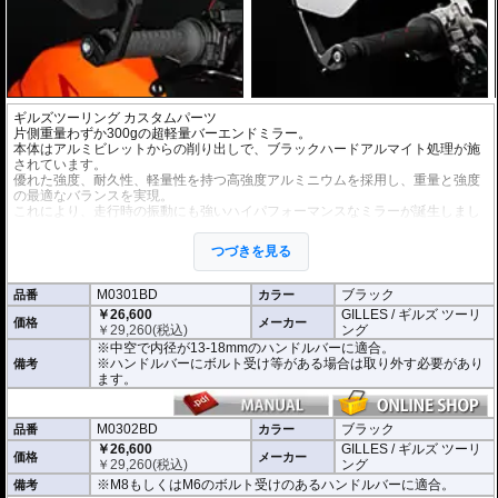
ギルズツーリング カスタムパーツ
片側重量わずか300gの超軽量バーエンドミラー。
本体はアルミビレットからの削り出しで、ブラックハードアルマイト処理が施
されています。
優れた強度、耐久性、軽量性を持つ高強度アルミニウムを採用し、重量と強度
の最適なバランスを実現。
これにより、走行時の振動にも強いハイパフォーマンスなミラーが誕生しまし
た。
ミラーの角度や位置も調整が可能。視認性など安全へ関わる要素へも細心の注
つづきを見る
意が払われて設計されています。
※車検対応。
M0301BD
ブラック
品番
カラー
※1個単位での販売
￥26,600
GILLES / ギルズ ツーリ
※左右どちらにも使用できます。
価格
メーカー
￥
29,260
(税込)
ング
※中空で内径が13-18mmのハンドルバーに適合。
※商品は汎用品となり、主に２系統の取り付け方法をラインナップ。
※ハンドルバーにボルト受け等がある場合は取り外す必要があり
備考
(取付確認がされているものは下記の適合検索で適合品番をご確認いただけま
ます。
す。)
M0301BD 中空で内径が13-18mmのハンドルバーに適合
M0302BD M8もしくはM6のボルト受けのあるハンドルバーに適合
M0302BD
ブラック
品番
カラー
M0305BD M12のボルト受けのあるハンドルバーに適合
￥26,600
GILLES / ギルズ ツーリ
価格
メーカー
M0309BD 中空で内径が13-18mmのハンドルバーもしくはM18のボルト受け
￥
29,260
(税込)
ング
のあるハンドルバーに適合
※M8もしくはM6のボルト受けのあるハンドルバーに適合。
備考