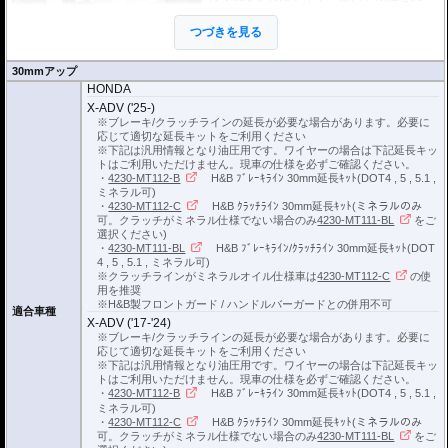
り、ハンドルからのフィーリングが損なわ
れることもありません。
つづきを見る
EUの工業製品安全規格「TÜV」を取得
し、他のヘプコの商品と同様に高い安全
性、信頼性の商品となっております。
30mmアップ
HONDA
※車体の個体差によりブレーキ/クラッチラインの延長が必要な場合がありま
X-ADV ('25-)
す。
※ブレーキ/クラッチラインの延長が必要な場合があります。必要に
応じて適切な延長キットをご利用ください
ブレーキ/クラッチラインの延長にはヘプコ&ベッカーの延長キットがおすすめ
※下記は汎用情報となり油圧用です。ワイヤーの場合は下記延長キッ
です。
トはご利用いただけません。現車の仕様を必ずご確認ください。
詳細は
こちら
をご確認ください。
・
4230-MT112-B
H&B ﾌﾞﾚｰｷﾗｲﾝ 30mm延長ｷｯﾄ(DOT4 , 5 , 5.1 ,
ミネラル可)
・
4230-MT112-C
H&B ｸﾗｯﾁﾗｲﾝ 30mm延長ｷｯﾄ(ミネラルのみ
可。クラッチがミネラル仕様でない場合のみ
4230-MT111-BL
をご
選択ください)
・
4230-MT111-BL
H&B ﾌﾞﾚｰｷﾗｲﾝ/ｸﾗｯﾁﾗｲﾝ 30mm延長ｷｯﾄ(DOT
4 , 5 , 5.1 , ミネラル可)
※クラッチラインがミネラルオイル仕様車は
4230-MT112-C
の使
用を推奨
※H&B製フロントガード / ハンドルバーガードとの併用不可
適合車種
X-ADV ('17-'24)
※ブレーキ/クラッチラインの延長が必要な場合があります。必要に
応じて適切な延長キットをご利用ください
※下記は汎用情報となり油圧用です。ワイヤーの場合は下記延長キッ
トはご利用いただけません。現車の仕様を必ずご確認ください。
・
4230-MT112-B
H&B ﾌﾞﾚｰｷﾗｲﾝ 30mm延長ｷｯﾄ(DOT4 , 5 , 5.1 ,
ミネラル可)
・
4230-MT112-C
H&B ｸﾗｯﾁﾗｲﾝ 30mm延長ｷｯﾄ(ミネラルのみ
可。クラッチがミネラル仕様でない場合のみ
4230-MT111-BL
をご