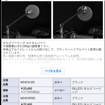
ギルズツーリング カスタムパーツ
片側重量わずか280gの超軽量ミラー。
本体はアルミビレットからの削り出しで、ブラックハードアルマイト処理が施
されています。
高い強度と耐久性、軽量性を持つ高強度アルミニウムを採用。
ギルズツーリングの優れたCNC加工技術が加わることで、走行時の振動にも強
いハイパフォーマンスなミラーが誕生しました。
ミラーの角度や位置も調整が可能。柔軟な調整が可能でありながら、調整部が
緩んでしまう心配もありません。
つづきを見る
付属アダプターは汎用性が高く、多くの車種にご利用いただけます。
※車検対応
左側
※左右別売
M0403LBD
ブラック
カラー
品番
￥25,400
GILLES / ギルズ ツーリ
※商品は汎用品です。
価格
メーカー
￥
27,940
(税込)
ング
(取付確認がされているものは下記の適合検索で適合品番をご確認いただけま
す。)
右側
M0403RBD
ブラック
カラー
品番
M0403LBD / M0403RBD : M10のボルト受けのある車両に適合
￥25,400
GILLES / ギルズ ツーリ