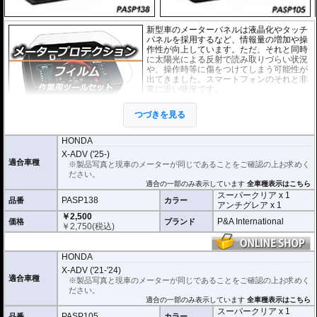
新型車のメーターバネルは液晶化やタッチ
パネルを採用するなど、情報量の増加や操
作性が向上しています。ただ、それと同時
に太陽光による反射で読み取りづらい状況
や、操作時等に傷をつけてしまう可能性が
出てきました。スマートフォンのそれと非
常に近い状況です。
このメーターパネルプロテクションフィル
つづきを見る
ムは不要な傷や汚れからメーターパネルを
保護します。
セットには２枚のフィルム(ス
ーパークリアとアンチグレア)が入っており
、それぞれ目的に合わせたものをご
HONDA
利用いただけます。
X-ADV ('25-)
適合車種
※製品写真と現車のメーターが同じであることをご確認の上お求めく
スーパークリア :
耐摩耗性が非常に高く、
ださい。
透明性の高いフィルム。貼り付けてしまう
適合の一部のみ表示しています
全車種表示はこちら
とメーターになじみ、フィルムの存在がほ
スーパークリア x 1
とんどわからなくなります。
PASP138
品番
カラー
アンチグレア x 1
￥2,500
アンチグレア :
マット仕上げが施され、太
P&A International
価格
ブランド
￥
2,750
(税込)
陽光などによる反射を軽減。視認性の低下
を防ぎ、メーターを読み取りやすくしま
す。もちろん傷に対しても有効です。
HONDA
取付キット付属 :
取り付けに便利なクリー
X-ADV ('21-'24)
ニングクロス、細かい埃も除去する粘着シート、気泡の混入を防ぎ、きれいに
適合車種
※製品写真と現車のメーターが同じであることをご確認の上お求めく
仕上げるスキージがセットになっています。
ださい。
適合の一部のみ表示しています
全車種表示はこちら
またこのフィルムは
多少の気泡なら数時間から２日ほどで自然に気泡が消える
スーパークリア x 1
PASP105
品番
カラー