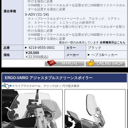
付ける場合に必要
※H&B製トップケースホルダーを設置せずにH&B製サイドケースホル
ダーを設置する場合に必要
適合車種
X-ADV ('21-'24)
※トップケースホルダー(イージーラック、アルラック、リアラッ
ク、スマートラック、ミニラック)との併用不可
※トップケースホルダーを取り付けずにサイドケースホルダーを取り
付ける場合に必要
※H&B製トップケースホルダーを設置せずにH&B製サイドケースホル
ダーを設置する場合に必要
適合の一部のみ表示しています
全車種表示はこちら
4219-9555-0001
ブラック
品番
カラー
￥20,500
ヘプコ&ベッカー
価格
メーカー
￥
22,550
(税込)
---
ERGO-VARIO アジャスタブルスクリーンスポイラー
スワイプでスクロール、クリック(タップ)で拡大表示