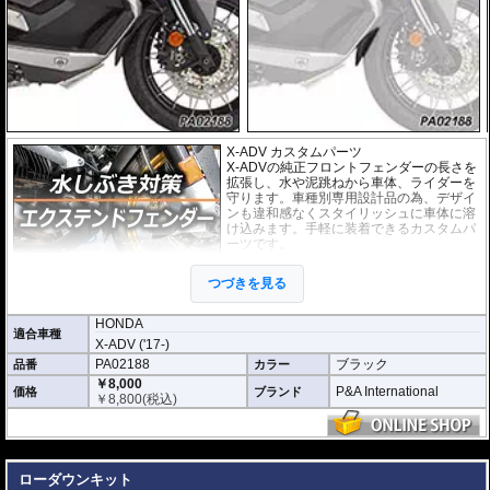
X-ADV カスタムパーツ
X-ADVの純正フロントフェンダーの長さを
拡張し、水や泥跳ねから車体、ライダーを
守ります。車種別専用設計品の為、デザイ
ンも違和感なくスタイリッシュに車体に溶
け込みます。手軽に装着できるカスタムパ
ーツです。
取付は付属の強力粘着シートを使い、簡単
つづきを見る
に行えます。通常使用での脱落は心配あり
ませんが、取付作業の不備(洗浄、脱脂不十
分)等においてはこの限りではありません。ビスまたはトリムクリップが付属し
HONDA
適合車種
ているパッケージについてはこれらの使用を強く推奨いたします。使用されて
X-ADV ('17-)
いない場合の脱落による保証は致しかねます。
PA02188
ブラック
品番
カラー
どのような効果があるパーツですか？
￥8,000
P&A International
価格
ブランド
X-ADVの純正フロントフェンダーの長さを拡張し、水や泥跳ねから車体、ライ
￥
8,800
(税込)
ダーを強力に守ります。
※写真はイメージです。車種により、フェンダーのデザインは多少異なりま
---
す。
ローダウンキット