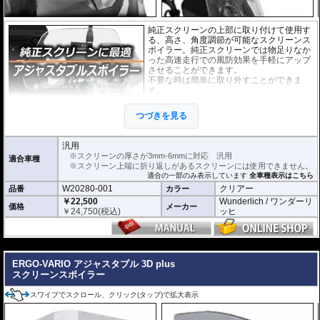
純正スクリーンの上部に取り付けて使用す
る、高さ、角度調節が可能なスクリーンス
ポイラー。純正スクリーンでは物足りなか
った高速走行での風防効果を手軽にアップ
させることができます。
不要な時は簡単に取り外すことができま
す。
スクリーンの厚さが3mm-6mmの物なら
ば、取り付けが可能です。
つづきを見る
外寸(スクリーン) : 横 x 高さ : 約23cm x 7c
m
汎用
※スクリーンを挟み込んで取り付けるタイ
※スクリーンの厚さが3mm-6mmに対応 汎用
適合車種
プのため、上端に折り返しのあるスクリー
※スクリーン上端に折り返しがあるスクリーンには使用できません。
ンには使用できません。
適合の一部のみ表示しています
全車種表示はこちら
※商品は汎用品ですが、一部車種について
W20280-001
クリアー
品番
カラー
はメーカーで取付確認がされています。詳
細は適合情報の全車種表示をご確認くださ
￥22,500
Wunderlich / ワンダーリ
価格
メーカー
い。
￥
24,750
(税込)
ッヒ
※BMW R1250RS / R1200RSLCは専用の
W42350-201 / W42350202
をお求め下さ
い。
---
ERGO-VARIO アジャスタブル 3D plus
スクリーンスポイラー
スワイプでスクロール、クリック(タップ)で拡大表示