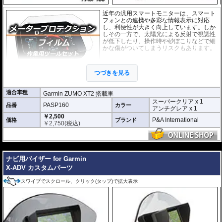
近年の汎用スマートモニターは、スマート
フォンとの連携や多彩な情報表示に対応
し、利便性が大きく向上しています。しか
しその一方で、太陽光による反射で視認性
が低下したり、操作時や砂ぼこりなどで細
かな傷がついてしまうリスクもあります。
このプロテクションフィルムは不要な傷や
汚れからディスプレイを保護します。
セッ
つづきを見る
トには２枚のフィルム(スーパークリアとア
ンチグレア)が入っており
、それぞれ目的に
合わせたものをご利用いただけます。
適合車種
Garmin ZUMO XT2 搭載車
スーパークリア x 1
スーパークリア :
耐摩耗性が非常に高く、
PASP160
品番
カラー
アンチグレア x 1
透明性の高いフィルム。貼り付けてしまう
￥2,500
と画面になじみ、フィルムの存在がほとん
P&A International
価格
ブランド
￥
2,750
(税込)
どわからなくなります。
アンチグレア :
マット仕上げが施され、太
陽光などによる反射を軽減。視認性の低下
---
を防ぎ、画面を読み取りやすくします。も
ナビ用バイザー for Garmin
ちろん傷に対しても有効です。
X-ADV カスタムパーツ
取付キット付属 :
取り付けに便利なクリー
ニングクロス、細かい埃も除去する粘着シート、気泡の混入を防ぎ、きれいに
スワイプでスクロール、クリック(タップ)で拡大表示
仕上げるスキージがセットになっています。
またこのフィルムは
多少の気泡なら数時間から２日ほどで自然に気泡が消える
優れもの。満足のいく取付が容易になりました。
シリコーン系粘着材を採用し、画面を痛めることがありません。フィルムを剥