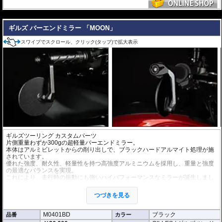
---
ギルズ バーエンドミラー 「MOON」
スワイプでスクロール、クリック(タップ)で拡大表示
ギルズツーリング カスタムパーツ
片側重量わずか300gの超軽量バーエンドミラー。
本体はアルミビレットからの削り出しで、ブラックハードアルマイト処理が施
されています。
優れた強度、耐久性、軽量性を持つ高強度アルミニウムを採用し、重量と強度
の最適なバランスを実現。
これにより、走行時の振動にも強いハイパフォーマンスなミラーが誕生しまし
た。
ミラーの角度や位置も調整が可能。視認性など安全へ関わる要素へも細心の注
つづきを見る
意が払われて設計されています。
※車検対応。
M0401BD
ブラック
品番
カラー
※1個単位での販売