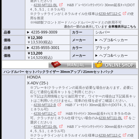
選択ください)
・
4230-MT111-BL
H&B ﾌﾞﾚｰｷﾗｲﾝ/ｸﾗｯﾁﾗｲﾝ 30mm延長ｷｯﾄ(DOT
4 , 5 , 5.1 , ミネラル可)
※クラッチラインがミネラルオイル仕様車は
4230-MT112-C
の使
用を推奨
※H&B製フロントガード / ハンドルバーガードとの併用不可
適合の一部のみ表示しています
全車種表示はこちら
4235-999-3009
シルバー
品番
カラー
￥12,300
ヘプコ&ベッカー
価格
メーカー
￥
13,530
(税込)
4235-9555-3001
ブラック
品番
カラー
￥13,200
ヘプコ&ベッカー
価格
メーカー
￥
14,520
(税込)
ハンドルバー セットバックライザー 30mmアップ / 21mmセットバック
HONDA
X-ADV ('25-)
※ブレーキ/クラッチラインの延長が必要な場合があります。必要に
応じて適切な延長キットをご利用ください
※下記は汎用情報となり油圧用です。ワイヤーの場合は下記延長キッ
トはご利用いただけません。現車の仕様を必ずご確認ください。
・
4230-MT112-B
H&B ﾌﾞﾚｰｷﾗｲﾝ 30mm延長ｷｯﾄ(DOT4 , 5 , 5.1 ,
ミネラル可)
・
4230-MT112-C
H&B ｸﾗｯﾁﾗｲﾝ 30mm延長ｷｯﾄ(ミネラルのみ
可。クラッチがミネラル仕様でない場合のみ
4230-MT111-BL
をご
選択ください)
・
4230-MT111-BL
H&B ﾌﾞﾚｰｷﾗｲﾝ/ｸﾗｯﾁﾗｲﾝ 30mm延長ｷｯﾄ(DOT
4 , 5 , 5.1 , ミネラル可)
※クラッチラインがミネラルオイル仕様車は
4230-MT112-C
の使