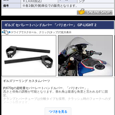
￥
1,430
(税込)
ング
※各1個(片側)単位での販売となります。
備考
---
ギルズ セパレートハンドルバー 「バリオバー」 GP-LIGHT 2
スワイプでスクロール、クリック(タップ)で拡大表示
ギルズツーリング カスタムパーツ
約670gの超軽量セパーレートハンドルバー、「バリオバー」。
高さと仰角の調整が可能となります。垂れ角は最適な角度と言われる6°に固
定。
クランプとバーチューブは分離タイプを採用。クラッシュ時のフォークへのダ
メージを防ぎます。
取り付けが容易となるよう、取付け位置の刻印が施されています。
つづきを見る
ヤマハのチームはこのセパレートハンドルバーをWorldSBK、WorldSuperspor