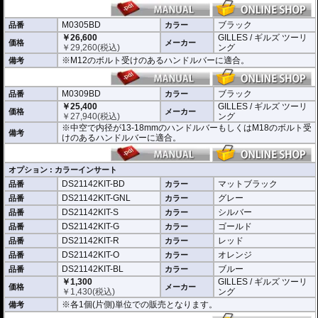
別売オプションにカラーインサートをご用意。
車体のイメージに合わせたカスタムが可能となり、ワンポイントアクセントと
M0305BD
ブラック
してその存在感を高めます。
品番
カラー
￥26,600
GILLES / ギルズ ツーリ
価格
メーカー
￥
29,260
(税込)
ング
※M12のボルト受けのあるハンドルバーに適合。
備考
M0309BD
ブラック
品番
カラー
￥25,400
GILLES / ギルズ ツーリ
価格
メーカー
￥
27,940
(税込)
ング
※中空で内径が13-18mmのハンドルバーもしくはM18のボルト受
備考
けのあるハンドルバーに適合。
オプション : カラーインサート
DS21142KIT-BD
マットブラック
品番
カラー
DS21142KIT-GNL
グレー
品番
カラー
DS21142KIT-S
シルバー
品番
カラー
DS21142KIT-G
ゴールド
品番
カラー
DS21142KIT-R
レッド
品番
カラー
DS21142KIT-O
オレンジ
品番
カラー
DS21142KIT-BL
ブルー
品番
カラー
￥1,300
GILLES / ギルズ ツーリ
価格
メーカー
￥
1,430
(税込)
ング
※各1個(片側)単位での販売となります。
備考