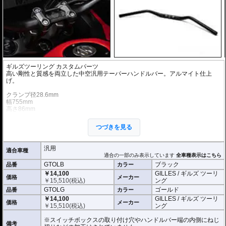
ギルズツーリング カスタムパーツ
高い剛性と質感を両立した中空汎用テーパーハンドルバー。アルマイト仕上
げ。
クランプ径28.6mm
幅755mm
高さ86mm
鋏角24度
クランプ幅140mm
つづきを見る
チューブ径14.2mm
※商品は汎用品です。ご購入の前に必ず寸法図をご確認いただき、商品の形状
汎用
適合車種
をお確かめください。
適合の一部のみ表示しています
全車種表示はこちら
※商品は汎用品ですが、一部車種はメーカーで取付の確認がされています。
GTOLB
ブラック
品番
カラー
￥14,100
GILLES / ギルズ ツーリ
価格
メーカー
￥
15,510
(税込)
ング
GTOLG
ゴールド
品番
カラー
￥14,100
GILLES / ギルズ ツーリ
価格
メーカー
￥
15,510
(税込)
ング
※スイッチボックスの取り付け穴やハンドルバー端の内側にねじ
備考