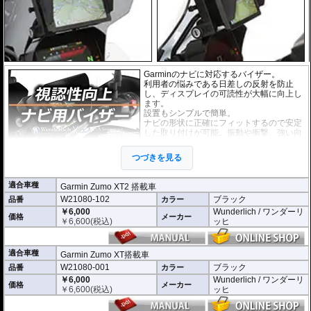
がせば、元通りの状態になります。
Garminのナビに対応するバイザー。
利用者の悩みである日差しの反射を防止
し、ディスプレイの可読性が大幅に向上し
ます。
設置もシンプルで簡単。
ナビの形状に正確にフィットするので安定
した取り付けが可能。振動や衝撃、強い向
かい風も問題ありません。
耐紫外線、高耐久。
つづきを見る
適合車種
Garmin Zumo XT2 搭載車
W21080-102
ブラック
品番
カラー
￥6,000
Wunderlich / ワンダーリ
価格
メーカー
￥
6,600
(税込)
ッヒ
適合車種
Garmin Zumo XT搭載車
W21080-001
ブラック
品番
カラー
￥6,000
Wunderlich / ワンダーリ
価格
メーカー
￥
6,600
(税込)
ッヒ