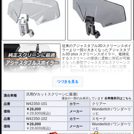
従来のアジャスタブル3Dスクリーンスポイ
ラーより一回り大きくなったアジャスタブ
ル3D plus スクリーンスポイラー。複雑化
するスクリーンの形状に柔軟に対応が可能
となった新型アジャスタブルスクリーンス
ポイラー。既存のスクリーン上部に設置
し、 風防効果を飛躍的に向上させます。ス
クリーンの角度、高さ、向きなど、細かく
調整が可能。走行シーンに合わせてご利用
つづきを見る
頂けます。また、不要な時にはと簡単 に取
り外すことができます。
汎用(Vカットスクリーンに最適)
適合車種
外寸(スクリーン) : 横 x 高さ : 約24.5cm x 9.
適合の一部のみ表示しています
全車種表示はこちら
5cm
W42350-101
クリアー
品番
カラー
※スクリーンを挟み込んで取り付けるタイ
￥26,000
Wunderlich / ワンダーリ
価格
メーカー
プのため、上端に折り返しのあるスクリー
￥
28,600
(税込)
ッヒ
ンには使用できません。
W42350-102
スモーク
品番
カラー
※商品は汎用品ですが、一部車種について
￥26,000
Wunderlich / ワンダーリ
はメーカーで取付確認がされています。詳
価格
メーカー
￥
28,600
(税込)
ッヒ
細は適合情報の全車種表示をご確認くださ
い。