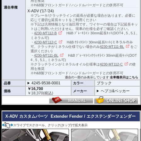
用を推奨
※H&B製フロントガード / ハンドルバーガードとの併用不可
適合車種
X-ADV ('17-'24)
※ブレーキ/クラッチラインの延長が必要な場合があります。必要に
応じて適切な延長キットをご利用ください
※下記は汎用情報となり油圧用です。ワイヤーの場合は下記延長キッ
トはご利用いただけません。現車の仕様を必ずご確認ください。
・
4230-MT112-B
H&B ﾌﾞﾚｰｷﾗｲﾝ 30mm延長ｷｯﾄ(DOT4 , 5 , 5.1 ,
ミネラル可)
・
4230-MT112-C
H&B ｸﾗｯﾁﾗｲﾝ 30mm延長ｷｯﾄ(ミネラルのみ
可。クラッチがミネラル仕様でない場合のみ
4230-MT111-BL
をご
選択ください)
・
4230-MT111-BL
H&B ﾌﾞﾚｰｷﾗｲﾝ/ｸﾗｯﾁﾗｲﾝ 30mm延長ｷｯﾄ(DOT
4 , 5 , 5.1 , ミネラル可)
※クラッチラインがミネラルオイル仕様車は
4230-MT112-C
の使
用を推奨
※H&B製フロントガード / ハンドルバーガードとの併用不可
適合の一部のみ表示しています
全車種表示はこちら
4245-9538-0001
ブラック
品番
カラー
￥16,700
ヘプコ&ベッカー
価格
メーカー
￥
18,370
(税込)
---
X-ADV カスタムパーツ
Extender Fender / エクステンダーフェンダー
スワイプでスクロール、クリック(タップ)で拡大表示