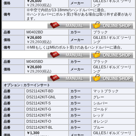
￥26,600
GILLES / ギルズ ツーリ
※左右どちらにも使用できます。
価格
メーカー
￥
29,260
(税込)
ング
※中空で内径が13-18mmのハンドルバーに適合。
※商品は汎用品となり、主に２系統の取り付け方法をラインナップ。
※ハンドルバーにボルト受け等がある場合は取り外す必要があり
備考
(取付確認がされているものは下記の適合検索で適合品番をご確認いただけま
ます。
す。)
M0401BD 中空で内径が13-18mmのハンドルバーに適合
M0402BD M8もしくはM6のボルト受けのあるハンドルバーに適合
M0402BD
ブラック
品番
カラー
M0405BD M12のボルト受けのあるハンドルバーに適合
￥26,600
GILLES / ギルズ ツーリ
価格
メーカー
￥
29,260
(税込)
ング
別売オプションにカラーインサートをご用意。
※M8もしくはM6のボルト受けのあるハンドルバーに適合。
備考
車体のイメージに合わせたカスタムが可能となり、ワンポイントアクセントと
してその存在感を高めます。
M0405BD
ブラック
品番
カラー
￥26,600
GILLES / ギルズ ツーリ
価格
メーカー
￥
29,260
(税込)
ング
オプション : カラーインサート
DS21142KIT-BD
マットブラック
品番
カラー
DS21142KIT-GNL
グレー
品番
カラー
DS21142KIT-S
シルバー
品番
カラー
DS21142KIT-G
ゴールド
品番
カラー
DS21142KIT-R
レッド
品番
カラー
DS21142KIT-O
オレンジ
品番
カラー
DS21142KIT-BL
ブルー
品番
カラー
￥1,300
GILLES / ギルズ ツーリ
価格
メーカー