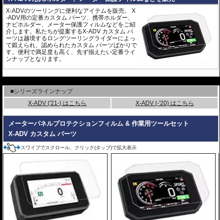
X-ADVのツーリングに便利なアイテムを販売。 X
-ADV用の定番カスタム パーツ、携帯ホルダー、
ナビホルダー、メーター保護フィルムなどをご紹
介します。私たちが提案するX-ADV カスタム パ
ーツは越境するロングツーリングライダーによっ
て鍛えられ、認められたカスタム パーツばかりで
す。便利で満足度も高く、先ず揃えたい定番ライ
ンナップとなります。
---
■シリーズラインナップ
X-ADV ('21-) はこちら
X-ADV (-'20) はこちら
メーターパネルプロテクションフィルム & 作業用ツールセット
X-ADV カスタム パーツ
スワイプでスクロール、クリック(タップ)で拡大表示