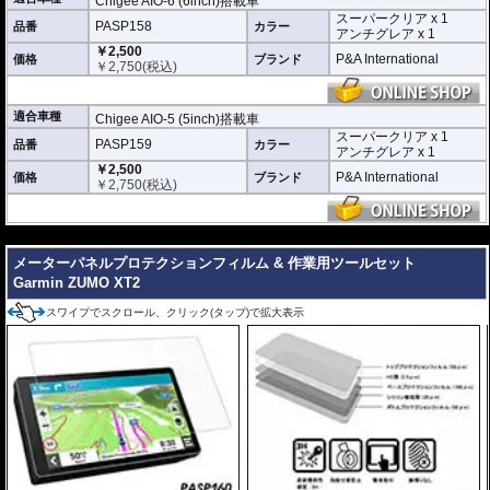
Chigee AIO-6 (6inch)搭載車
スーパークリア x 1
スーパークリア :
耐摩耗性が非常に高く、
PASP158
品番
カラー
アンチグレア x 1
透明性の高いフィルム。貼り付けてしまう
￥2,500
と画面になじみ、フィルムの存在がほとん
P&A International
価格
ブランド
￥
2,750
(税込)
どわからなくなります。
アンチグレア :
マット仕上げが施され、太
陽光などによる反射を軽減。視認性の低下
適合車種
Chigee AIO-5 (5inch)搭載車
を防ぎ、画面を読み取りやすくします。も
スーパークリア x 1
PASP159
品番
ちろん傷に対しても有効です。
カラー
アンチグレア x 1
￥2,500
取付キット付属 :
取り付けに便利なクリー
P&A International
価格
ブランド
￥
2,750
(税込)
ニングクロス、細かい埃も除去する粘着シート、気泡の混入を防ぎ、きれいに
仕上げるスキージがセットになっています。
---
またこのフィルムは
多少の気泡なら数時間から２日ほどで自然に気泡が消える
優れもの。満足のいく取付が容易になりました。
メーターパネルプロテクションフィルム & 作業用ツールセット
Garmin ZUMO XT2
シリコーン系粘着材を採用し、画面を痛めることがありません。フィルムを剥
がせば、元通りの状態になります。
スワイプでスクロール、クリック(タップ)で拡大表示