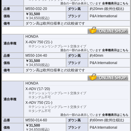
できません。
適合の一部のみ表示しています
全車種表示はこちら
M550-032-20
約20mm (欧州仕様比)
品番
ダウン高
￥31,500
P&A International
価格
ブランド
￥
34,650
(税込)
ダウン高は欧州仕様車との比較値です
備考
HONDA
X-ADV 750 ('21-)
適合車種
※テンションリンクプレート交換タイプ
適合の一部のみ表示しています
全車種表示はこちら
M550-104-40
約40mm
品番
ダウン高
￥31,500
P&A International
価格
ブランド
￥
34,650
(税込)
ダウン高は欧州仕様車との比較値です
備考
HONDA
X-ADV ('17-'20)
※テンションリンクプレート交換タイプ
※タンデム不可
適合車種
X-ADV 750 ('21-)
※テンションリンクプレート交換タイプ
※タンデム不可
適合の一部のみ表示しています
全車種表示はこちら
M550-014-60
約60mm (欧州仕様比)
品番
ダウン高
￥31,500
P&A International
価格
ブランド
￥
34,650
(税込)