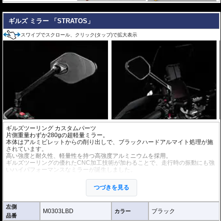
---
ギルズ ミラー 「STRATOS」
スワイプでスクロール、クリック(タップ)で拡大表示
ギルズツーリング カスタムパーツ
片側重量わずか280gの超軽量ミラー。
本体はアルミビレットからの削り出しで、ブラックハードアルマイト処理が施
されています。
高い強度と耐久性、軽量性を持つ高強度アルミニウムを採用。
ギルズツーリングの優れたCNC加工技術が加わることで、走行時の振動にも強
いハイパフォーマンスなミラーが誕生しました。
ミラーの角度や位置も調整が可能。柔軟な調整が可能でありながら、調整部が
緩んでしまう心配もありません。
つづきを見る
付属アダプターは汎用性が高く、多くの車種にご利用いただけます。
※車検対応
左側
※左右別売
M0303LBD
ブラック
カラー
品番