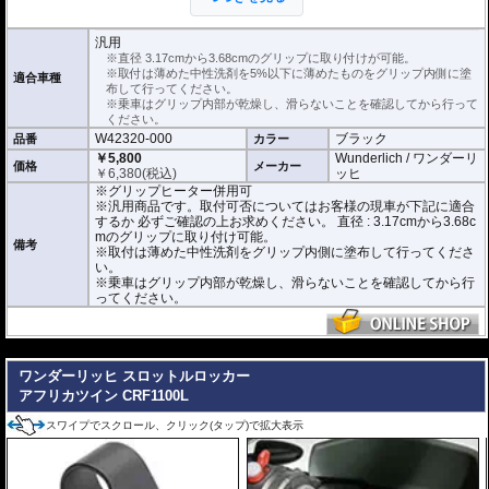
※中性洗剤が多すぎると乾燥に時間がかかります。ご注意ください。
正しく装着すれば容易に取り付けることが可能です。
使用時の安全のため乾燥時は全く滑りません。乾いた状態で取り付けると破損
汎用
に繋がります。
※直径 3.17cmから3.68cmのグリップに取り付けが可能。
乗車はグリップ内部が乾燥し、滑らないことを確認してから行ってください。
※取付は薄めた中性洗剤を5%以下に薄めたものをグリップ内側に塗
適合車種
布して行ってください。
こちらの商品は汎用商品として掲載しています。
※乗車はグリップ内部が乾燥し、滑らないことを確認してから行って
アフリカツイン CRF1100Lで取付確認を行っているわけではありません。
ください。
取付可否についてはお客様の現車が下記に適合するか 必ずご確認の上お求めく
W42320-000
ブラック
品番
カラー
ださい。
直径 : 3.17cmから3.68cmのグリップに取り付けが可能。
￥5,800
Wunderlich / ワンダーリ
価格
メーカー
素材 : ネオプトン
￥
6,380
(税込)
ッヒ
厚さ : 3.8mm
※グリップヒーター併用可
長さ : 12.7cm
※汎用商品です。取付可否についてはお客様の現車が下記に適合
するか 必ずご確認の上お求めください。 直径 : 3.17cmから3.68c
mのグリップに取り付け可能。
備考
※取付は薄めた中性洗剤をグリップ内側に塗布して行ってくださ
い。
※乗車はグリップ内部が乾燥し、滑らないことを確認してから行
ってください。
---
ワンダーリッヒ スロットルロッカー
アフリカツイン CRF1100L
スワイプでスクロール、クリック(タップ)で拡大表示