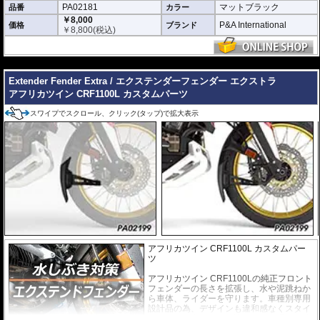
PA02181
マットブラック
品番
カラー
※写真はイメージです。車種により、フェンダーのデザインは多少異なりま
￥8,000
P&A International
価格
ブランド
す。
￥
8,800
(税込)
---
Extender Fender Extra / エクステンダーフェンダー エクストラ
アフリカツイン CRF1100L カスタムパーツ
スワイプでスクロール、クリック(タップ)で拡大表示
アフリカツイン CRF1100L カスタムパー
ツ
アフリカツイン CRF1100Lの純正フロント
フェンダーの長さを拡張し、水や泥跳ねか
ら車体、ライダーを守ります。車種別専用
設計品の為、デザインも違和感なくスタイ
リッシュに車体に溶け込みます。手軽に装