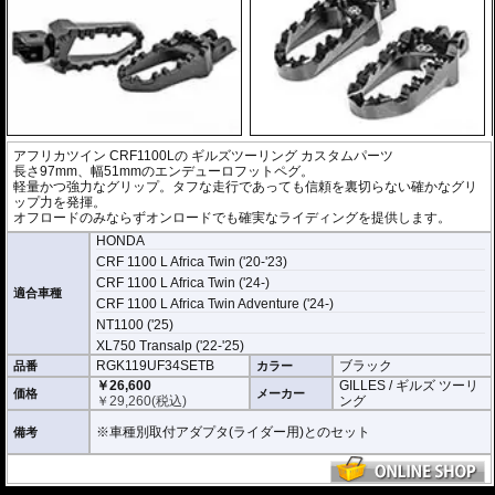
アフリカツイン CRF1100Lの
ギルズツーリング カスタムパーツ
長さ97mm、幅51mmのエンデューロフットペグ。
軽量かつ強力なグリップ。タフな走行であっても信頼を裏切らない確かなグリ
ップ力を発揮。
オフロードのみならずオンロードでも確実なライディングを提供します。
HONDA
CRF 1100 L Africa Twin ('20-'23)
CRF 1100 L Africa Twin ('24-)
適合車種
CRF 1100 L Africa Twin Adventure ('24-)
NT1100 ('25)
XL750 Transalp ('22-'25)
RGK119UF34SETB
ブラック
品番
カラー
￥26,600
GILLES / ギルズ ツーリ
価格
メーカー
￥
29,260
(税込)
ング
※車種別取付アダプタ(ライダー用)とのセット
備考