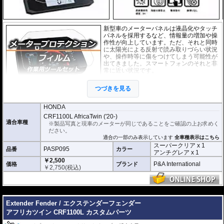
新型車のメーターバネルは液晶化やタッチ
パネルを採用するなど、情報量の増加や操
作性が向上しています。ただ、それと同時
に太陽光による反射で読み取りづらい状況
や、操作時等に傷をつけてしまう可能性が
出てきました。スマートフォンのそれと非
常に近い状況です。
このメーターパネルプロテクションフィル
つづきを見る
ムは不要な傷や汚れからメーターパネルを
保護します。
セットには２枚のフィルム(ス
ーパークリアとアンチグレア)が入っており
、それぞれ目的に合わせたものをご
HONDA
利用いただけます。
CRF1100L AfricaTwin ('20-)
適合車種
※製品写真と現車のメーターが同じであることをご確認の上お求めく
スーパークリア :
耐摩耗性が非常に高く、
ださい。
透明性の高いフィルム。貼り付けてしまう
適合の一部のみ表示しています
全車種表示はこちら
とメーターになじみ、フィルムの存在がほ
スーパークリア x 1
とんどわからなくなります。
PASP095
品番
カラー
アンチグレア x 1
アンチグレア :
マット仕上げが施され、太
￥2,500
陽光などによる反射を軽減。視認性の低下
P&A International
価格
ブランド
￥
2,750
(税込)
を防ぎ、メーターを読み取りやすくしま
す。もちろん傷に対しても有効です。
取付キット付属 :
取り付けに便利なクリー
---
ニングクロス、細かい埃も除去する粘着シ
Extender Fender / エクステンダーフェンダー
ート、気泡の混入を防ぎ、きれいに仕上げるスキージがセットになっていま
す。
アフリカツイン CRF1100L カスタムパーツ