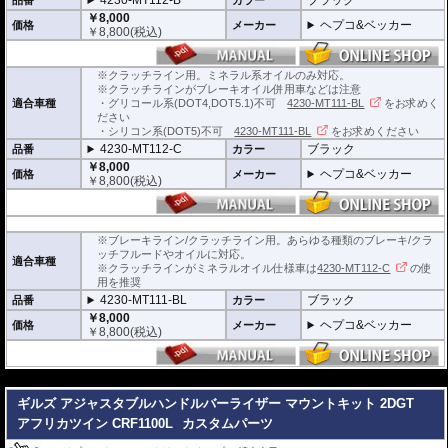
4230-MT112-B
ブラック
品番
カラー
￥8,000
ヘプコ&ベッカー
価格
メーカー
￥
8,800
(税込)
※クラッチライン用。ミネラル系オイルのみ対応。
※クラッチラインがブレーキオイル併用車などは注意
適合車種
・グリコール系(DOT4,DOT5.1)不可
4230-MT111-BL
をお求めく
ださい
・シリコン系(DOT5)不可
4230-MT111-BL
をお求めください
4230-MT112-C
ブラック
品番
カラー
￥8,000
ヘプコ&ベッカー
価格
メーカー
￥
8,800
(税込)
※ブレーキライン/クラッチライン用。あらゆる種類のブレーキ/クラ
ッチフルードやオイルに対応。
適合車種
※クラッチラインがミネラルオイル仕様車は
4230-MT112-C
の使
用を推奨
4230-MT111-BL
ブラック
品番
カラー
￥8,000
ヘプコ&ベッカー
価格
メーカー
￥
8,800
(税込)
---
ギルズ アジャスタブルハンドルバーライザー マウントキット 2DGT
アフリカツイン CRF1100L
カスタムパーツ