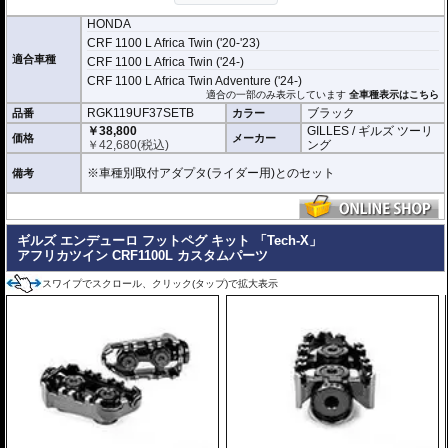
HONDA
CRF 1100 L Africa Twin ('20-'23)
適合車種
CRF 1100 L Africa Twin ('24-)
CRF 1100 L Africa Twin Adventure ('24-)
適合の一部のみ表示しています
全車種表示はこちら
RGK119UF37SETB
ブラック
品番
カラー
￥38,800
GILLES / ギルズ ツーリ
価格
メーカー
￥
42,680
(税込)
ング
※車種別取付アダプタ(ライダー用)とのセット
備考
ギルズ エンデューロ フットペグ キット 「Tech-X」
アフリカツイン CRF1100L カスタムパーツ
スワイプでスクロール、クリック(タップ)で拡大表示