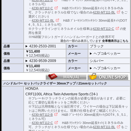
ミネラル可)
・
4230-MT112-C
H&B ｸﾗｯﾁﾗｲﾝ 30mm延長ｷｯﾄ(ミネラルのみ
可。クラッチがミネラル仕様でない場合のみ
4230-MT111-BL
をご
選択ください)
・
4230-MT111-BL
H&B ﾌﾞﾚｰｷﾗｲﾝ/ｸﾗｯﾁﾗｲﾝ 30mm延長ｷｯﾄ(DOT
4 , 5 , 5.1 , ミネラル可)
※クラッチラインがミネラルオイル仕様車は
4230-MT112-C
の使
用を推奨
※H&B製フロントガード / ハンドルバーガードとの併用不可
適合の一部のみ表示しています
全車種表示はこちら
4230-2533-2001
ブラック
品番
カラー
￥11,400
ヘプコ&ベッカー
価格
メーカー
￥
12,540
(税込)
4230-9539-2009
シルバー
品番
カラー
￥11,400
ヘプコ&ベッカー
価格
メーカー
￥
12,540
(税込)
ハンドルバー セットバックライザー 30mmアップ / 21mmセットバック
HONDA
CRF1100L Africa Twin Adventure Sports ('24-)
※ブレーキ/クラッチラインの延長が必要な場合があります。必要に
応じて適切な延長キットをご利用ください
※下記は汎用情報となり油圧用です。ワイヤーの場合は下記延長キッ
トはご利用いただけません。現車の仕様を必ずご確認ください。
・
4230-MT112-B
H&B ﾌﾞﾚｰｷﾗｲﾝ 30mm延長ｷｯﾄ(DOT4 , 5 , 5.1 ,
ミネラル可)
・
4230-MT112-C
H&B ｸﾗｯﾁﾗｲﾝ 30mm延長ｷｯﾄ(ミネラルのみ
可。クラッチがミネラル仕様でない場合のみ
4230-MT111-BL
をご