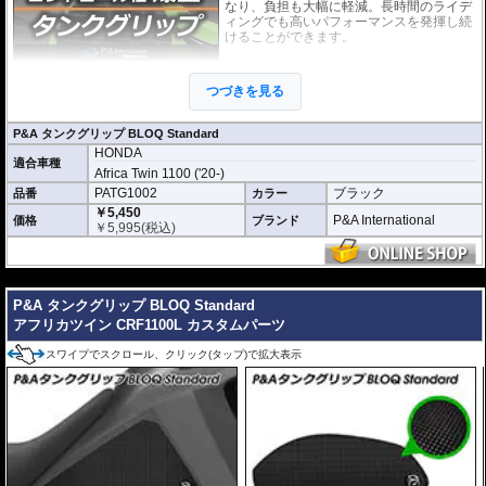
なり、負担も大幅に軽減。長時間のライデ
ィングでも高いパフォーマンスを発揮し続
けることができます。
このニーグリップパッドは各車両のタンク
の3D形状に合わせて開発。マシンに最適な
つづきを見る
形状・ポジションを実現しています。さら
に機能性を徹底的に追求した結果、このパ
ッドために専用に開発された特別な素材を使用しています。
P&A タンクグリップ BLOQ Standard
HONDA
「P&A タンクグリップ BLOQ Standard」 :
パッドの厚みわずか0.9mm。ニー
適合車種
グリップの際にタンクサイズに違和感がなく、高い一体感を生み出していま
Africa Twin 1100 ('20-)
す。パッド表面には適度な摩擦抵抗があり、十分なグリップ性能と保護性能を
PATG1002
ブラック
品番
カラー
発揮します。
￥5,450
P&A International
価格
ブランド
￥
5,995
(税込)
※取付キット付属 : 取り付けに便利なクリーニングクロス、脱脂用アルコール
シート、気泡の混入を防ぎ、きれいに仕上げるスキージがセットになっていま
す。
---
P&A タンクグリップ BLOQ Standard
アフリカツイン CRF1100L カスタムパーツ
スワイプでスクロール、クリック(タップ)で拡大表示