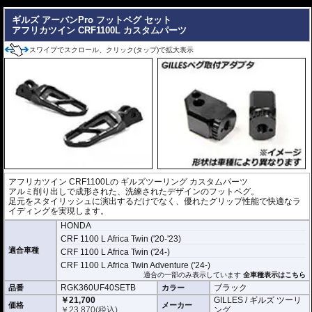
---
ギルズ アーバンPro フットペグ セット
アフリカツイン CRF1100L カスタムパーツ
スワイプでスクロール、クリック(タップ)で拡大表示
アフリカツイン CRF1100Lの
ギルズツーリング カスタムパーツ
アルミ削り出しで成形された、洗練されたデザインのフットペグ。
足元をスタイリッシュに演出するだけでなく、優れたグリップ性能で快適なラ
イディングを実現します。
HONDA
CRF 1100 L Africa Twin ('20-'23)
適合車種
CRF 1100 L Africa Twin ('24-)
CRF 1100 L Africa Twin Adventure ('24-)
適合の一部のみ表示しています
全車種表示はこちら
RGK360UF40SETB
ブラック
品番
カラー
￥21,700
GILLES / ギルズ ツーリ
価格
メーカー
￥
23,870
(税込)
ング