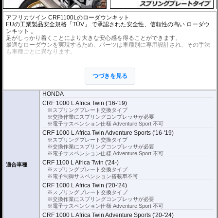
アフリカツイン CRF1100Lのローダウンキット
EUの工業製品安全規格「TÜV」 で承認された安全性、信頼性の高い
ローダウ
ンキット
。
足がしっかり着くことにより大きな安心感を得ることができます。
最適なローダウンを実現するため、パーツは車種別に専用設計され、その手法
も車種ごとに異なります。
※ローダウンすることにより、サイドスタンドを必要に応じて短くすることを
お勧めいたします。(ショートサイドスタンドはお客様にてご用意ください。)
つづきを見る
※ダウンする高さによっては、センタースタンドが使用できない、または、取
り外さなくてはいけない場合があります。
※写真は同系ローダウンパーツの代表写真です。実際の商品とは異なる場合が
HONDA
あります。
CRF 1000 L Africa Twin ('16-'19)
※フロントフォークの突き出し量を合わせて調整することをお勧めします。(調
※スプリングプレート交換タイプ
整可能な車種の場合。推奨調整値はマニュアルに記載)
※交換作業にスプリングコンプレッサが必要
※安全に関する重要なパーツの為、プロショップによる取付を行ってくださ
※電子サスペンション仕様 Adventure Sport 不可
い。個人でお取付の場合、弊社ではいかなる事象においてその責を負うことが
CRF 1000 L Africa Twin Adventure Sports ('16-'19)
できません。
※スプリングプレート交換タイプ
※交換作業にスプリングコンプレッサが必要
※電子サスペンション仕様 Adventure Sport 不可
CRF 1100 L Africa Twin ('24-)
適合車種
※スプリングプレート交換タイプ
※電子制御サスペンション搭載車不可
CRF 1000 L Africa Twin ('20-'24)
※スプリングプレート交換タイプ
※交換作業にスプリングコンプレッサが必要
※電子サスペンション仕様 Adventure Sport 不可
CRF 1000 L Africa Twin Adventure Sports ('20-'24)