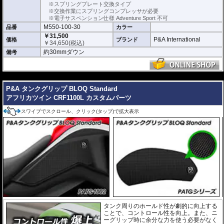
※スプリングプレート交換タイプ
※交換作業にスプリングコンプレッサが必要
※電子サスペンション仕様 Adventure Sport 不可
M550-100-30
品番
カラー
￥31,500
P&A International
価格
ブランド
￥
34,650
(税込)
約30mmダウン
備考
---
P&A タンクグリップ BLOQ Standard
アフリカツイン CRF1100L カスタムパーツ
スワイプでスクロール、クリック(タップ)で拡大表示
タンク周りのホールド性が劇的に向上する
ことで、コントロール性を向上。また、ニ
ーグリップ時に余分な力を使う必要がなく