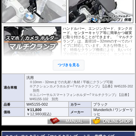
ハンドルバー、エンジンガード、タンクガ
ード、センターキャリア等に簡単かつ確実
に取り付けることができます。 「マルチク
ランプ」は、直径10～32mmのすべてのパ
イプに対応しています。大きな特徴とし
て、特殊なクランプ機構により、丸いパイ
プや四角いパイプだけでなく、センターキ
ャリアのような平板状のものにも対応して
いることです。
つづきを見る
別売の
スマートフォンホルダー
や
アクシ
ョンカメラホルダー
をご利用頂くことで、スマートに搭載が可能になります。
汎用
※10mm - 32mmまでの丸材 / 角材 / 平板にクランプ可能
取付、取り外しは付属の専用トグルを使用して行います。 取り付けた後は、
※アクションカメラホルダー｢マルチクランプ｣ 【品番】W45155-202
適合車種
トグルを外せば盗難を防ぐ事ができます。
別売
ブラックアルマイト仕上げ アルミニウム製。
※ユニバーサルスマートフォンホルダー｢マルチクランプ｣ 【品番】
W45155-102 別売
W45155-002
ブラック
品番
カラー
￥11,800
Wunderlich / ワンダーリ
価格
メーカー
￥
12,980
(税込)
ッヒ
---