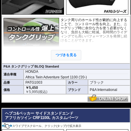
タンク周りのホールド性が劇的に向上する
ことで、コントロール性を向上。また、ニ
ーグリップ時に余分な力を使う必要がなく
なり、負担も大幅に軽減。長時間のライデ
ィングでも高いパフォーマンスを発揮し続
けることができます。
このニーグリップパッドは各車両のタンク
の3D形状に合わせて開発。マシンに最適な
つづきを見る
形状・ポジションを実現しています。さら
に機能性を徹底的に追求した結果、このパ
ッドために専用に開発された特別な素材を使用しています。
P&A タンクグリップ BLOQ Standard
HONDA
「P&A タンクグリップ BLOQ Standard」 :
パッドの厚みわずか0.9mm。ニー
適合車種
グリップの際にタンクサイズに違和感がなく、高い一体感を生み出していま
Africa Twin Adventure Sport 1100 ('20-)
す。パッド表面には適度な摩擦抵抗があり、十分なグリップ性能と保護性能を
PATG1003
ブラック
品番
カラー
発揮します。
￥5,450
P&A International
価格
ブランド
￥
5,995
(税込)
※取付キット付属 : 取り付けに便利なクリーニングクロス、脱脂用アルコール
シート、気泡の混入を防ぎ、きれいに仕上げるスキージがセットになっていま
す。
---
ヘプコ&ベッカー サイドスタンドエンド
アフリカツイン CRF1100L カスタムパーツ
スワイプでスクロール、クリック(タップ)で拡大表示