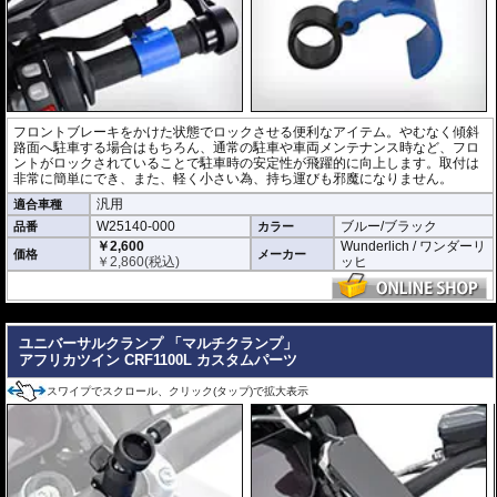
フロントブレーキをかけた状態でロックさせる便利なアイテム。やむなく傾斜
路面へ駐車する場合はもちろん、通常の駐車や車両メンテナンス時など、フロ
ントがロックされていることで駐車時の安定性が飛躍的に向上します。取付は
非常に簡単にでき、また、軽く小さい為、持ち運びも邪魔になりません。
汎用
適合車種
W25140-000
ブルー/ブラック
品番
カラー
￥2,600
Wunderlich / ワンダーリ
価格
メーカー
￥
2,860
(税込)
ッヒ
---
ユニバーサルクランプ 「マルチクランプ」
アフリカツイン CRF1100L カスタムパーツ
スワイプでスクロール、クリック(タップ)で拡大表示