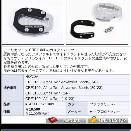
アフリカツイン CRF1100Lのカスタムパーツ
悪路や熱くなったアスファルトでサイドスタンドを使った駐輪は不安定になり
がちです。アフリカツイン CRF1100Lのサイドスタンドの底面積を増やし、安
定性を高めます。
各車種専用設計のため、安定した取り付けが可能です。
※画像は代表イメージです。車種により仕様が異なる場合があります。
HONDA
CRF1100L Africa Twin Adventure Sports ('24-)
CRF1100L Africa Twin Adventure Sports ('20-'23)
適合車種
CRF1100L Africa Twin ('24-)
CRF1100L Africa Twin ('19-'23)
4211-9521-0091
ブラック/シルバー
品番
カラー
￥10,500
ヘプコ&ベッカー
価格
メーカー
￥
11,550
(税込)
---