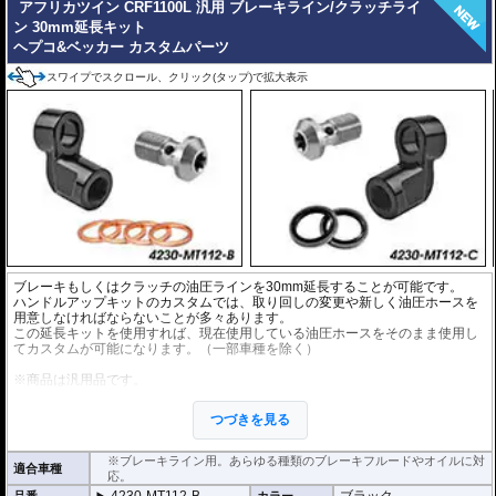
アフリカツイン CRF1100L 汎用 ブレーキライン/クラッチライ
ン 30mm延長キット
ヘプコ&ベッカー カスタムパーツ
スワイプでスクロール、クリック(タップ)で拡大表示
ブレーキもしくはクラッチの油圧ラインを30mm延長することが可能です。
ハンドルアップキットのカスタムでは、取り回しの変更や新しく油圧ホースを
用意しなければならないことが多々あります。
この延長キットを使用すれば、現在使用している油圧ホースをそのまま使用し
てカスタムが可能になります。（一部車種を除く）
※商品は汎用品です。
※1個単位での販売となります。
※安全に深く関わるパーツですので、プロショップでの交換を強くおすすめし
つづきを見る
ます。
※ワイヤー仕様車には使用できません。
※ブレーキライン用。あらゆる種類のブレーキフルードやオイルに対
適合車種
応。