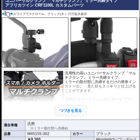
ユニバーサルクランプ 「マルチクランプ」 ミラー共締タイプ
アフリカツイン CRF1100L カスタムパーツ
スワイプでスクロール、クリック(タップ)で拡大表示
汎用性の高いユニバーサルクランプ「マル
チクランプ」 ミラー共締タイプ。
ミラーの取付部に共締するだけの簡単イン
ストール。 見た目もスッキリと仕上げる
ことができます。
別売の
スマートフォンホルダー
や
アクシ
ョンカメラホルダー
をご利用頂くことで、
スマートに搭載が可能になります。
つづきを見る
汎用
適合車種
※ミラー取付部へ共締め
W45155-302
ブラック
品番
カラー
￥9,300
Wunderlich / ワンダーリ