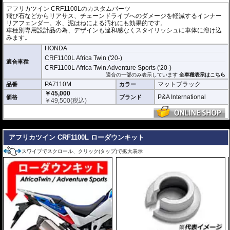
アフリカツイン CRF1100Lのカスタムパーツ
飛び石などからリアサス、チェーンドライブへのダメージを軽減するインナー
リアフェンダー。水、泥はねによる汚れにも効果的です。
車種別専用設計品の為、デザインも違和感なくスタイリッシュに車体に溶け込
みます。
HONDA
CRF1100L Africa Twin ('20-)
適合車種
CRF1100L Africa Twin Adventure Sports ('20-)
適合の一部のみ表示しています
全車種表示はこちら
PA7110M
マットブラック
品番
カラー
￥45,000
P&A International
価格
ブランド
￥
49,500
(税込)
---
アフリカツイン CRF1100L ローダウンキット
スワイプでスクロール、クリック(タップ)で拡大表示