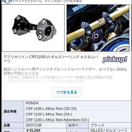
スワイプでスクロール、クリック(タップ)で拡大表示
アフリカツイン CRF1100Lの
ギルズツーリング カスタムパ
ーツ
純正ハンドルバー用アジャスタブルハンドルバーライザー。かつてない自由な
調整が可能となります。
・上方向に 10mmステップ(付属のスペーサー使用)で高さ調整が可能。
・前後方向に3.6mmステップで5段階の調整が可能。
※調整可能高/幅は取付箇所の状況により制限される可能性があります。
つづきを見る
合計15ボジションの中から選択が可能。
アルミビレットからの削り出しにアルマイト処理を施した、見た目もにも美し
い仕上がりの逸品。
HONDA
CRF 1100 L Africa Twin ('20-'23)
適合車種
CRF 1100 L Africa Twin ('24-)
CRF 1100 L Africa Twin Adventure ('24-)
2DGT13B
ブラック
品番
カラー
￥35,200
GILLES / ギルズ ツーリ