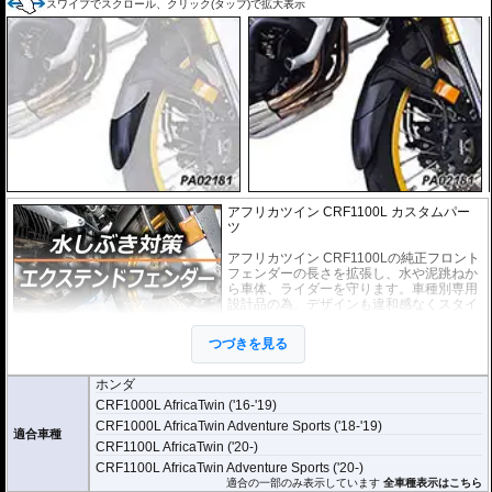
またこのフィルムは
多少の気泡なら数時間から２日ほどで自然に気泡が消える
スワイプでスクロール、クリック(タップ)で拡大表示
優れもの。満足のいく取付が容易になりました。
シリコーン系粘着材を採用し、メーターを痛めることがありません。フィルム
を剥がせば、元通りの状態になります。
アフリカツイン CRF1100L カスタムパー
ツ
アフリカツイン CRF1100Lの純正フロント
フェンダーの長さを拡張し、水や泥跳ねか
ら車体、ライダーを守ります。車種別専用
設計品の為、デザインも違和感なくスタイ
リッシュに車体に溶け込みます。手軽に装
着できるカスタムパーツです。
つづきを見る
取付は付属の強力粘着シートを使い、簡単
に行えます。通常使用での脱落は心配ありませんが、取付作業の不備(洗浄、脱
ホンダ
脂不十分)等においてはこの限りではありません。ビスまたはトリムクリップが
CRF1000L AfricaTwin ('16-'19)
付属しているパッケージについてはこれらの使用を強く推奨いたします。使用
CRF1000L AfricaTwin Adventure Sports ('18-'19)
されていない場合の脱落による保証は致しかねます。
適合車種
CRF1100L AfricaTwin ('20-)
どのような効果があるパーツですか？
CRF1100L AfricaTwin Adventure Sports ('20-)
アフリカツイン CRF1100Lの純正フロントフェンダーの長さを拡張し、水や泥
適合の一部のみ表示しています
全車種表示はこちら
跳ねから車体、ライダーを強力に守ります。