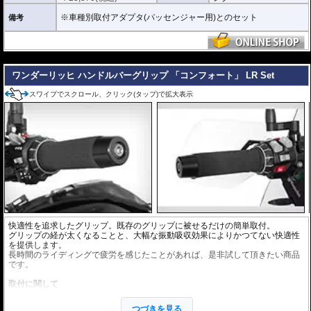
※車種別取付アダプタ(パッセンジャー用)とのセット
備考
---
ワンダーリッヒ ハンドルバーグリップ 「コンフォート」 LR Set
スワイプでスクロール、クリック(タップ)で拡大表示
快適性を追求したグリップ。既存のグリップに被せるだけの簡単取付。
グリップの経が太くなることと、大幅な振動吸収効果によりかつてない快適性
を提供します。
長時間のライディングで疲労を感じたことがあれば、是非試して頂きたい商品
です。
取付に関して
取付時は中性洗剤を
5%以下に
薄めたものをグリップ内側にたっぷり塗り、装着
してください。
つづきを見る