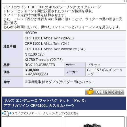
アフリカツイン CRF1100Lの
ギルズツーリング カスタムパーツ
トレッドとジョイント間に設置されたラバーが振動を吸収。
ラフロード走行時の衝撃を緩和させます。
また、トレッド部分が進行方向に前後に傾くことで、ライダーの足の動きに完
璧に適応。
あらゆる路面において、優れたコントロールとパフォーマンスを提供します。
HONDA
CRF 1100 L Africa Twin ('20-'23)
CRF 1100 L Africa Twin ('24-)
適合車種
CRF 1100 L Africa Twin Adventure ('24-)
NT1100 ('25)
XL750 Transalp ('22-'25)
RGK119UF35SETB
ブラック
品番
カラー
￥38,800
GILLES / ギルズ ツーリ
価格
メーカー
￥
42,680
(税込)
ング
※車種別取付アダプタ(ライダー用)とのセット
備考
ギルズ エンデューロ フットペグ キット 「Pro-X」
アフリカツイン CRF1100L カスタムパーツ
スワイプでスクロール、クリック(タップ)で拡大表示