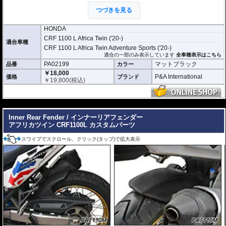
着できるカスタムパーツです。
つづきを見る
このエクストラシリーズは標準のエクステ
ンダーフェンダーシリーズよりも大幅に長くなっており、その効果を最大限発
HONDA
揮します。また付属のブラケットを使用することで、ハードな走りでもフェン
CRF 1100 L Africa Twin ('20-)
ダーの振動を抑えます。
適合車種
CRF 1100 L Africa Twin Adventure Sports ('20-)
どのような効果があるパーツですか？
適合の一部のみ表示しています
全車種表示はこちら
アフリカツイン CRF1100Lの純正フロントフェンダーの長さを拡張し、水や泥
PA02199
マットブラック
品番
カラー
跳ねから車体、ライダーを強力に守ります。
￥18,000
P&A International
価格
ブランド
￥
19,800
(税込)
標準モデルとの違いは何ですか？
エクストラシリーズは標準のエクステンダーフェンダーよりも大幅に長く設計
されており、保護効果を最大限発揮します。付属のブラケットによりハードな
---
走行時の振動も抑制します。
Inner Rear Fender / インナーリアフェンダー
アフリカツイン CRF1100L カスタムパーツ
スワイプでスクロール、クリック(タップ)で拡大表示