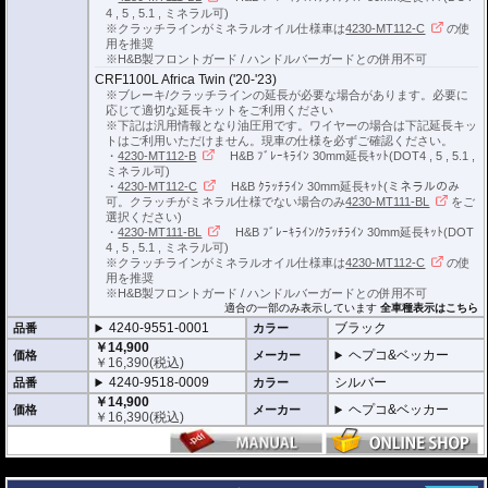
4 , 5 , 5.1 , ミネラル可)
※クラッチラインがミネラルオイル仕様車は
4230-MT112-C
の使
用を推奨
※H&B製フロントガード / ハンドルバーガードとの併用不可
CRF1100L Africa Twin ('20-'23)
※ブレーキ/クラッチラインの延長が必要な場合があります。必要に
応じて適切な延長キットをご利用ください
※下記は汎用情報となり油圧用です。ワイヤーの場合は下記延長キッ
トはご利用いただけません。現車の仕様を必ずご確認ください。
・
4230-MT112-B
H&B ﾌﾞﾚｰｷﾗｲﾝ 30mm延長ｷｯﾄ(DOT4 , 5 , 5.1 ,
ミネラル可)
・
4230-MT112-C
H&B ｸﾗｯﾁﾗｲﾝ 30mm延長ｷｯﾄ(ミネラルのみ
可。クラッチがミネラル仕様でない場合のみ
4230-MT111-BL
をご
選択ください)
・
4230-MT111-BL
H&B ﾌﾞﾚｰｷﾗｲﾝ/ｸﾗｯﾁﾗｲﾝ 30mm延長ｷｯﾄ(DOT
4 , 5 , 5.1 , ミネラル可)
※クラッチラインがミネラルオイル仕様車は
4230-MT112-C
の使
用を推奨
※H&B製フロントガード / ハンドルバーガードとの併用不可
適合の一部のみ表示しています
全車種表示はこちら
4240-9551-0001
ブラック
品番
カラー
￥14,900
ヘプコ&ベッカー
価格
メーカー
￥
16,390
(税込)
4240-9518-0009
シルバー
品番
カラー
￥14,900
ヘプコ&ベッカー
価格
メーカー
￥
16,390
(税込)
---