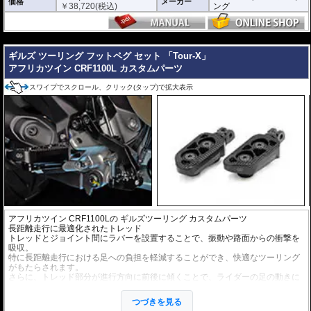
価格
メーカー
￥
38,720
(税込)
ング
---
ギルズ ツーリング フットペグ セット 「Tour-X」
アフリカツイン CRF1100L カスタムパーツ
スワイプでスクロール、クリック(タップ)で拡大表示
アフリカツイン CRF1100Lの
ギルズツーリング カスタムパーツ
長距離走行に最適化されたトレッド
トレッドとジョイント間にラバーを設置することで、振動や路面からの衝撃を
吸収。
特に長距離走行における足への負担を軽減することができ、快適なツーリング
がもたらされます。
さらに、トレッド部分が進行方向に前後に傾くことで、ライダーの足の動きに
合わせてペグの角度が追従。
フットペグを面で捉えることができ、確実なグリップが可能。ツーリングの安
つづきを見る
全性向上にも貢献します。