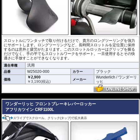
スロットルにワンタッチで取り付けるだけで、貴方のロングツーリングを強力
にサポートします。ロングツーリングなど、長時間スロットルを定位置に保持
するのは意外と疲労がたまります。このスロットルロッカーはグリップを握る
だけでなく、手の平でもスロットルワークをサポート。一旦使用するとその快
適さに手放すことができなくなります。
汎用
適合車種
W25020-000
ブラック
品番
カラー
￥2,900
Wunderlich / ワンダーリ
価格
メーカー
￥
3,190
(税込)
ッヒ
---
ワンダーリッヒ フロントブレーキレバーロッカー
アフリカツイン CRF1100L
スワイプでスクロール、クリック(タップ)で拡大表示