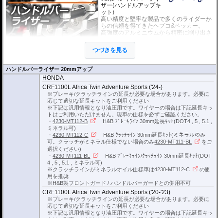
ザー(ハンドルアップキ
ット)
高い精度と堅牢な製品で多くのライダーか
らの信頼を得てきたヘプコ&ベッカー。
高強度のアルミニウムから精密に削り出さ
れて成形されたライザーは高い剛性を誇
り、ハンドルからのフィーリングが損なわ
つづきを見る
れることもありません。
EUの工業製品安全規格「TÜV」を取得
し、他のヘプコの商品と同様に高い安全性、信頼性の商品となっております。
ハンドルバーライザー 20mmアップ
HONDA
※車体の個体差によりブレーキ/クラッチラインの延長が必要な場合がありま
CRF1100L Africa Twin Adventure Sports ('24-)
す。
※ブレーキ/クラッチラインの延長が必要な場合があります。必要に
応じて適切な延長キットをご利用ください
ブレーキ/クラッチラインの延長にはヘプコ&ベッカーの延長キットがおすすめ
※下記は汎用情報となり油圧用です。ワイヤーの場合は下記延長キッ
です。
トはご利用いただけません。現車の仕様を必ずご確認ください。
詳細は
こちら
をご確認ください。
・
4230-MT112-B
H&B ﾌﾞﾚｰｷﾗｲﾝ 30mm延長ｷｯﾄ(DOT4 , 5 , 5.1 ,
ミネラル可)
・
4230-MT112-C
H&B ｸﾗｯﾁﾗｲﾝ 30mm延長ｷｯﾄ(ミネラルのみ
可。クラッチがミネラル仕様でない場合のみ
4230-MT111-BL
をご
選択ください)
・
4230-MT111-BL
H&B ﾌﾞﾚｰｷﾗｲﾝ/ｸﾗｯﾁﾗｲﾝ 30mm延長ｷｯﾄ(DOT
4 , 5 , 5.1 , ミネラル可)
※クラッチラインがミネラルオイル仕様車は
4230-MT112-C
の使
用を推奨
※H&B製フロントガード / ハンドルバーガードとの併用不可
CRF1100L Africa Twin Adventure Sports ('20-'23)
※ブレーキ/クラッチラインの延長が必要な場合があります。必要に
応じて適切な延長キットをご利用ください
※下記は汎用情報となり油圧用です。ワイヤーの場合は下記延長キッ