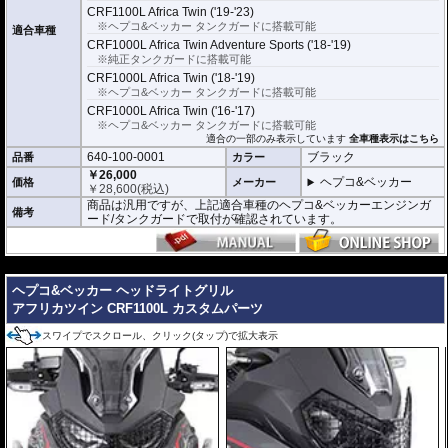
CRF1100L Africa Twin ('19-'23)
※ヘプコ&ベッカー タンクガードに搭載可能
適合車種
CRF1000L Africa Twin Adventure Sports ('18-'19)
※純正タンクガードに搭載可能
CRF1000L Africa Twin ('18-'19)
※ヘプコ&ベッカー タンクガードに搭載可能
CRF1000L Africa Twin ('16-'17)
※ヘプコ&ベッカー タンクガードに搭載可能
適合の一部のみ表示しています
全車種表示はこちら
640-100-0001
ブラック
品番
カラー
￥26,000
ヘプコ&ベッカー
価格
メーカー
￥
28,600
(税込)
商品は汎用ですが、上記適合車種のヘプコ&ベッカーエンジンガ
備考
ード/タンクガードで取付が確認されています。
---
ヘプコ&ベッカー ヘッドライトグリル
アフリカツイン CRF1100L カスタムパーツ
スワイプでスクロール、クリック(タップ)で拡大表示