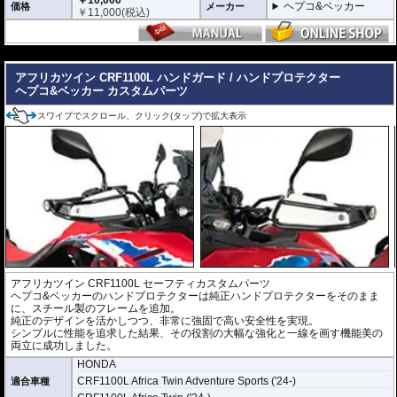
￥10,000
ヘプコ&ベッカー
価格
メーカー
￥
11,000
(税込)
---
アフリカツイン CRF1100L ハンドガード / ハンドプロテクター
ヘプコ&ベッカー カスタムパーツ
スワイプでスクロール、クリック(タップ)で拡大表示
アフリカツイン CRF1100L セーフティカスタムパーツ
ヘプコ&ベッカーのハンドプロテクターは純正ハンドプロテクターをそのまま
に、スチール製のフレームを追加。
純正のデザインを活かしつつ、非常に強固で高い安全性を実現。
シンプルに性能を追求した結果、その役割の大幅な強化と一線を画す機能美の
両立に成功しました。
HONDA
CRF1100L Africa Twin Adventure Sports ('24-)
適合車種