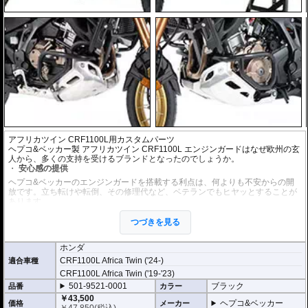
アフリカツイン CRF1100L用カスタムパーツ
ヘプコ&ベッカー製 アフリカツイン CRF1100L エンジンガードはなぜ欧州の玄
人から、多くの支持を受けるブランドとなったのでしょうか。
安心感の提供
ヘプコ&ベッカーのエンジンガードを搭載する利点は、何よりも不安からの開
放です。立ち転けや転倒、その修理代など、ベテランでもヒヤッとすることが
あります。
ヘプコ&ベッカーではツーリングを心から楽しむことを目指し、製品を開発、
お届けしています。
つづきを見る
高い安全性
ホンダ
万が一の有事から車体を守ります。直接のダメージを防ぐだけでなく、衝撃を
CRF1100L Africa Twin ('24-)
適合車種
多点に分散し、全体的にダメージを少なくする効果が期待できます。
地面と車体の間への足の挟み込みなども防ぐことも大事な機能です。
CRF1100L Africa Twin ('19-'23)
501-9521-0001
ブラック
品番
カラー
品質の差別化
￥43,500
ヘプコ&ベッカー
価格
メーカー
ヘプコ&ベッカーのエンジンガードにはパイプ内部に性質の異なる特殊強化パ
￥
47,850
(税込)