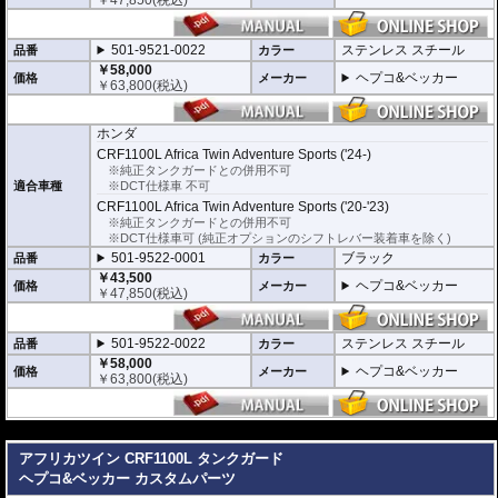
イプをさらに1本追加させた2重構造を採用。
肉厚スチールの加工が施されている車両接合ポイントはトライ&エラーより導
きだされた耐衝撃性に優れた構造です。
501-9521-0022
ステンレス スチール
品番
カラー
また多点支持や、パイプのつなぎ方も差し込みタイプとすることで、充分な強
￥58,000
度を確保。
ヘプコ&ベッカー
価格
メーカー
￥
63,800
(税込)
これらのこだわりを元に、各所にツーリングライフの向上に貢献できるよう工
夫が施されています。
ホンダ
CRF1100L Africa Twin Adventure Sports ('24-)
※純正タンクガードとの併用不可
適合車種
※DCT仕様車 不可
CRF1100L Africa Twin Adventure Sports ('20-'23)
※純正タンクガードとの併用不可
※DCT仕様車可 (純正オプションのシフトレバー装着車を除く)
501-9522-0001
ブラック
品番
カラー
￥43,500
ヘプコ&ベッカー
価格
メーカー
￥
47,850
(税込)
501-9522-0022
ステンレス スチール
品番
カラー
￥58,000
ヘプコ&ベッカー
価格
メーカー
￥
63,800
(税込)
---
アフリカツイン CRF1100L タンクガード
ヘプコ&ベッカー カスタムパーツ