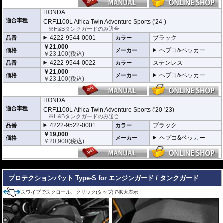
HONDA
適合車種
CRF1100L Africa Twin Adventure Sports ('24-)
※H&Bタンクガードのみ適合
4222-9544-0001
ブラック
品番
カラー
￥21,000
ヘプコ&ベッカー
価格
メーカー
￥
23,100
(税込)
4222-9544-0022
ステンレス
品番
カラー
￥21,000
ヘプコ&ベッカー
価格
メーカー
￥
23,100
(税込)
HONDA
適合車種
CRF1100L Africa Twin Adventure Sports ('20-'23)
※H&Bタンクガードのみ適合
4222-9522-0001
ブラック
品番
カラー
￥19,000
ヘプコ&ベッカー
価格
メーカー
￥
20,900
(税込)
---
プロテクションパット Type-S for エンジンガード / タンクガード
スワイプでスクロール、クリック(タップ)で拡大表示