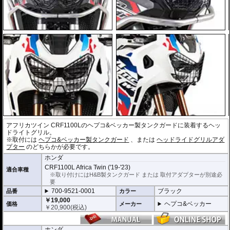
アフリカツイン CRF1100Lのヘプコ&ベッカー製タンクガードに装着するヘッ
ドライトグリル。
※取付には
ヘプコ&ベッカー製タンクガード
、または
ヘッドライドグリルアダ
プター
のどちらかが必要です。
ホンダ
CRF1100L Africa Twin ('19-'23)
適合車種
※取り付けにはH&B製タンクガード または 取付アダプターが別途必
要
700-9521-0001
ブラック
品番
カラー
￥19,000
ヘプコ&ベッカー
価格
メーカー
￥
20,900
(税込)
ホンダ