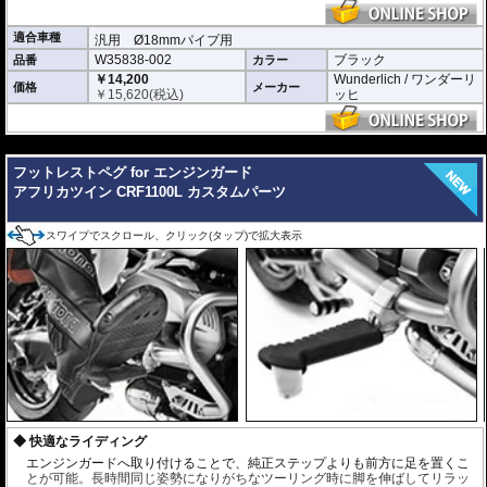
適合車種
汎用 Ø18mmパイプ用
W35838-002
ブラック
品番
カラー
￥14,200
Wunderlich / ワンダーリ
価格
メーカー
￥
15,620
(税込)
ッヒ
---
フットレストペグ for エンジンガード
アフリカツイン CRF1100L カスタムパーツ
スワイプでスクロール、クリック(タップ)で拡大表示
快適なライディング
エンジンガードへ取り付けることで、純正ステップよりも前方に足を置くこ
とが可能。長時間同じ姿勢になりがちなツーリング時に脚を伸ばしてリラッ