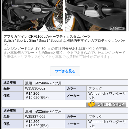
アフリカツイン CRF1100Lのセーフティカスタムパーツ
Stylish / Sporty / Slim / Smart / Special な機能的デザインのプロテクションパッ
ド。
エンジンガードにわずか80mmの直線部分があれば取り付けが可能。
また車体側のプレートも約5mmと薄く、今まであきらめていたエンジンガード
と車体のクリアランスがタイトな車体でも搭載の可能性が広がります。
エンジンガードに機能的なイメージが加わり、その印象も大きく向上します。
パットは高剛性エンジニアリング樹脂を採用。また、 パット正面にはアルミニ
つづきを見る
ウム製プレートを設置することで、機能的なイメージを演出。
多くのエンシンガード、タンクガードに設置可能。(サイズ情報をもとに事前に
ご確認ください)
適合車種
汎用 Ø25mmパイプ用
W35836-002
ブラック
品番
カラー
本体寸法 : 80mm x 55mm
車体側クランプ部分の厚さ : 約5mm
￥14,200
Wunderlich / ワンダーリ
価格
メーカー
左右セット
￥
15,620
(税込)
ッヒ
適合車種
汎用 Ø22mmパイプ用
W35837-002
ブラック
品番
カラー
￥14,200
Wunderlich / ワンダーリ
価格
メーカー
￥
15,620
(税込)
ッヒ