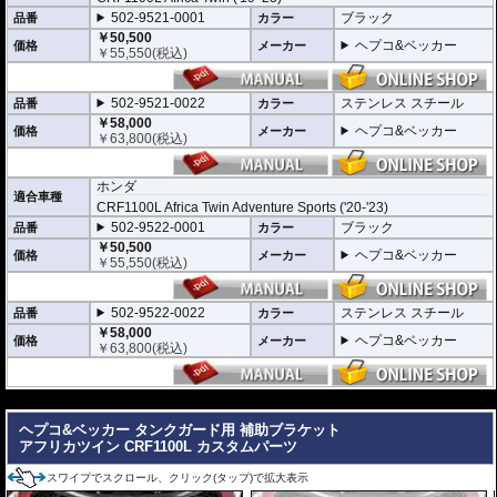
502-9521-0001
ブラック
品番
カラー
￥50,500
ヘプコ&ベッカー
価格
メーカー
￥
55,550
(税込)
502-9521-0022
ステンレス スチール
品番
カラー
￥58,000
ヘプコ&ベッカー
価格
メーカー
￥
63,800
(税込)
ホンダ
適合車種
CRF1100L Africa Twin Adventure Sports ('20-'23)
502-9522-0001
ブラック
品番
カラー
￥50,500
ヘプコ&ベッカー
価格
メーカー
￥
55,550
(税込)
502-9522-0022
ステンレス スチール
品番
カラー
￥58,000
ヘプコ&ベッカー
価格
メーカー
￥
63,800
(税込)
---
ヘプコ&ベッカー タンクガード用 補助ブラケット
アフリカツイン CRF1100L カスタムパーツ
スワイプでスクロール、クリック(タップ)で拡大表示