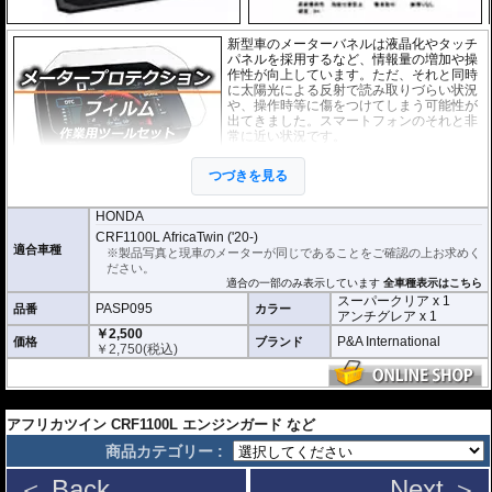
新型車のメーターバネルは液晶化やタッチ
パネルを採用するなど、情報量の増加や操
作性が向上しています。ただ、それと同時
に太陽光による反射で読み取りづらい状況
や、操作時等に傷をつけてしまう可能性が
出てきました。スマートフォンのそれと非
常に近い状況です。
このメーターパネルプロテクションフィル
つづきを見る
ムは不要な傷や汚れからメーターパネルを
保護します。
セットには２枚のフィルム(ス
ーパークリアとアンチグレア)が入っており
、それぞれ目的に合わせたものをご
HONDA
利用いただけます。
CRF1100L AfricaTwin ('20-)
適合車種
※製品写真と現車のメーターが同じであることをご確認の上お求めく
スーパークリア :
耐摩耗性が非常に高く、
ださい。
透明性の高いフィルム。貼り付けてしまう
適合の一部のみ表示しています
全車種表示はこちら
とメーターになじみ、フィルムの存在がほ
スーパークリア x 1
とんどわからなくなります。
PASP095
品番
カラー
アンチグレア x 1
アンチグレア :
マット仕上げが施され、太
￥2,500
陽光などによる反射を軽減。視認性の低下
P&A International
価格
ブランド
￥
2,750
(税込)
を防ぎ、メーターを読み取りやすくしま
す。もちろん傷に対しても有効です。
取付キット付属 :
取り付けに便利なクリー
---
ニングクロス、細かい埃も除去する粘着シ
アフリカツイン CRF1100L エンジンガード など
ート、気泡の混入を防ぎ、きれいに仕上げるスキージがセットになっていま
す。
商品カテゴリー :
またこのフィルムは
多少の気泡なら数時間から２日ほどで自然に気泡が消える
＜ Back
Next ＞
優れもの。満足のいく取付が容易になりました。