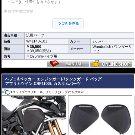
クスでき、快適性を向上させます。
疲労軽減に貢献
ロングツーリングでは膝を曲げた状態が続くため、知らず知らずのうちに脚
へ負担が蓄積します。本製品を使用することで姿勢に変化をつけることがで
つづきを見る
き、脚や腰の疲労軽減に役立ちます。
汎用パーツ
適合車種
滑り止めラバー付属
W41140-101
シルバー
品番
フットレスト表面には滑り止めラバーを装備。安定した足掛かりを確保し、
カラー
快適な使用感を実現します。
￥35,500
Wunderlich / ワンダーリ
価格
メーカー
￥
39,050
(税込)
ッヒ
使わない時はコンパクトに収納
※Ø25mmパイプ用
備考
折りたたみ式を採用しているため、使用しない時はスマートに収納可能。車
体のスタイリングを損なうことなく装着できます。
---
高い汎用性
ヘプコ&ベッカー エンジンガード/タンクガード バッグ
直径25mmのエンジンガードであれば装着可能。さまざまな車両で使用でき
アフリカツイン CRF1100L カスタムパーツ
る汎用性の高い設計です。
スワイプでスクロール、クリック(タップ)で拡大表示
※商品は汎用品となります。事前にお持ちのエンジンガードの直径と取り付け
部分が取付要件を満たしていることをお確かめください。