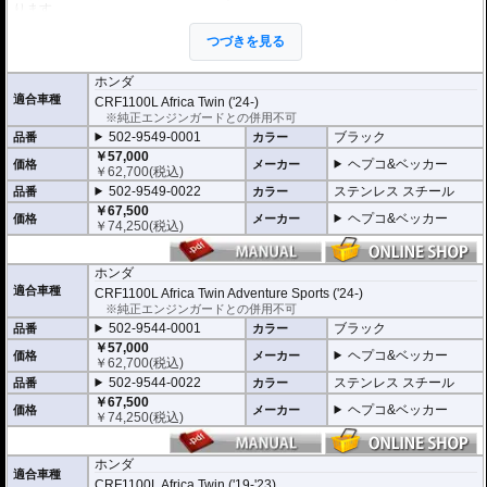
ります。
ヘプコ&ベッカーではツーリングを心から楽しむことを目指し、製品を開発、
お届けしています。
つづきを見る
高い安全性
ホンダ
万が一の有事から車体を守ります。直接のダメージを防ぐだけでなく、衝撃を
適合車種
CRF1100L Africa Twin ('24-)
多点に分散し、全体的にダメージを少なくする効果が期待できます。
※純正エンジンガードとの併用不可
地面と車体の間への足の挟み込みなども防ぐことも大事な機能です。
502-9549-0001
ブラック
品番
カラー
品質の差別化
￥57,000
ヘプコ&ベッカー
価格
メーカー
￥
62,700
(税込)
ヘプコ&ベッカーのタンクガードにはパイプ内部に性質の異なる特殊強化パイ
プをさらに1本追加させた2重構造を採用。
502-9549-0022
ステンレス スチール
品番
カラー
肉厚スチールの加工が施されている車両接合ポイントはトライ&エラーより導
￥67,500
ヘプコ&ベッカー
きだされた耐衝撃性に優れた構造です。
価格
メーカー
￥
74,250
(税込)
また多点支持や、パイプのつなぎ方も差し込みタイプとすることで、充分な強
度を確保。
これらのこだわりを元に、各所にツーリングライフの向上に貢献できるよう工
ホンダ
夫が施されています。
適合車種
CRF1100L Africa Twin Adventure Sports ('24-)
※オプションに
補強ブラケット
があります。
※純正エンジンガードとの併用不可
※オプションに
ヘッドライトグリル
があります。(502-9549-0001/502-9549-0
022は設定なし)
502-9544-0001
ブラック
品番
カラー
※オプションに
エンジンガード/タンクガード バッグ
があります。
￥57,000
ヘプコ&ベッカー
価格
メーカー
￥
62,700
(税込)
502-9544-0022
ステンレス スチール
品番
カラー
￥67,500
ヘプコ&ベッカー
価格
メーカー
￥
74,250
(税込)
ホンダ
適合車種
CRF1100L Africa Twin ('19-'23)