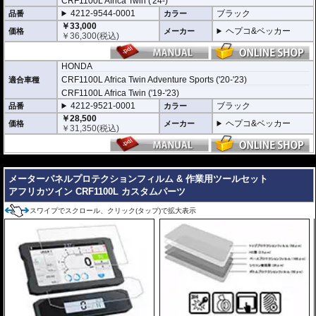
CRF1100L Africa Twin ('24-)
4212-9544-0001
ブラック
品番
カラー
￥33,000
ヘプコ&ベッカー
価格
メーカー
￥
36,300
(税込)
HONDA
CRF1100L Africa Twin Adventure Sports ('20-'23)
適合車種
CRF1100L Africa Twin ('19-'23)
4212-9521-0001
ブラック
品番
カラー
￥28,500
ヘプコ&ベッカー
価格
メーカー
￥
31,350
(税込)
---
メーターパネルプロテクションフィルム & 作業用ツールセット
アフリカツイン CRF1100L カスタムパーツ
スワイプでスクロール、クリック(タップ)で拡大表示