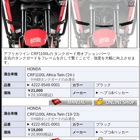
アフリカツイン CRF1100Lの タンクガード用オプションパーツ
左右のタンクガードをフレームを介して繋ぐことで、強度を大幅に向上させま
す。
HONDA
適合車種
CRF1100L Africa Twin ('24-)
※H&Bタンクガードのみ適合
4222-9549-0001
ブラック
品番
カラー
￥21,000
ヘプコ&ベッカー
価格
メーカー
￥
23,100
(税込)
HONDA
適合車種
CRF1100L Africa Twin ('19-'23)
※H&Bタンクガードのみ適合
4222-9521-0001
ブラック
品番
カラー
￥19,000
ヘプコ&ベッカー
価格
メーカー
￥
20,900
(税込)