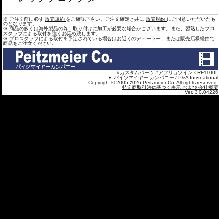
※ ご注文前に必ず
販売規約
をご確認下さい。ご注文確定と共に
販売規約
にご同意いただいたも
のとなります。
※ 商品の多くは海外製品の為、取り付けに加工が必要な場合がございます。また、習熟したプロ
スタップによる取付を強くお奨め致します。
※ プロスタッフによる取付を予定されている場合はお近くのディーラー、または販売店様経由で
商品をご注文ください。
#カスタムパーツ #アフリカツイン CRF1100L
パイツマイヤー カンパニー / P&A International
Copyright © 2005-2026 Peitzmeier Co. All rights reserved.
特定商取引法に基づく表示 および 会社概要
Ver. 3.0.04226