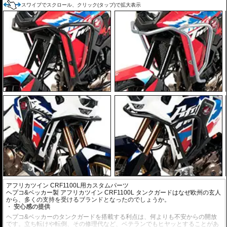
スワイプでスクロール、クリック(タップ)で拡大表示
アフリカツイン CRF1100L用カスタムパーツ
ヘプコ&ベッカー製 アフリカツイン CRF1100L タンクガードはなぜ欧州の玄人
から、多くの支持を受けるブランドとなったのでしょうか。
安心感の提供
ヘプコ&ベッカーのタンクガードを搭載する利点は、何よりも不安からの開放
です。立ち転けや転倒、その修理代など、ベテランでもヒヤッとすることがあ