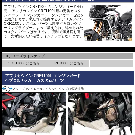
アフリカツイン CRF1100Lのエンジンガードを販
売。 アフリカツイン CRF1100L用の定番カスタ
ム パーツ、エンジンガード、タンクガードなどを
ご紹介します。私たちが提案するアフリカツイン
CRF1100L カスタム パーツは越境するロングツ
ーリングライダーによって鍛えられ、認められた
カスタム パーツばかりです。便利で満足度も高
く、先ず揃えたい定番ラインナップとなります。
---
■シリーズラインナップ
CRF1100Lはこちら
CRF1000Lはこちら
アフリカツイン CRF1100L エンジンガード
ヘプコ&ベッカー カスタムパーツ
スワイプでスクロール、クリック(タップ)で拡大表示