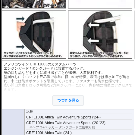
アフリカツイン CRF1100Lのカスタムパーツ
エンジンガード
/
タンクガード
に設置するバッグ。
身の回り品などをすぐに取り出すことが出来、大変便利です。
型崩れしにくいソフトEVA製で非常に軽いのが特徴。表面はは撥水加工が施さ
れ、中には防水ポケットを装備しています。ファスナーも防水仕様です。
広い開口角度とロック可能な2方向ジッパーにより、内容物に簡単にアクセスで
きます。
容量 : 3リットル(片側)
左右セット。
つづきを見る
商品は汎用ですが、下記適合車種のヘプコ&ベッカーエンジンガード/タンクガ
ードで取付が確認されています。
汎用
CRF1100L Africa Twin Adventure Sports ('24-)
CRF1100L Africa Twin Adventure Sports ('20-'23)
※ヘプコ&ベッカー タンクガードに搭載可能
CRF1100L Africa Twin ('24-)