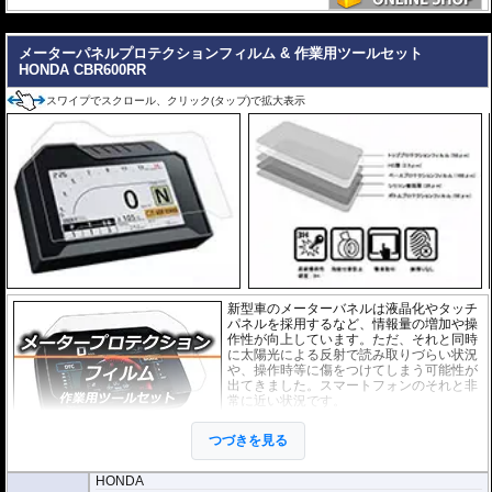
---
メーターパネルプロテクションフィルム & 作業用ツールセット
HONDA CBR600RR
スワイプでスクロール、クリック(タップ)で拡大表示
新型車のメーターバネルは液晶化やタッチ
パネルを採用するなど、情報量の増加や操
作性が向上しています。ただ、それと同時
に太陽光による反射で読み取りづらい状況
や、操作時等に傷をつけてしまう可能性が
出てきました。スマートフォンのそれと非
常に近い状況です。
このメーターパネルプロテクションフィル
つづきを見る
ムは不要な傷や汚れからメーターパネルを
保護します。
セットには２枚のフィルム(ス
ーパークリアとアンチグレア)が入っており
、それぞれ目的に合わせたものをご
HONDA