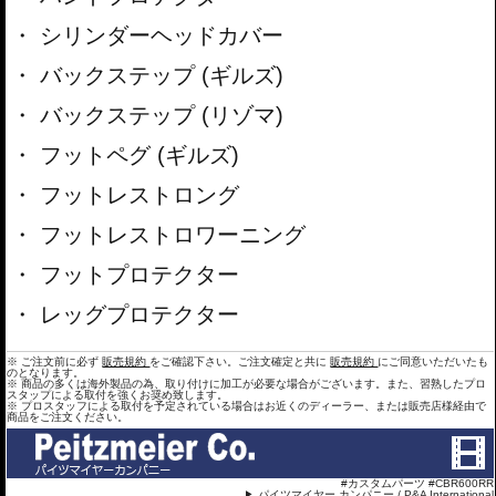
シリンダーヘッドカバー
バックステップ (ギルズ)
バックステップ (リゾマ)
フットペグ (ギルズ)
フットレストロング
フットレストロワーニング
フットプロテクター
レッグプロテクター
※ ご注文前に必ず
販売規約
をご確認下さい。ご注文確定と共に
販売規約
にご同意いただいたも
のとなります。
※ 商品の多くは海外製品の為、取り付けに加工が必要な場合がございます。また、習熟したプロ
スタップによる取付を強くお奨め致します。
※ プロスタッフによる取付を予定されている場合はお近くのディーラー、または販売店様経由で
商品をご注文ください。
#カスタムパーツ #CBR600RR
パイツマイヤー カンパニー / P&A International