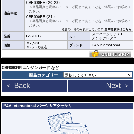
利用いただけます。
CBR600RR ('20-'23)
※製品写真と現車のメーターが同じであることをご確認の上お求めく
スーパークリア :
耐摩耗性が非常に高く、
ださい。
透明性の高いフィルム。貼り付けてしまう
適合車種
CBR600RR ('24-)
とメーターになじみ、フィルムの存在がほ
※製品写真と現車のメーターが同じであることをご確認の上お求めく
とんどわからなくなります。
ださい。
適合の一部のみ表示しています
アンチグレア :
マット仕上げが施され、太
全車種表示はこちら
陽光などによる反射を軽減。視認性の低下
スーパークリア x 1
PASP017
品番
カラー
を防ぎ、メーターを読み取りやすくしま
アンチグレア x 1
す。もちろん傷に対しても有効です。
￥2,500
P&A International
価格
ブランド
￥
2,750
(税込)
取付キット付属 :
取り付けに便利なクリー
ニングクロス、細かい埃も除去する粘着シート、気泡の混入を防ぎ、きれいに
仕上げるスキージがセットになっています。
---
またこのフィルムは
多少の気泡なら数時間から２日ほどで自然に気泡が消える
CBR600RR エンジンガード など
優れもの。満足のいく取付が容易になりました。
商品カテゴリー :
シリコーン系粘着材を採用し、メーターを痛めることがありません。フィルム
＜ Back
Next ＞
を剥がせば、元通りの状態になります。
---
P&A International パーツ＆アクセサリ