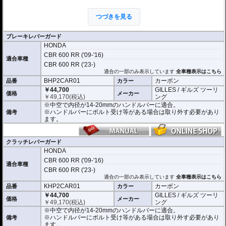
従来のギルズツーリングのレバーガードの優れた点を踏襲しつつ、デザイン、
構造、素材すべてにおいて、さらなる改良が加えられています。
つづきを見る
これまでのレバーガードと同様に2ピース構造を採用。
本体はアルミビレットからの削り出しで、ブラックハードアルマイト処理を施
しました。
ブレーキレバーガード
プロテクションピースは高品質カーボンを使用。
HONDA
軽量化と剛性、柔軟性を高い次元でバランスさせることに成功しました。
CBR 600 RR ('09-'16)
適合車種
開き角の調節も可能。調節幅は内側、外側へ5°(先端で約13mm)あり、アジャス
CBR 600 RR ('23-)
トレバーの使用時などにも対応します。
適合の一部のみ表示しています
全車種表示はこちら
BHP2CAR01
カーボン
品番
カラー
※写真はシリーズ代表イメージです。車種により形状、デザインが異なる場合
￥44,700
GILLES / ギルズ ツーリ
があります。
価格
メーカー
￥
49,170
(税込)
ング
※中空で内径が14-20mmのハンドルバーに適合。
※ハンドルバーにボルト受け等がある場合は取り外す必要があり
備考
ます。
クラッチレバーガード
HONDA
CBR 600 RR ('09-'16)
適合車種
CBR 600 RR ('23-)
適合の一部のみ表示しています
全車種表示はこちら
KHP2CAR01
カーボン
品番
カラー
￥44,700
GILLES / ギルズ ツーリ
価格
メーカー
￥
49,170
(税込)
ング
※中空で内径が14-20mmのハンドルバーに適合。
※ハンドルバーにボルト受け等がある場合は取り外す必要があり
備考
ます。