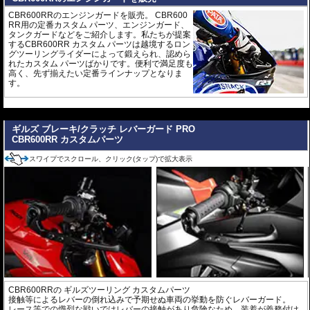
CBR600RRのエンジンガードを販売。 CBR600
RR用の定番カスタム パーツ、エンジンガード、
タンクガードなどをご紹介します。私たちが提案
するCBR600RR カスタム パーツは越境するロン
グツーリングライダーによって鍛えられ、認めら
れたカスタム パーツばかりです。便利で満足度も
高く、先ず揃えたい定番ラインナップとなりま
す。
---
ギルズ ブレーキ/クラッチ レバーガード PRO
CBR600RR カスタムパーツ
スワイプでスクロール、クリック(タップ)で拡大表示
CBR600RRの
ギルズツーリング カスタムパーツ
接触等によるレバーの倒れ込みで予期せぬ車両の挙動を防ぐレバーガード。
レース等での熾烈な戦いではレバーの接触があり危険なため、装着が義務付け