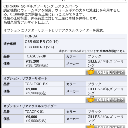
CBR600RRの
ギルズツーリング カスタムパーツ
調節機構にウォームギアを採用。ウォームギアの大きな減速比を利用するた
め、0.1mm単位の調整も正確に行うことができます。
後輪の圧縮荷重、伸張荷重に対して正確に車軸を保持します。
高耐久硬質アルマイト仕上げ。
オプションにリフターサポートとリアアクスルスライダーを用意。
HONDA
CBR 600 RR ('09-'16)
適合車種
CBR 600 RR ('23-)
適合の一部のみ表示しています
全車種表示はこちら
TCASC59-BK
ブラック
品番
カラー
￥35,200
GILLES / ギルズ ツーリ
価格
メーカー
￥
38,720
(税込)
ング
オプション : リフターサポート
TCALFK01-BK
ブラック
品番
カラー
￥9,000
GILLES / ギルズ ツーリ
価格
メーカー
￥
9,900
(税込)
ング
オプション : リアアクスルスライダー
TCACPK-01
ブラック
品番
カラー
￥9,000
GILLES / ギルズ ツーリ
価格
メーカー
￥
9,900
(税込)
ング