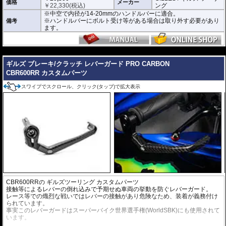
価格
メーカー
￥
22,330
(税込)
ング
※中空で内径が14-20mmのハンドルバーに適合。
※ハンドルバーにボルト受け等がある場合は取り外す必要があり
備考
ます。
---
ギルズ ブレーキ/クラッチ レバーガード PRO CARBON
CBR600RR カスタムパーツ
スワイプでスクロール、クリック(タップ)で拡大表示
CBR600RRの
ギルズツーリング カスタムパーツ
接触等によるレバーの倒れ込みで予期せぬ車両の挙動を防ぐレバーガード。
レース等での熾烈な戦いではレバーの接触があり危険なため、装着が義務付け
られています。
事実このレバーガードはスーパーバイク世界選手権(WorldSBK)にも使用されて
います。