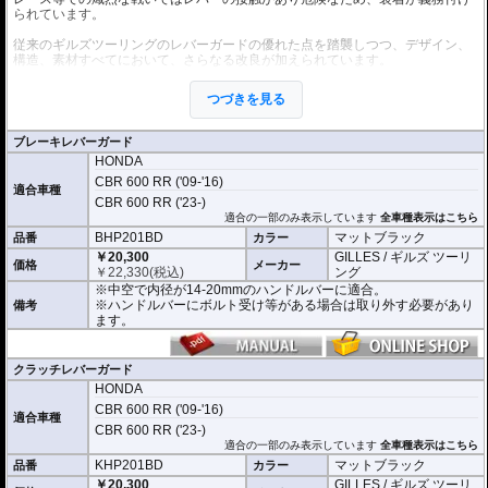
られています。
従来のギルズツーリングのレバーガードの優れた点を踏襲しつつ、デザイン、
構造、素材すべてにおいて、さらなる改良が加えられています。
これまでのレバーガードと同様に2ピース構造を採用。
本体はアルミビレットからの削り出しで、ブラックハードアルマイト処理を施
つづきを見る
しました。
プロテクションピースは耐磨耗性と強度、弾性回復率の優れた結晶性エンジニ
アリング樹脂を採用。
ブレーキレバーガード
軽量化と剛性、柔軟性を高い次元でバランスさせることに成功しました。
HONDA
開き角の調節も可能。調節幅は内側、外側へ5°(先端で約13mm)あり、アジャス
CBR 600 RR ('09-'16)
適合車種
トレバーの使用時などにも対応します。
CBR 600 RR ('23-)
適合の一部のみ表示しています
全車種表示はこちら
※写真はシリーズ代表イメージです。車種により形状、デザインが異なる場合
BHP201BD
マットブラック
品番
カラー
があります。
￥20,300
GILLES / ギルズ ツーリ
価格
メーカー
￥
22,330
(税込)
ング
※中空で内径が14-20mmのハンドルバーに適合。
※ハンドルバーにボルト受け等がある場合は取り外す必要があり
備考
ます。
クラッチレバーガード
HONDA
CBR 600 RR ('09-'16)
適合車種
CBR 600 RR ('23-)
適合の一部のみ表示しています
全車種表示はこちら
KHP201BD
マットブラック
品番
カラー
￥20,300
GILLES / ギルズ ツーリ