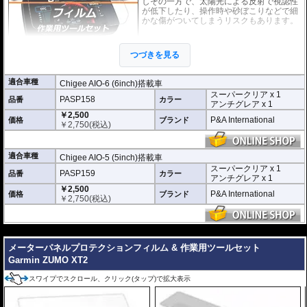
しその一方で、太陽光による反射で視認性
が低下したり、操作時や砂ぼこりなどで細
かな傷がついてしまうリスクもあります。
このプロテクションフィルムは不要な傷や
汚れからディスプレイを保護します。
セッ
つづきを見る
トには２枚のフィルム(スーパークリアとア
ンチグレア)が入っており
、それぞれ目的に
合わせたものをご利用いただけます。
適合車種
Chigee AIO-6 (6inch)搭載車
スーパークリア x 1
スーパークリア :
耐摩耗性が非常に高く、
PASP158
品番
カラー
アンチグレア x 1
透明性の高いフィルム。貼り付けてしまう
￥2,500
と画面になじみ、フィルムの存在がほとん
P&A International
価格
ブランド
￥
2,750
(税込)
どわからなくなります。
アンチグレア :
マット仕上げが施され、太
陽光などによる反射を軽減。視認性の低下
適合車種
Chigee AIO-5 (5inch)搭載車
を防ぎ、画面を読み取りやすくします。も
スーパークリア x 1
PASP159
品番
ちろん傷に対しても有効です。
カラー
アンチグレア x 1
￥2,500
取付キット付属 :
取り付けに便利なクリー
P&A International
価格
ブランド
￥
2,750
(税込)
ニングクロス、細かい埃も除去する粘着シート、気泡の混入を防ぎ、きれいに
仕上げるスキージがセットになっています。
---
またこのフィルムは
多少の気泡なら数時間から２日ほどで自然に気泡が消える
優れもの。満足のいく取付が容易になりました。
メーターパネルプロテクションフィルム & 作業用ツールセット
Garmin ZUMO XT2
シリコーン系粘着材を採用し、画面を痛めることがありません。フィルムを剥
がせば、元通りの状態になります。
スワイプでスクロール、クリック(タップ)で拡大表示