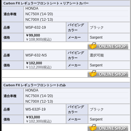
※受注後の職人による手作り生産の為、お届けまでに1~2ヶ月程要します。
Carbon FX レギュラーフロントシート + リアシートカバー
・軽量、高快適 Super Cell Atomic Foamを採用
HONDA
・人間工学に基づく設計で長距離走行でも疲れない
・操作性を向上するハイグリップゾーンをサイドに設置
NC750X ('14-'20)
適合車種
・特許取得ゾーンサスペンションテクノロジーで高圧力点の圧力を分散し疲労
NC700X ('12-'13)
を軽減
パイピング
・無駄な保熱、重量増につながるゲルを使用せず、硬さ、衝撃吸収等に優れた
WSP-632-19
ブラック
品番
独自素材
カラー
・ダブルステッチにより充分な強度を確保
￥99,000
Sargent
価格
メーカー
・純正シートと付け替えるだけの簡単取付 完全互換
￥
108,900
(税込)
・表皮にはCarbonFXとDuratexを選択可能
・高耐久、メンテナンスフリー。綾織カーボン風 CarbonFX
・高耐久、滑りにくい、メンテナンスフリー。 Duratex
パイピング
WSP-632-NS
選択可能
品番
カラー
※受注後の職人による手作り生産の為、お届けまでに1~2ヶ月程要します。
※純正シートを送って頂く必要はありません。純正シートはお手元に残して頂
￥102,000
Sargent
価格
メーカー
けます。
￥
112,200
(税込)
※リアシートカバーはお客様で張替え手配をお願いいたします。弊社ではお承
りしておりません。
Carbon FX レギュラーフロントシートのみ
HONDA
NC750X ('14-'20)
適合車種
NC700X ('12-'13)
パイピング
WS-632F-19
ブラック
品番
カラー
￥93,000
Sargent
価格
メーカー
￥
102,300
(税込)