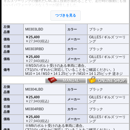
ギルズツーリングの優れたCNC加工技術が加わることで、走行時の振動にも強
いハイパフォーマンスなミラーが誕生しました。
ミラーの角度や位置も調整が可能。柔軟な調整が可能でありながら、調整部が
緩んでしまう心配もありません。
つづきを見る
付属アダプターは汎用性が高く、多くの車種にご利用いただけます。
※車検対応
左側
※左右別売
M0303LBD
ブラック
カラー
品番
￥25,400
GILLES / ギルズ ツーリ
※商品は汎用品です。
価格
メーカー
￥
27,940
(税込)
ング
(取付確認がされているものは下記の適合検索で適合品番をご確認いただけま
す。)
右側
M0303RBD
ブラック
カラー
品番
M0303LBD / M0303RBD : M10のボルト受けのある車両に適合
￥25,400
GILLES / ギルズ ツーリ
※車体側のミラーの取り付け部分が下記のいずれかのネジに対応していること
価格
メーカー
￥
27,940
(税込)
ング
をご確認ください。
※M10のボルト受けのある車両に適合。
M10 × 14 / M10 × 14 1.25ピッチ / M10 × 14 1.25ピッチ 逆ネジ
(下記のいずれかに対応していることをご確認ください。)
備考
M10 × 14 / M10 × 14 1.25ピッチ / M10 × 14 1.25ピッチ 逆ネジ
M0304LBD / M0304RBD : M8のボルト受けのある車両に適合
※車体側のミラーの取り付け部分が下記のいずれかのネジに対応していること
をご確認ください。
M8 × 14 / M8 × 14 逆ネジ
左側
M0304LBD
ブラック
カラー
品番
※取付箇所の状況や干渉するものがないかなど、あらかじめ寸法図を参考に実
￥25,400
GILLES / ギルズ ツーリ
車にて事前にご確認願います。
価格
メーカー
￥
27,940
(税込)
ング
右側
M0304RBD
ブラック
カラー
品番
￥25,400
GILLES / ギルズ ツーリ
価格
メーカー
￥
27,940
(税込)
ング
※M8のボルト受けのある車両に適合。
(下記のいずれかに対応していることをご確認ください。)
備考