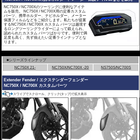
NC750X / NC700Xのツーリングに便利なアイテ
ムを販売。 NC750X / NC700X用の定番カスタム
パーツ、携帯ホルダー、ナビホルダー、メーター
保護フィルムなどをご紹介します。私たちが提案
するNC750X / NC700X カスタム パーツは越境す
るロングツーリングライダーによって鍛えられ、
認められたカスタム パーツばかりです。便利で満
足度も高く、先ず揃えたい定番ラインナップとな
ります。
---
■シリーズラインナップ
NC750X 21-
NC750X/NC700X -20
NS750S/NC700S
Extender Fender / エクステンダーフェンダー
NC750X / NC700X カスタムパーツ
スワイプでスクロール、クリック(タップ)で拡大表示