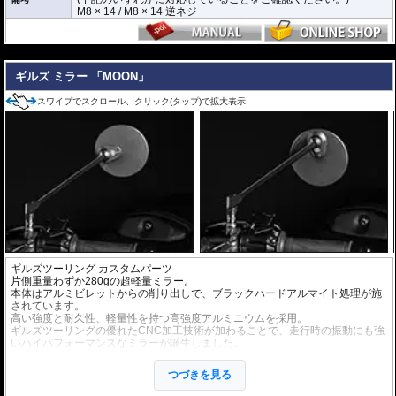
M8 × 14 / M8 × 14 逆ネジ
---
ギルズ ミラー 「MOON」
スワイプでスクロール、クリック(タップ)で拡大表示
ギルズツーリング カスタムパーツ
片側重量わずか280gの超軽量ミラー。
本体はアルミビレットからの削り出しで、ブラックハードアルマイト処理が施
されています。
高い強度と耐久性、軽量性を持つ高強度アルミニウムを採用。
ギルズツーリングの優れたCNC加工技術が加わることで、走行時の振動にも強
いハイパフォーマンスなミラーが誕生しました。
ミラーの角度や位置も調整が可能。柔軟な調整が可能でありながら、調整部が
緩んでしまう心配もありません。
つづきを見る
付属アダプターは汎用性が高く、多くの車種にご利用いただけます。