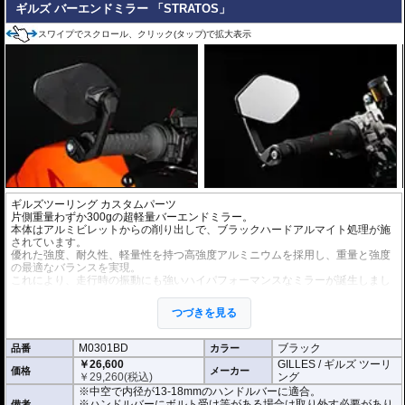
ギルズ バーエンドミラー 「STRATOS」
スワイプでスクロール、クリック(タップ)で拡大表示
ギルズツーリング カスタムパーツ
片側重量わずか300gの超軽量バーエンドミラー。
本体はアルミビレットからの削り出しで、ブラックハードアルマイト処理が施
されています。
優れた強度、耐久性、軽量性を持つ高強度アルミニウムを採用し、重量と強度
の最適なバランスを実現。
これにより、走行時の振動にも強いハイパフォーマンスなミラーが誕生しまし
た。
ミラーの角度や位置も調整が可能。視認性など安全へ関わる要素へも細心の注
つづきを見る
意が払われて設計されています。
※車検対応。
M0301BD
ブラック
品番
カラー
※1個単位での販売
￥26,600
GILLES / ギルズ ツーリ
※左右どちらにも使用できます。
価格
メーカー
￥
29,260
(税込)
ング
※中空で内径が13-18mmのハンドルバーに適合。
※商品は汎用品となり、主に２系統の取り付け方法をラインナップ。
※ハンドルバーにボルト受け等がある場合は取り外す必要があり
備考