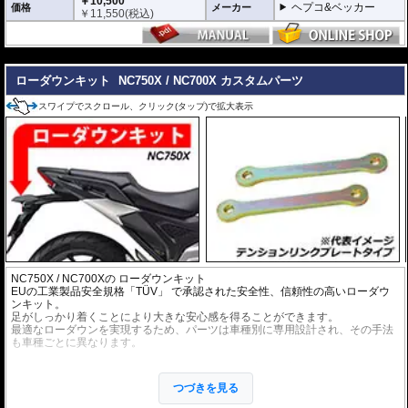
￥10,500
ヘプコ&ベッカー
価格
メーカー
￥
11,550
(税込)
---
ローダウンキット
NC750X / NC700X カスタムパーツ
スワイプでスクロール、クリック(タップ)で拡大表示
NC750X / NC700Xの ローダウンキット
EUの工業製品安全規格「TÜV」 で承認された安全性、信頼性の高いローダウ
ンキット。
足がしっかり着くことにより大きな安心感を得ることができます。
最適なローダウンを実現するため、パーツは車種別に専用設計され、その手法
も車種ごとに異なります。
※ローダウンすることにより、サイドスタンドを必要に応じて短くすることを
お勧めいたします。(ショートサイドスタンドはお客様にてご用意ください。)
つづきを見る
※ダウンする高さによっては、センタースタンドが使用できない、または、取
り外さなくてはいけない場合があります。