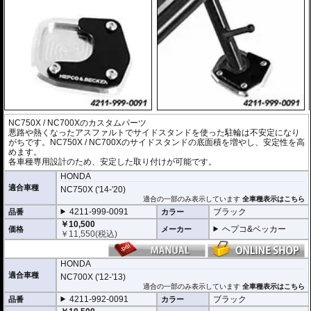
NC750X / NC700Xのカスタムパーツ
悪路や熱くなったアスファルトでサイドスタンドを使った駐輪は不安定になり
がちです。NC750X / NC700Xのサイドスタンドの底面積を増やし、安定性を高
めます。
各車種専用設計のため、安定した取り付けが可能です。
HONDA
適合車種
NC750X ('14-'20)
適合の一部のみ表示しています
全車種表示はこちら
4211-999-0091
ブラック
品番
カラー
￥10,500
ヘプコ&ベッカー
価格
メーカー
￥
11,550
(税込)
HONDA
適合車種
NC700X ('12-'13)
適合の一部のみ表示しています
全車種表示はこちら
4211-992-0091
ブラック
品番
カラー