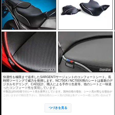
快適性を極限まで追求したSARGENT/サージェントのコンフォートシート。長
時間ツーリングで威力を発揮します。NC750X / NC700X用のシートは最新のデ
ジタルモデリング、CAD設計、職人による手作り生産等、他のシートと一味違
ったコンフォート性を実現しています。
※製品はEU仕様でのシート高を基準としています。国内仕様の場合、シート高が異なる場合が
ございますので御注意下さい。国内仕様のシート高の詳細は各ディーラー様にお問い合わせ下
さい。
パイピングのカラーが選べます カラーサンプルは
Sargentパイピングカラー表
つづきを見る
をご確認ください。