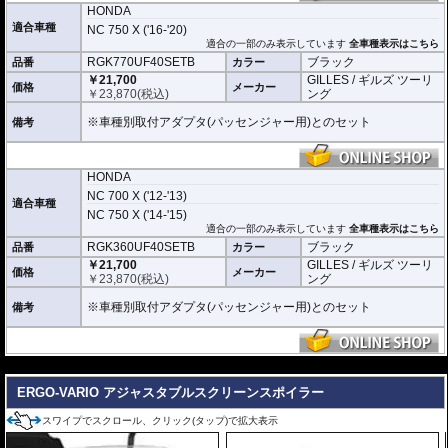
HONDA
適合車種
NC 750 X ('16-'20)
適合の一部のみ表示しています
全車種表示はこちら
RGK770UF40SETB
ブラック
品番
カラー
￥21,700
GILLES / ギルズ ツーリ
価格
メーカー
￥
23,870
(税込)
ング
※車種別取付アダプタ(パッセンジャー用)とのセット
備考
HONDA
NC 700 X ('12-'13)
適合車種
NC 750 X ('14-'15)
適合の一部のみ表示しています
全車種表示はこちら
RGK360UF40SETB
ブラック
品番
カラー
￥21,700
GILLES / ギルズ ツーリ
価格
メーカー
￥
23,870
(税込)
ング
※車種別取付アダプタ(パッセンジャー用)とのセット
備考
---
ERGO-VARIO アジャスタブルスクリーンスポイラー
スワイプでスクロール、クリック(タップ)で拡大表示