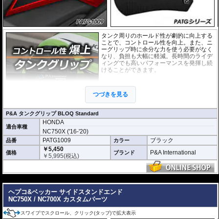
タンク周りのホールド性が劇的に向上する
ことで、コントロール性を向上。また、ニ
ーグリップ時に余分な力を使う必要がなく
なり、負担も大幅に軽減。長時間のライデ
ィングでも高いパフォーマンスを発揮し続
けることができます。
このニーグリップパッドは各車両のタンク
の3D形状に合わせて開発。マシンに最適な
つづきを見る
形状・ポジションを実現しています。さら
に機能性を徹底的に追求した結果、このパ
ッドために専用に開発された特別な素材を使用しています。
P&A タンクグリップ BLOQ Standard
HONDA
「P&A タンクグリップ BLOQ Standard」 :
パッドの厚みわずか0.9mm。ニー
適合車種
グリップの際にタンクサイズに違和感がなく、高い一体感を生み出していま
NC750X ('16-'20)
す。パッド表面には適度な摩擦抵抗があり、十分なグリップ性能と保護性能を
PATG1009
ブラック
品番
カラー
発揮します。
￥5,450
P&A International
価格
ブランド
￥
5,995
(税込)
※取付キット付属 : 取り付けに便利なクリーニングクロス、脱脂用アルコール
シート、気泡の混入を防ぎ、きれいに仕上げるスキージがセットになっていま
す。
---
ヘプコ&ベッカー サイドスタンドエンド
NC750X / NC700X カスタムパーツ
スワイプでスクロール、クリック(タップ)で拡大表示