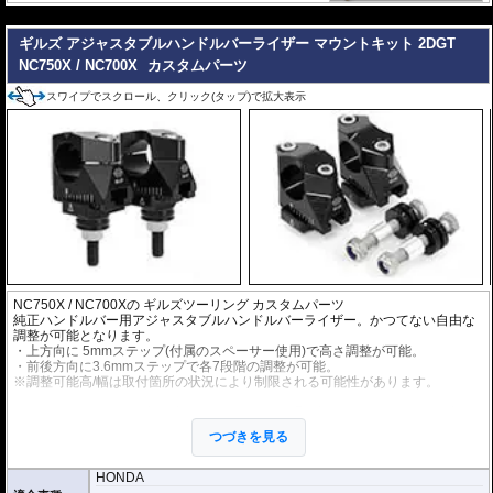
---
ギルズ アジャスタブルハンドルバーライザー マウントキット 2DGT
NC750X / NC700X
カスタムパーツ
スワイプでスクロール、クリック(タップ)で拡大表示
NC750X / NC700Xの
ギルズツーリング カスタムパーツ
純正ハンドルバー用アジャスタブルハンドルバーライザー。かつてない自由な
調整が可能となります。
・上方向に 5mmステップ(付属のスペーサー使用)で高さ調整が可能。
・前後方向に3.6mmステップで各7段階の調整が可能。
※調整可能高/幅は取付箇所の状況により制限される可能性があります。
アルミビレットからの削り出しにアルマイト処理を施した、見た目もにも美し
い仕上がりの逸品。
つづきを見る
オプション : ハンドルバークランプスペーサー
品番(2DGTRED01KIT)：クランプ部の直径が22.2mmのハンドルバーを直径28.
HONDA
6mm用のハンドルバーライザーに取り付け可能とするアダプター