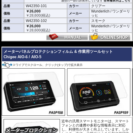
適合の一部のみ表示しています
全車種表示はこちら
5cm
W42350-101
クリアー
品番
カラー
※スクリーンを挟み込んで取り付けるタイ
￥26,000
Wunderlich / ワンダーリ
価格
メーカー
プのため、上端に折り返しのあるスクリー
￥
28,600
(税込)
ッヒ
ンには使用できません。
W42350-102
スモーク
品番
カラー
※商品は汎用品ですが、一部車種について
￥26,000
Wunderlich / ワンダーリ
はメーカーで取付確認がされています。詳
価格
メーカー
￥
28,600
(税込)
ッヒ
細は適合情報の全車種表示をご確認くださ
い。
---
メーターパネルプロテクションフィルム & 作業用ツールセット
Chigee AIO-6 / AIO-5
スワイプでスクロール、クリック(タップ)で拡大表示
近年の汎用スマートモニターは、スマート
フォンとの連携や多彩な情報表示に対応
し、利便性が大きく向上しています。しか