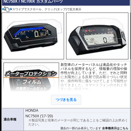
NC750X / NC700X カスタムパーツ
スワイプでスクロール、クリック(タップ)で拡大表示
新型車のメーターバネルは液晶化やタッチ
パネルを採用するなど、情報量の増加や操
作性が向上しています。ただ、それと同時
に太陽光による反射で読み取りづらい状況
や、操作時等に傷をつけてしまう可能性が
出てきました。スマートフォンのそれと非
常に近い状況です。
このメーターパネルプロテクションフィル
つづきを見る
ムは不要な傷や汚れからメーターパネルを
保護します。
セットには２枚のフィルム(ス
ーパークリアとアンチグレア)が入っており
、それぞれ目的に合わせたものをご
HONDA
利用いただけます。
NC750X ('17-'20)
適合車種
※製品写真と現車のメーターが同じであることをご確認の上お求めく
スーパークリア :
耐摩耗性が非常に高く、
ださい。
透明性の高いフィルム。貼り付けてしまう
適合の一部のみ表示しています
全車種表示はこちら
とメーターになじみ、フィルムの存在がほ