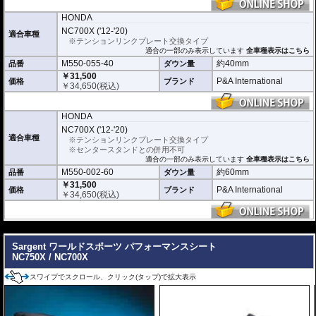
HONDA
NC700X ('12-'20)
適合車種
※テンションリンクプレート交換タイプ
適合の一部のみ表示しています
全車種表示はこちら
M550-055-40
約40mm
品番
ダウン量
￥31,500
P&A International
価格
ブランド
￥
34,650
(税込)
HONDA
NC700X ('12-'20)
適合車種
※テンションリンクプレート交換タイプ
※センタースタンドとの併用不可
適合の一部のみ表示しています
全車種表示はこちら
M550-002-60
約60mm
品番
ダウン量
￥31,500
P&A International
価格
ブランド
￥
34,650
(税込)
---
Sargent ワールドスポーツ パフォーマンスシート
NC750X / NC700X
スワイプでスクロール、クリック(タップ)で拡大表示