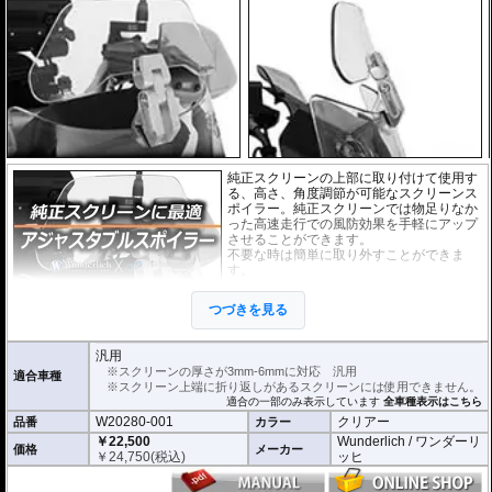
純正スクリーンの上部に取り付けて使用す
る、高さ、角度調節が可能なスクリーンス
ポイラー。純正スクリーンでは物足りなか
った高速走行での風防効果を手軽にアップ
させることができます。
不要な時は簡単に取り外すことができま
す。
スクリーンの厚さが3mm-6mmの物なら
ば、取り付けが可能です。
つづきを見る
外寸(スクリーン) : 横 x 高さ : 約23cm x 7c
m
汎用
※スクリーンを挟み込んで取り付けるタイ
※スクリーンの厚さが3mm-6mmに対応 汎用
適合車種
プのため、上端に折り返しのあるスクリー
※スクリーン上端に折り返しがあるスクリーンには使用できません。
ンには使用できません。
適合の一部のみ表示しています
全車種表示はこちら
※商品は汎用品ですが、一部車種について
W20280-001
クリアー
品番
カラー
はメーカーで取付確認がされています。詳
細は適合情報の全車種表示をご確認くださ
￥22,500
Wunderlich / ワンダーリ
価格
メーカー
い。
￥
24,750
(税込)
ッヒ
※BMW R1250RS / R1200RSLCは専用の
W42350-201 / W42350202
をお求め下さ