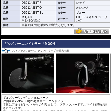
DS21142KIT-R
レッド
品番
カラー
DS21142KIT-O
オレンジ
品番
カラー
DS21142KIT-BL
ブルー
品番
カラー
￥1,300
GILLES / ギルズ ツーリ
価格
メーカー
￥
1,430
(税込)
ング
※各1個(片側)単位での販売となります。
備考
---
ギルズ バーエンドミラー 「MOON」
スワイプでスクロール、クリック(タップ)で拡大表示
ギルズツーリング カスタムパーツ
片側重量わずか300gの超軽量バーエンドミラー。
本体はアルミビレットからの削り出しで、ブラックハードアルマイト処理が施
されています。