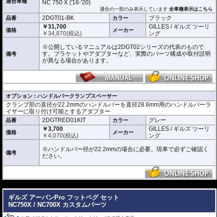
適合車種
NC 750 X ('16-'20)
ハンドルバー径が22.2mmの場合はハンドルバークランプスペーサーが別途必
適合の一部のみ表示しています
全車種表示はこちら
要。現車で必ずご確認ください。
2DGT01-BK
ブラック
品番
カラー
￥31,700
GILLES / ギルズ ツーリ
価格
メーカー
￥
34,870
(税込)
ング
※公開しているマニュアルは2DGT02シリーズの代表のもので
す。ブラケットやアダプターなど、実際のパーツ構成や取付説明
備考
が異なる場合があります。
オプション : ハンドルバークランプスペーサー
クランプ部の直径が22.2mmのハンドルバーを直径28.6mm用のハンドルバーラ
イザーに取り付け可能とするアダプター
2DGTRED01KIT
グレー
品番
カラー
￥3,700
GILLES / ギルズ ツーリ
価格
メーカー
￥
4,070
(税込)
ング
※ハンドルバー径が22.2mmの場合に必要。現車で必ずご確認く
備考
ださい。
---
ギルズ アーバンPro フットペグ セット
NC750X / NC700X カスタムパーツ