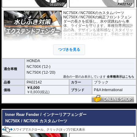
NC750X / NC700Xのカスタムパーツ
NC750X / NC700Xの純正フロントフェン
ダーの長さを拡張し、水や泥跳ねから車
体、ライダーを守ります。車種別専用設計
品の為、デザインも違和感なくスタイリッ
シュに車体に溶け込みます。手軽に装着で
きるカスタムパーツです。
取付は付属の強力粘着シートを使い、簡単
つづきを見る
に行えます。通常使用での脱落は心配あり
ませんが、取付作業の不備(洗浄、脱脂不十
分)等においてはこの限りではありません。ビスまたはトリムクリップが付属し
HONDA
ているパッケージについてはこれらの使用を強く推奨いたします。使用されて
NC700X ('12-)
いない場合の脱落による保証は致しかねます。
適合車種
NC750X ('12-'20)
どのような効果があるパーツですか？
適合の一部のみ表示しています
全車種表示はこちら
NC750X / NC700Xの純正フロントフェンダーの長さを拡張し、水や泥跳ねから
PA02142
ブラック
品番
カラー
車体、ライダーを強力に守ります。
￥8,000
P&A International
価格
ブランド
￥
8,800
(税込)
※写真はイメージです。車種により、フェンダーのデザインは多少異なりま
す。
---
Inner Rear Fender / インナーリアフェンダー
NC750X / NC700X カスタムパーツ
スワイプでスクロール、クリック(タップ)で拡大表示