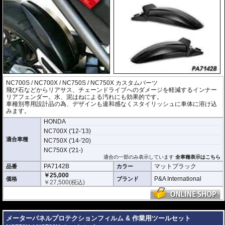
NC700S / NC700X / NC750S / NC750X カスタムパーツ
飛び石などからリアサス、チェーンドライブへのダメージを軽減するインナー
リアフェンダー。水、泥はねによる汚れにも効果的です。
車種別専用設計品の為、デザインも違和感なくスタイリッシュに車体に溶け込
みます。
HONDA
NC700X ('12-'13)
適合車種
NC750X ('14-'20)
NC750X ('21-)
適合の一部のみ表示しています
全車種表示はこちら
PA7142B
マットブラック
品番
カラー
￥25,000
P&A International
価格
ブランド
￥
27,500
(税込)
---
メーターパネルプロテクションフィルム & 作業用ツールセット