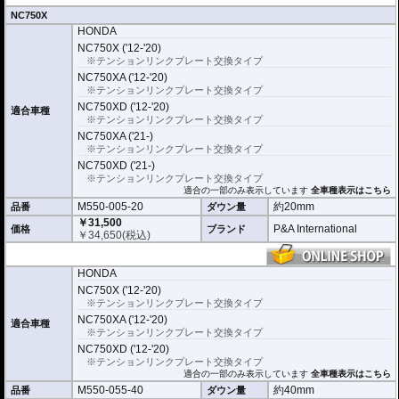
※写真は同系ローダウンパーツの代表写真です。実際の商品とは異なる場合が
NC750X
あります。
HONDA
※フロントフォークの突き出し量を合わせて調整することをお勧めします。(調
整可能な車種の場合。推奨調整値はマニュアルに記載)
NC750X ('12-'20)
※安全に関する重要なパーツの為、プロショップによる取付を行ってくださ
※テンションリンクプレート交換タイプ
い。個人でお取付の場合、弊社ではいかなる事象においてその責を負うことが
NC750XA ('12-'20)
できません。
※テンションリンクプレート交換タイプ
NC750XD ('12-'20)
適合車種
※テンションリンクプレート交換タイプ
NC750XA ('21-)
※テンションリンクプレート交換タイプ
NC750XD ('21-)
※テンションリンクプレート交換タイプ
適合の一部のみ表示しています
全車種表示はこちら
M550-005-20
約20mm
品番
ダウン量
￥31,500
P&A International
価格
ブランド
￥
34,650
(税込)
HONDA
NC750X ('12-'20)
※テンションリンクプレート交換タイプ
NC750XA ('12-'20)
適合車種
※テンションリンクプレート交換タイプ
NC750XD ('12-'20)
※テンションリンクプレート交換タイプ
適合の一部のみ表示しています
全車種表示はこちら
M550-055-40
約40mm
品番
ダウン量