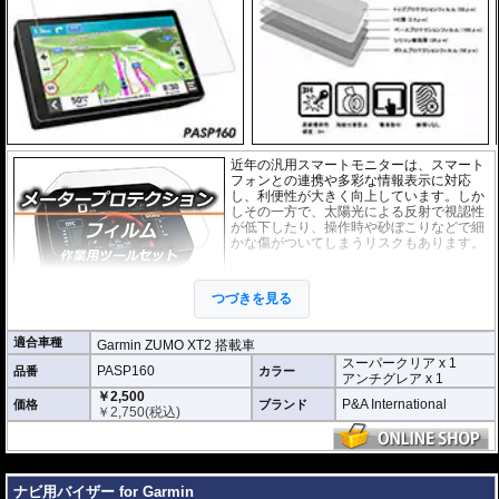
近年の汎用スマートモニターは、スマート
フォンとの連携や多彩な情報表示に対応
し、利便性が大きく向上しています。しか
しその一方で、太陽光による反射で視認性
が低下したり、操作時や砂ぼこりなどで細
かな傷がついてしまうリスクもあります。
このプロテクションフィルムは不要な傷や
汚れからディスプレイを保護します。
セッ
つづきを見る
トには２枚のフィルム(スーパークリアとア
ンチグレア)が入っており
、それぞれ目的に
合わせたものをご利用いただけます。
適合車種
Garmin ZUMO XT2 搭載車
スーパークリア x 1
スーパークリア :
耐摩耗性が非常に高く、
PASP160
品番
カラー
アンチグレア x 1
透明性の高いフィルム。貼り付けてしまう
￥2,500
と画面になじみ、フィルムの存在がほとん
P&A International
価格
ブランド
￥
2,750
(税込)
どわからなくなります。
アンチグレア :
マット仕上げが施され、太
陽光などによる反射を軽減。視認性の低下
---
を防ぎ、画面を読み取りやすくします。も
ナビ用バイザー for Garmin
ちろん傷に対しても有効です。