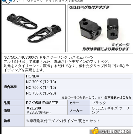
スワイプでスクロール、クリック(タップ)で拡大表示
NC750X / NC700Xの
ギルズツーリング カスタムパーツ
アルミ削り出しで成形された、洗練されたデザインのフットペグ。
足元をスタイリッシュに演出するだけでなく、優れたグリップ性能で快適なラ
イディングを実現します。
HONDA
NC 700 X ('12-'13)
適合車種
NC 750 X ('14-'15)
NC 750 X ('16-'20)
適合の一部のみ表示しています
全車種表示はこちら
RGK950UF40SETB
ブラック
品番
カラー
￥21,700
GILLES / ギルズ ツーリ
価格
メーカー
￥
23,870
(税込)
ング
※車種別取付アダプタ(ライダー用)とのセット
備考