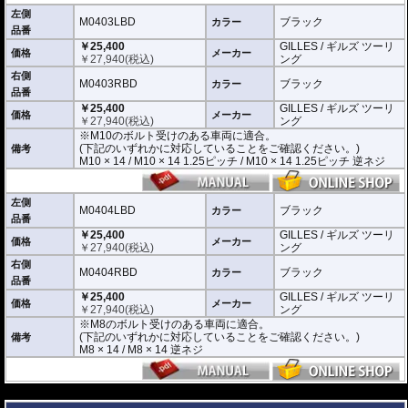
※車検対応
左側
※左右別売
M0403LBD
ブラック
カラー
品番
￥25,400
GILLES / ギルズ ツーリ
※商品は汎用品です。
価格
メーカー
￥
27,940
(税込)
ング
(取付確認がされているものは下記の適合検索で適合品番をご確認いただけま
す。)
右側
M0403RBD
ブラック
カラー
品番
M0403LBD / M0403RBD : M10のボルト受けのある車両に適合
￥25,400
GILLES / ギルズ ツーリ
※車体側のミラーの取り付け部分が下記のいずれかのネジに対応していること
価格
メーカー
￥
27,940
(税込)
ング
をご確認ください。
※M10のボルト受けのある車両に適合。
M10 × 14 / M10 × 14 1.25ピッチ / M10 × 14 1.25ピッチ 逆ネジ
(下記のいずれかに対応していることをご確認ください。)
備考
M10 × 14 / M10 × 14 1.25ピッチ / M10 × 14 1.25ピッチ 逆ネジ
M0404LBD / M0404RBD : M8のボルト受けのある車両に適合
※車体側のミラーの取り付け部分が下記のいずれかのネジに対応していること
をご確認ください。
M8 × 14 / M8 × 14 逆ネジ
左側
M0404LBD
ブラック
カラー
品番
※取付箇所の状況や干渉するものがないかなど、あらかじめ寸法図を参考に実
￥25,400
GILLES / ギルズ ツーリ
車にて事前にご確認願います。
価格
メーカー
￥
27,940
(税込)
ング
右側
M0404RBD
ブラック
カラー
品番
￥25,400
GILLES / ギルズ ツーリ
価格
メーカー
￥
27,940
(税込)
ング
※M8のボルト受けのある車両に適合。
(下記のいずれかに対応していることをご確認ください。)
備考
M8 × 14 / M8 × 14 逆ネジ
---