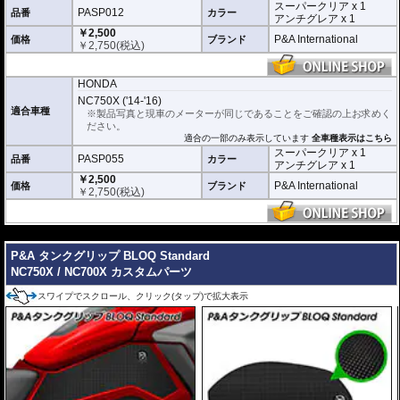
スーパークリア x 1
とんどわからなくなります。
PASP012
品番
カラー
アンチグレア x 1
￥2,500
アンチグレア :
マット仕上げが施され、太
P&A International
価格
ブランド
￥
2,750
(税込)
陽光などによる反射を軽減。視認性の低下
を防ぎ、メーターを読み取りやすくしま
す。もちろん傷に対しても有効です。
HONDA
取付キット付属 :
取り付けに便利なクリー
NC750X ('14-'16)
ニングクロス、細かい埃も除去する粘着シート、気泡の混入を防ぎ、きれいに
適合車種
※製品写真と現車のメーターが同じであることをご確認の上お求めく
仕上げるスキージがセットになっています。
ださい。
適合の一部のみ表示しています
全車種表示はこちら
またこのフィルムは
多少の気泡なら数時間から２日ほどで自然に気泡が消える
スーパークリア x 1
PASP055
優れもの。満足のいく取付が容易になりました。
品番
カラー
アンチグレア x 1
￥2,500
シリコーン系粘着材を採用し、メーターを痛めることがありません。フィルム
P&A International
価格
ブランド
￥
2,750
(税込)
を剥がせば、元通りの状態になります。
---
P&A タンクグリップ BLOQ Standard
NC750X / NC700X カスタムパーツ
スワイプでスクロール、クリック(タップ)で拡大表示