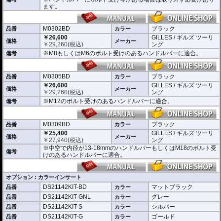
(取付確認がされているものは下記の適合検索で適合品番をご確認いただけま
ます。
す。)
M0301BD 中空で内径が13-18mmのハンドルバーに適合
M0302BD M8もしくはM6のボルト受けのあるハンドルバーに適合
M0302BD
ブラック
品番
カラー
M0305BD M12のボルト受けのあるハンドルバーに適合
￥26,600
GILLES / ギルズ ツーリ
価格
メーカー
M0309BD 中空で内径が13-18mmのハンドルバーもしくはM18のボルト受け
￥
29,260
(税込)
ング
のあるハンドルバーに適合
※M8もしくはM6のボルト受けのあるハンドルバーに適合。
備考
別売オプションにカラーインサートをご用意。
車体のイメージに合わせたカスタムが可能となり、ワンポイントアクセントと
M0305BD
ブラック
してその存在感を高めます。
品番
カラー
￥26,600
GILLES / ギルズ ツーリ
価格
メーカー
￥
29,260
(税込)
ング
※M12のボルト受けのあるハンドルバーに適合。
備考
M0309BD
ブラック
品番
カラー
￥25,400
GILLES / ギルズ ツーリ
価格
メーカー
￥
27,940
(税込)
ング
※中空で内径が13-18mmのハンドルバーもしくはM18のボルト受
備考
けのあるハンドルバーに適合。
オプション : カラーインサート
DS21142KIT-BD
マットブラック
品番
カラー
DS21142KIT-GNL
グレー
品番
カラー
DS21142KIT-S
シルバー
品番
カラー
DS21142KIT-G
ゴールド
品番
カラー