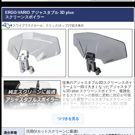
い。
---
ERGO-VARIO アジャスタブル 3D plus
スクリーンスポイラー
スワイプでスクロール、クリック(タップ)で拡大表示
従来のアジャスタブル3Dスクリーンスポイ
ラーより一回り大きくなったアジャスタブ
ル3D plus スクリーンスポイラー。複雑化
するスクリーンの形状に柔軟に対応が可能
となった新型アジャスタブルスクリーンス
ポイラー。既存のスクリーン上部に設置
し、 風防効果を飛躍的に向上させます。ス
クリーンの角度、高さ、向きなど、細かく
調整が可能。走行シーンに合わせてご利用
つづきを見る
頂けます。また、不要な時にはと簡単 に取
り外すことができます。
汎用(Vカットスクリーンに最適)
適合車種
外寸(スクリーン) : 横 x 高さ : 約24.5cm x 9.