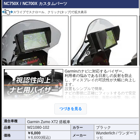
NC750X / NC700X カスタムパーツ
取付キット付属 :
取り付けに便利なクリー
ニングクロス、細かい埃も除去する粘着シート、気泡の混入を防ぎ、きれいに
スワイプでスクロール、クリック(タップ)で拡大表示
仕上げるスキージがセットになっています。
またこのフィルムは
多少の気泡なら数時間から２日ほどで自然に気泡が消える
優れもの。満足のいく取付が容易になりました。
シリコーン系粘着材を採用し、画面を痛めることがありません。フィルムを剥
がせば、元通りの状態になります。
Garminのナビに対応するバイザー。
利用者の悩みである日差しの反射を防止
し、ディスプレイの可読性が大幅に向上し
ます。
設置もシンプルで簡単。
ナビの形状に正確にフィットするので安定
した取り付けが可能。振動や衝撃、強い向
かい風も問題ありません。
耐紫外線、高耐久。
つづきを見る
適合車種
Garmin Zumo XT2 搭載車
W21080-102
ブラック
品番
カラー
￥6,000
Wunderlich / ワンダーリ
価格
メーカー
￥
6,600
(税込)
ッヒ