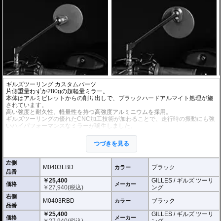
ギルズツーリング カスタムパーツ
片側重量わずか280gの超軽量ミラー。
本体はアルミビレットからの削り出しで、ブラックハードアルマイト処理が施
されています。
高い強度と耐久性、軽量性を持つ高強度アルミニウムを採用。
ギルズツーリングの優れたCNC加工技術が加わることで、走行時の振動にも強
いハイパフォーマンスなミラーが誕生しました。
ミラーの角度や位置も調整が可能。柔軟な調整が可能でありながら、調整部が
緩んでしまう心配もありません。
つづきを見る
付属アダプターは汎用性が高く、多くの車種にご利用いただけます。
※車検対応
左側
※左右別売
M0403LBD
ブラック
カラー
品番
￥25,400
GILLES / ギルズ ツーリ
※商品は汎用品です。
価格
メーカー
￥
27,940
(税込)
ング
(取付確認がされているものは下記の適合検索で適合品番をご確認いただけま
す。)
右側
M0403RBD
ブラック
カラー
品番
M0403LBD / M0403RBD : M10のボルト受けのある車両に適合
￥25,400
GILLES / ギルズ ツーリ
※車体側のミラーの取り付け部分が下記のいずれかのネジに対応していること
価格
メーカー
￥
27,940
(税込)
ング