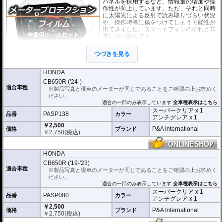
パネルを採用するなど、情報量の増加や操
作性が向上しています。ただ、それと同時
に太陽光による反射で読み取りづらい状況
や、操作時等に傷をつけてしまう可能性が
出てきました。スマートフォンのそれと非
常に近い状況です。
このメーターパネルプロテクションフィル
つづきを見る
ムは不要な傷や汚れからメーターパネルを
保護します。
セットには２枚のフィルム(ス
ーパークリアとアンチグレア)が入っており
、それぞれ目的に合わせたものをご
HONDA
利用いただけます。
CB650R ('24-)
適合車種
※製品写真と現車のメーターが同じであることをご確認の上お求めく
スーパークリア :
耐摩耗性が非常に高く、
ださい。
透明性の高いフィルム。貼り付けてしまう
適合の一部のみ表示しています
全車種表示はこちら
とメーターになじみ、フィルムの存在がほ
スーパークリア x 1
とんどわからなくなります。
PASP138
品番
カラー
アンチグレア x 1
￥2,500
アンチグレア :
マット仕上げが施され、太
P&A International
価格
ブランド
￥
2,750
(税込)
陽光などによる反射を軽減。視認性の低下
を防ぎ、メーターを読み取りやすくしま
す。もちろん傷に対しても有効です。
HONDA
取付キット付属 :
取り付けに便利なクリー
CB650R ('19-'23)
ニングクロス、細かい埃も除去する粘着シート、気泡の混入を防ぎ、きれいに
適合車種
※製品写真と現車のメーターが同じであることをご確認の上お求めく
仕上げるスキージがセットになっています。
ださい。
適合の一部のみ表示しています
全車種表示はこちら
またこのフィルムは
多少の気泡なら数時間から２日ほどで自然に気泡が消える
スーパークリア x 1
PASP080
優れもの。満足のいく取付が容易になりました。
品番
カラー
アンチグレア x 1
￥2,500
シリコーン系粘着材を採用し、メーターを痛めることがありません。フィルム
P&A International
価格
ブランド
￥
2,750
(税込)
を剥がせば、元通りの状態になります。