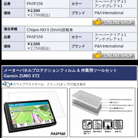
スーパークリア x 1
スーパークリア :
耐摩耗性が非常に高く、
PASP158
品番
カラー
アンチグレア x 1
透明性の高いフィルム。貼り付けてしまう
￥2,500
と画面になじみ、フィルムの存在がほとん
P&A International
価格
ブランド
￥
2,750
(税込)
どわからなくなります。
アンチグレア :
マット仕上げが施され、太
陽光などによる反射を軽減。視認性の低下
適合車種
Chigee AIO-5 (5inch)搭載車
を防ぎ、画面を読み取りやすくします。も
スーパークリア x 1
PASP159
品番
ちろん傷に対しても有効です。
カラー
アンチグレア x 1
￥2,500
取付キット付属 :
取り付けに便利なクリー
P&A International
価格
ブランド
￥
2,750
(税込)
ニングクロス、細かい埃も除去する粘着シート、気泡の混入を防ぎ、きれいに
仕上げるスキージがセットになっています。
---
またこのフィルムは
多少の気泡なら数時間から２日ほどで自然に気泡が消える
優れもの。満足のいく取付が容易になりました。
メーターパネルプロテクションフィルム & 作業用ツールセット
Garmin ZUMO XT2
シリコーン系粘着材を採用し、画面を痛めることがありません。フィルムを剥
がせば、元通りの状態になります。
スワイプでスクロール、クリック(タップ)で拡大表示