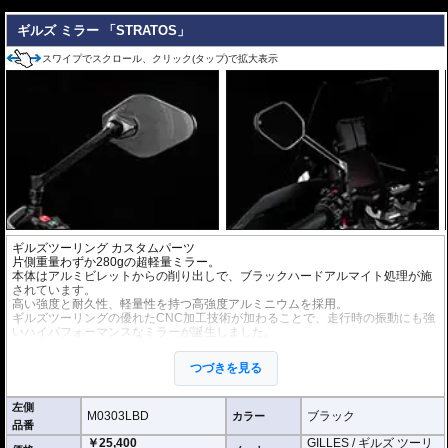
---
ギルズ ミラー 「STRATOS」
スワイプでスクロール、クリック(タップ)で拡大表示
ギルズツーリング カスタムパーツ
片側重量わずか280gの超軽量ミラー。
本体はアルミビレットからの削り出しで、ブラックハードアルマイト処理が施
されています。
高い強度と耐久性、軽量性を持つ高強度アルミニウムを採用。
ギルズツーリングの優れたCNC加工技術が加わることで、走行時の振動にも強
いハイパフォーマンスなミラーが誕生しました。
ミラーの角度や位置も調整が可能。柔軟な調整が可能でありながら、調整部が
緩んでしまう心配もありません。
つづきを見る
付属アダプターは汎用性が高く、多くの車種にご利用いただけます。
※車検対応
左側
※左右別売
M0303LBD
ブラック
カラー
品番
￥25,400
GILLES / ギルズ ツーリ
※商品は汎用品です。