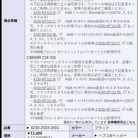
※下記は汎用情報となり油圧用です。ワイヤーの場合は下記延長キッ
トはご利用いただけません。現車の仕様を必ずご確認ください。
・
4230-MT112-B
H&B ﾌﾞﾚｰｷﾗｲﾝ 30mm延長ｷｯﾄ(DOT4 , 5 , 5.1 ,
ミネラル可)
適合車種
・
4230-MT112-C
H&B ｸﾗｯﾁﾗｲﾝ 30mm延長ｷｯﾄ(ミネラルのみ
可。クラッチがミネラル仕様でない場合のみ
4230-MT111-BL
をご
選択ください)
・
4230-MT111-BL
H&B ﾌﾞﾚｰｷﾗｲﾝ/ｸﾗｯﾁﾗｲﾝ 30mm延長ｷｯﾄ(DOT
4 , 5 , 5.1 , ミネラル可)
※クラッチラインがミネラルオイル仕様車は
4230-MT112-C
の使
用を推奨
※H&B製フロントガード / ハンドルバーガードとの併用不可
CB650R ('19-'23)
※ブレーキ/クラッチラインの延長が必要な場合があります。必要に
応じて適切な延長キットをご利用ください
※下記は汎用情報となり油圧用です。ワイヤーの場合は下記延長キッ
トはご利用いただけません。現車の仕様を必ずご確認ください。
・
4230-MT112-B
H&B ﾌﾞﾚｰｷﾗｲﾝ 30mm延長ｷｯﾄ(DOT4 , 5 , 5.1 ,
ミネラル可)
・
4230-MT112-C
H&B ｸﾗｯﾁﾗｲﾝ 30mm延長ｷｯﾄ(ミネラルのみ
可。クラッチがミネラル仕様でない場合のみ
4230-MT111-BL
をご
選択ください)
・
4230-MT111-BL
H&B ﾌﾞﾚｰｷﾗｲﾝ/ｸﾗｯﾁﾗｲﾝ 30mm延長ｷｯﾄ(DOT
4 , 5 , 5.1 , ミネラル可)
※クラッチラインがミネラルオイル仕様車は
4230-MT112-C
の使
用を推奨
※H&B製フロントガード / ハンドルバーガードとの併用不可
適合の一部のみ表示しています
全車種表示はこちら
4230-2533-2001
ブラック
品番
カラー
￥11,400
ヘプコ&ベッカー
価格
メーカー
￥
12,540
(税込)