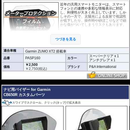
近年の汎用スマートモニターは、スマート
フォンとの連携や多彩な情報表示に対応
し、利便性が大きく向上しています。しか
しその一方で、太陽光による反射で視認性
が低下したり、操作時や砂ぼこりなどで細
かな傷がついてしまうリスクもあります。
このプロテクションフィルムは不要な傷や
汚れからディスプレイを保護します。
セッ
つづきを見る
トには２枚のフィルム(スーパークリアとア
ンチグレア)が入っており
、それぞれ目的に
合わせたものをご利用いただけます。
適合車種
Garmin ZUMO XT2 搭載車
スーパークリア x 1
スーパークリア :
耐摩耗性が非常に高く、
PASP160
品番
カラー
アンチグレア x 1
透明性の高いフィルム。貼り付けてしまう
￥2,500
と画面になじみ、フィルムの存在がほとん
P&A International
価格
ブランド
￥
2,750
(税込)
どわからなくなります。
アンチグレア :
マット仕上げが施され、太
陽光などによる反射を軽減。視認性の低下
---
を防ぎ、画面を読み取りやすくします。も
ナビ用バイザー for Garmin
ちろん傷に対しても有効です。
CB650R カスタムパーツ
取付キット付属 :
取り付けに便利なクリー
ニングクロス、細かい埃も除去する粘着シート、気泡の混入を防ぎ、きれいに
スワイプでスクロール、クリック(タップ)で拡大表示
仕上げるスキージがセットになっています。
またこのフィルムは
多少の気泡なら数時間から２日ほどで自然に気泡が消える
優れもの。満足のいく取付が容易になりました。
シリコーン系粘着材を採用し、画面を痛めることがありません。フィルムを剥