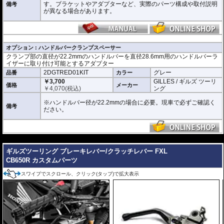
す。ブラケットやアダプターなど、実際のパーツ構成や取付説明
備考
が異なる場合があります。
オプション : ハンドルバークランプスペーサー
クランプ部の直径が22.2mmのハンドルバーを直径28.6mm用のハンドルバーラ
イザーに取り付け可能とするアダプター
2DGTRED01KIT
グレー
品番
カラー
￥3,700
GILLES / ギルズ ツーリ
価格
メーカー
￥
4,070
(税込)
ング
※ハンドルバー径が22.2mmの場合に必要。現車で必ずご確認く
備考
ださい。
---
ギルズツーリング ブレーキレバー/クラッチレバー FXL
CB650R カスタムパーツ
スワイプでスクロール、クリック(タップ)で拡大表示