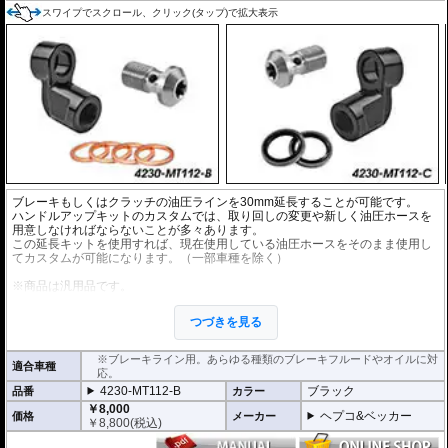
スワイプでスクロール、クリック(タップ)で拡大表示
ブレーキもしくはクラッチの油圧ラインを30mm延長することが可能です。
ハンドルアップキットのカスタムでは、取り回しの変更や新しく油圧ホースを
用意しなければならないことが多々あります。
この延長キットを使用すれば、現在使用している油圧ホースをそのまま使用し
てカスタムが可能になります。（一部車種を除く）
※商品は汎用品です。
※1個単位での販売となります。
※安全に深く関わるパーツですので、プロショップでの交換を強くおすすめし
つづきを見る
ます。
※ワイヤー仕様車には使用できません。
※ブレーキライン用。あらゆる種類のブレーキフルードやオイルに対
適合車種
応。
4230-MT112-B
ブラック
品番
カラー
￥8,000
ヘプコ&ベッカー
価格
メーカー
￥
8,800
(税込)