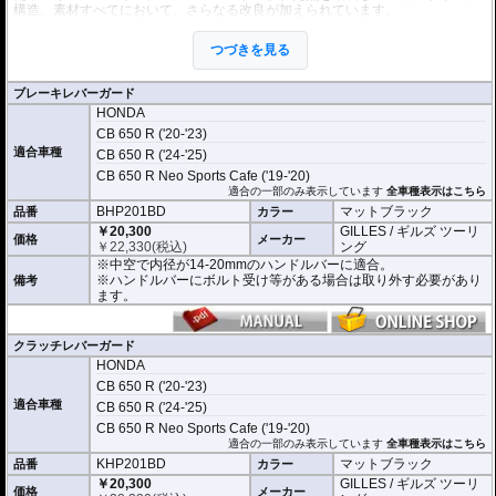
構造、素材すべてにおいて、さらなる改良が加えられています。
これまでのレバーガードと同様に2ピース構造を採用。
本体はアルミビレットからの削り出しで、ブラックハードアルマイト処理を施
つづきを見る
しました。
プロテクションピースは耐磨耗性と強度、弾性回復率の優れた結晶性エンジニ
アリング樹脂を採用。
ブレーキレバーガード
軽量化と剛性、柔軟性を高い次元でバランスさせることに成功しました。
HONDA
開き角の調節も可能。調節幅は内側、外側へ5°(先端で約13mm)あり、アジャス
CB 650 R ('20-'23)
トレバーの使用時などにも対応します。
適合車種
CB 650 R ('24-'25)
CB 650 R Neo Sports Cafe ('19-'20)
※写真はシリーズ代表イメージです。車種により形状、デザインが異なる場合
適合の一部のみ表示しています
全車種表示はこちら
があります。
BHP201BD
マットブラック
品番
カラー
￥20,300
GILLES / ギルズ ツーリ
価格
メーカー
￥
22,330
(税込)
ング
※中空で内径が14-20mmのハンドルバーに適合。
※ハンドルバーにボルト受け等がある場合は取り外す必要があり
備考
ます。
クラッチレバーガード
HONDA
CB 650 R ('20-'23)
適合車種
CB 650 R ('24-'25)
CB 650 R Neo Sports Cafe ('19-'20)
適合の一部のみ表示しています
全車種表示はこちら
KHP201BD
マットブラック
品番
カラー
￥20,300
GILLES / ギルズ ツーリ
価格
メーカー