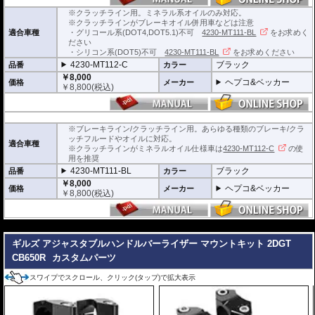
※クラッチライン用。ミネラル系オイルのみ対応。
※クラッチラインがブレーキオイル併用車などは注意
適合車種
・グリコール系(DOT4,DOT5.1)不可
4230-MT111-BL
をお求めく
ださい
・シリコン系(DOT5)不可
4230-MT111-BL
をお求めください
4230-MT112-C
ブラック
品番
カラー
￥8,000
ヘプコ&ベッカー
価格
メーカー
￥
8,800
(税込)
※ブレーキライン/クラッチライン用。あらゆる種類のブレーキ/クラ
ッチフルードやオイルに対応。
適合車種
※クラッチラインがミネラルオイル仕様車は
4230-MT112-C
の使
用を推奨
4230-MT111-BL
ブラック
品番
カラー
￥8,000
ヘプコ&ベッカー
価格
メーカー
￥
8,800
(税込)
---
ギルズ アジャスタブルハンドルバーライザー マウントキット 2DGT
CB650R
カスタムパーツ
スワイプでスクロール、クリック(タップ)で拡大表示