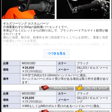
ギルズツーリング カスタムパーツ
片側重量わずか300gの超軽量バーエンドミラー。
本体はアルミビレットからの削り出しで、ブラックハードアルマイト処理が施
されています。
優れた強度、耐久性、軽量性を持つ高強度アルミニウムを採用し、重量と強度
の最適なバランスを実現。
これにより、走行時の振動にも強いハイパフォーマンスなミラーが誕生しまし
た。
ミラーの角度や位置も調整が可能。視認性など安全へ関わる要素へも細心の注
つづきを見る
意が払われて設計されています。
※車検対応。
M0301BD
ブラック
品番
カラー
※1個単位での販売
￥26,600
GILLES / ギルズ ツーリ
※左右どちらにも使用できます。
価格
メーカー
￥
29,260
(税込)
ング
※中空で内径が13-18mmのハンドルバーに適合。
※商品は汎用品となり、主に２系統の取り付け方法をラインナップ。
※ハンドルバーにボルト受け等がある場合は取り外す必要があり
備考
(取付確認がされているものは下記の適合検索で適合品番をご確認いただけま
ます。
す。)
M0301BD 中空で内径が13-18mmのハンドルバーに適合
M0302BD M8もしくはM6のボルト受けのあるハンドルバーに適合
M0302BD
ブラック
品番
カラー
M0305BD M12のボルト受けのあるハンドルバーに適合
￥26,600
GILLES / ギルズ ツーリ
価格
メーカー
M0309BD 中空で内径が13-18mmのハンドルバーもしくはM18のボルト受け
￥
29,260
(税込)
ング
のあるハンドルバーに適合
※M8もしくはM6のボルト受けのあるハンドルバーに適合。
備考
別売オプションにカラーインサートをご用意。