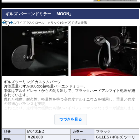
---
ギルズ バーエンドミラー 「MOON」
スワイプでスクロール、クリック(タップ)で拡大表示
ギルズツーリング カスタムパーツ
片側重量わずか300gの超軽量バーエンドミラー。
本体はアルミビレットからの削り出しで、ブラックハードアルマイト処理が施
されています。
優れた強度、耐久性、軽量性を持つ高強度アルミニウムを採用し、重量と強度
の最適なバランスを実現。
これにより、走行時の振動にも強いハイパフォーマンスなミラーが誕生しまし
た。
ミラーの角度や位置も調整が可能。視認性など安全へ関わる要素へも細心の注
つづきを見る
意が払われて設計されています。
※車検対応。
M0401BD
ブラック
品番
カラー
※1個単位での販売
￥26,600
GILLES / ギルズ ツーリ
※左右どちらにも使用できます。
価格
メーカー