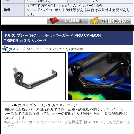
￥
22,330
(税込)
ング
※中空で内径が14-20mmのハンドルバーに適合。
※ハンドルバーにボルト受け等がある場合は取り外す必要があり
備考
ます。
---
ギルズ ブレーキ/クラッチ レバーガード PRO CARBON
CB650R カスタムパーツ
スワイプでスクロール、クリック(タップ)で拡大表示
CB650Rの
ギルズツーリング カスタムパーツ
接触等によるレバーの倒れ込みで予期せぬ車両の挙動を防ぐレバーガード。
レース等での熾烈な戦いではレバーの接触があり危険なため、装着が義務付け
られています。
事実このレバーガードはスーパーバイク世界選手権(WorldSBK)にも使用されて
います。