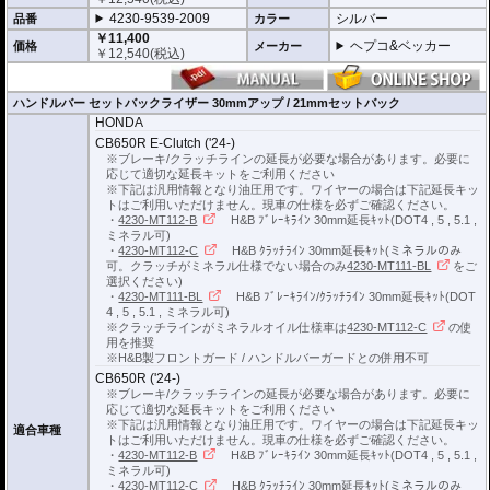
4230-9539-2009
シルバー
品番
カラー
￥11,400
ヘプコ&ベッカー
価格
メーカー
￥
12,540
(税込)
ハンドルバー セットバックライザー 30mmアップ / 21mmセットバック
HONDA
CB650R E-Clutch ('24-)
※ブレーキ/クラッチラインの延長が必要な場合があります。必要に
応じて適切な延長キットをご利用ください
※下記は汎用情報となり油圧用です。ワイヤーの場合は下記延長キッ
トはご利用いただけません。現車の仕様を必ずご確認ください。
・
4230-MT112-B
H&B ﾌﾞﾚｰｷﾗｲﾝ 30mm延長ｷｯﾄ(DOT4 , 5 , 5.1 ,
ミネラル可)
・
4230-MT112-C
H&B ｸﾗｯﾁﾗｲﾝ 30mm延長ｷｯﾄ(ミネラルのみ
可。クラッチがミネラル仕様でない場合のみ
4230-MT111-BL
をご
選択ください)
・
4230-MT111-BL
H&B ﾌﾞﾚｰｷﾗｲﾝ/ｸﾗｯﾁﾗｲﾝ 30mm延長ｷｯﾄ(DOT
4 , 5 , 5.1 , ミネラル可)
※クラッチラインがミネラルオイル仕様車は
4230-MT112-C
の使
用を推奨
※H&B製フロントガード / ハンドルバーガードとの併用不可
CB650R ('24-)
※ブレーキ/クラッチラインの延長が必要な場合があります。必要に
応じて適切な延長キットをご利用ください
※下記は汎用情報となり油圧用です。ワイヤーの場合は下記延長キッ
適合車種
トはご利用いただけません。現車の仕様を必ずご確認ください。
・
4230-MT112-B
H&B ﾌﾞﾚｰｷﾗｲﾝ 30mm延長ｷｯﾄ(DOT4 , 5 , 5.1 ,
ミネラル可)
・
4230-MT112-C
H&B ｸﾗｯﾁﾗｲﾝ 30mm延長ｷｯﾄ(ミネラルのみ