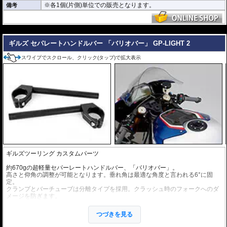
※各1個(片側)単位での販売となります。
備考
---
ギルズ セパレートハンドルバー 「バリオバー」 GP-LIGHT 2
スワイプでスクロール、クリック(タップ)で拡大表示
ギルズツーリング カスタムパーツ
約670gの超軽量セパーレートハンドルバー、「バリオバー」。
高さと仰角の調整が可能となります。垂れ角は最適な角度と言われる6°に固
定。
クランプとバーチューブは分離タイプを採用。クラッシュ時のフォークへのダ
メージを防ぎます。
取り付けが容易となるよう、取付け位置の刻印が施されています。
つづきを見る
ヤマハのチームはこのセパレートハンドルバーをWorldSBK、WorldSuperspor
t、IDM、R6 Cup Germanyで採用しています。