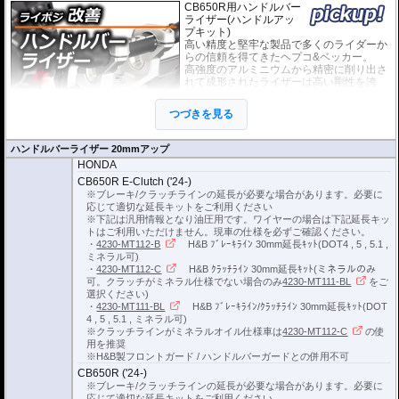
CB650R用ハンドルバー
ライザー(ハンドルアッ
プキット)
高い精度と堅牢な製品で多くのライダーか
らの信頼を得てきたヘプコ&ベッカー。
高強度のアルミニウムから精密に削り出さ
れて成形されたライザーは高い剛性を誇
り、ハンドルからのフィーリングが損なわ
れることもありません。
つづきを見る
EUの工業製品安全規格「TÜV」を取得
し、他のヘプコの商品と同様に高い安全
性、信頼性の商品となっております。
ハンドルバーライザー 20mmアップ
HONDA
※車体の個体差によりブレーキ/クラッチラインの延長が必要な場合がありま
CB650R E-Clutch ('24-)
す。
※ブレーキ/クラッチラインの延長が必要な場合があります。必要に
応じて適切な延長キットをご利用ください
ブレーキ/クラッチラインの延長にはヘプコ&ベッカーの延長キットがおすすめ
※下記は汎用情報となり油圧用です。ワイヤーの場合は下記延長キッ
です。
トはご利用いただけません。現車の仕様を必ずご確認ください。
詳細は
こちら
をご確認ください。
・
4230-MT112-B
H&B ﾌﾞﾚｰｷﾗｲﾝ 30mm延長ｷｯﾄ(DOT4 , 5 , 5.1 ,
ミネラル可)
・
4230-MT112-C
H&B ｸﾗｯﾁﾗｲﾝ 30mm延長ｷｯﾄ(ミネラルのみ
可。クラッチがミネラル仕様でない場合のみ
4230-MT111-BL
をご
選択ください)
・
4230-MT111-BL
H&B ﾌﾞﾚｰｷﾗｲﾝ/ｸﾗｯﾁﾗｲﾝ 30mm延長ｷｯﾄ(DOT
4 , 5 , 5.1 , ミネラル可)
※クラッチラインがミネラルオイル仕様車は
4230-MT112-C
の使
用を推奨
※H&B製フロントガード / ハンドルバーガードとの併用不可
CB650R ('24-)
※ブレーキ/クラッチラインの延長が必要な場合があります。必要に
応じて適切な延長キットをご利用ください