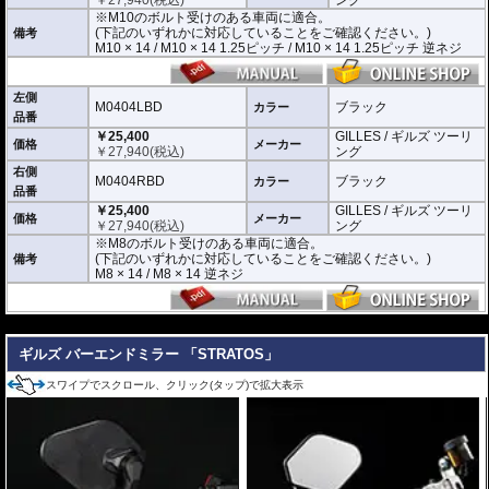
をご確認ください。
※M10のボルト受けのある車両に適合。
M10 × 14 / M10 × 14 1.25ピッチ / M10 × 14 1.25ピッチ 逆ネジ
(下記のいずれかに対応していることをご確認ください。)
備考
M10 × 14 / M10 × 14 1.25ピッチ / M10 × 14 1.25ピッチ 逆ネジ
M0404LBD / M0404RBD : M8のボルト受けのある車両に適合
※車体側のミラーの取り付け部分が下記のいずれかのネジに対応していること
をご確認ください。
M8 × 14 / M8 × 14 逆ネジ
左側
M0404LBD
ブラック
カラー
品番
※取付箇所の状況や干渉するものがないかなど、あらかじめ寸法図を参考に実
￥25,400
GILLES / ギルズ ツーリ
車にて事前にご確認願います。
価格
メーカー
￥
27,940
(税込)
ング
右側
M0404RBD
ブラック
カラー
品番
￥25,400
GILLES / ギルズ ツーリ
価格
メーカー
￥
27,940
(税込)
ング
※M8のボルト受けのある車両に適合。
(下記のいずれかに対応していることをご確認ください。)
備考
M8 × 14 / M8 × 14 逆ネジ
---
ギルズ バーエンドミラー 「STRATOS」
スワイプでスクロール、クリック(タップ)で拡大表示