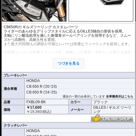
CB650Rの
ギルズツーリング
カスタムパーツ
ライダーのあらゆるグリップスタイルに応えるGILLES独自の形状を採用。
主軸にリン酸塩処理を施した耐腐食ボールベアリングを採用するなど、スムー
ズかつ高剛性、高耐久性を実現。
また最大35段階もの調節が可能なレバーは快適なフィーリングを提供します。
※写真はシリーズ代表イメージです。車種により形状、デザインが異なる場合
があります。
つづきを見る
ブレーキレバー
HONDA
CB 650 R ('20-'23)
適合車種
CB 650 R ('24-'25)
適合の一部のみ表示しています
全車種表示はこちら
FXBL09-BK
ブラック
品番
カラー
￥17,600
GILLES / ギルズ ツーリ
価格
メーカー
￥
19,360
(税込)
ング
クラッチレバー
HONDA