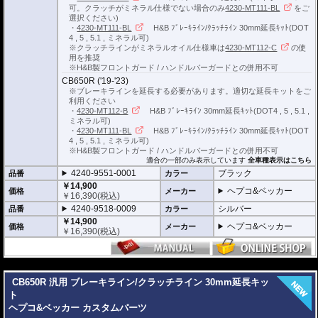
可。クラッチがミネラル仕様でない場合のみ
4230-MT111-BL
をご
選択ください)
・
4230-MT111-BL
H&B ﾌﾞﾚｰｷﾗｲﾝ/ｸﾗｯﾁﾗｲﾝ 30mm延長ｷｯﾄ(DOT
4 , 5 , 5.1 , ミネラル可)
※クラッチラインがミネラルオイル仕様車は
4230-MT112-C
の使
用を推奨
※H&B製フロントガード / ハンドルバーガードとの併用不可
CB650R ('19-'23)
※ブレーキラインを延長する必要があります。適切な延長キットをご
利用ください
・
4230-MT112-B
H&B ﾌﾞﾚｰｷﾗｲﾝ 30mm延長ｷｯﾄ(DOT4 , 5 , 5.1 ,
ミネラル可)
・
4230-MT111-BL
H&B ﾌﾞﾚｰｷﾗｲﾝ/ｸﾗｯﾁﾗｲﾝ 30mm延長ｷｯﾄ(DOT
4 , 5 , 5.1 , ミネラル可)
※H&B製フロントガード / ハンドルバーガードとの併用不可
適合の一部のみ表示しています
全車種表示はこちら
4240-9551-0001
ブラック
品番
カラー
￥14,900
ヘプコ&ベッカー
価格
メーカー
￥
16,390
(税込)
4240-9518-0009
シルバー
品番
カラー
￥14,900
ヘプコ&ベッカー
価格
メーカー
￥
16,390
(税込)
---
CB650R 汎用 ブレーキライン/クラッチライン 30mm延長キッ
ト
ヘプコ&ベッカー カスタムパーツ