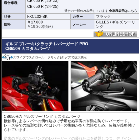
CB 650 R ('20-'23)
適合車種
CB 650 R ('24-'25)
適合の一部のみ表示しています
全車種表示はこちら
FXCL32-BK
ブラック
品番
カラー
￥17,600
GILLES / ギルズ ツーリ
価格
メーカー
￥
19,360
(税込)
ング
ギルズ ブレーキ/クラッチ レバーガード PRO
CB650R カスタムパーツ
スワイプでスクロール、クリック(タップ)で拡大表示
CB650Rの
ギルズツーリング カスタムパーツ
接触等によるレバーの倒れ込みで予期せぬ車両の挙動を防ぐレバーガード。
レース等での熾烈な戦いではレバーの接触があり危険なため、装着が義務付け
られています。
従来のギルズツーリングのレバーガードの優れた点を踏襲しつつ、デザイン、