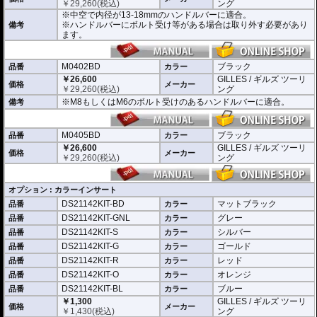
￥
29,260
(税込)
ング
※中空で内径が13-18mmのハンドルバーに適合。
※商品は汎用品となり、主に２系統の取り付け方法をラインナップ。
※ハンドルバーにボルト受け等がある場合は取り外す必要があり
備考
(取付確認がされているものは下記の適合検索で適合品番をご確認いただけま
ます。
す。)
M0401BD 中空で内径が13-18mmのハンドルバーに適合
M0402BD M8もしくはM6のボルト受けのあるハンドルバーに適合
M0402BD
ブラック
品番
カラー
M0405BD M12のボルト受けのあるハンドルバーに適合
￥26,600
GILLES / ギルズ ツーリ
価格
メーカー
￥
29,260
(税込)
ング
別売オプションにカラーインサートをご用意。
※M8もしくはM6のボルト受けのあるハンドルバーに適合。
備考
車体のイメージに合わせたカスタムが可能となり、ワンポイントアクセントと
してその存在感を高めます。
M0405BD
ブラック
品番
カラー
￥26,600
GILLES / ギルズ ツーリ
価格
メーカー
￥
29,260
(税込)
ング
オプション : カラーインサート
DS21142KIT-BD
マットブラック
品番
カラー
DS21142KIT-GNL
グレー
品番
カラー
DS21142KIT-S
シルバー
品番
カラー
DS21142KIT-G
ゴールド
品番
カラー
DS21142KIT-R
レッド
品番
カラー
DS21142KIT-O
オレンジ
品番
カラー
DS21142KIT-BL
ブルー
品番
カラー
￥1,300
GILLES / ギルズ ツーリ
価格
メーカー
￥
1,430
(税込)
ング