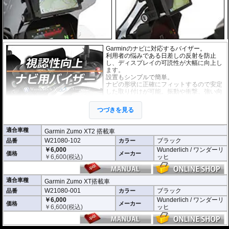
がせば、元通りの状態になります。
Garminのナビに対応するバイザー。
利用者の悩みである日差しの反射を防止
し、ディスプレイの可読性が大幅に向上し
ます。
設置もシンプルで簡単。
ナビの形状に正確にフィットするので安定
した取り付けが可能。振動や衝撃、強い向
かい風も問題ありません。
耐紫外線、高耐久。
つづきを見る
適合車種
Garmin Zumo XT2 搭載車
W21080-102
ブラック
品番
カラー
￥6,000
Wunderlich / ワンダーリ
価格
メーカー
￥
6,600
(税込)
ッヒ
適合車種
Garmin Zumo XT搭載車
W21080-001
ブラック
品番
カラー
￥6,000
Wunderlich / ワンダーリ
価格
メーカー
￥
6,600
(税込)
ッヒ