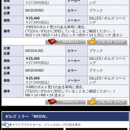
価格
メーカー
￥
27,940
(税込)
ング
(取付確認がされているものは下記の適合検索で適合品番をご確認いただけま
す。)
右側
M0303RBD
ブラック
カラー
品番
M0303LBD / M0303RBD : M10のボルト受けのある車両に適合
￥25,400
GILLES / ギルズ ツーリ
※車体側のミラーの取り付け部分が下記のいずれかのネジに対応していること
価格
メーカー
￥
27,940
(税込)
ング
をご確認ください。
※M10のボルト受けのある車両に適合。
M10 × 14 / M10 × 14 1.25ピッチ / M10 × 14 1.25ピッチ 逆ネジ
(下記のいずれかに対応していることをご確認ください。)
備考
M10 × 14 / M10 × 14 1.25ピッチ / M10 × 14 1.25ピッチ 逆ネジ
M0304LBD / M0304RBD : M8のボルト受けのある車両に適合
※車体側のミラーの取り付け部分が下記のいずれかのネジに対応していること
をご確認ください。
M8 × 14 / M8 × 14 逆ネジ
左側
M0304LBD
ブラック
カラー
品番
※取付箇所の状況や干渉するものがないかなど、あらかじめ寸法図を参考に実
￥25,400
GILLES / ギルズ ツーリ
車にて事前にご確認願います。
価格
メーカー
￥
27,940
(税込)
ング
右側
M0304RBD
ブラック
カラー
品番
￥25,400
GILLES / ギルズ ツーリ
価格
メーカー
￥
27,940
(税込)
ング
※M8のボルト受けのある車両に適合。
(下記のいずれかに対応していることをご確認ください。)
備考
M8 × 14 / M8 × 14 逆ネジ
---
ギルズ ミラー 「MOON」
スワイプでスクロール、クリック(タップ)で拡大表示