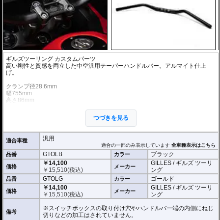
ギルズツーリング カスタムパーツ
高い剛性と質感を両立した中空汎用テーパーハンドルバー。アルマイト仕上
げ。
クランプ径28.6mm
幅755mm
高さ86mm
鋏角24度
クランプ幅140mm
つづきを見る
チューブ径14.2mm
※商品は汎用品です。ご購入の前に必ず寸法図をご確認いただき、商品の形状
汎用
適合車種
をお確かめください。
適合の一部のみ表示しています
全車種表示はこちら
※商品は汎用品ですが、一部車種はメーカーで取付の確認がされています。
GTOLB
ブラック
品番
カラー
￥14,100
GILLES / ギルズ ツーリ
価格
メーカー
￥
15,510
(税込)
ング
GTOLG
ゴールド
品番
カラー
￥14,100
GILLES / ギルズ ツーリ
価格
メーカー
￥
15,510
(税込)
ング
※スイッチボックスの取り付け穴やハンドルバー端の内側にねじ
備考
切りなどの加工はされていません。