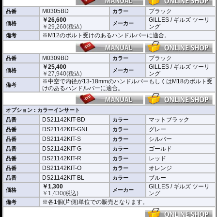
車体のイメージに合わせたカスタムが可能となり、ワンポイントアクセントと
M0305BD
ブラック
してその存在感を高めます。
品番
カラー
￥26,600
GILLES / ギルズ ツーリ
価格
メーカー
￥
29,260
(税込)
ング
※M12のボルト受けのあるハンドルバーに適合。
備考
M0309BD
ブラック
品番
カラー
￥25,400
GILLES / ギルズ ツーリ
価格
メーカー
￥
27,940
(税込)
ング
※中空で内径が13-18mmのハンドルバーもしくはM18のボルト受
備考
けのあるハンドルバーに適合。
オプション : カラーインサート
DS21142KIT-BD
マットブラック
品番
カラー
DS21142KIT-GNL
グレー
品番
カラー
DS21142KIT-S
シルバー
品番
カラー
DS21142KIT-G
ゴールド
品番
カラー
DS21142KIT-R
レッド
品番
カラー
DS21142KIT-O
オレンジ
品番
カラー
DS21142KIT-BL
ブルー
品番
カラー
￥1,300
GILLES / ギルズ ツーリ
価格
メーカー
￥
1,430
(税込)
ング
※各1個(片側)単位での販売となります。
備考