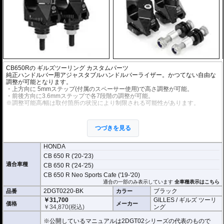
CB650Rの
ギルズツーリング カスタムパーツ
純正ハンドルバー用アジャスタブルハンドルバーライザー。かつてない自由な
調整が可能となります。
・上方向に 5mmステップ(付属のスペーサー使用)で高さ調整が可能。
・前後方向に3.6mmステップで各7段階の調整が可能。
※調整可能高/幅は取付箇所の状況により制限される可能性があります。
アルミビレットからの削り出しにアルマイト処理を施した、見た目もにも美し
い仕上がりの逸品。
つづきを見る
オプション : ハンドルバークランプスペーサー
品番(2DGTRED01KIT)：クランプ部の直径が22.2mmのハンドルバーを直径28.
HONDA
6mm用のハンドルバーライザーに取り付け可能とするアダプター
CB 650 R ('20-'23)
ハンドルバー径が22.2mmの場合はハンドルバークランプスペーサーが別途必
適合車種
CB 650 R ('24-'25)
要。現車で必ずご確認ください。
CB 650 R Neo Sports Cafe ('19-'20)
適合の一部のみ表示しています
全車種表示はこちら
2DGT0220-BK
ブラック
品番
カラー
￥31,700
GILLES / ギルズ ツーリ
価格
メーカー
￥
34,870
(税込)
ング
※公開しているマニュアルは2DGT02シリーズの代表のもので