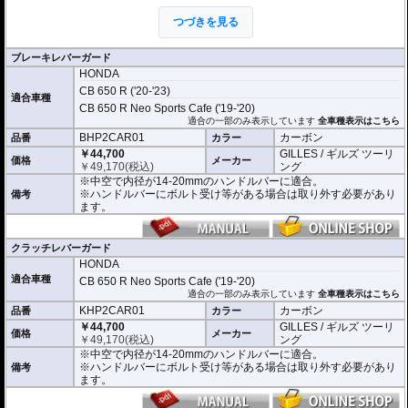
従来のギルズツーリングのレバーガードの優れた点を踏襲しつつ、デザイン、
構造、素材すべてにおいて、さらなる改良が加えられています。
つづきを見る
これまでのレバーガードと同様に2ピース構造を採用。
本体はアルミビレットからの削り出しで、ブラックハードアルマイト処理を施
しました。
ブレーキレバーガード
プロテクションピースは高品質カーボンを使用。
HONDA
軽量化と剛性、柔軟性を高い次元でバランスさせることに成功しました。
CB 650 R ('20-'23)
適合車種
開き角の調節も可能。調節幅は内側、外側へ5°(先端で約13mm)あり、アジャス
CB 650 R Neo Sports Cafe ('19-'20)
トレバーの使用時などにも対応します。
適合の一部のみ表示しています
全車種表示はこちら
BHP2CAR01
カーボン
品番
カラー
※写真はシリーズ代表イメージです。車種により形状、デザインが異なる場合
￥44,700
GILLES / ギルズ ツーリ
があります。
価格
メーカー
￥
49,170
(税込)
ング
※中空で内径が14-20mmのハンドルバーに適合。
※ハンドルバーにボルト受け等がある場合は取り外す必要があり
備考
ます。
クラッチレバーガード
HONDA
適合車種
CB 650 R Neo Sports Cafe ('19-'20)
適合の一部のみ表示しています
全車種表示はこちら
KHP2CAR01
カーボン
品番
カラー
￥44,700
GILLES / ギルズ ツーリ
価格
メーカー
￥
49,170
(税込)
ング
※中空で内径が14-20mmのハンドルバーに適合。
※ハンドルバーにボルト受け等がある場合は取り外す必要があり
備考
ます。