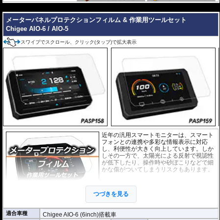
---
メーターパネルプロテクションフィルム & 作業用ツールセット
Chigee AIO-6 / AIO-5
スワイプでスクロール、クリック(タップ)で拡大表示
近年の汎用スマートモニターは、スマート
フォンとの連携や多彩な情報表示に対応
し、利便性が大きく向上しています。しか
しその一方で、太陽光による反射で視認性
が低下したり、操作時や砂ぼこりなどで細
かな傷がついてしまうリスクもあります。
このプロテクションフィルムは不要な傷や
汚れからディスプレイを保護します。
セッ
つづきを見る
トには２枚のフィルム(スーパークリアとア
ンチグレア)が入っており
、それぞれ目的に
合わせたものをご利用いただけます。
適合車種
Chigee AIO-6 (6inch)搭載車