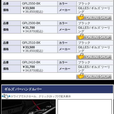
GPL2550-BK
ブラック
品番
カラー
※写真はシリーズ代表イメージです。車種により形状、デザインが異なる場合
￥33,500
GILLES / ギルズ ツーリ
があります。
価格
メーカー
￥
36,850
(税込)
ング
※商品は汎用品です。ご購入の前に必ず寸法図をご確認いただき、商品の形状
をお確かめください。
GPL2500-BK
ブラック
品番
カラー
￥31,700
GILLES / ギルズ ツーリ
価格
メーカー
￥
34,870
(税込)
ング
GPL2510-BK
ブラック
品番
カラー
￥33,500
GILLES / ギルズ ツーリ
価格
メーカー
￥
36,850
(税込)
ング
GPL2410-BK
ブラック
品番
カラー
￥31,700
GILLES / ギルズ ツーリ
価格
メーカー
￥
34,870
(税込)
ング
---
ギルズ バーハンドルバー
スワイプでスクロール、クリック(タップ)で拡大表示