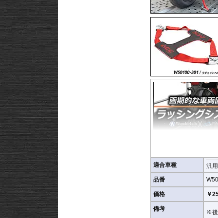
ぜひ動画でその手軽さを
適合車種
汎用
品番
W50
張力容量 : 500 daN (約51
ベルト長 : 65cm
価格
￥25
また、お手持ちのベルト
備考
※後
ベルトリングの形状は写