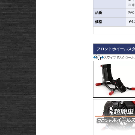
※車
品番
PA0
価格
￥6,
フロントホイールス
スワイプでスクロール