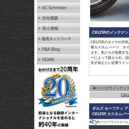
RnineT Pure
R1200GS LC
R1200GS LC Adv.
R1200GS
R1200GS Adv.
R1300RT
CB125Rのメンテナン
R1250RT
R1200RT LC
CB125Rのタイヤの空
R1200RT
番カスタム パーツ、タ
R1300R
ます。私たちが提案するC
R1250R
ーによって鍛えられ、認
R1200R LC
先ず揃えたい定番ライン
R1200R
R1300RS
R1250RS
R1200RS LC
■シリーズラインナッ
CB1
ギルズ セーフティ ア
CB125R カスタムパ
スワイプでスクロール