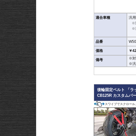
適合車種
汎用
対応タイヤサイズ 15-19
※
※
品番
W50
価格
￥42
※対
備考
※汎
後輪固定ベルト 「ラ
CB125R カスタムパ
スワイプでスクロール