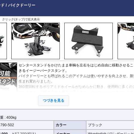
X-ADV 21-
ド / バイクドーリー
X-ADV -20
XL750 Transalp
その他
、クリック(タップ)で拡大表示
センタースタンドをかけたまま車輌を左右をはじめ自由に移動させるこ
きるイージーパークスタンド。
バイクドーリーとも呼ばれるこのアイテムは使いやすさを向上させ、新
生まれ変わりました。
360度回転するポリアミドホイールがなめらかに動き、使用時に多くの
としません。女性の方でも簡単に扱えます。イージーパークスタンドの
はロックシステムが2箇所搭載。
つづきを見る
またセンタースタンドを立てる際に滑り止めとしてプレートにラバーシ
設置されて安全面にも高い信頼性があります。
は威力を発揮するでしょう。
 : 400kg
製品です。使用方法は変わりません。
790-502
カラー
ブラック
,000
￥
57,200
(税込)
メーカー
Wunderlich / ワンダーリッ