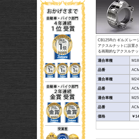
CB125R
の
ギルズ レー
アクスルナットに設置さ
る画期的なアクスルナット
適合車種
M1
品番
ACM
適合車種
M2
品番
ACM
適合車種
M2
品番
ACM
価格
￥14