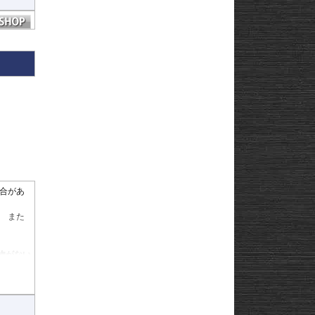
合があ
 また
物がない