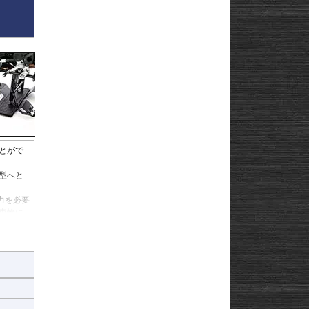
とがで
型へと
力を必要
車輪に
ートが
ヒ