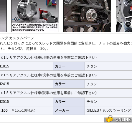
StreetFighter V4/S
Tiger 800/XC
CRF1000L AfricaTwin
XT700Z Tenere700
Z250
V
MP3
SuperSport 950
Tiger 850 Sport
CRF1100L AfricaTwin
XT1200Z SuperTener
Z400
V
FANTIC
Tiger 900
Crossrunner
YZF-R1 15-
Z500
V
Caballero
Tiger 1200 GT
Crosstourer
YZF-R1 -14
Z650/S
V
Tiger 1200 Rally
CTX700N
YZF-R125
Z650RS
V
Tiger 1200 XR/XC
Dax125
YZF-R15
Z7 Hybrid
V
Tiger 1200 Explorer
FORZA 750
YZF-R3 / YZF-R25
Z750
2
シング カスタムパーツ
Tiger Sport 800
GB350S
YZF-R6
Z750R
-
れたピンロックによってスレッドの間隔を意図的に変形させ、ナットの緩みを強力
Tiger Sport 660
GROM MSX125
YZF-R7
Z800
。 チタン製。 超軽量 20g。
Tracker 400
Monkey125
YZF-R9
Z900
Trident 660
NC700S
その他
Z900RS / c
8 x 1.5 リアアクスル仕様車(現車の使用を事前にご確認下さい)
Trident 800
NC750S
Z1000
その他
NC750X 21-
Z1000SX
1815
カラー
チタン
NC750X -20
Z1100
4 x 1.5 リアアクスル仕様車(現車の使用を事前にご確認下さい)
NC700X
Z H2
NT1100
ZX-4R/R
2415
カラー
チタン
NX400 / NX500
ZX-6R
PCX 125
ZX-10R/R
5 x 1.5 リアアクスル仕様車(現車の使用を事前にご確認下さい)
REBEL 250
ZX-14R
2515
カラー
チタン
REBEL 500
ZZR1400
REBEL 1100
,100
￥
15,510
(税込)
メーカー
GILLES / ギルズ ツーリング
VFR800F
VFR1200F
VFR800X Crossrunner
VFR1200X Crosstourer