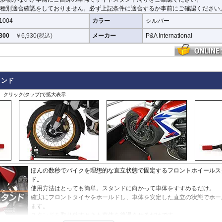
種別適合確認をしておりません。必ず上記条件に適合するか事前にご確認ください
1004
カラー
シルバー
300
￥
6,930
(税込)
メーカー
P&A International
タンド
、クリック(タップ)で拡大表示
ほんの数秒でバイクを理想的な直立状態で固定するフロントホイールス
ド。
使用方法はとっても簡単。スタンドに向かって車体をすすめるだけ。
確実にフロントタイヤをホールドし、車体を安定した直立の状態でホー
ます。
スタンドを取り外すときも車体を後退させるだけです。