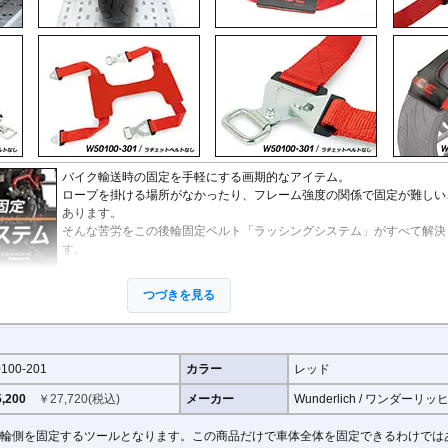
バイク輸送時の固定を手軽にする画期的なアイテム。
ロープを掛ける場所がなかったり、フレーム強度の関係で固定が難しい
あります。
そんな苦労をこの後輪固定ベルト「ラッシングシステム」がすべて解決
す。
しなやかで頑丈なテンションベルトを後輪にかぶせ、接続されているの
つづきを見る
ットベルトで 確実に車体のリア側を固定できます。テンションベルト
特殊な滑り止め加工が施されています。
ご確認ください。
100-201
カラー
レッド
0kgf)
,200
￥
27,720
(税込)
メーカー
Wunderlich / ワンダーリッ
をご利用いただけるテンションベルトだけの商品もラインナップ。
輪側を固定するツールとなります。この商品だけで車体全体を固定できるわけでは
真でご確認ください。