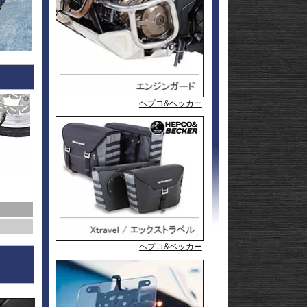
l
andit
GSF1200
l
andit
GSX1250
GSX1300
Hayabusa
GSX1300
1-
Hayabusa
GSX1300BK
20
-King
GSX-
R125
GSX-
R600
GSX-
R750
GSX-
P&A International
P&A International
ヘプコ&ベッカー
R1000/R
GSX-
S125
GSX-
S750
GSX-8R
GSX-8S
rid
GSX-8T
AX
GSX-8TT
GSX-
X
S1000/F
GSX-
50
S1000GT
GSX-
S1000GX
Hayabusa
0
1-
Hayabusa
ヘプコ&ベッカー
ヘプコ&ベッカー
ヘプコ&ベッカー
ヘプコ&ベッカー
ヘプコ&ベッカー
ヘプコ&ベッカー
0
20
KATANA
SFV650
ladius
SV650/X
50
SV-7GX
-