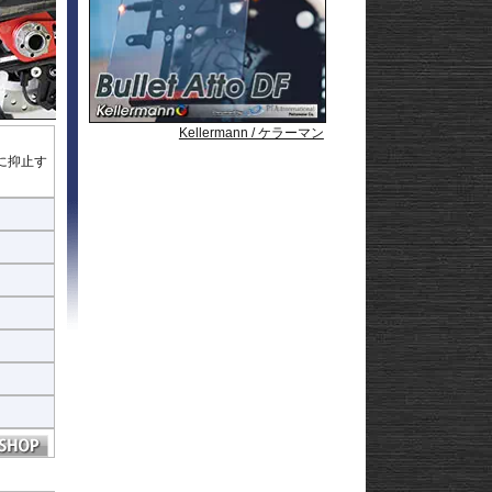
Strom250
-
e
Strom650
-
Strom800
-
Strom800DE
-
Strom1000
-
ABS 14-
Strom1050/DE
-
3-
Strom1050/XT
GN125
Kellermann / ケラーマン
Kellermann / ケラーマン
Kellermann / ケラーマン
22
に抑止す
afe