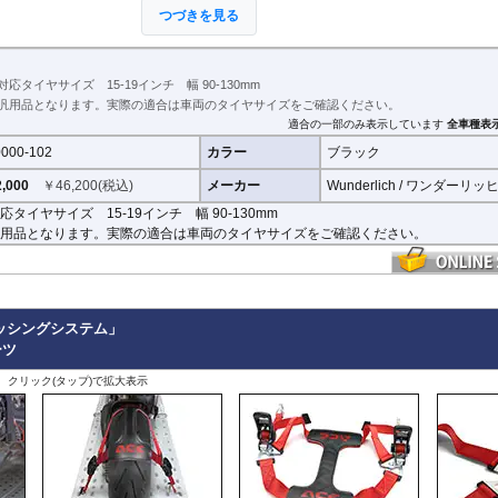
また、ベルト等でスタンドとホイールを留めればスタンドが外れること
つづきを見る
ません。
ぜひ動画でその手軽さをご確認ください。
インチ 幅 90-130mm
対応タイヤサイズ 15-19インチ 幅 90-130mm
汎用品となります。実際の適合は車両のタイヤサイズをご確認ください。
適合の一部のみ表示しています
全車種表
000-102
カラー
ブラック
,000
￥
46,200
(税込)
メーカー
Wunderlich / ワンダーリッ
応タイヤサイズ 15-19インチ 幅 90-130mm
用品となります。実際の適合は車両のタイヤサイズをご確認ください。
ッシングシステム」
ーツ
、クリック(タップ)で拡大表示