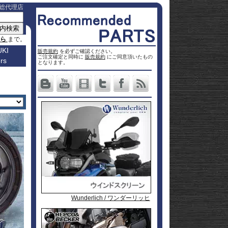
総代理店
ちら
まで。
KI
販売規約
を必ずご確認ください。
ご注文確定と同時に
販売規約
にご同意頂いたもの
rs
車種名
となります。
a
Others
ター
Vストロ
車種一覧
ーム 250
Vストロ
0
ページ
25
ーム 650
Vストロ
0
ckster
50
ーム 800
Vストロ
0
dventure
00
ーム
Vストロ
9R
moto
00
1000
ーム
Vストロ
00
36
050 23-
ーム
カタナ
78RR
GS
50
050 -22
隼 21-
 / OHV
 ハイブ
隼 -20
00
andit
00
-King
2 SX
L650 V-
 250
Strom
DL1000
650
-Strom
DR-Z4S
Wunderlich / ワンダーリッヒ
Wunderlich / ワンダーリッヒ
Wunderlich / ワンダーリッヒ
1000
DR-Z4SM
1100
ladius
GSF1250