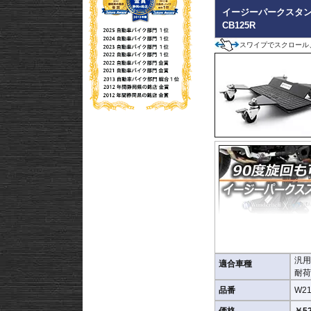
イージーパークスタン
CB125R
スワイプでスクロール
汎用
狭い空間での車輌保管に
適合車種
耐荷重
※商品説明の動画は旧型
品番
W21
価格
￥52