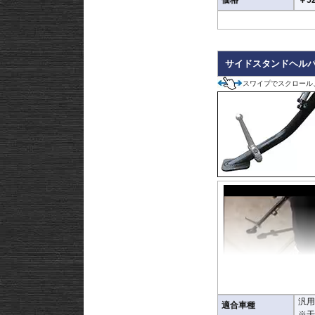
サイドスタンドヘル
スワイプでスクロール
汎用
適合車種
※干