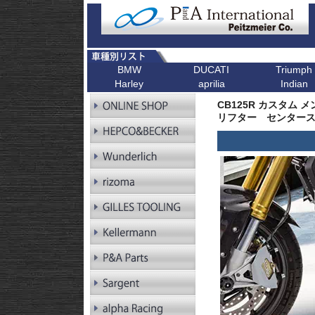
BMW
DUCATI
Triumph
Harley
aprilia
Indian
R シリーズ
F シリーズ
ピックアップ
K シリーズ
ピックアップ
ピックアップ
ピックアップ
ピックアップ
R1300GS
F900XR
Scrambler
K1600GT/GTL
Bonneville T1
CB125R カスタム 
R1300GS
F900R
Scrambler 1100
K1600B
Tiger 900
Pan America
リフター センタース
Adventure
R1250GS
F900GS
Multistrada V4
K1600GrandAm
Trident 660
Kellermann ウインカー
R1250GS
F900GS Adventure
Monster V2
K1300R
SpeedTwin 90
Adventure
R18
F850GS
Monster
K1300S
Scrambler 900
R18B
F800GS 24-
Diavel
K1200R
StreetTwin
R18 Classic
F800GS -18
X Diavel
K1200S
StreetTriple
R18 Roctane
F750GS
DesertX
K1300GT
Scrambler 40
R18
F700GS
K1200GT
Scrambler 40
Transcontinental
R12
F650GS
K1200LT
Speed 400
R12 nineT
F450GS
Tracker 400
R12 G/S
F800R
R12S
F800GT
RnineT
F800ST
RnineT Urban G/S
F800S
RnineT Scrambler
RnineT Racer