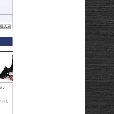
。
タン
ルドし