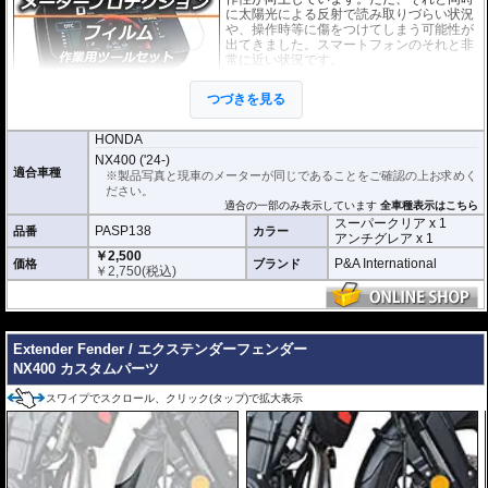
に太陽光による反射で読み取りづらい状況
や、操作時等に傷をつけてしまう可能性が
出てきました。スマートフォンのそれと非
常に近い状況です。
このメーターパネルプロテクションフィル
つづきを見る
ムは不要な傷や汚れからメーターパネルを
保護します。
セットには２枚のフィルム(ス
ーパークリアとアンチグレア)が入っており
、それぞれ目的に合わせたものをご
HONDA
利用いただけます。
NX400 ('24-)
適合車種
※製品写真と現車のメーターが同じであることをご確認の上お求めく
スーパークリア :
耐摩耗性が非常に高く、
ださい。
透明性の高いフィルム。貼り付けてしまう
適合の一部のみ表示しています
全車種表示はこちら
とメーターになじみ、フィルムの存在がほ
スーパークリア x 1
とんどわからなくなります。
PASP138
品番
カラー
アンチグレア x 1
￥2,500
アンチグレア :
マット仕上げが施され、太
P&A International
価格
ブランド
￥
2,750
(税込)
陽光などによる反射を軽減。視認性の低下
を防ぎ、メーターを読み取りやすくしま
す。もちろん傷に対しても有効です。
---
取付キット付属 :
取り付けに便利なクリー
Extender Fender / エクステンダーフェンダー
ニングクロス、細かい埃も除去する粘着シート、気泡の混入を防ぎ、きれいに
仕上げるスキージがセットになっています。
NX400 カスタムパーツ
またこのフィルムは
多少の気泡なら数時間から２日ほどで自然に気泡が消える
スワイプでスクロール、クリック(タップ)で拡大表示
優れもの。満足のいく取付が容易になりました。
シリコーン系粘着材を採用し、メーターを痛めることがありません。フィルム
を剥がせば、元通りの状態になります。