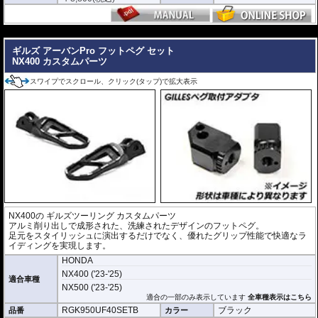
---
ギルズ アーバンPro フットペグ セット
NX400 カスタムパーツ
スワイプでスクロール、クリック(タップ)で拡大表示
NX400の
ギルズツーリング カスタムパーツ
アルミ削り出しで成形された、洗練されたデザインのフットペグ。
足元をスタイリッシュに演出するだけでなく、優れたグリップ性能で快適なラ
イディングを実現します。
HONDA
NX400 ('23-'25)
適合車種
NX500 ('23-'25)
適合の一部のみ表示しています
全車種表示はこちら
RGK950UF40SETB
ブラック
品番
カラー