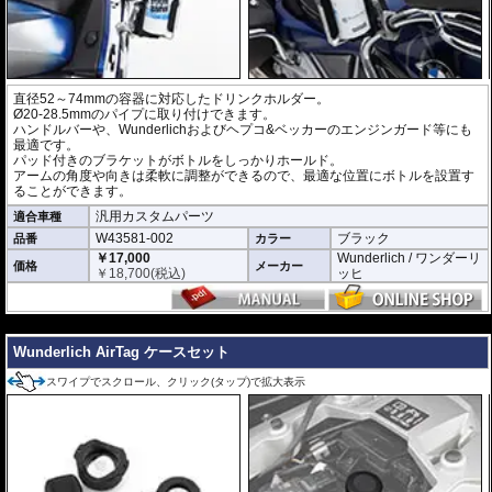
直径52～74mmの容器に対応したドリンクホルダー。
Ø20-28.5mmのパイプに取り付けできます。
ハンドルバーや、Wunderlichおよびヘプコ&ベッカーのエンジンガード等にも
最適です。
パッド付きのブラケットがボトルをしっかりホールド。
アームの角度や向きは柔軟に調整ができるので、最適な位置にボトルを設置す
ることができます。
汎用カスタムパーツ
適合車種
W43581-002
ブラック
品番
カラー
￥17,000
Wunderlich / ワンダーリ
価格
メーカー
￥
18,700
(税込)
ッヒ
---
Wunderlich AirTag ケースセット
スワイプでスクロール、クリック(タップ)で拡大表示