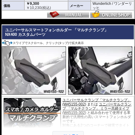
￥9,300
Wunderlich / ワンダーリ
価格
メーカー
￥
10,230
(税込)
ッヒ
---
ユニバーサルスマートフォンホルダー 「マルチクランプ」
NX400 カスタムパーツ
スワイプでスクロール、クリック(タップ)で拡大表示
ユニバーサルクランプ「マルチクランプ」
(W45155-002)
または
ユニバーサルクラン
プ 「マルチクランプ」 ミラー共締タイプ
(W45155-302)
と組み合わせて使用する革
新的で汎用性の高いスマートフォンホルダ
ーです。
対角にある2つのコーナーで確実でタイト
なフィット感を提供します。
長さ135～180mm、厚さ11mmまでのスマ