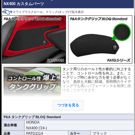
NX400 カスタムパーツ
スワイプでスクロール、クリック(タップ)で拡大表示
タンク周りのホールド性が劇的に向上する
ことで、コントロール性を向上。また、ニ
ーグリップ時に余分な力を使う必要がなく
なり、負担も大幅に軽減。長時間のライデ
ィングでも高いパフォーマンスを発揮し続
けることができます。
このニーグリップパッドは各車両のタンク
の3D形状に合わせて開発。マシンに最適な
つづきを見る
形状・ポジションを実現しています。さら
に機能性を徹底的に追求した結果、このパ
ッドために専用に開発された特別な素材を使用しています。
P&A タンクグリップ BLOQ Standard
HONDA
「P&A タンクグリップ BLOQ Standard」 :
パッドの厚みわずか0.9mm。ニー
適合車種
グリップの際にタンクサイズに違和感がなく、高い一体感を生み出していま
NX400 ('24-)
す。パッド表面には適度な摩擦抵抗があり、十分なグリップ性能と保護性能を
PATG1114
ブラック
品番
カラー