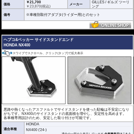
￥21,700
GILLES / ギルズ ツーリ
価格
メーカー
￥
23,870
(税込)
ング
※車種別取付アダプタ(ライダー用)とのセット
備考
---
ヘプコ&ベッカー サイドスタンドエンド
HONDA NX400
スワイプでスクロール、クリック(タップ)で拡大表示
悪路や熱くなったアスファルトでサイドスタンドを使った駐輪は不安定になり
がちです。NX400のサイドスタンドの底面積を増やし、安定性を高めます。
各車種専用設計のため、安定した取り付けが可能です。
HONDA
適合車種
NX400 ('24-)
適合の一部のみ表示しています
全車種表示はこちら