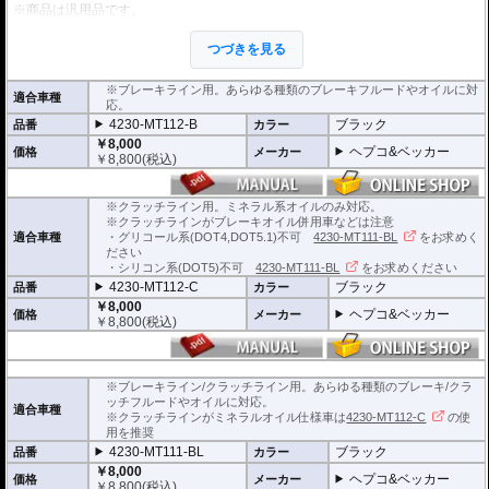
※商品は汎用品です。
※1個単位での販売となります。
※安全に深く関わるパーツですので、プロショップでの交換を強くおすすめし
つづきを見る
ます。
※ワイヤー仕様車には使用できません。
※ブレーキライン用。あらゆる種類のブレーキフルードやオイルに対
適合車種
応。
4230-MT112-B
ブラック
品番
カラー
￥8,000
ヘプコ&ベッカー
価格
メーカー
￥
8,800
(税込)
※クラッチライン用。ミネラル系オイルのみ対応。
※クラッチラインがブレーキオイル併用車などは注意
適合車種
・グリコール系(DOT4,DOT5.1)不可
4230-MT111-BL
をお求めく
ださい
・シリコン系(DOT5)不可
4230-MT111-BL
をお求めください
4230-MT112-C
ブラック
品番
カラー
￥8,000
ヘプコ&ベッカー
価格
メーカー
￥
8,800
(税込)
※ブレーキライン/クラッチライン用。あらゆる種類のブレーキ/クラ
ッチフルードやオイルに対応。
適合車種
※クラッチラインがミネラルオイル仕様車は
4230-MT112-C
の使
用を推奨
4230-MT111-BL
ブラック
品番
カラー
￥8,000
ヘプコ&ベッカー
価格
メーカー
￥
8,800
(税込)