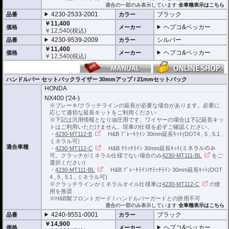
適合の一部のみ表示しています
全車種表示はこちら
4230-2533-2001
ブラック
品番
カラー
￥11,400
ヘプコ&ベッカー
価格
メーカー
￥
12,540
(税込)
4230-9539-2009
シルバー
品番
カラー
￥11,400
ヘプコ&ベッカー
価格
メーカー
￥
12,540
(税込)
ハンドルバー セットバックライザー 30mmアップ / 21mmセットバック
HONDA
NX400 ('24-)
※ブレーキ/クラッチラインの延長が必要な場合があります。必要に
応じて適切な延長キットをご利用ください
※下記は汎用情報となり油圧用です。ワイヤーの場合は下記延長キッ
トはご利用いただけません。現車の仕様を必ずご確認ください。
・
4230-MT112-B
H&B ﾌﾞﾚｰｷﾗｲﾝ 30mm延長ｷｯﾄ(DOT4 , 5 , 5.1 ,
ミネラル可)
適合車種
・
4230-MT112-C
H&B ｸﾗｯﾁﾗｲﾝ 30mm延長ｷｯﾄ(ミネラルのみ
可。クラッチがミネラル仕様でない場合のみ
4230-MT111-BL
をご
選択ください)
・
4230-MT111-BL
H&B ﾌﾞﾚｰｷﾗｲﾝ/ｸﾗｯﾁﾗｲﾝ 30mm延長ｷｯﾄ(DOT
4 , 5 , 5.1 , ミネラル可)
※クラッチラインがミネラルオイル仕様車は
4230-MT112-C
の使
用を推奨
※H&B製フロントガード / ハンドルバーガードとの併用不可
適合の一部のみ表示しています
全車種表示はこちら
4240-9551-0001
ブラック
品番
カラー
￥14,900
ヘプコ&ベッカー
価格
メーカー