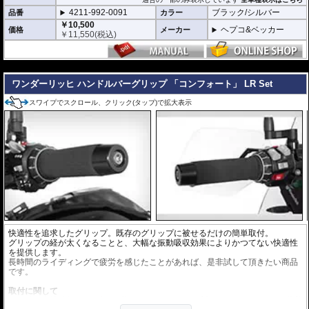
4211-992-0091
ブラック/シルバー
品番
カラー
￥10,500
ヘプコ&ベッカー
価格
メーカー
￥
11,550
(税込)
---
ワンダーリッヒ ハンドルバーグリップ 「コンフォート」 LR Set
スワイプでスクロール、クリック(タップ)で拡大表示
快適性を追求したグリップ。既存のグリップに被せるだけの簡単取付。
グリップの経が太くなることと、大幅な振動吸収効果によりかつてない快適性
を提供します。
長時間のライディングで疲労を感じたことがあれば、是非試して頂きたい商品
です。
取付に関して
取付時は中性洗剤を
5%以下に
薄めたものをグリップ内側にたっぷり塗り、装着