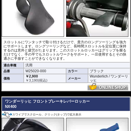
スロットルにワンタッチで取り付けるだけで、貴方のロングツーリングを強力
にサポートします。ロングツーリングなど、長時間スロットルを定位置に保持
するのは意外と疲労がたまります。このスロットルロッカーはグリップを握る
だけでなく、手の平でもスロットルワークをサポート。一旦使用するとその快
適さに手放すことができなくなります。
汎用
適合車種
W25020-000
ブラック
品番
カラー
￥2,900
Wunderlich / ワンダーリ
価格
メーカー
￥
3,190
(税込)
ッヒ
---
ワンダーリッヒ フロントブレーキレバーロッカー
NX400
スワイプでスクロール、クリック(タップ)で拡大表示