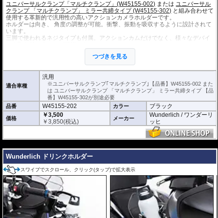
ユニバーサルクランプ「マルチクランプ」(W45155-002)
または
ユニバーサル
クランプ 「マルチクランプ」 ミラー共締タイプ (W45155-302)
と組み合わせて
使用する革新的で汎用性の高いアクションカメラホルダーです。
ホルダーは向き、 角度の調整が可能。衝撃、振動を吸収するように設計されて
います。
三脚で使われるネジタイプも付属。アクションカムだけでなく、様々なデバイ
スを取り付けることが可能です。
つづきを見る
汎用
※ユニバーサルクランプ｢マルチクランプ｣【品番】W45155-002 また
適合車種
は ユニバーサルクランプ 「マルチクランプ」 ミラー共締タイプ 【品
番】W45155-302が別途必要
W45155-202
ブラック
品番
カラー
￥3,500
Wunderlich / ワンダーリ
価格
メーカー
￥
3,850
(税込)
ッヒ
---
Wunderlich ドリンクホルダー
スワイプでスクロール、クリック(タップ)で拡大表示