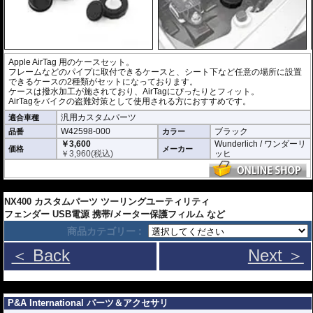
Apple AirTag 用のケースセット。
フレームなどのパイプに取付できるケースと、シート下など任意の場所に設置
できるケースの2種類がセットになっております。
ケースは撥水加工が施されており、AirTagにぴったりとフィット。
AirTagをバイクの盗難対策として使用される方におすすめです。
汎用カスタムパーツ
適合車種
W42598-000
ブラック
品番
カラー
￥3,600
Wunderlich / ワンダーリ
価格
メーカー
￥
3,960
(税込)
ッヒ
---
NX400 カスタムパーツ ツーリングユーティリティ
フェンダー USB電源 携帯/メーター保護フィルム など
商品カテゴリー :
＜ Back
Next ＞
---
P&A International パーツ＆アクセサリ