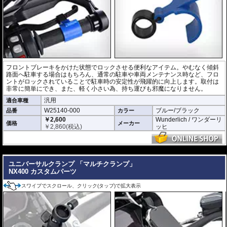
フロントブレーキをかけた状態でロックさせる便利なアイテム。やむなく傾斜
路面へ駐車する場合はもちろん、通常の駐車や車両メンテナンス時など、フロ
ントがロックされていることで駐車時の安定性が飛躍的に向上します。取付は
非常に簡単にでき、また、軽く小さい為、持ち運びも邪魔になりません。
汎用
適合車種
W25140-000
ブルー/ブラック
品番
カラー
￥2,600
Wunderlich / ワンダーリ
価格
メーカー
￥
2,860
(税込)
ッヒ
---
ユニバーサルクランプ 「マルチクランプ」
NX400 カスタムパーツ
スワイプでスクロール、クリック(タップ)で拡大表示