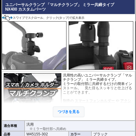
ユニバーサルクランプ 「マルチクランプ」 ミラー共締タイプ
NX400 カスタムパーツ
スワイプでスクロール、クリック(タップ)で拡大表示
汎用性の高いユニバーサルクランプ「マル
チクランプ」 ミラー共締タイプ。
ミラーの取付部に共締するだけの簡単イン
ストール。 見た目もスッキリと仕上げる
ことができます。
別売の
スマートフォンホルダー
や
アクシ
ョンカメラホルダー
をご利用頂くことで、
スマートに搭載が可能になります。
つづきを見る
汎用
適合車種
※ミラー取付部へ共締め
W45155-302
ブラック
品番
カラー