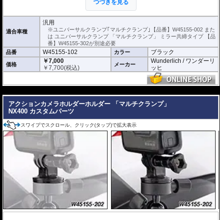
つづきを見る
ートフォンが取付可能です。
スマートフォンとの接触部分には絶縁性の
振動吸収スポンジゴムを採用。
汎用
角度と縦置きまたは横置きの調整が可能。
※ユニバーサルクランプ｢マルチクランプ｣【品番】W45155-002 また
適合車種
は ユニバーサルクランプ 「マルチクランプ」 ミラー共締タイプ 【品
番】W45155-302が別途必要
W45155-102
ブラック
品番
カラー
￥7,000
Wunderlich / ワンダーリ
価格
メーカー
￥
7,700
(税込)
ッヒ
---
アクションカメラホルダーホルダー 「マルチクランプ」
NX400 カスタムパーツ
スワイプでスクロール、クリック(タップ)で拡大表示