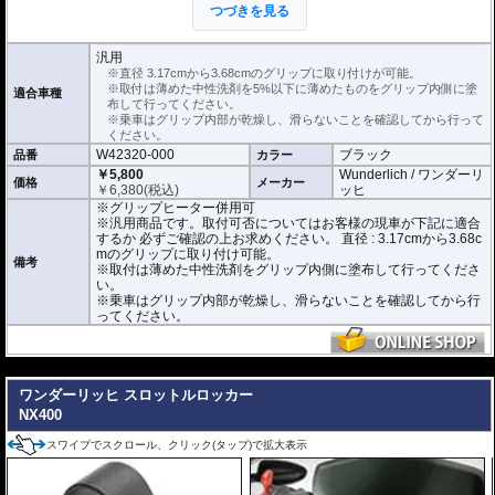
してください。
つづきを見る
※中性洗剤が多すぎると乾燥に時間がかかります。ご注意ください。
正しく装着すれば容易に取り付けることが可能です。
使用時の安全のため乾燥時は全く滑りません。乾いた状態で取り付けると破損
汎用
に繋がります。
※直径 3.17cmから3.68cmのグリップに取り付けが可能。
乗車はグリップ内部が乾燥し、滑らないことを確認してから行ってください。
※取付は薄めた中性洗剤を5%以下に薄めたものをグリップ内側に塗
適合車種
布して行ってください。
こちらの商品は汎用商品として掲載しています。
※乗車はグリップ内部が乾燥し、滑らないことを確認してから行って
NX400で取付確認を行っているわけではありません。
ください。
取付可否についてはお客様の現車が下記に適合するか 必ずご確認の上お求めく
W42320-000
ブラック
品番
カラー
ださい。
直径 : 3.17cmから3.68cmのグリップに取り付けが可能。
￥5,800
Wunderlich / ワンダーリ
価格
メーカー
素材 : ネオプトン
￥
6,380
(税込)
ッヒ
厚さ : 3.8mm
※グリップヒーター併用可
長さ : 12.7cm
※汎用商品です。取付可否についてはお客様の現車が下記に適合
するか 必ずご確認の上お求めください。 直径 : 3.17cmから3.68c
mのグリップに取り付け可能。
備考
※取付は薄めた中性洗剤をグリップ内側に塗布して行ってくださ
い。
※乗車はグリップ内部が乾燥し、滑らないことを確認してから行
ってください。
---
ワンダーリッヒ スロットルロッカー
NX400
スワイプでスクロール、クリック(タップ)で拡大表示