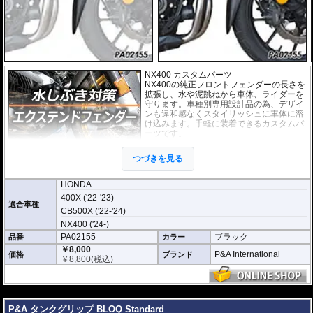
NX400 カスタムパーツ
NX400の純正フロントフェンダーの長さを
拡張し、水や泥跳ねから車体、ライダーを
守ります。車種別専用設計品の為、デザイ
ンも違和感なくスタイリッシュに車体に溶
け込みます。手軽に装着できるカスタムパ
ーツです。
取付は付属の強力粘着シートを使い、簡単
つづきを見る
に行えます。通常使用での脱落は心配あり
ませんが、取付作業の不備(洗浄、脱脂不十
分)等においてはこの限りではありません。ビスまたはトリムクリップが付属し
HONDA
ているパッケージについてはこれらの使用を強く推奨いたします。使用されて
400X ('22-'23)
いない場合の脱落による保証は致しかねます。
適合車種
CB500X ('22-'24)
どのような効果があるパーツですか？
NX400 ('24-)
NX400の純正フロントフェンダーの長さを拡張し、水や泥跳ねから車体、ライ
PA02155
ブラック
品番
カラー
ダーを強力に守ります。
￥8,000
P&A International
価格
ブランド
￥
8,800
(税込)
※写真はイメージです。車種により、フェンダーのデザインは多少異なりま
す。
---
P&A タンクグリップ BLOQ Standard