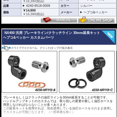
￥
16,390
(税込)
4240-9518-0009
シルバー
品番
カラー
￥14,900
ヘプコ&ベッカー
価格
メーカー
￥
16,390
(税込)
---
NX400 汎用 ブレーキライン/クラッチライン 30mm延長キット
ヘプコ&ベッカー カスタムパーツ
スワイプでスクロール、クリック(タップ)で拡大表示
ブレーキもしくはクラッチの油圧ラインを30mm延長することが可能です。
ハンドルアップキットのカスタムでは、取り回しの変更や新しく油圧ホースを
用意しなければならないことが多々あります。
この延長キットを使用すれば、現在使用している油圧ホースをそのまま使用し
てカスタムが可能になります。（一部車種を除く）