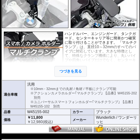
ハンドルバー、エンジンガード、タンクガ
ード、センターキャリア等に簡単かつ確実
に取り付けることができます。 「マルチク
ランプ」は、直径10～32mmのすべてのパ
イプに対応しています。大きな特徴とし
て、特殊なクランプ機構により、丸いパイ
プや四角いパイプだけでなく、センターキ
ャリアのような平板状のものにも対応して
いることです。
つづきを見る
別売の
スマートフォンホルダー
や
アクシ
ョンカメラホルダー
をご利用頂くことで、スマートに搭載が可能になります。
汎用
※10mm - 32mmまでの丸材 / 角材 / 平板にクランプ可能
取付、取り外しは付属の専用トグルを使用して行います。 取り付けた後は、
※アクションカメラホルダー｢マルチクランプ｣ 【品番】W45155-202
適合車種
トグルを外せば盗難を防ぐ事ができます。
別売
ブラックアルマイト仕上げ アルミニウム製。
※ユニバーサルスマートフォンホルダー｢マルチクランプ｣ 【品番】
W45155-102 別売
W45155-002
ブラック
品番
カラー
￥11,800
Wunderlich / ワンダーリ
価格
メーカー
￥
12,980
(税込)
ッヒ
---