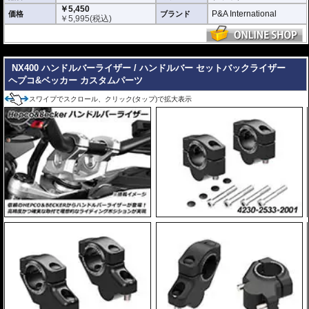
発揮します。
￥5,450
P&A International
価格
ブランド
￥
5,995
(税込)
※取付キット付属 : 取り付けに便利なクリーニングクロス、脱脂用アルコール
シート、気泡の混入を防ぎ、きれいに仕上げるスキージがセットになっていま
す。
---
NX400 ハンドルバーライザー / ハンドルバー セットバックライザー
ヘプコ&ベッカー カスタムパーツ
スワイプでスクロール、クリック(タップ)で拡大表示