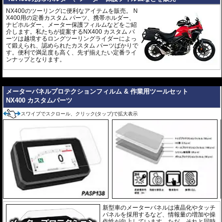
NX400のツーリングに便利なアイテムを販売。 N
X400用の定番カスタム パーツ、携帯ホルダー、
ナビホルダー、メーター保護フィルムなどをご紹
介します。私たちが提案するNX400 カスタム パ
ーツは越境するロングツーリングライダーによっ
て鍛えられ、認められたカスタム パーツばかりで
す。便利で満足度も高く、先ず揃えたい定番ライ
ンナップとなります。
---
メーターパネルプロテクションフィルム & 作業用ツールセット
NX400 カスタムパーツ
スワイプでスクロール、クリック(タップ)で拡大表示
新型車のメーターバネルは液晶化やタッチ
パネルを採用するなど、情報量の増加や操
作性が向上しています。ただ、それと同時