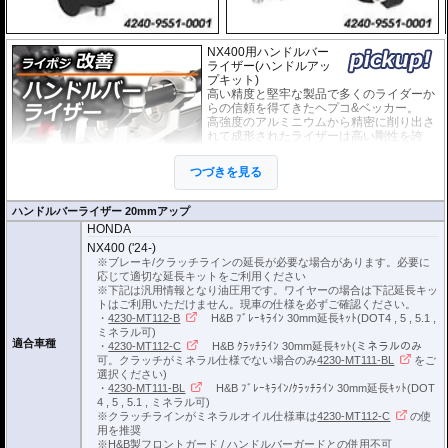
NX400用ハンドルバー
ライザー(ハンドルアッ
プキット)
高い精度と堅牢な製品で多くのライダーか
らの信頼を得てきたヘプコ&ベッカー。
高強度のアルミニウムから精密に削り出さ
れて成形されたライザーは高い剛性を誇
り、ハンドルからのフィーリングが損なわ
れることもありません。
つづきを見る
EUの工業製品安全規格「TÜV」を取得
し、他のヘプコの商品と同様に高い安全
性、信頼性の商品となっております。
ハンドルバーライザー 20mmアップ
HONDA
※車体の個体差によりブレーキ/クラッチラインの延長が必要な場合がありま
NX400 ('24-)
す。
※ブレーキ/クラッチラインの延長が必要な場合があります。必要に
応じて適切な延長キットをご利用ください
ブレーキ/クラッチラインの延長にはヘプコ&ベッカーの延長キットがおすすめ
※下記は汎用情報となり油圧用です。ワイヤーの場合は下記延長キッ
です。
トはご利用いただけません。現車の仕様を必ずご確認ください。
詳細は
こちら
をご確認ください。
・
4230-MT112-B
H&B ﾌﾞﾚｰｷﾗｲﾝ 30mm延長ｷｯﾄ(DOT4 , 5 , 5.1 ,
ミネラル可)
適合車種
・
4230-MT112-C
H&B ｸﾗｯﾁﾗｲﾝ 30mm延長ｷｯﾄ(ミネラルのみ
可。クラッチがミネラル仕様でない場合のみ
4230-MT111-BL
をご
選択ください)
・
4230-MT111-BL
H&B ﾌﾞﾚｰｷﾗｲﾝ/ｸﾗｯﾁﾗｲﾝ 30mm延長ｷｯﾄ(DOT
4 , 5 , 5.1 , ミネラル可)
※クラッチラインがミネラルオイル仕様車は
4230-MT112-C
の使
用を推奨
※H&B製フロントガード / ハンドルバーガードとの併用不可