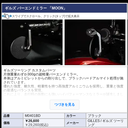
---
ギルズ バーエンドミラー 「MOON」
スワイプでスクロール、クリック(タップ)で拡大表示
ギルズツーリング カスタムパーツ
片側重量わずか300gの超軽量バーエンドミラー。
本体はアルミビレットからの削り出しで、ブラックハードアルマイト処理が施
されています。
優れた強度、耐久性、軽量性を持つ高強度アルミニウムを採用し、重量と強度
の最適なバランスを実現。
これにより、走行時の振動にも強いハイパフォーマンスなミラーが誕生しまし
た。
ミラーの角度や位置も調整が可能。視認性など安全へ関わる要素へも細心の注
つづきを見る
意が払われて設計されています。
※車検対応。
M0401BD
ブラック
品番
カラー
※1個単位での販売
￥26,600
GILLES / ギルズ ツーリ
※左右どちらにも使用できます。
価格
メーカー
￥
29,260
(税込)
ング