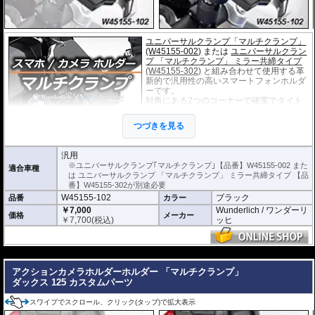
ユニバーサルクランプ「マルチクランプ」
(W45155-002)
または
ユニバーサルクラン
プ 「マルチクランプ」 ミラー共締タイプ
(W45155-302)
と組み合わせて使用する革
新的で汎用性の高いスマートフォンホルダ
ーです。
対角にある2つのコーナーで確実でタイト
なフィット感を提供します。
長さ135～180mm、厚さ11mmまでのスマ
つづきを見る
ートフォンが取付可能です。
スマートフォンとの接触部分には絶縁性の
振動吸収スポンジゴムを採用。
汎用
角度と縦置きまたは横置きの調整が可能。
※ユニバーサルクランプ｢マルチクランプ｣【品番】W45155-002 また
適合車種
は ユニバーサルクランプ 「マルチクランプ」 ミラー共締タイプ 【品
番】W45155-302が別途必要
W45155-102
ブラック
品番
カラー
￥7,000
Wunderlich / ワンダーリ
価格
メーカー
￥
7,700
(税込)
ッヒ
---
アクションカメラホルダーホルダー 「マルチクランプ」
ダックス 125 カスタムパーツ
スワイプでスクロール、クリック(タップ)で拡大表示