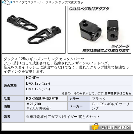
スワイプでスクロール、クリック(タップ)で拡大表示
ダックス 125の
ギルズツーリング カスタムパーツ
アルミ削り出しで成形された、洗練されたデザインのフットペグ。
足元をスタイリッシュに演出するだけでなく、優れたグリップ性能で快適なラ
イディングを実現します。
HONDA
DAX 125 ('22-)
適合車種
DAX 125 ('25-)
適合の一部のみ表示しています
全車種表示はこちら
RGK950UF40SETB
ブラック
品番
カラー
￥21,700
GILLES / ギルズ ツーリ
価格
メーカー
￥
23,870
(税込)
ング
※車種別取付アダプタ(ライダー用)とのセット
備考
---