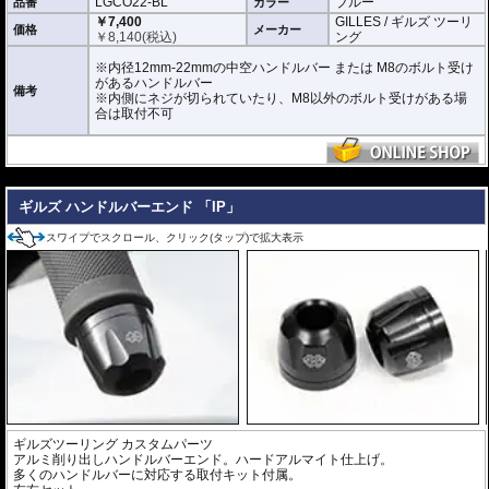
LGCO22-BL
ブルー
品番
カラー
￥7,400
GILLES / ギルズ ツーリ
価格
メーカー
￥
8,140
(税込)
ング
※内径12mm-22mmの中空ハンドルバー または M8のボルト受け
があるハンドルバー
備考
※内側にネジが切られていたり、M8以外のボルト受けがある場
合は取付不可
---
ギルズ ハンドルバーエンド 「IP」
スワイプでスクロール、クリック(タップ)で拡大表示
ギルズツーリング カスタムパーツ
アルミ削り出しハンドルバーエンド。ハードアルマイト仕上げ。
多くのハンドルバーに対応する取付キット付属。