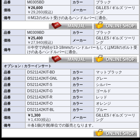
M0305BD
ブラック
してその存在感を高めます。
品番
カラー
￥26,600
GILLES / ギルズ ツーリ
価格
メーカー
￥
29,260
(税込)
ング
※M12のボルト受けのあるハンドルバーに適合。
備考
M0309BD
ブラック
品番
カラー
￥25,400
GILLES / ギルズ ツーリ
価格
メーカー
￥
27,940
(税込)
ング
※中空で内径が13-18mmのハンドルバーもしくはM18のボルト受
備考
けのあるハンドルバーに適合。
オプション : カラーインサート
DS21142KIT-BD
マットブラック
品番
カラー
DS21142KIT-GNL
グレー
品番
カラー
DS21142KIT-S
シルバー
品番
カラー
DS21142KIT-G
ゴールド
品番
カラー
DS21142KIT-R
レッド
品番
カラー
DS21142KIT-O
オレンジ
品番
カラー
DS21142KIT-BL
ブルー
品番
カラー
￥1,300
GILLES / ギルズ ツーリ
価格
メーカー
￥
1,430
(税込)
ング
※各1個(片側)単位での販売となります。
備考