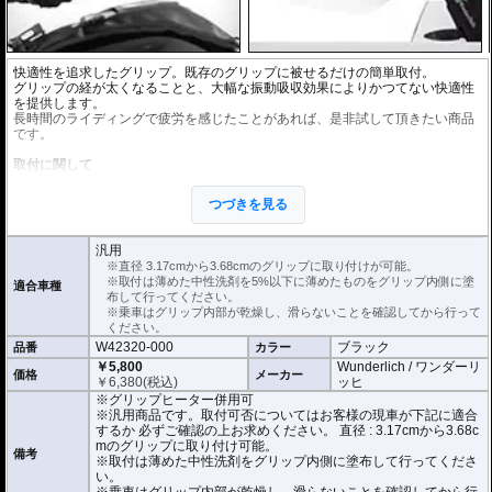
快適性を追求したグリップ。既存のグリップに被せるだけの簡単取付。
グリップの経が太くなることと、大幅な振動吸収効果によりかつてない快適性
を提供します。
長時間のライディングで疲労を感じたことがあれば、是非試して頂きたい商品
です。
取付に関して
取付時は中性洗剤を
5%以下に
薄めたものをグリップ内側にたっぷり塗り、装着
してください。
つづきを見る
※中性洗剤が多すぎると乾燥に時間がかかります。ご注意ください。
正しく装着すれば容易に取り付けることが可能です。
使用時の安全のため乾燥時は全く滑りません。乾いた状態で取り付けると破損
汎用
に繋がります。
※直径 3.17cmから3.68cmのグリップに取り付けが可能。
乗車はグリップ内部が乾燥し、滑らないことを確認してから行ってください。
※取付は薄めた中性洗剤を5%以下に薄めたものをグリップ内側に塗
適合車種
布して行ってください。
こちらの商品は汎用商品として掲載しています。
※乗車はグリップ内部が乾燥し、滑らないことを確認してから行って
ダックス 125で取付確認を行っているわけではありません。
ください。
取付可否についてはお客様の現車が下記に適合するか 必ずご確認の上お求めく
W42320-000
ブラック
品番
カラー
ださい。
直径 : 3.17cmから3.68cmのグリップに取り付けが可能。
￥5,800
Wunderlich / ワンダーリ
価格
メーカー
素材 : ネオプトン
￥
6,380
(税込)
ッヒ
厚さ : 3.8mm
※グリップヒーター併用可
長さ : 12.7cm
※汎用商品です。取付可否についてはお客様の現車が下記に適合
するか 必ずご確認の上お求めください。 直径 : 3.17cmから3.68c
mのグリップに取り付け可能。
備考
※取付は薄めた中性洗剤をグリップ内側に塗布して行ってくださ
い。
※乗車はグリップ内部が乾燥し、滑らないことを確認してから行