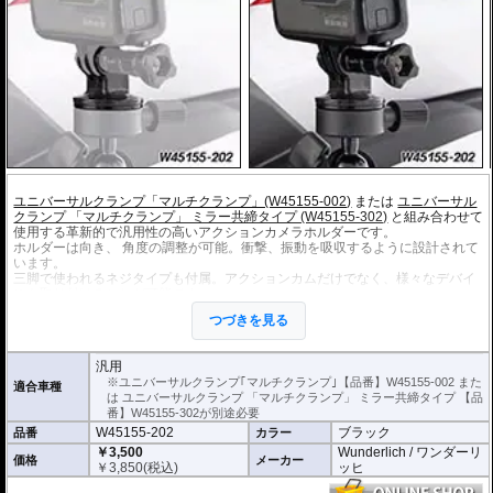
ユニバーサルクランプ「マルチクランプ」(W45155-002)
または
ユニバーサル
クランプ 「マルチクランプ」 ミラー共締タイプ (W45155-302)
と組み合わせて
使用する革新的で汎用性の高いアクションカメラホルダーです。
ホルダーは向き、 角度の調整が可能。衝撃、振動を吸収するように設計されて
います。
三脚で使われるネジタイプも付属。アクションカムだけでなく、様々なデバイ
スを取り付けることが可能です。
つづきを見る
汎用
※ユニバーサルクランプ｢マルチクランプ｣【品番】W45155-002 また
適合車種
は ユニバーサルクランプ 「マルチクランプ」 ミラー共締タイプ 【品
番】W45155-302が別途必要
W45155-202
ブラック
品番
カラー
￥3,500
Wunderlich / ワンダーリ
価格
メーカー
￥
3,850
(税込)
ッヒ