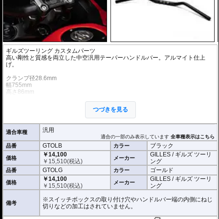
ギルズツーリング カスタムパーツ
高い剛性と質感を両立した中空汎用テーパーハンドルバー。アルマイト仕上
げ。
クランプ径28.6mm
幅755mm
高さ86mm
鋏角24度
クランプ幅140mm
つづきを見る
チューブ径14.2mm
※商品は汎用品です。ご購入の前に必ず寸法図をご確認いただき、商品の形状
汎用
適合車種
をお確かめください。
適合の一部のみ表示しています
全車種表示はこちら
※商品は汎用品ですが、一部車種はメーカーで取付の確認がされています。
GTOLB
ブラック
品番
カラー
￥14,100
GILLES / ギルズ ツーリ
価格
メーカー
￥
15,510
(税込)
ング
GTOLG
ゴールド
品番
カラー
￥14,100
GILLES / ギルズ ツーリ
価格
メーカー
￥
15,510
(税込)
ング
※スイッチボックスの取り付け穴やハンドルバー端の内側にねじ
備考
切りなどの加工はされていません。