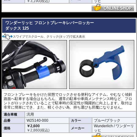
￥
3,190
(税込)
ッヒ
---
ワンダーリッヒ フロントブレーキレバーロッカー
ダックス 125
スワイプでスクロール、クリック(タップ)で拡大表示
フロントブレーキをかけた状態でロックさせる便利なアイテム。やむなく傾斜
路面へ駐車する場合はもちろん、通常の駐車や車両メンテナンス時など、フロ
ントがロックされていることで駐車時の安定性が飛躍的に向上します。取付は
非常に簡単にでき、また、軽く小さい為、持ち運びも邪魔になりません。
汎用
適合車種
W25140-000
ブルー/ブラック
品番
カラー
￥2,600
Wunderlich / ワンダーリ
価格
メーカー
￥
2,860
(税込)
ッヒ