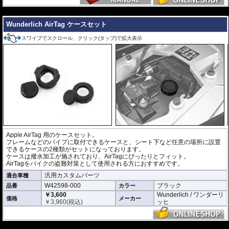
---
Wunderlich AirTag ケースセット
スワイプでスクロール、クリック(タップ)で拡大表示
Apple AirTag 用のケースセット。
フレームなどのパイプに取付できるケースと、シート下など任意の場所に設置
できるケースの2種類がセットになっております。
ケースは撥水加工が施されており、AirTagにぴったりとフィット。
AirTagをバイクの盗難対策として使用される方におすすめです。
汎用カスタムパーツ
適合車種
W42598-000
ブラック
品番
カラー
￥3,600
Wunderlich / ワンダーリ
価格
メーカー
￥
3,960
(税込)
ッヒ
---