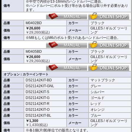
※中空で内径が13-18mmのハンドルバーに適合。
※商品は汎用品となり、主に２系統の取り付け方法をラインナップ。
※ハンドルバーにボルト受け等がある場合は取り外す必要があり
備考
(取付確認がされているものは下記の適合検索で適合品番をご確認いただけま
ます。
す。)
M0401BD 中空で内径が13-18mmのハンドルバーに適合
M0402BD M8もしくはM6のボルト受けのあるハンドルバーに適合
M0402BD
ブラック
品番
カラー
M0405BD M12のボルト受けのあるハンドルバーに適合
￥26,600
GILLES / ギルズ ツーリ
価格
メーカー
￥
29,260
(税込)
ング
別売オプションにカラーインサートをご用意。
※M8もしくはM6のボルト受けのあるハンドルバーに適合。
備考
車体のイメージに合わせたカスタムが可能となり、ワンポイントアクセントと
してその存在感を高めます。
M0405BD
ブラック
品番
カラー
￥26,600
GILLES / ギルズ ツーリ
価格
メーカー
￥
29,260
(税込)
ング
オプション : カラーインサート
DS21142KIT-BD
マットブラック
品番
カラー
DS21142KIT-GNL
グレー
品番
カラー
DS21142KIT-S
シルバー
品番
カラー
DS21142KIT-G
ゴールド
品番
カラー
DS21142KIT-R
レッド
品番
カラー
DS21142KIT-O
オレンジ
品番
カラー
DS21142KIT-BL
ブルー
品番
カラー
￥1,300
GILLES / ギルズ ツーリ
価格
メーカー
￥
1,430
(税込)
ング
※各1個(片側)単位での販売となります。
備考