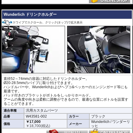
---
Wunderlich ドリンクホルダー
スワイプでスクロール、クリック(タップ)で拡大表示
直径52～74mmの容器に対応したドリンクホルダー。
Ø20-28.5mmのパイプに取り付けできます。
ハンドルバーや、Wunderlichおよびヘプコ&ベッカーのエンジンガード等にも
最適です。
パッド付きのブラケットがボトルをしっかりホールド。
アームの角度や向きは柔軟に調整ができるので、最適な位置にボトルを設置す
ることができます。
汎用カスタムパーツ
適合車種
W43581-002
ブラック
品番
カラー
￥17,000
Wunderlich / ワンダーリ
価格
メーカー
￥
18,700
(税込)
ッヒ