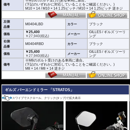
※M10のボルト受けのある車両に適合。
M10 × 14 / M10 × 14 1.25ピッチ / M10 × 14 1.25ピッチ 逆ネジ
(下記のいずれかに対応していることをご確認ください。)
備考
M10 × 14 / M10 × 14 1.25ピッチ / M10 × 14 1.25ピッチ 逆ネジ
M0404LBD / M0404RBD : M8のボルト受けのある車両に適合
※車体側のミラーの取り付け部分が下記のいずれかのネジに対応していること
をご確認ください。
M8 × 14 / M8 × 14 逆ネジ
左側
M0404LBD
ブラック
カラー
品番
※取付箇所の状況や干渉するものがないかなど、あらかじめ寸法図を参考に実
￥25,400
GILLES / ギルズ ツーリ
車にて事前にご確認願います。
価格
メーカー
￥
27,940
(税込)
ング
右側
M0404RBD
ブラック
カラー
品番
￥25,400
GILLES / ギルズ ツーリ
価格
メーカー
￥
27,940
(税込)
ング
※M8のボルト受けのある車両に適合。
(下記のいずれかに対応していることをご確認ください。)
備考
M8 × 14 / M8 × 14 逆ネジ
---
ギルズ バーエンドミラー 「STRATOS」
スワイプでスクロール、クリック(タップ)で拡大表示