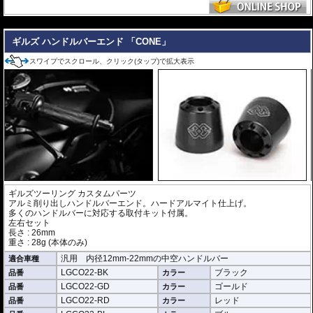
---
ギルズ ハンドルバーエンド 「CONE」
スワイプでスクロール、クリック(タップ)で拡大表示
ギルズツーリング カスタムパーツ
アルミ削り出しハンドルバーエンド。ハードアルマイト仕上げ。
多くのハンドルバーに対応する取付キット付属。
左右セット
長さ : 26mm
重さ : 28g (本体のみ)
汎用 内径12mm-22mmの中空ハンドルバー
適合車種
LGCO22-BK
ブラック
品番
カラー
LGCO22-GD
ゴールド
品番
カラー
LGCO22-RD
レッド
品番
カラー