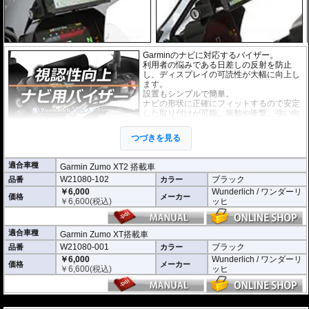
Garminのナビに対応するバイザー。
利用者の悩みである日差しの反射を防止
し、ディスプレイの可読性が大幅に向上し
ます。
設置もシンプルで簡単。
ナビの形状に正確にフィットするので安定
した取り付けが可能。振動や衝撃、強い向
かい風も問題ありません。
耐紫外線、高耐久。
つづきを見る
適合車種
Garmin Zumo XT2 搭載車
W21080-102
ブラック
品番
カラー
￥6,000
Wunderlich / ワンダーリ
価格
メーカー
￥
6,600
(税込)
ッヒ
適合車種
Garmin Zumo XT搭載車
W21080-001
ブラック
品番
カラー
￥6,000
Wunderlich / ワンダーリ
価格
メーカー
￥
6,600
(税込)
ッヒ
---