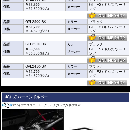
※写真はシリーズ代表イメージです。車種により形状、デザインが異なる場合
￥33,500
GILLES / ギルズ ツーリ
があります。
価格
メーカー
￥
36,850
(税込)
ング
※商品は汎用品です。ご購入の前に必ず寸法図をご確認いただき、商品の形状
をお確かめください。
GPL2500-BK
ブラック
品番
カラー
￥31,700
GILLES / ギルズ ツーリ
価格
メーカー
￥
34,870
(税込)
ング
GPL2510-BK
ブラック
品番
カラー
￥33,500
GILLES / ギルズ ツーリ
価格
メーカー
￥
36,850
(税込)
ング
GPL2410-BK
ブラック
品番
カラー
￥31,700
GILLES / ギルズ ツーリ
価格
メーカー
￥
34,870
(税込)
ング
---
ギルズ バーハンドルバー
スワイプでスクロール、クリック(タップ)で拡大表示