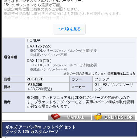
能となるアジャスタブルハンドルバーライザー。
15つのポジションから選択が可能。
※設定可能位置は画像の表をご参照ください。
※調整可能高/幅は取付箇所の状況により制限される可能性があります。
※純正ポジションとの比較は一例です。
アルミビレットからの削り出しにアルマイト処理を施した、見た目もにも美し
つづきを見る
い仕上がりの逸品。
ギルズ 「バーハンドルバー GTOL」 品番:GTOLB/GTOLG が別途必要。
HONDA
DAX 125 ('22-)
※GTOLシリーズのハンドルバーが別途必要
※純正ハンドルバー不可
適合車種
DAX 125 ('25-)
※GTOLシリーズのハンドルバーが別途必要
※純正ハンドルバー不可
適合の一部のみ表示しています
全車種表示はこちら
2DGT17B
ブラック
品番
カラー
￥35,200
GILLES / ギルズ ツーリ
価格
メーカー
￥
38,720
(税込)
ング
※公開しているマニュアルは2DGT17シリーズの代表のもので
す。ブラケットやアダプターなど、実際のパーツ構成や取付説明
備考
が異なる場合があります。
ギルズ アーバンPro フットペグ セット
ダックス 125 カスタムパーツ