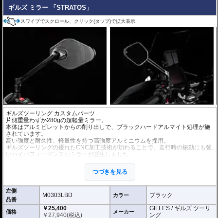
ギルズ ミラー 「STRATOS」
スワイプでスクロール、クリック(タップ)で拡大表示
ギルズツーリング カスタムパーツ
片側重量わずか280gの超軽量ミラー。
本体はアルミビレットからの削り出しで、ブラックハードアルマイト処理が施
されています。
高い強度と耐久性、軽量性を持つ高強度アルミニウムを採用。
ギルズツーリングの優れたCNC加工技術が加わることで、走行時の振動にも強
いハイパフォーマンスなミラーが誕生しました。
ミラーの角度や位置も調整が可能。柔軟な調整が可能でありながら、調整部が
緩んでしまう心配もありません。
つづきを見る
付属アダプターは汎用性が高く、多くの車種にご利用いただけます。
※車検対応
左側
※左右別売
M0303LBD
ブラック
カラー
品番
￥25,400
GILLES / ギルズ ツーリ
※商品は汎用品です。
価格
メーカー
￥
27,940
(税込)
ング
(取付確認がされているものは下記の適合検索で適合品番をご確認いただけま