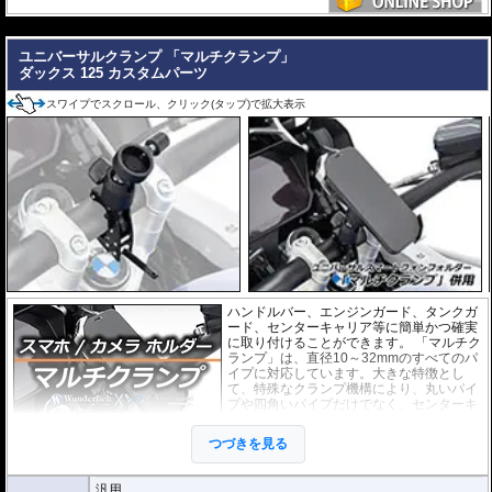
---
ユニバーサルクランプ 「マルチクランプ」
ダックス 125 カスタムパーツ
スワイプでスクロール、クリック(タップ)で拡大表示
ハンドルバー、エンジンガード、タンクガ
ード、センターキャリア等に簡単かつ確実
に取り付けることができます。 「マルチク
ランプ」は、直径10～32mmのすべてのパ
イプに対応しています。大きな特徴とし
て、特殊なクランプ機構により、丸いパイ
プや四角いパイプだけでなく、センターキ
ャリアのような平板状のものにも対応して
いることです。
つづきを見る
別売の
スマートフォンホルダー
や
アクシ
ョンカメラホルダー
をご利用頂くことで、スマートに搭載が可能になります。
汎用