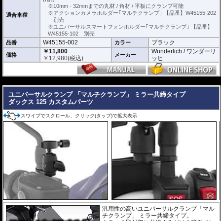
※10mm - 32mmまでの丸材 / 角材 / 平板にクランプ可能
取付、取り外しは付属の専用トグルを使用して行います。 取り付けた後は、
※アクションカメラホルダー｢マルチクランプ｣ 【品番】W45155-202
適合車種
トグルを外せば盗難を防ぐ事ができます。
別売
ブラックアルマイト仕上げ アルミニウム製。
※ユニバーサルスマートフォンホルダー｢マルチクランプ｣ 【品番】
W45155-102 別売
W45155-002
ブラック
品番
カラー
￥11,800
Wunderlich / ワンダーリ
価格
メーカー
￥
12,980
(税込)
ッヒ
---
ユニバーサルクランプ 「マルチクランプ」 ミラー共締タイプ
ダックス 125 カスタムパーツ
スワイプでスクロール、クリック(タップ)で拡大表示
汎用性の高いユニバーサルクランプ「マル
チクランプ」 ミラー共締タイプ。