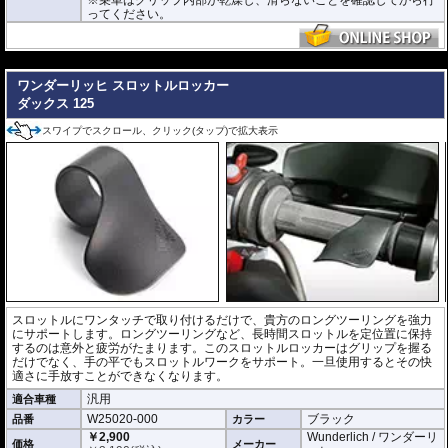
ってください。
---
ワンダーリッヒ スロットルロッカー
ダックス 125
スワイプでスクロール、クリック(タップ)で拡大表示
スロットルにワンタッチで取り付けるだけで、貴方のロングツーリングを強力
にサポートします。ロングツーリングなど、長時間スロットルを定位置に保持
するのは意外と疲労がたまります。このスロットルロッカーはグリップを握る
だけでなく、手の平でもスロットルワークをサポート。一旦使用するとその快
適さに手放すことができなくなります。
汎用
適合車種
W25020-000
ブラック
品番
カラー
￥2,900
Wunderlich / ワンダーリ
価格
メーカー