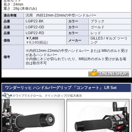
左右セット
長さ : 24mm
重さ : 28g (本体のみ)
汎用 内径12mm-22mmの中空ハンドルバー
適合車種
LGIP22-BK
ブラック
品番
カラー
LGIP22-GD
ゴールド
品番
カラー
LGIP22-RD
レッド
品番
カラー
￥7,400
GILLES / ギルズ ツーリ
価格
メーカー
￥
8,140
(税込)
ング
※内径12mm-22mmの中空ハンドルバー または M8のボルト受け
があるハンドルバー
備考
※内側にネジが切られていたり、M8以外のボルト受けがある場
合は取付不可
---
ワンダーリッヒ ハンドルバーグリップ 「コンフォート」 LR Set
スワイプでスクロール、クリック(タップ)で拡大表示