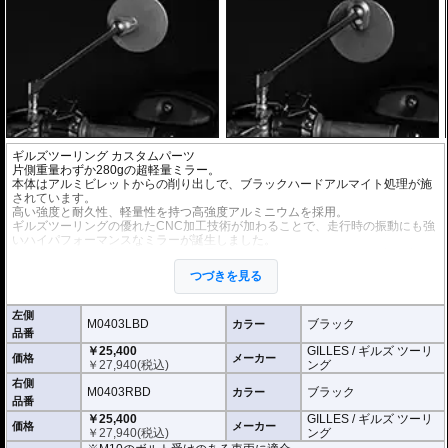
ギルズツーリング カスタムパーツ
片側重量わずか280gの超軽量ミラー。
本体はアルミビレットからの削り出しで、ブラックハードアルマイト処理が施
されています。
高い強度と耐久性、軽量性を持つ高強度アルミニウムを採用。
ギルズツーリングの優れたCNC加工技術が加わることで、走行時の振動にも強
いハイパフォーマンスなミラーが誕生しました。
ミラーの角度や位置も調整が可能。柔軟な調整が可能でありながら、調整部が
緩んでしまう心配もありません。
つづきを見る
付属アダプターは汎用性が高く、多くの車種にご利用いただけます。
※車検対応
左側
※左右別売
M0403LBD
ブラック
カラー
品番
￥25,400
GILLES / ギルズ ツーリ
※商品は汎用品です。
価格
メーカー
￥
27,940
(税込)
ング
(取付確認がされているものは下記の適合検索で適合品番をご確認いただけま
す。)
右側
M0403RBD
ブラック
カラー
品番
M0403LBD / M0403RBD : M10のボルト受けのある車両に適合
￥25,400
GILLES / ギルズ ツーリ
※車体側のミラーの取り付け部分が下記のいずれかのネジに対応していること
価格
メーカー
￥
27,940
(税込)
ング
をご確認ください。