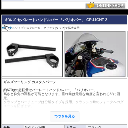
---
ギルズ セパレートハンドルバー 「バリオバー」 GP-LIGHT 2
スワイプでスクロール、クリック(タップ)で拡大表示
ギルズツーリング カスタムパーツ
約670gの超軽量セパーレートハンドルバー、「バリオバー」。
高さと仰角の調整が可能となります。垂れ角は最適な角度と言われる6°に固
定。
クランプとバーチューブは分離タイプを採用。クラッシュ時のフォークへのダ
メージを防ぎます。
取り付けが容易となるよう、取付け位置の刻印が施されています。
つづきを見る
ヤマハのチームはこのセパレートハンドルバーをWorldSBK、WorldSuperspor
t、IDM、R6 Cup Germanyで採用しています。
GPL2550-BK
ブラック
品番
カラー