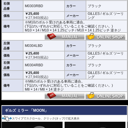
す。)
右側
M0303RBD
ブラック
カラー
品番
M0303LBD / M0303RBD : M10のボルト受けのある車両に適合
￥25,400
GILLES / ギルズ ツーリ
※車体側のミラーの取り付け部分が下記のいずれかのネジに対応していること
価格
メーカー
￥
27,940
(税込)
ング
をご確認ください。
※M10のボルト受けのある車両に適合。
M10 × 14 / M10 × 14 1.25ピッチ / M10 × 14 1.25ピッチ 逆ネジ
(下記のいずれかに対応していることをご確認ください。)
備考
M10 × 14 / M10 × 14 1.25ピッチ / M10 × 14 1.25ピッチ 逆ネジ
M0304LBD / M0304RBD : M8のボルト受けのある車両に適合
※車体側のミラーの取り付け部分が下記のいずれかのネジに対応していること
をご確認ください。
M8 × 14 / M8 × 14 逆ネジ
左側
M0304LBD
ブラック
カラー
品番
※取付箇所の状況や干渉するものがないかなど、あらかじめ寸法図を参考に実
￥25,400
GILLES / ギルズ ツーリ
車にて事前にご確認願います。
価格
メーカー
￥
27,940
(税込)
ング
右側
M0304RBD
ブラック
カラー
品番
￥25,400
GILLES / ギルズ ツーリ
価格
メーカー
￥
27,940
(税込)
ング
※M8のボルト受けのある車両に適合。
(下記のいずれかに対応していることをご確認ください。)
備考
M8 × 14 / M8 × 14 逆ネジ
---
ギルズ ミラー 「MOON」
スワイプでスクロール、クリック(タップ)で拡大表示