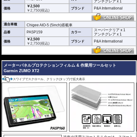
アンチグレア x 1
透明性の高いフィルム。貼り付けてしまう
￥2,500
と画面になじみ、フィルムの存在がほとん
P&A International
価格
ブランド
￥
2,750
(税込)
どわからなくなります。
アンチグレア :
マット仕上げが施され、太
陽光などによる反射を軽減。視認性の低下
適合車種
Chigee AIO-5 (5inch)搭載車
を防ぎ、画面を読み取りやすくします。も
スーパークリア x 1
PASP159
品番
ちろん傷に対しても有効です。
カラー
アンチグレア x 1
￥2,500
取付キット付属 :
取り付けに便利なクリー
P&A International
価格
ブランド
￥
2,750
(税込)
ニングクロス、細かい埃も除去する粘着シート、気泡の混入を防ぎ、きれいに
仕上げるスキージがセットになっています。
---
またこのフィルムは
多少の気泡なら数時間から２日ほどで自然に気泡が消える
優れもの。満足のいく取付が容易になりました。
メーターパネルプロテクションフィルム & 作業用ツールセット
Garmin ZUMO XT2
シリコーン系粘着材を採用し、画面を痛めることがありません。フィルムを剥
がせば、元通りの状態になります。
スワイプでスクロール、クリック(タップ)で拡大表示
近年の汎用スマートモニターは、スマート