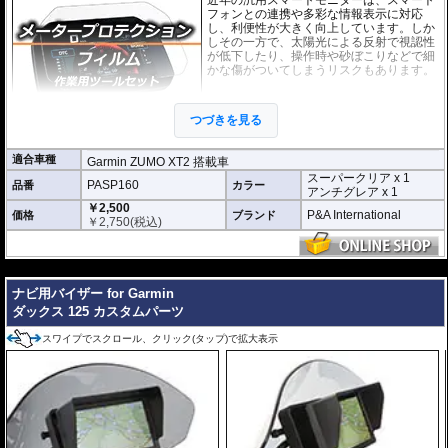
フォンとの連携や多彩な情報表示に対応
し、利便性が大きく向上しています。しか
しその一方で、太陽光による反射で視認性
が低下したり、操作時や砂ぼこりなどで細
かな傷がついてしまうリスクもあります。
このプロテクションフィルムは不要な傷や
汚れからディスプレイを保護します。
セッ
つづきを見る
トには２枚のフィルム(スーパークリアとア
ンチグレア)が入っており
、それぞれ目的に
合わせたものをご利用いただけます。
適合車種
Garmin ZUMO XT2 搭載車
スーパークリア x 1
スーパークリア :
耐摩耗性が非常に高く、
PASP160
品番
カラー
アンチグレア x 1
透明性の高いフィルム。貼り付けてしまう
￥2,500
と画面になじみ、フィルムの存在がほとん
P&A International
価格
ブランド
￥
2,750
(税込)
どわからなくなります。
アンチグレア :
マット仕上げが施され、太
陽光などによる反射を軽減。視認性の低下
---
を防ぎ、画面を読み取りやすくします。も
ナビ用バイザー for Garmin
ちろん傷に対しても有効です。
ダックス 125 カスタムパーツ
取付キット付属 :
取り付けに便利なクリー
ニングクロス、細かい埃も除去する粘着シート、気泡の混入を防ぎ、きれいに
スワイプでスクロール、クリック(タップ)で拡大表示
仕上げるスキージがセットになっています。
またこのフィルムは
多少の気泡なら数時間から２日ほどで自然に気泡が消える
優れもの。満足のいく取付が容易になりました。
シリコーン系粘着材を採用し、画面を痛めることがありません。フィルムを剥
がせば、元通りの状態になります。