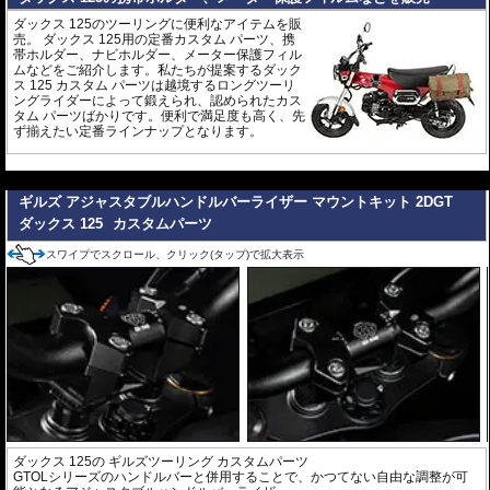
ダックス 125のツーリングに便利なアイテムを販
売。 ダックス 125用の定番カスタム パーツ、携
帯ホルダー、ナビホルダー、メーター保護フィル
ムなどをご紹介します。私たちが提案するダック
ス 125 カスタム パーツは越境するロングツーリ
ングライダーによって鍛えられ、認められたカス
タム パーツばかりです。便利で満足度も高く、先
ず揃えたい定番ラインナップとなります。
---
ギルズ アジャスタブルハンドルバーライザー マウントキット 2DGT
ダックス 125
カスタムパーツ
スワイプでスクロール、クリック(タップ)で拡大表示
ダックス 125の
ギルズツーリング カスタムパーツ
GTOLシリーズのハンドルバーと併用することで、かつてない自由な調整が可