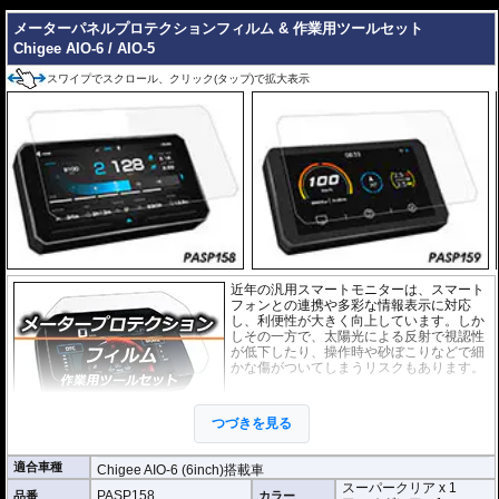
メーターパネルプロテクションフィルム & 作業用ツールセット
Chigee AIO-6 / AIO-5
スワイプでスクロール、クリック(タップ)で拡大表示
近年の汎用スマートモニターは、スマート
フォンとの連携や多彩な情報表示に対応
し、利便性が大きく向上しています。しか
しその一方で、太陽光による反射で視認性
が低下したり、操作時や砂ぼこりなどで細
かな傷がついてしまうリスクもあります。
このプロテクションフィルムは不要な傷や
汚れからディスプレイを保護します。
セッ
つづきを見る
トには２枚のフィルム(スーパークリアとア
ンチグレア)が入っており
、それぞれ目的に
合わせたものをご利用いただけます。
適合車種
Chigee AIO-6 (6inch)搭載車
スーパークリア x 1
スーパークリア :
耐摩耗性が非常に高く、
PASP158
品番
カラー