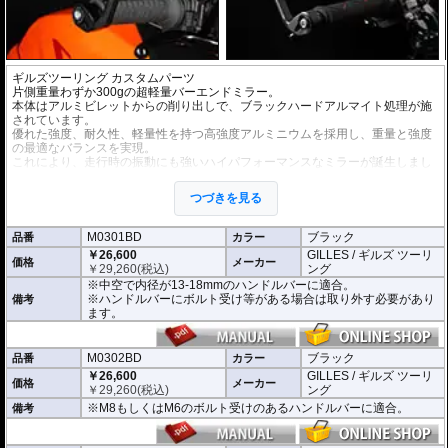
ギルズツーリング カスタムパーツ
片側重量わずか300gの超軽量バーエンドミラー。
本体はアルミビレットからの削り出しで、ブラックハードアルマイト処理が施
されています。
優れた強度、耐久性、軽量性を持つ高強度アルミニウムを採用し、重量と強度
の最適なバランスを実現。
これにより、走行時の振動にも強いハイパフォーマンスなミラーが誕生しまし
た。
ミラーの角度や位置も調整が可能。視認性など安全へ関わる要素へも細心の注
つづきを見る
意が払われて設計されています。
※車検対応。
M0301BD
ブラック
品番
カラー
※1個単位での販売
￥26,600
GILLES / ギルズ ツーリ
※左右どちらにも使用できます。
価格
メーカー
￥
29,260
(税込)
ング
※中空で内径が13-18mmのハンドルバーに適合。
※商品は汎用品となり、主に２系統の取り付け方法をラインナップ。
※ハンドルバーにボルト受け等がある場合は取り外す必要があり
備考
(取付確認がされているものは下記の適合検索で適合品番をご確認いただけま
ます。
す。)
M0301BD 中空で内径が13-18mmのハンドルバーに適合
M0302BD M8もしくはM6のボルト受けのあるハンドルバーに適合
M0302BD
ブラック
品番
カラー
M0305BD M12のボルト受けのあるハンドルバーに適合
￥26,600
GILLES / ギルズ ツーリ
価格
メーカー
M0309BD 中空で内径が13-18mmのハンドルバーもしくはM18のボルト受け
￥
29,260
(税込)
ング
のあるハンドルバーに適合
※M8もしくはM6のボルト受けのあるハンドルバーに適合。
備考
別売オプションにカラーインサートをご用意。
車体のイメージに合わせたカスタムが可能となり、ワンポイントアクセントと