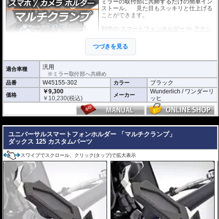
ミラーの取付部に共締するだけの簡単イン
ストール。 見た目もスッキリと仕上げる
ことができます。
別売の
スマートフォンホルダー
や
アクシ
ョンカメラホルダー
をご利用頂くことで、
スマートに搭載が可能になります。
つづきを見る
汎用
適合車種
※ミラー取付部へ共締め
W45155-302
ブラック
品番
カラー
￥9,300
Wunderlich / ワンダーリ
価格
メーカー
￥
10,230
(税込)
ッヒ
---
ユニバーサルスマートフォンホルダー 「マルチクランプ」
ダックス 125 カスタムパーツ
スワイプでスクロール、クリック(タップ)で拡大表示