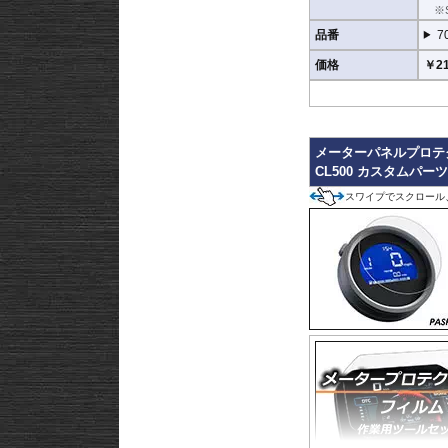
※S
品番
7
価格
￥21
メーターパネルプロテ
CL500 カスタムパー
スワイプでスクロール