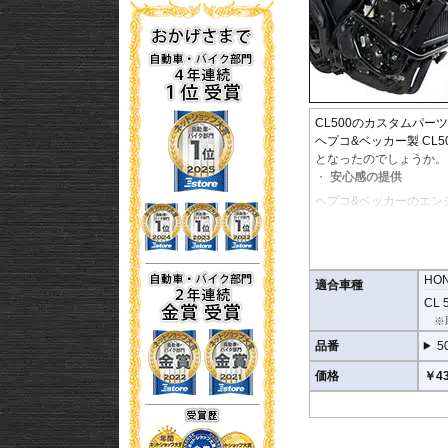
CL500のカスタムパーツ
ヘプコ&ベッカー製 CL
となったのでしょうか。
安心感の提供
ヘプコ&ベッカーのエン
など、ベテランでもヒヤ
ヘプコ&ベッカーではツ
高い安全性
HO
適合車種
万が一の有事から車体を
CL 5
なくする効果が期待でき
※
地面と車体の間への足の
品番
5
品質の差別化
価格
￥43
ヘプコ&ベッカーのエン
採用。
肉厚スチールの加工が施
す。