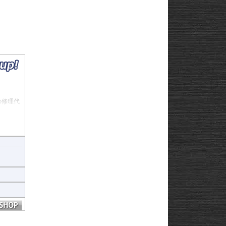
Strom250
-
e
Strom650
-
Strom800
-
Strom800DE
-
Strom1000
-
ABS 14-
Strom1050/DE
-
3-
Strom1050/XT
GN125
22
afe
の修理代
ージを少
重構造を
構造で