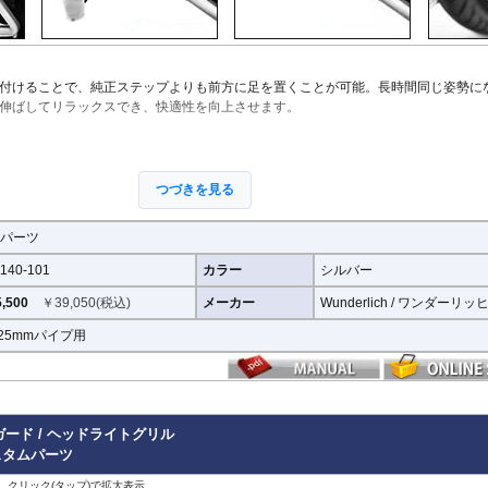
付けることで、純正ステップよりも前方に足を置くことが可能。長時間同じ姿勢に
伸ばしてリラックスでき、快適性を向上させます。
膝を曲げた状態が続くため、知らず知らずのうちに脚へ負担が蓄積します。本製品
つづきを見る
つけることができ、脚や腰の疲労軽減に役立ちます。
パーツ
滑り止めラバーを装備。安定した足掛かりを確保し、快適な使用感を実現します。
140-101
カラー
シルバー
クトに収納
,500
￥
39,050
(税込)
メーカー
Wunderlich / ワンダーリッ
ているため、使用しない時はスマートに収納可能。車体のスタイリングを損なうこ
25mmパイプ用
ンガードであれば装着可能。さまざまな車両で使用できる汎用性の高い設計です。
トガード / ヘッドライトグリル
スタムパーツ
す。事前にお持ちのエンジンガードの直径と取り付け部分が取付要件を満たしてい
、クリック(タップ)で拡大表示