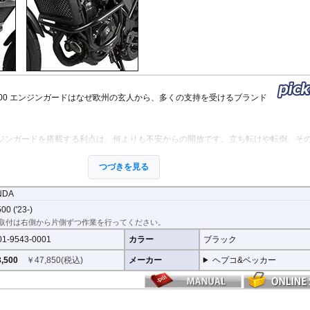
StreetFighter V4/S
Tiger 800/XC
CRF1000L AfricaTwin
XT700Z Tenere700
Z250
V
MP3
SuperSport 950
Tiger 850 Sport
CRF1100L AfricaTwin
XT1200Z SuperTener
Z400
V
FANTIC
Tiger 900
Crossrunner
YZF-R1 15-
Z500
V
Caballero
Tiger 1200 GT
Crosstourer
YZF-R1 -14
Z650/S
V
Tiger 1200 Rally
CTX700N
YZF-R125
Z650RS
V
Tiger 1200 XR/XC
Dax125
YZF-R15
Z7 Hybrid
V
Tiger 1200 Explorer
FORZA 750
YZF-R3 / YZF-R25
Z750
2
Tiger Sport 800
GB350S
YZF-R6
Z750R
-
500 エンジンガードはなぜ欧州の玄人から、多くの支持を受けるブランド
Tiger Sport 660
GROM MSX125
YZF-R7
Z800
Tracker 400
Monkey125
YZF-R9
Z900
Trident 660
NC700S
その他
Z900RS / c
ジンガードを搭載する利点は、何よりも不安からの開放です。立ち転けや転倒、そ
Trident 800
NC750S
Z1000
ッとすることがあります。
その他
NC750X 21-
Z1000SX
ーリングを心から楽しむことを目指し、製品を開発、お届けしています。
NC750X -20
Z1100
つづきを見る
NC700X
Z H2
NT1100
ZX-4R/R
NDA
NX400 / NX500
ZX-6R
守ります。直接のダメージを防ぐだけでなく、衝撃を多点に分散し、全体的にダメ
00 ('23-)
PCX 125
ZX-10R/R
ます。
取付は右側から片側ずつ作業を行ってください。
REBEL 250
ZX-14R
挟み込みなども防ぐことも大事な機能です。
01-9543-0001
カラー
ブラック
REBEL 500
ZZR1400
REBEL 1100
,500
￥
47,850
(税込)
メーカー
ヘプコ&ベッカー
VFR800F
ジンガードにはパイプ内部に性質の異なる特殊強化パイプをさらに1本追加させた2
VFR1200F
VFR800X Crossrunner
されている車両接合ポイントはトライ&エラーより導きだされた耐衝撃性に優れた
VFR1200X Crosstourer