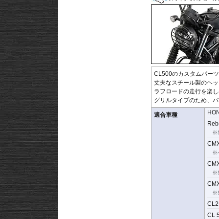
CL500のカスタムパーツ
丈夫なスチール製のヘッ
ラフロードの走行を楽し
グリルタイプのため、バ
HO
適合車種
Rebe
※S
CMX
※
CMX
※S
CMX1
※S
CL25
CL 5