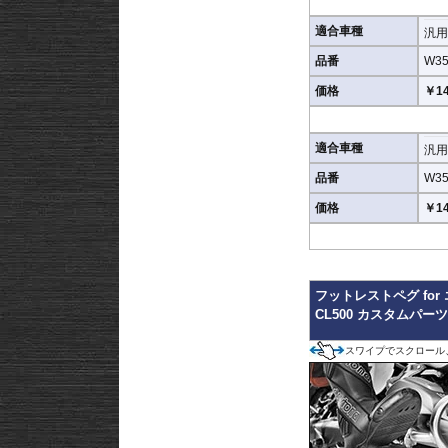
適合車種
汎用
品番
W35
価格
￥14
適合車種
汎用
品番
W35
価格
￥14
フットレストペグ for
CL500 カスタムパー
スワイプでスクロール