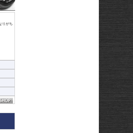
なりがち
を使用す
ヒ
となく装
ることを