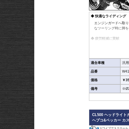
快適なライディング
エンジンガードへ取り
なツーリング時に脚を
疲労軽減に貢献
ロングツーリングでは
ることで姿勢に変化を
滑り止めラバー付属
適合車種
汎用
フットレスト表面には
品番
W41
使わない時はコンパ
価格
￥35
折りたたみ式を採用し
備考
※Ø
着できます。
高い汎用性
直径25mmのエンジ
CL500 ヘッドライ
ヘプコ&ベッカー カ
※商品は汎用品となりま
お確かめください。
スワイプでスクロール