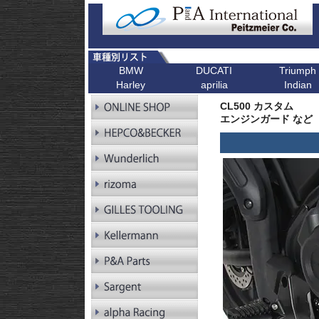
BMW
DUCATI
Triumph
Harley
aprilia
Indian
R シリーズ
F シリーズ
ピックアップ
K シリーズ
ピックアップ
ピックアップ
ピックアップ
ピックアップ
R1300GS
F900XR
Scrambler
K1600GT/GTL
Bonneville T1
CL500 カスタム
R1300GS
F900R
Scrambler 1100
K1600B
Tiger 900
Pan America
エンジンガード など
Adventure
R1250GS
F900GS
Multistrada V4
K1600GrandAm
Trident 660
Kellermann ウインカー
R1250GS
F900GS Adventure
Monster V2
K1300R
SpeedTwin 90
Adventure
R18
F850GS
Monster
K1300S
Scrambler 900
R18B
F800GS 24-
Diavel
K1200R
StreetTwin
R18 Classic
F800GS -18
X Diavel
K1200S
StreetTriple
R18 Roctane
F750GS
DesertX
K1300GT
Scrambler 40
R18
F700GS
K1200GT
Scrambler 40
Transcontinental
R12
F650GS
K1200LT
Speed 400
R12 nineT
F450GS
Tracker 400
R12 G/S
F800R
R12S
F800GT
RnineT
F800ST
RnineT Urban G/S
F800S
RnineT Scrambler
RnineT Racer