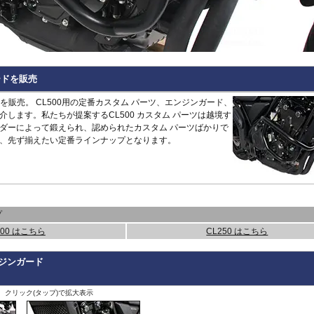
Hypermotard 796
トラッカー400
CB125R
MT-09 -20
1400GTR
-07
Continenta
B
VRSCDX
890 Duke/R
Hypermotard 698 Mono
デイトナ660
CB250R/CB300R
MT-09 Tracer
Eliminator
GT 650
Continenta
B
VRSCDXA
990 Duke
Hyperstrada 821
Bonneville America
CB650R
MT-10
ER6n
GT 535
Guerrilla
VRSCD
SuperDuke
Monster
Bonneville Bobber
CB1000R
NIKEN/GT
ER6f
450
Hunter
VRSCX
1290 SuperDuke
Monster V2
Bonneville Speedmaster
CB500 Hornet
R1 15-
KLE500
350
Himalayan
2
VRSCAW
1390 SuperDuke
Monster 696
Bonneville T100
CB750 Hornet
R1 -14
KLR650
450
Himalayan
-
B
VRSCA
125 Enduro R
ードを販売
Monster 796
Bonneville T120
CB1000 Hornet
R125
Meguro S1
411
Interceptor
VRSCB
390 Enduro R
Monster 821
Bonneville
CB1000GT
R15
Ninja 125
650
Meteor
XL883
690 Enduro R
ドを販売。 CL500用の定番カスタム パーツ、エンジンガード、
Monster 890
Daytona 660
CB1100
R3 / R25
Ninja 250
350
Super
XL1200C
125 SMC R
します。私たちが提案するCL500 カスタム パーツは越境す
Monster 937
Daytona 675
CB1100 EX
R6
Ninja 400
Meteor
Scram
XL1200L
390 SMC R
ダーによって鍛えられ、認められたカスタム パーツばかりで
Monster 1100 Evo
ROCKET 3
CB1100 RS
R7
Ninja 500
650
411
Shotgun
XL1200N
690 SMC R
、先ず揃えたい定番ラインナップとなります。
Monster 1100 S
Scrambler 400X
CB1300
SCR950
Ninja 636
650
XL1200R
890 SMT
CFMOTO
Monster 1200
Scrambler 400XC
CBF1000
SR400
Ninja 650
XL1200X Forty-Eight
990 Supermoto R
125NK
Multistrada V2
Scrambler 900
CBF1000F
Tenere700
Ninja 7 Hyb
RC125
450MT
Multistrada 950
Scrambler 1200
CBR650F
T-MAX560/TECH M
Ninja 1000
RC200
675NK
Multistrada 1200/S
Speed 400
CBR650R
T-MAX530/SX
Ninja 1100
RC390
675SR-R
Multistrada 1260/S
Speed Triple 1200
CBR400R/CBR500R
Tracer 900
Ninja H2 S
RC8
700CL-X
プ
Multistrada Enduro
Speed Triple 1050
CBR600RR
Tracer 9/GT
Versys-X 2
990 RC R
700MT
Multistrada V4
Speed Twin 900
CBR1000RR
XMAX
Versys 650
500 はこちら
CL250 はこちら
800MT/-X
Panigale
Speed Twin 1200
CBR1000RR-R
XSR125
Versys 100
2
1000MT-
Scrambler
Street Scrambler
CL250
XSR700
Versys 110
-
X
その他
ンジンガード
Scrambler 1100
Street Triple
CL500
XSR900 22-
Vulcan S
ツ
ZONTES
Scrambler Sixty2
Street Twin
CRF250L
XSR900 -21
W230
G
125-C2
StreetFighter
Thruxton 1200/R
CRF250 RALLY
XSR900GP
W800 / W6
、クリック(タップ)で拡大表示
StreetFighter V2/S
Thruxton
CRF450L
XJR1300
Z125
V
Piaggio