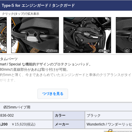
X-ADV 21-
のつなぎ方も差し込みタイプとすることで、充分な強度を確保。
ype-S for エンジンガード / タンクガード
X-ADV -20
、各所にツーリングライフの向上に貢献できるよう工夫が施されています。
XL750 Transalp
、クリック(タップ)で拡大表示
その他
スタムパーツ
 Slim / Smart / Special な機能的デザインのプロテクションパッド。
80mmの直線部分があれば取り付けが可能。
約5mmと薄く、今まであきらめていたエンジンガードと車体のクリアランスがタイ
がります。
なイメージが加わり、その印象も大きく向上します。
つづきを見る
アリング樹脂を採用。また、 パット正面にはアルミニウム製プレートを設置するこ
。
タンクガードに設置可能。(サイズ情報をもとに事前にご確認ください)
 Ø25mmパイプ用
836-002
カラー
ブラック
m
: 約5mm
,200
￥
15,620
(税込)
メーカー
Wunderlich / ワンダーリッ