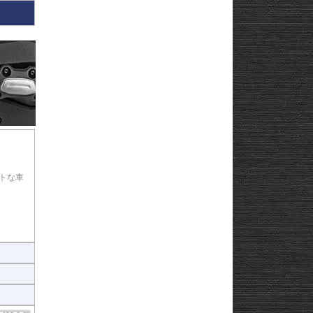
トな車
とで、
ヒ