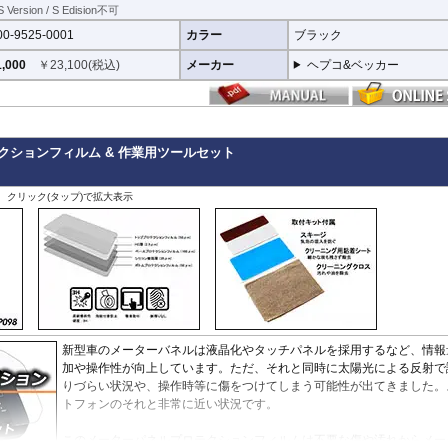
 Version / S Edision不可
00-9525-0001
カラー
ブラック
,000
￥
23,100
(税込)
メーカー
ヘプコ&ベッカー
クションフィルム & 作業用ツールセット
ツ
、クリック(タップ)で拡大表示
新型車のメーターバネルは液晶化やタッチパネルを採用するなど、情報
加や操作性が向上しています。ただ、それと同時に太陽光による反射で
りづらい状況や、操作時等に傷をつけてしまう可能性が出てきました。
トフォンのそれと非常に近い状況です。
このメーターパネルプロテクションフィルムは不要な傷や汚れからメー