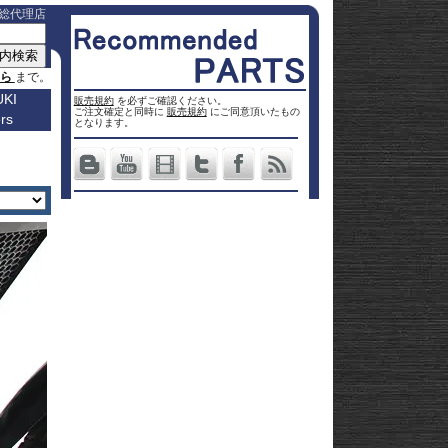
総代理店
ちら
まで。
KI
販売規約
を必ずご確認ください。
ご注文確定と同時に
販売規約
にご同意頂いたもの
rs
車種名
となります。
a
Others
ター
Vストロ
車種一覧
ーム 250
Vストロ
0
ページ
25
ーム 650
Vストロ
0
ckster
50
ーム 800
Vストロ
0
dventure
00
ーム
Vストロ
9R
moto
00
1000
ーム
Vストロ
00
36
050 23-
ーム
カタナ
78RR
GS
50
050 -22
隼 21-
 / OHV
 ハイブ
隼 -20
00
andit
00
-King
2 SX
L650 V-
 250
Strom
DL1000
650
-Strom
DR-Z4S
1000
DR-Z4SM
1100
ladius
GSF1250