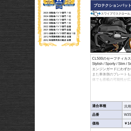
また多点支持や、パイプ
プロテクションパット T
これらのこだわりを元に
スワイプでスクロール
CL500のセーフティカ
Stylish / Sporty /
エンジンガードにわずか
また車体側のプレートも
体でも搭載の可能性が広
エンジンガードに機能的
パットは高剛性エンジニ
機能的なイメージを演出
多くのエンシンガード、
適合車種
汎用
品番
W35
本体寸法 : 80mm x 55m
車体側クランプ部分の厚さ 
価格
￥14
左右セット