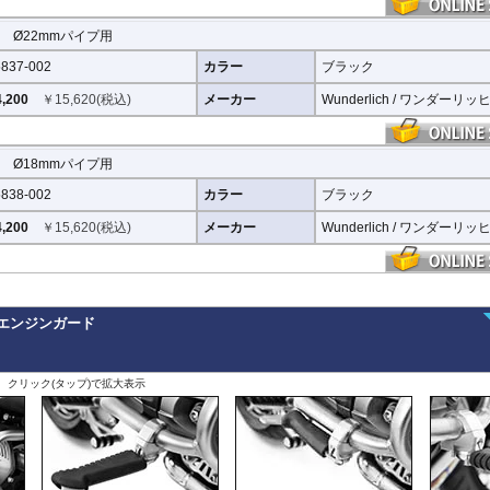
 Ø22mmパイプ用
837-002
カラー
ブラック
,200
￥
15,620
(税込)
メーカー
Wunderlich / ワンダーリッ
 Ø18mmパイプ用
838-002
カラー
ブラック
,200
￥
15,620
(税込)
メーカー
Wunderlich / ワンダーリッ
 エンジンガード
ツ
、クリック(タップ)で拡大表示