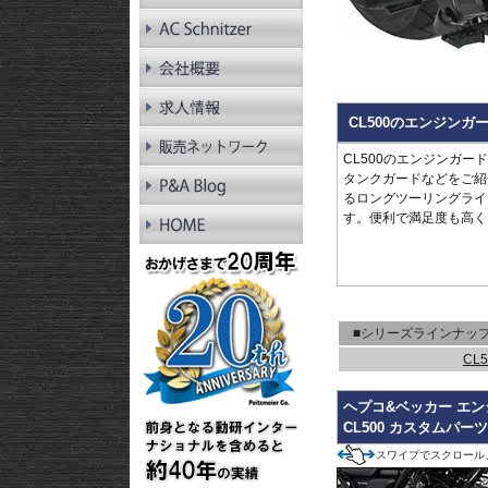
RnineT Pure
R1200GS LC
R1200GS LC Adv.
R1200GS
R1200GS Adv.
R1300RT
CL500のエンジンガ
R1250RT
R1200RT LC
CL500のエンジンガー
R1200RT
タンクガードなどをご紹介
R1300R
るロングツーリングライ
R1250R
す。便利で満足度も高く
R1200R LC
R1200R
R1300RS
R1250RS
R1200RS LC
■シリーズラインナッ
CL
ヘプコ&ベッカー エ
CL500 カスタムパー
スワイプでスクロール