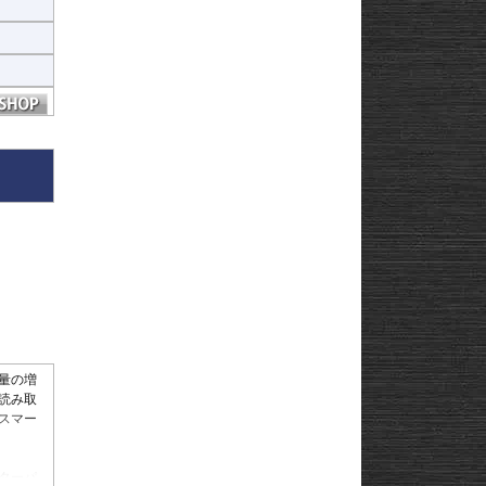
量の増
読み取
スマー
ターパ