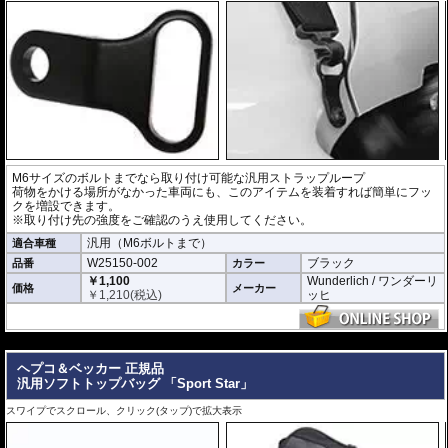
M6サイズのボルトまでなら取り付け可能な汎用ストラップループ
荷物をかける場所がなかった車両にも、このアイテムを装着すれば簡単にフッ
クを増設できます。
※取り付け先の強度をご確認のうえ使用してください。
汎用（M6ボルトまで）
適合車種
W25150-002
ブラック
品番
カラー
￥1,100
Wunderlich / ワンダーリ
価格
メーカー
￥
1,210
(税込)
ッヒ
---
ヘプコ＆ベッカー 正規品
汎用ソフトトップバッグ 「Sport Star」
スワイプでスクロール、クリック(タップ)で拡大表示