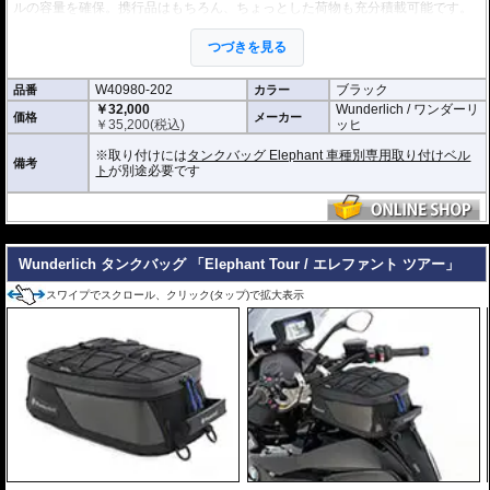
ルの容量を確保。携行品はもちろん、ちょっとした荷物も充分積載可能です。
・ベースベルトをタンクに取り付け、そのベースベルトにバッグをワンタッチ
取り付け。取り外しも容易です。
つづきを見る
・給油時もタンクキャップにすばやくアクセスできます。
・防水加工 (完全防水を保証するものではありません)
・防水ファスナーを装備
W40980-202
ブラック
品番
カラー
・電源コードなどの取り回しに便利な防水グロメットを装備。
￥32,000
Wunderlich / ワンダーリ
・米軍規格のMolleシステムを採用。様々なオプションが設置可能です。
価格
メーカー
￥
35,200
(税込)
ッヒ
容量 : 約10L
D x W x H(cm) : 約 33 x 27 x 14
※取り付けには
タンクバッグ Elephant 車種別専用取り付けベル
備考
ト
が別途必要です
オプション
タンクバッグElephantに搭載可能な追加バッグなど
様々なオプション
をご用意
しております。
---
Wunderlich タンクバッグ 「Elephant Tour / エレファント ツアー」
スワイプでスクロール、クリック(タップ)で拡大表示