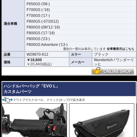
F650GS ('08-)
スマホポケットサイズ
F700GS (-'16)
190 x 100 x 10 mm
F700GS ('17-)
F800GS (-07/2012)
適合車種
F800GS (08/'12-'16)
F800GS ('17-'18)
F800GS ('23-)
F800GS Adventure ('13-)
適合の一部のみ表示しています
全車種表示はこちら
W29870-612
ブラック
品番
カラー
￥18,600
Wunderlich / ワンダーリ
価格
メーカー
￥
20,460
(税込)
ッヒ
---
ハンドルバーバッグ「EVO L」
カスタムパーツ
スワイプでスクロール、クリック(タップ)で拡大表示