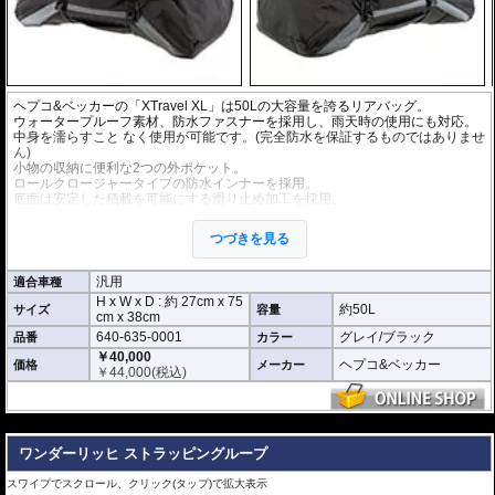
ヘプコ&ベッカーの「XTravel XL」は50Lの大容量を誇るリアバッグ。
ウォータープルーフ素材、防水ファスナーを採用し、雨天時の使用にも対応。
中身を濡らすこと なく使用が可能です。(完全防水を保証するものではありませ
ん)
小物の収納に便利な2つの外ポケット。
ロールクロージャータイプの防水インナーを採用。
底面は安定した積載を可能にする滑り止め加工を採用。
車体への固定に便利な4点で固定するラッシングベルトを同梱。
持ち運びに便利なショルダーベルトを同梱。
つづきを見る
ヘプコ&ベッカーのユニバーサルエクステンションなどと組み合わせて使用す
れば、更に安定した積載が可能。
汎用
適合車種
H x W x D : 約
27cm
x
75
約50L
サイズ
容量
cm
x
38cm
640-635-0001
グレイ/ブラック
品番
カラー
￥40,000
ヘプコ&ベッカー
価格
メーカー
￥
44,000
(税込)
---
ワンダーリッヒ ストラッピングループ
スワイプでスクロール、クリック(タップ)で拡大表示