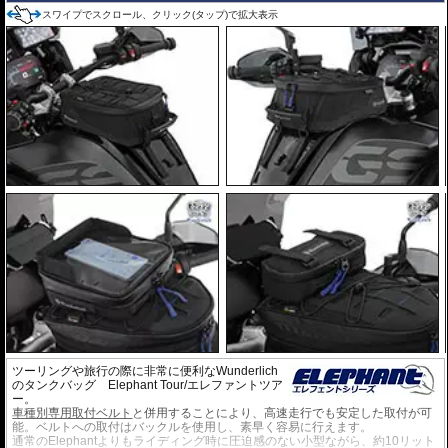
スワイプでスクロール、クリック(タップ)で拡大表示
ツーリングや旅行の際に非常に便利なWunderlich
のタンクバッグ Elephant Tour/エレファントツア
ー。
車種別専用取付ベルト
と併用することにより、高速走行でも安定した取付が可
能。ベルトへの取付はバックルを使用し、素早く容易に行えます。
通常のElephantよりもライディング時に圧迫感のない小型ながら、約10リット