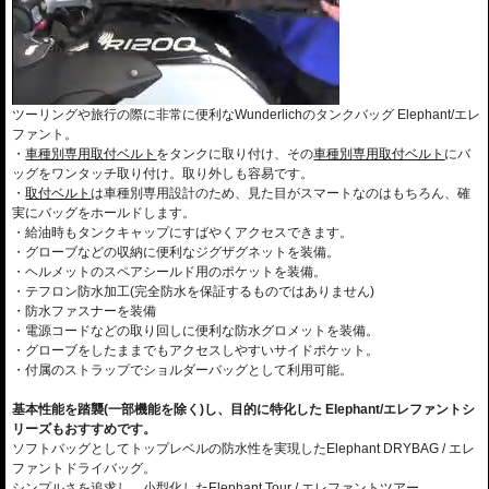
ツーリングや旅行の際に非常に便利なWunderlichのタンクバッグ Elephant/エレ
ファント。
・
車種別専用取付ベルト
をタンクに取り付け、その
車種別専用取付ベルト
にバ
ッグをワンタッチ取り付け。取り外しも容易です。
・
取付ベルト
は車種別専用設計のため、見た目がスマートなのはもちろん、確
実にバッグをホールドします。
・給油時もタンクキャップにすばやくアクセスできます。
・グローブなどの収納に便利なジグザグネットを装備。
・ヘルメットのスペアシールド用のポケットを装備。
・テフロン防水加工(完全防水を保証するものではありません)
・防水ファスナーを装備
・電源コードなどの取り回しに便利な防水グロメットを装備。
・グローブをしたままでもアクセスしやすいサイドポケット。
・付属のストラップでショルダーバッグとして利用可能。
基本性能を踏襲(一部機能を除く)し、目的に特化した Elephant/エレファントシ
リーズもおすすめです。
ソフトバッグとしてトップレベルの防水性を実現したElephant DRYBAG / エレ
ファントドライバッグ。
シンプルさを追求し、小型化したElephant Tour / エレファントツアー。