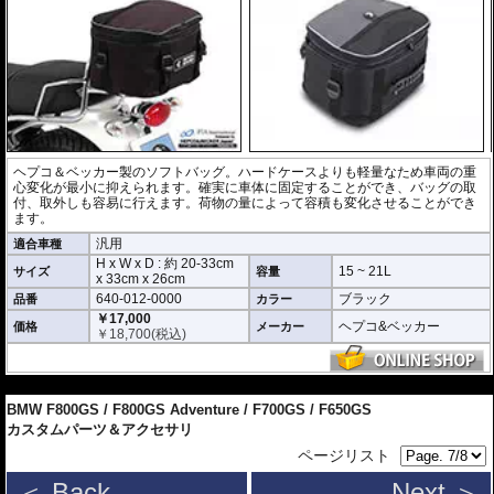
ヘプコ＆ベッカー製のソフトバッグ。ハードケースよりも軽量なため車両の重
心変化が最小に抑えられます。確実に車体に固定することができ、バッグの取
付、取外しも容易に行えます。荷物の量によって容積も変化させることができ
ます。
汎用
適合車種
H x W x D : 約
20-33cm
15 ~ 21L
サイズ
容量
x
33cm
x
26cm
640-012-0000
ブラック
品番
カラー
￥17,000
ヘプコ&ベッカー
価格
メーカー
￥
18,700
(税込)
---
BMW F800GS / F800GS Adventure / F700GS / F650GS
カスタムパーツ＆アクセサリ
ページリスト
＜ Back
Next ＞