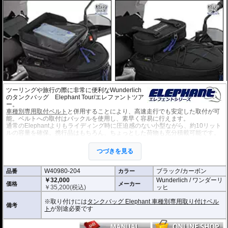
ツーリングや旅行の際に非常に便利なWunderlich
のタンクバッグ Elephant Tour/エレファントツア
ー。
車種別専用取付ベルト
と併用することにより、高速走行でも安定した取付が可
能。ベルトへの取付はバックルを使用し、素早く容易に行えます。
通常のElephantよりもライディング時に圧迫感のない小型ながら、約10リット
ルの容量を確保。携行品はもちろん、ちょっとした荷物も充分積載可能です。
・ベースベルトをタンクに取り付け、そのベースベルトにバッグをワンタッチ
取り付け。取り外しも容易です。
つづきを見る
・給油時もタンクキャップにすばやくアクセスできます。
・生地の一部にカーボン素材を使用。
・防水加工 (完全防水を保証するものではありません)
W40980-204
ブラック/カーボン
品番
カラー
・防水ファスナーを装備
￥32,000
Wunderlich / ワンダーリ
・電源コードなどの取り回しに便利な防水グロメットを装備。
価格
メーカー
￥
35,200
(税込)
ッヒ
・米軍規格のMolleシステムを採用。様々なオプションが設置可能です。
容量 : 約10L
※取り付けには
タンクバッグ Elephant 車種別専用取り付けベル
D x W x H(cm) : 約 33 x 27 x 14
備考
ト
が別途必要です
オプション
タンクバッグElephantに搭載可能な追加バッグなど
様々なオプション
をご用意