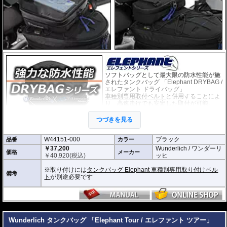
ソフトバッグとして最大限の防水性能が施
されたタンクバッグ 「Elephant DRYBAG /
エレファント ドライバッグ」
車種別専用取付ベルト
と併用することによ
り、高速走行でも安定した取付が可能。
ベルトへの取付はバックルを使用し、素早
く容易に行えます。
つづきを見る
防水性、耐久性の高い素材を使用し、防水
ファスナーももちろん装備。特徴としてダ
ブルリッドとすることで、大切な荷物の水濡れをソフトバッグとして最大限防
W44151-000
ブラック
品番
カラー
ぎます(完全防水を保証するものではありません)。
￥37,200
Wunderlich / ワンダーリ
価格
メーカー
容量も多くのシーンで充分な約12リットルを確保。
￥
40,920
(税込)
ッヒ
米軍規格のMolleシステムを採用。様々なオプションが設置可能です。
容量 : 約12L
※取り付けには
タンクバッグ Elephant 車種別専用取り付けベル
備考
D x W x H(cm) : 約 31.5 x 25 x 17.5
ト
が別途必要です
オプション
タンクバッグElephantに搭載可能な追加バッグなど
様々なオプション
をご用意
しております。
---
Wunderlich タンクバッグ 「Elephant Tour / エレファント ツアー」