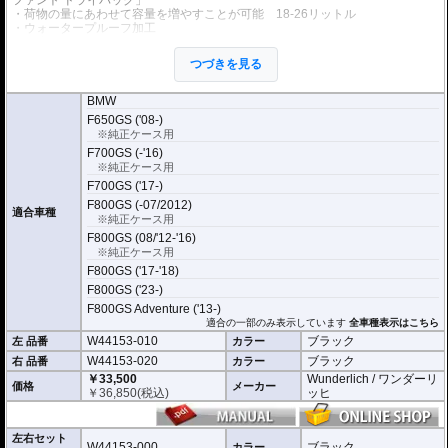
・荷物の量にあわせて容量を増やすことが可能 18-26リットル
・ウォータープルーフ加工
・防水ファスナー採用
・(完全防水を保証するものではありません)
つづきを見る
・長さ: 約44cm
・幅：約26cm
・高さ：約21cm（拡張時：約28cm）
BMW
F650GS ('08-)
オプション
※純正ケース用
タンクバッグElephantに搭載可能な追加バッグなど
様々なオプション
をご用意
F700GS (-'16)
しております。
※純正ケース用
F700GS ('17-)
F800GS (-07/2012)
適合車種
※純正ケース用
F800GS (08/'12-'16)
※純正ケース用
F800GS ('17-'18)
F800GS ('23-)
F800GS Adventure ('13-)
適合の一部のみ表示しています
全車種表示はこちら
W44153-010
ブラック
左 品番
カラー
W44153-020
ブラック
右 品番
カラー
￥33,500
Wunderlich / ワンダーリ
価格
メーカー
￥
36,850
(税込)
ッヒ
左右セット
W44153-000
ブラック
カラー