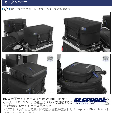
カスタムパーツ
スワイプでスクロール、クリック(タップ)で拡大表示
BMW 純正サイドケース または Wunderlichサイド
ケース 「EXTREME」の蓋上にベルトで固定するこ
とで装着するサイドケース用バッグ。
・ソフトバッグとして最大限の防水性能が施された「Elephant DRYBAG / エレ
ファント ドライバッグ」