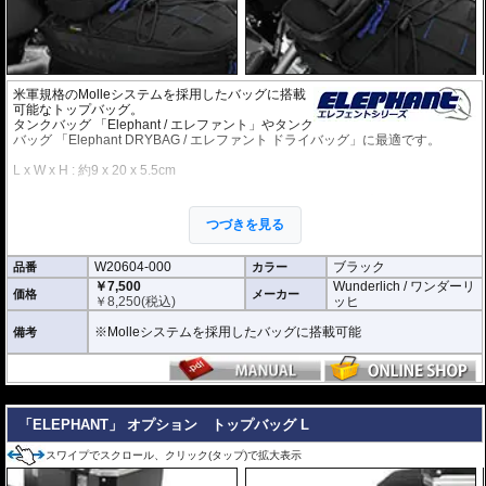
米軍規格のMolleシステムを採用したバッグに搭載
可能なトップバッグ。
タンクバッグ 「Elephant / エレファント」やタンク
バッグ 「Elephant DRYBAG / エレファント ドライバッグ」に最適です。
L x W x H : 約9 x 20 x 5.5cm
・サングラスやメガネ、同程度のサイズのアイテムの収納に適しています。
・フォームスタビライジングパッドが型崩れを防止。中身を保護します。
つづきを見る
・防水加工 (完全防水を保証するものではありません)
・防水ファスナーを装備
W20604-000
ブラック
品番
カラー
￥7,500
Wunderlich / ワンダーリ
価格
メーカー
￥
8,250
(税込)
ッヒ
※Molleシステムを採用したバッグに搭載可能
備考
---
「ELEPHANT」 オプション トップバッグ L
スワイプでスクロール、クリック(タップ)で拡大表示