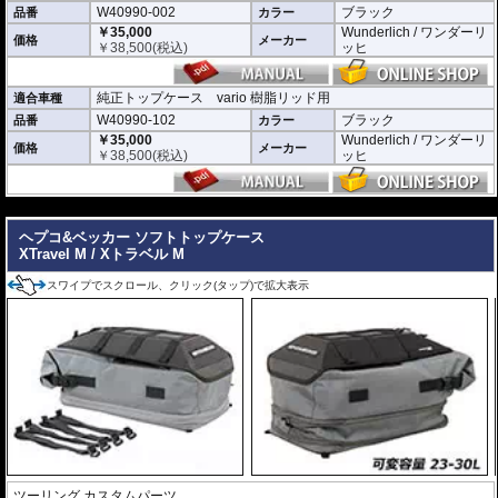
W40990-002
ブラック
品番
カラー
￥35,000
Wunderlich / ワンダーリ
価格
メーカー
￥
38,500
(税込)
ッヒ
純正トップケース vario 樹脂リッド用
適合車種
W40990-102
ブラック
品番
カラー
￥35,000
Wunderlich / ワンダーリ
価格
メーカー
￥
38,500
(税込)
ッヒ
---
ヘプコ&ベッカー ソフトトップケース
XTravel M / Xトラベル M
スワイプでスクロール、クリック(タップ)で拡大表示
ツーリング カスタムパーツ