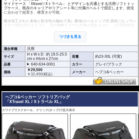
サイドケース 「Xtravel / Xトラベル」 とデザインを共通とする汎用ソフトトッ
プケース。既存のキャリアやリアシート等に付属のベルトで固定します。状況
に合わせて縦置き、横置きが可能。
撥水加工された表地と防水性の極めて高い裏地(ロールトップ式 袋状になってい
ます)で雨の日はもちろん、川の横断などでも中身が濡れません。
(※完全防水
を保証するものではありません。)
付属ショルダーストラップによって、目的地到着後には背中ら背負うことも可
つづきを見る
能です。持ち運びも容易です。
重さ 約1.2kg
汎用
適合車種
H x W x D : 約
19.5-25.5
約23-30L (可変)
サイズ
容量
cm
x
44cm
x
27cm
640-634-0001
グレイ/ブラック
品番
カラー
￥29,500
ヘプコ&ベッカー
価格
メーカー
￥
32,450
(税込)
---
ヘプコ&ベッカー ソフトリアバッグ
「XTravel XL / Xトラベル XL」
スワイプでスクロール、クリック(タップ)で拡大表示