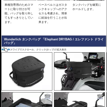
車種別専用のためスマ
ベースベルトはガスタ
タンクバッグを確実に
ートに取り付けが可
ンクキャップへのアク
ホールドします。
能。バッグを取り外し
セスも考慮され、簡単
てもすっきりとしてい
に給油を行うことが出
ます。
来ます。
Wunderlich タンクバッグ 「Elephant DRYBAG / エレファント ドライ
バッグ」
スワイプでスクロール、クリック(タップ)で拡大表示