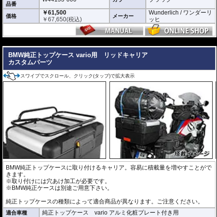
品番
￥61,500
Wunderlich / ワンダーリ
価格
メーカー
￥
67,650
(税込)
ッヒ
---
BMW純正トップケース vario用 リッドキャリア
カスタムパーツ
スワイプでスクロール、クリック(タップ)で拡大表示
BMW純正トップケースに取り付けるキャリア。容易に積載量を増やすことがで
きます。
※取り付けには穴あけ加工が必要です。
※BMW純正ケースは別途ご用意下さい。
純正トップケースの種類によって適合商品が異なります。ご注意ください。
純正トップケース vario アルミ化粧プレート付き用
適合車種