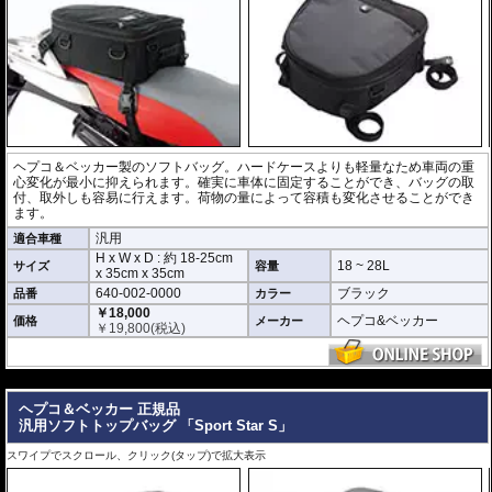
ヘプコ＆ベッカー製のソフトバッグ。ハードケースよりも軽量なため車両の重
心変化が最小に抑えられます。確実に車体に固定することができ、バッグの取
付、取外しも容易に行えます。荷物の量によって容積も変化させることができ
ます。
汎用
適合車種
H x W x D : 約
18-25cm
18 ~ 28L
サイズ
容量
x
35cm
x
35cm
640-002-0000
ブラック
品番
カラー
￥18,000
ヘプコ&ベッカー
価格
メーカー
￥
19,800
(税込)
---
ヘプコ＆ベッカー 正規品
汎用ソフトトップバッグ 「Sport Star S」
スワイプでスクロール、クリック(タップ)で拡大表示