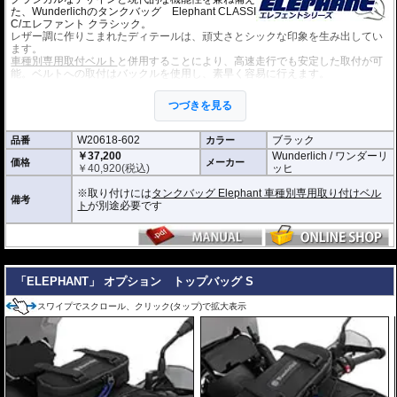
た、Wunderlichのタンクバッグ Elephant CLASSI
C/エレファント クラシック。
レザー調に作りこまれたディテールは、頑丈さとシックな印象を生み出してい
ます。
車種別専用取付ベルト
と併用することにより、高速走行でも安定した取付が可
能。ベルトへの取付はバックルを使用し、素早く容易に行えます。
・ベースベルトをタンクに取り付け、そのベースベルトにバッグをワンタッチ
取り付け。取り外しも容易です。
つづきを見る
・給油時もタンクキャップにすばやくアクセスできます。
・防水加工 (完全防水を保証するものではありません)
・防水ファスナーを装備
W20618-602
ブラック
品番
カラー
・米軍規格のMolleシステムを採用。様々なオプションが設置可能です。
￥37,200
Wunderlich / ワンダーリ
容量 : 約9L
価格
メーカー
￥
40,920
(税込)
ッヒ
D x W x H(cm) : 30.5 x 22 x 13.5
※取り付けには
タンクバッグ Elephant 車種別専用取り付けベル
オプション
備考
ト
が別途必要です
タンクバッグElephantに搭載可能な追加バッグなど
様々なオプション
をご用意
しております。
---
「ELEPHANT」 オプション トップバッグ S
スワイプでスクロール、クリック(タップ)で拡大表示