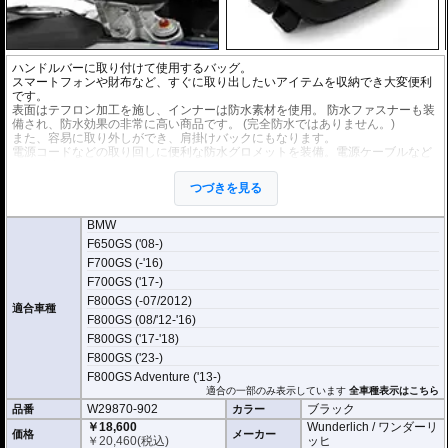
ハンドルバーに取り付けて使用するバッグ。
スマートフォンや財布など、すぐに取り出したいアイテムを収納でき大変便利
です。
表面はテフロン加工を施し、インナーは防水素材を使用。 防水ファスナーも装
備され、防水効果の非常に高い商品です。 (完全防水ではありません。)
また、容易に取り外しができ、肩掛けバックにもなります。
電源コードなどの取り回しに便利な防水グロメットを装備。電源ケーブルなど
の引き込みも可能です。
つづきを見る
寸法 : 33 x 10 x 12(cm)
容量 : 約 3リットル
BMW
F650GS ('08-)
F700GS (-'16)
F700GS ('17-)
F800GS (-07/2012)
適合車種
F800GS (08/'12-'16)
F800GS ('17-'18)
F800GS ('23-)
F800GS Adventure ('13-)
適合の一部のみ表示しています
全車種表示はこちら
W29870-902
ブラック
品番
カラー
￥18,600
Wunderlich / ワンダーリ
価格
メーカー
￥
20,460
(税込)
ッヒ