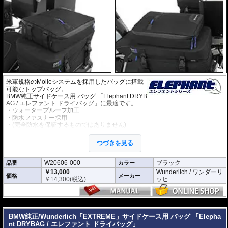
米軍規格のMolleシステムを採用したバッグに搭載
可能なトップバッグ。
BMW純正サイドケース用 バッグ 「Elephant DRYB
AG / エレファント ドライバッグ」に最適です。
・ウォータープルーフ加工
・防水ファスナー採用
・(完全防水を保証するものではありません)
・長さ: 約35cm
・幅: 約24cm
つづきを見る
・高さ: 約9cm
・容量: 約7.6L
W20606-000
ブラック
品番
カラー
※このトップバッグは取り付けるバッグレストによっては、天面のサイズより
￥13,000
Wunderlich / ワンダーリ
も大きい可能性があります。取り付けるバッグのサイズを予めご確認の上お求
価格
メーカー
￥
14,300
(税込)
ッヒ
め下さい。
---
BMW純正/Wunderlich「EXTREME」サイドケース用 バッグ 「Elepha
nt DRYBAG / エレファント ドライバッグ」