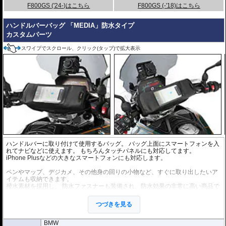
F800GS ('24-)はこちら
F800GS (-'18)はこちら
ハンドルバーバッグ 「MEDIA」防水タイプ
カスタムパーツ
スワイプでスクロール、クリック(タップ)で拡大表示
ハンドルバーに取り付けて使用するバッグ。 バッグ上面にスマートフォンを入
れてナビなどに使えます。 もちろんタッチパネルにも対応してます。
iPhone Plusなどの大きなスマートフォンにも対応します。
ペンやマップ、デジカメ、その他身の回りの小物など、すぐに取り出したいア
イテムも収納できます。
撥水素材を採用し、 防水ファスナーも装備され、防水効果の非常に高い商品で
す。 (完全防水ではありません。) また、容易に取り外しができ、肩掛けバック
にもなります。 底面には浸水防止ホールがあり、電源ケーブルなどの引き込み
つづきを見る
も可能です。
寸法・容量
330 × 100 × 120 mm / 約3L
BMW