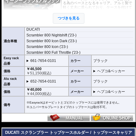
る為のベースとなるキャリア。アルミ製で
軽く丈夫に造られており、ケースを付けて
いなくても現代のバイクに違和感なく溶け
込むデザインです。
つづきを見る
２種類のホルダーをラインナップ。
DUCATI
ヘプコ&ベッカー
の
トップケース
を安全に取り付けるための位置決めガイド
Scrambler 800 Nightshift ('23-)
(垂直に立っている部分)が、折りたたみタイプと固定タイプの2種類をラインナ
Scrambler 800 Icon Dark ('23-)
ップ。お客様の使用スタイルによってお選びいただけます。
適合車種
Scrambler 800 Icon ('23-)
折りたたみタイプ Easy rack / イージーラック
Scrambler 800 Full Throttle ('23-)
位置決めガイドが折りたたみ式のため、簡単にフラットな簡易キャリアとなり
ます。
Easy rack
661-7654-0101
ブラック
カラー
トップケースを必要としないような、ちょっとした荷物を載せる場合に便利で
品番
す。
￥46,500
ヘプコ&ベッカー
価格
メーカー
￥
51,150
(税込)
固定タイプ Alu rack / アルラック
Alu rack
位置決めガイドがボルトで固定されたタイプ。取り外せばフラットな簡易キャ
652-7654-0101
ブラック
カラー
リアとなります。
品番
ケースを取り付けたまま使用することが多い場合にお勧め。
￥40,000
ヘプコ&ベッカー
価格
メーカー
リーズナブルな価格も魅力。
￥
44,000
(税込)
その他、付属の取付用フレームなどは共通です。
※Easyrackはオービットとゴビのトップケースには使用できません。
高耐久パウダー塗装仕上げ。
備考
※ユニバーサルプレートタイプのトップケースは取付不可。
※写真のEasylackは位置決めガイドを折りたたんだ状態、Alurackは位置決めガ
イドを取り付けた状態です。
---
ヘプコ&ベッカーのトップケースはこちらからご確認下さい。
DUCATI スクランブラー トップケースホルダー / トップケースキャリア