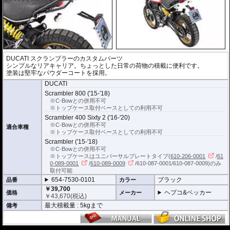
DUCATI スクランブラーのカスタムパーツ
シンプルなリアキャリア。ちょっとした日常の荷物の積載に便利です。
塗装は堅牢なパウダーコートを採用。
DUCATI
Scrambler 800 ('15-'18)
※C-Bowとの併用不可
※トップケース取付ベースとしての利用不可
Scrambler 400 Sixty 2 ('16-'20)
※C-Bowとの併用不可
適合車種
※トップケース取付ベースとしての利用不可
Scrambler ('15-'18)
※C-Bowとの併用不可
※トップケースはユニバーサルプレートタイプ(
610-206-0001
/
61
0-089-0001
/
610-089-0009
/610-087-0001/610-087-0009)のみ
取付可能
654-7530-0101
ブラック
品番
カラー
￥39,700
ヘプコ&ベッカー
価格
メーカー
￥
43,670
(税込)
最大積載量 : 5kgまで
備考