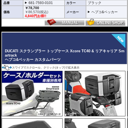
681-7593-0101
ブラック
品番
カラー
新世代の装着システム「Smartrack」
￥78,700
新しいXCOREトップケースは、HEPCO&BECKERの最新キャリアシステム
￥
86,570
(税込)
ヘプコ&ベッカー
価格
メーカー
「Smartrack」向けに専用開発。
4,840円お得!!
内蔵されたクイックリリースシステムにより、キャリアへスライドさせるだ
けで迅速かつ安全にロックが完了。
日常使いと本格的なツーリングシーンを瞬時に切り替えることができます。
---
堅牢なハイブリッド構造 ＆ 圧倒的な防塵・防水性能
高い耐衝撃性を持つエンジニアリング樹脂と、軽量化を実現する高品質アル
ミニウムを融合。さらにXcore独自のエンボス加工を施すことで、過酷な使
用環境下でも歪まない圧倒的な安定性と高耐久性を実現しました。
DUCATI スクランブラー トップケース Xcore TC40 & リアキャリア Sm
また、特別設計された高密閉のリッドシールにより、圧倒的な防塵・防水を
artrack
達成。過酷なテストを100%クリアした実績が、突発的な豪雨や水しぶき、
ヘプコ&ベッカー カスタムパーツ
砂埃から大切な荷物を完全に守り抜きます。
スワイプでスクロール、クリック(タップ)で拡大表示
スタイリッシュで現代的なアドベンチャーデザイン
印象的なエッジラインと洗練されたモダンなフォルムは、先行して展開され
ているC-Bowキャリア用「XCOREサイドケース」のデザインと完全融合。
象徴的なアルミエンブレムとメカニカルな意匠が、車両全体に調和のとれた
一体感と、プレミアムな高級感をもたらします。
日常を快適にする高い機能性
ヘルメットや日常の荷物をしっかりと収納できる大容量でありながら、使い
勝手にも妥協はありません。
また、持ち運びに便利なキャリーハンドルをケース両側に配置。
さらに、ケース内にはフロアマットを標準装備し、収納した荷物をケース底
面との擦れや衝撃から保護します。