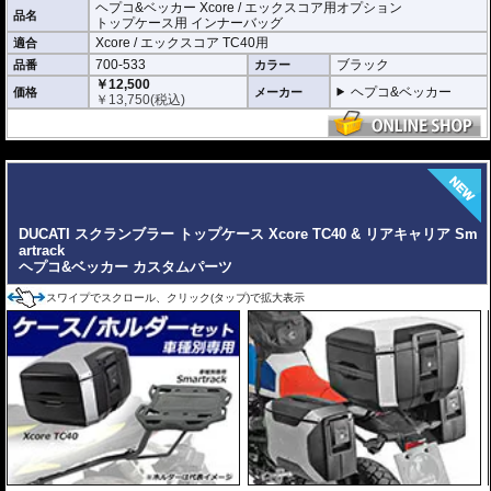
ヘプコ&ベッカー Xcore / エックスコア用オプション
品名
トップケース用 インナーバッグ
Xcore / エックスコア TC40用
適合
700-533
ブラック
品番
カラー
￥12,500
ヘプコ&ベッカー
価格
メーカー
￥
13,750
(税込)
---
DUCATI スクランブラー トップケース Xcore TC40 & リアキャリア Sm
artrack
ヘプコ&ベッカー カスタムパーツ
スワイプでスクロール、クリック(タップ)で拡大表示