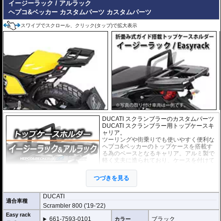
イージーラック / アルラック
ヘプコ&ベッカー カスタムパーツ
カスタムパーツ
スワイプでスクロール、クリック(タップ)で拡大表示
DUCATI スクランブラーのカスタムパーツ
DUCATI スクランブラー用トップケースキ
ャリア。
ツーリングや街乗りでも使いやすく便利な
ヘプコ&ベッカーのトップケースを搭載す
る為のベースとなるキャリア。アルミ製で
軽く丈夫に造られており、ケースを付けて
いなくても現代のバイクに違和感なく溶け
込むデザインです。
つづきを見る
２種類のホルダーをラインナップ。
DUCATI
適合車種
ヘプコ&ベッカー
の
トップケース
を安全に取り付けるための位置決めガイド
Scrambler 800 ('19-'22)
(垂直に立っている部分)が、折りたたみタイプと固定タイプの2種類をラインナ
Easy rack
ップ。お客様の使用スタイルによってお選びいただけます。
661-7593-0101
ブラック
カラー