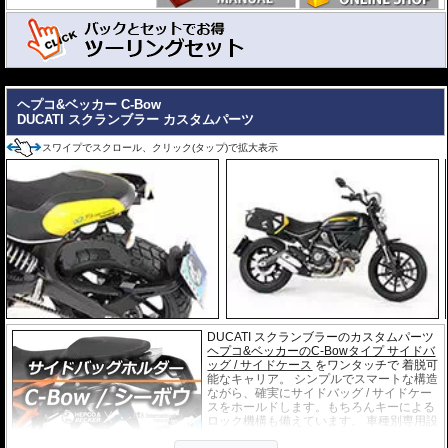
---
C-Bowとバッグがセットになったお得なツーリングセット。
バッグは下記の中から選択できます。
ヘプコ&ベッカー C-Bow
DUCATI スクランブラー カスタムパーツ
バッグ名をクリックすると各バッグの詳細ページを開きます。
￥69,000
スワイプでスクロール、クリック(タップ)で拡大表示
ストリートP
630-7593-640
￥
75,900
(税込)
セット価格
remium
6,050円お得!!
￥88,000
630-7593-293
￥
96,800
(税込)
オービット
セット価格
8,250円お得!!
DUCATI スクランブラーのカスタムパーツ
ヘプコ&ベッカーのC-Bowタイプ サイドバ
ッグ / サイドケース
をワンタッチで 着脱可
能なキャリア。 シンプルでスマートな構造
ながら、確実にサイドバッグ / サイドケー
スをホールドします。もちろんキーによる
ロック機構も備えています。 車種別専用設
計品。高耐久パウダー塗装仕上げ。