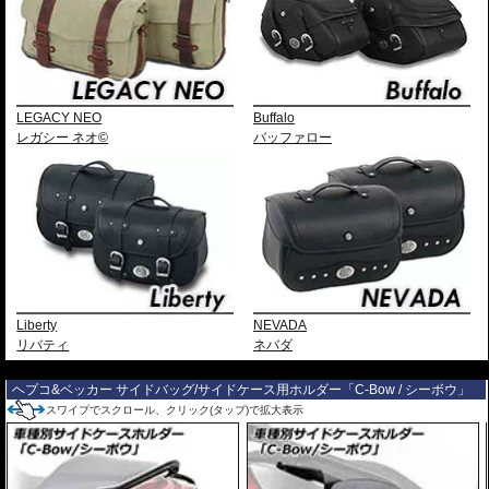
LEGACY NEO
Buffalo
レガシー ネオ©
バッファロー
Liberty
NEVADA
リバティ
ネバダ
---
ヘプコ&ベッカー サイドバッグ/サイドケース用ホルダー「C-Bow / シーボウ」
スワイプでスクロール、クリック(タップ)で拡大表示