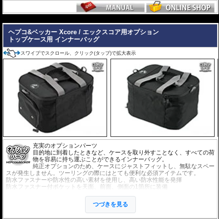
---
ヘプコ&ベッカー Xcore / エックスコア用オプション
トップケース用 インナーバッグ
スワイプでスクロール、クリック(タップ)で拡大表示
充実のオプションパーツ
目的地に到着したときなど、ケースを取り外すことなく、すべての荷
物を容易に持ち運ぶことができるインナーバッグ。
純正オプションのため、ケースにジャストフィットし、無駄なスペー
スが発生しません。ツーリングの際にはとても便利な必須アイテムです。
防水ファスナーや防水性の高い素材を使用し、高い防水性能を発揮
防水ファスナー付ポケットを天面、前面、側面の1箇所に装備
※1袋単位での販売です。
つづきを見る