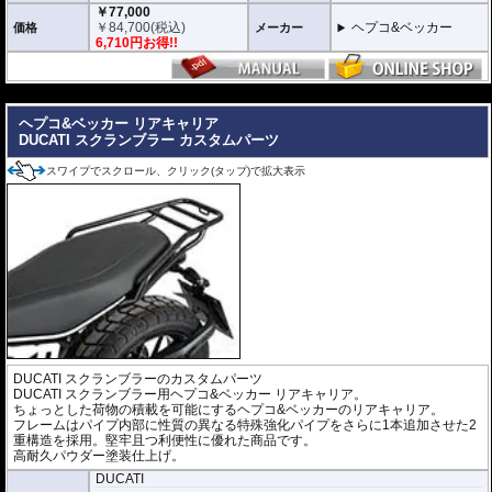
新しいXCOREトップケースは、HEPCO&BECKERの最新キャリアシステム
￥77,000
「Smartrack」向けに専用開発。
￥
84,700
(税込)
ヘプコ&ベッカー
価格
メーカー
内蔵されたクイックリリースシステムにより、キャリアへスライドさせるだ
6,710円お得!!
けで迅速かつ安全にロックが完了。
日常使いと本格的なツーリングシーンを瞬時に切り替えることができます。
---
堅牢なハイブリッド構造 ＆ 圧倒的な防塵・防水性能
高い耐衝撃性を持つエンジニアリング樹脂と、軽量化を実現する高品質アル
ヘプコ&ベッカー リアキャリア
ミニウムを融合。さらにXcore独自のエンボス加工を施すことで、過酷な使
DUCATI スクランブラー カスタムパーツ
用環境下でも歪まない圧倒的な安定性と高耐久性を実現しました。
また、特別設計された高密閉のリッドシールにより、圧倒的な防塵・防水を
スワイプでスクロール、クリック(タップ)で拡大表示
達成。過酷なテストを100%クリアした実績が、突発的な豪雨や水しぶき、
砂埃から大切な荷物を完全に守り抜きます。
スタイリッシュで現代的なアドベンチャーデザイン
印象的なエッジラインと洗練されたモダンなフォルムは、先行して展開され
ているC-Bowキャリア用「XCOREサイドケース」のデザインと完全融合。
象徴的なアルミエンブレムとメカニカルな意匠が、車両全体に調和のとれた
一体感と、プレミアムな高級感をもたらします。
日常を快適にする高い機能性
ヘルメットや日常の荷物をしっかりと収納できる大容量でありながら、使い
勝手にも妥協はありません。
DUCATI スクランブラーのカスタムパーツ
また、持ち運びに便利なキャリーハンドルをケース両側に配置。
DUCATI スクランブラー用ヘプコ&ベッカー リアキャリア。
さらに、ケース内にはフロアマットを標準装備し、収納した荷物をケース底
ちょっとした荷物の積載を可能にするヘプコ&ベッカーのリアキャリア。
面との擦れや衝撃から保護します。
フレームはパイプ内部に性質の異なる特殊強化パイプをさらに1本追加させた2
重構造を採用。堅牢且つ利便性に優れた商品です。
車種別専用キャリアによる確実な取付
高耐久パウダー塗装仕上げ。
車種別専用設計のリアキャリア「スマートラック」をケースホルダーとして
DUCATI