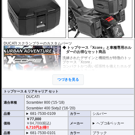
車種別専用キャリアによる確実な取付
車種別専用設計のリアキャリア「スマートラック」をケースホルダーとして
採用。 シンプルでスマートな設計にこだわり、確実な取付が可能です。車体
デザインとの一体感にも優れ、マシンのイメージも損ないません。
製品仕様
容量 : 40L
サイズ : 30 × 44 × 37cm
重量 : 約3.7kg
DUCATI スクランブラーのカスタムパーツ
トップケース「Xcore」と車種専用ホル
豊富なオプションでより使いやすく機能的に
ダーのお得なセット商品
バックレスト
、
リッドキャリア
、
インナーバッグ
などの専用オプションをラ
洗練されたデザインと機能性が特徴のトッ
インナップ。
プケース「Xcore」
ツーリングスタイルや使用シーンに応じて、さらに快適で機能的な仕様へア
コンパクトかつ高い拡張性を備えたホルダ
ップグレードできます。
ー「スマートラック」
上記のケースとホルダーがセットになった
お得なセット商品です。
つづきを見る
未知の冒険へ挑むための次世代アドベン
トップケース & リアキャリア セット
チャートップケース
DUCATI
高いデザイン性と機能性を兼ね備え、長距離ツーリングから日々のライディ
Scrambler 800 ('15-'18)
適合車種
ングまで完璧にサポートする次世代のハードケース「XCORE（エックスコ
ア）」シリーズ。
Scrambler 400 Sixty2 ('16-'20)
その「XCORE（エックスコア）」シリーズに待望のトップケースが登場。頑
681-7530-0109
シルバー
品番
カラー
丈な構造と洗練された外観があなたのモーターサイクルライフを一段上のス
￥77,000
テージへと引き上げ、新しいアドベンチャーツーリングを切り拓きます。
￥
84,700
(税込)
ヘプコ&ベッカー
価格
メーカー
6,710円お得!!
新世代の装着システム「Smartrack」
681-7530-0101
ブラック
品番
カラー