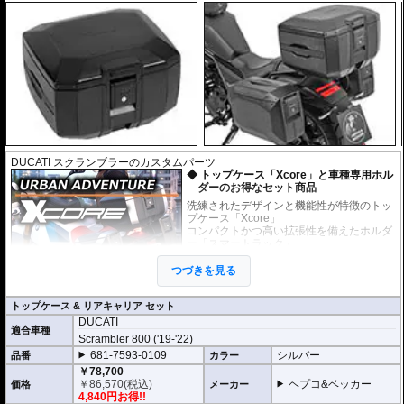
DUCATI スクランブラーのカスタムパーツ
トップケース「Xcore」と車種専用ホル
ダーのお得なセット商品
洗練されたデザインと機能性が特徴のトッ
プケース「Xcore」
コンパクトかつ高い拡張性を備えたホルダ
ー「スマートラック」
上記のケースとホルダーがセットになった
お得なセット商品です。
つづきを見る
未知の冒険へ挑むための次世代アドベン
トップケース & リアキャリア セット
チャートップケース
DUCATI
高いデザイン性と機能性を兼ね備え、長距離ツーリングから日々のライディ
適合車種
Scrambler 800 ('19-'22)
ングまで完璧にサポートする次世代のハードケース「XCORE（エックスコ
ア）」シリーズ。
681-7593-0109
シルバー
品番
カラー
その「XCORE（エックスコア）」シリーズに待望のトップケースが登場。頑
￥78,700
丈な構造と洗練された外観があなたのモーターサイクルライフを一段上のス
￥
86,570
(税込)
ヘプコ&ベッカー
価格
メーカー
テージへと引き上げ、新しいアドベンチャーツーリングを切り拓きます。
4,840円お得!!