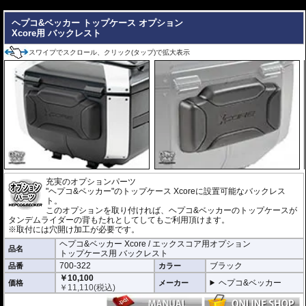
---
堅牢なハイブリッド構造 ＆ 圧倒的な防塵・防水性能
高い耐衝撃性を持つエンジニアリング樹脂と、軽量化を実現する高品質アル
ヘプコ&ベッカー トップケース オプション
ミニウムを融合。さらにXcore独自のエンボス加工を施すことで、過酷な使
Xcore用 バックレスト
用環境下でも歪まない圧倒的な安定性と高耐久性を実現しました。
また、特別設計された高密閉のリッドシールにより、圧倒的な防塵・防水を
スワイプでスクロール、クリック(タップ)で拡大表示
達成。過酷なテストを100%クリアした実績が、突発的な豪雨や水しぶき、
砂埃から大切な荷物を完全に守り抜きます。
スタイリッシュで現代的なアドベンチャーデザイン
印象的なエッジラインと洗練されたモダンなフォルムは、先行して展開され
ているC-Bowキャリア用「XCOREサイドケース」のデザインと完全融合。
象徴的なアルミエンブレムとメカニカルな意匠が、車両全体に調和のとれた
一体感と、プレミアムな高級感をもたらします。
日常を快適にする高い機能性
ヘルメットや日常の荷物をしっかりと収納できる大容量でありながら、使い
勝手にも妥協はありません。
充実のオプションパーツ
また、持ち運びに便利なキャリーハンドルをケース両側に配置。
"ヘプコ&ベッカー"のトップケース Xcoreに設置可能なバックレス
さらに、ケース内にはフロアマットを標準装備し、収納した荷物をケース底
ト。
面との擦れや衝撃から保護します。
このオプションを取り付ければ、ヘプコ&ベッカーのトップケースが
タンデムライダーの背もたれとしてしてもご利用頂けます。
車種別専用キャリアによる確実な取付
※取付には穴開け加工が必要です。
車種別専用設計のリアキャリア「スマートラック」をケースホルダーとして
ヘプコ&ベッカー Xcore / エックスコア用オプション
品名
採用。 シンプルでスマートな設計にこだわり、確実な取付が可能です。車体
トップケース用 バックレスト
デザインとの一体感にも優れ、マシンのイメージも損ないません。
700-322
ブラック
品番
カラー
￥10,100
ヘプコ&ベッカー
価格
メーカー
製品仕様
￥
11,110
(税込)
容量 : 40L