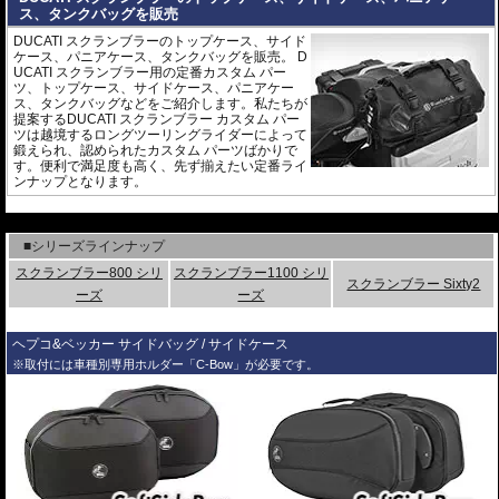
ス、タンクバッグを販売
DUCATI スクランブラーのトップケース、サイド
ケース、パニアケース、タンクバッグを販売。 D
UCATI スクランブラー用の定番カスタム パー
ツ、トップケース、サイドケース、パニアケー
ス、タンクバッグなどをご紹介します。私たちが
提案するDUCATI スクランブラー カスタム パー
ツは越境するロングツーリングライダーによって
鍛えられ、認められたカスタム パーツばかりで
す。便利で満足度も高く、先ず揃えたい定番ライ
ンナップとなります。
---
■シリーズラインナップ
スクランブラー800 シリ
スクランブラー1100 シリ
スクランブラー Sixty2
ーズ
ーズ
ヘプコ&ベッカー サイドバッグ / サイドケース
※取付には車種別専用ホルダー「C-Bow」が必要です。