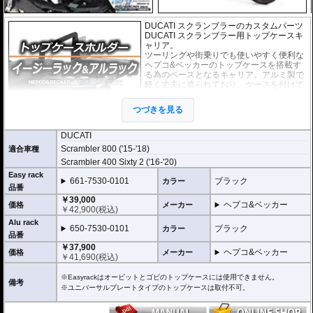
DUCATI スクランブラーのカスタムパーツ
DUCATI スクランブラー用トップケースキ
ャリア。
ツーリングや街乗りでも使いやすく便利な
ヘプコ&ベッカーのトップケースを搭載す
る為のベースとなるキャリア。アルミ製で
軽く丈夫に造られており、ケースを付けて
いなくても現代のバイクに違和感なく溶け
込むデザインです。
つづきを見る
２種類のホルダーをラインナップ。
DUCATI
ヘプコ&ベッカー
の
トップケース
を安全に取り付けるための位置決めガイド
Scrambler 800 ('15-'18)
適合車種
(垂直に立っている部分)が、折りたたみタイプと固定タイプの2種類をラインナ
Scrambler 400 Sixty 2 ('16-'20)
ップ。お客様の使用スタイルによってお選びいただけます。
Easy rack
661-7530-0101
ブラック
カラー
折りたたみタイプ Easy rack / イージーラック
品番
位置決めガイドが折りたたみ式のため、簡単にフラットな簡易キャリアとなり
￥39,000
ます。
ヘプコ&ベッカー
価格
メーカー
￥
42,900
(税込)
トップケースを必要としないような、ちょっとした荷物を載せる場合に便利で
す。
Alu rack
650-7530-0101
ブラック
カラー
品番
固定タイプ Alu rack / アルラック
￥37,900
位置決めガイドがボルトで固定されたタイプ。取り外せばフラットな簡易キャ
ヘプコ&ベッカー
価格
メーカー
￥
41,690
(税込)
リアとなります。
ケースを取り付けたまま使用することが多い場合にお勧め。
※Easyrackはオービットとゴビのトップケースには使用できません。
リーズナブルな価格も魅力。
備考
※ユニバーサルプレートタイプのトップケースは取付不可。
その他、付属の取付用フレームなどは共通です。
高耐久パウダー塗装仕上げ。