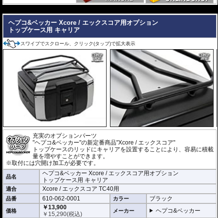
サイズ : 30 × 44 × 37cm
重量 : 約3.7kg
---
ヘプコ&ベッカー Xcore / エックスコア用オプション
豊富なオプションでより使いやすく機能的に
トップケース用 キャリア
バックレスト
、
リッドキャリア
、
インナーバッグ
などの専用オプションをラ
インナップ。
スワイプでスクロール、クリック(タップ)で拡大表示
ツーリングスタイルや使用シーンに応じて、さらに快適で機能的な仕様へア
ップグレードできます。
充実のオプションパーツ
"ヘプコ&ベッカー"の新定番商品"Xcore / エックスコア"
トップケースのリッドにキャリアを設置することにより、容易に積載
量を増やすことができます。
※取付には穴開け加工が必要です。
ヘプコ&ベッカー Xcore / エックスコア用オプション
品名
トップケース用 キャリア
Xcore / エックスコア TC40用
適合
610-062-0001
ブラック
品番
カラー
￥13,900
ヘプコ&ベッカー
価格
メーカー
￥
15,290
(税込)