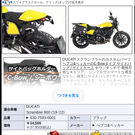
スワイプでスクロール、クリック(タップ)で拡大表示
DUCATI スクランブラーのカスタムパーツ
ヘプコ&ベッカーのC-Bowタイプ サイドバ
ッグ / サイドケース
をワンタッチで 着脱可
能なキャリア。 シンプルでスマートな構造
ながら、確実にサイドバッグ / サイドケー
スをホールドします。もちろんキーによる
ロック機構も備えています。 車種別専用設
計品。高耐久パウダー塗装仕上げ。
つづきを見る
※耐加重 : 片側 5kg (ケース、バッグの自重
を除く)
DUCATI
適合車種
※サイドケースは別売です。こちらからお求め下さい。
Scrambler 800 ('19-'22)
※バッグの搭載位置を 50mm 前方または後方、30mm 上方または下方に移設す
630-7593-0001
ブラック
品番
カラー
る移設キット(オプション)もあります。
￥34,500
ヘプコ&ベッカー
価格
メーカー
￥
37,950
(税込)