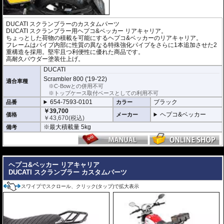
DUCATI スクランブラーのカスタムパーツ
DUCATI スクランブラー用ヘプコ&ベッカー リアキャリア。
ちょっとした荷物の積載を可能にするヘプコ&ベッカーのリアキャリア。
フレームはパイプ内部に性質の異なる特殊強化パイプをさらに1本追加させた2
重構造を採用。堅牢且つ利便性に優れた商品です。
高耐久パウダー塗装仕上げ。
DUCATI
Scrambler 800 ('19-'22)
適合車種
※C-Bowとの併用不可
※トップケース取付ベースとしての利用不可
654-7593-0101
ブラック
品番
カラー
￥39,700
ヘプコ&ベッカー
価格
メーカー
￥
43,670
(税込)
※最大積載量 5kg
備考
---
ヘプコ&ベッカー リアキャリア
DUCATI スクランブラー カスタムパーツ
スワイプでスクロール、クリック(タップ)で拡大表示