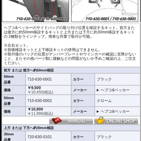
スピード
7,700円お得!!
￥91,000
630-7530-293
￥
100,100
(税込)
オービット
セット価格
8,690円お得!!
ヘプコ&ベッカーのサイドバッグの取り付け位置を移設するキット。前方また
は後方に約50mm移設するキットと上方または下方に約30mm移設するキット
の 2種類をラインナップ。簡単な作業で取付が可能。
※左右セット。
※前後移設キットと上下移設キットの併用はできません。
※取付後のバッグの位置がナンバープレートやウインカーの確認に支障がない
こと、またその他パーツ類に接触などの問題がないか予めご確認の上、ご注文
ください。
前方 または 後方へ約50mm移設
50mm
710-630-0001
ブラック
カラー
品番
￥9,500
ヘプコ&ベッカー
価格
メーカー
￥
10,450
(税込)
50mm
710-630-0002
クローム
カラー
品番
￥10,900
ヘプコ&ベッカー
価格
メーカー
￥
11,990
(税込)
上方 または 下方へ約30mm移設
30mm
720-630-0101
ブラック
カラー
品番