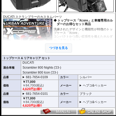
DUCATI スクランブラーのカスタムパーツ
トップケース「Xcore」と車種専用ホル
ダーのお得なセット商品
洗練されたデザインと機能性が特徴のトッ
プケース「Xcore」
コンパクトかつ高い拡張性を備えたホルダ
ー「スマートラック」
上記のケースとホルダーがセットになった
お得なセット商品です。
つづきを見る
未知の冒険へ挑むための次世代アドベン
トップケース & リアキャリア セット
チャートップケース
DUCATI
高いデザイン性と機能性を兼ね備え、長距離ツーリングから日々のライディ
Scrambler 800 Nights ('23-)
適合車種
ングまで完璧にサポートする次世代のハードケース「XCORE（エックスコ
ア）」シリーズ。
Scrambler 800 Icon ('23-)
その「XCORE（エックスコア）」シリーズに待望のトップケースが登場。頑
681-7654-0109
シルバー
品番
カラー
丈な構造と洗練された外観があなたのモーターサイクルライフを一段上のス
￥77,000
テージへと引き上げ、新しいアドベンチャーツーリングを切り拓きます。
￥
84,700
(税込)
ヘプコ&ベッカー
価格
メーカー
4,620円お得!!
新世代の装着システム「Smartrack」
681-7654-0101
ブラック
品番
カラー
新しいXCOREトップケースは、HEPCO&BECKERの最新キャリアシステム
￥77,000
「Smartrack」向けに専用開発。
￥
84,700
(税込)
ヘプコ&ベッカー
価格
メーカー
内蔵されたクイックリリースシステムにより、キャリアへスライドさせるだ
4,620円お得!!
けで迅速かつ安全にロックが完了。
日常使いと本格的なツーリングシーンを瞬時に切り替えることができます。