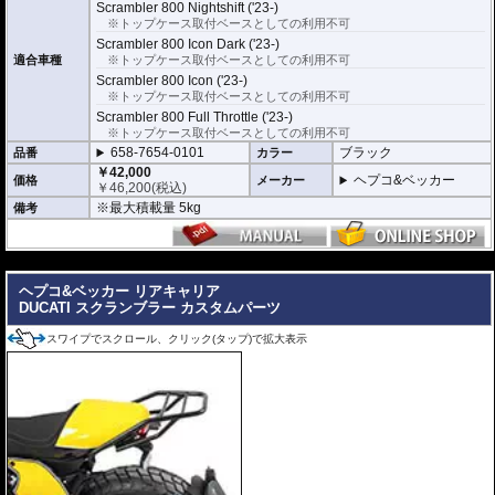
採用。 シンプルでスマートな設計にこだわり、確実な取付が可能です。車体
Scrambler 800 Nightshift ('23-)
デザインとの一体感にも優れ、マシンのイメージも損ないません。
※トップケース取付ベースとしての利用不可
Scrambler 800 Icon Dark ('23-)
製品仕様
適合車種
※トップケース取付ベースとしての利用不可
容量 : 40L
Scrambler 800 Icon ('23-)
サイズ : 30 × 44 × 37cm
※トップケース取付ベースとしての利用不可
重量 : 約3.7kg
Scrambler 800 Full Throttle ('23-)
※トップケース取付ベースとしての利用不可
豊富なオプションでより使いやすく機能的に
658-7654-0101
ブラック
品番
カラー
バックレスト
、
リッドキャリア
、
インナーバッグ
などの専用オプションをラ
￥42,000
インナップ。
ヘプコ&ベッカー
価格
メーカー
￥
46,200
(税込)
ツーリングスタイルや使用シーンに応じて、さらに快適で機能的な仕様へア
※最大積載量 5kg
ップグレードできます。
備考
---
ヘプコ&ベッカー リアキャリア
DUCATI スクランブラー カスタムパーツ
スワイプでスクロール、クリック(タップ)で拡大表示