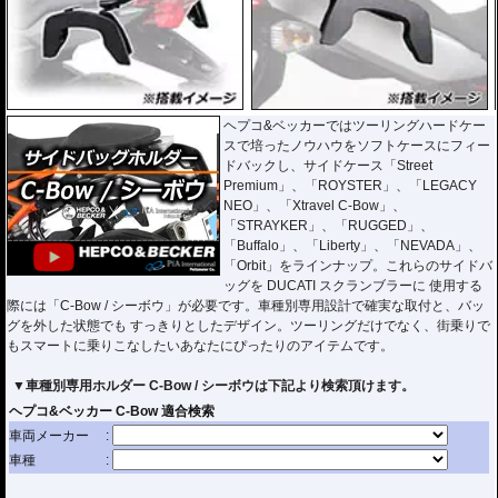
ヘプコ&ベッカーではツーリングハードケー
スで培ったノウハウをソフトケースにフィー
ドバックし、サイドケース「Street
Premium」、「ROYSTER」、「LEGACY
NEO」、「Xtravel C-Bow」、
「STRAYKER」、「RUGGED」、
「Buffalo」、「Liberty」、「NEVADA」、
「Orbit」をラインナップ。これらのサイドバ
ッグを DUCATI スクランブラーに 使用する
際には「C-Bow / シーボウ」が必要です。車種別専用設計で確実な取付と、バッ
グを外した状態でも すっきりとしたデザイン。ツーリングだけでなく、街乗りで
もスマートに乗りこなしたいあなたにぴったりのアイテムです。
▼車種別専用ホルダー C-Bow / シーボウは下記より検索頂けます。