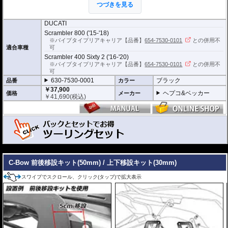
つづきを見る
※耐加重 : 片側 5kg (ケース、バッグの自重
を除く)
DUCATI
※サイドケースは別売です。こちらからお求め下さい。
Scrambler 800 ('15-'18)
※バッグの搭載位置を 50mm 前方または後方、30mm 上方または下方に移設す
※パイプタイプリアキャリア【品番】
654-7530-0101
との併用不
る移設キット(オプション)もあります。
適合車種
可
Scrambler 400 Sixty 2 ('16-'20)
※パイプタイプリアキャリア【品番】
654-7530-0101
との併用不
可
630-7530-0001
ブラック
品番
カラー
￥37,900
ヘプコ&ベッカー
価格
メーカー
￥
41,690
(税込)
---
C-Bowとバッグがセットになったお得なツーリングセット。
バッグは下記の中から選択できます。
C-Bow 前後移設キット(50mm) / 上下移設キット(30mm)
バッグ名をクリックすると各バッグの詳細ページを開きます。
スワイプでスクロール、クリック(タップ)で拡大表示
￥72,000
ストリートP
630-7530-640
￥
79,200
(税込)
セット価格
remium
6,490円お得!!
￥85,000
ロイスター
630-7530-620
￥
93,500
(税込)
セット価格