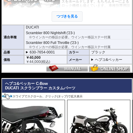
スをホールドします。もちろんキーによる
ロック機構も備えています。 車種別専用設
計品。高耐久パウダー塗装仕上げ。
つづきを見る
※耐加重 : 片側 5kg (ケース、バッグの自重
を除く)
DUCATI
※サイドケースは別売です。こちらからお求め下さい。
Scrambler 800 Nightshift ('23-)
※バッグの搭載位置を 50mm 前方または後方、30mm 上方または下方に移設す
適合車種
※ウインカーの移設が必要。ウインカー移設ステー付属
る移設キット(オプション)もあります。
Scrambler 800 Full Throttle ('23-)
※ウインカーの移設が必要。ウインカー移設ステー付属
630-7654-0001
ブラック
品番
カラー
￥40,000
ヘプコ&ベッカー
価格
メーカー
￥
44,000
(税込)
---
ヘプコ&ベッカー C-Bow
DUCATI スクランブラー カスタムパーツ
スワイプでスクロール、クリック(タップ)で拡大表示