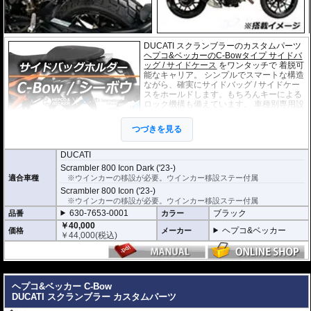
DUCATI スクランブラーのカスタムパーツ
ヘプコ&ベッカーのC-Bowタイプ サイドバ
ッグ / サイドケース
をワンタッチで 着脱可
能なキャリア。 シンプルでスマートな構造
ながら、確実にサイドバッグ / サイドケー
スをホールドします。もちろんキーによる
ロック機構も備えています。 車種別専用設
計品。高耐久パウダー塗装仕上げ。
つづきを見る
※耐加重 : 片側 5kg (ケース、バッグの自重
を除く)
DUCATI
※サイドケースは別売です。こちらからお求め下さい。
Scrambler 800 Icon Dark ('23-)
※バッグの搭載位置を 50mm 前方または後方、30mm 上方または下方に移設す
適合車種
※ウインカーの移設が必要。ウインカー移設ステー付属
る移設キット(オプション)もあります。
Scrambler 800 Icon ('23-)
※ウインカーの移設が必要。ウインカー移設ステー付属
630-7653-0001
ブラック
品番
カラー
￥40,000
ヘプコ&ベッカー
価格
メーカー
￥
44,000
(税込)
---
ヘプコ&ベッカー C-Bow
DUCATI スクランブラー カスタムパーツ