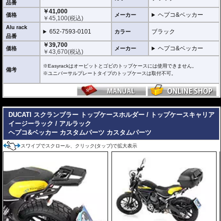
品番
折りたたみタイプ Easy rack / イージーラック
￥41,000
ヘプコ&ベッカー
位置決めガイドが折りたたみ式のため、簡単にフラットな簡易キャリアとなり
価格
メーカー
￥
45,100
(税込)
ます。
Alu rack
トップケースを必要としないような、ちょっとした荷物を載せる場合に便利で
652-7593-0101
ブラック
カラー
す。
品番
￥39,700
ヘプコ&ベッカー
価格
メーカー
固定タイプ Alu rack / アルラック
￥
43,670
(税込)
位置決めガイドがボルトで固定されたタイプ。取り外せばフラットな簡易キャ
リアとなります。
※Easyrackはオービットとゴビのトップケースには使用できません。
備考
ケースを取り付けたまま使用することが多い場合にお勧め。
※ユニバーサルプレートタイプのトップケースは取付不可。
リーズナブルな価格も魅力。
その他、付属の取付用フレームなどは共通です。
高耐久パウダー塗装仕上げ。
---
※写真のEasylackは位置決めガイドを折りたたんだ状態、Alurackは位置決めガ
DUCATI スクランブラー トップケースホルダー / トップケースキャリア
イドを取り付けた状態です。
イージーラック / アルラック
ヘプコ&ベッカー カスタムパーツ
カスタムパーツ
ヘプコ&ベッカーのトップケースはこちらからご確認下さい。
スワイプでスクロール、クリック(タップ)で拡大表示