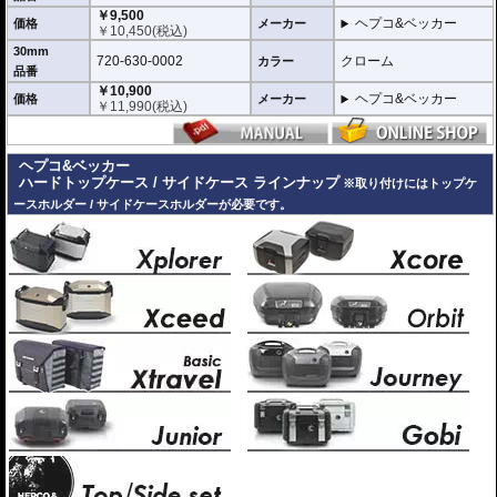
￥9,500
ヘプコ&ベッカー
価格
メーカー
￥
10,450
(税込)
30mm
720-630-0002
クローム
カラー
品番
￥10,900
ヘプコ&ベッカー
価格
メーカー
￥
11,990
(税込)
ヘプコ&ベッカー
ハードトップケース / サイドケース ラインナップ
※取り付けにはトップケ
ースホルダー / サイドケースホルダーが必要です。