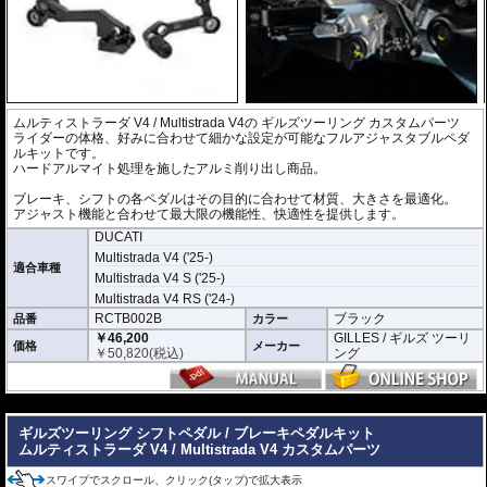
ムルティストラーダ V4 / Multistrada V4の
ギルズツーリング
カスタムパーツ
ライダーの体格、好みに合わせて細かな設定が可能なフルアジャスタブルペダ
ルキットです。
ハードアルマイト処理を施したアルミ削り出し商品。
ブレーキ、シフトの各ペダルはその目的に合わせて材質、大きさを最適化。
アジャスト機能と合わせて最大限の機能性、快適性を提供します。
DUCATI
Multistrada V4 ('25-)
適合車種
Multistrada V4 S ('25-)
Multistrada V4 RS ('24-)
RCTB002B
ブラック
品番
カラー
￥46,200
GILLES / ギルズ ツーリ
価格
メーカー
￥
50,820
(税込)
ング
---
ギルズツーリング シフトペダル / ブレーキペダルキット
ムルティストラーダ V4 / Multistrada V4 カスタムパーツ
スワイプでスクロール、クリック(タップ)で拡大表示