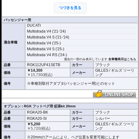
があります。
つづきを見る
オプションの拡張キットを使用することにより、ペグ位置を24ポジションから
選択が可能になります。
ライディングスタイルに合わせて調整が可能になります。
パッセンジャー用
DUCATI
Multistrada V4 ('21-'24)
Multistrada V4 S ('21-'24)
適合車種
Multistrada V4 ('25-)
Multistrada V4 S ('25-)
Multistrada V4 RS ('24-)
適合の一部のみ表示しています
全車種表示はこちら
RGK112UF41SETB
ブラック
品番
カラー
￥14,300
GILLES / ギルズ ツーリ
価格
メーカー
￥
15,730
(税込)
ング
※車種別取付アダプタ(パッセンジャー用)とのセット
備考
オプション : RGK フットベグ用 拡張kit 20mm
RGKA20-BK
ブラック
品番
カラー
RGKA20-SI
シルバー
品番
カラー
￥5,200
GILLES / ギルズ ツーリ
価格
メーカー
￥
5,720
(税込)
ング
※20mmのアームにより、ペグ位置を変更可能にします
備考