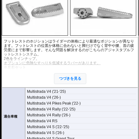
フットレストのホジションはライダーの体格により最適なポジションが異なり
ます。フットレストの位置か体格に合わないと脚だけでなく背中や腰、首の疲
労度にまで影響します。そんな問題を解決するのがこちらのアジャスタブルフ
ットレストシステム。
2色をラインナップ。
オプションに危険なすべりを低減するラバーがあります。
※左右セット
※ライダー用、タンデムライダー用共通です。
※アジャスタブルフットレストシステムとしてご利用の場合は
マウントアダプ
つづきを見る
ター
、
プレートアダプター
、
フットレストペグ
が必要です。個別にお求めく
ださい。
Multistrada V4 ('21-'25)
Multistrada V4 ('26-)
Multistrada V4 Pikes Peak ('22-)
Multistrada V4 Rally ('22-'25)
Multistrada V4 Rally ('26-)
適合車種
Multistrada V4 RS
Multistrada V4 S ('22-'25)
Multistrada V4 S ('26-)
Multistrada V4 S Grand Tour