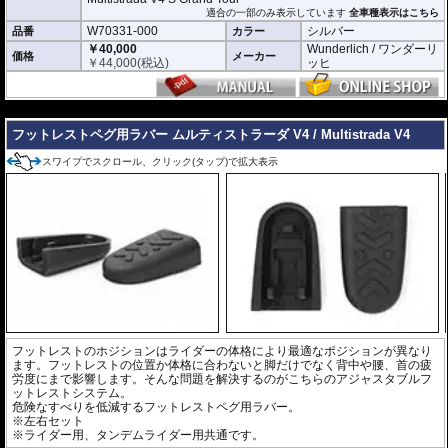
適合の一部のみ表示しています
全車種表示はこちら
W70331-000
シルバー
品番
カラー
￥40,000
Wunderlich / ワンダーリ
価格
メーカー
￥
44,000
(税込)
ッヒ
---
フットレストペグ用ラバー ムルティストラーダ V4 / Multistrada V4
スワイプでスクロール、クリック(タップ)で拡大表示
フットレストのホジションはライダーの体格により最適なポジションが異なり
ます。フットレストの位置か体格に合わないと脚だけでなく背中や腰、首の疲
労度にまで影響します。そんな問題を解決するのがこちらのアジャスタブルフ
ットレストシステム。
危険なすべりを低減するフットレストペグ用ラバー。
※左右セット
※ライダー用、タンデムライダー用共通です。