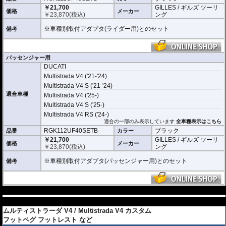
￥21,700
GILLES / ギルズ ツーリ
価格
メーカー
￥
23,870
(税込)
ング
※車種別取付アダプタ(ライダー用)とのセット
備考
パッセンジャー用
DUCATI
Multistrada V4 ('21-'24)
Multistrada V4 S ('21-'24)
適合車種
Multistrada V4 ('25-)
Multistrada V4 S ('25-)
Multistrada V4 RS ('24-)
適合の一部のみ表示しています
全車種表示はこちら
RGK112UF40SETB
ブラック
品番
カラー
￥21,700
GILLES / ギルズ ツーリ
価格
メーカー
￥
23,870
(税込)
ング
※車種別取付アダプタ(パッセンジャー用)とのセット
備考
---
---
ムルティストラーダ V4 / Multistrada V4 カスタム
フットペグ フットレスト など