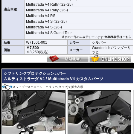
Multistrada V4 Rally ('22-'25)
適合車種
Multistrada V4 Rally ('26-)
Multistrada V4 RS
Multistrada V4 S ('22-'25)
Multistrada V4 S ('26-)
Multistrada V4 S Grand Tour
適合の一部のみ表示しています
全車種表示はこちら
W71501-001
シルバー
品番
カラー
￥7,500
Wunderlich / ワンダーリ
価格
メーカー
￥
8,250
(税込)
ッヒ
---
シフトリンクプロテクションカバー
ムルティストラーダ V4 / Multistrada V4 カスタムパーツ
スワイプでスクロール、クリック(タップ)で拡大表示