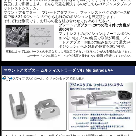
労度にまで影響します。そんな問題を解決するのがこちらのアジャスタブルフ
ットレストシステム。
マウントアダプター
、
プレートアダプター
、
フットレストペク
の3ピース構
造で最大24ポジションの中からお好みのポジションを設定頂けます。
それぞれは別売です。お好みの物を組み合わせてお求めください。
プレートアダプターは8つの取り付け角度が
選択可能
フットレストのポジションはノーマルポジシ
ョンを中心に8つの角度で取付が可能。プレ
ートアダプター3種との組み合わせで最大24
ポジションからお好みの位置を設定可能。
車種によっては他パーツとの干渉などにより設定できないポジションがある場合があります。
コーナーリングの際など、ペグが地面と接触しない範囲で設定してください。
---
マウントアダプター ムルティストラーダ V4 / Multistrada V4
スワイプでスクロール、クリック(タップ)で拡大表示
フットレストのホジションはライダーの体格により最適なポジションが異なり