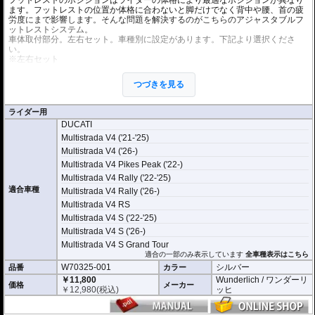
ます。フットレストの位置か体格に合わないと脚だけでなく背中や腰、首の疲
労度にまで影響します。そんな問題を解決するのがこちらのアジャスタブルフ
ットレストシステム。
車体取付部分。左右セット。車種別に設定があります。下記より選択くださ
い。
※左右セット
※ライダー用とタンデムライダー用があります。
※アジャスタブルフットレストシステムは
マウントアダプター
、
プレートア
つづきを見る
ダプター
、
フットレストペグ
が必要です。個別にお求めください。
ライダー用
DUCATI
Multistrada V4 ('21-'25)
Multistrada V4 ('26-)
Multistrada V4 Pikes Peak ('22-)
Multistrada V4 Rally ('22-'25)
適合車種
Multistrada V4 Rally ('26-)
Multistrada V4 RS
Multistrada V4 S ('22-'25)
Multistrada V4 S ('26-)
Multistrada V4 S Grand Tour
適合の一部のみ表示しています
全車種表示はこちら
W70325-001
シルバー
品番
カラー
￥11,800
Wunderlich / ワンダーリ
価格
メーカー
￥
12,980
(税込)
ッヒ