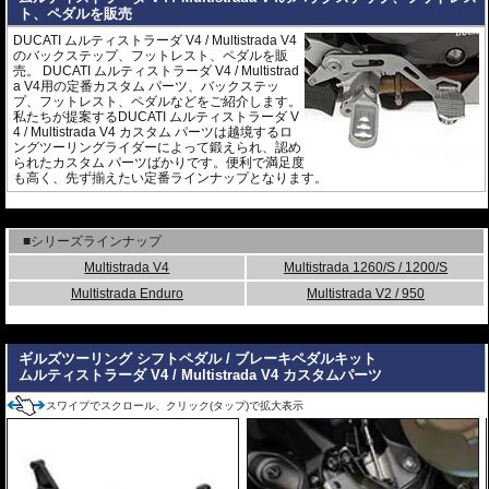
ト、ペダルを販売
DUCATI ムルティストラーダ V4 / Multistrada V4
のバックステップ、フットレスト、ペダルを販
売。 DUCATI ムルティストラーダ V4 / Multistrad
a V4用の定番カスタム パーツ、バックステッ
プ、フットレスト、ペダルなどをご紹介します。
私たちが提案するDUCATI ムルティストラーダ V
4 / Multistrada V4 カスタム パーツは越境するロ
ングツーリングライダーによって鍛えられ、認め
られたカスタム パーツばかりです。便利で満足度
も高く、先ず揃えたい定番ラインナップとなります。
---
■シリーズラインナップ
Multistrada V4
Multistrada 1260/S / 1200/S
Multistrada Enduro
Multistrada V2 / 950
---
ギルズツーリング シフトペダル / ブレーキペダルキット
ムルティストラーダ V4 / Multistrada V4 カスタムパーツ
スワイプでスクロール、クリック(タップ)で拡大表示