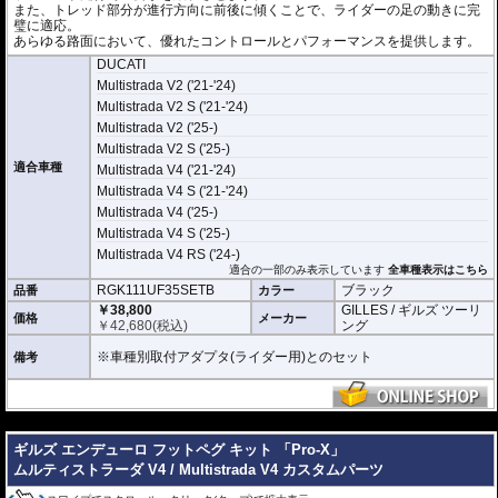
また、トレッド部分が進行方向に前後に傾くことで、ライダーの足の動きに完
璧に適応。
あらゆる路面において、優れたコントロールとパフォーマンスを提供します。
DUCATI
Multistrada V2 ('21-'24)
Multistrada V2 S ('21-'24)
Multistrada V2 ('25-)
Multistrada V2 S ('25-)
適合車種
Multistrada V4 ('21-'24)
Multistrada V4 S ('21-'24)
Multistrada V4 ('25-)
Multistrada V4 S ('25-)
Multistrada V4 RS ('24-)
適合の一部のみ表示しています
全車種表示はこちら
RGK111UF35SETB
ブラック
品番
カラー
￥38,800
GILLES / ギルズ ツーリ
価格
メーカー
￥
42,680
(税込)
ング
※車種別取付アダプタ(ライダー用)とのセット
備考
---
ギルズ エンデューロ フットペグ キット 「Pro-X」
ムルティストラーダ V4 / Multistrada V4 カスタムパーツ