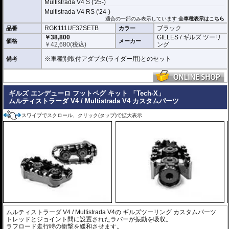
Multistrada V4 S ('25-)
Multistrada V4 RS ('24-)
適合の一部のみ表示しています
全車種表示はこちら
RGK111UF37SETB
ブラック
品番
カラー
￥38,800
GILLES / ギルズ ツーリ
価格
メーカー
￥
42,680
(税込)
ング
※車種別取付アダプタ(ライダー用)とのセット
備考
ギルズ エンデューロ フットペグ キット 「Tech-X」
ムルティストラーダ V4 / Multistrada V4 カスタムパーツ
スワイプでスクロール、クリック(タップ)で拡大表示
ムルティストラーダ V4 / Multistrada V4の
ギルズツーリング カスタムパーツ
トレッドとジョイント間に設置されたラバーが振動を吸収。
ラフロード走行時の衝撃を緩和させます。