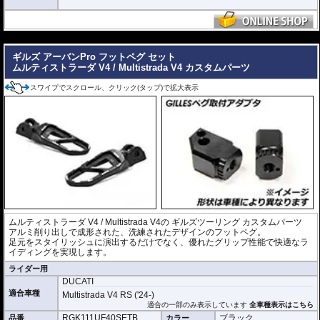
---
ギルズ アーバンPro フットペグ セット
ムルティストラーダ V4 / Multistrada V4 カスタムパーツ
スワイプでスクロール、クリック(タップ)で拡大表示
ムルティストラーダ V4 / Multistrada V4の
ギルズツーリング カスタムパーツ
アルミ削り出しで成形された、洗練されたデザインのフットペグ。
足元をスタイリッシュに演出するだけでなく、優れたグリップ性能で快適なラ
イディングを実現します。
ライダー用
DUCATI
適合車種
Multistrada V4 RS ('24-)
適合の一部のみ表示しています
全車種表示はこちら
RGK111UF40SETB
ブラック
品番
カラー