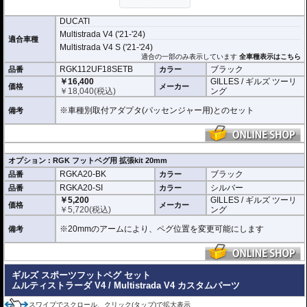
ライディングスタイルに合わせて調整が可能になります。
DUCATI
Multistrada V4 ('21-'24)
適合車種
Multistrada V4 S ('21-'24)
適合の一部のみ表示しています
全車種表示はこちら
RGK112UF18SETB
ブラック
品番
カラー
￥16,400
GILLES / ギルズ ツーリ
価格
メーカー
￥
18,040
(税込)
ング
※車種別取付アダプタ(パッセンジャー用)とのセット
備考
オプション : RGK フットベグ用 拡張kit 20mm
RGKA20-BK
ブラック
品番
カラー
RGKA20-SI
シルバー
品番
カラー
￥5,200
GILLES / ギルズ ツーリ
価格
メーカー
￥
5,720
(税込)
ング
※20mmのアームにより、ペグ位置を変更可能にします
備考
ギルズ スポーツフットペグ セット
ムルティストラーダ V4 / Multistrada V4 カスタムパーツ
スワイプでスクロール、クリック(タップ)で拡大表示