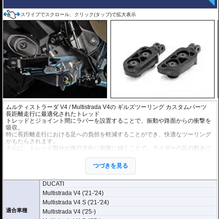
スワイプでスクロール、クリック(タップ)で拡大表示
ムルティストラーダ V4 / Multistrada V4の
ギルズツーリング カスタムパーツ
長距離走行に最適化されたトレッド
トレッドとジョイント間にラバーを設置することで、振動や路面からの衝撃を
吸収。
特に長距離走行における足への負担を軽減することができ、快適なツーリング
がもたらされます。
さらに、トレッド部分が進行方向に前後に傾くことで、ライダーの足の動きに
合わせてペグの角度が追従。
フットペグを面で捉えることができ、確実なグリップが可能。ツーリングの安
つづきを見る
全性向上にも貢献します。
DUCATI
Multistrada V4 ('21-'24)
Multistrada V4 S ('21-'24)
適合車種
Multistrada V4 ('25-)