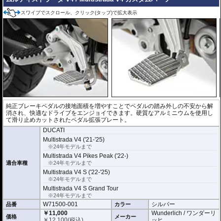
スワイプでスクロール、クリック(タップ)で拡大表示
純正ブレーキペダルの接地面積を増やすことでペダルの踏み外しの不安から解
消され、快適なドライブをエンジョイできます。硬質なアルミニウムを使用し
て滑り止めカットされたペダル拡張プレート。
DUCATI
Multistrada V4 ('21-'25)
※24年モデルまで
Multistrada V4 Pikes Peak ('22-)
適合車種
※24年モデルまで
Multistrada V4 S ('22-'25)
※24年モデルまで
Multistrada V4 S Grand Tour
※24年モデルまで
W71500-001
シルバー
品番
カラー
￥11,000
Wunderlich / ワンダーリ
価格
メーカー
￥
12,100
(税込)
ッヒ