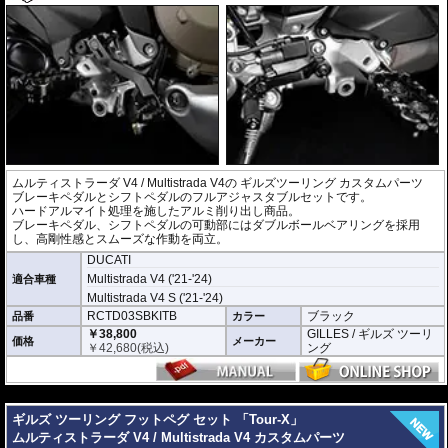
ムルティストラーダ V4 / Multistrada V4の
ギルズツーリング
カスタムパーツ
ブレーキペダルとシフトペダルのフルアジャスタブルセットです。
ハードアルマイト処理を施したアルミ削り出し商品。
ブレーキペダル、シフトペダルの可動部にはダブルボールベアリングを採用
し、高剛性感とスムーズな作動を両立。
DUCATI
Multistrada V4 ('21-'24)
適合車種
Multistrada V4 S ('21-'24)
RCTD03SBKITB
ブラック
品番
カラー
￥38,800
GILLES / ギルズ ツーリ
価格
メーカー
￥
42,680
(税込)
ング
---
ギルズ ツーリング フットペグ セット 「Tour-X」
ムルティストラーダ V4 / Multistrada V4 カスタムパーツ