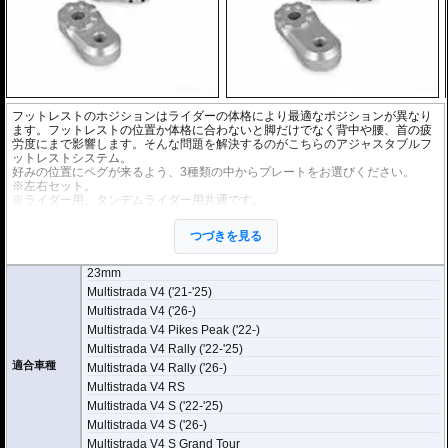
フットレストのホジションはライダーの体格により最適なポジションが異なり
ます。フットレストの位置か体格に合わないと脚だけでなく背中や腰、首の疲
労度にまで影響します。そんな問題を解決するのがこちらのアジャスタブルフ
ットレストシステム。
好みの位置にペグが来るよう、3種類の中からプレートをお選びください。
※左右セット。
※ライダー用、タンデムライダー用共通です。
※アジャスタブルフットレストシステムは
マウントアダプター
、
プレートア
ダプター
、
フットレストペグ
が必要です。個別にお求めください。
つづきを見る
23mm
Multistrada V4 ('21-'25)
Multistrada V4 ('26-)
Multistrada V4 Pikes Peak ('22-)
Multistrada V4 Rally ('22-'25)
適合車種
Multistrada V4 Rally ('26-)
Multistrada V4 RS
Multistrada V4 S ('22-'25)
Multistrada V4 S ('26-)
Multistrada V4 S Grand Tour