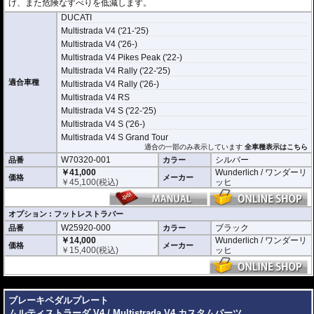
げ、また危険なすべりを低減します。
DUCATI
Multistrada V4 ('21-'25)
Multistrada V4 ('26-)
Multistrada V4 Pikes Peak ('22-)
Multistrada V4 Rally ('22-'25)
適合車種
Multistrada V4 Rally ('26-)
Multistrada V4 RS
Multistrada V4 S ('22-'25)
Multistrada V4 S ('26-)
Multistrada V4 S Grand Tour
適合の一部のみ表示しています
全車種表示はこちら
W70320-001
シルバー
品番
カラー
￥41,000
Wunderlich / ワンダーリ
価格
メーカー
￥
45,100
(税込)
ッヒ
オプション : フットレストラバー
W25920-000
ブラック
品番
カラー
￥14,000
Wunderlich / ワンダーリ
価格
メーカー
￥
15,400
(税込)
ッヒ
---
ブレーキペダルプレート
ムルティストラーダ V4 / Multistrada V4 カスタムパーツ