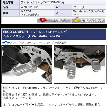
フットレストペグ W70331-000用
適合車種
W70332-002
ブラック
品番
カラー
￥4,700
Wunderlich / ワンダーリ
価格
メーカー
￥
5,170
(税込)
ッヒ
---
ERGO COMFORT フットレストロワーニング
ムルティストラーダ V4 / Multistrada V4
スワイプでスクロール、クリック(タップ)で拡大表示
純正ペダルより約20mmポジションダウンすることで、理想的な膝の曲がり実
現。
長距離走行でも疲労を低減し、快適にライディングすることができます。
高強度アルミニウム製。
オプションにペグラバーを用意。フットレストペグからの振動、衝撃を和ら