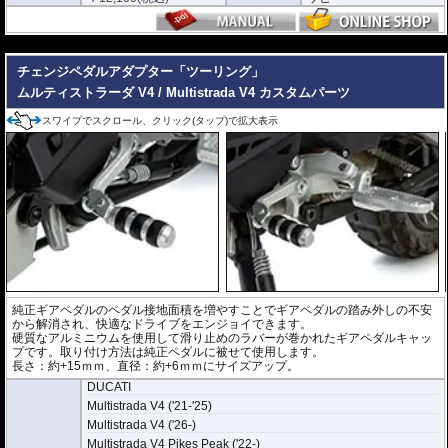
---
チェンジペダルアダプター「ツーリング」
ムルティストラーダ V4 / Multistrada V4
カスタムパーツ
スワイプでスクロール、クリック(タップ)で拡大表示
純正ギアペダルのペダル接地面積を増やすことでギアペダルの踏み外しの不安
から解消され、快適なドライブをエンジョイできます。
硬質なアルミニウムを使用して滑り止めのラバーが巻かれたギアペダルキャッ
プです。取り付け方法は純正ペダルに被せて使用します。
長さ：約+15ｍｍ、直径：約+6ｍｍにサイズアップ。
DUCATI
Multistrada V4 ('21-'25)
Multistrada V4 ('26-)
Multistrada V4 Pikes Peak ('22-)