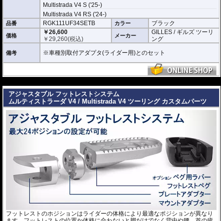
Multistrada V4 S ('25-)
Multistrada V4 RS ('24-)
RGK111UF34SETB
ブラック
品番
カラー
￥26,600
GILLES / ギルズ ツーリ
価格
メーカー
￥
29,260
(税込)
ング
※車種別取付アダプタ(ライダー用)とのセット
備考
---
アジャスタブル フットレストシステム
ムルティストラーダ V4 / Multistrada V4 ツーリング カスタムパーツ
フットレストのホジションはライダーの体格により最適なポジションが異なり
ます。フットレストの位置か体格に合わないと脚だけでなく背中や腰、首の疲