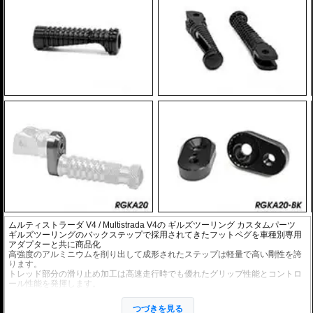
ムルティストラーダ V4 / Multistrada V4の
ギルズツーリング カスタムパーツ
ギルズツーリングのバックステップで採用されてきたフットペグを車種別専用
アダプターと共に商品化
高強度のアルミニウムを削り出して成形されたステップは軽量で高い剛性を誇
ります。
トレッド部分の滑り止め加工は高速走行時でも優れたグリップ性能とコントロ
ール性能を発揮します。
オプションの拡張キットを使用することにより、ペグ位置を24ポジションから
つづきを見る
選択が可能になります。