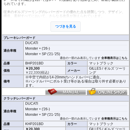
られています。
従来のギルズツーリングのレバーガードの優れた点を踏襲しつつ、デザイン、
構造、素材すべてにおいて、さらなる改良が加えられています。
これまでのレバーガードと同様に2ピース構造を採用。
本体はアルミビレットからの削り出しで、ブラックハードアルマイト処理を施
つづきを見る
しました。
プロテクションピースは耐磨耗性と強度、弾性回復率の優れた結晶性エンジニ
アリング樹脂を採用。
ブレーキレバーガード
軽量化と剛性、柔軟性を高い次元でバランスさせることに成功しました。
DUCATI
開き角の調節も可能。調節幅は内側、外側へ5°(先端で約13mm)あり、アジャス
Monster + ('26-)
適合車種
トレバーの使用時などにも対応します。
Monster + SP ('21-'25)
適合の一部のみ表示しています
全車種表示はこちら
※写真はシリーズ代表イメージです。車種により形状、デザインが異なる場合
BHP201BD
マットブラック
品番
カラー
があります。
￥20,300
GILLES / ギルズ ツーリ
価格
メーカー
￥
22,330
(税込)
ング
※中空で内径が14-20mmのハンドルバーに適合。
※ハンドルバーにボルト受け等がある場合は取り外す必要があり
備考
ます。
クラッチレバーガード
DUCATI
Monster + ('26-)
適合車種
Monster + SP ('21-'25)
適合の一部のみ表示しています
全車種表示はこちら
KHP201BD
マットブラック
品番
カラー
￥20,300
GILLES / ギルズ ツーリ