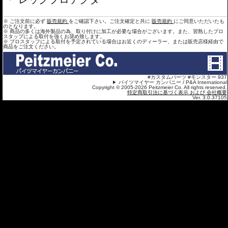
※ ご注文前に必ず
販売規約
をご確認下さい。ご注文確定と共に
販売規約
にご同意いただいたも
のとなります。
※ 商品の多くは海外製品の為、取り付けに加工が必要な場合がございます。また、習熟したプロ
スタップによる取付を強くお奨め致します。
※ プロスタッフによる取付を予定されている場合はお近くのディーラー、または販売店様経由で
商品をご注文ください。
#カスタムパーツ #モンスター 937
パイツマイヤー カンパニー / P&A International
Copyright © 2005-2026 Peitzmeier Co. All rights reserved.
特定商取引法に基づく表示 および 会社概要
Ver. 3.0.37105