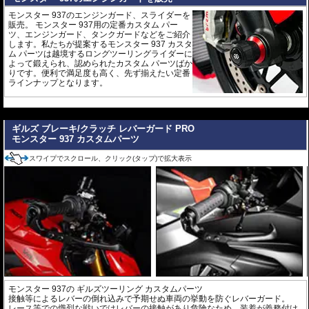
モンスター 937のエンジンガード、スライダーを
販売。 モンスター 937用の定番カスタム パー
ツ、エンジンガード、タンクガードなどをご紹介
します。私たちが提案するモンスター 937 カスタ
ム パーツは越境するロングツーリングライダーに
よって鍛えられ、認められたカスタム パーツばか
りです。便利で満足度も高く、先ず揃えたい定番
ラインナップとなります。
---
ギルズ ブレーキ/クラッチ レバーガード PRO
モンスター 937 カスタムパーツ
スワイプでスクロール、クリック(タップ)で拡大表示
モンスター 937の
ギルズツーリング カスタムパーツ
接触等によるレバーの倒れ込みで予期せぬ車両の挙動を防ぐレバーガード。
レース等での熾烈な戦いではレバーの接触があり危険なため、装着が義務付け