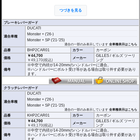
従来のギルズツーリングのレバーガードの優れた点を踏襲しつつ、デザイン、
構造、素材すべてにおいて、さらなる改良が加えられています。
つづきを見る
これまでのレバーガードと同様に2ピース構造を採用。
本体はアルミビレットからの削り出しで、ブラックハードアルマイト処理を施
しました。
ブレーキレバーガード
プロテクションピースは高品質カーボンを使用。
DUCATI
軽量化と剛性、柔軟性を高い次元でバランスさせることに成功しました。
Monster + ('26-)
適合車種
開き角の調節も可能。調節幅は内側、外側へ5°(先端で約13mm)あり、アジャス
Monster + SP ('21-'25)
トレバーの使用時などにも対応します。
適合の一部のみ表示しています
全車種表示はこちら
BHP2CAR01
カーボン
品番
カラー
※写真はシリーズ代表イメージです。車種により形状、デザインが異なる場合
￥44,700
GILLES / ギルズ ツーリ
があります。
価格
メーカー
￥
49,170
(税込)
ング
※中空で内径が14-20mmのハンドルバーに適合。
※ハンドルバーにボルト受け等がある場合は取り外す必要があり
備考
ます。
クラッチレバーガード
DUCATI
Monster + ('26-)
適合車種
Monster + SP ('21-'25)
適合の一部のみ表示しています
全車種表示はこちら
KHP2CAR01
カーボン
品番
カラー
￥44,700
GILLES / ギルズ ツーリ
価格
メーカー
￥
49,170
(税込)
ング
※中空で内径が14-20mmのハンドルバーに適合。
※ハンドルバーにボルト受け等がある場合は取り外す必要があり
備考
ます。