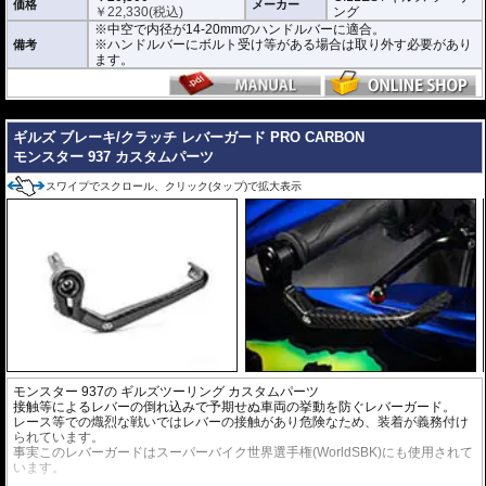
価格
メーカー
￥
22,330
(税込)
ング
※中空で内径が14-20mmのハンドルバーに適合。
※ハンドルバーにボルト受け等がある場合は取り外す必要があり
備考
ます。
---
ギルズ ブレーキ/クラッチ レバーガード PRO CARBON
モンスター 937 カスタムパーツ
スワイプでスクロール、クリック(タップ)で拡大表示
モンスター 937の
ギルズツーリング カスタムパーツ
接触等によるレバーの倒れ込みで予期せぬ車両の挙動を防ぐレバーガード。
レース等での熾烈な戦いではレバーの接触があり危険なため、装着が義務付け
られています。
事実このレバーガードはスーパーバイク世界選手権(WorldSBK)にも使用されて
います。