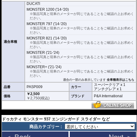
ーパークリアとアンチグレア)が入っており
、それぞれ目的に合わせたものをご
DUCATI
利用いただけます。
MONSTER 1200 ('14-'20)
※製品写真と現車のメーターが同じであることをご確認の上お求めく
スーパークリア :
耐摩耗性が非常に高く、
ださい。
透明性の高いフィルム。貼り付けてしまう
MONSTER 797 ('14-'20)
とメーターになじみ、フィルムの存在がほ
※製品写真と現車のメーターが同じであることをご確認の上お求めく
とんどわからなくなります。
ださい。
アンチグレア :
マット仕上げが施され、太
MONSTER 821 ('14-'20)
陽光などによる反射を軽減。視認性の低下
適合車種
※製品写真と現車のメーターが同じであることをご確認の上お求めく
を防ぎ、メーターを読み取りやすくしま
ださい。
す。もちろん傷に対しても有効です。
MONSTER ('21-'24)
※製品写真と現車のメーターが同じであることをご確認の上お求めく
取付キット付属 :
取り付けに便利なクリー
ださい。
ニングクロス、細かい埃も除去する粘着シート、気泡の混入を防ぎ、きれいに
仕上げるスキージがセットになっています。
MONSTER+ ('21-'24)
※製品写真と現車のメーターが同じであることをご確認の上お求めく
またこのフィルムは
多少の気泡なら数時間から２日ほどで自然に気泡が消える
ださい。
優れもの。満足のいく取付が容易になりました。
適合の一部のみ表示しています
全車種表示はこちら
スーパークリア x 1
PASP009
品番
カラー
シリコーン系粘着材を採用し、メーターを痛めることがありません。フィルム
アンチグレア x 1
を剥がせば、元通りの状態になります。
￥2,500
P&A International
価格
ブランド
￥
2,750
(税込)
---
ドゥカティ モンスター 937 エンジンガード スライダー など
商品カテゴリー :