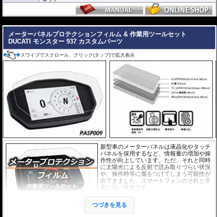
---
メーターパネルプロテクションフィルム & 作業用ツールセット
DUCATI モンスター 937 カスタムパーツ
スワイプでスクロール、クリック(タップ)で拡大表示
新型車のメーターバネルは液晶化やタッチ
パネルを採用するなど、情報量の増加や操
作性が向上しています。ただ、それと同時
に太陽光による反射で読み取りづらい状況
や、操作時等に傷をつけてしまう可能性が
出てきました。スマートフォンのそれと非
常に近い状況です。
このメーターパネルプロテクションフィル
つづきを見る
ムは不要な傷や汚れからメーターパネルを
保護します。
セットには２枚のフィルム(ス