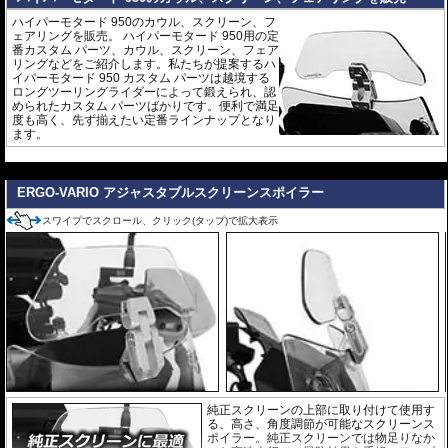
ハイパーモタード 950のカウル、スクリーン、フ
ェアリングを販売。 ハイパーモタード 950用の定
番カスタム パーツ、カウル、スクリーン、フェア
リングなどをご紹介します。私たちが提案するハ
イパーモタード 950 カスタム パーツは越境する
ロングツーリングライダーによって鍛えられ、認
められたカスタム パーツばかりです。便利で満足
度も高く、先ず揃えたい定番ラインナップとなり
ます。
---
ERGO-VARIO アジャスタブルスクリーンスポイラー
スワイプでスクロール、クリック(タップ)で拡大表示
純正スクリーンの上部に取り付けて使用す
る、高さ、角度調節が可能なスクリーンス
ポイラー。純正スクリーンでは物足りなか