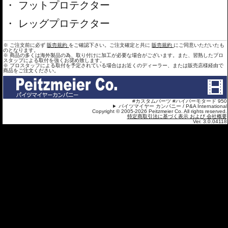
フットプロテクター
レッグプロテクター
※ ご注文前に必ず
販売規約
をご確認下さい。ご注文確定と共に
販売規約
にご同意いただいたも
のとなります。
※ 商品の多くは海外製品の為、取り付けに加工が必要な場合がございます。また、習熟したプロ
スタップによる取付を強くお奨め致します。
※ プロスタッフによる取付を予定されている場合はお近くのディーラー、または販売店様経由で
商品をご注文ください。
#カスタムパーツ #ハイパーモタード 950
パイツマイヤー カンパニー / P&A International
Copyright © 2005-2026 Peitzmeier Co. All rights reserved.
特定商取引法に基づく表示 および 会社概要
Ver. 3.0.04118