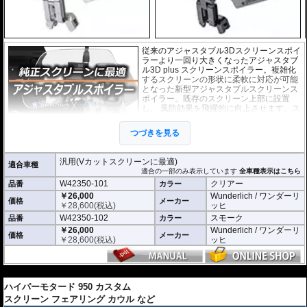
従来のアジャスタブル3Dスクリーンスポイ
ラーより一回り大きくなったアジャスタブ
ル3D plus スクリーンスポイラー。複雑化
するスクリーンの形状に柔軟に対応が可能
となった新型アジャスタブルスクリーンス
ポイラー。既存のスクリーン上部に設置
し、 風防効果を飛躍的に向上させます。ス
クリーンの角度、高さ、向きなど、細かく
調整が可能。走行シーンに合わせてご利用
つづきを見る
頂けます。また、不要な時にはと簡単 に取
り外すことができます。
汎用(Vカットスクリーンに最適)
適合車種
外寸(スクリーン) : 横 x 高さ : 約24.5cm x 9.
適合の一部のみ表示しています
全車種表示はこちら
5cm
W42350-101
クリアー
品番
カラー
※スクリーンを挟み込んで取り付けるタイ
￥26,000
Wunderlich / ワンダーリ
価格
メーカー
プのため、上端に折り返しのあるスクリー
￥
28,600
(税込)
ッヒ
ンには使用できません。
W42350-102
スモーク
品番
カラー
※商品は汎用品ですが、一部車種について
￥26,000
Wunderlich / ワンダーリ
はメーカーで取付確認がされています。詳
価格
メーカー
￥
28,600
(税込)
ッヒ
細は適合情報の全車種表示をご確認くださ
い。
---
ハイパーモタード 950 カスタム
スクリーン フェアリング カウル など