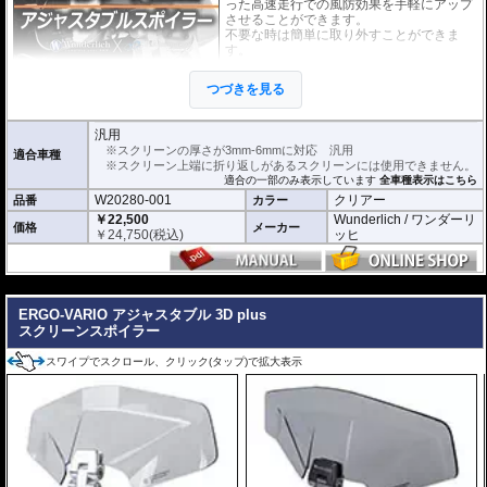
った高速走行での風防効果を手軽にアップ
させることができます。
不要な時は簡単に取り外すことができま
す。
スクリーンの厚さが3mm-6mmの物なら
ば、取り付けが可能です。
つづきを見る
外寸(スクリーン) : 横 x 高さ : 約23cm x 7c
m
汎用
※スクリーンを挟み込んで取り付けるタイ
※スクリーンの厚さが3mm-6mmに対応 汎用
適合車種
プのため、上端に折り返しのあるスクリー
※スクリーン上端に折り返しがあるスクリーンには使用できません。
ンには使用できません。
適合の一部のみ表示しています
全車種表示はこちら
※商品は汎用品ですが、一部車種について
W20280-001
クリアー
品番
カラー
はメーカーで取付確認がされています。詳
細は適合情報の全車種表示をご確認くださ
￥22,500
Wunderlich / ワンダーリ
価格
メーカー
い。
￥
24,750
(税込)
ッヒ
※BMW R1250RS / R1200RSLCは専用の
W42350-201 / W42350202
をお求め下さ
い。
---
ERGO-VARIO アジャスタブル 3D plus
スクリーンスポイラー
スワイプでスクロール、クリック(タップ)で拡大表示