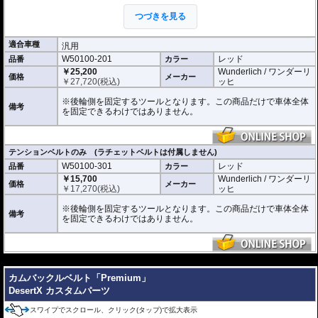
しなやかで頑丈なテンションベルトを後輪
つづきを見る
にかぶせ、接続されているのラチェットベ
ルトで 確実に車体のリア側を固定できま
す。テンションベルト裏側には特殊な滑り止め加工が施されています。
適合車種
汎用
ぜひ動画でその手軽さをご確認ください。
W50100-201
レッド
品番
カラー
張力容量 : 500 daN (約510kgf)
￥25,200
Wunderlich / ワンダーリ
価格
メーカー
ベルト長 : 65cm
￥
27,720
(税込)
ッヒ
また、お手持ちのベルトをご利用いただけるテンションベルトだけの商品もラ
※後輪側を固定するツールとなります。この商品だけで車体全体
備考
インナップ。
を固定できるわけではありません。
ベルトリングの形状は写真でご確認ください。
テンションベルトのみ (ラチェットベルトは付属しません)
W50100-301
レッド
品番
カラー
￥15,700
Wunderlich / ワンダーリ
価格
メーカー
￥
17,270
(税込)
ッヒ
※後輪側を固定するツールとなります。この商品だけで車体全体
備考
を固定できるわけではありません。
---
カムバックルベルト「Premium」
DesertX カスタムパーツ
スワイプでスクロール、クリック(タップ)で拡大表示