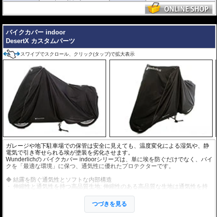
しています。
伸縮性ストラップ: 前後下端に一体化された伸縮性のあるストラップが、バ
---
イクに高いフィット性を提供します。
バイクカバー indoor
DesertX カスタムパーツ
スワイプでスクロール、クリック(タップ)で拡大表示
ガレージや地下駐車場での保管は安全に見えても、温度変化による湿気や、静
電気で引き寄せられる埃が塗装を劣化させます。
Wunderlichの バイクカバー indoorシリーズは、単に埃を防ぐだけでなく、バイ
クを「最適な環境」に保つ、通気性に優れたプロテクターです。
◆ 結露を防ぐ通気性とソフトな内部構造
伸縮性と通気性を持つ高品質生地: 伸縮性のある高品質な生地は通気性を持
つように仕上げられています。これにより、温度変動によって生じた不要な
湿気を外部へ逃がします。
つづきを見る
結露を効果的に防止: 湿気を外部へ排出することで、特に金属部品に発生し
がちな結露を効果的に防ぎ、バランスの取れた気候環境を作り出します。