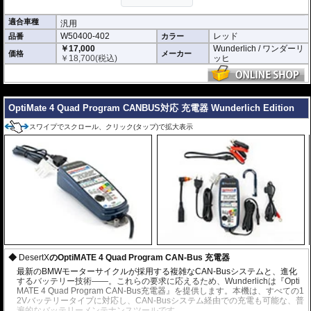
適合車種
汎用
W50400-402
レッド
品番
カラー
￥17,000
Wunderlich / ワンダーリ
価格
メーカー
￥
18,700
(税込)
ッヒ
---
OptiMate 4 Quad Program CANBUS対応 充電器 Wunderlich Edition
スワイプでスクロール、クリック(タップ)で拡大表示
DesertX
のOptiMATE 4 Quad Program CAN-Bus 充電器
最新のBMWモーターサイクルが採用する複雑なCAN-Busシステムと、進化
するバッテリー技術——。これらの要求に応えるため、Wunderlichは『Opti
MATE 4 Quad Program CAN-Bus充電器』を提供します。本機は、すべての1
2Vバッテリータイプに対応し、CAN-Busシステム経由での充電も可能な、普
遍的なバッテリーメンテナンスツールです。