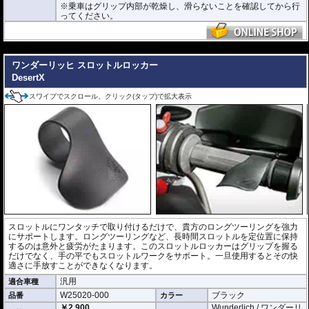
※乗車はグリップ内部が乾燥し、滑らないことを確認してから行
ってください。
---
ワンダーリッヒ スロットルロッカー
DesertX
スワイプでスクロール、クリック(タップ)で拡大表示
スロットルにワンタッチで取り付けるだけで、貴方のロングツーリングを強力
にサポートします。ロングツーリングなど、長時間スロットルを定位置に保持
するのは意外と疲労がたまります。このスロットルロッカーはグリップを握る
だけでなく、手の平でもスロットルワークをサポート。一旦使用するとその快
適さに手放すことができなくなります。
汎用
適合車種
W25020-000
ブラック
品番
カラー
￥2,900
Wunderlich / ワンダーリ