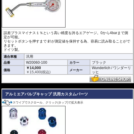
誤差プラスマイナス１％という高い精度を誇るエアゲージ。0から4barまで測
定が可能。
リセットボタンを押すまで 針が測定値を保持する為、容易に読み取ることがで
きます。
ドイツ製。
汎用
適合車種
W20060-100
ブラック
品番
カラー
￥14,000
Wunderlich / ワンダーリ
価格
メーカー
￥
15,400
(税込)
ッヒ
---
アルミエアバルブキャップ 汎用カスタムパーツ
スワイプでスクロール、クリック(タップ)で拡大表示