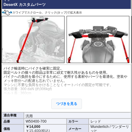
DesertX カスタムパーツ
スワイプでスクロール、クリック(タップ)で拡大表示
バイク輸送時にバイクを確実に固定。
固定ベルトの個々の部品は非常に頑丈で耐久性があるものを使用。
バイクへの負担を最小にするために、使用する素材やパーツを最適化。塗装や
メッキ部分への配慮も忘れていません。
マシンに不要な負荷をかけることなくオートバイの固定が可能です。
張力容量 : 300 daN (約306kgf)
ベルト長 : 360cm
ベルト幅 : 3.5cm
つづきを見る
適合車種
汎用
W50400-700
レッド
品番
カラー
￥14,000
Wunderlich / ワンダーリ
価格
メーカー
￥
15,400
(税込)
ッヒ