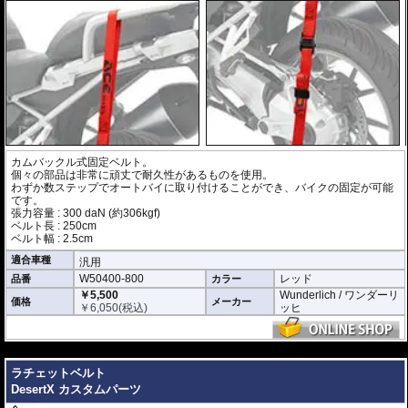
カムバックル式固定ベルト。
個々の部品は非常に頑丈で耐久性があるものを使用。
わずか数ステップでオートバイに取り付けることができ、バイクの固定が可能
です。
張力容量 : 300 daN (約306kgf)
ベルト長 : 250cm
ベルト幅 : 2.5cm
適合車種
汎用
W50400-800
レッド
品番
カラー
￥5,500
Wunderlich / ワンダーリ
価格
メーカー
￥
6,050
(税込)
ッヒ
---
ラチェットベルト
DesertX カスタムパーツ