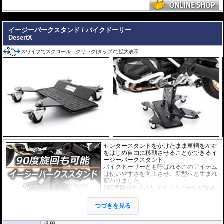
---
イージーパークスタンド / バイクドーリー
DesertX
スワイプでスクロール、クリック(タップ)で拡大表示
センタースタンドをかけたまま車輌を左右
をはじめ自由に移動させることができるイ
ージーパークスタンド。
バイクドーリーとも呼ばれるこのアイテム
は使いやすさを向上させ、新型へと生まれ
変わりました。
360度回転するポリアミドホイールがなめ
らかに動き、使用時に多くの力を必要とし
ません。女性の方でも簡単に扱えます。イ
つづきを見る
ージーパークスタンドの車輪にはロックシ
ステムが2箇所搭載。
またセンタースタンドを立てる際に滑り止めとしてプレートにラバーシートが