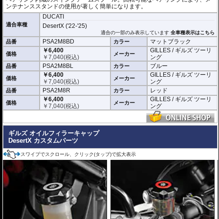
ンテナンススタンドの使用が著しく簡単になります。
DUCATI
適合車種
DesertX ('22-'25)
適合の一部のみ表示しています
全車種表示はこちら
PSA2M8BD
マットブラック
品番
カラー
￥6,400
GILLES / ギルズ ツーリ
価格
メーカー
￥
7,040
(税込)
ング
PSA2M8BL
ブルー
品番
カラー
￥6,400
GILLES / ギルズ ツーリ
価格
メーカー
￥
7,040
(税込)
ング
PSA2M8R
レッド
品番
カラー
￥6,400
GILLES / ギルズ ツーリ
価格
メーカー
￥
7,040
(税込)
ング
ギルズ オイルフィラーキャップ
DesertX カスタムパーツ
スワイプでスクロール、クリック(タップ)で拡大表示