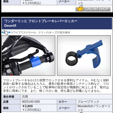
価格
メーカー
￥
3,190
(税込)
ッヒ
---
ワンダーリッヒ フロントブレーキレバーロッカー
DesertX
スワイプでスクロール、クリック(タップ)で拡大表示
フロントブレーキをかけた状態でロックさせる便利なアイテム。やむなく傾斜
路面へ駐車する場合はもちろん、通常の駐車や車両メンテナンス時など、フロ
ントがロックされていることで駐車時の安定性が飛躍的に向上します。取付は
非常に簡単にでき、また、軽く小さい為、持ち運びも邪魔になりません。
汎用
適合車種
W25140-000
ブルー/ブラック
品番
カラー
￥2,600
Wunderlich / ワンダーリ
価格
メーカー
￥
2,860
(税込)
ッヒ