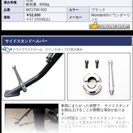
汎用
適合車種
設置されて安全面にも高い信頼性があります。
耐荷重 : 400kg
狭い空間での車輌保管には威力を発揮するでしょう。
W21790-502
ブラック
品番
カラー
￥52,000
Wunderlich / ワンダーリ
※商品説明の動画は旧型製品です。使用方法は変わりません。
価格
メーカー
￥
57,200
(税込)
ッヒ
---
サイドスタンドヘルパー
スワイプでスクロール、クリック(タップ)で拡大表示
車両にまたがった状態で、 サイドスタンド
を跳ね上げることが困難な場合がありま
す。
その問題をこの「サイドスタンドヘルパ
ー」によって足をかけやすくし、 またがっ
たままでのサイドスタンドの操作を容易に
します。