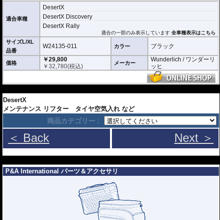
DesertX
ソフトでフワフワな裏地: 内側は「ソフトでフワフワ」な素材で設計されて
おり、デリケートな塗装面や後付けパーツを傷や擦れから守ります。
DesertX Discovery
適合車種
埃と汚れからの保護: 屋内保管における埃や汚れから、あなたのバイクを保
DesertX Rally
護します。
適合の一部のみ表示しています
全車種表示はこちら
サイズL/XL
◆ 完璧なフィットと固定システム
W24135-011
ブラック
カラー
ケース有無に対応する調整ラッチ: カバーの上部から簡単にアクセスできる3
品番
つの調整可能なラッチにより、後部幅を個別に調整可能。ケースを装着した
￥29,800
Wunderlich / ワンダーリ
価格
状態でも、外した状態でも完璧にフィットします。
メーカー
￥
32,780
(税込)
ッヒ
伸縮性ストラップ: 前後下端に一体化された伸縮性のあるストラップが、バ
イクに完璧にフィットすることを保証し、擦れを防ぎます。
---
車輪間固定ストラップ: カバーが不要に動くのを防ぐため、バイクの車輪間
でしっかりと固定するためのストラップが下面に付属しています。
DesertX
多数のカスタム調整オプション: 多数の調整オプションが、この高品質な屋
メンテナンス リフター タイヤ空気入れ など
内用カバーの、擦れのない完璧なフィットをサポートします。
商品カテゴリー :
＜ Back
Next ＞
---
P&A International パーツ＆アクセサリ