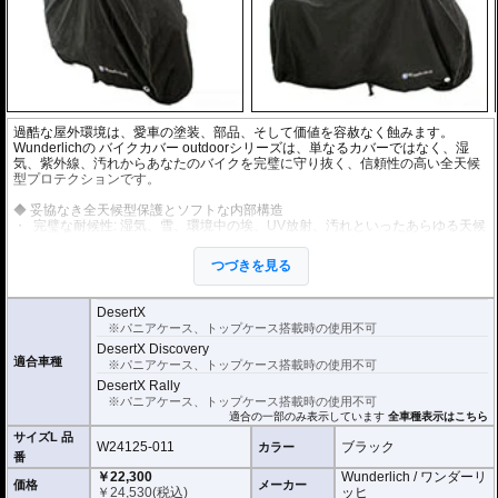
過酷な屋外環境は、愛車の塗装、部品、そして価値を容赦なく蝕みます。
Wunderlichの バイクカバー outdoorシリーズは、単なるカバーではなく、湿
気、紫外線、汚れからあなたのバイクを完璧に守り抜く、信頼性の高い全天候
型プロテクションです。
◆ 妥協なき全天候型保護とソフトな内部構造
完璧な耐候性: 湿気、雪、環境中の埃、UV放射、汚れといったあらゆる天候
から、信頼性の高い保護を提供します。
高耐久性素材: 外皮は防水性、堅牢性、そしてUV安定性に優れたポリエステ
つづきを見る
ル（PVCコーティング）で設計されています。
塗装保護フリース裏地: 内側には柔らかいフリースが裏地として施されてい
DesertX
ます。これにより、カバーが直接塗装面や後付けパーツと擦れることなく、
※パニアケース、トップケース搭載時の使用不可
傷つきを防ぎます。
DesertX Discovery
適合車種
※パニアケース、トップケース搭載時の使用不可
◆ 完璧なフィットと防風固定システム
嵐に強い調整機構: 風による擦れを防ぎ、嵐のような天候下でも吹き飛ばさ
DesertX Rally
れないよう、多数の調整オプションを備えています。
※パニアケース、トップケース搭載時の使用不可
適合の一部のみ表示しています
全車種表示はこちら
ケース有無に対応する調整ラッチ: カバーの上部から簡単にアクセスできる3
サイズL 品
つの調整可能なラッチにより、後部幅を個別に調整可能。ケースを装着した
W24125-011
ブラック
カラー
状態でも、外した状態でも高フィット性を実現。
番
車輪間固定ストラップ: ターポリンの下面には、強風時でもカバーが飛ばさ
￥22,300
Wunderlich / ワンダーリ
価格
メーカー
れないよう、バイクの車輪間でしっかりと固定するためのストラップが付属
￥
24,530
(税込)
ッヒ