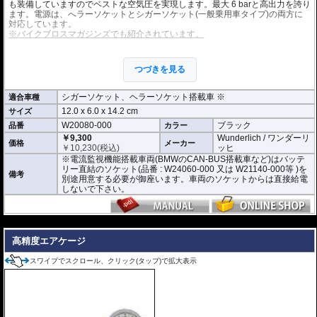
と、車両外で充電するためのクランプセットが同梱されています。
も装備していますのでベストな空気圧を実現します。最大 6 barと高出力を誇り
ます。電源は、へラーソケットとシガーソケット(一般乗用車タイプ)の両方に
CAN-Bus対応設定済み: 提供するバージョンはすでにCAN-Bus対応設定済
対応しています。
みであり、特別な調整は必要ありません。
※バイクブロスマガジンズでも紹介されています。
高い耐久性: IP54の耐候性ハウジングを備え、-40°Cの低温下でも動作可能
という、非常に高い耐久性を誇ります。
ホース先端は四輪車、二輪車、米式自転車バルブ形状ですが、各種アダプタが
付属。 四輪車、二輪車のタイヤだけでなくレジャーでもAirmanは大活躍しま
つづきを見る
す。
付属アダプタ
・ゴムボート、浮き輪等用
シガーソケット、ヘラーソケット搭載車 ※
適合車種
・サーガーボール、バスケットボール等用
12.0 x 6.0 x 14.2 cm
サイズ
・英式自転車バルブ用
W20080-000
ブラック
品番
カラー
新規充填速度の目安 (空の状態から充填した場合の目安です)
￥9,300
Wunderlich / ワンダーリ
・自転車:約1分(4bar)
価格
メーカー
￥
10,230
(税込)
ッヒ
・2輪タイヤ 約4分(2.5bar)
※電流監視機能搭載車両(BMWのCAN-BUS搭載車など)はバッテ
・小型4輪タイヤ 約6.5分(2.5bar)
リー直結のソケット(品番 : W24060-000 又は W21140-000等 )を
・標準4輪タイヤ 約8.5分(2.5bar)
備考
別途用意する必要が御座います。車両のソケットからは直接給電
しないで下さい。
※電流監視機能搭載車両(BMWのCAN-BUS搭載車など)はバッテリー直結のソ
ケット(品番 : W24060-000 又は W21140-000等 )を別途用意する必要が御座い
ます。車両のソケットからは直接給電しないで下さい。
---
高精度エアケージ
スワイプでスクロール、クリック(タップ)で拡大表示