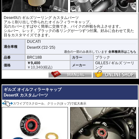
DesertXの
ギルズツーリング カスタムパーツ
アルミ削り出しで作られたオイルフィラーキャップ。
元のカバーとすばやく簡単に交換でき、バイクの外観を向上させます。
シルバー、レッド、ブラックの各リングが一つずつ付属。好みに合わせて見た
目をカスタマイズできます。
DUCATI
適合車種
DesertX ('22-'25)
適合の一部のみ表示しています
全車種表示はこちら
BRC18B
ブラック
品番
カラー
￥9,400
GILLES / ギルズ ツーリ
価格
メーカー
￥
10,340
(税込)
ング
---
ギルズ オイルフィラーキャップ
DesertX カスタムパーツ
スワイプでスクロール、クリック(タップ)で拡大表示