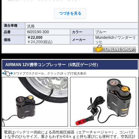
CAN-Bus対応のインテリジェント充電
つづきを見る
BMW CAN-Bus経由充電: 適切なプログラムを選択(モード2または4)するこ
とで、BMWのCAN-Bus制御12Vソケット（オンボードソケット）経由での
自動充電および維持管理が可能です。煩わしい配線接続は不要です。
適合車種
汎用
4つの自動プログラム: 接続後、診断、復元、充電、維持管理を自動で実行
W20190-300
ブルー
品番
カラー
する4つのプログラムから選択可能。
￥22,000
Wunderlich / ワンダーリ
価格
メーカー
低電圧復元パルス: 深く放電しサルフェーションが発生したバッテリーを
￥
24,200
(税込)
ッヒ
より効果的に復元するための低電圧復元パルス機能(モード1または3 車体
にバッテリーを接続したままの使用不可)が組み込まれています。
---
自動バッテリーテスト: 接続時に自動でバッテリーテストを実施し、状態
を常にモニタリングします。
AIRMAN 12V携帯コンプレッサー（6気圧ゲージ付）
全てのバイクバッテリーを網羅する互換性
スワイプでスクロール、クリック(タップ)で拡大表示
広範な12Vバッテリー対応: 従来の鉛酸バッテリー（STD、AGM、GEL）
に加え、最新のバイクで主流となっているLiFePO4（リン酸鉄リチウム）
を採用したリチウムイオンバッテリーを含む、全ての12Vバイクバッテリ
ータイプに対応します。
LiFePO4互換性に関する明確な保証: 充電器のマニュアルにあるリチウム
イオンバッテリーに関する警告は、一般的なLi-ionバッテリー（ラップトッ
プ等）を指すものであり、バイク用LiFePO4バッテリーは本機と完全に互
換性があり、安心して充電可能です。
バッテリー寿命を最大4倍に延長: 定期的なメンテナンスプログラムによ
り、バッテリーの寿命を最大4倍に延ばす効果が期待できます。
便利な仕様と高い耐久性
電源はバッテリー供給による高性能圧縮器（エアーチャージャー）。コンパク
付属品: 車両のオンボードソケット用の耐候性プラグ（ヒューズ付き）
トな手のひらサイズ。重さもわずか0.6ｋｇと持ち運びにも便利です。空気圧計