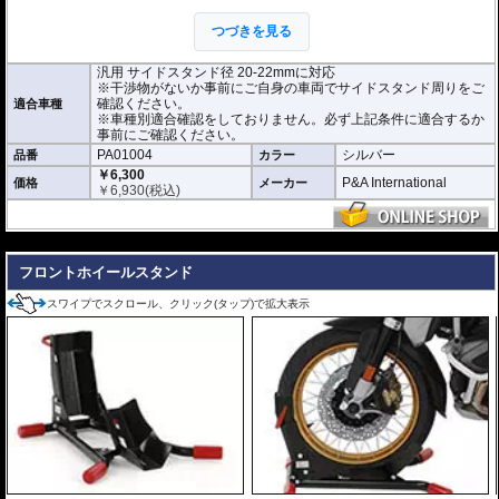
各車両での取り付け確認は行っておりませ
つづきを見る
ん。サイドスタンド径や干渉物がないかな
ど事前にご自身の車両でサイドスタンド周
りをご確認ください。
汎用 サイドスタンド径 20-22mmに対応
※干渉物がないか事前にご自身の車両でサイドスタンド周りをご
確認ください。
適合車種
※車種別適合確認をしておりません。必ず上記条件に適合するか
事前にご確認ください。
PA01004
シルバー
品番
カラー
￥6,300
P&A International
価格
メーカー
￥
6,930
(税込)
---
フロントホイールスタンド
スワイプでスクロール、クリック(タップ)で拡大表示