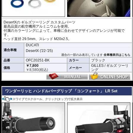
DesertXの
ギルズツーリング カスタムパーツ
最高品質の航空機用アルミニウムを使用。
付属のカラーリングによって、車種に合わせてデザインのアレンジが可能で
す。
ヘッド直径 29.5mm、スレッド M20x2.5。
DUCATI
適合車種
DesertX ('22-'25)
適合の一部のみ表示しています
全車種表示はこちら
OFC20251-BK
ブラック
品番
カラー
￥7,800
GILLES / ギルズ ツーリ
価格
メーカー
￥
8,580
(税込)
ング
---
ワンダーリッヒ ハンドルバーグリップ 「コンフォート」 LR Set
スワイプでスクロール、クリック(タップ)で拡大表示