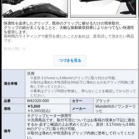
快適性を追求したグリップ。既存のグリップに被せるだけの簡単取付。
グリップの経が太くなることと、大幅な振動吸収効果によりかつてない快適性
を提供します。
長時間のライディングで疲労を感じたことがあれば、是非試して頂きたい商品
です。
取付に関して
取付時は中性洗剤を
5%以下に
薄めたものをグリップ内側にたっぷり塗り、装着
してください。
つづきを見る
※中性洗剤が多すぎると乾燥に時間がかかります。ご注意ください。
正しく装着すれば容易に取り付けることが可能です。
使用時の安全のため乾燥時は全く滑りません。乾いた状態で取り付けると破損
汎用
に繋がります。
※直径 3.17cmから3.68cmのグリップに取り付けが可能。
乗車はグリップ内部が乾燥し、滑らないことを確認してから行ってください。
※取付は薄めた中性洗剤を5%以下に薄めたものをグリップ内側に塗
適合車種
布して行ってください。
こちらの商品は汎用商品として掲載しています。
※乗車はグリップ内部が乾燥し、滑らないことを確認してから行って
DesertXで取付確認を行っているわけではありません。
ください。
取付可否についてはお客様の現車が下記に適合するか 必ずご確認の上お求めく
W42320-000
ブラック
品番
カラー
ださい。
直径 : 3.17cmから3.68cmのグリップに取り付けが可能。
￥5,800
Wunderlich / ワンダーリ
価格
メーカー
素材 : ネオプトン
￥
6,380
(税込)
ッヒ
厚さ : 3.8mm
※グリップヒーター併用可
長さ : 12.7cm
※汎用商品です。取付可否についてはお客様の現車が下記に適合
するか 必ずご確認の上お求めください。 直径 : 3.17cmから3.68c
mのグリップに取り付け可能。
備考
※取付は薄めた中性洗剤をグリップ内側に塗布して行ってくださ
い。