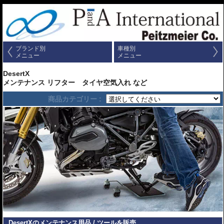
ブランド別
車種別
メニュー
メニュー
DesertX
メンテナンス リフター タイヤ空気入れ など
商品カテゴリー :
DesertXのメンテナンス用品 / ツールを販売