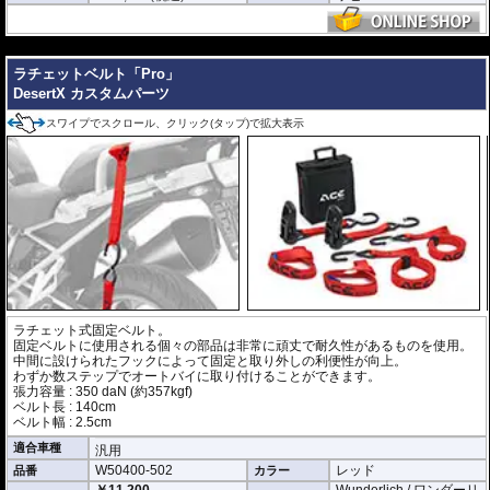
---
ラチェットベルト「Pro」
DesertX カスタムパーツ
スワイプでスクロール、クリック(タップ)で拡大表示
ラチェット式固定ベルト。
固定ベルトに使用される個々の部品は非常に頑丈で耐久性があるものを使用。
中間に設けられたフックによって固定と取り外しの利便性が向上。
わずか数ステップでオートバイに取り付けることができます。
張力容量 : 350 daN (約357kgf)
ベルト長 : 140cm
ベルト幅 : 2.5cm
適合車種
汎用
W50400-502
レッド
品番
カラー
￥11,200
Wunderlich / ワンダーリ