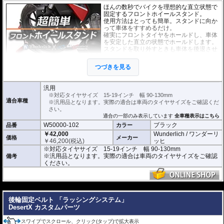
ほんの数秒でバイクを理想的な直立状態で
固定するフロントホイールスタンド。
使用方法はとっても簡単。スタンドに向か
って車体をすすめるだけ。
確実にフロントタイヤをホールドし、車体
を安定した直立の状態でホールドします。
スタンドを取り外すときも車体を後退させ
るだけです。
また、ベルト等でスタンドとホイールを留
つづきを見る
めればスタンドが外れることはありませ
ん。
ぜひ動画でその手軽さをご確認ください。
汎用
※対応タイヤサイズ 15-19インチ 幅 90-130mm
対応タイヤサイズ 15-19インチ 幅 90-130mm
適合車種
※汎用品となります。実際の適合は車両のタイヤサイズをご確認くだ
さい。
適合の一部のみ表示しています
全車種表示はこちら
W50000-102
ブラック
品番
カラー
￥42,000
Wunderlich / ワンダーリ
価格
メーカー
￥
46,200
(税込)
ッヒ
※対応タイヤサイズ 15-19インチ 幅 90-130mm
※汎用品となります。実際の適合は車両のタイヤサイズをご確認
備考
ください。
---
後輪固定ベルト 「ラッシングシステム」
DesertX カスタムパーツ
スワイプでスクロール、クリック(タップ)で拡大表示