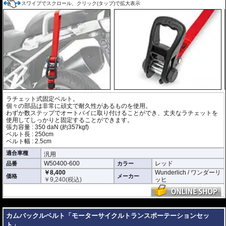
スワイプでスクロール、クリック(タップ)で拡大表示
ラチェット式固定ベルト。
個々の部品は非常に頑丈で耐久性があるものを使用。
わずか数ステップでオートバイに取り付けることができ、丈夫なラチェットを
使用してしっかりと固定することができます。
張力容量 : 350 daN (約357kgf)
ベルト長 : 250cm
ベルト幅 : 2.5cm
適合車種
汎用
W50400-600
レッド
品番
カラー
￥8,400
Wunderlich / ワンダーリ
価格
メーカー
￥
9,240
(税込)
ッヒ
---
カムバックルベルト「モーターサイクルトランスポーテーションセッ
ト」