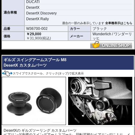
DUCATI
DesertX
適合車種
DesertX Discovery
DesertX Rally
適合の一部のみ表示しています
全車種表示はこちら
W36700-002
ブラック
品番
カラー
￥29,000
Wunderlich / ワンダーリ
価格
メーカー
￥
31,900
(税込)
ッヒ
---
ギルズ スイングアームスプール M8
DesertX カスタムパーツ
スワイプでスクロール、クリック(タップ)で拡大表示
DesertXの
ギルズツーリング カスタムパーツ
ベアリング内蔵のスイングアームスプール。回転可能なベアリングにより、メ