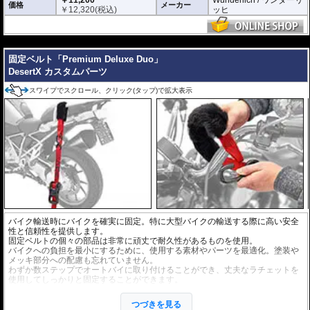
価格
メーカー
￥
12,320
(税込)
ッヒ
---
固定ベルト「Premium Deluxe Duo」
DesertX カスタムパーツ
スワイプでスクロール、クリック(タップ)で拡大表示
バイク輸送時にバイクを確実に固定。特に大型バイクの輸送する際に高い安全
性と信頼性を提供します。
固定ベルトの個々の部品は非常に頑丈で耐久性があるものを使用。
バイクへの負担を最小にするために、使用する素材やパーツを最適化。塗装や
メッキ部分への配慮も忘れていません。
わずか数ステップでオートバイに取り付けることができ、丈夫なラチェットを
使用してしっかりと固定することができます。
張力容量 : 900 daN (約918kgf)
ベルト長 : 197cm
つづきを見る
ベルト幅 : 3.8cm