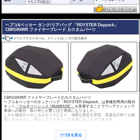
￥
5,170
(税込)
---
ヘプコ&ベッカー タンク/リアバッグ 「ROYSTER Daypack」
CBR1000RR ファイヤーブレード カスタムパーツ
スワイプでスクロール、クリック(タップ)で拡大表示
CBR1000RR ファイヤーブレードのカスタムパーツ
ヘプコ＆ベッカーのタンクバッグ「ROYSTER Daypack」は車種別専用の取付
キット
「マルチベーシック / MultiBASIC」
を装着することでワンアクションで
車体への取付、取り外しが驚くほど簡単になりました。
しかも独自のメカニカルロックにより、強固な固定を実現。高速走行時でも確
実にホールドし、安心してライディングを楽しむことができます。
また、ヘプコ&ベッカーの
「スピードラックEVO」
や
スマートラック
、
ミニラ
ック
などの車種別専用のキャリアと、各キャリアに対応したMultiBasicアダプ
つづきを見る
ターを併用することで、リアバッグとしての使用も可能。
シートバッグホルダ