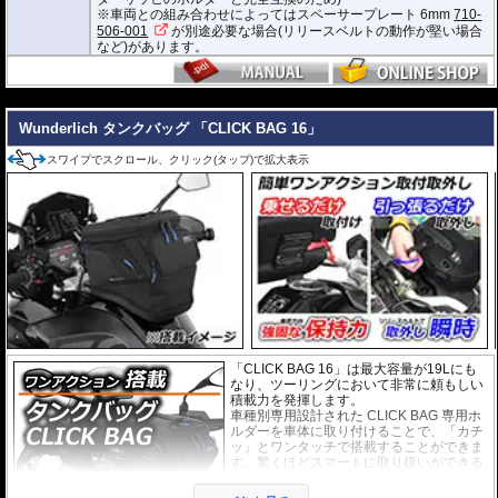
D x W x H(cm) : 約 35 x 28 x 20(拡張時:24)
※車両との組み合わせによってはスペーサープレート 6mm
710-
506-001
が別途必要な場合(リリースベルトの動作が堅い場合
※サイズ/画像からハンドルなどと干渉しないことをあらかじめご確認の上お求
など)があります。
めください。
---
Wunderlich タンクバッグ 「CLICK BAG 16」
スワイプでスクロール、クリック(タップ)で拡大表示
「CLICK BAG 16」は最大容量が19Lにも
なり、ツーリングにおいて非常に頼もしい
積載力を発揮します。
車種別専用設計された CLICK BAG 専用ホ
ルダーを車体に取り付けることで、「カチ
ッ」とワンタッチで搭載することができま
す。驚くほどスマートに取り扱いができる
上に、高速走行でも安定した保持力を実
現。