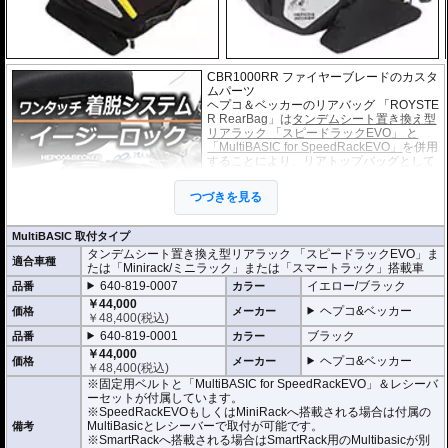
CBR1000RR ファイヤーブレードのカスタ
ムパーツ
ヘプコ＆ベッカーのリアバッグ 「ROYSTE
R RearBag」は
タンデムシート置き換え型
リアラック 「スピードラックEVO」 と
「MultiBASIC for SpeedRackEVO」
を併用
することにより、リアトップバッグとして
ご利用いただけます。（「Minirack/ミニラ
ック」「Smartrack/スマートラック」搭載
つづきを見る
車にもご利用いただけます）
このホルダー「マルチベーシック / MultiBA
SIC」は独自の画期的なシステムで取付は乗せるだけで確実にホールドし、高
MultiBASIC 取付タイプ
速走行時でも安心してライディングを楽しむことができます。
タンデムシート置き換え型リアラック 「スピードラックEVO」ま
取り外しはロック解除用のひもを引きながらバックを浮かすだけで簡単な取り
適合車種
たは「Minirack/ミニラック」または「スマートラック」搭載車
外しが可能です。
640-819-0007
イエロー/ブラック
驚くほど簡単な操作性と、スマートな形状、また高い安全性を高度な次元で実
品番
カラー
現しています。
￥44,000
ヘプコ&ベッカー
価格
メーカー
またタンデムシートへベルトで固定するタイプもございます。(バッグ自体の仕
￥
48,400
(税込)
様は全く同じです)
640-819-0001
ブラック
品番
カラー
￥44,000
・シャープなイメージを演出するエッジの効いたデザイン。サイドソフトバッ
ヘプコ&ベッカー
価格
メーカー
￥
48,400
(税込)
グ「Royster」C-Bow用と統一されたデザインとなります。
※固定用ベルトと「MultiBASIC for SpeedRackEVO」＆レシーバ
・ソフトバッグでありながら型くずれを起こしにくく、また高いホールド性能
ーセットが付属しています。
を誇り、高速走行でも安心してご利用いただけます (メーカー推奨最大速度 : 13
※SpeedRackEVOもしくはMiniRackへ搭載される場合は付属の
0km/h)。
MultiBasicとレシーバーで取付が可能です。
・防水仕様 (完全防水を保証するものではありません)
備考
※SmartRackへ搭載される場合はSmartRack用のMultibasicが別
・サイドにあしらわれたトライアングルデザインは安全性を高めるリフレクタ