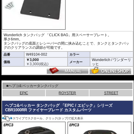
Wunderlich タンクバッグ 「CLICK BAG」用スペーサープレート。
厚さ6mm。
タンクバッグの底面とレシーバーの間に挟み込むことで、タンクとタンクバッ
グのクリアランスの調節が可能です。
W49104-002
品番
カラー
￥3,000
Wunderlich / ワンダーリ
価格
メーカー
￥
3,300
(税込)
ッヒ
---
■ヘプコ&:ベッカータンクバッグ
EPIC
ROYSTER
STREET
ヘプコ&ベッカー タンクバッグ 「EPIC / エピック」シリーズ
CBR1000RR ファイヤーブレード カスタムパーツ
スワイプでスクロール、クリック(タップ)で拡大表示