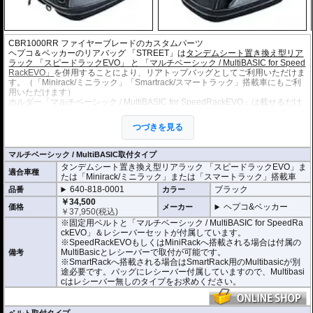
ション
の使用が可能。
CBR1000RR ファイヤーブレードのカスタムパーツ
ヘプコ＆ベッカーのリアバッグ 「STREET」は
タンデムシート置き換え型リア
ラック 「スピードラックEVO」 と 「マルチベーシック / MultiBASIC for Speed
RackEVO」
を併用することにより、リアトップバッグとしてご利用いただけま
す。（「Minirack/ミニラック」「Smartrack/スマートラック」搭載車にもご利
用いただけます）
ホルダー「マルチベーシック / MultiBASIC for SpeedRackEVO」は載せるだけ
のワンアクションでバッグを固定、取り外しもバック側の取り外しベルトを引
っ張るだけでロックを解除できます。安全で強固に固定され脱落の心配もあり
つづきを見る
ません。
またタンデムシートへベルトで固定するタイプもございます。(バッグ自体の仕
様は全く同じです)
マルチベーシック / MultiBASIC取付タイプ
・荷物の量に合わせて調整できる可変容量リアバッグ。ツーリングに便利な機
タンデムシート置き換え型リアラック 「スピードラックEVO」ま
能を凝縮したリアバッグです。
適合車種
たは「Minirack/ミニラック」または「スマートラック」搭載車
・撥水加工。 (完全防水を保証するものではありません)
640-818-0001
ブラック
・小物を入れるのに便利なサイドポケット
品番
カラー
・
バッグの開閉ロックやバッグの車体へのロックなど様々なセキュリティオプ
￥34,500
ヘプコ&ベッカー
価格
メーカー
ション
の使用が可能。
￥
37,950
(税込)
・容量 7L(拡張時 10L)。
※固定用ベルトと「マルチベーシック / MultiBASIC for SpeedRa
・外寸 H x W x D : 約18-25 x 26 x 31 cm
ckEVO」＆レシーバーセットが付属しています。
・重さ 約1kg
※SpeedRackEVOもしくはMiniRackへ搭載される場合は付属の
MultiBasicとレシーバーで取付が可能です。
備考
※SmartRackへ搭載される場合はSmartRack用のMultibasicが別
途必要です。バッグにレシーバー付属していますので、Multibasi
cはレシーバー無しのタイプをお求めください。