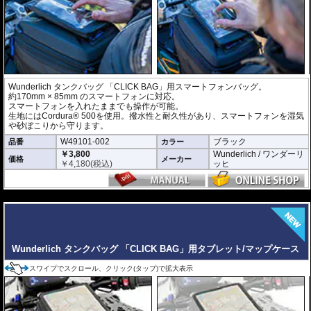
Wunderlich タンクバッグ 「CLICK BAG」用スマートフォンバッグ。
約170mm × 85mm のスマートフォンに対応。
スマートフォンを入れたままでも操作が可能。
生地にはCordura® 500を使用。撥水性と耐久性があり、スマートフォンを湿気
や砂ぼこりから守ります。
W49101-002
ブラック
品番
カラー
￥3,800
Wunderlich / ワンダーリ
価格
メーカー
￥
4,180
(税込)
ッヒ
---
Wunderlich タンクバッグ 「CLICK BAG」用タブレット/マップケース
スワイプでスクロール、クリック(タップ)で拡大表示