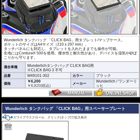
Wunderlich タンクバッグ 「CLICK BAG」用タブレット/マップケース。
ポケットのサイズはA4サイズ（210 x 297 mm）。
タッチパネルにも対応し、タブレットを入れたままでも操作が可能。
生地にはCordura® 500を使用。撥水性と耐久性があり、デバイスを湿気や砂ぼ
こりから守ります。
Wunderlichタンクバッグ CLICK BAG用
適合車種
※CLICK BAG 3 不可
W49101-302
ブラック
品番
カラー
￥6,200
Wunderlich / ワンダーリ
価格
メーカー
￥
6,820
(税込)
ッヒ
---
Wunderlich タンクバッグ 「CLICK BAG」用スペーサープレート
スワイプでスクロール、クリック(タップ)で拡大表示