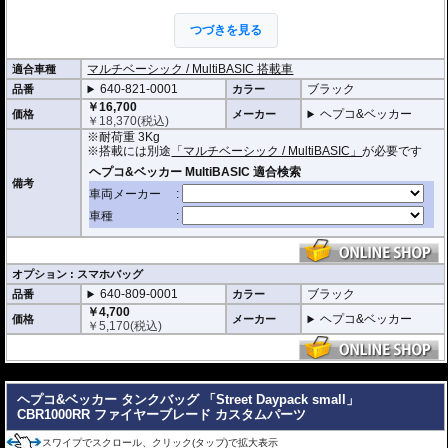
定を実現。高速走行時でも確実にホールドし、安心してライディングを楽しむ
ことができます。
つづきを見る
また、ヘプコ&ベッカーの
「スピードラックEVO」
や
スマートラック
、
ミニラ
ック
などの車種別専用のキャリアと、各キャリアに対応したMultiBasicアダプ
マルチベーシック / MultiBASIC 搭載車
適合車種
ターを併用することで、リアバッグとしての使用も可能。
シートバッグホルダ
640-821-0001
ブラック
品番
カラー
ー シートパッド MultiBasic
を使用すればシートバッグとしても使用できます。
多様な使い方が可能であり、いずれもMultiBasicロックシステムによって簡単
￥16,700
ヘプコ&ベッカー
価格
メーカー
に確実な取付が行えます。
￥
18,370
(税込)
※耐荷重 3Kg
容量 4L
※搭載には別途
「マルチベーシック / MultiBASIC」
が必要です
外寸 H x W x D : 約15 x 23 x 30 cm
内寸 H x W x D : 約14 x 22 x 29 cm
備考
財布やカメラ、携帯などの身の回り品の持ち運びに便利なサイズ。手持ちハン
ドル付きで持ち運びも楽々。
・オプションにスマホバッグを用意。バッグに入れたままでの操作が可能で、
スマホをナビとして利用する際に大変便利です。
・
バッグの開閉ロックやバッグの車体へのロックなど様々なセキュリティオプ
ション
の使用が可能。
オプション : スマホバッグ
640-809-0001
ブラック
品番
カラー
￥4,700
ヘプコ&ベッカー
価格
メーカー
￥
5,170
(税込)
---
ヘプコ&ベッカー タンクバッグ 「Street Daypack small」
CBR1000RR ファイヤーブレード カスタムパーツ
スワイプでスクロール、クリック(タップ)で拡大表示