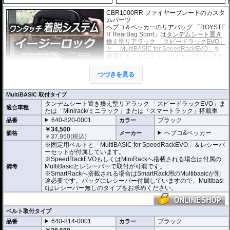
CBR1000RR ファイヤーブレードのカスタ
ムパーツ
ヘプコ＆ベッカーのリアバッグ 「ROYSTE
R RearBag Sport」は
タンデムシート置き
換え型リアラック 「スピードラックEVO」
と 「MultiBASIC for SpeedRackEVO」
を
併用することにより、リアトップバッグと
してご利用いただけます。（「Minirack/ミ
ニラック」「Smartrack/スマートラック」
つづきを見る
搭載車にもご利用いただけます）
このホルダー「マルチベーシック / MultiBA
SIC」は独自の画期的なシステムで取付は乗せるだけで確実にホールドし、高
MultiBASIC 取付タイプ
速走行時でも安心してライディングを楽しむことができます。
タンデムシート置き換え型リアラック 「スピードラックEVO」ま
またタンデムシートへベルトで固定するタイプもございます。(バッグ自体の仕
適合車種
たは「Minirack/ミニラック」または「スマートラック」搭載車
様は全く同じです)
640-820-0001
ブラック
品番
カラー
・シャープなイメージを演出するエッジの効いたデザイン。サイドソフトバッ
￥34,500
ヘプコ&ベッカー
価格
メーカー
グ「Royster」C-Bow用と統一されたデザインとなります。
￥
37,950
(税込)
・ソフトバッグでありながら型くずれを起こしにくく、また高いホールド性能
※固定用ベルトと「MultiBASIC for SpeedRackEVO」＆レシーバ
を誇り、高速走行でも安心してご利用いただけます (メーカー推奨最大速度 : 13
ーセットが付属しています。
0km/h)。
※SpeedRackEVOもしくはMiniRackへ搭載される場合は付属の
・防水仕様 : 高い防水性を誇るロールクロージャータイプの一体型インナーバ
MultiBasicとレシーバーで取付が可能です。
備考
ッグを装備。 (完全防水を保証するものではありません)
※SmartRackへ搭載される場合はSmartRack用のMultibasicが別
・サイドにあしらわれたトライアングルデザインは安全性を高めるリフレクタ
途必要です。バッグにレシーバー付属していますので、Multibasi
ー仕様
cはレシーバー無しのタイプをお求めください。
・
バッグの開閉ロックやバッグの車体へのロックなど様々なセキュリティオプ
ション
の使用が可能。
・大容量 11-15L。
ベルト取付タイプ
・耐荷重 5Kg
・サイズ H x W x D : 約20-26 x 29 x 36 cm
640-814-0001
ブラック
品番
カラー
・重さ 約1kg