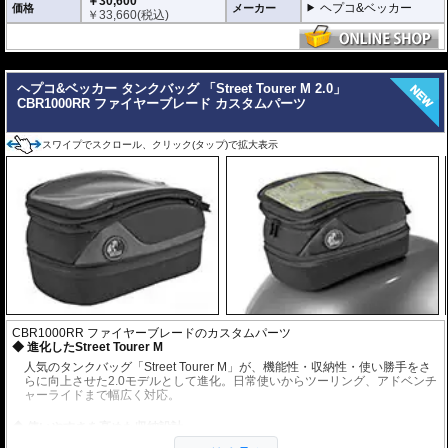
￥30,600
ヘプコ&ベッカー
価格
メーカー
￥
33,660
(税込)
---
ヘプコ&ベッカー タンクバッグ 「Street Tourer M 2.0」
CBR1000RR ファイヤーブレード カスタムパーツ
スワイプでスクロール、クリック(タップ)で拡大表示
CBR1000RR ファイヤーブレードのカスタムパーツ
進化したStreet Tourer M
人気のタンクバッグ「Street Tourer M」が、機能性・収納性・使い勝手をさ
らに向上させた2.0モデルとして進化。日常使いからツーリング、アドベンチ
ャーライドまで幅広く対応。
使いやすさを高めた収納設計
リッド裏や内部にはメッシュポケットを装備。スマートフォン、財布、書