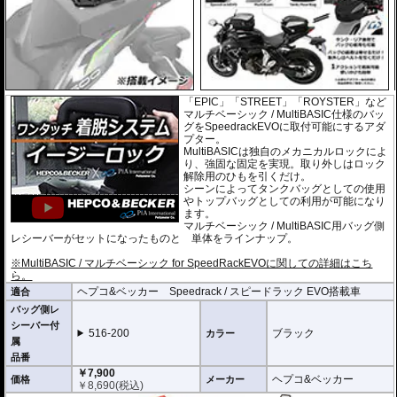
「EPIC」「STREET」「ROYSTER」など
マルチベーシック / MultiBASIC仕様のバッ
グをSpeedrackEVOに取付可能にするアダ
プター。
MultiBASICは独自のメカニカルロックによ
り、強固な固定を実現。取り外しはロック
解除用のひもを引くだけ。
シーンによってタンクバッグとしての使用
やトップバッグとしての利用が可能になり
ます。
マルチベーシック / MultiBASIC用バッグ側
レシーバーがセットになったものと 単体をラインナップ。
※MultiBASIC / マルチベーシック for SpeedRackEVOに関しての詳細はこち
ら。
ヘプコ&ベッカー Speedrack / スピードラック EVO搭載車
適合
バッグ側レ
シーバー付
516-200
ブラック
カラー
属
品番
￥7,900
ヘプコ&ベッカー
価格
メーカー
￥
8,690
(税込)