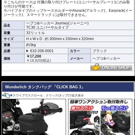
※こちらのケースは 付属の取り付けプレート(ユニバーサルプレート)にのみ取
り付けが可能です。
※パイプタイプのトップケースホルダーやAlurack(アルラック)、Easyrack(イー
ジーラック)、スマートラック には取付できません。
ヘプコ&ベッカー Journey(ジャーニー)
品名
TC30 ユニバーサルタイプ
32リットル
容量
H x W x D : 約
300mm
x
330mm
x
320mm
サイズ
約3kg
重量
610-206-0001
ブラック
品番
カラー
￥17,200
ヘプコ&ベッカー
価格
メーカー
￥
18,920
(税込)
---
Wunderlich タンクバッグ 「CLICK BAG 3」
スワイプでスクロール、クリック(タップ)で拡大表示