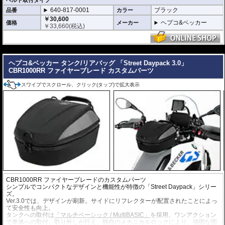
ベルト取付タイプ
640-817-0001
ブラック
品番
カラー
￥30,600
ヘプコ&ベッカー
価格
メーカー
￥
33,660
(税込)
---
ヘプコ&ベッカー タンク/リアバッグ 「Street Daypack 3.0」
CBR1000RR ファイヤーブレード カスタムパーツ
スワイプでスクロール、クリック(タップ)で拡大表示
CBR1000RR ファイヤーブレードのカスタムパーツ
シンプルでコンパクトなデザインと機能性が特徴の「Street Daypack」シリー
ズ。
Ver.3.0では、デザインが刷新。サイドにリフレクターが配置されたことによっ
て安全性も向上。
タンクへの取付は
「マルチベーシック / MultiBASIC」
を採用。ワンアクション
で車体への取付、取り外しが行え、独自のメカニカルロックにより、強固な固