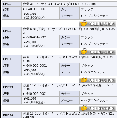
0km/h)。
容量 3L / サイズ H x W x D : 約14.5 x 18 x 23 cm
EPIC3
・防水仕様 : 高い防水性を誇るインナーライニングを装備。 (完全防水を保証す
640-900-0001
ブラック
品番
カラー
るものではありません)
・リッド裏にはメッシュポケットを装備。
￥23,000
ヘプコ&ベッカー
価格
メーカー
・天面にはグローブなどを収めるのに便利なベルクロベルトを装備。
￥
25,300
(税込)
・バッグの手前、両サイドにはファスナー付きのポケットを装備。※EPIC3,EP
IC6を除く
・サイドに施されたデザインは安全性を高めるリフレクター仕様。
容量 6-8L(可変) / サイズ H x W x D : 約16.5-20(可変) x 20 x 30
EPIC6
・
バッグの開閉ロックやバッグの車体へのロックなど様々なセキュリティオプ
cm
ション
の使用が可能。
640-901-0001
ブラック
品番
カラー
・オプションにスマホバッグを用意。バッグに入れたままでの操作が可能で、
￥28,500
スマホをナビとして利用する際に大変便利です。
ヘプコ&ベッカー
価格
メーカー
￥
31,350
(税込)
5種類のサイズをラインナップ。
用途に合わせてお選び頂けます。
容量 11-14L(可変) / サイズ H x W x D : 約20-24(可変) x 30 x 3
※搭載には別途
「マルチベーシック / MultiBASIC」
が必要です
EPIC11
6 cm
640-905-0001
ブラック
品番
カラー
￥35,000
ヘプコ&ベッカー
価格
メーカー
￥
38,500
(税込)
容量 13-16L(可変) / サイズ H x W x D : 約23-27(可変) x 32 x 3
EPIC13
9 cm
640-903-0001
ブラック
品番
カラー
￥41,000
ヘプコ&ベッカー
価格
メーカー
￥
45,100
(税込)
容量 16-19L(可変) / サイズ H x W x D : 約29.5-34(可変) x 32.5
EPIC16
x 40 cm