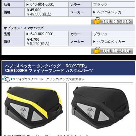
640-904-0001
ブラック
品番
カラー
￥45,000
ヘプコ&ベッカー
価格
メーカー
￥
49,500
(税込)
オプション : スマホバッグ
640-809-0001
ブラック
品番
カラー
￥4,700
ヘプコ&ベッカー
価格
メーカー
￥
5,170
(税込)
---
ヘプコ&ベッカー タンクバッグ 「ROYSTER」
CBR1000RR ファイヤーブレード カスタムパーツ
スワイプでスクロール、クリック(タップ)で拡大表示