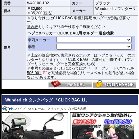
W49100-102
ブラック
品番
形状保持設計で、中身が空の状態でも型崩れせず、高速走行におけるバタつ
カラー
きを防ぎます。
￥32,000
Wunderlich / ワンダーリ
価格
メーカー
￥
35,200
(税込)
ッヒ
防水インナー、防水ジッパーを装備しており、高い防水性能を有しておりま
※取り付けにはCLICK BAG 車種別専用ホルダーが別途必要で
す。(完全防水を保証するものではありません)
す。
ジッパーにはタグが付けられており、グローブを付けたままでも簡単に開け
適合表
もしくは下記適合検索をご確認ください。
閉めできます。
バッグをホルダーから取り外す時もレシーバーのストラップを引くだけ。給
油時も邪魔になりません。
オプションで
スペーサー
をご用意しております。タンクとタンクバッグのク
備考
リアランスの調節が可能です。
※上記の適合検索で表示されるホルダーはヘプコ＆ベッカーのホ
容量 : 約6L(拡張時8L)
ルダーとなりますが、「CLICK BAG」の取付が可能です。(ワン
D x W x H(cm) : 約 33 x 20 x 16.5(拡張時:20)
ダーリッヒのホルダーと完全互換のため)
※車両との組み合わせによってはスペーサープレート 6mm
710-
※サイズ/画像からハンドルなどと干渉しないことをあらかじめご確認の上お求
506-001
が別途必要な場合(リリースベルトの動作が堅い場合
めください。
など)があります。
---
Wunderlich タンクバッグ 「CLICK BAG 11」
スワイプでスクロール、クリック(タップ)で拡大表示