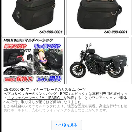
CBR1000RR ファイヤーブレードのカスタムパーツ
ヘプコ＆ベッカーのタンクバッグ「EPIC / エピック」は車種別専用の取付キッ
ト
「マルチベーシック / MultiBASIC」
を装着することでワンアクションで車体
への取付、取り外しが驚くほど簡単になりました。
しかも独自のメカニカルロックにより、強固な固定を実現。高速走行時でも確
実にホールドし、安心してライディングを楽しむことができます。
・細部までデザインを検討し、バイクのイメージを損なうことなく、最大限の
利便性を追求。
つづきを見る
・ソフトバッグでありながら型くずれを起こしにくく、また高いホールド性能
を誇り、高速走行でも安心してご利用いただけます (メーカー推奨最大速度 : 13