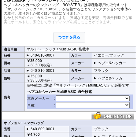
CBR1000RR ファイヤーブレードのカスタムパーツ
ヘプコ＆ベッカーのタンクバッグ「ROYSTER」は車種別専用の取付キット
「マルチベーシック / MultiBASIC」
を装着することでワンアクションで車体へ
の取付、取り外しが驚くほど簡単になりました。
しかも独自のメカニカルロックにより、強固な固定を実現。高速走行時でも確
実にホールドし、安心してライディングを楽しむことができます。
・シャープなイメージを演出するエッジの効いたデザイン。サイドソフトバッ
グ「Royster」C-Bow用と統一されたデザインとなります。
つづきを見る
・ソフトバッグでありながら型くずれを起こしにくく、また高いホールド性能
を誇り、高速走行でも安心してご利用いただけます (メーカー推奨最大速度 : 13
0km/h)。
マルチベーシック / MultiBASIC 搭載車
適合車種
・防水仕様 : 高い防水性を誇るロールクロージャータイプの一体型インナーバ
640-810-0007
イエロー/ブラック
品番
カラー
ッグを装備。 (完全防水を保証するものではありません)
・サイドにあしらわれたトライアングルデザインは安全性を高めるリフレクタ
￥35,000
ヘプコ&ベッカー
価格
メーカー
ー仕様
￥
38,500
(税込)
・
バッグの開閉ロックやバッグの車体へのロックなど様々なセキュリティオプ
640-810-0001
ブラック
品番
カラー
ション
の使用が可能。
￥35,000
・オプションにスマホバッグを用意。バッグに入れたままでの操作が可能で、
ヘプコ&ベッカー
価格
メーカー
￥
38,500
(税込)
スマホをナビとして利用する際に大変便利です。
※搭載には別途
「マルチベーシック / MultiBASIC」
が必要です
・容量 6-9L (可変)
・耐荷重 3Kg
・サイズ H x W x D : 約17-24 x 26 x 33 cm
備考
・重さ 0.6kg
オプション : スマホバッグ
640-809-0001
ブラック
品番
カラー
￥4,700
ヘプコ&ベッカー
価格
メーカー