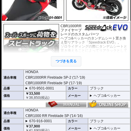
CBR1000RR
ファイヤーブ
レードのカスタムパーツ
ヘプコ&ベッカーのタンデムシート置き換
え型リアラック「Speedrack EVO」。
ソロライディングの際にタンデムシートと
置き換えることによってリアラックとして
スペースを有効活用。
スーパースポーツ、スポーツバイクに荷物
つづきを見る
の積載を可能にします。
荷物を固定するベルトなどを留める為のフ
ック受けも多数あり、街乗りからツーリン
HONDA
グまで、快適にご利用頂けます。
CBR1000RR Fireblade SP-2 ('17-'19)
適合車種
付け替えにかかる時間は３０秒もあれば充
CBR1000RR Fireblade SP ('17-'19)
分なほど、簡単に交換が可能です。
670-9501-0001
ブラック
品番
カラー
オプションで下記を装着可能。荷物の積載
￥33,500
が容易になります。
ヘプコ&ベッカー
価格
メーカー
￥
36,850
(税込)
大きなバッグを安定して積載可能にする
U
niversal Extension(拡張プレート)
HONDA
適合車種
ヘプコ&ベッカー トップケース ジャーニー Journey ユニバーサルプレート
CBR1000 RR Fireblade SP ('14-'16)
タイプ
が搭載可能
670-916-0001
ブラック
品番
カラー
￥37,900
マルチベーシック / MultiBASIC for Speedrack / スピードラック EVO
を設置
ヘプコ&ベッカー
価格
メーカー
￥
41,690
(税込)