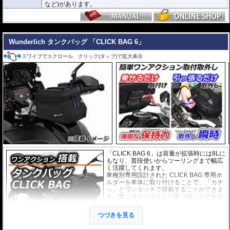
など)があります。
---
Wunderlich タンクバッグ 「CLICK BAG 6」
スワイプでスクロール、クリック(タップ)で拡大表示
「CLICK BAG 6」は容量が拡張時には8Lに
もなり、普段使いからツーリングまで幅広
く活躍してくれます。
車種別専用設計された CLICK BAG 専用ホ
ルダーを車体に取り付けることで、「カチ
ッ」とワンタッチで搭載することができま
す。驚くほどスマートに取り扱いができる
上に、高速走行でも安定した保持力を実
現。
つづきを見る
撥水加工が施された耐久性が非常に高い生
地を採用。