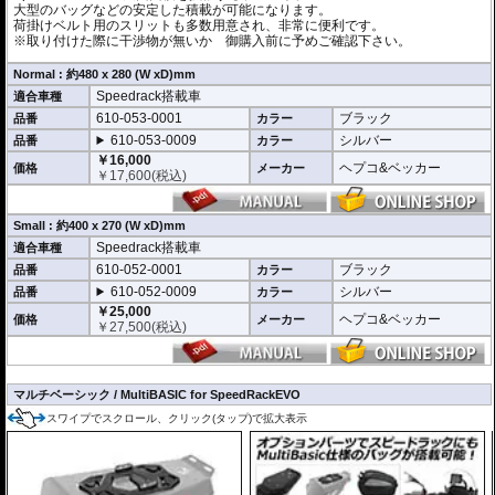
大型のバッグなどの安定した積載が可能になります。
荷掛けベルト用のスリットも多数用意され、非常に便利です。
※取り付けた際に干渉物が無いか 御購入前に予めご確認下さい。
Normal : 約480 x 280 (W xD)mm
Speedrack搭載車
適合車種
610-053-0001
ブラック
品番
カラー
610-053-0009
シルバー
品番
カラー
￥16,000
ヘプコ&ベッカー
価格
メーカー
￥
17,600
(税込)
Small : 約400 x 270 (W xD)mm
Speedrack搭載車
適合車種
610-052-0001
ブラック
品番
カラー
610-052-0009
シルバー
品番
カラー
￥25,000
ヘプコ&ベッカー
価格
メーカー
￥
27,500
(税込)
マルチベーシック / MultiBASIC for SpeedRackEVO
スワイプでスクロール、クリック(タップ)で拡大表示