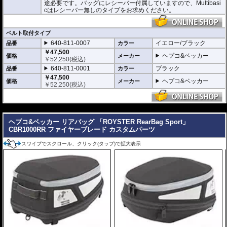
途必要です。バッグにレシーバー付属していますので、Multibasi
ー仕様
cはレシーバー無しのタイプをお求めください。
・
バッグの開閉ロックやバッグの車体へのロックなど様々なセキュリティオプ
ション
の使用が可能。
・大容量 17-19L。 一般的なサイズのヘルメットも収めることができます。
・耐荷重 5Kg
ベルト取付タイプ
・サイズ H x W x D : 約27-34 x 43 x 40 cm
640-811-0007
イエロー/ブラック
品番
カラー
・重さ 約1.8kg
￥47,500
ヘプコ&ベッカー
価格
メーカー
￥
52,250
(税込)
640-811-0001
ブラック
品番
カラー
￥47,500
ヘプコ&ベッカー
価格
メーカー
￥
52,250
(税込)
---
ヘプコ&ベッカー リアバッグ 「ROYSTER RearBag Sport」
CBR1000RR ファイヤーブレード カスタムパーツ
スワイプでスクロール、クリック(タップ)で拡大表示