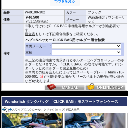
つづきを見る
撥水加工が施された耐久性が非常に高い生
地を採用。
W49100-302
ブラック
品番
形状保持設計で、中身が空の状態でも型崩れせず、高速走行におけるバタつ
カラー
きを防ぎます。
￥46,500
Wunderlich / ワンダーリ
価格
メーカー
￥
51,150
(税込)
ッヒ
防水インナー、防水ジッパーを装備しており、高い防水性能を有しておりま
※取り付けにはCLICK BAG 車種別専用ホルダーが別途必要で
す。(完全防水を保証するものではありません)
す。
ジッパーにはタグが付けられており、グローブを付けたままでも簡単に開け
適合表
もしくは下記適合検索をご確認ください。
閉めできます。
バッグをホルダーから取り外す時もレシーバーのストラップを引くだけ。給
油時も邪魔になりません。
オプションで
スペーサー
をご用意しております。タンクとタンクバッグのク
備考
リアランスの調節が可能です。
※上記の適合検索で表示されるホルダーはヘプコ＆ベッカーのホ
サイド3箇所に収納ポケットを装備。
ルダーとなりますが、「CLICK BAG」の取付が可能です。(ワン
容量 : 約16L(拡張時19L)
ダーリッヒのホルダーと完全互換のため)
D x W x H(cm) : 約 40 x 32.5 x 29.5(拡張時:34)
※車両との組み合わせによってはスペーサープレート 6mm
710-
506-001
が別途必要な場合(リリースベルトの動作が堅い場合
※サイズ/画像からハンドルなどと干渉しないことをあらかじめご確認の上お求
など)があります。
めください。
---
Wunderlich タンクバッグ 「CLICK BAG」用スマートフォンケース
スワイプでスクロール、クリック(タップ)で拡大表示