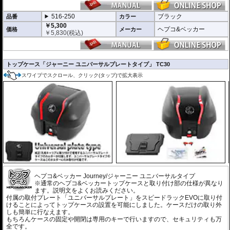
516-250
ブラック
品番
カラー
￥5,300
ヘプコ&ベッカー
価格
メーカー
￥
5,830
(税込)
トップケース「ジャーニー ユニバーサルプレートタイプ」 TC30
スワイプでスクロール、クリック(タップ)で拡大表示
ヘプコ&ベッカー Journey/ジャーニー ユニバーサルタイプ
※通常のヘプコ&ベッカートップケースと取り付け部の仕様が異なり
ます。説明文をよくお読みください。
付属の取付プレート「ユニバーサルプレート」をスピードラックEVOに取り付
けることによってトップケースの設置を可能にしました。ケースだけの取り外
しも簡単に行なえます。
もちろんケースの固定や開閉は専用のキーで行いますので、セキュリティも万
全です。