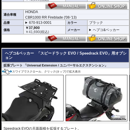
すれば、
ヘプコ&ベッカー タンク / リアバッグ 「Street」 / 「ROYSTER」
が
搭載可能
※Speedrack EVOの標準推奨耐荷重は7.5kgです。但し、モデルによっては異
HONDA
なる場合があります。この場合はマニュアルに記載がございますので、必ずご
適合車種
CBR1000 RR Fireblade ('08-'13)
確認下さい。
670-913-0001
ブラック
品番
カラー
￥37,900
ヘプコ&ベッカー
価格
メーカー
￥
41,690
(税込)
---
ヘプコ&ベッカー
「スピードラック EVO / Speedrack EVO」用オプシ
ョン
拡張プレート 「Universal Extension / ユニバーサルエクステンション」
スワイプでスクロール、クリック(タップ)で拡大表示
Speedrack EVOの天面面積を拡張するプレート。