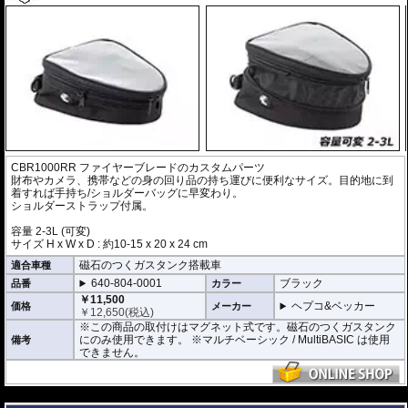
CBR1000RR ファイヤーブレードのカスタムパーツ
財布やカメラ、携帯などの身の回り品の持ち運びに便利なサイズ。目的地に到
着すれば手持ち/ショルダーバッグに早変わり。
ショルダーストラップ付属。
容量 2-3L (可変)
サイズ H x W x D : 約10-15 x 20 x 24 cm
磁石のつくガスタンク搭載車
適合車種
640-804-0001
ブラック
品番
カラー
￥11,500
ヘプコ&ベッカー
価格
メーカー
￥
12,650
(税込)
※この商品の取付けはマグネット式です。磁石のつくガスタンク
にのみ使用できます。
※マルチベーシック / MultiBASIC は使用
備考
できません。
---