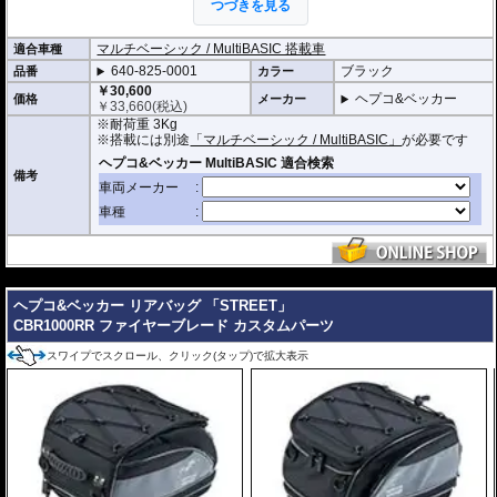
つづきを見る
類、小物類を整理しやすく、必要なアイテムへ素早くアクセス可能。
マルチベーシック / MultiBASIC 搭載車
適合車種
マップポケット＆ケーブルホール装備
640-825-0001
ブラック
品番
ナビゲーション機器やスマートフォン、ツーリングマップなどを収納できる
カラー
透明のマップポケットを装備。電源ケーブルなどの引き込みに便利な防水グ
￥30,600
ヘプコ&ベッカー
価格
メーカー
ロメット付きのため、収納したままデバイスの充電にも対応。
￥
33,660
(税込)
※耐荷重 3Kg
容量可変式デザイン
※搭載には別途
「マルチベーシック / MultiBASIC」
が必要です
ファスナーによる容量拡張機能を装備。収納容量を7Lから10Lへ素早く拡張
備考
でき、ツーリング時の荷物量に柔軟に対応。
高い防水性能
ロールトップクロージャーを採用した防水インナーバッグを内蔵。激しい雨
天走行時でも荷物を水・ホコリ・汚れからしっかり保護し、高い防水性能を
発揮。
---
高品質マテリアル採用
ヘプコ&ベッカー リアバッグ 「STREET」
耐久性に優れた高品質素材を使用し、日常使用からロングツーリングまで安
CBR1000RR ファイヤーブレード カスタムパーツ
心して使用可能。質感にも優れ、車体との一体感を演出。
スワイプでスクロール、クリック(タップ)で拡大表示
簡単取付設計
タンクへの取付は
「マルチベーシック / MultiBASIC」
を採用。ワンアクショ
ンで車体への取付、取り外しが行え、独自のメカニカルロックにより、強固
な固定を実現。
充実のオプション
バッグの開閉ロックやバッグの車体へのロックなど様々なセキュリティオプ