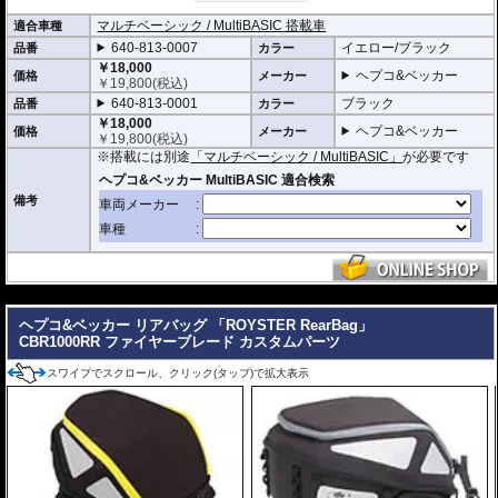
ー シートパッド MultiBasic
を使用すればシートバッグとしても使用できます。
多様な使い方が可能であり、いずれもMultiBasicロックシステムによって簡単
マルチベーシック / MultiBASIC 搭載車
適合車種
に確実な取付が行えます。
640-813-0007
イエロー/ブラック
品番
カラー
・シャープなイメージを演出するエッジの効いたデザイン。サイドソフトバッ
￥18,000
ヘプコ&ベッカー
価格
メーカー
グ「Royster」C-Bow用と統一されたデザインとなります。
￥
19,800
(税込)
・ソフトバッグでありながら型くずれを起こしにくく、また高いホールド性能
640-813-0001
ブラック
品番
カラー
を誇り、高速走行でも安心してご利用いただけます (メーカー推奨最大速度 : 13
￥18,000
0km/h)。
ヘプコ&ベッカー
価格
メーカー
￥
19,800
(税込)
・防水仕様 (完全防水を保証するものではありません)
※搭載には別途
「マルチベーシック / MultiBASIC」
が必要です
・サイドにあしらわれたトライアングルデザインは安全性を高めるリフレクタ
ー仕様
・
バッグの開閉ロックやバッグの車体へのロックなど様々なセキュリティオプ
備考
ション
の使用が可能。
・容量 5L
・耐荷重 3Kg
・サイズ H x W x D : 約15 x 26 x 30 cm
・重さ 0.5kg
---
ヘプコ&ベッカー リアバッグ 「ROYSTER RearBag」
CBR1000RR ファイヤーブレード カスタムパーツ
スワイプでスクロール、クリック(タップ)で拡大表示