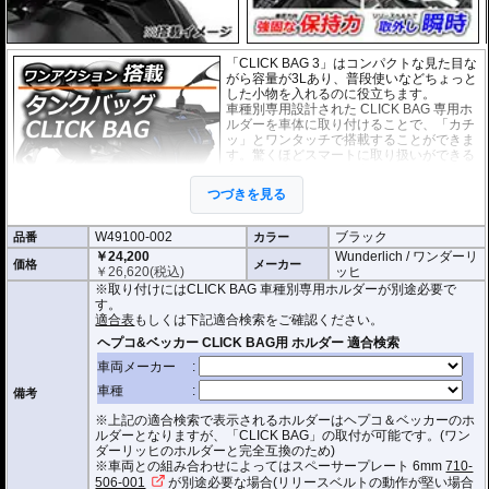
「CLICK BAG 3」はコンパクトな見た目な
がら容量が3Lあり、普段使いなどちょっと
した小物を入れるのに役立ちます。
車種別専用設計された CLICK BAG 専用ホ
ルダーを車体に取り付けることで、「カチ
ッ」とワンタッチで搭載することができま
す。驚くほどスマートに取り扱いができる
上に、高速走行でも安定した保持力を実
現。
つづきを見る
撥水加工が施された耐久性が非常に高い生
地を採用。
W49100-002
ブラック
品番
形状保持設計で、中身が空の状態でも型崩れせず、高速走行におけるバタつ
カラー
きを防ぎます。
￥24,200
Wunderlich / ワンダーリ
価格
メーカー
￥
26,620
(税込)
ッヒ
防水インナー、防水ジッパーを装備しており、高い防水性能を有しておりま
※取り付けにはCLICK BAG 車種別専用ホルダーが別途必要で
す。(完全防水を保証するものではありません)
す。
ジッパーにはタグが付けられており、グローブを付けたままでも簡単に開け
適合表
もしくは下記適合検索をご確認ください。
閉めできます。
バッグをホルダーから取り外す時もレシーバーのストラップを引くだけ。給
油時も邪魔になりません。
オプションで
スペーサー
をご用意しております。タンクとタンクバッグのク
備考
リアランスの調節が可能です。
※上記の適合検索で表示されるホルダーはヘプコ＆ベッカーのホ
容量 : 約3L
ルダーとなりますが、「CLICK BAG」の取付が可能です。(ワン
D x W x H(cm) : 約 23 x 18.5 x 14.5
ダーリッヒのホルダーと完全互換のため)
※車両との組み合わせによってはスペーサープレート 6mm
710-
※サイズ/画像からハンドルなどと干渉しないことをあらかじめご確認の上お求
506-001
が別途必要な場合(リリースベルトの動作が堅い場合
めください。