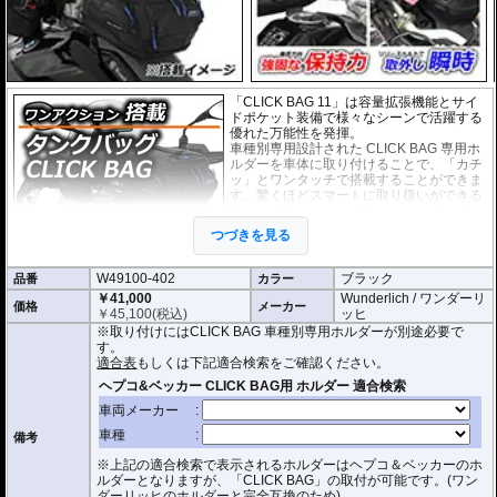
「CLICK BAG 11」は容量拡張機能とサイ
ドポケット装備で様々なシーンで活躍する
優れた万能性を発揮。
車種別専用設計された CLICK BAG 専用ホ
ルダーを車体に取り付けることで、「カチ
ッ」とワンタッチで搭載することができま
す。驚くほどスマートに取り扱いができる
上に、高速走行でも安定した保持力を実
現。
つづきを見る
撥水加工が施された耐久性が非常に高い生
地を採用。
W49100-402
ブラック
品番
形状保持設計で、中身が空の状態でも型崩れせず、高速走行におけるバタつ
カラー
きを防ぎます。
￥41,000
Wunderlich / ワンダーリ
価格
メーカー
￥
45,100
(税込)
ッヒ
防水インナー、防水ジッパーを装備しており、高い防水性能を有しておりま
※取り付けにはCLICK BAG 車種別専用ホルダーが別途必要で
す。(完全防水を保証するものではありません)
す。
ジッパーにはタグが付けられており、グローブを付けたままでも簡単に開け
適合表
もしくは下記適合検索をご確認ください。
閉めできます。
バッグをホルダーから取り外す時もレシーバーのストラップを引くだけ。給
油時も邪魔になりません。
オプションで
スペーサー
をご用意しております。タンクとタンクバッグのク
備考
リアランスの調節が可能です。
※上記の適合検索で表示されるホルダーはヘプコ＆ベッカーのホ
サイド3箇所に収納ポケットを装備。
ルダーとなりますが、「CLICK BAG」の取付が可能です。(ワン
容量 : 約11L(拡張時14L)
ダーリッヒのホルダーと完全互換のため)