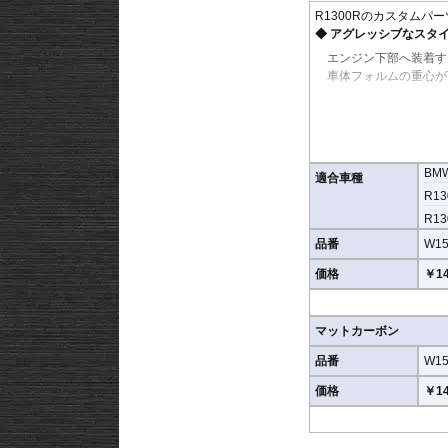
R1300Rのカスタムパー
アグレッシブなスタ
エンジン下部へ装着す
車体フォルムの重心が
車体下部を飛び石や
路面から跳ね上がる飛
く、実用的な保護性能
BM
適合車種
高品質カーボン素材
R13
軽量かつ高剛性なカー
R13
ーな印象をさらに高め
品番
W15
クリアコーティング
価格
￥14
表面には高品質クリア
表面を保護します。
マットカーボン
優れた耐候性能
品番
W15
2層保護構造による高
維持します。
価格
￥14
豊富なカスタムスタ
従来のグロスカーボン