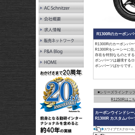
RnineT Pure
R1200GS LC
R1200GS LC Adv.
R1200GS
R1200GS Adv.
R1300RT
R1300Rのカーボン
R1250RT
R1200RT LC
R1300Rのカーボンパ
R1200RT
R1300Rをレーシー
R1300R
存在を特別なものとする
R1250R
ボンパーツは越境するロ
R1200R LC
ボンパーツばかりです。
R1200R
R1300RS
R1250RS
R1200RS LC
■シリーズラインナッ
R1250Rはこ
カーボンウインドシー
R1300R カスタムパー
スワイプでスクロール