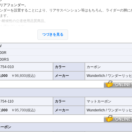
リアフェンダー。
ンダーを設置することにより、リアサスペンション等はもちろん、ライダーの脚に
ます。
い耐候性の公道使用品質商品。
も優れています。
た高品質カーボン製パーツは、軽量化だけでなく、佇まいを大きく変化させ、その
つづきを見る
W
ーボンとマットタイプが新登が新登場
どの革新的なカーボンパーツ「ブラックダイヤモンド カーボン」が新たにラインナ
00R
00RS
で鉱物の結晶のような独創的で美しい表情を作り出します。
754-010
カラー
カーボン
ラインナップ。
ことでグロスカーボンのレーシーなイメージとは異なり、上品で落ち着いた高級感
,000
￥
96,800
(税込)
メーカー
Wunderlich / ワンダーリッ
スタムイメージに最適なカーボンパーツを選択頂けます。
754-110
カラー
マットカーボン
,000
￥
95,700
(税込)
メーカー
Wunderlich / ワンダーリッ
カーボン