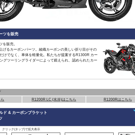
Hypermotard 796
トラッカー400
CB125R
MT-09 -20
1400GTR
-07
Continenta
B
VRSCDX
890 Duke/R
Hypermotard 698 Mono
デイトナ660
CB250R/CB300R
MT-09 Tracer
Eliminator
GT 650
Continenta
B
VRSCDXA
990 Duke
Hyperstrada 821
Bonneville America
CB650R
MT-10
ER6n
GT 535
Guerrilla
VRSCD
SuperDuke
Monster
Bonneville Bobber
CB1000R
NIKEN/GT
ER6f
450
Hunter
VRSCX
1290 SuperDuke
Monster V2
Bonneville Speedmaster
CB500 Hornet
R1 15-
KLE500
350
Himalayan
2
VRSCAW
1390 SuperDuke
Monster 696
Bonneville T100
CB750 Hornet
R1 -14
KLR650
450
Himalayan
-
B
VRSCA
125 Enduro R
パーツを販売
Monster 796
Bonneville T120
CB1000 Hornet
R125
Meguro S1
411
Interceptor
VRSCB
390 Enduro R
Monster 821
Bonneville
CB1000GT
R15
Ninja 125
650
Meteor
XL883
690 Enduro R
ーツを販売。
Monster 890
Daytona 660
CB1100
R3 / R25
Ninja 250
350
Super
XL1200C
125 SMC R
に仕上げるカーボンパーツ。綾織カーボンの美しい折り目がその
Monster 937
Daytona 675
CB1100 EX
R6
Ninja 400
Meteor
Scram
XL1200L
390 SMC R
だけでなく、車体を軽量化。私たちが提案するR1300R カー
Monster 1100 Evo
ROCKET 3
CB1100 RS
R7
Ninja 500
650
411
Shotgun
XL1200N
690 SMC R
ングツーリングライダーによって鍛えられ、認められたカー
Monster 1100 S
Scrambler 400X
CB1300
SCR950
Ninja 636
650
XL1200R
890 SMT
CFMOTO
Monster 1200
Scrambler 400XC
CBF1000
SR400
Ninja 650
XL1200X Forty-Eight
990 Supermoto R
125NK
Multistrada V2
Scrambler 900
CBF1000F
Tenere700
Ninja 7 Hyb
RC125
450MT
Multistrada 950
Scrambler 1200
CBR650F
T-MAX560/TECH M
Ninja 1000
RC200
675NK
Multistrada 1200/S
Speed 400
CBR650R
T-MAX530/SX
Ninja 1100
RC390
675SR-R
Multistrada 1260/S
Speed Triple 1200
CBR400R/CBR500R
Tracer 900
Ninja H2 S
RC8
700CL-X
プ
Multistrada Enduro
Speed Triple 1050
CBR600RR
Tracer 9/GT
Versys-X 2
990 RC R
700MT
Multistrada V4
Speed Twin 900
CBR1000RR
XMAX
Versys 650
ちら
R1200R LC (水冷)はこちら
R1200Rはこちら
800MT/-X
Panigale
Speed Twin 1200
CBR1000RR-R
XSR125
Versys 100
2
1000MT-
Scrambler
Street Scrambler
CL250
XSR700
Versys 110
-
X
その他
ルド & カーボンブラケット
Scrambler 1100
Street Triple
CL500
XSR900 22-
Vulcan S
ツ
ZONTES
Scrambler Sixty2
Street Twin
CRF250L
XSR900 -21
W230
G
125-C2
StreetFighter
Thruxton 1200/R
CRF250 RALLY
XSR900GP
W800 / W6
、クリック(タップ)で拡大表示
StreetFighter V2/S
Thruxton
CRF450L
XJR1300
Z125
V
Piaggio