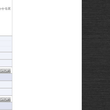
かかる泥
格を数段
ップに
のある仕
ヒ
ヒ