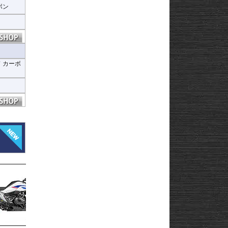
ボン
ヒ
 カーボ
ヒ