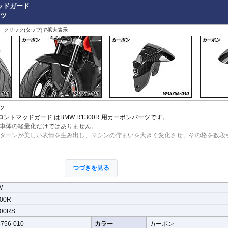
X-ADV 21-
ッドガード
高品質設計により、スタイリングだけでなく実用性にも配慮。車体との自然なフィ
X-ADV -20
ーツ
います。
XL750 Transalp
、クリック(タップ)で拡大表示
その他
ト付属
ーボン素材を採用。細部まで統一感のある仕上がりとすることで、フロント周りの
ツ
ン フロントマッドガード はBMW R1300R 用カーボンパーツです。
車体の軽量化だけではありません。
ターンが美しい表情を生み出し、マシンの佇まいを大きく変化させ、その格を数段
つづきを見る
た高品質カーボン製パーツ
い耐候性の公道使用品質商品。
W
だけの簡単設置。
00R
00RS
756-010
カラー
カーボン