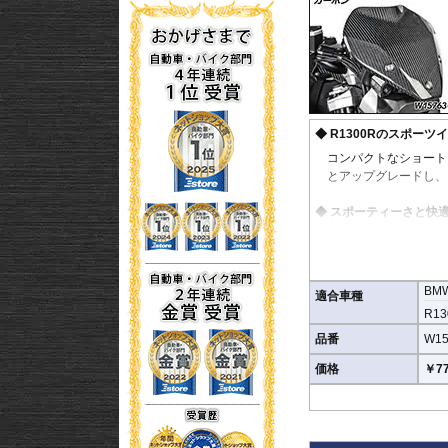
R1300Rのスポーツ
コンパクトなショート
とアップグレードし、
スポーティーさと快
小型スクリーンながら
ングフィールを損なう
高品質カーボン製ウ
BM
適合車種
美しい綾織カーボンを
R13
より、車体のスポーツ
品番
W15
優れた耐候性能
価格
￥77
2層保護コーティング
します。
公道使用品質の高精