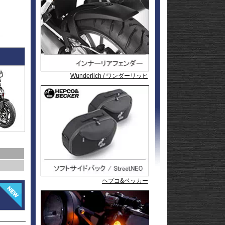
l
andit
GSF1200
l
andit
GSX1250
GSX1300
Hayabusa
GSX1300
1-
Hayabusa
GSX1300BK
20
-King
GSX-
R125
GSX-
R600
GSX-
R750
GSX-
Wunderlich / ワンダーリッヒ
Wunderlich / ワンダーリッヒ
Wunderlich / ワンダーリッヒ
Wunderlich / ワンダーリッヒ
R1000/R
GSX-
S125
GSX-
S750
GSX-8R
GSX-8S
rid
GSX-8T
AX
GSX-8TT
GSX-
X
S1000/F
GSX-
50
S1000GT
GSX-
S1000GX
Hayabusa
0
1-
Hayabusa
ヘプコ&ベッカー
ヘプコ&ベッカー
ヘプコ&ベッカー
0
20
KATANA
SFV650
ladius
SV650/X
50
SV-7GX
-