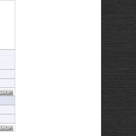
けでな
ポーティ
ヒ
劣化から
と性能を
ヒ