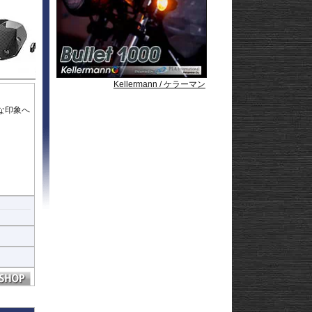
Strom250
-
e
Strom650
-
Strom800
-
Strom800DE
-
Strom1000
-
ABS 14-
Strom1050/DE
-
3-
Strom1050/XT
GN125
Kellermann / ケラーマン
Kellermann / ケラーマン
Kellermann / ケラーマン
Kellermann / ケラーマン
Kellermann / ケラーマン
22
な印象へ
afe
ライディ
ン素材に
ヒ
期間維持