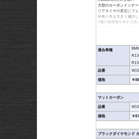
大型のカーボンインナー
リアタイヤの直近にフェ
や水ハネも大きく減少し
2層の保護層を有する高
非常に軽量かつ、耐久性
クリアコーティングされ
引き上げます。
BM
ブラックダイヤモンドカ
適合車種
これまでの常識を覆すほ
R13
加わりました。
R13
複雑な繊維模様が まる
品番
W15
加えて、マットタイプも
シルクマット加工を施す
価格
￥88
上がりを実現。
豊富なラインナップでカ
マットカーボン
品番
W15
価格
￥87
ブラックダイヤモンド 