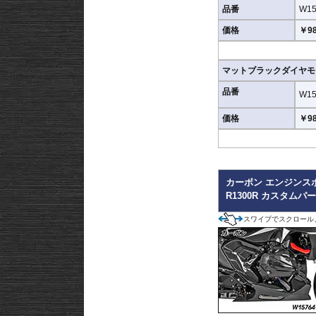
品番
W15
価格
￥98
マットブラックダイヤモ
品番
W15
価格
￥98
カーボン エンジンス
R1300R カスタムパ
スワイプでスクロール