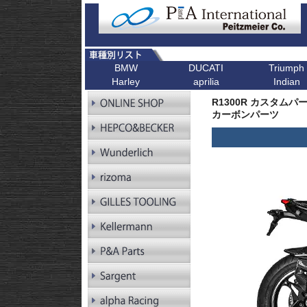
BMW
DUCATI
Triumph
Harley
aprilia
Indian
R シリーズ
F シリーズ
ピックアップ
K シリーズ
ピックアップ
ピックアップ
ピックアップ
ピックアップ
R1300GS
F900XR
Scrambler
K1600GT/GTL
Bonneville T1
R1300R カスタムパ
R1300GS
F900R
Scrambler 1100
K1600B
Tiger 900
Pan America
カーボンパーツ
Adventure
R1250GS
F900GS
Multistrada V4
K1600GrandAm
Trident 660
Kellermann ウインカー
R1250GS
F900GS Adventure
Monster V2
K1300R
SpeedTwin 90
Adventure
R18
F850GS
Monster
K1300S
Scrambler 900
R18B
F800GS 24-
Diavel
K1200R
StreetTwin
R18 Classic
F800GS -18
X Diavel
K1200S
StreetTriple
R18 Roctane
F750GS
DesertX
K1300GT
Scrambler 40
R18
F700GS
K1200GT
Scrambler 40
Transcontinental
R12
F650GS
K1200LT
Speed 400
R12 nineT
F450GS
Tracker 400
R12 G/S
F800R
R12S
F800GT
RnineT
F800ST
RnineT Urban G/S
F800S
RnineT Scrambler
RnineT Racer