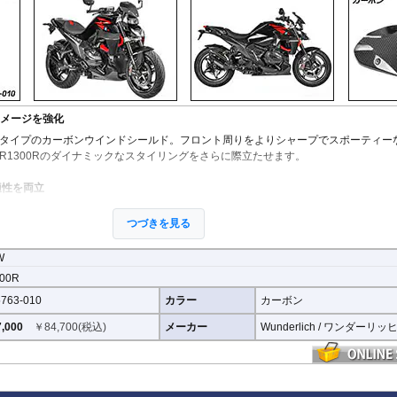
StreetFighter V4/S
Tiger 800/XC
CRF1000L AfricaTwin
XT700Z Tenere700
Z250
V
MP3
SuperSport 950
Tiger 850 Sport
CRF1100L AfricaTwin
XT1200Z SuperTener
Z400
V
FANTIC
Tiger 900
Crossrunner
YZF-R1 15-
Z500
V
Caballero
Tiger 1200 GT
Crosstourer
YZF-R1 -14
Z650/S
V
Tiger 1200 Rally
CTX700N
YZF-R125
Z650RS
V
Tiger 1200 XR/XC
Dax125
YZF-R15
Z7 Hybrid
V
Tiger 1200 Explorer
FORZA 750
YZF-R3 / YZF-R25
Z750
2
Tiger Sport 800
GB350S
YZF-R6
Z750R
-
イメージを強化
Tiger Sport 660
GROM MSX125
YZF-R7
Z800
タイプのカーボンウインドシールド。フロント周りをよりシャープでスポーティー
Tracker 400
Monkey125
YZF-R9
Z900
R1300Rのダイナミックなスタイリングをさらに際立たせます。
Trident 660
NC700S
その他
Z900RS / c
Trident 800
NC750S
Z1000
適性を両立
その他
NC750X 21-
Z1000SX
走行風を効果的にコントロールし、高速走行時のライダーへの風圧を軽減。軽快な
NC750X -20
Z1100
つづきを見る
ことなく、快適性向上にも貢献します。
NC700X
Z H2
NT1100
ZX-4R/R
インドシールド
W
NX400 / NX500
ZX-6R
PCX 125
ZX-10R/R
採用し、クリアコーティング仕上げによって高級感と耐久性を両立。軽量なカーボ
00R
REBEL 250
ZX-14R
イメージをより強調します。
763-010
カラー
カーボン
REBEL 500
ZZR1400
REBEL 1100
,000
￥
84,700
(税込)
メーカー
Wunderlich / ワンダーリッ
VFR800F
を施した高耐候仕様。紫外線や風雨など過酷な環境下でも美しいカーボン表面を長
VFR1200F
VFR800X Crossrunner
VFR1200X Crosstourer
度設計