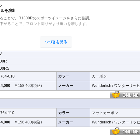
ツ
イルを演出
ることで、R1300Rのスポーツイメージをさらに強調。
下がることで、フロント周りがより迫力を増します。
汚れから保護
つづきを見る
び石や泥などから、エンジン下部や周辺パーツを保護。スポーティーなルックスだ
も兼ね備えています。
W
採用
00R
ボン素材を採用。美しい綾織カーボンが車体下部にプレミアムな存在感を与え、ス
00RS
ます。
764-010
カラー
カーボン
仕上げ
4,000
￥
158,400
(税込)
メーカー
Wunderlich / ワンダーリッ
コーティングを施工。美しいカーボンの質感を際立たせるとともに、紫外線や経年
764-110
カラー
マットカーボン
耐候仕様。公道使用を前提とした高品質仕上げにより、長期間にわたり優れた外観
4,000
￥
158,400
(税込)
メーカー
Wunderlich / ワンダーリッ
イル
に加え、「マットタイプ」をラインナップ。