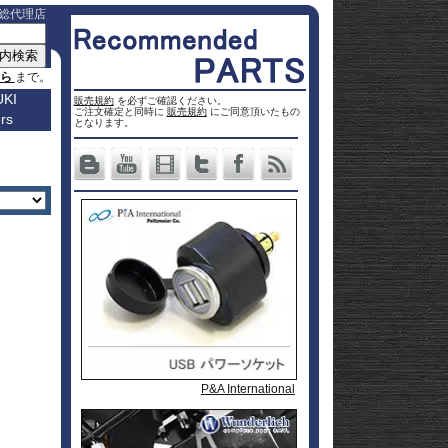
総代理店
ちら
まで。
KI
販売規約
を必ずご確認ください。
ご注文確定と同時に
販売規約
にご同意頂いたもの
rs
車種名
となります。
a
Others
ター
Vストロ
車種一覧
ーム 250
Vストロ
0
ページ
25
ーム 650
Vストロ
0
ckster
50
ーム 800
Vストロ
0
dventure
00
ーム
Vストロ
9R
moto
00
1000
ーム
Vストロ
00
36
050 23-
ーム
カタナ
78RR
GS
50
050 -22
隼 21-
 / OHV
 ハイブ
隼 -20
00
andit
00
-King
2 SX
L650 V-
 250
Strom
DL1000
650
-Strom
DR-Z4S
Wunderlich / ワンダーリッヒ
Wunderlich / ワンダーリッヒ
P&A International
1000
DR-Z4SM
1100
ladius
GSF1250