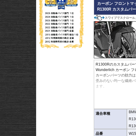
カーボン フロントマ
公道使用を前提とした
R1300R カスタムパ
高い完成度を実現して
スワイプでスクロール
カーボン製ブラケッ
取付ブラケットにもカ
らに高めます。
R1300Rのカスタムパー
Wunderlich カーボ
カーボンパーツの効力は
歪みのない均一な繊維パ
ます。
商品詳細:
クリアコーティングされ
2層の保護層を有する高
BM
純正パーツと置き換える
適合車種
R13
R13
品番
W15