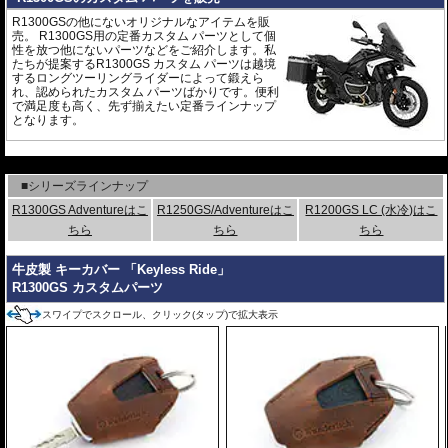
R1300GSの他にないオリジナルなアイテムを販
売。 R1300GS用の定番カスタム パーツとして個
性を放つ他にないパーツなどをご紹介します。私
たちが提案するR1300GS カスタム パーツは越境
するロングツーリングライダーによって鍛えら
れ、認められたカスタム パーツばかりです。便利
で満足度も高く、先ず揃えたい定番ラインナップ
となります。
---
■シリーズラインナップ
R1300GS Adventureはこ
R1250GS/Adventureはこ
R1200GS LC (水冷)はこ
ちら
ちら
ちら
牛皮製 キーカバー 「Keyless Ride」
R1300GS カスタムパーツ
スワイプでスクロール、クリック(タップ)で拡大表示