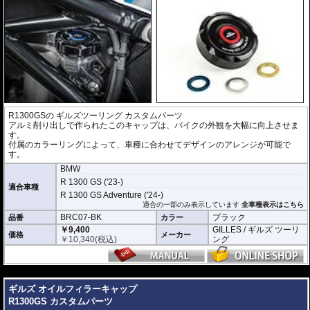
R1300GSの
ギルズツーリング カスタムパーツ
アルミ削り出しで作られたこのキャップは、バイクの外観を大幅に向上させま
す。
付属のカラーリングによって、車種に合わせてデザインのアレンジが可能で
す。
BMW
R 1300 GS ('23-)
適合車種
R 1300 GS Adventure ('24-)
適合の一部のみ表示しています
全車種表示はこちら
BRC07-BK
ブラック
品番
カラー
￥9,400
GILLES / ギルズ ツーリ
価格
メーカー
￥
10,340
(税込)
ング
---
ギルズ オイルフィラーキャップ
R1300GS カスタムパーツ