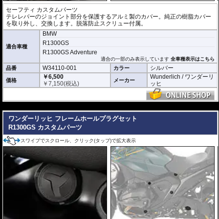
セーフティ カスタムパーツ
テレレバーのジョイント部分を保護するアルミ製のカバー。純正の樹脂カバー
を取り外し、交換します。脱落防止スクリュー付属。
BMW
R1300GS
適合車種
R1300GS Adventure
適合の一部のみ表示しています
全車種表示はこちら
W34110-001
シルバー
品番
カラー
￥6,500
Wunderlich / ワンダーリ
価格
メーカー
￥
7,150
(税込)
ッヒ
---
ワンダーリッヒ フレームホールプラグセット
R1300GS カスタムパーツ
スワイプでスクロール、クリック(タップ)で拡大表示