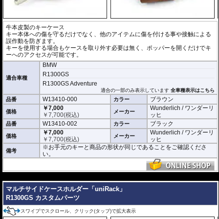
牛本皮製のキーケース
キー本体への傷を守るだけでなく、他のアイテムに傷を付ける事や接触による
誤作動を防ぎます。
キーを使用する場合もケースを取り外す必要は無く、ポッパーを開くだけでキ
ーへのアクセスが可能です。
BMW
R1300GS
適合車種
R1300GS Adventure
適合の一部のみ表示しています
全車種表示はこちら
W13410-000
ブラウン
品番
カラー
￥7,000
Wunderlich / ワンダーリ
価格
メーカー
￥
7,700
(税込)
ッヒ
W13410-002
ブラック
品番
カラー
￥7,000
Wunderlich / ワンダーリ
価格
メーカー
￥
7,700
(税込)
ッヒ
※お手元のキーと商品の形状が同じであることをご確認くださ
備考
い。
---
マルチサイドケースホルダー「uniRack」
R1300GS カスタムパーツ
スワイプでスクロール、クリック(タップ)で拡大表示