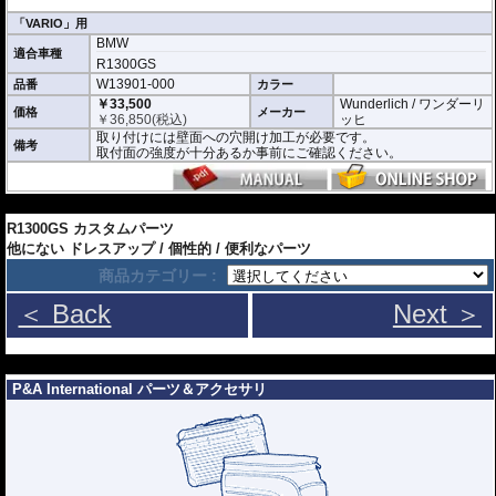
※使用例のイメージ画像として掲載画像の一部に同シリーズの別の商品のもの
を使用しております。
「VARIO」用
BMW
適合車種
R1300GS
W13901-000
品番
カラー
￥33,500
Wunderlich / ワンダーリ
価格
メーカー
￥
36,850
(税込)
ッヒ
取り付けには壁面への穴開け加工が必要です。
備考
取付面の強度が十分あるか事前にご確認ください。
---
R1300GS カスタムパーツ
他にない ドレスアップ / 個性的 / 便利なパーツ
商品カテゴリー :
＜ Back
Next ＞
---
P&A International パーツ＆アクセサリ