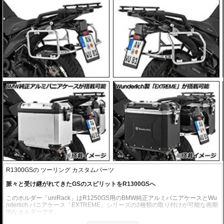
R1300GSの ツーリング カスタムパーツ
脈々と受け継がれてきたGSのスピリットをR1300GSへ
このホルダー「uniRack」はR1250GS用のBMW純正アルミパニアケースとWu
nderlich パニアケース「EXTREME」シリーズの2種類の取り付けが可能な画期
的なホルダーです。
R1250GS用として採用されてきたBMW純正アルミパニアケースは、優れた堅