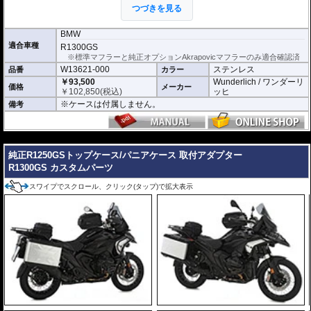
牢性とアドベンチャーバイクにふさわしいデザインで、多くのライダーに支持
つづきを見る
されてきました。
R1250GSからR1300GSへ乗り換える場合、それまで使用していたケースをそ
BMW
のまま引き継ぐことができ、先代の魂が宿る使い慣れたケースで新しい旅を開
適合車種
R1300GS
始できます。
※標準マフラーと純正オプションAkrapovicマフラーのみ適合確認済
W13621-000
ステンレス
品番
カラー
さらに、この「uniRack」はWunderlichの「EXTREME」シリーズのパニアケ
ースも搭載可能。
￥93,500
Wunderlich / ワンダーリ
価格
メーカー
容量を抑えることで、スタイリッシュさと使い勝手の良さを実現した「EXTRE
￥
102,850
(税込)
ッヒ
ME slim Line」と極限まで大容量化を図った「EXTREME」の2種類をランナッ
※ケースは付属しません。
備考
プ。
いずれも先代のGSシリーズからの定番商品であり、ライディングスタイルに合
わせて 最適なパニアケースを選ぶことが可能です。
---
取り付け可能な「EXTREME」シリーズの詳細はこちらからご確認ください。
純正R1250GSトップケース/パニアケース 取付アダプター
R1300GS カスタムパーツ
スワイプでスクロール、クリック(タップ)で拡大表示