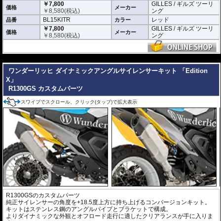
￥7,800
GILLES / ギルズ ツーリ
価格
メーカー
￥
8,580
(税込)
ング
BL15KITR
レッド
品番
カラー
￥7,800
GILLES / ギルズ ツーリ
価格
メーカー
￥
8,580
(税込)
ング
---
ワンダーリッヒ ダイナミックアングルサイレンサーキット 「Edition
X」
R1300GS カスタムパーツ
スワイプでスクロール、クリック(タップ)で拡大表示
R1300GSのカスタムパーツ
純正サイレンサーの角度を+18.5度上方に持ち上げるコンバージョンキット。
キットはステンレス鋼のアングルパイプとブラケットで構成。
よりダイナミックな外観とオフロード走行に適したクリアランスが手に入りま