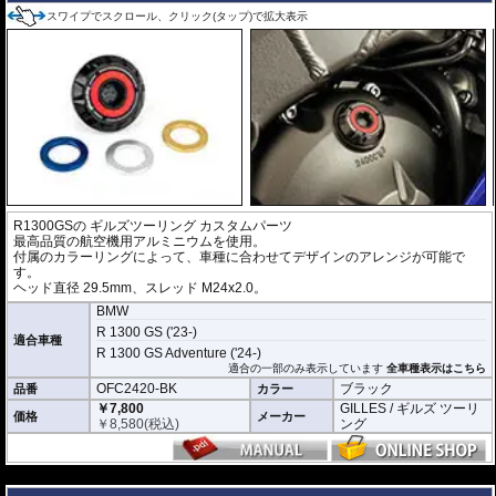
スワイプでスクロール、クリック(タップ)で拡大表示
R1300GSの
ギルズツーリング カスタムパーツ
最高品質の航空機用アルミニウムを使用。
付属のカラーリングによって、車種に合わせてデザインのアレンジが可能で
す。
ヘッド直径 29.5mm、スレッド M24x2.0。
BMW
R 1300 GS ('23-)
適合車種
R 1300 GS Adventure ('24-)
適合の一部のみ表示しています
全車種表示はこちら
OFC2420-BK
ブラック
品番
カラー
￥7,800
GILLES / ギルズ ツーリ
価格
メーカー
￥
8,580
(税込)
ング
---