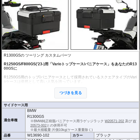
R1300GSの ツーリング カスタムパーツ
R1250GS/F800GS('23-)用「Varioトップケース/パニアケース」をあなたのR13
00GSに
R1250GS用のトップ/パニアケースとして採用されているスクエアタイプのVari
oケースは依然として高い人気を誇っています。
そのケースをR1300GSの純正トップケース/パニアケースホルダーに取付可能
にするアダプターキット。
つづきを見る
すでにお持ちの場合はそれを有効活用することができ、デザインにおいてもR1
300GS純正ケースのアーバンなイメージをアドベンチャーライクに仕上げるこ
とができます。
サイドケース用
もちろんキーによるロック機構も使用可能。
BMW
※ケースは付属しません
R1300GS
適合車種
※オフロード走行保証対象外
※BMW純正樹脂パニアケース用ラゲッジラック
W20571-202
及び
W
20573-002
との併用不可
※最大積載量:片側10kg(ケース重量除く)
W13690-102
ブラック
品番
カラー