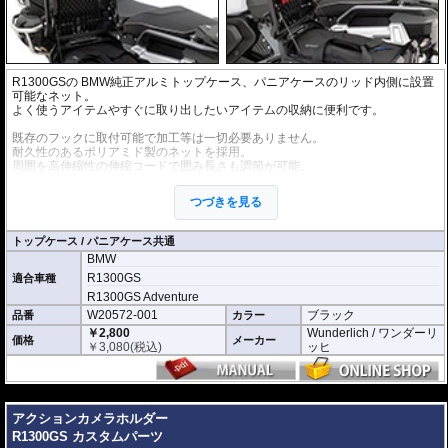
R1300GSの BMW純正アルミトップケース、パニアケースのリッド内側に設置
可能なネット。
よく使うアイテムやすぐに取り出したいアイテムの収納に便利です。
既存のフックに取付可能で加工等は一切必要ありません。
耐久性のあるポリアミド製のネットを採用。
周囲を高伸縮性の伸縮コードで囲み長さも調節が可能。
トップケース、パニアケースの両方をサポートします。
つづきを見る
幅 × 高 : 約420 × 270ミリ
1つ単位での販売です。
トップケース / パニアケース共通
BMW
R1300GS
適合車種
R1300GS Adventure
W20572-001
ブラック
品番
カラー
￥2,800
Wunderlich / ワンダーリ
価格
メーカー
￥
3,080
(税込)
ッヒ
---
アクションカメラホルダー
R1300GS カスタムパーツ