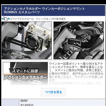
---
アクションカメラホルダー ウインカーポジションマウント
R1300GS カスタムパーツ
スワイプでスクロール、クリック(タップ)で拡大表示
ウインカー設置ポイントへ取り付けるアク
ションカメラホルダー。視界を遮ることな
く、スマートに取付が可能。非常に安定し
た取付が可能で、 走行中はカメラの存在を
気にすることなく、ライディングを楽しめ
ます。
※GoProのGP規格マウントに適合します。
その他規格の場合は別途アダプターをご用
意ください。
つづきを見る
BMW
R1300GS