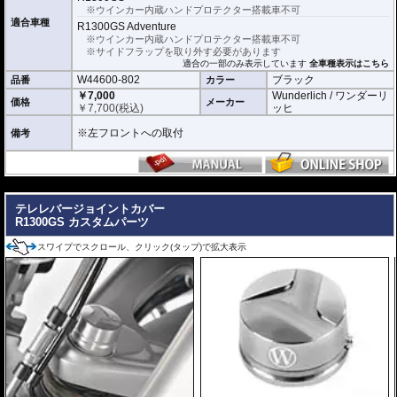
※ウインカー内蔵ハンドプロテクター搭載車不可
適合車種
R1300GS Adventure
※ウインカー内蔵ハンドプロテクター搭載車不可
※サイドフラップを取り外す必要があります
適合の一部のみ表示しています
全車種表示はこちら
W44600-802
ブラック
品番
カラー
￥7,000
Wunderlich / ワンダーリ
価格
メーカー
￥
7,700
(税込)
ッヒ
※左フロントへの取付
備考
---
テレレバージョイントカバー
R1300GS カスタムパーツ
スワイプでスクロール、クリック(タップ)で拡大表示