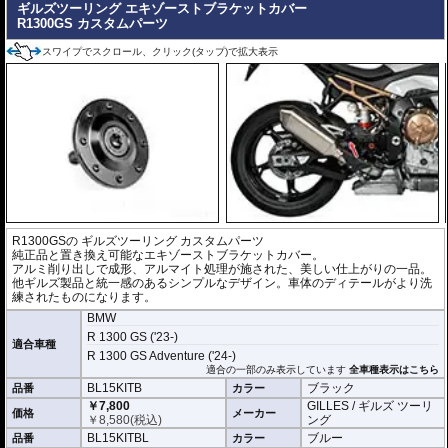
ギルズツーリング エキゾーストブラケットカバー
R1300GS カスタムパーツ
スワイプでスクロール、クリック(タップ)で拡大表示
R1300GSの
ギルズツーリング カスタムパーツ
純正品と置き換え可能なエキゾーストブラケットカバー。
アルミ削り出しで成形、アルマイト処理が施された、美しい仕上がりの一品。
他ギルズ製品と統一感のあるシンプルなデザイン。車体のディテールがより洗
練されたものになります。
BMW
R 1300 GS ('23-)
適合車種
R 1300 GS Adventure ('24-)
適合の一部のみ表示しています
全車種表示はこちら
BL15KITB
ブラック
品番
カラー
￥7,800
GILLES / ギルズ ツーリ
価格
メーカー
￥
8,580
(税込)
ング
BL15KITBL
ブルー
品番
カラー