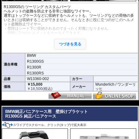
R1300GS
の ツーリング
カスタムパーツ
ヘルメットの盗難を防止する非常に強固なワイヤー。
通常はトップケースなどに収納するヘルメットも、ツーリングなどの荷物の多
いときには収納することができません。そんなときに役に立つのがこのヘルメ
ット盗難防止ワイヤー。
・普段はシート下に収納されるのでまったく邪魔になりません。
・同時に2つのヘルメットをホールドできます。
・ワイヤーはレバーで簡単にリリースできます。
・ワイヤーは傷防止の為、シリコンチューブに覆われているので安心です。
つづきを見る
BMW
R1300GS
適合車種
R1300R
R1300RS
W13360-002
品番
カラー
￥15,000
Wunderlich / ワンダーリ
価格
メーカー
￥
16,500
(税込)
ッヒ
---
BMW純正パニアケース用 壁掛けブラケット
R1300GS 純正パニアケース
スワイプでスクロール、クリック(タップ)で拡大表示