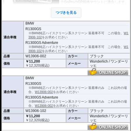
※GoProのGP規格マウントに適合します。
その他規格の場合は別途アダプターをご用
意ください。
つづきを見る
BMW
R1300GS
※BMW純正ハイスクリーン系スクリーン 装着車不可 この場合、
W1
適合車種
3906-102
をお求めください
R1300GS Adventure
※BMW純正ハイスクリーン系スクリーン 装着車不可 この場合、
W1
3906-102
をお求めください
W13906-002
ブラック
品番
カラー
￥11,200
Wunderlich / ワンダーリ
価格
メーカー
￥
12,320
(税込)
ッヒ
BMW
R1300GS
※BMW純正ハイスクリーン系スクリーン 装着車のみ これ以外の場
適合車種
合、
W13906-002
をお求めください
R1300GS Adventure
※BMW純正ハイスクリーン系スクリーン 装着車のみ これ以外の場
合、
W13906-002
をお求めください
W13906-102
ブラック
品番
カラー
￥11,200
Wunderlich / ワンダーリ
価格
メーカー
￥
12,320
(税込)
ッヒ