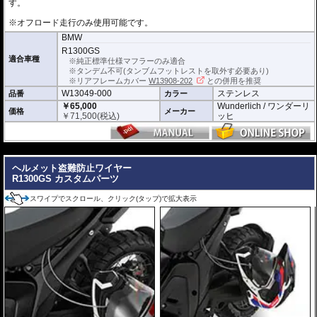
す。
※オフロード走行のみ使用可能です。
BMW
R1300GS
適合車種
※純正標準仕様マフラーのみ適合
※タンデム不可(タンブムフットレストを取外す必要あり)
※リアフレームカバー
W13908-202
との併用を推奨
W13049-000
ステンレス
品番
カラー
￥65,000
Wunderlich / ワンダーリ
価格
メーカー
￥
71,500
(税込)
ッヒ
---
ヘルメット盗難防止ワイヤー
R1300GS カスタムパーツ
スワイプでスクロール、クリック(タップ)で拡大表示