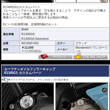
R1300GSのカスタムパーツ
フレームパイプホールを塞ぎ、穴を面とすることで、デザインの流れが寸断さ
れることなく一体感、剛性感が増します。
車体イメージが予想以上に変化するお勧めの商品。
8ピース(右側用3個、左側用5個)のセット
BMW
R1300GS
適合車種
R1300GS Adventure
W13080-002
ブラック
品番
カラー
￥12,000
Wunderlich / ワンダーリ
価格
メーカー
￥
13,200
(税込)
ッヒ
---
セーフティオイルフィラーキャップ
R1300GS カスタムパーツ
スワイプでスクロール、クリック(タップ)で拡大表示