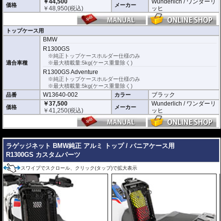
￥44,500
Wunderlich / ワンダーリ
価格
メーカー
￥
48,950
(税込)
ッヒ
トップケース用
BMW
R1300GS
※純正トップケースホルダー仕様のみ
適合車種
※最大積載量:5kg(ケース重量除く)
R1300GS Adventure
※純正トップケースホルダー仕様のみ
※最大積載量:5kg(ケース重量除く)
W13640-002
ブラック
品番
カラー
￥37,500
Wunderlich / ワンダーリ
価格
メーカー
￥
41,250
(税込)
ッヒ
---
ラゲッジネット BMW純正 アルミ トップ / パニアケース用
R1300GS カスタムパーツ
スワイプでスクロール、クリック(タップ)で拡大表示