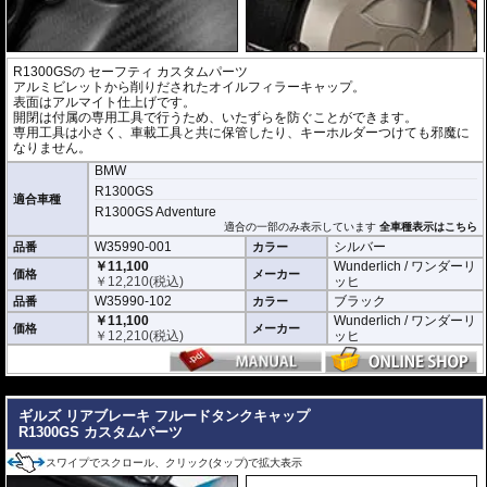
R1300GSの セーフティ カスタムパーツ
アルミビレットから削りだされたオイルフィラーキャップ。
表面はアルマイト仕上げです。
開閉は付属の専用工具で行うため、いたずらを防ぐことができます。
専用工具は小さく、車載工具と共に保管したり、キーホルダーつけても邪魔に
なりません。
BMW
R1300GS
適合車種
R1300GS Adventure
適合の一部のみ表示しています
全車種表示はこちら
W35990-001
シルバー
品番
カラー
￥11,100
Wunderlich / ワンダーリ
価格
メーカー
￥
12,210
(税込)
ッヒ
W35990-102
ブラック
品番
カラー
￥11,100
Wunderlich / ワンダーリ
価格
メーカー
￥
12,210
(税込)
ッヒ
---
ギルズ リアブレーキ フルードタンクキャップ
R1300GS カスタムパーツ
スワイプでスクロール、クリック(タップ)で拡大表示