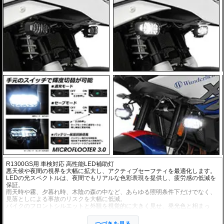
R1300GS用 車検対応 高性能LED補助灯
悪天候や夜間の視界を大幅に拡大し、アクティブセーフティを最適化します。
LEDの光スペクトルは、夜間でもリアルな色彩表現を提供し、疲労感の低減を
保証。
雨天時や霧、夕暮れ時、木陰の森の中など、あらゆる照明条件下だけでなく、
見落としによる事故のリスクを大幅に低減。
バイクのフロントシルエットと外観を視覚的に大きく見せ、発光色と相まっ
て、すべての道路利用者からの視認性を大幅に向上。