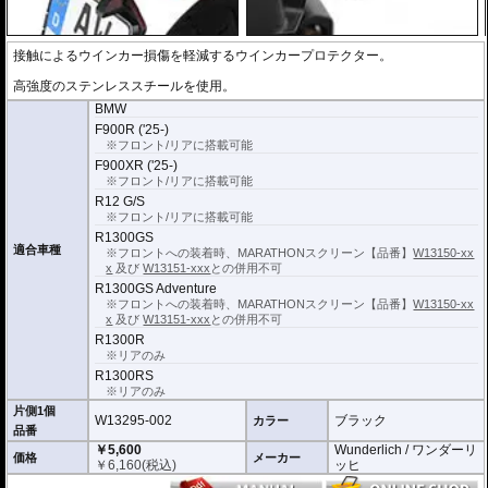
接触によるウインカー損傷を軽減するウインカープロテクター。
高強度のステンレススチールを使用。
BMW
F900R ('25-)
※フロント/リアに搭載可能
F900XR ('25-)
※フロント/リアに搭載可能
R12 G/S
※フロント/リアに搭載可能
R1300GS
適合車種
※フロントへの装着時、MARATHONスクリーン【品番】
W13150-xx
x
及び
W13151-xxx
との併用不可
R1300GS Adventure
※フロントへの装着時、MARATHONスクリーン【品番】
W13150-xx
x
及び
W13151-xxx
との併用不可
R1300R
※リアのみ
R1300RS
※リアのみ
片側1個
W13295-002
ブラック
カラー
品番
￥5,600
Wunderlich / ワンダーリ
価格
メーカー
￥
6,160
(税込)
ッヒ