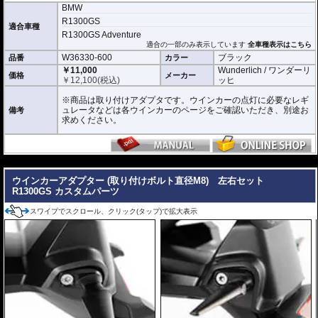
BMW
R1300GS
適合車種
R1300GS Adventure
適合の一部のみ表示しています
全車種表示はこちら
W36330-600
ブラック
品番
カラー
￥11,000
Wunderlich / ワンダーリ
価格
メーカー
￥
12,100
(税込)
ッヒ
※商品は取り付けアダプタです。ウインカーの点灯に必要なレギ
ュレータなどは各ウインカーのページをご確認いただき、別途お
備考
求めください。
---
ウインカーアダプター (取り付けボルト直径M8) 左右セット
R1300GS カスタムパーツ
スワイプでスクロール、クリック(タップ)で拡大表示