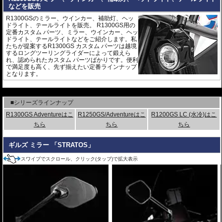
などを販売
R1300GSのミラー、ウインカー、補助灯、ヘッ
ドライト、テールライトを販売。 R1300GS用の
定番カスタム パーツ、ミラー、ウインカー、ヘッ
ドライト、テールライトなどをご紹介します。私
たちが提案するR1300GS カスタム パーツは越境
するロングツーリングライダーによって鍛えら
れ、認められたカスタム パーツばかりです。便利
で満足度も高く、先ず揃えたい定番ラインナップ
となります。
---
■シリーズラインナップ
R1300GS Adventureはこ
R1250GS/Adventureはこ
R1200GS LC (水冷)はこ
ちら
ちら
ちら
ギルズ ミラー 「STRATOS」
スワイプでスクロール、クリック(タップ)で拡大表示