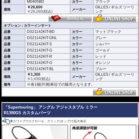
M0405BD
ブラック
品番
カラー
￥26,600
GILLES / ギルズ ツーリ
価格
メーカー
￥
29,260
(税込)
ング
オプション : カラーインサート
DS21142KIT-BD
マットブラック
品番
カラー
DS21142KIT-GNL
グレー
品番
カラー
DS21142KIT-S
シルバー
品番
カラー
DS21142KIT-G
ゴールド
品番
カラー
DS21142KIT-R
レッド
品番
カラー
DS21142KIT-O
オレンジ
品番
カラー
DS21142KIT-BL
ブルー
品番
カラー
￥1,300
GILLES / ギルズ ツーリ
価格
メーカー
￥
1,430
(税込)
ング
※各1個(片側)単位での販売となります。
備考
---
「Supertouring」 アングル アジャスタブル ミラー
R1300GS カスタムパーツ
スワイプでスクロール、クリック(タップ)で拡大表示