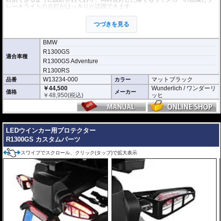
レーキライトの点灯がはっきりと認識できます。
非常に高い視認性と明瞭さにより、周囲のドライバーの見落としや見間違いの
リスクを低減し、安全性の向上に貢献します。
つづきを見る
12V / 2.3W
BMW
高さ: 24 mm
R1300GS
奥行: 22 mm
適合車種
R1300GS Adventure
長さ: 100 mm (ネジ/取り付け部を含む)
R1300RS
本体カラー : マットブラック
W13234-000
マットブラック
品番
カラー
レンズカラー : クリアー
￥44,500
Wunderlich / ワンダーリ
取付アダプター : ブラック
価格
メーカー
￥
48,950
(税込)
ッヒ
取り付けアダプター/ケーブルキット付属。
取付に必要なキットがすべて含まれており、面倒なはんだ付けも不要。簡単に
取付が可能です。
---
※左右セット
LEDウインカー用プロテクター
※車検適合
R1300GS カスタムパーツ
スワイプでスクロール、クリック(タップ)で拡大表示