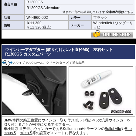
R1300GS
適合車種
R1300GS Adventure
適合の一部のみ表示しています
全車種表示はこちら
W44960-002
ブラック
品番
カラー
￥11,200
Wunderlich / ワンダーリ
価格
メーカー
￥
12,320
(税込)
ッヒ
---
ウインカーアダプター (取り付けボルト直径M5) 左右セット
R1300GS カスタムパーツ
スワイプでスクロール、クリック(タップ)で拡大表示
BMW車両の純正位置にウインカー取り付けボルト径がM5の汎用ウインカーを
取り付けることが可能になるアダプター。
車検対応 世界最小ウインカーであるKellermann/ケラーマンの
Bullet Atto
や
Rho
mbus S
、
micro S
等の設置がスマートに行なえます。