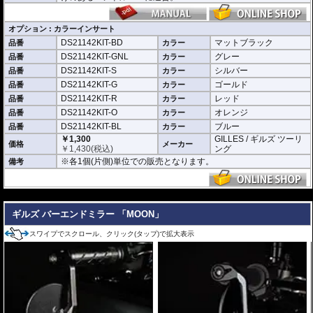
オプション : カラーインサート
DS21142KIT-BD
マットブラック
品番
カラー
DS21142KIT-GNL
グレー
品番
カラー
DS21142KIT-S
シルバー
品番
カラー
DS21142KIT-G
ゴールド
品番
カラー
DS21142KIT-R
レッド
品番
カラー
DS21142KIT-O
オレンジ
品番
カラー
DS21142KIT-BL
ブルー
品番
カラー
￥1,300
GILLES / ギルズ ツーリ
価格
メーカー
￥
1,430
(税込)
ング
※各1個(片側)単位での販売となります。
備考
---
ギルズ バーエンドミラー 「MOON」
スワイプでスクロール、クリック(タップ)で拡大表示