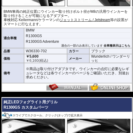
BMW車両の純正位置にウインカー取り付けボルト径がM8の汎用ウインカーを
取り付けることが可能になるアダプター。
車検対応 Kellermann/ケラーマンの
ジェットストリーム / Jetstream
等の設置が
スマートに行なえます。
BMW
R1300GS
適合車種
R1300GS Adventure
適合の一部のみ表示しています
全車種表示はこちら
W36330-702
ブラック
品番
カラー
￥5,600
Wunderlich / ワンダーリ
価格
メーカー
￥
6,160
(税込)
ッヒ
※商品は取り付けアダプタです。ウインカーの点灯に必要なレギ
ュレータなどは各ウインカーのページをご確認いただき、別途お
備考
求めください。
---
純正LEDフォグライト用グリル
R1300GS カスタムパーツ
スワイプでスクロール、クリック(タップ)で拡大表示