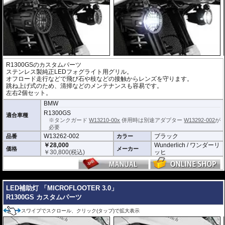
R1300GSのカスタムパーツ
ステンレス製純正LEDフォグライト用グリル。
オフロード走行などで飛び石や枝などの接触からレンズを守ります。
跳ね上げ式のため、清掃などのメンテナンスも容易です。
左右2個セット。
BMW
R1300GS
適合車種
※タンクガード
W13210-00x
併用時は別途アダプター
W13292-002
が
必要
W13262-002
ブラック
品番
カラー
￥28,000
Wunderlich / ワンダーリ
価格
メーカー
￥
30,800
(税込)
ッヒ
---
LED補助灯 「MICROFLOOTER 3.0」
R1300GS カスタムパーツ
スワイプでスクロール、クリック(タップ)で拡大表示