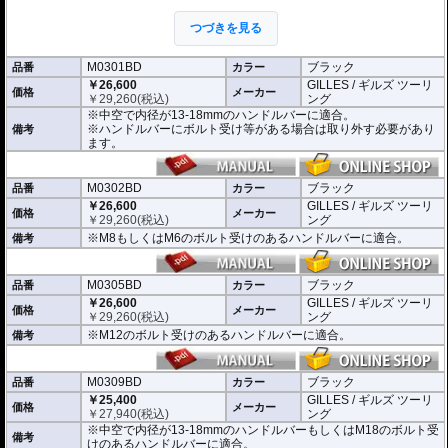
た。
ミラーの角度や位置も調整が可能。視認性など安全へ関わる要素へも細心の注
つづきを見る
意が払われて設計されています。
※車検対応。
M0301BD
ブラック
品番
カラー
※1個単位での販売
￥26,600
GILLES / ギルズ ツーリ
※左右どちらにも使用できます。
価格
メーカー
￥
29,260
(税込)
ング
※中空で内径が13-18mmのハンドルバーに適合。
※商品は汎用品となり、主に２系統の取り付け方法をラインナップ。
※ハンドルバーにボルト受け等がある場合は取り外す必要があり
備考
(取付確認がされているものは下記の適合検索で適合品番をご確認いただけま
ます。
す。)
M0301BD 中空で内径が13-18mmのハンドルバーに適合
M0302BD M8もしくはM6のボルト受けのあるハンドルバーに適合
M0302BD
ブラック
品番
カラー
M0305BD M12のボルト受けのあるハンドルバーに適合
￥26,600
GILLES / ギルズ ツーリ
価格
メーカー
M0309BD 中空で内径が13-18mmのハンドルバーもしくはM18のボルト受け
￥
29,260
(税込)
ング
のあるハンドルバーに適合
※M8もしくはM6のボルト受けのあるハンドルバーに適合。
備考
別売オプションにカラーインサートをご用意。
車体のイメージに合わせたカスタムが可能となり、ワンポイントアクセントと
M0305BD
ブラック
してその存在感を高めます。
品番
カラー
￥26,600
GILLES / ギルズ ツーリ
価格
メーカー
￥
29,260
(税込)
ング
※M12のボルト受けのあるハンドルバーに適合。
備考
M0309BD
ブラック
品番
カラー
￥25,400
GILLES / ギルズ ツーリ
価格
メーカー
￥
27,940
(税込)
ング
※中空で内径が13-18mmのハンドルバーもしくはM18のボルト受
備考
けのあるハンドルバーに適合。