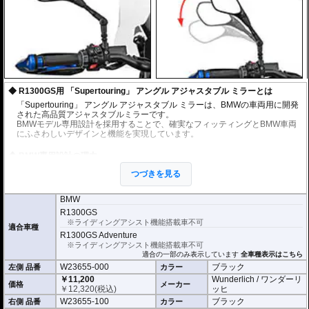
R1300GS用 「Supertouring」 アングル アジャスタブル ミラーとは
「Supertouring」 アングル アジャスタブル ミラーは、BMWの車両用に開発
された高品質アジャスタブルミラーです。
BMWモデル専用設計を採用することで、確実なフィッティングとBMW車両
にふさわしいデザインと機能を実現しています。
BMW専用設計の理由
BMW R1300シリーズに最適化されたマウント形状を採用。
つづきを見る
1.5mmピッチの専用クランプにより、追加アダプター不要で確実に装着でき
ます。
BMW
可動域と調整性能
R1300GS
※ライディングアシスト機能搭載車不可
170°の広い可動範囲と精密な角度調整機構により、ライダーの体格やポジシ
適合車種
ョンに合わせた細かな調整が可能です。
R1300GS Adventure
ライダーの体格やライディングポジションを問わず、無理のない自然な視線
※ライディングアシスト機能搭載車不可
移動で最適な後方視界を確保できます。
適合の一部のみ表示しています
全車種表示はこちら
W23655-000
ブラック
左側 品番
カラー
構造と特長
￥11,200
Wunderlich / ワンダーリ
価格
メーカー
￥
12,320
(税込)
ッヒ
軽量かつ高剛性なアルミニウム製アーム
W23655-100
ブラック
右側 品番
カラー
耐久性に優れたポリマーベースを採用