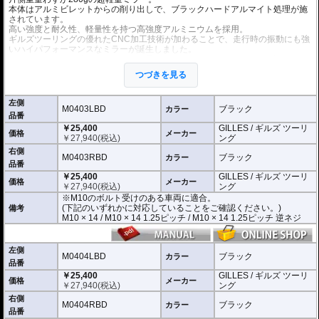
本体はアルミビレットからの削り出しで、ブラックハードアルマイト処理が施
されています。
高い強度と耐久性、軽量性を持つ高強度アルミニウムを採用。
ギルズツーリングの優れたCNC加工技術が加わることで、走行時の振動にも強
いハイパフォーマンスなミラーが誕生しました。
ミラーの角度や位置も調整が可能。柔軟な調整が可能でありながら、調整部が
緩んでしまう心配もありません。
つづきを見る
付属アダプターは汎用性が高く、多くの車種にご利用いただけます。
※車検対応
左側
※左右別売
M0403LBD
ブラック
カラー
品番
￥25,400
GILLES / ギルズ ツーリ
※商品は汎用品です。
価格
メーカー
￥
27,940
(税込)
ング
(取付確認がされているものは下記の適合検索で適合品番をご確認いただけま
す。)
右側
M0403RBD
ブラック
カラー
品番
M0403LBD / M0403RBD : M10のボルト受けのある車両に適合
￥25,400
GILLES / ギルズ ツーリ
※車体側のミラーの取り付け部分が下記のいずれかのネジに対応していること
価格
メーカー
￥
27,940
(税込)
ング
をご確認ください。
※M10のボルト受けのある車両に適合。
M10 × 14 / M10 × 14 1.25ピッチ / M10 × 14 1.25ピッチ 逆ネジ
(下記のいずれかに対応していることをご確認ください。)
備考
M10 × 14 / M10 × 14 1.25ピッチ / M10 × 14 1.25ピッチ 逆ネジ
M0404LBD / M0404RBD : M8のボルト受けのある車両に適合
※車体側のミラーの取り付け部分が下記のいずれかのネジに対応していること
をご確認ください。
M8 × 14 / M8 × 14 逆ネジ
左側
M0404LBD
ブラック
カラー
品番
※取付箇所の状況や干渉するものがないかなど、あらかじめ寸法図を参考に実
￥25,400
GILLES / ギルズ ツーリ
車にて事前にご確認願います。
価格
メーカー
￥
27,940
(税込)
ング
右側
M0404RBD
ブラック
カラー
品番