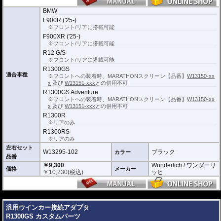
BMW
F900R ('25-)
※フロント/リアに搭載可能
F900XR ('25-)
※フロント/リアに搭載可能
R12 G/S
※フロント/リアに搭載可能
R1300GS
適合車種
※フロントへの装着時、MARATHONスクリーン【品番】
W13150-xx
x
及び
W13151-xxx
との併用不可
R1300GS Adventure
※フロントへの装着時、MARATHONスクリーン【品番】
W13150-xx
x
及び
W13151-xxx
との併用不可
R1300R
※リアのみ
R1300RS
※リアのみ
左右セット
W13295-102
ブラック
カラー
品番
￥9,300
Wunderlich / ワンダーリ
価格
メーカー
￥
10,230
(税込)
ッヒ
---
汎用ウインカー接続アダプタ
R1300GS カスタムパーツ