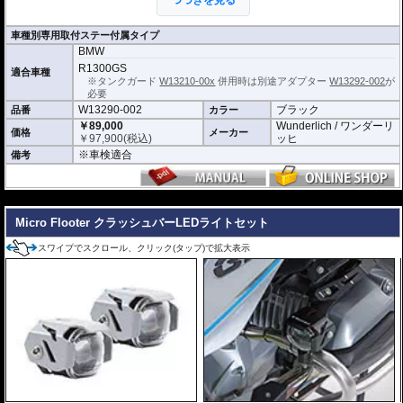
つづきを見る
｢MICROFLOOTER 3.0｣ の特徴
車検対応
車種別専用取付ステー付属タイプ
低消費電力 12V 40W (１灯あたり)
BMW
高輝度 4000lm ※参考:乗用車ハロゲン 約1500lm
R1300GS
高耐候性 防水等級 IPX7 (水深1m 約30分間放置 浸水なし)
適合車種
※タンクガード
W13210-00x
併用時は別途アダプター
W13292-002
が
高耐久 約100,000時間 = 約4,000日
必要
ヘッドライトと近似色
W13290-002
ブラック
品番
カラー
2レベルの輝度(明/暗)を手元で切り替え可能
￥89,000
Wunderlich / ワンダーリ
価格
メーカー
￥
97,900
(税込)
ッヒ
バックライト付き操作スイッチ
※車検適合
備考
バラスト一体型のコンパクト設計
専用ライトグリル付属
---
本体 アルミニウム製 ブラックアルマイト仕上げ
ブラケット ステンレス製 高耐久パウダー塗装仕上げ
Micro Flooter クラッシュバーLEDライトセット
スワイプでスクロール、クリック(タップ)で拡大表示