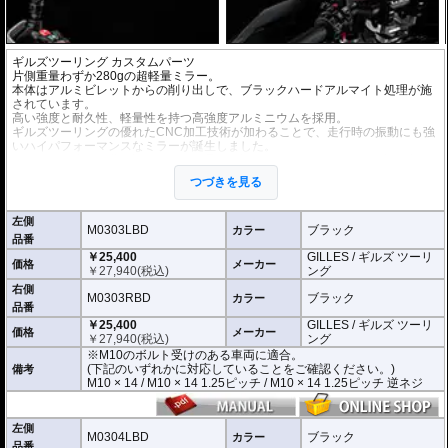
ギルズツーリング カスタムパーツ
片側重量わずか280gの超軽量ミラー。
本体はアルミビレットからの削り出しで、ブラックハードアルマイト処理が施
されています。
高い強度と耐久性、軽量性を持つ高強度アルミニウムを採用。
ギルズツーリングの優れたCNC加工技術が加わることで、走行時の振動にも強
いハイパフォーマンスなミラーが誕生しました。
ミラーの角度や位置も調整が可能。柔軟な調整が可能でありながら、調整部が
緩んでしまう心配もありません。
つづきを見る
付属アダプターは汎用性が高く、多くの車種にご利用いただけます。
※車検対応
左側
※左右別売
M0303LBD
ブラック
カラー
品番
￥25,400
GILLES / ギルズ ツーリ
※商品は汎用品です。
価格
メーカー
￥
27,940
(税込)
ング
(取付確認がされているものは下記の適合検索で適合品番をご確認いただけま
す。)
右側
M0303RBD
ブラック
カラー
品番
M0303LBD / M0303RBD : M10のボルト受けのある車両に適合
￥25,400
GILLES / ギルズ ツーリ
※車体側のミラーの取り付け部分が下記のいずれかのネジに対応していること
価格
メーカー
￥
27,940
(税込)
ング
をご確認ください。
※M10のボルト受けのある車両に適合。
M10 × 14 / M10 × 14 1.25ピッチ / M10 × 14 1.25ピッチ 逆ネジ
(下記のいずれかに対応していることをご確認ください。)
備考
M10 × 14 / M10 × 14 1.25ピッチ / M10 × 14 1.25ピッチ 逆ネジ
M0304LBD / M0304RBD : M8のボルト受けのある車両に適合
※車体側のミラーの取り付け部分が下記のいずれかのネジに対応していること
をご確認ください。
M8 × 14 / M8 × 14 逆ネジ
左側
M0304LBD
ブラック
カラー
品番