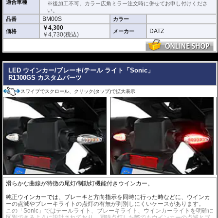
適合車種
※後加工不可。カラー広角ミラー注文時に併せてお申し付けくださ
い。
BM00S
品番
カラー
￥4,300
DATZ
価格
メーカー
￥
4,730
(税込)
---
LED ウインカー/ブレーキ/テール ライト「Sonic」
R1300GS カスタムパーツ
スワイプでスクロール、クリック(タップ)で拡大表示
滑らかな曲線が特徴の尾灯/制動灯機能付きウインカー。
純正ウインカーでは、ブレーキと方向指示を同時に行った時などに、ウインカ
ーの点滅やブレーキライトの点灯の有無が判別しにくいケースがあります。
この「Sonic」ではテールライト、ブレーキライト、ウインカーライトを明確に
区別できるように設計されており、同時点灯した際でもウインカーの点滅とブ