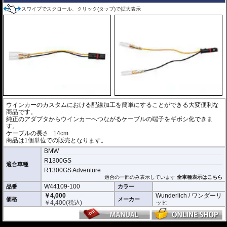
スワイプでスクロール、クリック(タップ)で拡大表示
ウインカーのカスタムにおける配線加工を簡単にすることができる大変便利な
商品です。
純正のアダプタからウインカーへつながるケーブルの端子をギボシ化できま
す。
ケーブルの長さ : 14cm
商品は1個単位での販売となります。
BMW
R1300GS
適合車種
R1300GS Adventure
適合の一部のみ表示しています
全車種表示はこちら
W44109-100
品番
カラー
￥4,000
Wunderlich / ワンダーリ
価格
メーカー
￥
4,400
(税込)
ッヒ
---