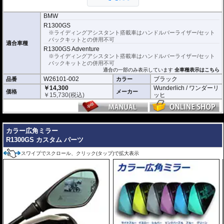
左右セット
BMW
R1300GS
※ライディングアシスタント搭載車はハンドルバーライザー/セット
バックキットとの併用不可
適合車種
R1300GS Adventure
※ライディングアシスタント搭載車はハンドルバーライザー/セット
バックキットとの併用不可
適合の一部のみ表示しています
全車種表示はこちら
W26101-002
ブラック
品番
カラー
￥14,300
Wunderlich / ワンダーリ
価格
メーカー
￥
15,730
(税込)
ッヒ
---
カラー広角ミラー
R1300GS カスタム パーツ
スワイプでスクロール、クリック(タップ)で拡大表示