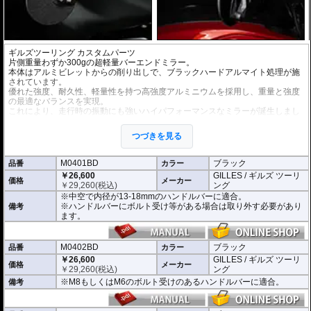
ギルズツーリング カスタムパーツ
片側重量わずか300gの超軽量バーエンドミラー。
本体はアルミビレットからの削り出しで、ブラックハードアルマイト処理が施
されています。
優れた強度、耐久性、軽量性を持つ高強度アルミニウムを採用し、重量と強度
の最適なバランスを実現。
これにより、走行時の振動にも強いハイパフォーマンスなミラーが誕生しまし
た。
ミラーの角度や位置も調整が可能。視認性など安全へ関わる要素へも細心の注
つづきを見る
意が払われて設計されています。
※車検対応。
M0401BD
ブラック
品番
カラー
※1個単位での販売
￥26,600
GILLES / ギルズ ツーリ
※左右どちらにも使用できます。
価格
メーカー
￥
29,260
(税込)
ング
※中空で内径が13-18mmのハンドルバーに適合。
※商品は汎用品となり、主に２系統の取り付け方法をラインナップ。
※ハンドルバーにボルト受け等がある場合は取り外す必要があり
備考
(取付確認がされているものは下記の適合検索で適合品番をご確認いただけま
ます。
す。)
M0401BD 中空で内径が13-18mmのハンドルバーに適合
M0402BD M8もしくはM6のボルト受けのあるハンドルバーに適合
M0402BD
ブラック
品番
カラー
M0405BD M12のボルト受けのあるハンドルバーに適合
￥26,600
GILLES / ギルズ ツーリ
価格
メーカー
￥
29,260
(税込)
ング
別売オプションにカラーインサートをご用意。
※M8もしくはM6のボルト受けのあるハンドルバーに適合。
備考
車体のイメージに合わせたカスタムが可能となり、ワンポイントアクセントと
してその存在感を高めます。