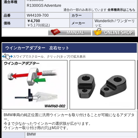
適合車種
R1300GS Adventure
適合の一部のみ表示しています
全車種表示はこちら
W44109-700
品番
カラー
￥4,700
Wunderlich / ワンダーリ
価格
メーカー
￥
5,170
(税込)
ッヒ
---
ウインカーアダプター 左右セット
スワイプでスクロール、クリック(タップ)で拡大表示
BMW車両の純正位置に汎用ウインカーを取り付けることが可能になるアダプタ
ー。
今まで少なかったウインカーの選択肢が広がります。
ウインカー取り付け用の穴はM10です。
BMW