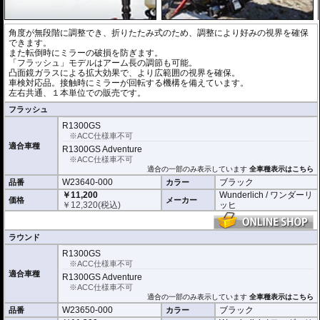
角度が無段階に調整でき、折りたたみ式のため、調整により好みの視界を確保
できます。
また転倒時にミラーの破損を防ぎます。
「フラッシュ」モデルはアーム長の調節も可能。
凸面鏡ガラスによる拡大効果で、より広範囲の視界を確保。
車検対応品。接触時にミラーが回転する機構を備えています。
左右共通、１本単位での販売です。
フラッシュ
R1300GS
※ACC仕様車不可
適合車種
R1300GS Adventure
※ACC仕様車不可
適合の一部のみ表示しています
全車種表示はこちら
W23640-000
ブラック
品番
カラー
￥11,200
Wunderlich / ワンダーリ
価格
メーカー
￥
12,320
(税込)
ッヒ
ラウンド
R1300GS
※ACC仕様車不可
適合車種
R1300GS Adventure
※ACC仕様車不可
適合の一部のみ表示しています
全車種表示はこちら
W23650-000
ブラック
品番
カラー