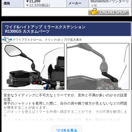
￥11,200
Wunderlich / ワンダーリ
価格
メーカー
￥
12,320
(税込)
ッヒ
---
ワイド&ハイトアップ ミラーエクステンション
R1300GS カスタムパーツ
スワイプでスクロール、クリック(タップ)で拡大表示
安全なライディングに不可欠なミラーですが、意外と不満が多いのがその設置
位置。
厚手のジャケットを着用した際に、自分の肩や腕で後方が見えないなどの問題
が発生することがあります。
このキットを使えばミラーを外側へ移設することができ、その不満を解消しま
す。
スイッチボックスのスイッチ類に干渉しない設計。簡単に取付ができます。
水平方向に約50mm、垂直方向に約45mm移動
高品質アルミニウムを使用。高い質感で車体のイメージを壊しません。
つづきを見る