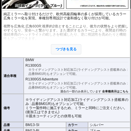
純正ミラーへ取り付けるだけで、欧州高級四輪車の多くが採用しているカラー
広角ミラー化を実現。車種別専用設計で違和感なく取り付けが可能。
視野を広角化 広角600R:視界約2倍とすることにより、後方の状態をより把握し
やすくなり、安全へと繋がります。また選択するカラーにより、夜間走行時の
後続車両のヘッドライトの眩しさを軽減したり、逆に視認性を高めたりと機能
性もアップできます。
※
親水コーティングもオプションで可能です。
詳しくは
「親水コーティング
つづきを見る
(カラー広角ミラー専用オプション)」
をご覧ください。
※ライディングアシスト対応加工(ライディングアシスト搭載車のみ : 品番BM0
1R)もオプションで可能です。
BMW
※振動などによる脱落を防止するため、強力な接着シートを使用しています。
R1300GS
※取り付けた広角ミラーは取り外すことが出来ませんので、ご注意ください。
※ライディングアシスト対応加工(ライディングアシスト搭載車のみ :
品番BM01R)もオプションで可能。
適合車種
R1300GS Adventure
※ライディングアシスト対応加工(ライディングアシスト搭載車のみ :
品番BM01R)もオプションで可能。
適合の一部のみ表示しています
全車種表示はこちら
※ライディングアシスト対応加工(ライディングアシスト搭載車の
み : 品番BM01R)もオプションで可能。
ミラー製作時に施工するため、ミラーと同時にご注文ください。
備考
(後加工はできません)
※親水コーティングとの併用も可能
BM13-SI
シルバー
品番
カラー
BM13-BL
ブルー
品番
カラー