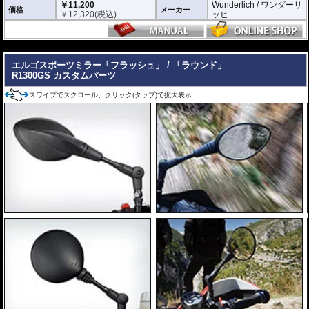
￥11,200
Wunderlich / ワンダーリ
走行中の振動を抑え、安定した視界を確保
価格
メーカー
￥
12,320
(税込)
ッヒ
ミラー性能
防眩仕様の凸面ミラーガラス
---
凸面鏡ガラスによる拡大効果で、広い視野角を確保
エルゴスポーツミラー「フラッシュ」 / 「ラウンド」
昼夜を問わずクリアな視認性
R1300GS カスタムパーツ
公道走行対応
スワイプでスクロール、クリック(タップ)で拡大表示
車検対応品であり、公道走行が可能です。
安全性と実用性を両立したBMW R1300シリーズ向けプレミアムアクセサリ
ーです。
※ 左右別売