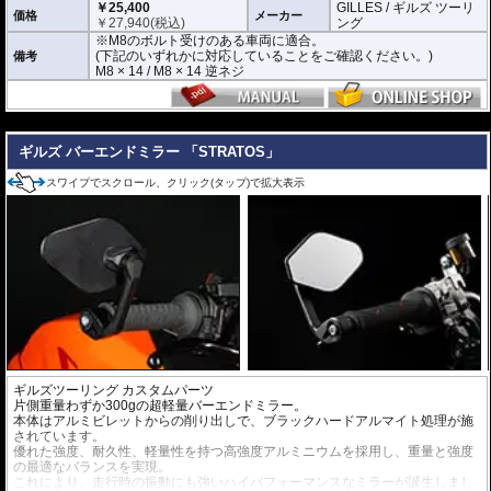
￥25,400
GILLES / ギルズ ツーリ
価格
メーカー
￥
27,940
(税込)
ング
※M8のボルト受けのある車両に適合。
(下記のいずれかに対応していることをご確認ください。)
備考
M8 × 14 / M8 × 14 逆ネジ
---
ギルズ バーエンドミラー 「STRATOS」
スワイプでスクロール、クリック(タップ)で拡大表示
ギルズツーリング カスタムパーツ
片側重量わずか300gの超軽量バーエンドミラー。
本体はアルミビレットからの削り出しで、ブラックハードアルマイト処理が施
されています。
優れた強度、耐久性、軽量性を持つ高強度アルミニウムを採用し、重量と強度
の最適なバランスを実現。
これにより、走行時の振動にも強いハイパフォーマンスなミラーが誕生しまし