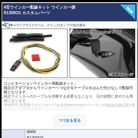
4芯ウインカー配線キット ウインカー側
R1300GS カスタムパーツ
スワイプでスクロール、クリック(タップ)で拡大表示
コンビネーションウインカー用配線キット。
純正のアダプタからウインカーへつながるケーブルをはんだ付けなしで配線可
能となります。
純正ウインカーのケーブルを切断する必要もなくなり、元の状態に戻すのも簡
単になります。
車検対応 世界最小ウインカーであるKellermann/ケラーマンの
Bullet Atto DF
や
R
hombus S DF
等の設置がスマートに行なえます。
ケーブルの長さ : 145cm
純正ウインカーが尾灯/制動灯一体型のコンビネーションウインカーの車両に使
つづきを見る
用可能です。
商品は1個単位での販売となります。
BMW
R1300GS