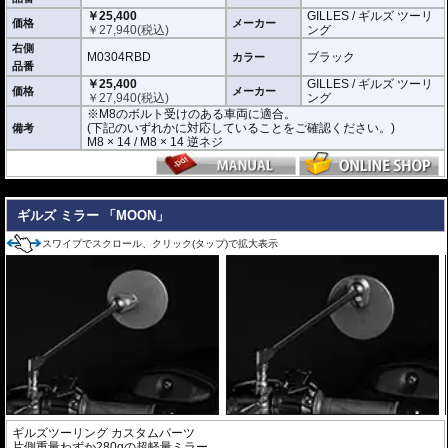
※取付箇所の状況や干渉するものがないかなど、あらかじめ寸法図を参考に実
￥25,400
GILLES / ギルズ ツーリ
車にて事前にご確認願います。
価格
メーカー
￥
27,940
(税込)
ング
右側
M0304RBD
ブラック
カラー
品番
￥25,400
GILLES / ギルズ ツーリ
価格
メーカー
￥
27,940
(税込)
ング
※M8のボルト受けのある車両に適合。
(下記のいずれかに対応していることをご確認ください。)
備考
M8 × 14 / M8 × 14 逆ネジ
---
ギルズ ミラー 「MOON」
スワイプでスクロール、クリック(タップ)で拡大表示
ギルズツーリング カスタムパーツ
片側重量わずか280gの超軽量ミラー。