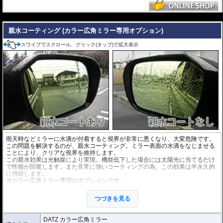
---
親水コーティング (カラー広角ミラー専用オプション)
スワイプでスクロール、クリック(タップ)で拡大表示
雨天時などミラーに水滴が付着すると視界が非常に悪くなり、大変危険です。
この問題を解決するのが、親水コーティング。ミラー表面の水滴をなじませる
ことにより、クリアな視界を維持します。
この親水効果は光触媒により実現。機能低下した場合には太陽光に当てるだけ
で性能が回復します。また非常に強いコーティングの為、この効果は半永久的
に持続します。
※カラー広角ミラー専用のオプションです。
※既にご購入頂いている商品に加工することはできません。
※納期は通常商品に比べ２~３週間ほどお時間を頂きます。
つづきを見る
DATZ カラー広角ミラー