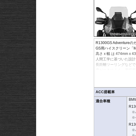
R1300GS Adventur
GS用ハイスクリーン「MA
高さ x 幅 は 474m
人間工学に基づいた設計
長距離ツーリングなどで
傷がつきにくく、透明度
います。
※ACC搭載車とACC
ACC搭載車
BM
適合車種
R13
※
※
R13
※
※