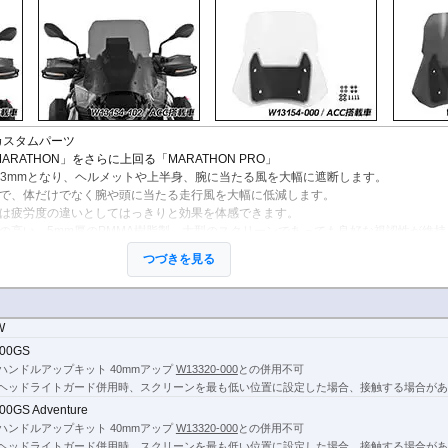
eのカスタムパーツ
RATHON」をさらに上回る「MARATHON PRO」
m x 433mmとなり、ヘルメットや上半身、腕に当たる風を大幅に遮断します。
で、体だけでなく腕や頭に当たる走行風を大幅に低減します。
は疲労度の違いとしてはっきりと効果を体感できます。
の高い、5mm厚のPMMA樹脂製。大型のスクリーンであっても良好な視認性が維持
つづきを見る
非搭載車で適合するスクリーンが異なります。
W
00GS
ハンドルアップキット 40mmアップ
W13320-000
との併用不可
ヘッドライトガード併用時、スクリーンを最も低い位置に設定した場合、接触する場合があ
00GS Adventure
ハンドルアップキット 40mmアップ
W13320-000
との併用不可
ヘッドライトガード併用時、スクリーンを最も低い位置に設定した場合、接触する場合があ