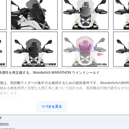
StreetFighter V4/S
Tiger 800/XC
CRF1000L AfricaTwin
XT700Z Tenere700
Z250
V
MP3
SuperSport 950
Tiger 850 Sport
CRF1100L AfricaTwin
XT1200Z SuperTener
Z400
V
FANTIC
Tiger 900
Crossrunner
YZF-R1 15-
Z500
V
Caballero
Tiger 1200 GT
Crosstourer
YZF-R1 -14
Z650/S
V
Tiger 1200 Rally
CTX700N
YZF-R125
Z650RS
V
Tiger 1200 XR/XC
Dax125
YZF-R15
Z7 Hybrid
V
Tiger 1200 Explorer
FORZA 750
YZF-R3 / YZF-R25
Z750
2
Tiger Sport 800
GB350S
YZF-R6
Z750R
-
Tiger Sport 660
GROM MSX125
YZF-R7
Z800
Tracker 400
Monkey125
YZF-R9
Z900
Trident 660
NC700S
その他
Z900RS / c
Trident 800
NC750S
Z1000
その他
NC750X 21-
Z1000SX
NC750X -20
Z1100
reの 快適性を再定義する。Wunderlich MARATHON ウインドシールド
NC700X
Z H2
NT1100
ZX-4R/R
は、長距離ライダーの集中力を維持するための絶対条件です。WunderlichのMARA
NX400 / NX500
ZX-6R
績ある構造原理と完璧な人間工学に基づいて設計され、長距離走行時の疲労をゼロ
PCX 125
ZX-10R/R
提供します。
REBEL 250
ZX-14R
用設計の安心感
REBEL 500
ZZR1400
ルエット: ウインドシールドのフロントシルエットは、ACCレーダーが覆われるこ
REBEL 1100
つづきを見る
います。これにより、システムの機能を完全に維持し、安全に利用できます。
VFR800F
車用も専用設計で最適な形状のスクリーンを用意しています。
VFR1200F
W
VFR800X Crossrunner
ジ適合: 純正のエンデューロパッケージ装備車にも、問題なく適合します。
00GS
VFR1200X Crosstourer