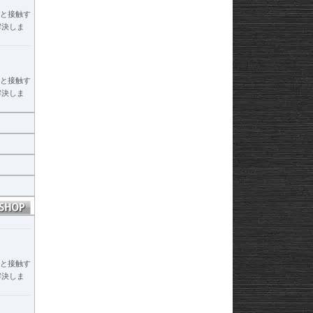
て、長距
と接触す
解決しま
限に解放
イディン
と接触す
解決しま
ヒ
性も備
ります。
ヒ
熟練の職
け込みま
と接触す
す。
解決しま