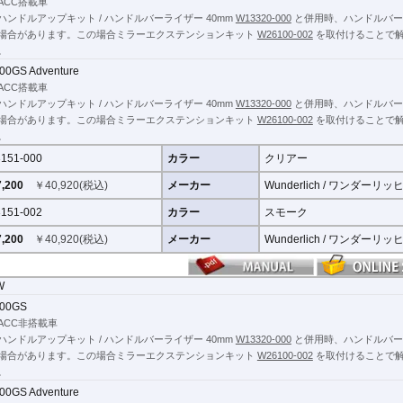
の解放感
ACC搭載車
X-ADV 21-
: 乱気流を著しく低減するとともに、完璧な防風・防天候保護を実現。一年を通し
ハンドルアップキット / ハンドルバーライザー 40mm
W13320-000
と併用時、ハンドルバー
X-ADV -20
性能を発揮します。
場合があります。この場合ミラーエクステンションキット
W26100-002
を取付けることで
XL750 Transalp
。
減: 入念に最適化された空力性能により、上半身と肩への風圧からライダーを最大
その他
00GS Adventure
ACC搭載車
特に長距離走行において、風圧による筋肉の緊張を効果的に防ぎ、リラックスしたラ
ハンドルアップキット / ハンドルバーライザー 40mm
W13320-000
と併用時、ハンドルバー
場合があります。この場合ミラーエクステンションキット
W26100-002
を取付けることで
15 mm、幅385 mm 純正スクリーンよりも「40 mm高い」設計。
。
525 mm、幅436 mm 純正スクリーンよりも「40 mm高い」設計。
151-000
カラー
クリアー
造技術
,200
￥
40,920
(税込)
メーカー
Wunderlich / ワンダーリッ
 非常に高品質で、光学的に純粋なPMMAプラスチックを使用。傷、UV、ガソリン耐
にわたり提供します。
151-002
カラー
スモーク
明性: 5mm厚のシールドは、視覚的な歪みを一切発生させないクリアな透明性を誇
,200
￥
40,920
(税込)
メーカー
Wunderlich / ワンダーリッ
殊な製造プロセスによりエッジ保護が不要となり、視界を妨げるものがありません。
がこれを可能にしました。
W
 その統合された形状により、車両の輪郭を強調し、全体的なレイアウトに完全に溶
00GS
ACC非搭載車
ハンドルアップキット / ハンドルバーライザー 40mm
W13320-000
と併用時、ハンドルバー
デル専用のブラケットが付属しており、安定した振動のない取り付けが容易に行えま
場合があります。この場合ミラーエクステンションキット
W26100-002
を取付けることで
ジ適合: 純正のエンデューロパッケージ装備車にも、問題なく適合します。
。
erman type approval）を取得済みです。
00GS Adventure