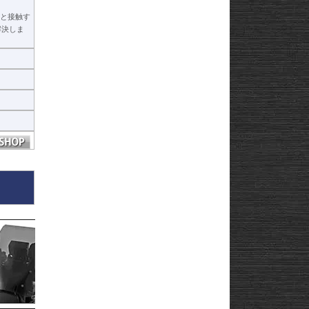
と接触す
解決しま
ヒ
ヒ