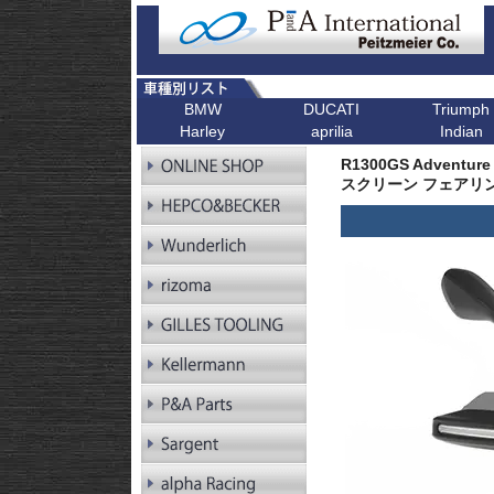
BMW
DUCATI
Triumph
Harley
aprilia
Indian
R シリーズ
F シリーズ
ピックアップ
K シリーズ
ピックアップ
ピックアップ
ピックアップ
ピックアップ
R1300GS
F900XR
Scrambler
K1600GT/GTL
Bonneville T1
R1300GS Adventu
R1300GS
F900R
Scrambler 1100
K1600B
Tiger 900
Pan America
スクリーン フェアリン
Adventure
R1250GS
F900GS
Multistrada V4
K1600GrandAm
Trident 660
Kellermann ウインカー
R1250GS
F900GS Adventure
Monster V2
K1300R
SpeedTwin 90
Adventure
R18
F850GS
Monster
K1300S
Scrambler 900
R18B
F800GS 24-
Diavel
K1200R
StreetTwin
R18 Classic
F800GS -18
X Diavel
K1200S
StreetTriple
R18 Roctane
F750GS
DesertX
K1300GT
Scrambler 40
R18
F700GS
K1200GT
Scrambler 40
Transcontinental
R12
F650GS
K1200LT
Speed 400
R12 nineT
F450GS
Tracker 400
R12 G/S
F800R
R12S
F800GT
RnineT
F800ST
RnineT Urban G/S
F800S
RnineT Scrambler
RnineT Racer