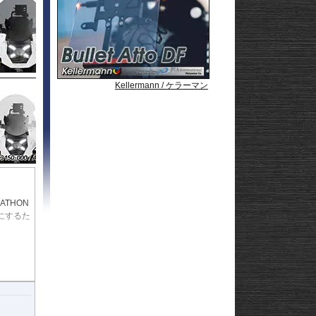
Strom250
-
e
Strom650
-
Strom800
-
Strom800DE
-
Strom1000
-
ABS 14-
Strom1050/DE
-
3-
Strom1050/XT
GN125
Kellermann / ケラーマン
Kellermann / ケラーマン
Kellermann / ケラーマン
22
afe
THON
にするた
とのない