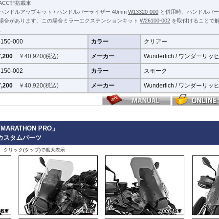
ACC非搭載車
ハンドルアップキット / ハンドルバーライザー 40mm
W13320-000
と併用時、ハンドルバー
場合があります。この場合ミラーエクステンションキット
W26100-002
を取付けることで
。
150-000
カラー
クリアー
,200
￥
40,920
(税込)
メーカー
Wunderlich / ワンダーリッ
150-002
カラー
スモーク
,200
￥
40,920
(税込)
メーカー
Wunderlich / ワンダーリッ
ARATHON PRO」
re カスタムパーツ
、クリック(タップ)で拡大表示