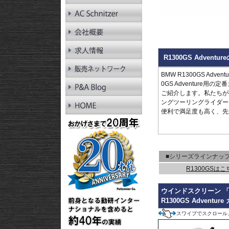
RnineT Pure
R1200GS LC
R1200GS LC Adv.
R1200GS
R1200GS Adv.
R1300RT
R1300GS Adve
R1250RT
R1200RT LC
BMW R1300GS Ad
R1200RT
0GS Adventure
R1300R
ご紹介します。私たちが提案
R1250R
ングツーリングライダー
R1200R LC
便利で満足度も高く、先
R1200R
R1300RS
R1250RS
R1200RS LC
■シリーズラインナッ
R1300GSはこ
ウインドスクリーン 「M
R1300GS Adventu
スワイプでスクロール