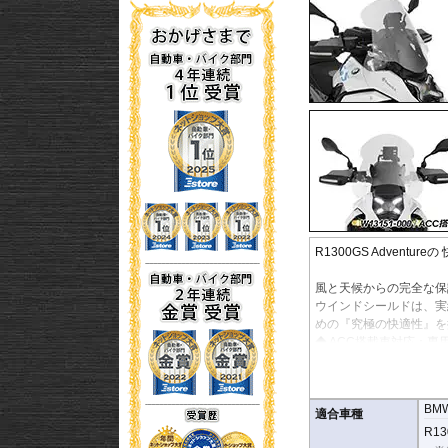
R1300GS Adventu
風と天候からの完全な保護
ウインドシールドは、実
めの『究極の快適性』を
◆ ACC搭載車対応：専
レーダーを遮らないシ
よう特別に設計されて
もちろんACC非搭載
BM
適合車種
Enduroパッケー
R13