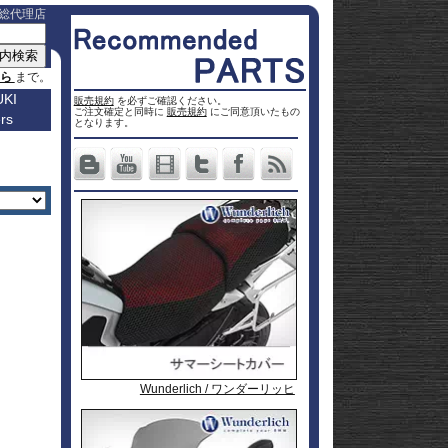
総代理店
ちら
まで。
KI
販売規約
を必ずご確認ください。
ご注文確定と同時に
販売規約
にご同意頂いたもの
rs
車種名
となります。
a
Others
ター
Vストロ
車種一覧
ーム 250
Vストロ
0
ページ
25
ーム 650
Vストロ
0
ckster
50
ーム 800
Vストロ
0
dventure
00
ーム
Vストロ
9R
moto
00
1000
ーム
Vストロ
00
36
050 23-
ーム
カタナ
78RR
GS
50
050 -22
隼 21-
 / OHV
 ハイブ
隼 -20
00
andit
00
-King
2 SX
L650 V-
 250
Strom
DL1000
650
-Strom
DR-Z4S
Wunderlich / ワンダーリッヒ
Wunderlich / ワンダーリッヒ
Wunderlich / ワンダーリッヒ
Wunderlich / ワンダーリッヒ
1000
DR-Z4SM
1100
ladius
GSF1250