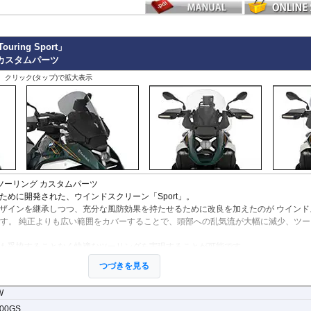
ring Sport」
re カスタムパーツ
、クリック(タップ)で拡大表示
 ツーリング カスタムパーツ
ために開発された、ウインドスクリーン「Sport」。
ザインを継承しつつ、充分な風防効果を持たせるために改良を加えたのが ウインド
port」です。 純正よりも広い範囲をカバーすることで、頭部への乱気流が大幅に減少、ツ
も妥協することなく快適なツーリングを実現することが可能です。
の高い、5mm厚のPMMA樹脂製
つづきを見る
渉しないように設計されています。そのためACC機能搭載車、非搭載車のどちらも搭
W
00GS