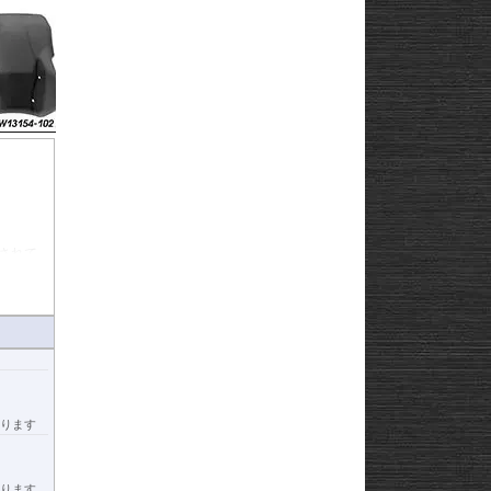
されて
ります
ります