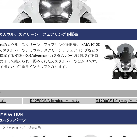
Hypermotard 796
トラッカー400
CB125R
MT-09 -20
1400GTR
-07
Continenta
B
VRSCDX
890 Duke/R
Hypermotard 698 Mono
デイトナ660
CB250R/CB300R
MT-09 Tracer
Eliminator
GT 650
Continenta
B
VRSCDXA
990 Duke
Hyperstrada 821
Bonneville America
CB650R
MT-10
ER6n
GT 535
Guerrilla
VRSCD
SuperDuke
Monster
Bonneville Bobber
CB1000R
NIKEN/GT
ER6f
450
Hunter
VRSCX
1290 SuperDuke
Monster V2
Bonneville Speedmaster
CB500 Hornet
R1 15-
KLE500
350
Himalayan
2
VRSCAW
1390 SuperDuke
Monster 696
Bonneville T100
CB750 Hornet
R1 -14
KLR650
450
Himalayan
-
B
VRSCA
125 Enduro R
ntureのカウル、スクリーン、フェアリングを販売
Monster 796
Bonneville T120
CB1000 Hornet
R125
Meguro S1
411
Interceptor
VRSCB
390 Enduro R
Monster 821
Bonneville
CB1000GT
R15
Ninja 125
650
Meteor
XL883
690 Enduro R
ventureのカウル、スクリーン、フェアリングを販売。 BMW R130
Monster 890
Daytona 660
CB1100
R3 / R25
Ninja 250
350
Super
XL1200C
125 SMC R
用の定番カスタム パーツ、カウル、スクリーン、フェアリングなどを
Monster 937
Daytona 675
CB1100 EX
R6
Ninja 400
Meteor
Scram
XL1200L
390 SMC R
するR1300GS Adventure カスタム パーツは越境するロ
Monster 1100 Evo
ROCKET 3
CB1100 RS
R7
Ninja 500
650
411
Shotgun
XL1200N
690 SMC R
によって鍛えられ、認められたカスタム パーツばかりです。
Monster 1100 S
Scrambler 400X
CB1300
SCR950
Ninja 636
650
XL1200R
890 SMT
CFMOTO
ず揃えたい定番ラインナップとなります。
Monster 1200
Scrambler 400XC
CBF1000
SR400
Ninja 650
XL1200X Forty-Eight
990 Supermoto R
125NK
Multistrada V2
Scrambler 900
CBF1000F
Tenere700
Ninja 7 Hyb
RC125
450MT
Multistrada 950
Scrambler 1200
CBR650F
T-MAX560/TECH M
Ninja 1000
RC200
675NK
Multistrada 1200/S
Speed 400
CBR650R
T-MAX530/SX
Ninja 1100
RC390
675SR-R
Multistrada 1260/S
Speed Triple 1200
CBR400R/CBR500R
Tracer 900
Ninja H2 S
RC8
700CL-X
プ
Multistrada Enduro
Speed Triple 1050
CBR600RR
Tracer 9/GT
Versys-X 2
990 RC R
700MT
Multistrada V4
Speed Twin 900
CBR1000RR
XMAX
Versys 650
ちら
R1250GS/Adventureはこちら
R1200GS LC (水冷)は
800MT/-X
Panigale
Speed Twin 1200
CBR1000RR-R
XSR125
Versys 100
2
1000MT-
Scrambler
Street Scrambler
CL250
XSR700
Versys 110
-
X
その他
ARATHON」
Scrambler 1100
Street Triple
CL500
XSR900 22-
Vulcan S
re カスタムパーツ
ZONTES
Scrambler Sixty2
Street Twin
CRF250L
XSR900 -21
W230
G
125-C2
StreetFighter
Thruxton 1200/R
CRF250 RALLY
XSR900GP
W800 / W6
、クリック(タップ)で拡大表示
StreetFighter V2/S
Thruxton
CRF450L
XJR1300
Z125
V
Piaggio