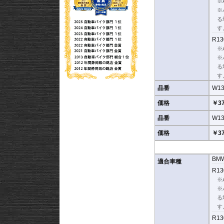
◆ 究極の保護と長距離
※
完璧な風雨からの保護
※
離でも短距離でもその
る
す
上半身と肩の最適な軽
R13
します。
※
筋肉の緊張を防ぐ: 
※
グを可能にします。
る
ACC搭載車 : 高さ4
す
ACC非搭載車 : 高さ
品番
W13
◆ 高度な光学品質と製
価格
￥37
光学的に純粋な素材:
え、最適な視界を長期
品番
W13
視覚的な歪みのない透
価格
￥37
エッジレス技術: 特
人による手磨き仕上げ
BM
◆ デザインと製品仕様
適合車種
車両との完璧な統合:
R13
す。
※
※
簡単な取り付け: モ
る
Enduroパッケー
す
認証: ドイツ型式承認（G
R13