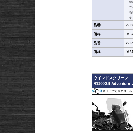
※
※
る
す
品番
W13
価格
￥37
品番
W13
価格
￥37
ウインドスクリーン 「M
R1300GS Adventu
スワイプでスクロール