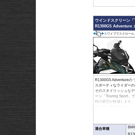
ウインドスクリーン「Tou
R1300GS Adventu
スワイプでスクロール
R1300GS Adventure
の
スポーティなライダーの
そのスタイリッシュなデ
ーン「Touring S
時の疲労が軽減します。
見た目と機能性のどちら
傷がつきにくく、透明度
※ACCのレーダーと干
BM
です。
適合車種
R13