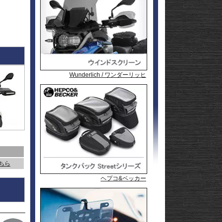
l
andit
GSF1200
l
andit
GSX1250
GSX1300
Hayabusa
GSX1300
1-
Hayabusa
GSX1300BK
20
-King
GSX-
R125
GSX-
R600
GSX-
R750
GSX-
Wunderlich / ワンダーリッヒ
Wunderlich / ワンダーリッヒ
Wunderlich / ワンダーリッヒ
R1000/R
GSX-
S125
GSX-
S750
GSX-8R
GSX-8S
rid
GSX-8T
AX
GSX-8TT
GSX-
X
S1000/F
GSX-
50
S1000GT
GSX-
S1000GX
Hayabusa
こちら
0
1-
Hayabusa
ヘプコ&ベッカー
ヘプコ&ベッカー
ヘプコ&ベッカー
0
20
KATANA
SFV650
ladius
SV650/X
50
SV-7GX
-