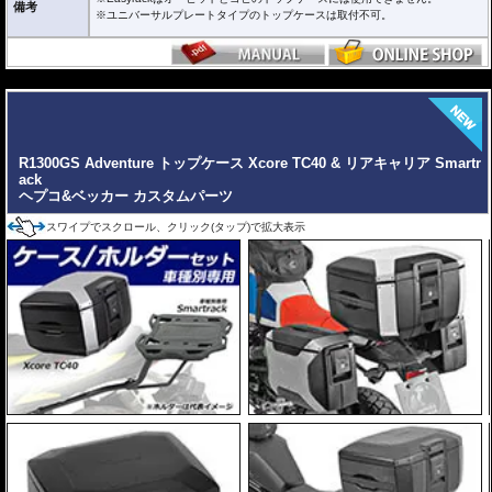
備考
ケースを取り付けたまま使用することが多い場合にお勧め。
※ユニバーサルプレートタイプのトップケースは取付不可。
リーズナブルな価格も魅力。
その他、付属の取付用フレームなどは共通です。
高耐久パウダー塗装仕上げ。
---
※写真のEasylackは位置決めガイドを折りたたんだ状態、Alurackは位置決めガ
イドを取り付けた状態です。
ヘプコ&ベッカーのトップケースはこちらからご確認下さい。
R1300GS Adventure トップケース Xcore TC40 & リアキャリア Smartr
ack
ヘプコ&ベッカー カスタムパーツ
スワイプでスクロール、クリック(タップ)で拡大表示