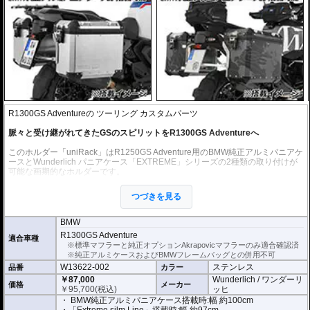
R1300GS Adventureの ツーリング カスタムパーツ
脈々と受け継がれてきたGSのスピリットをR1300GS Adventureへ
このホルダー「uniRack」はR1250GS Adventure用のBMW純正アルミパニアケ
ースとWunderlich パニアケース「EXTREME」シリーズの2種類の取り付けが
可能な画期的なホルダーです。
R1250GS Adventure用として採用されてきたBMW純正アルミパニアケース
は、優れた堅牢性とアドベンチャーバイクにふさわしいデザインで、多くのラ
つづきを見る
イダーに支持されてきました。
R1250GS AdventureからR1300GS Adventureへ乗り換える場合、それまで使
BMW
用していたケースをそのまま引き継ぐことができ、先代の魂が宿る使い慣れた
R1300GS Adventure
適合車種
ケースで新しい旅を開始できます。
※標準マフラーと純正オプションAkrapovicマフラーのみ適合確認済
※純正アルミケースおよびBMWフレームバッグとの併用不可
さらに、この「uniRack」はWunderlichの「EXTREME」シリーズのパニアケ
W13622-002
ステンレス
品番
カラー
ースも搭載可能。
容量を抑えることで、スタイリッシュさと使い勝手の良さを実現した「EXTRE
￥87,000
Wunderlich / ワンダーリ
価格
メーカー
ME slim Line」と極限まで大容量化を図った「EXTREME」の2種類をランナッ
￥
95,700
(税込)
ッヒ
プ。
・ BMW純正アルミパニアケース搭載時:幅 約100cm
いずれも先代のGSシリーズからの定番商品であり、ライディングスタイルに合
・「Extreme silm Line」搭載時:幅 約97cm