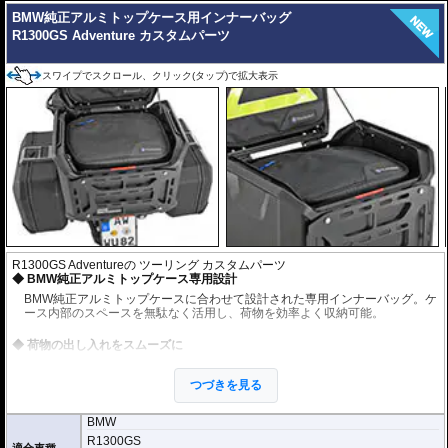
寸法 : 長さ 32cm / 幅 27cm / 高さ 3.5cm
BMW純正アルミトップケース用インナーバッグ
高強度、耐摩耗性、耐紫外線性
R1300GS Adventure カスタムパーツ
撥水性・防塵性
防水インナーバッグ付属
スワイプでスクロール、クリック(タップ)で拡大表示
R1300GS Adventureの ツーリング カスタムパーツ
BMW純正アルミトップケース専用設計
BMW純正アルミトップケースに合わせて設計された専用インナーバッグ。ケ
ース内部のスペースを無駄なく活用し、荷物を効率よく収納可能。
荷物の出し入れをスムーズに
荷物をバッグにまとめたまま持ち運びできるため、ツーリング先やホテルで
の荷物移動を大幅に効率化。
つづきを見る
ケースに入れたままアクセス可能
BMW
対向配置された2つの大型ジッパーにより、バッグ上部を大きく開閉可能。バ
R1300GS
ッグをケースから取り出さなくても内部へアクセスしやすく、移動中の荷物