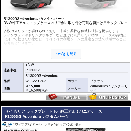
R1300GS Adventureのカスタムパーツ
BMW純正アルミトップケースのリア側に取り付け可能な荷掛け用ラックプレー
ト。
多数のスリットが設けられており、非常に柔軟な積載拡張性を提供します。
レインウェアやドリンクホルダーなど直ぐに利用したい物や、ケースの荷物と
は分けて載せたい物など、それぞれの利用シーンに最適な方法で積載すること
が可能となります。
ラックの取付にケースの穴あけ加工は必要ないので、取付も簡単です。
つづきを見る
BMW
R1300GS
適合車種
R1300GS Adventure
W13229-202
ブラック
品番
カラー
￥15,000
Wunderlich / ワンダーリ
価格
メーカー
￥
16,500
(税込)
ッヒ
---
サイド/リア ラックプレート for 純正アルミパニアケース
R1300GS Adventure カスタムパーツ
スワイプでスクロール、クリック(タップ)で拡大表示