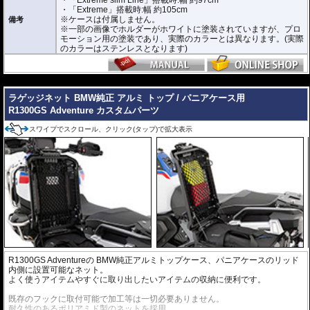
わせて 最適なパニアケースを選ぶことが可能です。
・「Extreme」搭載時:幅 約105cm
取り付け可能な「EXTREME」シリーズの詳細はこちらからご確認ください。
※ケースは付属しません。
備考
※一部の画像でホルダーがホワイトに塗装されていますが、プロ
モーション用の塗装であり、実際のカラーとは異なります。(実際
のカラーはステンレスとなります)
---
ラゲッジネット BMW純正 アルミ トップ / パニアケース用
R1300GS Adventure カスタムパーツ
スワイプでスクロール、クリック(タップ)で拡大表示
R1300GS Adventureの BMW純正アルミトップケース、パニアケースのリッド
内側に設置可能なネット。
よく使うアイテムやすぐに取り出したいアイテムの収納に便利です。
既存のフックに取付可能で加工等は一切必要ありません。
耐久性のあるポリアミド製のネットを採用。