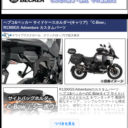
---
ヘプコ&ベッカー サイドケースホルダー(キャリア) 「C-Bow」
R1300GS Adventure カスタムパーツ
スワイプでスクロール、クリック(タップ)で拡大表示
R1300GS Adventureのカスタムパーツ
ヘプコ&ベッカーのC-Bowタイプ サイドバ
ッグ / サイドケース
をワンタッチで 着脱可
能なキャリア。 シンプルでスマートな構造
ながら、確実にサイドバッグ / サイドケー
スをホールドします。もちろんキーによる
ロック機構も備えています。 車種別専用設
計品。高耐久パウダー塗装仕上げ。
つづきを見る