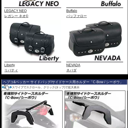
LEGACY NEO
Buffalo
レガシー ネオ©
バッファロー
Liberty
NEVADA
リバティ
ネバダ
---
ヘプコ&ベッカー サイドバッグ/サイドケース用ホルダー「C-Bow / シーボウ」
スワイプでスクロール、クリック(タップ)で拡大表示