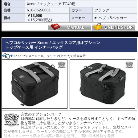
Xcore / エックスコア TC40用
適合
610-062-0001
ブラック
品番
カラー
￥13,900
ヘプコ&ベッカー
価格
メーカー
￥
15,290
(税込)
---
ヘプコ&ベッカー Xcore / エックスコア用オプション
トップケース用 インナーバッグ
スワイプでスクロール、クリック(タップ)で拡大表示
充実のオプションパーツ
目的地に到着したときなど、ケースを取り外すことなく、すべての荷
物を容易に持ち運ぶことができるインナーバッグ。
純正オプションのため、ケースにジャストフィットし、無駄なスペー
スが発生しません。ツーリングの際にはとても便利な必須アイテムです。
防水ファスナーや防水性の高い素材を使用し、高い防水性能を発揮