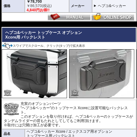
内蔵されたクイックリリースシステムにより、キャリアへスライドさせるだ
￥78,700
けで迅速かつ安全にロックが完了。
￥
86,570
(税込)
ヘプコ&ベッカー
価格
メーカー
日常使いと本格的なツーリングシーンを瞬時に切り替えることができます。
4,840円お得!!
堅牢なハイブリッド構造 ＆ 圧倒的な防塵・防水性能
---
高い耐衝撃性を持つエンジニアリング樹脂と、軽量化を実現する高品質アル
ミニウムを融合。さらにXcore独自のエンボス加工を施すことで、過酷な使
ヘプコ&ベッカー トップケース オプション
用環境下でも歪まない圧倒的な安定性と高耐久性を実現しました。
Xcore用 バックレスト
また、特別設計された高密閉のリッドシールにより、圧倒的な防塵・防水を
達成。過酷なテストを100%クリアした実績が、突発的な豪雨や水しぶき、
砂埃から大切な荷物を完全に守り抜きます。
スワイプでスクロール、クリック(タップ)で拡大表示
スタイリッシュで現代的なアドベンチャーデザイン
印象的なエッジラインと洗練されたモダンなフォルムは、先行して展開され
ているC-Bowキャリア用「XCOREサイドケース」のデザインと完全融合。
象徴的なアルミエンブレムとメカニカルな意匠が、車両全体に調和のとれた
一体感と、プレミアムな高級感をもたらします。
日常を快適にする高い機能性
ヘルメットや日常の荷物をしっかりと収納できる大容量でありながら、使い
勝手にも妥協はありません。
また、持ち運びに便利なキャリーハンドルをケース両側に配置。
充実のオプションパーツ
さらに、ケース内にはフロアマットを標準装備し、収納した荷物をケース底
"ヘプコ&ベッカー"のトップケース Xcoreに設置可能なバックレス
面との擦れや衝撃から保護します。
ト。
このオプションを取り付ければ、ヘプコ&ベッカーのトップケースが
車種別専用キャリアによる確実な取付
タンデムライダーの背もたれとしてしてもご利用頂けます。
車種別専用設計のリアキャリア「スマートラック」をケースホルダーとして
※取付には穴開け加工が必要です。
採用。 シンプルでスマートな設計にこだわり、確実な取付が可能です。車体
ヘプコ&ベッカー Xcore / エックスコア用オプション
デザインとの一体感にも優れ、マシンのイメージも損ないません。
品名
トップケース用 バックレスト