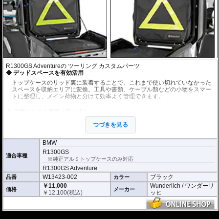
R1300GS Adventureの ツーリング カスタムパーツ
デッドスペースを有効活用
トップケースのリッド裏に装着することで、これまで使い切れていなかった
スペースを収納エリアに変換。工具や書類、ケーブル類などの小物をスマー
トに整理し、メイン荷物と分けて効率よく管理できます。
必要なものを素早く取り出し
バッグごと取り外して持ち運びが可能。使用頻度の低い工具類もひとまとめ
つづきを見る
にして収納でき、必要なときにすぐ取り出せます。ネットラックとは異な
り、中身がバラつかず実用的です。
BMW
簡単・確実な取り付け
R1300GS
適合車種
※純正アルミトップケースのみ対応
4本のゴムループでリッド内側の所定ポイントに固定するだけのシンプル設
計。工具不要で誰でも簡単に装着でき、必要に応じて素早く取り外し可能で
R1300GS Adventure
す。
W13423-002
ブラック
品番
カラー
￥11,000
Wunderlich / ワンダーリ
価格
メーカー
詳細データ
￥
12,100
(税込)
ッヒ
BMW純正アルミトップケースに適合
バッグ上部にはイエローリフレクターを装備
---