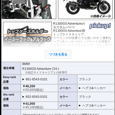
R1300GS Adventureの
カスタムパーツ
R1300GS Adventure用
トップケースキャリア。
ツーリングや街乗りでも使いやすく便利な
ヘプコ&ベッカーのトップケースを搭載す
る為のベースとなるキャリア。アルミ製で
軽く丈夫に造られており、ケースを付けて
いなくても現代のバイクに違和感なく溶け
つづきを見る
込むデザインです。
BMW
２種類のホルダーをラインナップ。
適合車種
R1300GS Adventure ('24-)
ヘプコ&ベッカー
の
トップケース
を安全に取り付けるための位置決めガイド
※純正サイドキャリアとの併用可
(垂直に立っている部分)が、折りたたみタイプと固定タイプの2種類をラインナ
Easy rack
ップ。お客様の使用スタイルによってお選びいただけます。
661-6543-0101
ブラック
カラー
品番
折りたたみタイプ Easy rack / イージーラック
￥46,200
ヘプコ&ベッカー
位置決めガイドが折りたたみ式のため、簡単にフラットな簡易キャリアとなり
価格
メーカー
￥
50,820
(税込)
ます。
Alu rack
トップケースを必要としないような、ちょっとした荷物を載せる場合に便利で
652-6543-0101
ブラック
カラー
す。
品番
￥41,000
ヘプコ&ベッカー
価格
メーカー
固定タイプ Alu rack / アルラック
￥
45,100
(税込)
位置決めガイドがボルトで固定されたタイプ。取り外せばフラットな簡易キャ
リアとなります。
※Easyrackはオービットとゴビのトップケースには使用できません。