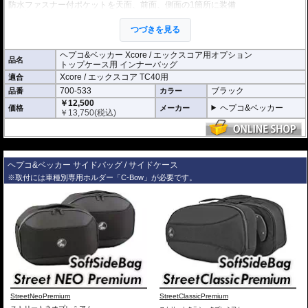
防水ファスナー付ポケットを天面、前面、側面の1箇所に装備
※1袋単位での販売です。
つづきを見る
ヘプコ&ベッカー Xcore / エックスコア用オプション
品名
トップケース用 インナーバッグ
Xcore / エックスコア TC40用
適合
700-533
ブラック
品番
カラー
￥12,500
ヘプコ&ベッカー
価格
メーカー
￥
13,750
(税込)
---
ヘプコ&ベッカー サイドバッグ / サイドケース
※取付には車種別専用ホルダー「C-Bow」が必要です。
StreetNeoPremium
StreetClassicPremium