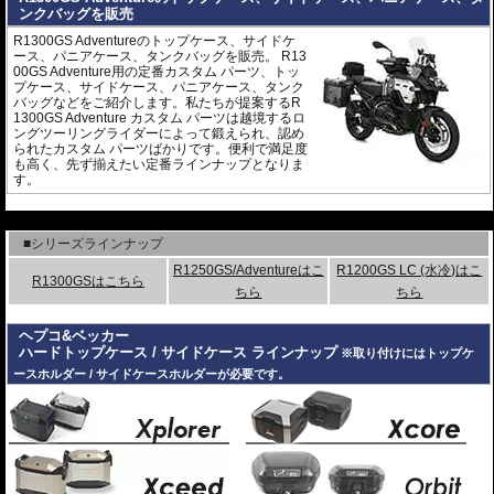
ンクバッグを販売
R1300GS Adventureのトップケース、サイドケ
ース、パニアケース、タンクバッグを販売。 R13
00GS Adventure用の定番カスタム パーツ、トッ
プケース、サイドケース、パニアケース、タンク
バッグなどをご紹介します。私たちが提案するR
1300GS Adventure カスタム パーツは越境するロ
ングツーリングライダーによって鍛えられ、認め
られたカスタム パーツばかりです。便利で満足度
も高く、先ず揃えたい定番ラインナップとなりま
す。
---
■シリーズラインナップ
R1250GS/Adventureはこ
R1200GS LC (水冷)はこ
R1300GSはこちら
ちら
ちら
ヘプコ&ベッカー
ハードトップケース / サイドケース ラインナップ
※取り付けにはトップケ
ースホルダー / サイドケースホルダーが必要です。