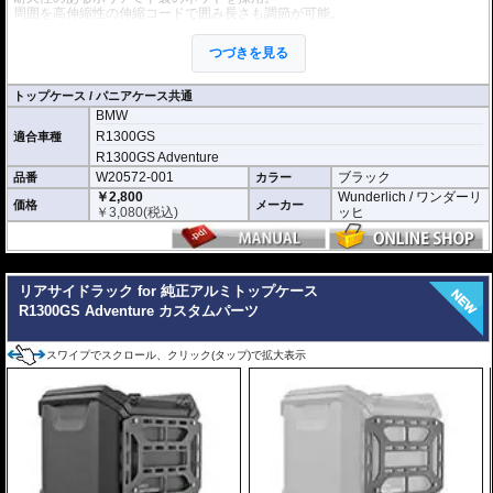
周囲を高伸縮性の伸縮コードで囲み長さも調節が可能。
トップケース、パニアケースの両方をサポートします。
つづきを見る
幅 × 高 : 約420 × 270ミリ
1つ単位での販売です。
トップケース / パニアケース共通
BMW
R1300GS
適合車種
R1300GS Adventure
W20572-001
ブラック
品番
カラー
￥2,800
Wunderlich / ワンダーリ
価格
メーカー
￥
3,080
(税込)
ッヒ
---
リアサイドラック for 純正アルミトップケース
R1300GS Adventure カスタムパーツ
スワイプでスクロール、クリック(タップ)で拡大表示