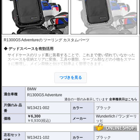
R1300GS Adventureの ツーリング カスタムパーツ
デッドスペースを有効活用
サイドケースのリッド裏に装着することで、これまで使い切れていなかった
スペースを収納エリアに変換。工具や書類、ケーブル類などの小物をスマー
トに整理し、メイン荷物と分けて効率よく管理できます。
必要なものを素早く取り出し
つづきを見る
バッグごと取り外して持ち運びが可能。使用頻度の低い工具類もひとまとめ
にして収納でき、必要なときにすぐ取り出せます。ネットラックとは異な
り、中身がバラつかず実用的です。
BMW
適合車種
R1300GS Adventure
簡単・確実な取り付け
適合の一部のみ表示しています
全車種表示はこちら
4本のゴムループでリッド内側の所定ポイントに固定するだけのシンプル設
片側のみ 品
W13421-002
ブラック
カラー
計。工具不要で誰でも簡単に装着でき、必要に応じて素早く取り外し可能で
番
す。
￥6,300
Wunderlich / ワンダーリ
価格
メーカー
￥
6,930
(税込)
ッヒ
詳細データ
BMW純正アルミパニアケースに適合
左右セット
寸法 : 長さ 34cm / 幅 21.5cm / 高さ 3.5cm
W13421-102
ブラック
カラー