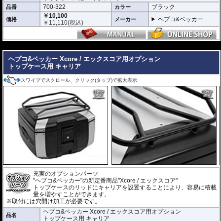
700-322
ブラック
品番
カラー
製品仕様
￥10,100
容量 : 40L
ヘプコ&ベッカー
価格
メーカー
￥
11,110
(税込)
サイズ : 30 × 44 × 37cm
重量 : 約3.7kg
---
豊富なオプションでより使いやすく機能的に
バックレスト
、
リッドキャリア
、
インナーバッグ
などの専用オプションをラ
ヘプコ&ベッカー Xcore / エックスコア用オプション
インナップ。
トップケース用 キャリア
ツーリングスタイルや使用シーンに応じて、さらに快適で機能的な仕様へア
ップグレードできます。
スワイプでスクロール、クリック(タップ)で拡大表示
充実のオプションパーツ
"ヘプコ&ベッカー"の新定番商品"Xcore / エックスコア"
トップケースのリッドにキャリアを設置することにより、容易に積載
量を増やすことができます。
※取付には穴開け加工が必要です。
ヘプコ&ベッカー Xcore / エックスコア用オプション
品名
トップケース用 キャリア