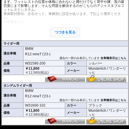
ます。フットレストの位置か体格に合わないと脚だけでなく背中や腰、首の疲
労度にまで影響します。そんな問題を解決するのがこちらのアジャスタブルフ
ットレストシステム。
車体取付部分。左右セット。車種別に設定があります。下記より選択くださ
い。
※左右セット
※ライダー用とタンデムライダー用があります。
※アジャスタブルフットレストシステムは
マウントアダプター
、
プレートア
つづきを見る
ダプター
、
フットレストペグ
が必要です。個別にお求めください。
ライダー用
BMW
適合車種
R12 nineT ('23-)
適合の一部のみ表示しています
全車種表示はこちら
W31590-200
シルバー
品番
カラー
￥11,800
Wunderlich / ワンダーリ
価格
メーカー
￥
12,980
(税込)
ッヒ
タンデムライダー用
BMW
適合車種
R12 nineT ('23-)
適合の一部のみ表示しています
全車種表示はこちら
W31600-102
ブラック
品番
カラー
￥11,800
Wunderlich / ワンダーリ
価格
メーカー
￥
12,980
(税込)
ッヒ
---