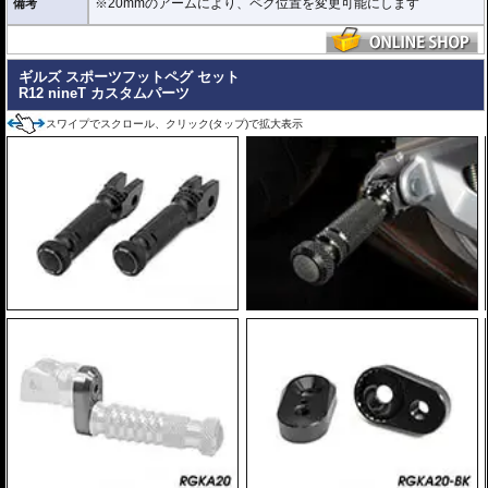
※20mmのアームにより、ペグ位置を変更可能にします
備考
ギルズ スポーツフットペグ セット
R12 nineT カスタムパーツ
スワイプでスクロール、クリック(タップ)で拡大表示