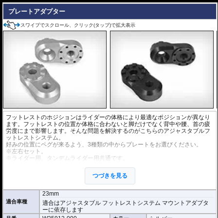
プレートアダプター
スワイプでスクロール、クリック(タップ)で拡大表示
フットレストのホジションはライダーの体格により最適なポジションが異なり
ます。フットレストの位置か体格に合わないと脚だけでなく背中や腰、首の疲
労度にまで影響します。そんな問題を解決するのがこちらのアジャスタブルフ
ットレストシステム。
好みの位置にペグが来るよう、3種類の中からプレートをお選びください。
※左右セット。
※ライダー用、タンデムライダー用共通です。
※アジャスタブルフットレストシステムは
マウントアダプター
、
プレートア
ダプター
、
フットレストペグ
が必要です。個別にお求めください。
つづきを見る
23mm
適合車種
適合はアジャスタブル フットレストシステム マウントアダプタ
ーに依存します