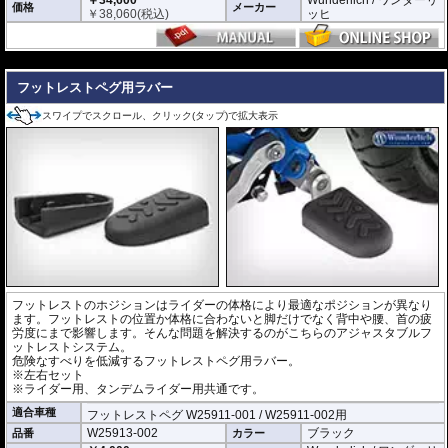
￥34,600
Wunderlich / ワンダーリ
価格
メーカー
￥
38,060
(税込)
ッヒ
---
フットレストペグ用ラバー
スワイプでスクロール、クリック(タップ)で拡大表示
フットレストのホジションはライダーの体格により最適なポジションが異なり
ます。フットレストの位置か体格に合わないと脚だけでなく背中や腰、首の疲
労度にまで影響します。そんな問題を解決するのがこちらのアジャスタブルフ
ットレストシステム。
危険なすべりを低減するフットレストペグ用ラバー。
※左右セット
※ライダー用、タンデムライダー用共通です。
適合車種
フットレストペグ W25911-001 / W25911-002用
W25913-002
ブラック
品番
カラー