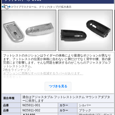
スワイプでスクロール、クリック(タップ)で拡大表示
フットレストのホジションはライダーの体格により最適なポジションが異なり
ます。フットレストの位置か体格に合わないと脚だけでなく背中や腰、首の疲
労度にまで影響します。そんな問題を解決するのがこちらのアジャスタブルフ
ットレストシステム。
2色をラインナップ。
オプションに危険なすべりを低減するラバーがあります。
※左右セット
※ライダー用、タンデムライダー用共通です。
※アジャスタブルフットレストシステムとしてご利用の場合は
マウントアダプ
つづきを見る
ター
、
プレートアダプター
、
フットレストペグ
が必要です。個別にお求めく
ださい。
適合はアジャスタブル フットレストシステム マウントアダプタ
適合車種
ーに依存します
W25911-001
シルバー
品番
カラー
W25911-002
ブラック
品番
カラー