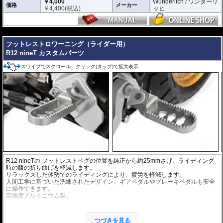
￥4,000
Wunderlich / ワンダーリ
価格
メーカー
￥
4,400
(税込)
ッヒ
---
フットレストロワーニング（ライダー用）
R12 nineT カスタムパーツ
スワイプでスクロール、クリック(タップ)で拡大表示
R12 nineT
の フットレストペグの位置を純正から約25mmさげ、ライディング
時の膝の折り曲げを軽減します。
リラックスした体勢でのライディングにより、疲労を軽減します。
人間工学に基づいた洗練されたデザイン。ギアペダルやブレーキペダルも安全
に操作できます。
高強度アルミニウム製。
オプションにペグラバーを用意。フットレストペグからの振動、衝撃を和ら
げ、また危険なすべりを低減します。
つづきを見る