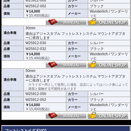
W25912-000
シルバー
品番
カラー
W25912-002
ブラック
品番
カラー
￥14,000
Wunderlich / ワンダーリ
価格
メーカー
￥
15,400
(税込)
ッヒ
30mm
適合車種
適合はアジャスタブル フットレストシステム マウントアダプタ
ーに依存します
W25912-030
シルバー
品番
カラー
W25912-032
ブラック
品番
カラー
￥14,000
Wunderlich / ワンダーリ
価格
メーカー
￥
15,400
(税込)
ッヒ
50mm
適合はアジャスタブル フットレストシステム マウントアダプタ
適合車種
ーに依存します
※ライダー用として使用した場合、設定によってはバンク角によって
路面と接触する可能性があります
W25912-050
シルバー
品番
カラー
W25912-052
ブラック
品番
カラー
￥14,000
Wunderlich / ワンダーリ
価格
メーカー
￥
15,400
(税込)
ッヒ
---
フットレストペグ EVO1