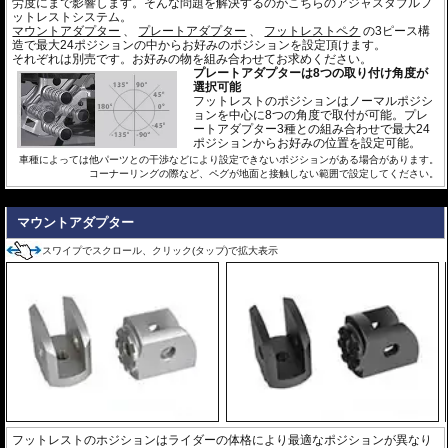
労度にまで影響します。そんな問題を解決するのがこちらのアジャスタブルフ
ットレストシステム。
マウントアダプター
、
プレートアダプター
、
フットレストペク
の3ピース構
造で最大24ポジションの中からお好みのポジションを設定頂けます。
それぞれは別売です。お好みの物を組み合わせてお求めください。
プレートアダプターは8つの取り付け角度が
選択可能
フットレストのポジションはノーマルポジシ
ョンを中心に8つの角度で取付が可能。プレ
ートアダプター3種との組み合わせで最大24
ポジションからお好みの位置を設定可能。
車種によっては他パーツとの干渉などにより設定できないポジションがある場合があります。
コーナーリングの際など、ペグが地面と接触しない範囲で設定してください。
---
マウントアダプター
スワイプでスクロール、クリック(タップ)で拡大表示
フットレストのホジションはライダーの体格により最適なポジションが異なり