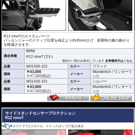
R12 nineTのカスタムパーツ
パッセンジャーのステップ位置を純正より約45mmさげ、搭乗時の膝の曲がり
を軽減させます。
BMW
適合車種
R12 nineT ('23-)
適合の一部のみ表示しています
全車種表示はこちら
W31430-102
ブラック
品番
カラー
￥43,000
Wunderlich / ワンダーリ
価格
メーカー
￥
47,300
(税込)
ッヒ
W31430-101
シルバー
品番
カラー
￥43,000
Wunderlich / ワンダーリ
価格
メーカー
￥
47,300
(税込)
ッヒ
---
サイドスタンドセンサープロテクション
R12 nineT
スワイプでスクロール、クリック(タップ)で拡大表示