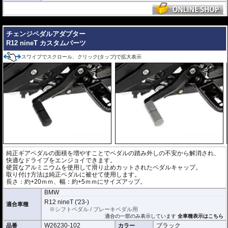
---
チェンジペダルアダプター
R12 nineT カスタムパーツ
スワイプでスクロール、クリック(タップ)で拡大表示
純正ギアペダルの面積を増やすことでペダルの踏み外しの不安から解消され、
快適なドライブをエンジョイできます。
硬質なアルミニウムを使用して滑り止めカットされたペダルキャップ。
取り付け方法は純正ペダルに被せて使用します。
長さ：約+20ｍｍ、幅：約+5ｍｍにサイズアップ。
BMW
R12 nineT ('23-)
適合車種
※シフトペダル / ブレーキペダル用
適合の一部のみ表示しています
全車種表示はこちら
W26230-102
ブラック
品番
カラー