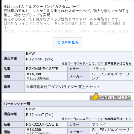
R12 nineTの
ギルズツーリング カスタムパーツ
高強度のアルミニウムから削り出されたスポーツペグ。強力な滑り止め加工を
施し、確かなグリップを実現。
あらゆる状況下でも確かなグリップ性能とコントロールを可能とします。
日常的なライディングからサーキットでの走行まで、幅広い場面で活躍しま
す。
※写真はシリーズ代表イメージです。車種により形状、デザインが異なる場合
があります。
つづきを見る
オプションの拡張キットを使用することにより、ペグ位置を24ポジションから
選択が可能になります。
ライディングスタイルに合わせて調整が可能になります。
BMW
適合車種
R 12 nineT ('24-)
適合の一部のみ表示しています
全車種表示はこちら
RGK940UF41SETB
ブラック
品番
カラー
￥14,300
GILLES / ギルズ ツーリ
価格
メーカー
￥
15,730
(税込)
ング
※車種別取付アダプタ(ライダー用)とのセット
備考
パッセンジャー用
BMW
適合車種
R 12 nineT ('24-)
適合の一部のみ表示しています
全車種表示はこちら
RGK321UF41SETB
ブラック
品番
カラー
￥14,300
GILLES / ギルズ ツーリ
価格
メーカー
￥
15,730
(税込)
ング