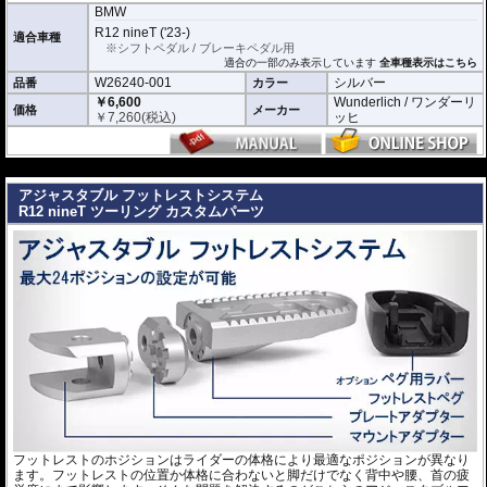
BMW
R12 nineT ('23-)
適合車種
※シフトペダル / ブレーキペダル用
適合の一部のみ表示しています
全車種表示はこちら
W26240-001
シルバー
品番
カラー
￥6,600
Wunderlich / ワンダーリ
価格
メーカー
￥
7,260
(税込)
ッヒ
---
アジャスタブル フットレストシステム
R12 nineT ツーリング カスタムパーツ
フットレストのホジションはライダーの体格により最適なポジションが異なり
ます。フットレストの位置か体格に合わないと脚だけでなく背中や腰、首の疲