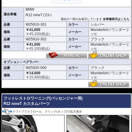
BMW
適合車種
R12 nineT ('23-)
適合の一部のみ表示しています
全車種表示はこちら
W25910-301
シルバー
品番
カラー
￥41,000
Wunderlich / ワンダーリ
価格
メーカー
￥
45,100
(税込)
ッヒ
W25910-302
ブラック
品番
カラー
￥41,000
Wunderlich / ワンダーリ
価格
メーカー
￥
45,100
(税込)
ッヒ
オプション : ペグラバー
W25920-000
ブラック
品番
カラー
￥14,000
Wunderlich / ワンダーリ
価格
メーカー
￥
15,400
(税込)
ッヒ
---
フットレストロワーニング(パッセンジャー用)
R12 nineT カスタムパーツ
スワイプでスクロール、クリック(タップ)で拡大表示