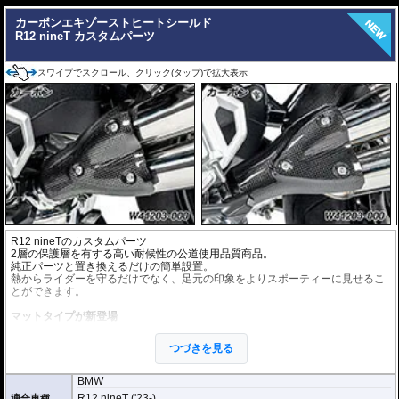
カーボンエキゾーストヒートシールド
R12 nineT カスタムパーツ
スワイプでスクロール、クリック(タップ)で拡大表示
R12 nineTのカスタムパーツ
2層の保護層を有する高い耐候性の公道使用品質商品。
純正パーツと置き換えるだけの簡単設置。
熱からライダーを守るだけでなく、足元の印象をよりスポーティーに見せるこ
とができます。
マットタイプが新登場
シルクマット加工を施すことでグロスカーボンのレーシーなイメージとは異な
り、上品で落ち着いた高級感のある仕上がりを実現。
つづきを見る
豊富なラインナップでカスタムイメージに最適なカーボンパーツを選択頂けま
す。
BMW
R12 nineT ('23-)
適合車種