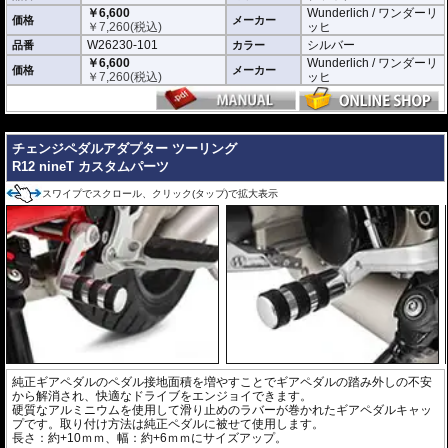
￥6,600
Wunderlich / ワンダーリ
価格
メーカー
￥
7,260
(税込)
ッヒ
W26230-101
シルバー
品番
カラー
￥6,600
Wunderlich / ワンダーリ
価格
メーカー
￥
7,260
(税込)
ッヒ
---
チェンジペダルアダプター ツーリング
R12 nineT カスタムパーツ
スワイプでスクロール、クリック(タップ)で拡大表示
純正ギアペダルのペダル接地面積を増やすことでギアペダルの踏み外しの不安
から解消され、快適なドライブをエンジョイできます。
硬質なアルミニウムを使用して滑り止めのラバーが巻かれたギアペダルキャッ
プです。取り付け方法は純正ペダルに被せて使用します。
長さ：約+10ｍｍ、幅：約+6ｍｍにサイズアップ。