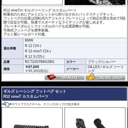
R12 nineTの
ギルズツーリング カスタムパーツ
軽量化のためにアルミビレットから削り出されたバックステップキット。
フットペグの位置は回転式のアジャストプレートによって純正位置を含めて5段
階で設定が可能。快適でスポーティなライディングが楽しめます。
ブレーキペダルとシフトペダルのペグも位置調整が可能。
可倒式フットペグを標準装備。
アルミ製ヒールガード付属。
BMW
R 12 ('24-)
適合車種
R 12 nineT ('24-)
R 12 S ('25-)
RCT10GTBM10BS
ブラック/シルバー
品番
カラー
￥87,600
GILLES / ギルズ ツーリ
価格
メーカー
￥
96,360
(税込)
ング
---
ギルズ レーシング フットペグ セット
R12 nineT カスタムパーツ
スワイプでスクロール、クリック(タップ)で拡大表示