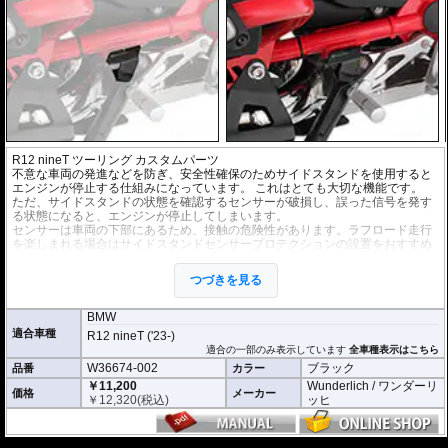
R12 nineT ツーリング カスタムパーツ
不意な車両の発進などを防ぎ、安全性確保のためサイドスタンドを使用すると
エンジンが停止する仕組みになっています。 これはとても大切な機能です。
ただ、サイドスタンドの状態を確認するセンサーが破損し、誤った信号を発す
る状態になると、エンジンが停止してしまいます。
センサーは車両の下部にあるため、接触の危険性があります。ラフロード走行
を楽しまれる場合はサイドスタンドセンサープロテクションの設置をおすすめ
します。
つづきを見る
BMW
適合車種
R12 nineT ('23-)
適合の一部のみ表示しています
全車種表示はこちら
W36674-002
ブラック
品番
カラー
￥11,200
Wunderlich / ワンダーリ
価格
メーカー
￥
12,320
(税込)
ッヒ
---