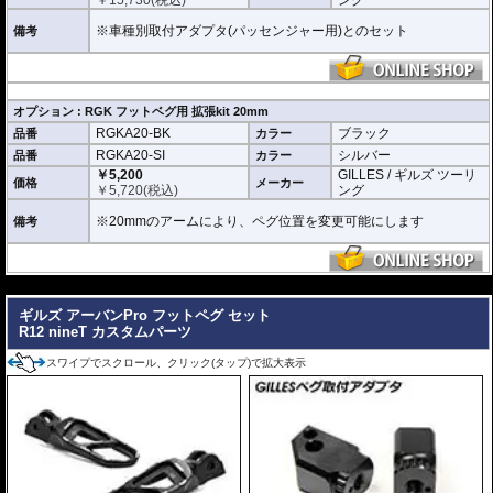
※車種別取付アダプタ(パッセンジャー用)とのセット
備考
オプション : RGK フットベグ用 拡張kit 20mm
RGKA20-BK
ブラック
品番
カラー
RGKA20-SI
シルバー
品番
カラー
￥5,200
GILLES / ギルズ ツーリ
価格
メーカー
￥
5,720
(税込)
ング
※20mmのアームにより、ペグ位置を変更可能にします
備考
---
ギルズ アーバンPro フットペグ セット
R12 nineT カスタムパーツ
スワイプでスクロール、クリック(タップ)で拡大表示