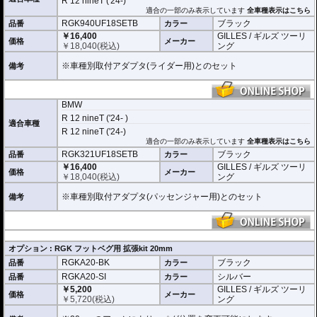
R 12 nineT ('24-)
適合の一部のみ表示しています
全車種表示はこちら
RGK940UF18SETB
ブラック
品番
カラー
￥16,400
GILLES / ギルズ ツーリ
価格
メーカー
￥
18,040
(税込)
ング
※車種別取付アダプタ(ライダー用)とのセット
備考
BMW
R 12 nineT ('24- )
適合車種
R 12 nineT ('24-)
適合の一部のみ表示しています
全車種表示はこちら
RGK321UF18SETB
ブラック
品番
カラー
￥16,400
GILLES / ギルズ ツーリ
価格
メーカー
￥
18,040
(税込)
ング
※車種別取付アダプタ(パッセンジャー用)とのセット
備考
オプション : RGK フットベグ用 拡張kit 20mm
RGKA20-BK
ブラック
品番
カラー
RGKA20-SI
シルバー
品番
カラー
￥5,200
GILLES / ギルズ ツーリ
価格
メーカー
￥
5,720
(税込)
ング