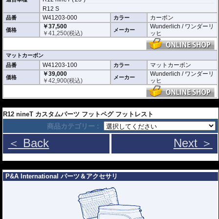
R12 S
W41203-000
カーボン
品番
カラー
￥37,500
Wunderlich / ワンダーリ
価格
メーカー
￥
41,250
(税込)
ッヒ
マットカーボン
W41203-100
マットカーボン
品番
カラー
￥39,000
Wunderlich / ワンダーリ
価格
メーカー
￥
42,900
(税込)
ッヒ
---
R12 nineT カスタムパーツ フットペグ フットレスト
商品カテゴリー :
＜ Back
Next ＞
---
P&A International パーツ＆アクセサリ