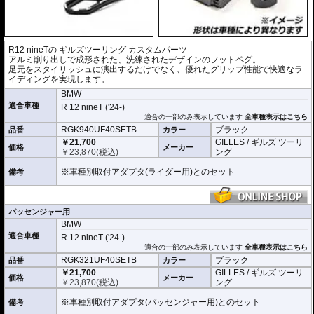
R12 nineTの
ギルズツーリング カスタムパーツ
アルミ削り出しで成形された、洗練されたデザインのフットペグ。
足元をスタイリッシュに演出するだけでなく、優れたグリップ性能で快適なラ
イディングを実現します。
BMW
適合車種
R 12 nineT ('24-)
適合の一部のみ表示しています
全車種表示はこちら
RGK940UF40SETB
ブラック
品番
カラー
￥21,700
GILLES / ギルズ ツーリ
価格
メーカー
￥
23,870
(税込)
ング
※車種別取付アダプタ(ライダー用)とのセット
備考
パッセンジャー用
BMW
適合車種
R 12 nineT ('24-)
適合の一部のみ表示しています
全車種表示はこちら
RGK321UF40SETB
ブラック
品番
カラー
￥21,700
GILLES / ギルズ ツーリ
価格
メーカー
￥
23,870
(税込)
ング
※車種別取付アダプタ(パッセンジャー用)とのセット
備考